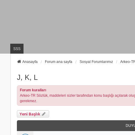
SSS
Anasayfa
Forum ana sayfa
Sosyal Forumlarımız
Arkeo-TR
J, K, L
Forum kuralları
Arkeo-TR Sözlük, maddeleri sizler tarafından konu başlığı açılarak oluşt
gerekmez.
Yeni Başlık
DUY