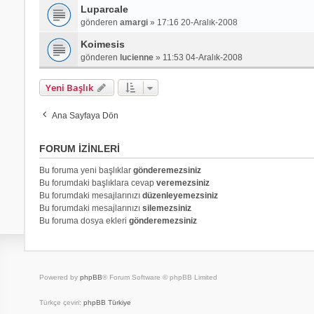
Luparcale
gönderen
amargi
»
17:16 20-Aralık-2008
Koimesis
gönderen
lucienne
»
11:53 04-Aralık-2008
Yeni Başlık
Ana Sayfaya Dön
FORUM IZINLERI
Bu foruma yeni başlıklar
gönderemezsiniz
Bu forumdaki başlıklara cevap
veremezsiniz
Bu forumdaki mesajlarınızı
düzenleyemezsiniz
Bu forumdaki mesajlarınızı
silemezsiniz
Bu foruma dosya ekleri
gönderemezsiniz
Powered by
phpBB
® Forum Software © phpBB Limited
Türkçe çeviri:
phpBB Türkiye