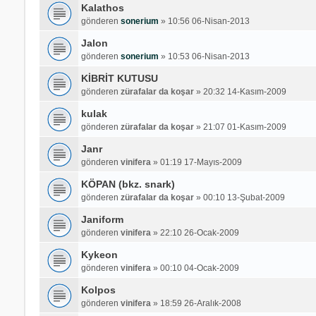
Kalathos
gönderen
sonerium
»
10:56 06-Nisan-2013
Jalon
gönderen
sonerium
»
10:53 06-Nisan-2013
KİBRİT KUTUSU
gönderen
zürafalar da koşar
»
20:32 14-Kasım-2009
kulak
gönderen
zürafalar da koşar
»
21:07 01-Kasım-2009
Janr
gönderen
vinifera
»
01:19 17-Mayıs-2009
KÖPAN (bkz. snark)
gönderen
zürafalar da koşar
»
00:10 13-Şubat-2009
Janiform
gönderen
vinifera
»
22:10 26-Ocak-2009
Kykeon
gönderen
vinifera
»
00:10 04-Ocak-2009
Kolpos
gönderen
vinifera
»
18:59 26-Aralık-2008