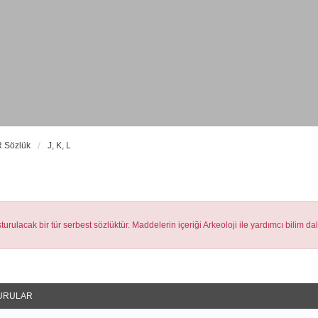
 Sözlük
J, K, L
urulacak bir tür serbest sözlüktür. Maddelerin içeriği Arkeoloji ile yardımcı bilim da
URULAR