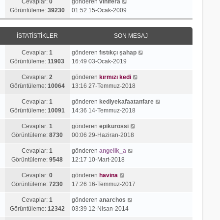
Cevaplar:
0
gönderen
vinifera
Görüntüleme:
39230
01:52 15-Ocak-2009
İSTATISTIKLER
SON MESAJ
Cevaplar:
1
gönderen
fıstıkçı şahap
Görüntüleme:
11903
16:49 03-Ocak-2019
Cevaplar:
2
gönderen
kırmızı kedi
Görüntüleme:
10064
13:16 27-Temmuz-2018
Cevaplar:
1
gönderen
kediyekafaatanfare
Görüntüleme:
10091
14:36 14-Temmuz-2018
Cevaplar:
1
gönderen
epikurossi
Görüntüleme:
8730
00:06 29-Haziran-2018
Cevaplar:
1
gönderen
angelik_a
Görüntüleme:
9548
12:17 10-Mart-2018
Cevaplar:
0
gönderen
havina
Görüntüleme:
7230
17:26 16-Temmuz-2017
Cevaplar:
1
gönderen
anarchos
Görüntüleme:
12342
03:39 12-Nisan-2014