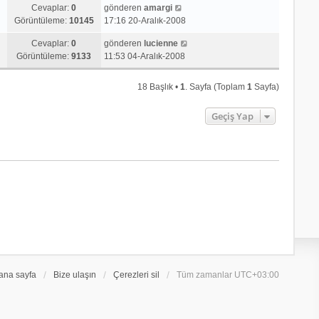
Cevaplar:
0
gönderen
amargi
Görüntüleme:
10145
17:16 20-Aralık-2008
Cevaplar:
0
gönderen
lucienne
Görüntüleme:
9133
11:53 04-Aralık-2008
18 Başlık •
1
. Sayfa (Toplam
1
Sayfa)
Geçiş Yap
ana sayfa
Bize ulaşın
Çerezleri sil
Tüm zamanlar
UTC+03:00