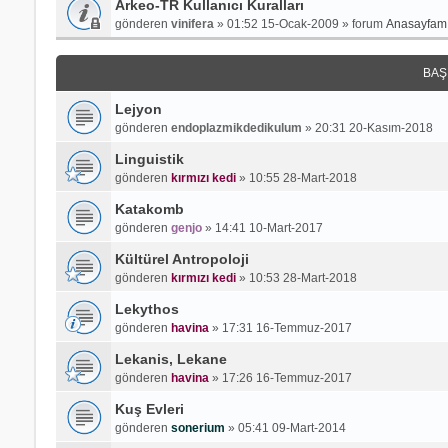
Arkeo-TR Kullanıcı Kuralları
gönderen
vinifera
»
01:52 15-Ocak-2009
» forum
Anasayfamı
BAŞ
Lejyon
gönderen
endoplazmikdedikulum
»
20:31 20-Kasım-2018
Linguistik
gönderen
kırmızı kedi
»
10:55 28-Mart-2018
Katakomb
gönderen
genjo
»
14:41 10-Mart-2017
Kültürel Antropoloji
gönderen
kırmızı kedi
»
10:53 28-Mart-2018
Lekythos
gönderen
havina
»
17:31 16-Temmuz-2017
Lekanis, Lekane
gönderen
havina
»
17:26 16-Temmuz-2017
Kuş Evleri
gönderen
sonerium
»
05:41 09-Mart-2014