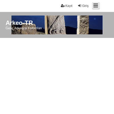
Kayıt
Giriş
Arkeo-TR
Genç Arkeoloji Forumları