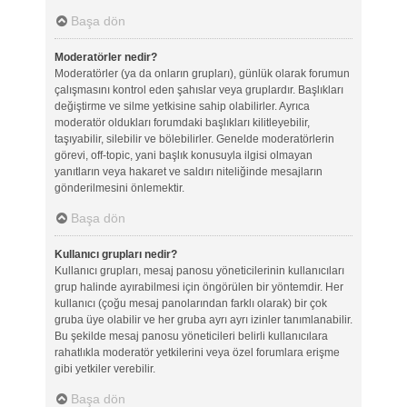
Başa dön
Moderatörler nedir?
Moderatörler (ya da onların grupları), günlük olarak forumun
çalışmasını kontrol eden şahıslar veya gruplardır. Başlıkları
değiştirme ve silme yetkisine sahip olabilirler. Ayrıca
moderatör oldukları forumdaki başlıkları kilitleyebilir,
taşıyabilir, silebilir ve bölebilirler. Genelde moderatörlerin
görevi, off-topic, yani başlık konusuyla ilgisi olmayan
yanıtların veya hakaret ve saldırı niteliğinde mesajların
gönderilmesini önlemektir.
Başa dön
Kullanıcı grupları nedir?
Kullanıcı grupları, mesaj panosu yöneticilerinin kullanıcıları
grup halinde ayırabilmesi için öngörülen bir yöntemdir. Her
kullanıcı (çoğu mesaj panolarından farklı olarak) bir çok
gruba üye olabilir ve her gruba ayrı ayrı izinler tanımlanabilir.
Bu şekilde mesaj panosu yöneticileri belirli kullanıcılara
rahatlıkla moderatör yetkilerini veya özel forumlara erişme
gibi yetkiler verebilir.
Başa dön