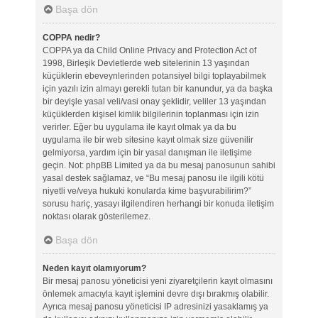
Başa dön
COPPA nedir?
COPPA ya da Child Online Privacy and Protection Act of
1998, Birleşik Devletlerde web sitelerinin 13 yaşından
küçüklerin ebeveynlerinden potansiyel bilgi toplayabilmek
için yazılı izin almayı gerekli tutan bir kanundur, ya da başka
bir deyişle yasal veli/vasi onay şeklidir, veliler 13 yaşından
küçüklerden kişisel kimlik bilgilerinin toplanması için izin
verirler. Eğer bu uygulama ile kayıt olmak ya da bu
uygulama ile bir web sitesine kayıt olmak size güvenilir
gelmiyorsa, yardım için bir yasal danışman ile iletişime
geçin. Not: phpBB Limited ya da bu mesaj panosunun sahibi
yasal destek sağlamaz, ve “Bu mesaj panosu ile ilgili kötü
niyetli ve/veya hukuki konularda kime başvurabilirim?”
sorusu hariç, yasayı ilgilendiren herhangi bir konuda iletişim
noktası olarak gösterilemez.
Başa dön
Neden kayıt olamıyorum?
Bir mesaj panosu yöneticisi yeni ziyaretçilerin kayıt olmasını
önlemek amacıyla kayıt işlemini devre dışı bırakmış olabilir.
Ayrıca mesaj panosu yöneticisi IP adresinizi yasaklamış ya