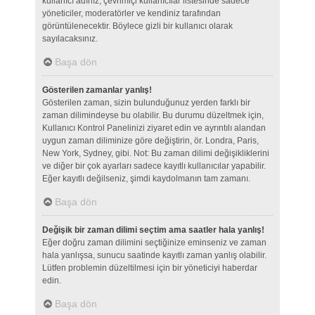
kullanıcı adınız, çevrimiçi kullanıcılar listesinde sadece
yöneticiler, moderatörler ve kendiniz tarafından
görüntülenecektir. Böylece gizli bir kullanıcı olarak
sayılacaksınız.
Başa dön
Gösterilen zamanlar yanlış!
Gösterilen zaman, sizin bulunduğunuz yerden farklı bir
zaman dilimindeyse bu olabilir. Bu durumu düzeltmek için,
Kullanıcı Kontrol Panelinizi ziyaret edin ve ayrıntılı alandan
uygun zaman diliminize göre değiştirin, ör. Londra, Paris,
New York, Sydney, gibi. Not: Bu zaman dilimi değişikliklerini
ve diğer bir çok ayarları sadece kayıtlı kullanıcılar yapabilir.
Eğer kayıtlı değilseniz, şimdi kaydolmanın tam zamanı.
Başa dön
Değişik bir zaman dilimi seçtim ama saatler hala yanlış!
Eğer doğru zaman dilimini seçtiğinize eminseniz ve zaman
hala yanlışsa, sunucu saatinde kayıtlı zaman yanlış olabilir.
Lütfen problemin düzeltilmesi için bir yöneticiyi haberdar
edin.
Başa dön