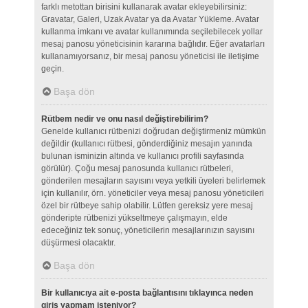
farklı metottan birisini kullanarak avatar ekleyebilirsiniz:
Gravatar, Galeri, Uzak Avatar ya da Avatar Yükleme. Avatar
kullanma imkanı ve avatar kullanımında seçilebilecek yollar
mesaj panosu yöneticisinin kararına bağlıdır. Eğer avatarları
kullanamıyorsanız, bir mesaj panosu yöneticisi ile iletişime
geçin.
Başa dön
Rütbem nedir ve onu nasıl değiştirebilirim?
Genelde kullanıcı rütbenizi doğrudan değiştirmeniz mümkün
değildir (kullanıcı rütbesi, gönderdiğiniz mesajın yanında
bulunan isminizin altında ve kullanıcı profili sayfasında
görülür). Çoğu mesaj panosunda kullanıcı rütbeleri,
gönderilen mesajların sayısını veya yetkili üyeleri belirlemek
için kullanılır, örn. yöneticiler veya mesaj panosu yöneticileri
özel bir rütbeye sahip olabilir. Lütfen gereksiz yere mesaj
gönderipte rütbenizi yükseltmeye çalışmayın, elde
edeceğiniz tek sonuç, yöneticilerin mesajlarınızın sayısını
düşürmesi olacaktır.
Başa dön
Bir kullanıcıya ait e-posta bağlantısını tıklayınca neden
giriş yapmam isteniyor?