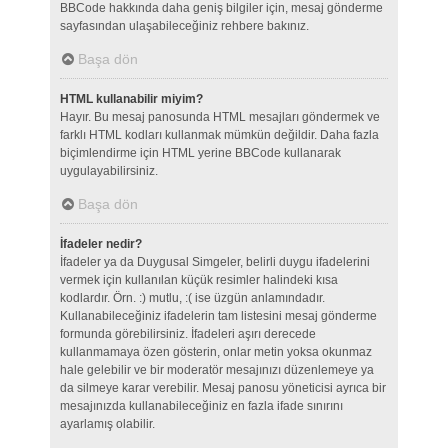
BBCode hakkında daha geniş bilgiler için, mesaj gönderme
sayfasından ulaşabileceğiniz rehbere bakınız.
Başa dön
HTML kullanabilir miyim?
Hayır. Bu mesaj panosunda HTML mesajları göndermek ve
farklı HTML kodları kullanmak mümkün değildir. Daha fazla
biçimlendirme için HTML yerine BBCode kullanarak
uygulayabilirsiniz.
Başa dön
İfadeler nedir?
İfadeler ya da Duygusal Simgeler, belirli duygu ifadelerini
vermek için kullanılan küçük resimler halindeki kısa
kodlardır. Örn. :) mutlu, :( ise üzgün anlamındadır.
Kullanabileceğiniz ifadelerin tam listesini mesaj gönderme
formunda görebilirsiniz. İfadeleri aşırı derecede
kullanmamaya özen gösterin, onlar metin yoksa okunmaz
hale gelebilir ve bir moderatör mesajınızı düzenlemeye ya
da silmeye karar verebilir. Mesaj panosu yöneticisi ayrıca bir
mesajınızda kullanabileceğiniz en fazla ifade sınırını
ayarlamış olabilir.