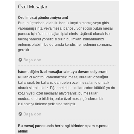
Özel Mesajlar
Özel mesaj gönderemiyorum!
Bunun üç sebebi olabilir; henüz kayıt olmamış veya giriş
yapmamışsınız, veya mesaj panosu yöneticisi bütün mesaj
panosu için özel mesajları iptal etmiş. Üçüncü olanak ise:
mesaj panosu yöneticisi sizin bu imkanı kullanmanızı
önlemiş olabilir, bu durumda kendisine nedenini sormanız
gerekir.
Başa dön
İstemediğim özel mesajları almaya devam ediyorum!
Kullanıcı Kontrol Panelinizdeki mesaj kuralları özelliğini
kullanarak bir kullanıcıdan gelen özel mesajları otomatik
olarak silebilirsiniz. Eğer belirli bir kullanıcıdan küfürlü ya da
kötü niyetli özel mesajlar alıyorsanız, bu mesajları
moderatörlere bildirin; onlar özel mesaj gönderen bir
kullanıcıyı önleme yetkisine sahiptir.
Başa dön
Bu mesaj panosunda herhangi birinden spam e-posta
aldım!