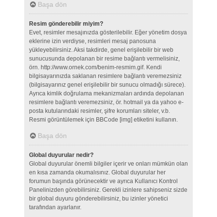
Başa dön
Resim gönderebilir miyim?
Evet, resimler mesajınızda gösterilebilir. Eğer yönetim dosya
eklerine izin verdiyse, resimleri mesaj panosuna
yükleyebilirsiniz. Aksi takdirde, genel erişilebilir bir web
sunucusunda depolanan bir resime bağlantı vermelisiniz,
örn. http://www.ornek.com/benim-resmim.gif. Kendi
bilgisayarınızda saklanan resimlere bağlantı veremezsiniz
(bilgisayarınız genel erişilebilir bir sunucu olmadığı sürece).
Ayrıca kimlik doğrulama mekanizmaları ardında depolanan
resimlere bağlantı veremezsiniz, ör. hotmail ya da yahoo e-
posta kutularındaki resimler, şifre korumları siteler, v.b.
Resmi görüntülemek için BBCode [img] etiketini kullanın.
Başa dön
Global duyurular nedir?
Global duyurular önemli bilgiler içerir ve onları mümkün olan
en kısa zamanda okumalısınız. Global duyurular her
forumun başında görünecektir ve ayrıca Kullanıcı Kontrol
Panelinizden görebilirsiniz. Gerekli izinlere sahipseniz sizde
bir global duyuru gönderebilirsiniz, bu izinler yönetici
tarafından ayarlanır.