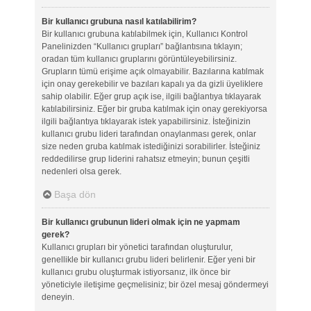
Bir kullanıcı grubuna nasıl katılabilirim?
Bir kullanıcı grubuna katılabilmek için, Kullanıcı Kontrol
Panelinizden “Kullanıcı grupları” bağlantısına tıklayın;
oradan tüm kullanıcı gruplarını görüntüleyebilirsiniz.
Grupların tümü erişime açık olmayabilir. Bazılarına katılmak
için onay gerekebilir ve bazıları kapalı ya da gizli üyeliklere
sahip olabilir. Eğer grup açık ise, ilgili bağlantıya tıklayarak
katılabilirsiniz. Eğer bir gruba katılmak için onay gerekiyorsa
ilgili bağlantıya tıklayarak istek yapabilirsiniz. İsteğinizin
kullanıcı grubu lideri tarafından onaylanması gerek, onlar
size neden gruba katılmak istediğinizi sorabilirler. İsteğiniz
reddedilirse grup liderini rahatsız etmeyin; bunun çeşitli
nedenleri olsa gerek.
Başa dön
Bir kullanıcı grubunun lideri olmak için ne yapmam
gerek?
Kullanıcı grupları bir yönetici tarafından oluşturulur,
genellikle bir kullanıcı grubu lideri belirlenir. Eğer yeni bir
kullanıcı grubu oluşturmak istiyorsanız, ilk önce bir
yöneticiyle iletişime geçmelisiniz; bir özel mesaj göndermeyi
deneyin.