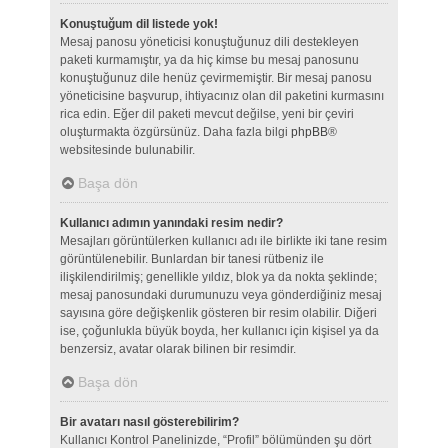
Konuştuğum dil listede yok!
Mesaj panosu yöneticisi konuştuğunuz dili destekleyen
paketi kurmamıştır, ya da hiç kimse bu mesaj panosunu
konuştuğunuz dile henüz çevirmemiştir. Bir mesaj panosu
yöneticisine başvurup, ihtiyacınız olan dil paketini kurmasını
rica edin. Eğer dil paketi mevcut değilse, yeni bir çeviri
oluşturmakta özgürsünüz. Daha fazla bilgi
phpBB
®
websitesinde bulunabilir.
Başa dön
Kullanıcı adımın yanındaki resim nedir?
Mesajları görüntülerken kullanıcı adı ile birlikte iki tane resim
görüntülenebilir. Bunlardan bir tanesi rütbeniz ile
ilişkilendirilmiş; genellikle yıldız, blok ya da nokta şeklinde;
mesaj panosundaki durumunuzu veya gönderdiğiniz mesaj
sayısına göre değişkenlik gösteren bir resim olabilir. Diğeri
ise, çoğunlukla büyük boyda, her kullanıcı için kişisel ya da
benzersiz, avatar olarak bilinen bir resimdir.
Başa dön
Bir avatarı nasıl gösterebilirim?
Kullanıcı Kontrol Panelinizde, “Profil” bölümünden şu dört