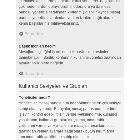
içerdikleri anketlerde otomatik olarak sona erer. Başlıklar, bir
çok nedenlerden dolayı forum moderatörü ya da mesaj
panosu yöneticisi tarafından kilitlenmiş olabilir. Ayrıca mesaj
panosu yöneticisi tarafından verilen izinlere bağlı olarak
kendi başlıklarınızı kilitleyebilirsiniz.
Başa dön
Başlık ikonları nedir?
Mesajlara, içeriğini işaret edecek başlık ikon resimleri
tanımlanabilir. Başlık ikonlarının kullanımı yönetici tarafından
ayarlanan izinlere bağlıdır.
Başa dön
Kullanıcı Seviyeleri ve Grupları
Yöneticiler nedir?
Yöneticiler, mesaj panosunun her bölümünde en çok yetkiye
sahip olan üyelerdir. Bu üyeler, mesaj panosunun her türlü
işlevini kontrol edebilir: izin verme, yetkilendirme, kullanıcı
yasaklama, kullanıcı grupları oluşturma, moderatör
yetkilerini verme vs. Ayrıca onlar mesaj panosu kurucusu
tarafından verilen ayarlara bağlı olarak bütün forumlarda
tam moderatör yetkilerine sahip olabilirler.