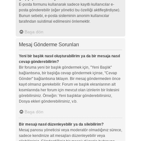
E-posta formunu kullanarak sadece kayıtlı kullanıcılar e-
posta gönderebilir (eğer yönetici bu özelliği aktifleştirdiyse).
Bunun sebebi, e-posta sisteminin anonim kullanıcılar
tarafından suistimal edilmesini önlemektir.
Başa dön
Mesaj Gönderme Sorunları
Yeni bir başlık nasıl oluşturabilirim ya da bir mesaja nasıl
cevap gönderebilirim?
Bir foruma yeni bir başlık göndermek için, "Yeni Başlık"
bağlantısına, bir başlığa cevap göndermek içinse, "Cevap
Gönder" bağlantısına tıklayın. Bir mesaj göndermeden önce
kayıt olmanız gerekebilir. Forum ve başlık ekranlarının alt
kısımlarında her forum için mevcut olan izinlerin bir listesini
görebilirsiniz. Örneğin: Yeni başlıklar gönderebilirsiniz,
Dosya ekleri gönderebilirsiniz, v.b.
Başa dön
Bir mesajı nasıl düzenleyebilir ya da silebilirim?
Mesaj panosu yöneticisi veya moderatör olmadığınız sürece,
sadece kendinize ait mesajları düzenleyebilir veya