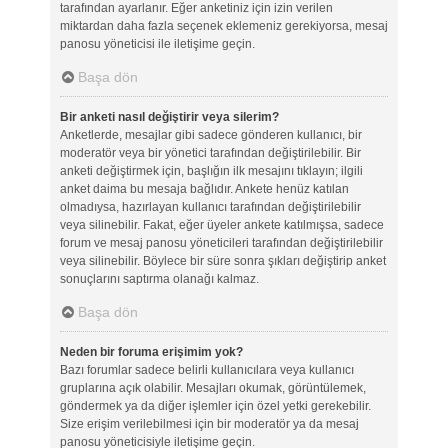
tarafından ayarlanır. Eğer anketiniz için izin verilen
miktardan daha fazla seçenek eklemeniz gerekiyorsa, mesaj
panosu yöneticisi ile iletişime geçin.
Başa dön
Bir anketi nasıl değiştirir veya silerim?
Anketlerde, mesajlar gibi sadece gönderen kullanıcı, bir
moderatör veya bir yönetici tarafından değiştirilebilir. Bir
anketi değiştirmek için, başlığın ilk mesajını tıklayın; ilgili
anket daima bu mesaja bağlıdır. Ankete henüz katılan
olmadıysa, hazırlayan kullanıcı tarafından değiştirilebilir
veya silinebilir. Fakat, eğer üyeler ankete katılmışsa, sadece
forum ve mesaj panosu yöneticileri tarafından değiştirilebilir
veya silinebilir. Böylece bir süre sonra şıkları değiştirip anket
sonuçlarını saptırma olanağı kalmaz.
Başa dön
Neden bir foruma erişimim yok?
Bazı forumlar sadece belirli kullanıcılara veya kullanıcı
gruplarına açık olabilir. Mesajları okumak, görüntülemek,
göndermek ya da diğer işlemler için özel yetki gerekebilir.
Size erişim verilebilmesi için bir moderatör ya da mesaj
panosu yöneticisiyle iletişime geçin.