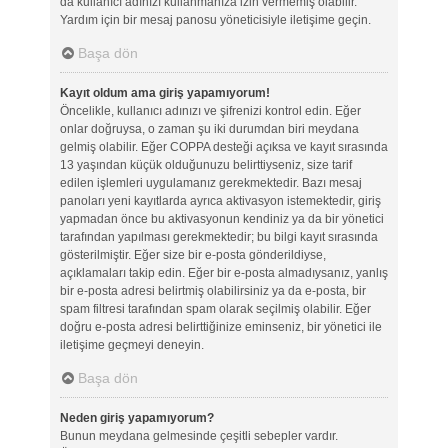
da kullanıcı adınızı kullanmanıza izin vermemiş olabilir.
Yardım için bir mesaj panosu yöneticisiyle iletişime geçin.
Başa dön
Kayıt oldum ama giriş yapamıyorum!
Öncelikle, kullanıcı adınızı ve şifrenizi kontrol edin. Eğer
onlar doğruysa, o zaman şu iki durumdan biri meydana
gelmiş olabilir. Eğer COPPA desteği açıksa ve kayıt sırasında
13 yaşından küçük olduğunuzu belirttiyseniz, size tarif
edilen işlemleri uygulamanız gerekmektedir. Bazı mesaj
panoları yeni kayıtlarda ayrıca aktivasyon istemektedir, giriş
yapmadan önce bu aktivasyonun kendiniz ya da bir yönetici
tarafından yapılması gerekmektedir; bu bilgi kayıt sırasında
gösterilmiştir. Eğer size bir e-posta gönderildiyse,
açıklamaları takip edin. Eğer bir e-posta almadıysanız, yanlış
bir e-posta adresi belirtmiş olabilirsiniz ya da e-posta, bir
spam filtresi tarafından spam olarak seçilmiş olabilir. Eğer
doğru e-posta adresi belirttiğinize eminseniz, bir yönetici ile
iletişime geçmeyi deneyin.
Başa dön
Neden giriş yapamıyorum?
Bunun meydana gelmesinde çeşitli sebepler vardır.