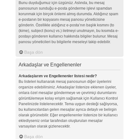
Bunu duyduğumuz için üzgünüz. Aslında, bu mesaj
panosunun sunduğu e-posta gönderme işlevi spamdan
korunmak için birçok önlemi almış durumda. Aldığınız spam
e-postanın bir kopyasını mesaj panosu yöneticisine
gönderin. Özellikle aldığınız e-posta’nın başlık kısmını (to
(kime), subject (konu) vs.) iletmeyi unutmayın, bu kısımda e-
postayı gönderen kullanıcı hakkında bilgiler bulunur. Mesaj
panosu yöneticileri bu bilgilerle meseleyi takip edebilir.
Başa dön
Arkadaşlar ve Engellenenler
Arkadaşlarım ve Engellenenler listesi nedir?
Bu listeleri kullanarak mesaj panosunun diğer üyelerini
organize edebilirsiniz. Arkadaşlar listenize eklenen üyeler,
onlara özel mesajlar göndermeye ve çevrimiçi durumlarını
görüntülemeye kolay erişim sağlamak için Kullanıcı Kontrol
Panelinizde listelenecektir. Tema uygun desteği sağlıyorsa,
bu kullanıcılardan gelen mesajlar ayrıca detaylı ve belirgin
olarak görünebilir. Eğer engellenenler listenize bir kullanıcı
eklediyseniz onlar tarafından oluşturulan mesajlar
varsayılan olarak gizlenecektir.
Başa dön