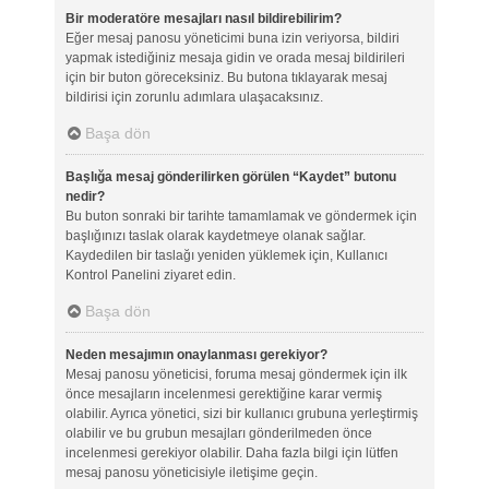
Bir moderatöre mesajları nasıl bildirebilirim?
Eğer mesaj panosu yöneticimi buna izin veriyorsa, bildiri
yapmak istediğiniz mesaja gidin ve orada mesaj bildirileri
için bir buton göreceksiniz. Bu butona tıklayarak mesaj
bildirisi için zorunlu adımlara ulaşacaksınız.
Başa dön
Başlığa mesaj gönderilirken görülen “Kaydet” butonu
nedir?
Bu buton sonraki bir tarihte tamamlamak ve göndermek için
başlığınızı taslak olarak kaydetmeye olanak sağlar.
Kaydedilen bir taslağı yeniden yüklemek için, Kullanıcı
Kontrol Panelini ziyaret edin.
Başa dön
Neden mesajımın onaylanması gerekiyor?
Mesaj panosu yöneticisi, foruma mesaj göndermek için ilk
önce mesajların incelenmesi gerektiğine karar vermiş
olabilir. Ayrıca yönetici, sizi bir kullanıcı grubuna yerleştirmiş
olabilir ve bu grubun mesajları gönderilmeden önce
incelenmesi gerekiyor olabilir. Daha fazla bilgi için lütfen
mesaj panosu yöneticisiyle iletişime geçin.