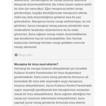
silebilirsiniz. Gönderdiğiniz bir mesajı düzenle butonuna
tıklayarak düzenleyebilirsiniz (bu imkan bazen sadece belirli
bir süre için mevcuttur). Eğer mesajınıza birileri cevap
göndermişse, başlığa döndüğünüzde mesajınızın altında
metni kaç defa düzenlediğinizi gösteren kısa bir yazı
göreceksiniz. Mesajınıza henüz cevap verilmemişse, bu not
görülmez. Ayrıca mesajınız mesaj panosu yöneticileri veya
moderatörler tarafından düzenlenince de bu metin
görünmez. Buna rağmen mesajı neden düzenlediklerine
dair kendilerine has bir not bırakabilirler. Not: Normal
kullanıcılar herhangi birinden cevap geldikten sonra bir
mesajı silemezler.
Başa dön
Mesajıma bir imza nasıl eklerim?
Herhangi bir mesaja imzanızı ekleyebilmek için öncelikle
Kullanıcı Kontrol Panelinizden bir imza oluşturmanız
gerekmektedir. Daha sonra mesaj gönderme formunun alt
kısmındaki
Bir imza ekle
seçeneğini seçip mesajınıza
imzanızı ekleyebilirsiniz. Ayrıca Kullanıcı Kontrol Panelindeki
uygun seçeneği işaretleyerek tüm mesajlarınıza varsayılan
olarak bir imza ekleyebilirsiniz. Buna rağmen dilediğiniz her
mesaj için imzanızın eklenmesini önleyebilirsiniz, bunu
yapmak içinse mesaj gönderme formunda imza ekleme