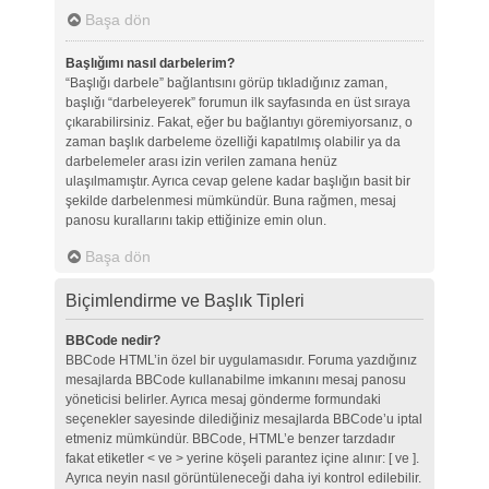
Başa dön
Başlığımı nasıl darbelerim?
“Başlığı darbele” bağlantısını görüp tıkladığınız zaman,
başlığı “darbeleyerek” forumun ilk sayfasında en üst sıraya
çıkarabilirsiniz. Fakat, eğer bu bağlantıyı göremiyorsanız, o
zaman başlık darbeleme özelliği kapatılmış olabilir ya da
darbelemeler arası izin verilen zamana henüz
ulaşılmamıştır. Ayrıca cevap gelene kadar başlığın basit bir
şekilde darbelenmesi mümkündür. Buna rağmen, mesaj
panosu kurallarını takip ettiğinize emin olun.
Başa dön
Biçimlendirme ve Başlık Tipleri
BBCode nedir?
BBCode HTML’in özel bir uygulamasıdır. Foruma yazdığınız
mesajlarda BBCode kullanabilme imkanını mesaj panosu
yöneticisi belirler. Ayrıca mesaj gönderme formundaki
seçenekler sayesinde dilediğiniz mesajlarda BBCode’u iptal
etmeniz mümkündür. BBCode, HTML’e benzer tarzdadır
fakat etiketler < ve > yerine köşeli parantez içine alınır: [ ve ].
Ayrıca neyin nasıl görüntüleneceği daha iyi kontrol edilebilir.