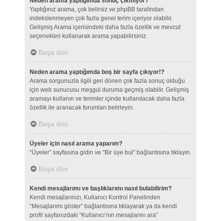
Neden arama yaptığımda sonuç çıkmıyor?
Yaptığınız arama, çok belirsiz ve phpBB tarafından
indekslenmeyen çok fazla genel terim içeriyor olabilir.
Gelişmiş Arama içerisindeki daha fazla özellik ve mevcut
seçenekleri kullanarak arama yapabilirsiniz.
Başa dön
Neden arama yaptığımda boş bir sayfa çıkıyor!?
Arama sorgunuzla ilgili geri dönen çok fazla sonuç olduğu
için web sunucusu meşgul duruma geçmiş olabilir. Gelişmiş
aramayı kullanın ve terimler içinde kullanılacak daha fazla
özellik ile aranacak forumları belirleyin.
Başa dön
Üyeler için nasıl arama yaparım?
“Üyeler” sayfasına gidin ve “Bir üye bul” bağlantısına tıklayın.
Başa dön
Kendi mesajlarımı ve başlıklarımı nasıl bulabilirim?
Kendi mesajlarınızı, Kullanıcı Kontrol Panelinden
“Mesajlarımı göster” bağlantısına tıklayarak ya da kendi
profil sayfanızdaki “Kullanıcı’nın mesajlarını ara”