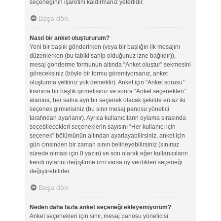
seçeneğinin işaretini kaldırmanız yeterlidir.
Başa dön
Nasıl bir anket oluştururum?
Yeni bir başlık gönderirken (veya bir başlığın ilk mesajını
düzenlerken (bu tabiki sahip olduğunuz izne bağlıdır)),
mesaj gönderme formunun altında “Anket oluştur” sekmesini
göreceksiniz (böyle bir formu göremiyorsanız, anket
oluşturma yetkiniz yok demektir). Anket için “Anket sorusu”
kısmına bir başlık girmelisiniz ve sonra “Anket seçenekleri”
alanına, her satıra ayrı bir seçenek olacak şekilde en az iki
seçenek girmelisiniz (bu sınır mesaj panosu yönetici
tarafından ayarlanır). Ayrıca kullanıcıların oylama sırasında
seçebilecekleri seçeneklerin sayısını “Her kullanıcı için
seçenek” bölümünün altından ayarlayabilirsiniz, anket için
gün cinsinden bir zaman sınırı belirleyebilirsiniz (sınırsız
sürede olması için 0 yazın) ve son olarak eğer kullanıcıların
kendi oylarını değiştirme izni varsa oy verdikleri seçeneği
değiştirebilirler.
Başa dön
Neden daha fazla anket seçeneği ekleyemiyorum?
Anket seçenekleri için sınır, mesaj panosu yöneticisi