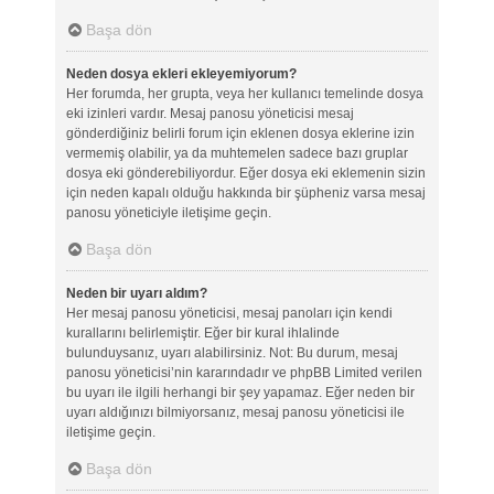
Başa dön
Neden dosya ekleri ekleyemiyorum?
Her forumda, her grupta, veya her kullanıcı temelinde dosya
eki izinleri vardır. Mesaj panosu yöneticisi mesaj
gönderdiğiniz belirli forum için eklenen dosya eklerine izin
vermemiş olabilir, ya da muhtemelen sadece bazı gruplar
dosya eki gönderebiliyordur. Eğer dosya eki eklemenin sizin
için neden kapalı olduğu hakkında bir şüpheniz varsa mesaj
panosu yöneticiyle iletişime geçin.
Başa dön
Neden bir uyarı aldım?
Her mesaj panosu yöneticisi, mesaj panoları için kendi
kurallarını belirlemiştir. Eğer bir kural ihlalinde
bulunduysanız, uyarı alabilirsiniz. Not: Bu durum, mesaj
panosu yöneticisi’nin kararındadır ve phpBB Limited verilen
bu uyarı ile ilgili herhangi bir şey yapamaz. Eğer neden bir
uyarı aldığınızı bilmiyorsanız, mesaj panosu yöneticisi ile
iletişime geçin.
Başa dön