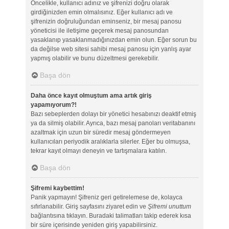
Öncelikle, kullanıcı adınız ve şifrenizi doğru olarak
girdiğinizden emin olmalısınız. Eğer kullanıcı adı ve
şifrenizin doğruluğundan eminseniz, bir mesaj panosu
yöneticisi ile iletişime geçerek mesaj panosundan
yasaklanıp yasaklanmadığınızdan emin olun. Eğer sorun bu
da değilse web sitesi sahibi mesaj panosu için yanlış ayar
yapmış olabilir ve bunu düzeltmesi gerekebilir.
Başa dön
Daha önce kayıt olmuştum ama artık giriş
yapamıyorum?!
Bazı sebeplerden dolayı bir yönetici hesabınızı deaktif etmiş
ya da silmiş olabilir. Ayrıca, bazı mesaj panoları veritabanını
azaltmak için uzun bir süredir mesaj göndermeyen
kullanıcıları periyodik aralıklarla silerler. Eğer bu olmuşsa,
tekrar kayıt olmayı deneyin ve tartışmalara katılın.
Başa dön
Şifremi kaybettim!
Panik yapmayın! Şifreniz geri getirelemese de, kolayca
sıfırlanabilir. Giriş sayfasını ziyaret edin ve
Şifremi unuttum
bağlantısına tıklayın. Buradaki talimatları takip ederek kısa
bir süre içerisinde yeniden giriş yapabilirsiniz.