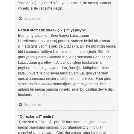
Yine de, eğer şifenizi sıfırlayamazsanız, bir mesaj panosu
yöneticisi ile iletişime geçin.
Başa dön
Neden otomatik olarak çıkışım yapılıyor?
Eğer giriş yaparken
Beni hatırla
kutucuğunu
işaretlemezseniz, mesaj panosu sadece belirli bir zaman
için sizi giriş yapmış şekilde tutacaktır. Bu, hesabınızın başka
biri tarafından kötüye kullanımını önlemek içindir. Sürekli
giriş yapmış olarak kalmak için, giriş sırasında
Beni hatırla
kutucuğunu işaretleyin. Ancak bu işlem başkalarıyla
paylaşılan bir bilgisayarlardan, örneğin; kütüphane, internet
kafe, üniversite bilgisayar laboratuarı, v.b. gibi yerlerden
mesaj panosuna erişim yaptığınızda önerilmez. Eğer giriş
sırasında
Beni hatırla
kutucuğunu göremiyorsanız, bunun
anlamı bir mesaj panosu yöneticisinin bu özelliği devre dışı
bırakmış olmasıdır.
Başa dön
“Çerezleri sil” nedir?
“Çerezleri sil” özelliği, phpBB tarafından oluşturulan ve
mesaj panosuna girişiniz, doğrulanmanız için tutulan
çerezleri silmeye yarar. Çerezler ayrıca, eğer bir mesaj