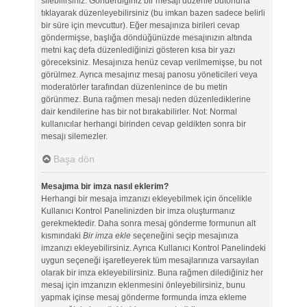
silebilirsiniz. Gönderdiğiniz bir mesajı düzenle butonuna
tıklayarak düzenleyebilirsiniz (bu imkan bazen sadece belirli
bir süre için mevcuttur). Eğer mesajınıza birileri cevap
göndermişse, başlığa döndüğünüzde mesajınızın altında
metni kaç defa düzenlediğinizi gösteren kısa bir yazı
göreceksiniz. Mesajınıza henüz cevap verilmemişse, bu not
görülmez. Ayrıca mesajınız mesaj panosu yöneticileri veya
moderatörler tarafından düzenlenince de bu metin
görünmez. Buna rağmen mesajı neden düzenlediklerine
dair kendilerine has bir not bırakabilirler. Not: Normal
kullanıcılar herhangi birinden cevap geldikten sonra bir
mesajı silemezler.
Başa dön
Mesajıma bir imza nasıl eklerim?
Herhangi bir mesaja imzanızı ekleyebilmek için öncelikle
Kullanıcı Kontrol Panelinizden bir imza oluşturmanız
gerekmektedir. Daha sonra mesaj gönderme formunun alt
kısmındaki
Bir imza ekle
seçeneğini seçip mesajınıza
imzanızı ekleyebilirsiniz. Ayrıca Kullanıcı Kontrol Panelindeki
uygun seçeneği işaretleyerek tüm mesajlarınıza varsayılan
olarak bir imza ekleyebilirsiniz. Buna rağmen dilediğiniz her
mesaj için imzanızın eklenmesini önleyebilirsiniz, bunu
yapmak içinse mesaj gönderme formunda imza ekleme