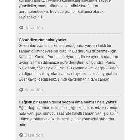
kullanıcı adınız, çevrimiçi kullanıcılar listesinde sadece
yöneticiler, moderatörler ve kendiniz tarafından
görüntülenecektir. Böylece gizli bir kullanıcı olarak
sayılacaksınız.
Başa dön
Gösterilen zamanlar yanlış!
Gösterilen zaman, sizin bulunduğunuz yerden farklı bir
zaman dilimindeyse bu olabilir. Bu durumu düzeltmek için,
Kullanıcı Kontrol Panelinizi ziyaret edin ve ayrıntılı alandan
uygun zaman diliminize göre değiştirin, ör. Londra, Paris,
New York, Sydney, gibi. Not: Bu zaman dilimi değişikliklerini
ve diğer bir çok ayarları sadece kayıtlı kullanıcılar yapabilir.
Eğer kayıtlı değilseniz, şimdi kaydolmanın tam zamanı.
Başa dön
Değişik bir zaman dilimi seçtim ama saatler hala yanlış!
Eğer doğru zaman dilimini seçtiğinize eminseniz ve zaman
hala yanlışsa, sunucu saatinde kayıtlı zaman yanlış olabilir.
Lütfen problemin düzeltilmesi için bir yöneticiyi haberdar
edin.
Başa dön