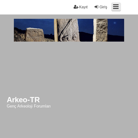
Kayıt
Giriş
Arkeo-TR
Genç Arkeoloji Forumları