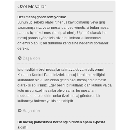
Özel Mesajlar
Özel mesaj gönderemiyorum!
Bunun üç sebebi olabilir; henüz kayıt olmamış veya giriş
yapmamışsınız, veya mesaj panosu yöneticisi bütün mesaj
panosu için özel mesajları iptal etmiş. Üçüncü olanak ise:
mesaj panosu yöneticisi sizin bu imkanı kullanmanızı
önlemiş olabilir, bu durumda kendisine nedenini sormanız
gerekir.
Başa dön
İstemediğim özel mesajları almaya devam ediyorum!
Kullanıcı Kontrol Panelinizdeki mesaj kuralları özelliğini
kullanarak bir kullanıcıdan gelen özel mesajları otomatik
olarak silebilirsiniz. Eğer belirli bir kullanıcıdan küfürlü ya da
kötü niyetli özel mesajlar alıyorsanız, bu mesajları
moderatörlere bildirin; onlar özel mesaj gönderen bir
kullanıcıyı önleme yetkisine sahiptir.
Başa dön
Bu mesaj panosunda herhangi birinden spam e-posta
aldım!