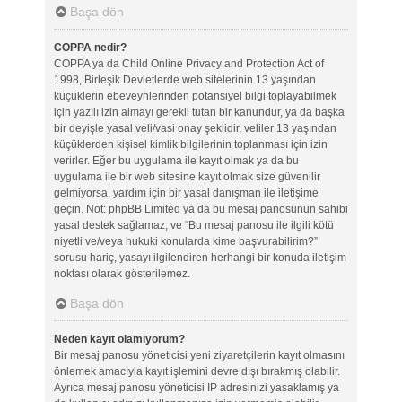
Başa dön
COPPA nedir?
COPPA ya da Child Online Privacy and Protection Act of
1998, Birleşik Devletlerde web sitelerinin 13 yaşından
küçüklerin ebeveynlerinden potansiyel bilgi toplayabilmek
için yazılı izin almayı gerekli tutan bir kanundur, ya da başka
bir deyişle yasal veli/vasi onay şeklidir, veliler 13 yaşından
küçüklerden kişisel kimlik bilgilerinin toplanması için izin
verirler. Eğer bu uygulama ile kayıt olmak ya da bu
uygulama ile bir web sitesine kayıt olmak size güvenilir
gelmiyorsa, yardım için bir yasal danışman ile iletişime
geçin. Not: phpBB Limited ya da bu mesaj panosunun sahibi
yasal destek sağlamaz, ve “Bu mesaj panosu ile ilgili kötü
niyetli ve/veya hukuki konularda kime başvurabilirim?”
sorusu hariç, yasayı ilgilendiren herhangi bir konuda iletişim
noktası olarak gösterilemez.
Başa dön
Neden kayıt olamıyorum?
Bir mesaj panosu yöneticisi yeni ziyaretçilerin kayıt olmasını
önlemek amacıyla kayıt işlemini devre dışı bırakmış olabilir.
Ayrıca mesaj panosu yöneticisi IP adresinizi yasaklamış ya