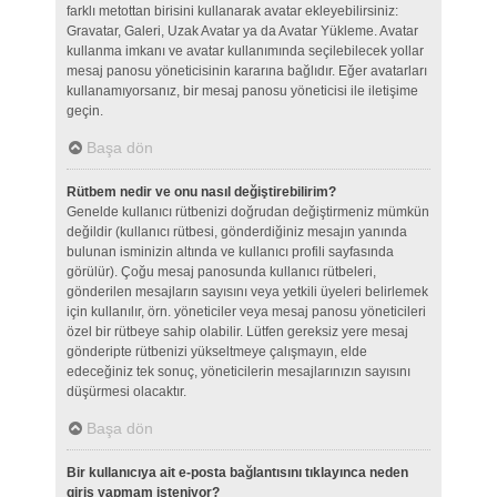
farklı metottan birisini kullanarak avatar ekleyebilirsiniz:
Gravatar, Galeri, Uzak Avatar ya da Avatar Yükleme. Avatar
kullanma imkanı ve avatar kullanımında seçilebilecek yollar
mesaj panosu yöneticisinin kararına bağlıdır. Eğer avatarları
kullanamıyorsanız, bir mesaj panosu yöneticisi ile iletişime
geçin.
Başa dön
Rütbem nedir ve onu nasıl değiştirebilirim?
Genelde kullanıcı rütbenizi doğrudan değiştirmeniz mümkün
değildir (kullanıcı rütbesi, gönderdiğiniz mesajın yanında
bulunan isminizin altında ve kullanıcı profili sayfasında
görülür). Çoğu mesaj panosunda kullanıcı rütbeleri,
gönderilen mesajların sayısını veya yetkili üyeleri belirlemek
için kullanılır, örn. yöneticiler veya mesaj panosu yöneticileri
özel bir rütbeye sahip olabilir. Lütfen gereksiz yere mesaj
gönderipte rütbenizi yükseltmeye çalışmayın, elde
edeceğiniz tek sonuç, yöneticilerin mesajlarınızın sayısını
düşürmesi olacaktır.
Başa dön
Bir kullanıcıya ait e-posta bağlantısını tıklayınca neden
giriş yapmam isteniyor?