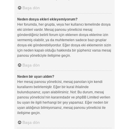
Başa dön
Neden dosya ekleri ekleyemiyorum?
Her forumda, her grupta, veya her kullanıcı temelinde dosya
eki izinleri vardır. Mesaj panosu yöneticisi mesaj
gönderdiğiniz belirli forum için eklenen dosya eklerine izin
vermemiş olabilir, ya da muhtemelen sadece bazı gruplar
dosya eki gönderebiliyordur. Eğer dosya eki eklemenin sizin
için neden kapalı olduğu hakkında bir şüpheniz varsa mesaj
panosu yöneticiyle iletişime geçin.
Başa dön
Neden bir uyarı aldım?
Her mesaj panosu yöneticisi, mesaj panoları için kendi
kurallarını belirlemiştir. Eğer bir kural ihlalinde
bulunduysanız, uyarı alabilirsiniz. Not: Bu durum, mesaj
panosu yöneticisi’nin kararındadır ve phpBB Limited verilen
bu uyarı ile ilgili herhangi bir şey yapamaz. Eğer neden bir
uyarı aldığınızı bilmiyorsanız, mesaj panosu yöneticisi ile
iletişime geçin.
Başa dön