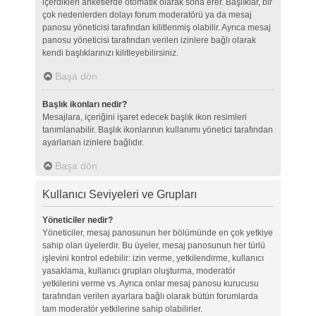
içerdikleri anketlerde otomatik olarak sona erer. Başlıklar, bir
çok nedenlerden dolayı forum moderatörü ya da mesaj
panosu yöneticisi tarafından kilitlenmiş olabilir. Ayrıca mesaj
panosu yöneticisi tarafından verilen izinlere bağlı olarak
kendi başlıklarınızı kilitleyebilirsiniz.
Başa dön
Başlık ikonları nedir?
Mesajlara, içeriğini işaret edecek başlık ikon resimleri
tanımlanabilir. Başlık ikonlarının kullanımı yönetici tarafından
ayarlanan izinlere bağlıdır.
Başa dön
Kullanıcı Seviyeleri ve Grupları
Yöneticiler nedir?
Yöneticiler, mesaj panosunun her bölümünde en çok yetkiye
sahip olan üyelerdir. Bu üyeler, mesaj panosunun her türlü
işlevini kontrol edebilir: izin verme, yetkilendirme, kullanıcı
yasaklama, kullanıcı grupları oluşturma, moderatör
yetkilerini verme vs. Ayrıca onlar mesaj panosu kurucusu
tarafından verilen ayarlara bağlı olarak bütün forumlarda
tam moderatör yetkilerine sahip olabilirler.