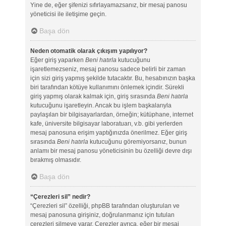
Yine de, eğer şifenizi sıfırlayamazsanız, bir mesaj panosu
yöneticisi ile iletişime geçin.
Başa dön
Neden otomatik olarak çıkışım yapılıyor?
Eğer giriş yaparken
Beni hatırla
kutucuğunu
işaretlemezseniz, mesaj panosu sadece belirli bir zaman
için sizi giriş yapmış şekilde tutacaktır. Bu, hesabınızın başka
biri tarafından kötüye kullanımını önlemek içindir. Sürekli
giriş yapmış olarak kalmak için, giriş sırasında
Beni hatırla
kutucuğunu işaretleyin. Ancak bu işlem başkalarıyla
paylaşılan bir bilgisayarlardan, örneğin; kütüphane, internet
kafe, üniversite bilgisayar laboratuarı, v.b. gibi yerlerden
mesaj panosuna erişim yaptığınızda önerilmez. Eğer giriş
sırasında
Beni hatırla
kutucuğunu göremiyorsanız, bunun
anlamı bir mesaj panosu yöneticisinin bu özelliği devre dışı
bırakmış olmasıdır.
Başa dön
“Çerezleri sil” nedir?
“Çerezleri sil” özelliği, phpBB tarafından oluşturulan ve
mesaj panosuna girişiniz, doğrulanmanız için tutulan
çerezleri silmeye yarar. Çerezler ayrıca, eğer bir mesaj