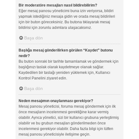
Bir moderatöre mesajları nasıl bildirebilirim?
Eğer mesaj panosu yöneticimi buna izin veriyorsa, bildiri
yapmak istediğiniz mesaja gidin ve orada mesaj bildirileri
için bir buton göreceksiniz. Bu butona tıklayarak mesaj
bildirisi için zorunlu adımlara ulaşacaksınız.
Başa dön
Başlığa mesaj gönderilirken görülen “Kaydet” butonu
nedir?
Bu buton sonraki bir tarihte tamamlamak ve göndermek için
başlığınızı taslak olarak kaydetmeye olanak sağlar.
Kaydedilen bir taslağı yeniden yüklemek için, Kullanıcı
Kontrol Panelini ziyaret edin.
Başa dön
Neden mesajımın onaylanması gerekiyor?
Mesaj panosu yöneticisi, foruma mesaj göndermek için ilk
önce mesajların incelenmesi gerektiğine karar vermiş
olabilir. Ayrıca yönetici, sizi bir kullanıcı grubuna yerleştirmiş
olabilir ve bu grubun mesajları gönderilmeden önce
incelenmesi gerekiyor olabilir. Daha fazla bilgi için lütfen
mesaj panosu yöneticisiyle iletişime geçin.