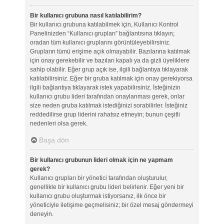
Bir kullanıcı grubuna nasıl katılabilirim?
Bir kullanıcı grubuna katılabilmek için, Kullanıcı Kontrol
Panelinizden “Kullanıcı grupları” bağlantısına tıklayın;
oradan tüm kullanıcı gruplarını görüntüleyebilirsiniz.
Grupların tümü erişime açık olmayabilir. Bazılarına katılmak
için onay gerekebilir ve bazıları kapalı ya da gizli üyeliklere
sahip olabilir. Eğer grup açık ise, ilgili bağlantıya tıklayarak
katılabilirsiniz. Eğer bir gruba katılmak için onay gerekiyorsa
ilgili bağlantıya tıklayarak istek yapabilirsiniz. İsteğinizin
kullanıcı grubu lideri tarafından onaylanması gerek, onlar
size neden gruba katılmak istediğinizi sorabilirler. İsteğiniz
reddedilirse grup liderini rahatsız etmeyin; bunun çeşitli
nedenleri olsa gerek.
Başa dön
Bir kullanıcı grubunun lideri olmak için ne yapmam
gerek?
Kullanıcı grupları bir yönetici tarafından oluşturulur,
genellikle bir kullanıcı grubu lideri belirlenir. Eğer yeni bir
kullanıcı grubu oluşturmak istiyorsanız, ilk önce bir
yöneticiyle iletişime geçmelisiniz; bir özel mesaj göndermeyi
deneyin.