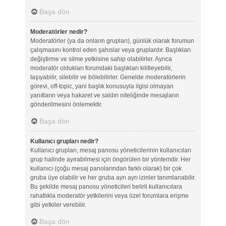
Başa dön
Moderatörler nedir?
Moderatörler (ya da onların grupları), günlük olarak forumun
çalışmasını kontrol eden şahıslar veya gruplardır. Başlıkları
değiştirme ve silme yetkisine sahip olabilirler. Ayrıca
moderatör oldukları forumdaki başlıkları kilitleyebilir,
taşıyabilir, silebilir ve bölebilirler. Genelde moderatörlerin
görevi, off-topic, yani başlık konusuyla ilgisi olmayan
yanıtların veya hakaret ve saldırı niteliğinde mesajların
gönderilmesini önlemektir.
Başa dön
Kullanıcı grupları nedir?
Kullanıcı grupları, mesaj panosu yöneticilerinin kullanıcıları
grup halinde ayırabilmesi için öngörülen bir yöntemdir. Her
kullanıcı (çoğu mesaj panolarından farklı olarak) bir çok
gruba üye olabilir ve her gruba ayrı ayrı izinler tanımlanabilir.
Bu şekilde mesaj panosu yöneticileri belirli kullanıcılara
rahatlıkla moderatör yetkilerini veya özel forumlara erişme
gibi yetkiler verebilir.
Başa dön