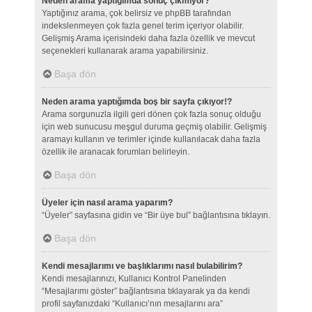
Neden arama yaptığımda sonuç çıkmıyor?
Yaptığınız arama, çok belirsiz ve phpBB tarafından
indekslenmeyen çok fazla genel terim içeriyor olabilir.
Gelişmiş Arama içerisindeki daha fazla özellik ve mevcut
seçenekleri kullanarak arama yapabilirsiniz.
Başa dön
Neden arama yaptığımda boş bir sayfa çıkıyor!?
Arama sorgunuzla ilgili geri dönen çok fazla sonuç olduğu
için web sunucusu meşgul duruma geçmiş olabilir. Gelişmiş
aramayı kullanın ve terimler içinde kullanılacak daha fazla
özellik ile aranacak forumları belirleyin.
Başa dön
Üyeler için nasıl arama yaparım?
“Üyeler” sayfasına gidin ve “Bir üye bul” bağlantısına tıklayın.
Başa dön
Kendi mesajlarımı ve başlıklarımı nasıl bulabilirim?
Kendi mesajlarınızı, Kullanıcı Kontrol Panelinden
“Mesajlarımı göster” bağlantısına tıklayarak ya da kendi
profil sayfanızdaki “Kullanıcı’nın mesajlarını ara”