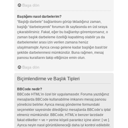
Başa dön
Başlığımı nasıl darbelerim?
“Başlığı darbele” bağlantısını görüp tıkladığınız zaman,
başlığı “darbeleyerek” forumun ilk sayfasında en üst sıraya
çıkarabilirsiniz. Fakat, eğer bu bağlantıyı göremiyorsanız, o
zaman başlık darbeleme özelliği kapatılmış olabilir ya da
darbelemeler arası izin verilen zamana henüz
ulaşılmamıştır. Ayrıca cevap gelene kadar başlığın basit bir
şekilde darbelenmesi mümkündür. Buna rağmen, mesaj
panosu kurallarını takip ettiğinize emin olun.
Başa dön
Biçimlendirme ve Başlık Tipleri
BBCode nedir?
BBCode HTML’in özel bir uygulamasıdır. Foruma yazdığınız
mesajlarda BBCode kullanabilme imkanını mesaj panosu
yöneticisi belirler. Ayrıca mesaj gönderme formundaki
seçenekler sayesinde dilediğiniz mesajlarda BBCode’u iptal
etmeniz mümkündür. BBCode, HTML’e benzer tarzdadır
fakat etiketler < ve > yerine köşeli parantez içine alınır: [ ve ].
Ayrıca neyin nasıl görüntüleneceği daha iyi kontrol edilebilir.