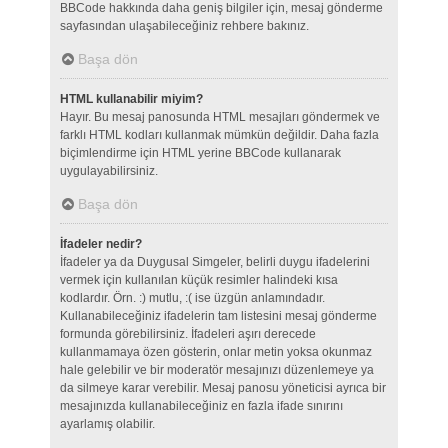
BBCode hakkında daha geniş bilgiler için, mesaj gönderme
sayfasından ulaşabileceğiniz rehbere bakınız.
Başa dön
HTML kullanabilir miyim?
Hayır. Bu mesaj panosunda HTML mesajları göndermek ve
farklı HTML kodları kullanmak mümkün değildir. Daha fazla
biçimlendirme için HTML yerine BBCode kullanarak
uygulayabilirsiniz.
Başa dön
İfadeler nedir?
İfadeler ya da Duygusal Simgeler, belirli duygu ifadelerini
vermek için kullanılan küçük resimler halindeki kısa
kodlardır. Örn. :) mutlu, :( ise üzgün anlamındadır.
Kullanabileceğiniz ifadelerin tam listesini mesaj gönderme
formunda görebilirsiniz. İfadeleri aşırı derecede
kullanmamaya özen gösterin, onlar metin yoksa okunmaz
hale gelebilir ve bir moderatör mesajınızı düzenlemeye ya
da silmeye karar verebilir. Mesaj panosu yöneticisi ayrıca bir
mesajınızda kullanabileceğiniz en fazla ifade sınırını
ayarlamış olabilir.