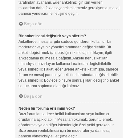
tarafından ayarlanır. Eğer anketiniz için izin verilen
miktardan daha fazla seçenek eklemeniz gerekiyorsa, mesaj
panosu yöneticisi ile iletişime geçin.
Başa dön
Bir anketi nasıl değiştirir veya silerim?
Anketlerde, mesajlar gibi sadece gönderen kullanıcı, bir
moderatör veya bir yönetici tarafından değiştirilebilir. Bir
anketi değiştirmek için, başlığın ilk mesajını tıklayın; ilgili
anket daima bu mesaja bağlıdır. Ankete henüz katılan
olmadıysa, hazırlayan kullanıcı tarafından değiştirilebilir
veya silinebilir. Fakat, eğer üyeler ankete katılmışsa, sadece
forum ve mesaj panosu yöneticileri tarafından değiştirilebilir
veya silinebilir. Böylece bir süre sonra şıkları değiştirip anket
sonuçlarını saptırma olanağı kalmaz.
Başa dön
Neden bir foruma erişimim yok?
Bazı forumlar sadece belirli kullanıcılara veya kullanıcı
gruplarına açık olabilir. Mesajları okumak, görüntülemek,
göndermek ya da diğer işlemler için özel yetki gerekebilir.
Size erişim verilebilmesi için bir moderatör ya da mesaj
panosu yöneticisiyle iletişime geçin.