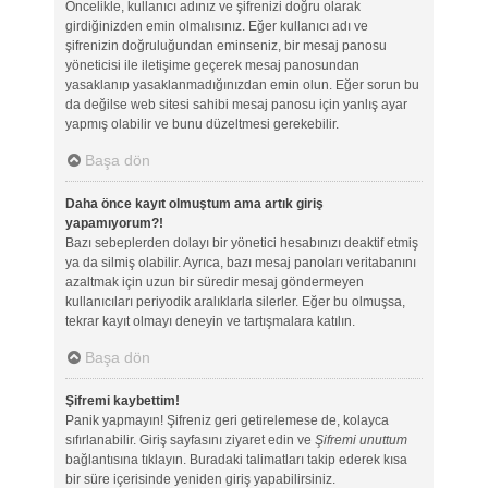
Öncelikle, kullanıcı adınız ve şifrenizi doğru olarak
girdiğinizden emin olmalısınız. Eğer kullanıcı adı ve
şifrenizin doğruluğundan eminseniz, bir mesaj panosu
yöneticisi ile iletişime geçerek mesaj panosundan
yasaklanıp yasaklanmadığınızdan emin olun. Eğer sorun bu
da değilse web sitesi sahibi mesaj panosu için yanlış ayar
yapmış olabilir ve bunu düzeltmesi gerekebilir.
Başa dön
Daha önce kayıt olmuştum ama artık giriş
yapamıyorum?!
Bazı sebeplerden dolayı bir yönetici hesabınızı deaktif etmiş
ya da silmiş olabilir. Ayrıca, bazı mesaj panoları veritabanını
azaltmak için uzun bir süredir mesaj göndermeyen
kullanıcıları periyodik aralıklarla silerler. Eğer bu olmuşsa,
tekrar kayıt olmayı deneyin ve tartışmalara katılın.
Başa dön
Şifremi kaybettim!
Panik yapmayın! Şifreniz geri getirelemese de, kolayca
sıfırlanabilir. Giriş sayfasını ziyaret edin ve
Şifremi unuttum
bağlantısına tıklayın. Buradaki talimatları takip ederek kısa
bir süre içerisinde yeniden giriş yapabilirsiniz.