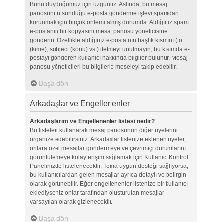
Bunu duyduğumuz için üzgünüz. Aslında, bu mesaj
panosunun sunduğu e-posta gönderme işlevi spamdan
korunmak için birçok önlemi almış durumda. Aldığınız spam
e-postanın bir kopyasını mesaj panosu yöneticisine
gönderin. Özellikle aldığınız e-posta’nın başlık kısmını (to
(kime), subject (konu) vs.) iletmeyi unutmayın, bu kısımda e-
postayı gönderen kullanıcı hakkında bilgiler bulunur. Mesaj
panosu yöneticileri bu bilgilerle meseleyi takip edebilir.
Başa dön
Arkadaşlar ve Engellenenler
Arkadaşlarım ve Engellenenler listesi nedir?
Bu listeleri kullanarak mesaj panosunun diğer üyelerini
organize edebilirsiniz. Arkadaşlar listenize eklenen üyeler,
onlara özel mesajlar göndermeye ve çevrimiçi durumlarını
görüntülemeye kolay erişim sağlamak için Kullanıcı Kontrol
Panelinizde listelenecektir. Tema uygun desteği sağlıyorsa,
bu kullanıcılardan gelen mesajlar ayrıca detaylı ve belirgin
olarak görünebilir. Eğer engellenenler listenize bir kullanıcı
eklediyseniz onlar tarafından oluşturulan mesajlar
varsayılan olarak gizlenecektir.
Başa dön