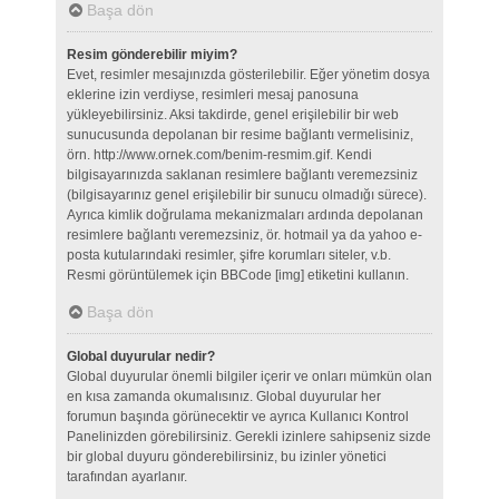
Başa dön
Resim gönderebilir miyim?
Evet, resimler mesajınızda gösterilebilir. Eğer yönetim dosya
eklerine izin verdiyse, resimleri mesaj panosuna
yükleyebilirsiniz. Aksi takdirde, genel erişilebilir bir web
sunucusunda depolanan bir resime bağlantı vermelisiniz,
örn. http://www.ornek.com/benim-resmim.gif. Kendi
bilgisayarınızda saklanan resimlere bağlantı veremezsiniz
(bilgisayarınız genel erişilebilir bir sunucu olmadığı sürece).
Ayrıca kimlik doğrulama mekanizmaları ardında depolanan
resimlere bağlantı veremezsiniz, ör. hotmail ya da yahoo e-
posta kutularındaki resimler, şifre korumları siteler, v.b.
Resmi görüntülemek için BBCode [img] etiketini kullanın.
Başa dön
Global duyurular nedir?
Global duyurular önemli bilgiler içerir ve onları mümkün olan
en kısa zamanda okumalısınız. Global duyurular her
forumun başında görünecektir ve ayrıca Kullanıcı Kontrol
Panelinizden görebilirsiniz. Gerekli izinlere sahipseniz sizde
bir global duyuru gönderebilirsiniz, bu izinler yönetici
tarafından ayarlanır.