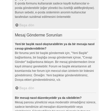
E-posta formunu kullanarak sadece kayıtlı kullanıcılar e-
posta gönderebilir (eğer yönetici bu özelliği aktifleştirdiyse).
Bunun sebebi, e-posta sisteminin anonim kullanıcılar
tarafından suistimal edilmesini önlemektir.
Başa dön
Mesaj Gönderme Sorunları
Yeni bir başlık nasıl oluşturabilirim ya da bir mesaja nasıl
cevap gönderebilirim?
Bir foruma yeni bir başlık göndermek için, "Yeni Başlık"
bağlantısına, bir başlığa cevap göndermek içinse, "Cevap
Gönder" bağlantısına tıklayın. Bir mesaj göndermeden önce
kayıt olmanız gerekebilir. Forum ve başlık ekranlarının alt
kısımlarında her forum için mevcut olan izinlerin bir listesini
görebilirsiniz. Örneğin: Yeni başlıklar gönderebilirsiniz,
Dosya ekleri gönderebilirsiniz, v.b.
Başa dön
Bir mesajı nasıl düzenleyebilir ya da silebilirim?
Mesaj panosu yöneticisi veya moderatör olmadığınız sürece,
sadece kendinize ait mesajları düzenleyebilir veya