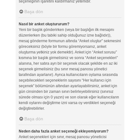
seçeneğinin işaretini kaldırmanız yeterlidir.
Başa dön
Nasıl bir anket oluştururum?
Yeni bir başlık gönderirken (veya bir başlığın ilk mesajını
düzenlerken (bu tabiki sahip olduğunuz izne bağlıdır)),
mesaj gönderme formunun altında “Anket oluştur” sekmesini
göreceksiniz (böyle bir formu göremiyorsanız, anket
oluşturma yetkiniz yok demektir). Anket için “Anket sorusu”
kısmına bir başlık girmelisiniz ve sonra “Anket seçenekleri”
alanına, her satıra ayrı bir seçenek olacak şekilde en az iki
seçenek girmelisiniz (bu sınır mesaj panosu yönetici
tarafından ayarlanır). Ayrıca kullanıcıların oylama sırasında
seçebilecekleri seçeneklerin sayısını “Her kullanıcı için
seçenek” bölümünün altından ayarlayabilirsiniz, anket için
gün cinsinden bir zaman sınırı belirleyebilirsiniz (sınırsız
sürede olması için 0 yazın) ve son olarak eğer kullanıcıların
kendi oylarını değiştirme izni varsa oy verdikleri seçeneği
değiştirebilirler.
Başa dön
Neden daha fazla anket seçeneği ekleyemiyorum?
Anket seçenekleri için sınır, mesaj panosu yöneticisi