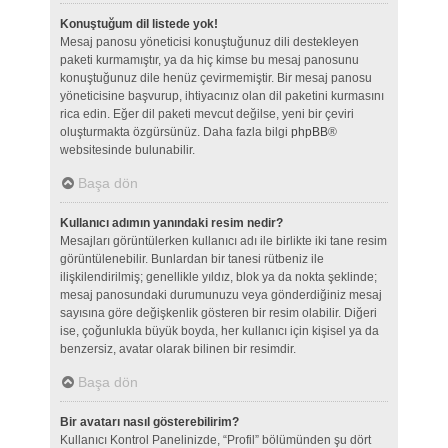
Konuştuğum dil listede yok!
Mesaj panosu yöneticisi konuştuğunuz dili destekleyen
paketi kurmamıştır, ya da hiç kimse bu mesaj panosunu
konuştuğunuz dile henüz çevirmemiştir. Bir mesaj panosu
yöneticisine başvurup, ihtiyacınız olan dil paketini kurmasını
rica edin. Eğer dil paketi mevcut değilse, yeni bir çeviri
oluşturmakta özgürsünüz. Daha fazla bilgi
phpBB
®
websitesinde bulunabilir.
Başa dön
Kullanıcı adımın yanındaki resim nedir?
Mesajları görüntülerken kullanıcı adı ile birlikte iki tane resim
görüntülenebilir. Bunlardan bir tanesi rütbeniz ile
ilişkilendirilmiş; genellikle yıldız, blok ya da nokta şeklinde;
mesaj panosundaki durumunuzu veya gönderdiğiniz mesaj
sayısına göre değişkenlik gösteren bir resim olabilir. Diğeri
ise, çoğunlukla büyük boyda, her kullanıcı için kişisel ya da
benzersiz, avatar olarak bilinen bir resimdir.
Başa dön
Bir avatarı nasıl gösterebilirim?
Kullanıcı Kontrol Panelinizde, “Profil” bölümünden şu dört