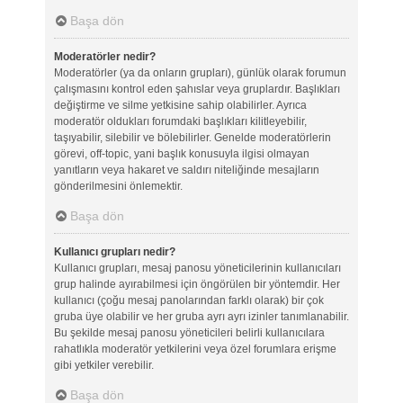
Başa dön
Moderatörler nedir?
Moderatörler (ya da onların grupları), günlük olarak forumun
çalışmasını kontrol eden şahıslar veya gruplardır. Başlıkları
değiştirme ve silme yetkisine sahip olabilirler. Ayrıca
moderatör oldukları forumdaki başlıkları kilitleyebilir,
taşıyabilir, silebilir ve bölebilirler. Genelde moderatörlerin
görevi, off-topic, yani başlık konusuyla ilgisi olmayan
yanıtların veya hakaret ve saldırı niteliğinde mesajların
gönderilmesini önlemektir.
Başa dön
Kullanıcı grupları nedir?
Kullanıcı grupları, mesaj panosu yöneticilerinin kullanıcıları
grup halinde ayırabilmesi için öngörülen bir yöntemdir. Her
kullanıcı (çoğu mesaj panolarından farklı olarak) bir çok
gruba üye olabilir ve her gruba ayrı ayrı izinler tanımlanabilir.
Bu şekilde mesaj panosu yöneticileri belirli kullanıcılara
rahatlıkla moderatör yetkilerini veya özel forumlara erişme
gibi yetkiler verebilir.
Başa dön