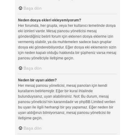
Başa dön
Neden dosya ekleri ekleyemiyorum?
Her forumda, her grupta, veya her kullanıcı temelinde dosya
eki izinleri vardır. Mesaj panosu yöneticisi mesaj
gönderdiğiniz belirli forum için eklenen dosya eklerine izin
vermemiş olabilir, ya da muhtemelen sadece bazı gruplar
dosya eki gönderebiliyordur. Eğer dosya eki eklemenin sizin
için neden kapalı olduğu hakkında bir şüpheniz varsa mesaj
panosu yöneticiyle iletişime geçin.
Başa dön
Neden bir uyarı aldım?
Her mesaj panosu yöneticisi, mesaj panoları için kendi
kurallarını belirlemiştir. Eğer bir kural ihlalinde
bulunduysanız, uyarı alabilirsiniz. Not: Bu durum, mesaj
panosu yöneticisi’nin kararındadır ve phpBB Limited verilen
bu uyarı ile ilgili herhangi bir şey yapamaz. Eğer neden bir
uyarı aldığınızı bilmiyorsanız, mesaj panosu yöneticisi ile
iletişime geçin.
Başa dön