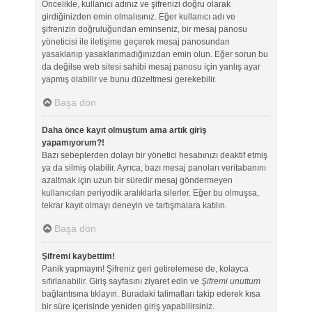
Öncelikle, kullanıcı adınız ve şifrenizi doğru olarak
girdiğinizden emin olmalısınız. Eğer kullanıcı adı ve
şifrenizin doğruluğundan eminseniz, bir mesaj panosu
yöneticisi ile iletişime geçerek mesaj panosundan
yasaklanıp yasaklanmadığınızdan emin olun. Eğer sorun bu
da değilse web sitesi sahibi mesaj panosu için yanlış ayar
yapmış olabilir ve bunu düzeltmesi gerekebilir.
Başa dön
Daha önce kayıt olmuştum ama artık giriş
yapamıyorum?!
Bazı sebeplerden dolayı bir yönetici hesabınızı deaktif etmiş
ya da silmiş olabilir. Ayrıca, bazı mesaj panoları veritabanını
azaltmak için uzun bir süredir mesaj göndermeyen
kullanıcıları periyodik aralıklarla silerler. Eğer bu olmuşsa,
tekrar kayıt olmayı deneyin ve tartışmalara katılın.
Başa dön
Şifremi kaybettim!
Panik yapmayın! Şifreniz geri getirelemese de, kolayca
sıfırlanabilir. Giriş sayfasını ziyaret edin ve
Şifremi unuttum
bağlantısına tıklayın. Buradaki talimatları takip ederek kısa
bir süre içerisinde yeniden giriş yapabilirsiniz.