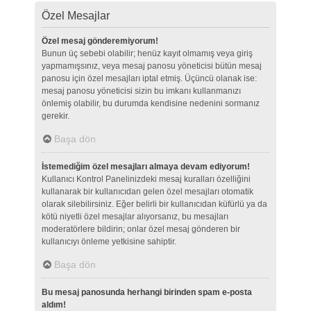
Özel Mesajlar
Özel mesaj gönderemiyorum!
Bunun üç sebebi olabilir; henüz kayıt olmamış veya giriş
yapmamışsınız, veya mesaj panosu yöneticisi bütün mesaj
panosu için özel mesajları iptal etmiş. Üçüncü olanak ise:
mesaj panosu yöneticisi sizin bu imkanı kullanmanızı
önlemiş olabilir, bu durumda kendisine nedenini sormanız
gerekir.
Başa dön
İstemediğim özel mesajları almaya devam ediyorum!
Kullanıcı Kontrol Panelinizdeki mesaj kuralları özelliğini
kullanarak bir kullanıcıdan gelen özel mesajları otomatik
olarak silebilirsiniz. Eğer belirli bir kullanıcıdan küfürlü ya da
kötü niyetli özel mesajlar alıyorsanız, bu mesajları
moderatörlere bildirin; onlar özel mesaj gönderen bir
kullanıcıyı önleme yetkisine sahiptir.
Başa dön
Bu mesaj panosunda herhangi birinden spam e-posta
aldım!