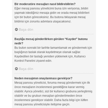
Bir moderatöre mesajları nasıl bildirebilirim?
Eğer mesaj panosu yöneticimi buna izin veriyorsa, bildiri
yapmak istediğiniz mesaja gidin ve orada mesaj bildirileri
için bir buton göreceksiniz. Bu butona tıklayarak mesaj
bildirisi için zorunlu adımlara ulaşacaksınız.
Başa dön
Başlığa mesaj gönderilirken görülen “Kaydet” butonu
nedir?
Bu buton sonraki bir tarihte tamamlamak ve göndermek için
başlığınızı taslak olarak kaydetmeye olanak sağlar.
Kaydedilen bir taslağı yeniden yüklemek için, Kullanıcı
Kontrol Panelini ziyaret edin.
Başa dön
Neden mesajımın onaylanması gerekiyor?
Mesaj panosu yöneticisi, foruma mesaj göndermek için ilk
önce mesajların incelenmesi gerektiğine karar vermiş
olabilir. Ayrıca yönetici, sizi bir kullanıcı grubuna yerleştirmiş
olabilir ve bu grubun mesajları gönderilmeden önce
incelenmesi gerekiyor olabilir. Daha fazla bilgi için lütfen
mesaj panosu yöneticisiyle iletişime geçin.