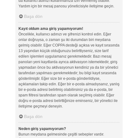
da kullanıcı adınızı kullanmanıza izin vermemiş olabilir.
Yardım için bir mesaj panosu yöneticisiyle iletişime geçin.
Başa dön
Kayıt oldum ama giriş yapamıyorum!
Öncelikle, kullanıcı adınızı ve şifrenizi kontrol edin. Eğer
onlar doğruysa, o zaman şu iki durumdan biri meydana
gelmiş olabilir. Eğer COPPA desteği açıksa ve kayıt sırasında
13 yaşından küçük olduğunuzu belirttiyseniz, size tarif
edilen işlemleri uygulamanız gerekmektedir. Bazı mesaj
panoları yeni kayıtlarda ayrıca aktivasyon istemektedir, giriş
yapmadan önce bu aktivasyonun kendiniz ya da bir yönetici
tarafından yapılması gerekmektedir; bu bilgi kayıt sırasında
gösterilmiştir. Eğer size bir e-posta gönderildiyse,
açıklamaları takip edin. Eğer bir e-posta almadıysanız, yanlış
bir e-posta adresi belirtmiş olabilirsiniz ya da e-posta, bir
spam filtresi tarafından spam olarak seçilmiş olabilir. Eğer
doğru e-posta adresi belirttiğinize eminseniz, bir yönetici ile
iletişime geçmeyi deneyin.
Başa dön
Neden giriş yapamıyorum?
Bunun meydana gelmesinde çeşitli sebepler vardır.