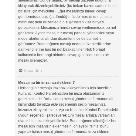
silebilirsiniz. Gönderdiğiniz bir mesajı düzenle butonuna
tıklayarak düzenleyebilirsiniz (bu imkan bazen sadece belirli
bir süre için mevcuttur). Eğer mesajınıza birileri cevap
göndermişse, başlığa döndüğünüzde mesajınızın altında
metni kaç defa düzenlediğinizi gösteren kısa bir yazı
göreceksiniz. Mesajınıza henüz cevap verilmemişse, bu not
görülmez. Ayrıca mesajınız mesaj panosu yöneticileri veya
moderatörler tarafından düzenlenince de bu metin
görünmez. Buna rağmen mesajı neden düzenlediklerine
dair kendilerine has bir not bırakabilirler. Not: Normal
kullanıcılar herhangi birinden cevap geldikten sonra bir
mesajı silemezler.
Başa dön
Mesajıma bir imza nasıl eklerim?
Herhangi bir mesaja imzanızı ekleyebilmek için öncelikle
Kullanıcı Kontrol Panelinizden bir imza oluşturmanız
gerekmektedir. Daha sonra mesaj gönderme formunun alt
kısmındaki
Bir imza ekle
seçeneğini seçip mesajınıza
imzanızı ekleyebilirsiniz. Ayrıca Kullanıcı Kontrol Panelindeki
uygun seçeneği işaretleyerek tüm mesajlarınıza varsayılan
olarak bir imza ekleyebilirsiniz. Buna rağmen dilediğiniz her
mesaj için imzanızın eklenmesini önleyebilirsiniz, bunu
yapmak içinse mesaj gönderme formunda imza ekleme