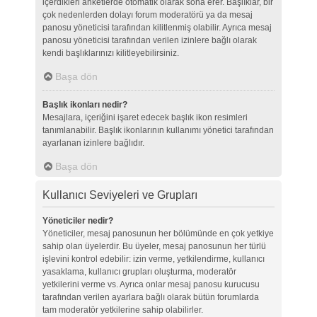
içerdikleri anketlerde otomatik olarak sona erer. Başlıklar, bir
çok nedenlerden dolayı forum moderatörü ya da mesaj
panosu yöneticisi tarafından kilitlenmiş olabilir. Ayrıca mesaj
panosu yöneticisi tarafından verilen izinlere bağlı olarak
kendi başlıklarınızı kilitleyebilirsiniz.
Başa dön
Başlık ikonları nedir?
Mesajlara, içeriğini işaret edecek başlık ikon resimleri
tanımlanabilir. Başlık ikonlarının kullanımı yönetici tarafından
ayarlanan izinlere bağlıdır.
Başa dön
Kullanıcı Seviyeleri ve Grupları
Yöneticiler nedir?
Yöneticiler, mesaj panosunun her bölümünde en çok yetkiye
sahip olan üyelerdir. Bu üyeler, mesaj panosunun her türlü
işlevini kontrol edebilir: izin verme, yetkilendirme, kullanıcı
yasaklama, kullanıcı grupları oluşturma, moderatör
yetkilerini verme vs. Ayrıca onlar mesaj panosu kurucusu
tarafından verilen ayarlara bağlı olarak bütün forumlarda
tam moderatör yetkilerine sahip olabilirler.