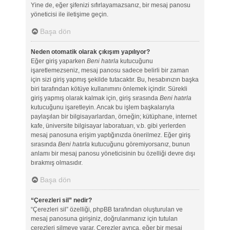
Yine de, eğer şifenizi sıfırlayamazsanız, bir mesaj panosu
yöneticisi ile iletişime geçin.
Başa dön
Neden otomatik olarak çıkışım yapılıyor?
Eğer giriş yaparken
Beni hatırla
kutucuğunu
işaretlemezseniz, mesaj panosu sadece belirli bir zaman
için sizi giriş yapmış şekilde tutacaktır. Bu, hesabınızın başka
biri tarafından kötüye kullanımını önlemek içindir. Sürekli
giriş yapmış olarak kalmak için, giriş sırasında
Beni hatırla
kutucuğunu işaretleyin. Ancak bu işlem başkalarıyla
paylaşılan bir bilgisayarlardan, örneğin; kütüphane, internet
kafe, üniversite bilgisayar laboratuarı, v.b. gibi yerlerden
mesaj panosuna erişim yaptığınızda önerilmez. Eğer giriş
sırasında
Beni hatırla
kutucuğunu göremiyorsanız, bunun
anlamı bir mesaj panosu yöneticisinin bu özelliği devre dışı
bırakmış olmasıdır.
Başa dön
“Çerezleri sil” nedir?
“Çerezleri sil” özelliği, phpBB tarafından oluşturulan ve
mesaj panosuna girişiniz, doğrulanmanız için tutulan
çerezleri silmeye yarar. Çerezler ayrıca, eğer bir mesaj