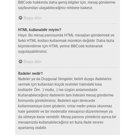
BBCode hakkında daha geniş bilgiler için, mesaj gönderme
sayfasından ulaşabileceğiniz rehbere bakınız.
Başa dön
HTML kullanabilir miyim?
Hayır. Bu mesaj panosunda HTML mesajları göndermek ve
farklı HTML kodları kullanmak mümkün değildir. Daha fazla
biçimlendirme için HTML yerine BBCode kullanarak
uygulayabilirsiniz.
Başa dön
İfadeler nedir?
İfadeler ya da Duygusal Simgeler, belirli duygu ifadelerini
vermek için kullanılan küçük resimler halindeki kısa
kodlardır. Örn. :) mutlu, :( ise üzgün anlamındadır.
Kullanabileceğiniz ifadelerin tam listesini mesaj gönderme
formunda görebilirsiniz. İfadeleri aşırı derecede
kullanmamaya özen gösterin, onlar metin yoksa okunmaz
hale gelebilir ve bir moderatör mesajınızı düzenlemeye ya
da silmeye karar verebilir. Mesaj panosu yöneticisi ayrıca bir
mesajınızda kullanabileceğiniz en fazla ifade sınırını
ayarlamış olabilir.