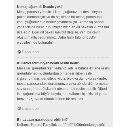
Konuştuğum dil listede yok!
Mesaj panosu yöneticisi konuştuğunuz dili destekleyen
paketi kurmamıştır, ya da hiç kimse bu mesaj panosunu
konuştuğunuz dile henüz çevirmemiştir. Bir mesaj panosu
yöneticisine başvurup, ihtiyacınız olan dil paketini kurmasını
rica edin. Eğer dil paketi mevcut değilse, yeni bir çeviri
oluşturmakta özgürsünüz. Daha fazla bilgi
phpBB
®
websitesinde bulunabilir.
Başa dön
Kullanıcı adımın yanındaki resim nedir?
Mesajları görüntülerken kullanıcı adı ile birlikte iki tane resim
görüntülenebilir. Bunlardan bir tanesi rütbeniz ile
ilişkilendirilmiş; genellikle yıldız, blok ya da nokta şeklinde;
mesaj panosundaki durumunuzu veya gönderdiğiniz mesaj
sayısına göre değişkenlik gösteren bir resim olabilir. Diğeri
ise, çoğunlukla büyük boyda, her kullanıcı için kişisel ya da
benzersiz, avatar olarak bilinen bir resimdir.
Başa dön
Bir avatarı nasıl gösterebilirim?
Kullanıcı Kontrol Panelinizde, “Profil” bölümünden şu dört