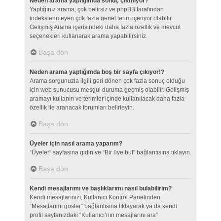
Neden arama yaptığımda sonuç çıkmıyor?
Yaptığınız arama, çok belirsiz ve phpBB tarafından
indekslenmeyen çok fazla genel terim içeriyor olabilir.
Gelişmiş Arama içerisindeki daha fazla özellik ve mevcut
seçenekleri kullanarak arama yapabilirsiniz.
Başa dön
Neden arama yaptığımda boş bir sayfa çıkıyor!?
Arama sorgunuzla ilgili geri dönen çok fazla sonuç olduğu
için web sunucusu meşgul duruma geçmiş olabilir. Gelişmiş
aramayı kullanın ve terimler içinde kullanılacak daha fazla
özellik ile aranacak forumları belirleyin.
Başa dön
Üyeler için nasıl arama yaparım?
“Üyeler” sayfasına gidin ve “Bir üye bul” bağlantısına tıklayın.
Başa dön
Kendi mesajlarımı ve başlıklarımı nasıl bulabilirim?
Kendi mesajlarınızı, Kullanıcı Kontrol Panelinden
“Mesajlarımı göster” bağlantısına tıklayarak ya da kendi
profil sayfanızdaki “Kullanıcı’nın mesajlarını ara”