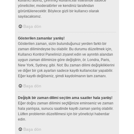
kullanıcı adınız, çevrimiçi kullanıcılar listesinde sadece
yöneticiler, moderatörler ve kendiniz tarafından
görüntülenecektir. Böylece gizli bir kullanıcı olarak
sayılacaksınız.
Başa dön
Gösterilen zamanlar yanlış!
Gösterilen zaman, sizin bulunduğunuz yerden farklı bir
zaman dilimindeyse bu olabilir. Bu durumu düzeltmek için,
Kullanıcı Kontrol Panelinizi ziyaret edin ve ayrıntılı alandan
uygun zaman diliminize göre değiştirin, ör. Londra, Paris,
New York, Sydney, gibi. Not: Bu zaman dilimi değişikliklerini
ve diğer bir çok ayarları sadece kayıtlı kullanıcılar yapabilir.
Eğer kayıtlı değilseniz, şimdi kaydolmanın tam zamanı.
Başa dön
Değişik bir zaman dilimi seçtim ama saatler hala yanlış!
Eğer doğru zaman dilimini seçtiğinize eminseniz ve zaman
hala yanlışsa, sunucu saatinde kayıtlı zaman yanlış olabilir.
Lütfen problemin düzeltilmesi için bir yöneticiyi haberdar
edin.
Başa dön