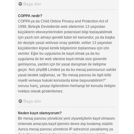
Başa dön
COPPA nedir?
COPPA ya da Child Online Privacy and Protection Act of
1998, Birleşik Devletlerde web sitelerinin 13 yaşından
küçüklerin ebeveynlerinden potansiyel bilgi toplayabilmek
için yazılı izin almayı gerekli tutan bir kanundur, ya da başka
bir deyişle yasal veli/vasi onay şeklidir, veliler 13 yaşından
küçüklerden kişisel kimlik bilgilerinin toplanması için izin
verirler. Eğer bu uygulama ile kayıt olmak ya da bu
uygulama ile bir web sitesine kayıt olmak size güvenilir
gelmiyorsa, yardım için bir yasal danışman ile iletişime
geçin. Not: phpBB Limited ya da bu mesaj panosunun sahibi
yasal destek sağlamaz, ve “Bu mesaj panosu ile ilgili kötü
niyetli ve/veya hukuki konularda kime başvurabilirim?”
sorusu hariç, yasayı ilgilendiren herhangi bir konuda iletişim
noktası olarak gösterilemez.
Başa dön
Neden kayıt olamıyorum?
Bir mesaj panosu yöneticisi yeni ziyaretçilerin kayıt olmasını
önlemek amacıyla kayıt işlemini devre dışı bırakmış olabilir.
Ayrıca mesaj panosu yöneticisi IP adresinizi yasaklamış ya