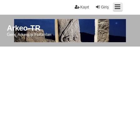
Kayıt
Giriş
Arkeo-TR
Genç Arkeoloji Forumları