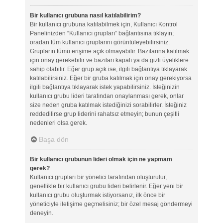
Bir kullanıcı grubuna nasıl katılabilirim?
Bir kullanıcı grubuna katılabilmek için, Kullanıcı Kontrol
Panelinizden “Kullanıcı grupları” bağlantısına tıklayın;
oradan tüm kullanıcı gruplarını görüntüleyebilirsiniz.
Grupların tümü erişime açık olmayabilir. Bazılarına katılmak
için onay gerekebilir ve bazıları kapalı ya da gizli üyeliklere
sahip olabilir. Eğer grup açık ise, ilgili bağlantıya tıklayarak
katılabilirsiniz. Eğer bir gruba katılmak için onay gerekiyorsa
ilgili bağlantıya tıklayarak istek yapabilirsiniz. İsteğinizin
kullanıcı grubu lideri tarafından onaylanması gerek, onlar
size neden gruba katılmak istediğinizi sorabilirler. İsteğiniz
reddedilirse grup liderini rahatsız etmeyin; bunun çeşitli
nedenleri olsa gerek.
Başa dön
Bir kullanıcı grubunun lideri olmak için ne yapmam
gerek?
Kullanıcı grupları bir yönetici tarafından oluşturulur,
genellikle bir kullanıcı grubu lideri belirlenir. Eğer yeni bir
kullanıcı grubu oluşturmak istiyorsanız, ilk önce bir
yöneticiyle iletişime geçmelisiniz; bir özel mesaj göndermeyi
deneyin.