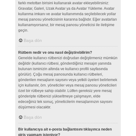
farklı metottan birisini kullanarak avatar ekleyebilirsiniz:
Gravatar, Galeri, Uzak Avatar ya da Avatar Yükleme. Avatar
kullanma imkanı ve avatar kullanımında seçilebilecek yollar
mesaj panosu yöneticisinin kararına bağlıdır. Eğer avatarları
kullanamıyorsanız, bir mesaj panosu yöneticisi ile iletişime
geçin.
Başa dön
Rütbem nedir ve onu nasıl değiştirebilirim?
Genelde kullanıcı rütbenizi doğrudan değiştirmeniz mümkün
değildir (kullanıcı rütbesi, gönderdiğiniz mesajın yanında
bulunan isminizin altında ve kullanıcı profili sayfasında
görülür). Çoğu mesaj panosunda kullanıcı rütbeleri,
gönderilen mesajların sayısını veya yetkili üyeleri belirlemek
için kullanılır, örn. yöneticiler veya mesaj panosu yöneticileri
özel bir rütbeye sahip olabilir. Lütfen gereksiz yere mesaj
gönderipte rütbenizi yükseltmeye çalışmayın, elde
edeceğiniz tek sonuç, yöneticilerin mesajlarınızın sayısını
düşürmesi olacaktır.
Başa dön
Bir kullanıcıya ait e-posta bağlantısını tıklayınca neden
giriş yapmam isteniyor?