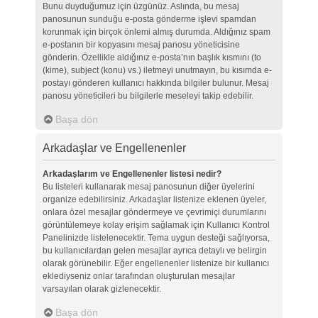
Bunu duyduğumuz için üzgünüz. Aslında, bu mesaj
panosunun sunduğu e-posta gönderme işlevi spamdan
korunmak için birçok önlemi almış durumda. Aldığınız spam
e-postanın bir kopyasını mesaj panosu yöneticisine
gönderin. Özellikle aldığınız e-posta’nın başlık kısmını (to
(kime), subject (konu) vs.) iletmeyi unutmayın, bu kısımda e-
postayı gönderen kullanıcı hakkında bilgiler bulunur. Mesaj
panosu yöneticileri bu bilgilerle meseleyi takip edebilir.
Başa dön
Arkadaşlar ve Engellenenler
Arkadaşlarım ve Engellenenler listesi nedir?
Bu listeleri kullanarak mesaj panosunun diğer üyelerini
organize edebilirsiniz. Arkadaşlar listenize eklenen üyeler,
onlara özel mesajlar göndermeye ve çevrimiçi durumlarını
görüntülemeye kolay erişim sağlamak için Kullanıcı Kontrol
Panelinizde listelenecektir. Tema uygun desteği sağlıyorsa,
bu kullanıcılardan gelen mesajlar ayrıca detaylı ve belirgin
olarak görünebilir. Eğer engellenenler listenize bir kullanıcı
eklediyseniz onlar tarafından oluşturulan mesajlar
varsayılan olarak gizlenecektir.
Başa dön