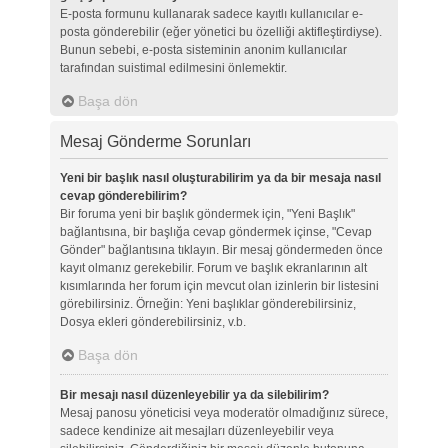
E-posta formunu kullanarak sadece kayıtlı kullanıcılar e-
posta gönderebilir (eğer yönetici bu özelliği aktifleştirdiyse).
Bunun sebebi, e-posta sisteminin anonim kullanıcılar
tarafından suistimal edilmesini önlemektir.
Başa dön
Mesaj Gönderme Sorunları
Yeni bir başlık nasıl oluşturabilirim ya da bir mesaja nasıl
cevap gönderebilirim?
Bir foruma yeni bir başlık göndermek için, "Yeni Başlık"
bağlantısına, bir başlığa cevap göndermek içinse, "Cevap
Gönder" bağlantısına tıklayın. Bir mesaj göndermeden önce
kayıt olmanız gerekebilir. Forum ve başlık ekranlarının alt
kısımlarında her forum için mevcut olan izinlerin bir listesini
görebilirsiniz. Örneğin: Yeni başlıklar gönderebilirsiniz,
Dosya ekleri gönderebilirsiniz, v.b.
Başa dön
Bir mesajı nasıl düzenleyebilir ya da silebilirim?
Mesaj panosu yöneticisi veya moderatör olmadığınız sürece,
sadece kendinize ait mesajları düzenleyebilir veya