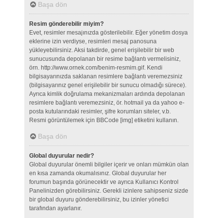
Başa dön
Resim gönderebilir miyim?
Evet, resimler mesajınızda gösterilebilir. Eğer yönetim dosya
eklerine izin verdiyse, resimleri mesaj panosuna
yükleyebilirsiniz. Aksi takdirde, genel erişilebilir bir web
sunucusunda depolanan bir resime bağlantı vermelisiniz,
örn. http://www.ornek.com/benim-resmim.gif. Kendi
bilgisayarınızda saklanan resimlere bağlantı veremezsiniz
(bilgisayarınız genel erişilebilir bir sunucu olmadığı sürece).
Ayrıca kimlik doğrulama mekanizmaları ardında depolanan
resimlere bağlantı veremezsiniz, ör. hotmail ya da yahoo e-
posta kutularındaki resimler, şifre korumları siteler, v.b.
Resmi görüntülemek için BBCode [img] etiketini kullanın.
Başa dön
Global duyurular nedir?
Global duyurular önemli bilgiler içerir ve onları mümkün olan
en kısa zamanda okumalısınız. Global duyurular her
forumun başında görünecektir ve ayrıca Kullanıcı Kontrol
Panelinizden görebilirsiniz. Gerekli izinlere sahipseniz sizde
bir global duyuru gönderebilirsiniz, bu izinler yönetici
tarafından ayarlanır.