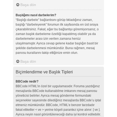
Başa dön
Başlığımı nasıl darbelerim?
“Başlığı darbele” bağlantısını görüp tıkladığınız zaman,
başlığı “darbeleyerek” forumun ilk sayfasında en üst sıraya
çıkarabilirsiniz. Fakat, eğer bu bağlantıyı göremiyorsanız, o
zaman başlık darbeleme özelliği kapatılmış olabilir ya da
darbelemeler arası izin verilen zamana henüz
ulaşılmamıştır. Ayrıca cevap gelene kadar başlığın basit bir
şekilde darbelenmesi mümkündür. Buna rağmen, mesaj
panosu kurallarını takip ettiğinize emin olun.
Başa dön
Biçimlendirme ve Başlık Tipleri
BBCode nedir?
BBCode HTML’in özel bir uygulamasıdır. Foruma yazdığınız
mesajlarda BBCode kullanabilme imkanını mesaj panosu
yöneticisi belirler. Ayrıca mesaj gönderme formundaki
seçenekler sayesinde dilediğiniz mesajlarda BBCode’u iptal
etmeniz mümkündür. BBCode, HTML’e benzer tarzdadır
fakat etiketler < ve > yerine köşeli parantez içine alınır: [ ve ].
Ayrıca neyin nasıl görüntüleneceği daha iyi kontrol edilebilir.