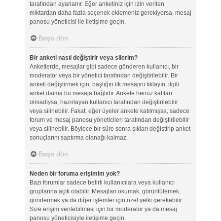
tarafından ayarlanır. Eğer anketiniz için izin verilen
miktardan daha fazla seçenek eklemeniz gerekiyorsa, mesaj
panosu yöneticisi ile iletişime geçin.
Başa dön
Bir anketi nasıl değiştirir veya silerim?
Anketlerde, mesajlar gibi sadece gönderen kullanıcı, bir
moderatör veya bir yönetici tarafından değiştirilebilir. Bir
anketi değiştirmek için, başlığın ilk mesajını tıklayın; ilgili
anket daima bu mesaja bağlıdır. Ankete henüz katılan
olmadıysa, hazırlayan kullanıcı tarafından değiştirilebilir
veya silinebilir. Fakat, eğer üyeler ankete katılmışsa, sadece
forum ve mesaj panosu yöneticileri tarafından değiştirilebilir
veya silinebilir. Böylece bir süre sonra şıkları değiştirip anket
sonuçlarını saptırma olanağı kalmaz.
Başa dön
Neden bir foruma erişimim yok?
Bazı forumlar sadece belirli kullanıcılara veya kullanıcı
gruplarına açık olabilir. Mesajları okumak, görüntülemek,
göndermek ya da diğer işlemler için özel yetki gerekebilir.
Size erişim verilebilmesi için bir moderatör ya da mesaj
panosu yöneticisiyle iletişime geçin.