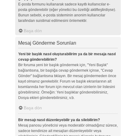
E-posta formunu kullanarak sadece kayıtlı kullanıcılar e-
posta gönderebilir (eğer yönetici bu özelliği aktifleştirdiyse).
Bunun sebebi, e-posta sisteminin anonim kullanıcılar
tarafından suistimal edilmesini önlemektir.
Başa dön
Mesaj Gönderme Sorunları
Yeni bir başlık nasıl oluşturabilirim ya da bir mesaja nasıl
cevap gönderebilirim?
Bir foruma yeni bir başlık göndermek için, "Yeni Başlık"
bağlantısına, bir başlığa cevap göndermek içinse, "Cevap
Gönder" bağlantısına tıklayın. Bir mesaj göndermeden önce
kayıt olmanız gerekebilir. Forum ve başlık ekranlarının alt
kısımlarında her forum için mevcut olan izinlerin bir listesini
görebilirsiniz. Örneğin: Yeni başlıklar gönderebilirsiniz,
Dosya ekleri gönderebilirsiniz, v.b.
Başa dön
Bir mesajı nasıl düzenleyebilir ya da silebilirim?
Mesaj panosu yöneticisi veya moderatör olmadığınız sürece,
sadece kendinize ait mesajları düzenleyebilir veya