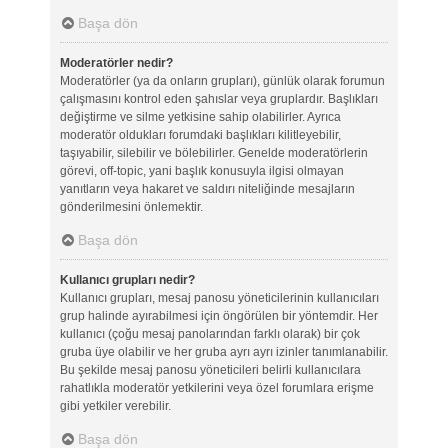
Başa dön
Moderatörler nedir?
Moderatörler (ya da onların grupları), günlük olarak forumun
çalışmasını kontrol eden şahıslar veya gruplardır. Başlıkları
değiştirme ve silme yetkisine sahip olabilirler. Ayrıca
moderatör oldukları forumdaki başlıkları kilitleyebilir,
taşıyabilir, silebilir ve bölebilirler. Genelde moderatörlerin
görevi, off-topic, yani başlık konusuyla ilgisi olmayan
yanıtların veya hakaret ve saldırı niteliğinde mesajların
gönderilmesini önlemektir.
Başa dön
Kullanıcı grupları nedir?
Kullanıcı grupları, mesaj panosu yöneticilerinin kullanıcıları
grup halinde ayırabilmesi için öngörülen bir yöntemdir. Her
kullanıcı (çoğu mesaj panolarından farklı olarak) bir çok
gruba üye olabilir ve her gruba ayrı ayrı izinler tanımlanabilir.
Bu şekilde mesaj panosu yöneticileri belirli kullanıcılara
rahatlıkla moderatör yetkilerini veya özel forumlara erişme
gibi yetkiler verebilir.
Başa dön