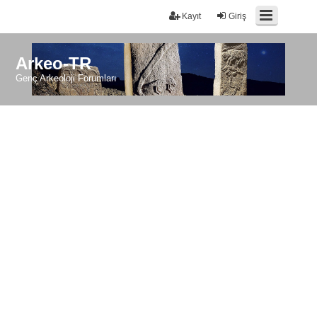
Kayıt
Giriş
Arkeo-TR
Genç Arkeoloji Forumları