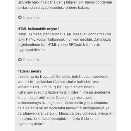
BBCode hakkında daha geniş bilgiler için, mesaj gönderme
sayfasından ulaşabileceğiniz rehbere bakınız.
Başa dön
HTML kullanabilir miyim?
Hayır. Bu mesaj panosunda HTML mesajları göndermek ve
farklı HTML kodları kullanmak mümkün değildir. Daha fazla
biçimlendirme için HTML yerine BBCode kullanarak
uygulayabilirsiniz.
Başa dön
İfadeler nedir?
İfadeler ya da Duygusal Simgeler, belirli duygu ifadelerini
vermek için kullanılan küçük resimler halindeki kısa
kodlardır. Örn. :) mutlu, :( ise üzgün anlamındadır.
Kullanabileceğiniz ifadelerin tam listesini mesaj gönderme
formunda görebilirsiniz. İfadeleri aşırı derecede
kullanmamaya özen gösterin, onlar metin yoksa okunmaz
hale gelebilir ve bir moderatör mesajınızı düzenlemeye ya
da silmeye karar verebilir. Mesaj panosu yöneticisi ayrıca bir
mesajınızda kullanabileceğiniz en fazla ifade sınırını
ayarlamış olabilir.