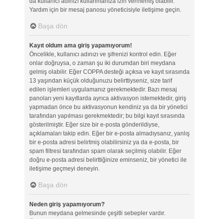
da kullanıcı adınızı kullanmanıza izin vermemiş olabilir.
Yardım için bir mesaj panosu yöneticisiyle iletişime geçin.
Başa dön
Kayıt oldum ama giriş yapamıyorum!
Öncelikle, kullanıcı adınızı ve şifrenizi kontrol edin. Eğer
onlar doğruysa, o zaman şu iki durumdan biri meydana
gelmiş olabilir. Eğer COPPA desteği açıksa ve kayıt sırasında
13 yaşından küçük olduğunuzu belirttiyseniz, size tarif
edilen işlemleri uygulamanız gerekmektedir. Bazı mesaj
panoları yeni kayıtlarda ayrıca aktivasyon istemektedir, giriş
yapmadan önce bu aktivasyonun kendiniz ya da bir yönetici
tarafından yapılması gerekmektedir; bu bilgi kayıt sırasında
gösterilmiştir. Eğer size bir e-posta gönderildiyse,
açıklamaları takip edin. Eğer bir e-posta almadıysanız, yanlış
bir e-posta adresi belirtmiş olabilirsiniz ya da e-posta, bir
spam filtresi tarafından spam olarak seçilmiş olabilir. Eğer
doğru e-posta adresi belirttiğinize eminseniz, bir yönetici ile
iletişime geçmeyi deneyin.
Başa dön
Neden giriş yapamıyorum?
Bunun meydana gelmesinde çeşitli sebepler vardır.