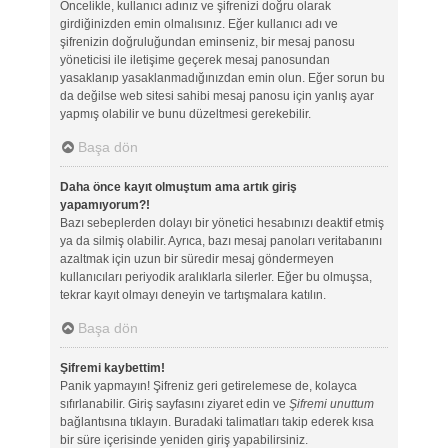
Öncelikle, kullanıcı adınız ve şifrenizi doğru olarak
girdiğinizden emin olmalısınız. Eğer kullanıcı adı ve
şifrenizin doğruluğundan eminseniz, bir mesaj panosu
yöneticisi ile iletişime geçerek mesaj panosundan
yasaklanıp yasaklanmadığınızdan emin olun. Eğer sorun bu
da değilse web sitesi sahibi mesaj panosu için yanlış ayar
yapmış olabilir ve bunu düzeltmesi gerekebilir.
Başa dön
Daha önce kayıt olmuştum ama artık giriş
yapamıyorum?!
Bazı sebeplerden dolayı bir yönetici hesabınızı deaktif etmiş
ya da silmiş olabilir. Ayrıca, bazı mesaj panoları veritabanını
azaltmak için uzun bir süredir mesaj göndermeyen
kullanıcıları periyodik aralıklarla silerler. Eğer bu olmuşsa,
tekrar kayıt olmayı deneyin ve tartışmalara katılın.
Başa dön
Şifremi kaybettim!
Panik yapmayın! Şifreniz geri getirelemese de, kolayca
sıfırlanabilir. Giriş sayfasını ziyaret edin ve
Şifremi unuttum
bağlantısına tıklayın. Buradaki talimatları takip ederek kısa
bir süre içerisinde yeniden giriş yapabilirsiniz.