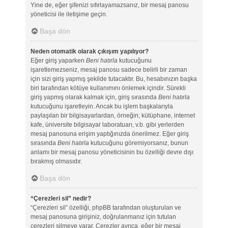
Yine de, eğer şifenizi sıfırlayamazsanız, bir mesaj panosu
yöneticisi ile iletişime geçin.
Başa dön
Neden otomatik olarak çıkışım yapılıyor?
Eğer giriş yaparken
Beni hatırla
kutucuğunu
işaretlemezseniz, mesaj panosu sadece belirli bir zaman
için sizi giriş yapmış şekilde tutacaktır. Bu, hesabınızın başka
biri tarafından kötüye kullanımını önlemek içindir. Sürekli
giriş yapmış olarak kalmak için, giriş sırasında
Beni hatırla
kutucuğunu işaretleyin. Ancak bu işlem başkalarıyla
paylaşılan bir bilgisayarlardan, örneğin; kütüphane, internet
kafe, üniversite bilgisayar laboratuarı, v.b. gibi yerlerden
mesaj panosuna erişim yaptığınızda önerilmez. Eğer giriş
sırasında
Beni hatırla
kutucuğunu göremiyorsanız, bunun
anlamı bir mesaj panosu yöneticisinin bu özelliği devre dışı
bırakmış olmasıdır.
Başa dön
“Çerezleri sil” nedir?
“Çerezleri sil” özelliği, phpBB tarafından oluşturulan ve
mesaj panosuna girişiniz, doğrulanmanız için tutulan
çerezleri silmeye yarar. Çerezler ayrıca, eğer bir mesaj