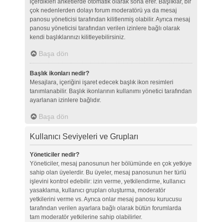
içerdikleri anketlerde otomatik olarak sona erer. Başlıklar, bir
çok nedenlerden dolayı forum moderatörü ya da mesaj
panosu yöneticisi tarafından kilitlenmiş olabilir. Ayrıca mesaj
panosu yöneticisi tarafından verilen izinlere bağlı olarak
kendi başlıklarınızı kilitleyebilirsiniz.
Başa dön
Başlık ikonları nedir?
Mesajlara, içeriğini işaret edecek başlık ikon resimleri
tanımlanabilir. Başlık ikonlarının kullanımı yönetici tarafından
ayarlanan izinlere bağlıdır.
Başa dön
Kullanıcı Seviyeleri ve Grupları
Yöneticiler nedir?
Yöneticiler, mesaj panosunun her bölümünde en çok yetkiye
sahip olan üyelerdir. Bu üyeler, mesaj panosunun her türlü
işlevini kontrol edebilir: izin verme, yetkilendirme, kullanıcı
yasaklama, kullanıcı grupları oluşturma, moderatör
yetkilerini verme vs. Ayrıca onlar mesaj panosu kurucusu
tarafından verilen ayarlara bağlı olarak bütün forumlarda
tam moderatör yetkilerine sahip olabilirler.