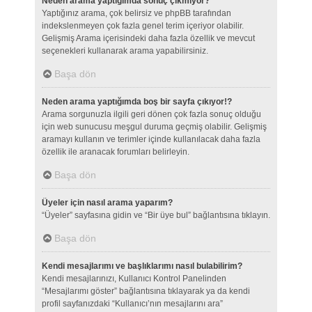
Neden arama yaptığımda sonuç çıkmıyor?
Yaptığınız arama, çok belirsiz ve phpBB tarafından
indekslenmeyen çok fazla genel terim içeriyor olabilir.
Gelişmiş Arama içerisindeki daha fazla özellik ve mevcut
seçenekleri kullanarak arama yapabilirsiniz.
Başa dön
Neden arama yaptığımda boş bir sayfa çıkıyor!?
Arama sorgunuzla ilgili geri dönen çok fazla sonuç olduğu
için web sunucusu meşgul duruma geçmiş olabilir. Gelişmiş
aramayı kullanın ve terimler içinde kullanılacak daha fazla
özellik ile aranacak forumları belirleyin.
Başa dön
Üyeler için nasıl arama yaparım?
“Üyeler” sayfasına gidin ve “Bir üye bul” bağlantısına tıklayın.
Başa dön
Kendi mesajlarımı ve başlıklarımı nasıl bulabilirim?
Kendi mesajlarınızı, Kullanıcı Kontrol Panelinden
“Mesajlarımı göster” bağlantısına tıklayarak ya da kendi
profil sayfanızdaki “Kullanıcı’nın mesajlarını ara”