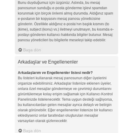
Bunu duyduğumuz için üzgünüz. Aslında, bu mesaj
panosunun sunduğu e-posta gönderme işlevi spamdan
korunmak için birçok önlemi almış durumda. Aldığınız spam
e-postanın bir kopyasını mesaj panosu yöneticisine
gönderin. Özellikle aldığınız e-posta’nın başlık kısmını (to
(kime), subject (konu) vs.) iletmeyi unutmayın, bu kısımda e-
postayı gönderen kullanıcı hakkında bilgiler bulunur. Mesaj
panosu yöneticileri bu bilgilerle meseleyi takip edebilir.
Başa dön
Arkadaşlar ve Engellenenler
Arkadaşlarım ve Engellenenler listesi nedir?
Bu listeleri kullanarak mesaj panosunun diğer üyelerini
organize edebilirsiniz. Arkadaşlar listenize eklenen üyeler,
onlara özel mesajlar göndermeye ve çevrimiçi durumlarını
görüntülemeye kolay erişim sağlamak için Kullanıcı Kontrol
Panelinizde listelenecektir. Tema uygun desteği sağlıyorsa,
bu kullanıcılardan gelen mesajlar ayrıca detaylı ve belirgin
olarak görünebilir. Eğer engellenenler listenize bir kullanıcı
eklediyseniz onlar tarafından oluşturulan mesajlar
varsayılan olarak gizlenecektir.
Başa dön