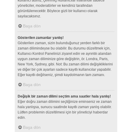
kullanıcı adınız, çevrimiçi kullanıcılar listesinde sadece
yöneticiler, moderatörler ve kendiniz tarafından
görüntülenecektir. Böylece gizli bir kullanıcı olarak
sayılacaksınız.
Başa dön
Gösterilen zamanlar yanlış!
Gösterilen zaman, sizin bulunduğunuz yerden farklı bir
zaman dilimindeyse bu olabilir. Bu durumu düzeltmek için,
Kullanıcı Kontrol Panelinizi ziyaret edin ve ayrıntılı alandan
uygun zaman diliminize göre değiştirin, ör. Londra, Paris,
New York, Sydney, gibi. Not: Bu zaman dilimi değişikliklerini
ve diğer bir çok ayarları sadece kayıtlı kullanıcılar yapabilir.
Eğer kayıtlı değilseniz, şimdi kaydolmanın tam zamanı.
Başa dön
Değişik bir zaman dilimi seçtim ama saatler hala yanlış!
Eğer doğru zaman dilimini seçtiğinize eminseniz ve zaman
hala yanlışsa, sunucu saatinde kayıtlı zaman yanlış olabilir.
Lütfen problemin düzeltilmesi için bir yöneticiyi haberdar
edin.
Başa dön