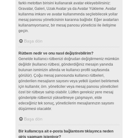
farklı metottan birisini kullanarak avatar ekleyebilirsiniz:
Gravatar, Galeri, Uzak Avatar ya da Avatar Yükleme. Avatar
kullanma imkanı ve avatar kullanımında seçilebilecek yollar
mesaj panosu yöneticisinin kararına bağlıdır. Eğer avatarları
kullanamıyorsanız, bir mesaj panosu yöneticisi ile iletişime
geçin.
Başa dön
Rütbem nedir ve onu nasıl değiştirebilirim?
Genelde kullanıcı rütbenizi doğrudan değiştirmeniz mümkün
değildir (kullanıcı rütbesi, gönderdiğiniz mesajın yanında
bulunan isminizin altında ve kullanıcı profili sayfasında
görülür). Çoğu mesaj panosunda kullanıcı rütbeleri,
gönderilen mesajların sayısını veya yetkili üyeleri belirlemek
için kullanılır, örn. yöneticiler veya mesaj panosu yöneticileri
özel bir rütbeye sahip olabilir. Lütfen gereksiz yere mesaj
gönderipte rütbenizi yükseltmeye çalışmayın, elde
edeceğiniz tek sonuç, yöneticilerin mesajlarınızın sayısını
düşürmesi olacaktır.
Başa dön
Bir kullanıcıya ait e-posta bağlantısını tıklayınca neden
giriş yapmam isteniyor?