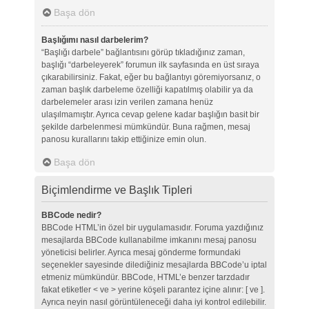
Başa dön
Başlığımı nasıl darbelerim?
“Başlığı darbele” bağlantısını görüp tıkladığınız zaman,
başlığı “darbeleyerek” forumun ilk sayfasında en üst sıraya
çıkarabilirsiniz. Fakat, eğer bu bağlantıyı göremiyorsanız, o
zaman başlık darbeleme özelliği kapatılmış olabilir ya da
darbelemeler arası izin verilen zamana henüz
ulaşılmamıştır. Ayrıca cevap gelene kadar başlığın basit bir
şekilde darbelenmesi mümkündür. Buna rağmen, mesaj
panosu kurallarını takip ettiğinize emin olun.
Başa dön
Biçimlendirme ve Başlık Tipleri
BBCode nedir?
BBCode HTML’in özel bir uygulamasıdır. Foruma yazdığınız
mesajlarda BBCode kullanabilme imkanını mesaj panosu
yöneticisi belirler. Ayrıca mesaj gönderme formundaki
seçenekler sayesinde dilediğiniz mesajlarda BBCode’u iptal
etmeniz mümkündür. BBCode, HTML’e benzer tarzdadır
fakat etiketler < ve > yerine köşeli parantez içine alınır: [ ve ].
Ayrıca neyin nasıl görüntüleneceği daha iyi kontrol edilebilir.