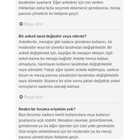
tarafından ayarlanır. Eğer anketiniz için izin verilen
miktardan daha fazla seçenek eklemeniz gerekiyorsa, mesaj
panosu yöneticisi ile iletişime geçin.
Başa dön
Bir anketi nasıl değiştirir veya silerim?
Anketlerde, mesajlar gibi sadece gönderen kullanıcı, bir
moderatör veya bir yönetici tarafından değiştirilebilir. Bir
anketi değiştirmek için, başlığın ilk mesajını tıklayın; ilgili
anket daima bu mesaja bağlıdır. Ankete henüz katılan
olmadıysa, hazırlayan kullanıcı tarafından değiştirilebilir
veya silinebilir. Fakat, eğer üyeler ankete katılmışsa, sadece
forum ve mesaj panosu yöneticileri tarafından değiştirilebilir
veya silinebilir. Böylece bir süre sonra şıkları değiştirip anket
sonuçlarını saptırma olanağı kalmaz.
Başa dön
Neden bir foruma erişimim yok?
Bazı forumlar sadece belirli kullanıcılara veya kullanıcı
gruplarına açık olabilir. Mesajları okumak, görüntülemek,
göndermek ya da diğer işlemler için özel yetki gerekebilir.
Size erişim verilebilmesi için bir moderatör ya da mesaj
panosu yöneticisiyle iletişime geçin.