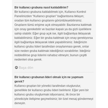
Bir kullanıcı grubuna nasıl katılabilirim?
Bir kullanıcı grubuna katılabilmek için, Kullanıcı Kontrol
Panelinizden “Kullanıcı grupları” bağlantısına tıklayın;
oradan tüm kullanıcı gruplarını görüntüleyebilirsiniz.
Grupların tümü erişime açık olmayabilir. Bazılarına katılmak
için onay gerekebilir ve bazıları kapalı ya da gizli üyeliklere
sahip olabilir. Eğer grup açık ise, ilgili bağlantıya tıklayarak
katılabilirsiniz. Eğer bir gruba katılmak için onay gerekiyorsa
ilgili bağlantıya tıklayarak istek yapabilirsiniz. İsteğinizin
kullanıcı grubu lideri tarafından onaylanması gerek, onlar
size neden gruba katılmak istediğinizi sorabilirler. İsteğiniz
reddedilirse grup liderini rahatsız etmeyin; bunun çeşitli
nedenleri olsa gerek.
Başa dön
Bir kullanıcı grubunun lideri olmak için ne yapmam
gerek?
Kullanıcı grupları bir yönetici tarafından oluşturulur,
genellikle bir kullanıcı grubu lideri belirlenir. Eğer yeni bir
kullanıcı grubu oluşturmak istiyorsanız, ilk önce bir
yöneticiyle iletişime geçmelisiniz; bir özel mesaj göndermeyi
deneyin.