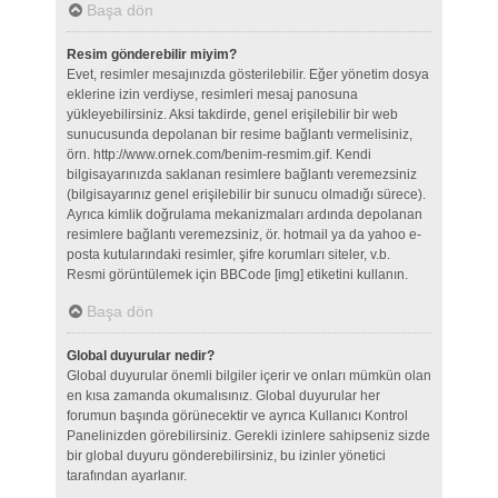
Başa dön
Resim gönderebilir miyim?
Evet, resimler mesajınızda gösterilebilir. Eğer yönetim dosya
eklerine izin verdiyse, resimleri mesaj panosuna
yükleyebilirsiniz. Aksi takdirde, genel erişilebilir bir web
sunucusunda depolanan bir resime bağlantı vermelisiniz,
örn. http://www.ornek.com/benim-resmim.gif. Kendi
bilgisayarınızda saklanan resimlere bağlantı veremezsiniz
(bilgisayarınız genel erişilebilir bir sunucu olmadığı sürece).
Ayrıca kimlik doğrulama mekanizmaları ardında depolanan
resimlere bağlantı veremezsiniz, ör. hotmail ya da yahoo e-
posta kutularındaki resimler, şifre korumları siteler, v.b.
Resmi görüntülemek için BBCode [img] etiketini kullanın.
Başa dön
Global duyurular nedir?
Global duyurular önemli bilgiler içerir ve onları mümkün olan
en kısa zamanda okumalısınız. Global duyurular her
forumun başında görünecektir ve ayrıca Kullanıcı Kontrol
Panelinizden görebilirsiniz. Gerekli izinlere sahipseniz sizde
bir global duyuru gönderebilirsiniz, bu izinler yönetici
tarafından ayarlanır.