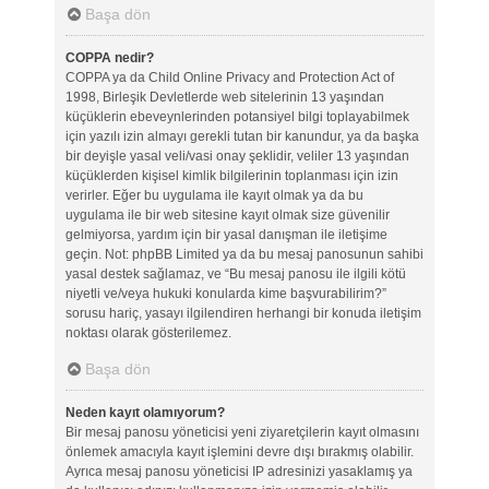
Başa dön
COPPA nedir?
COPPA ya da Child Online Privacy and Protection Act of
1998, Birleşik Devletlerde web sitelerinin 13 yaşından
küçüklerin ebeveynlerinden potansiyel bilgi toplayabilmek
için yazılı izin almayı gerekli tutan bir kanundur, ya da başka
bir deyişle yasal veli/vasi onay şeklidir, veliler 13 yaşından
küçüklerden kişisel kimlik bilgilerinin toplanması için izin
verirler. Eğer bu uygulama ile kayıt olmak ya da bu
uygulama ile bir web sitesine kayıt olmak size güvenilir
gelmiyorsa, yardım için bir yasal danışman ile iletişime
geçin. Not: phpBB Limited ya da bu mesaj panosunun sahibi
yasal destek sağlamaz, ve “Bu mesaj panosu ile ilgili kötü
niyetli ve/veya hukuki konularda kime başvurabilirim?”
sorusu hariç, yasayı ilgilendiren herhangi bir konuda iletişim
noktası olarak gösterilemez.
Başa dön
Neden kayıt olamıyorum?
Bir mesaj panosu yöneticisi yeni ziyaretçilerin kayıt olmasını
önlemek amacıyla kayıt işlemini devre dışı bırakmış olabilir.
Ayrıca mesaj panosu yöneticisi IP adresinizi yasaklamış ya