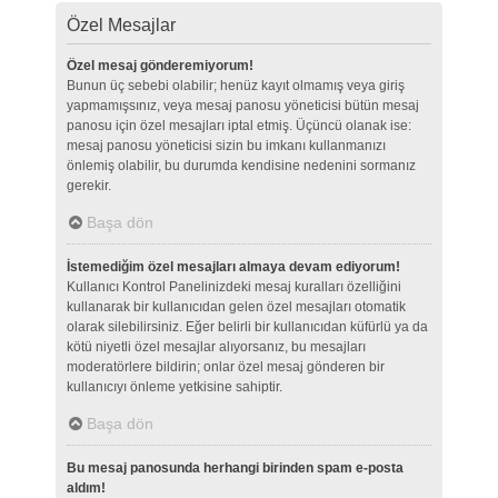
Özel Mesajlar
Özel mesaj gönderemiyorum!
Bunun üç sebebi olabilir; henüz kayıt olmamış veya giriş
yapmamışsınız, veya mesaj panosu yöneticisi bütün mesaj
panosu için özel mesajları iptal etmiş. Üçüncü olanak ise:
mesaj panosu yöneticisi sizin bu imkanı kullanmanızı
önlemiş olabilir, bu durumda kendisine nedenini sormanız
gerekir.
Başa dön
İstemediğim özel mesajları almaya devam ediyorum!
Kullanıcı Kontrol Panelinizdeki mesaj kuralları özelliğini
kullanarak bir kullanıcıdan gelen özel mesajları otomatik
olarak silebilirsiniz. Eğer belirli bir kullanıcıdan küfürlü ya da
kötü niyetli özel mesajlar alıyorsanız, bu mesajları
moderatörlere bildirin; onlar özel mesaj gönderen bir
kullanıcıyı önleme yetkisine sahiptir.
Başa dön
Bu mesaj panosunda herhangi birinden spam e-posta
aldım!