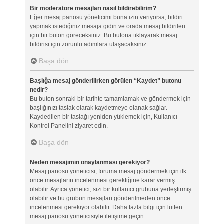
Bir moderatöre mesajları nasıl bildirebilirim?
Eğer mesaj panosu yöneticimi buna izin veriyorsa, bildiri
yapmak istediğiniz mesaja gidin ve orada mesaj bildirileri
için bir buton göreceksiniz. Bu butona tıklayarak mesaj
bildirisi için zorunlu adımlara ulaşacaksınız.
Başa dön
Başlığa mesaj gönderilirken görülen “Kaydet” butonu
nedir?
Bu buton sonraki bir tarihte tamamlamak ve göndermek için
başlığınızı taslak olarak kaydetmeye olanak sağlar.
Kaydedilen bir taslağı yeniden yüklemek için, Kullanıcı
Kontrol Panelini ziyaret edin.
Başa dön
Neden mesajımın onaylanması gerekiyor?
Mesaj panosu yöneticisi, foruma mesaj göndermek için ilk
önce mesajların incelenmesi gerektiğine karar vermiş
olabilir. Ayrıca yönetici, sizi bir kullanıcı grubuna yerleştirmiş
olabilir ve bu grubun mesajları gönderilmeden önce
incelenmesi gerekiyor olabilir. Daha fazla bilgi için lütfen
mesaj panosu yöneticisiyle iletişime geçin.