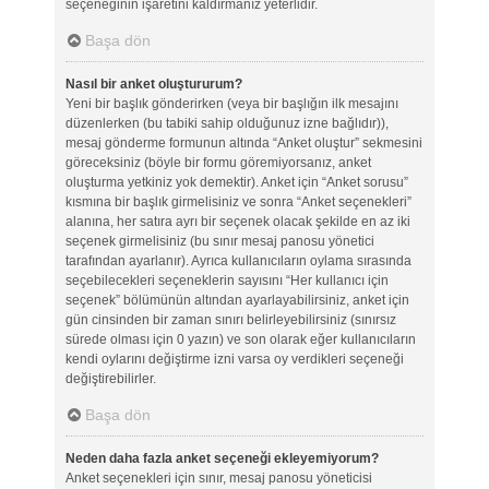
seçeneğinin işaretini kaldırmanız yeterlidir.
Başa dön
Nasıl bir anket oluştururum?
Yeni bir başlık gönderirken (veya bir başlığın ilk mesajını
düzenlerken (bu tabiki sahip olduğunuz izne bağlıdır)),
mesaj gönderme formunun altında “Anket oluştur” sekmesini
göreceksiniz (böyle bir formu göremiyorsanız, anket
oluşturma yetkiniz yok demektir). Anket için “Anket sorusu”
kısmına bir başlık girmelisiniz ve sonra “Anket seçenekleri”
alanına, her satıra ayrı bir seçenek olacak şekilde en az iki
seçenek girmelisiniz (bu sınır mesaj panosu yönetici
tarafından ayarlanır). Ayrıca kullanıcıların oylama sırasında
seçebilecekleri seçeneklerin sayısını “Her kullanıcı için
seçenek” bölümünün altından ayarlayabilirsiniz, anket için
gün cinsinden bir zaman sınırı belirleyebilirsiniz (sınırsız
sürede olması için 0 yazın) ve son olarak eğer kullanıcıların
kendi oylarını değiştirme izni varsa oy verdikleri seçeneği
değiştirebilirler.
Başa dön
Neden daha fazla anket seçeneği ekleyemiyorum?
Anket seçenekleri için sınır, mesaj panosu yöneticisi