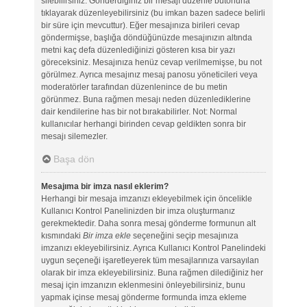
silebilirsiniz. Gönderdiğiniz bir mesajı düzenle butonuna
tıklayarak düzenleyebilirsiniz (bu imkan bazen sadece belirli
bir süre için mevcuttur). Eğer mesajınıza birileri cevap
göndermişse, başlığa döndüğünüzde mesajınızın altında
metni kaç defa düzenlediğinizi gösteren kısa bir yazı
göreceksiniz. Mesajınıza henüz cevap verilmemişse, bu not
görülmez. Ayrıca mesajınız mesaj panosu yöneticileri veya
moderatörler tarafından düzenlenince de bu metin
görünmez. Buna rağmen mesajı neden düzenlediklerine
dair kendilerine has bir not bırakabilirler. Not: Normal
kullanıcılar herhangi birinden cevap geldikten sonra bir
mesajı silemezler.
Başa dön
Mesajıma bir imza nasıl eklerim?
Herhangi bir mesaja imzanızı ekleyebilmek için öncelikle
Kullanıcı Kontrol Panelinizden bir imza oluşturmanız
gerekmektedir. Daha sonra mesaj gönderme formunun alt
kısmındaki
Bir imza ekle
seçeneğini seçip mesajınıza
imzanızı ekleyebilirsiniz. Ayrıca Kullanıcı Kontrol Panelindeki
uygun seçeneği işaretleyerek tüm mesajlarınıza varsayılan
olarak bir imza ekleyebilirsiniz. Buna rağmen dilediğiniz her
mesaj için imzanızın eklenmesini önleyebilirsiniz, bunu
yapmak içinse mesaj gönderme formunda imza ekleme