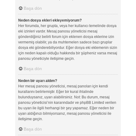
Başa dön
Neden dosya ekleri ekleyemiyorum?
Her forumda, her grupta, veya her kullanıcı temelinde dosya
eki izinleri vardır. Mesaj panosu yöneticisi mesaj
gönderdiğiniz belirli forum için eklenen dosya eklerine izin
vermemiş olabilir, ya da muhtemelen sadece bazı gruplar
dosya eki gönderebiliyordur. Eğer dosya eki eklemenin sizin
için neden kapalı olduğu hakkında bir şüpheniz varsa mesaj
panosu yöneticiyle iletişime geçin.
Başa dön
Neden bir uyarı aldım?
Her mesaj panosu yöneticisi, mesaj panoları için kendi
kurallarını belirlemiştir. Eğer bir kural ihlalinde
bulunduysanız, uyarı alabilirsiniz. Not: Bu durum, mesaj
panosu yöneticisi’nin kararındadır ve phpBB Limited verilen
bu uyarı ile ilgili herhangi bir şey yapamaz. Eğer neden bir
uyarı aldığınızı bilmiyorsanız, mesaj panosu yöneticisi ile
iletişime geçin.
Başa dön