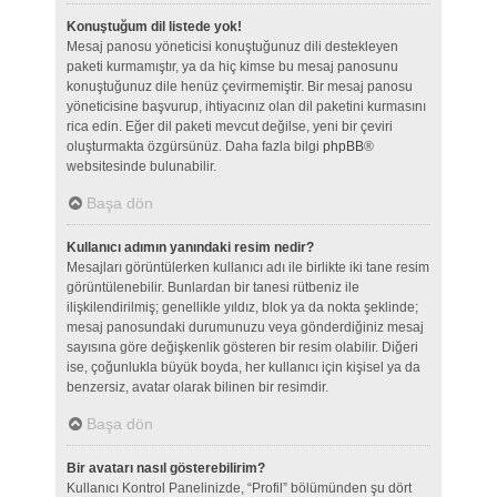
Konuştuğum dil listede yok!
Mesaj panosu yöneticisi konuştuğunuz dili destekleyen
paketi kurmamıştır, ya da hiç kimse bu mesaj panosunu
konuştuğunuz dile henüz çevirmemiştir. Bir mesaj panosu
yöneticisine başvurup, ihtiyacınız olan dil paketini kurmasını
rica edin. Eğer dil paketi mevcut değilse, yeni bir çeviri
oluşturmakta özgürsünüz. Daha fazla bilgi
phpBB
®
websitesinde bulunabilir.
Başa dön
Kullanıcı adımın yanındaki resim nedir?
Mesajları görüntülerken kullanıcı adı ile birlikte iki tane resim
görüntülenebilir. Bunlardan bir tanesi rütbeniz ile
ilişkilendirilmiş; genellikle yıldız, blok ya da nokta şeklinde;
mesaj panosundaki durumunuzu veya gönderdiğiniz mesaj
sayısına göre değişkenlik gösteren bir resim olabilir. Diğeri
ise, çoğunlukla büyük boyda, her kullanıcı için kişisel ya da
benzersiz, avatar olarak bilinen bir resimdir.
Başa dön
Bir avatarı nasıl gösterebilirim?
Kullanıcı Kontrol Panelinizde, “Profil” bölümünden şu dört