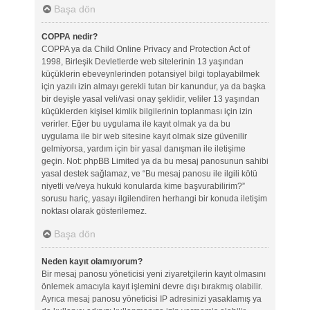
Başa dön
COPPA nedir?
COPPA ya da Child Online Privacy and Protection Act of
1998, Birleşik Devletlerde web sitelerinin 13 yaşından
küçüklerin ebeveynlerinden potansiyel bilgi toplayabilmek
için yazılı izin almayı gerekli tutan bir kanundur, ya da başka
bir deyişle yasal veli/vasi onay şeklidir, veliler 13 yaşından
küçüklerden kişisel kimlik bilgilerinin toplanması için izin
verirler. Eğer bu uygulama ile kayıt olmak ya da bu
uygulama ile bir web sitesine kayıt olmak size güvenilir
gelmiyorsa, yardım için bir yasal danışman ile iletişime
geçin. Not: phpBB Limited ya da bu mesaj panosunun sahibi
yasal destek sağlamaz, ve “Bu mesaj panosu ile ilgili kötü
niyetli ve/veya hukuki konularda kime başvurabilirim?”
sorusu hariç, yasayı ilgilendiren herhangi bir konuda iletişim
noktası olarak gösterilemez.
Başa dön
Neden kayıt olamıyorum?
Bir mesaj panosu yöneticisi yeni ziyaretçilerin kayıt olmasını
önlemek amacıyla kayıt işlemini devre dışı bırakmış olabilir.
Ayrıca mesaj panosu yöneticisi IP adresinizi yasaklamış ya