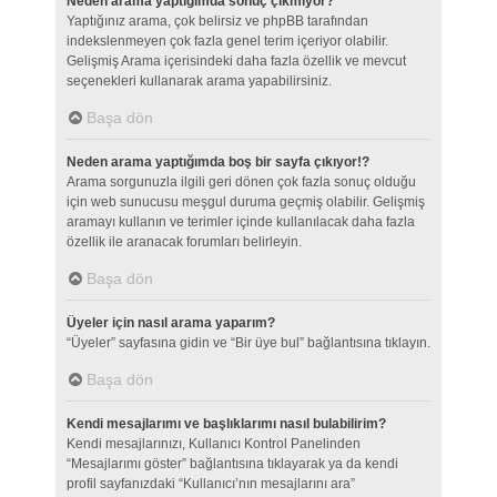
Neden arama yaptığımda sonuç çıkmıyor?
Yaptığınız arama, çok belirsiz ve phpBB tarafından
indekslenmeyen çok fazla genel terim içeriyor olabilir.
Gelişmiş Arama içerisindeki daha fazla özellik ve mevcut
seçenekleri kullanarak arama yapabilirsiniz.
Başa dön
Neden arama yaptığımda boş bir sayfa çıkıyor!?
Arama sorgunuzla ilgili geri dönen çok fazla sonuç olduğu
için web sunucusu meşgul duruma geçmiş olabilir. Gelişmiş
aramayı kullanın ve terimler içinde kullanılacak daha fazla
özellik ile aranacak forumları belirleyin.
Başa dön
Üyeler için nasıl arama yaparım?
“Üyeler” sayfasına gidin ve “Bir üye bul” bağlantısına tıklayın.
Başa dön
Kendi mesajlarımı ve başlıklarımı nasıl bulabilirim?
Kendi mesajlarınızı, Kullanıcı Kontrol Panelinden
“Mesajlarımı göster” bağlantısına tıklayarak ya da kendi
profil sayfanızdaki “Kullanıcı’nın mesajlarını ara”