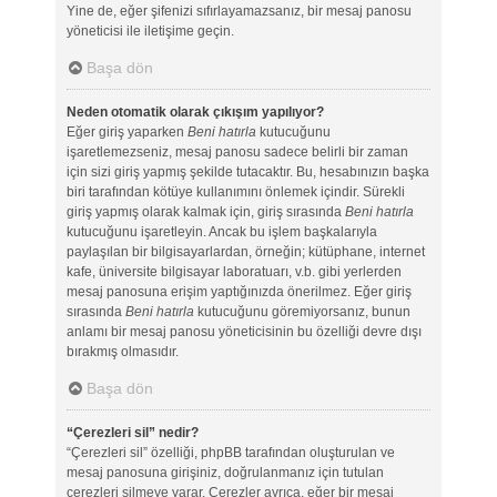
Yine de, eğer şifenizi sıfırlayamazsanız, bir mesaj panosu
yöneticisi ile iletişime geçin.
Başa dön
Neden otomatik olarak çıkışım yapılıyor?
Eğer giriş yaparken
Beni hatırla
kutucuğunu
işaretlemezseniz, mesaj panosu sadece belirli bir zaman
için sizi giriş yapmış şekilde tutacaktır. Bu, hesabınızın başka
biri tarafından kötüye kullanımını önlemek içindir. Sürekli
giriş yapmış olarak kalmak için, giriş sırasında
Beni hatırla
kutucuğunu işaretleyin. Ancak bu işlem başkalarıyla
paylaşılan bir bilgisayarlardan, örneğin; kütüphane, internet
kafe, üniversite bilgisayar laboratuarı, v.b. gibi yerlerden
mesaj panosuna erişim yaptığınızda önerilmez. Eğer giriş
sırasında
Beni hatırla
kutucuğunu göremiyorsanız, bunun
anlamı bir mesaj panosu yöneticisinin bu özelliği devre dışı
bırakmış olmasıdır.
Başa dön
“Çerezleri sil” nedir?
“Çerezleri sil” özelliği, phpBB tarafından oluşturulan ve
mesaj panosuna girişiniz, doğrulanmanız için tutulan
çerezleri silmeye yarar. Çerezler ayrıca, eğer bir mesaj