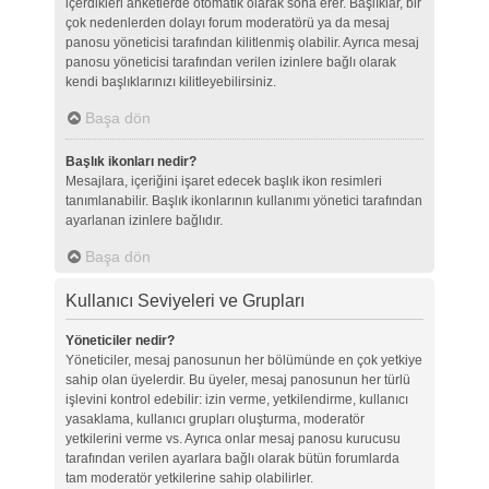
içerdikleri anketlerde otomatik olarak sona erer. Başlıklar, bir
çok nedenlerden dolayı forum moderatörü ya da mesaj
panosu yöneticisi tarafından kilitlenmiş olabilir. Ayrıca mesaj
panosu yöneticisi tarafından verilen izinlere bağlı olarak
kendi başlıklarınızı kilitleyebilirsiniz.
Başa dön
Başlık ikonları nedir?
Mesajlara, içeriğini işaret edecek başlık ikon resimleri
tanımlanabilir. Başlık ikonlarının kullanımı yönetici tarafından
ayarlanan izinlere bağlıdır.
Başa dön
Kullanıcı Seviyeleri ve Grupları
Yöneticiler nedir?
Yöneticiler, mesaj panosunun her bölümünde en çok yetkiye
sahip olan üyelerdir. Bu üyeler, mesaj panosunun her türlü
işlevini kontrol edebilir: izin verme, yetkilendirme, kullanıcı
yasaklama, kullanıcı grupları oluşturma, moderatör
yetkilerini verme vs. Ayrıca onlar mesaj panosu kurucusu
tarafından verilen ayarlara bağlı olarak bütün forumlarda
tam moderatör yetkilerine sahip olabilirler.