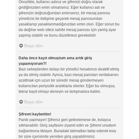
Öncelikle, kullanıcı adınız ve şifrenizi doğru olarak
girdiğinizden emin olmalısınız. Eğer kullanıcı adı ve
şifrenizin doğruluğundan eminseniz, bir mesaj panosu
yöneticisi ile iletişime geçerek mesaj panosundan
yasaklanıp yasaklanmadığınızdan emin olun. Eğer sorun bu
da değilse web sitesi sahibi mesaj panosu için yanlış ayar
yapmış olabilir ve bunu düzeltmesi gerekebilir.
Başa dön
Daha önce kayıt olmuştum ama artık giriş
yapamıyorum?!
Bazı sebeplerden dolayı bir yönetici hesabınızı deaktif etmiş
ya da silmiş olabilir. Ayrıca, bazı mesaj panoları veritabanını
azaltmak için uzun bir süredir mesaj göndermeyen
kullanıcıları periyodik aralıklarla silerler. Eğer bu olmuşsa,
tekrar kayıt olmayı deneyin ve tartışmalara katılın.
Başa dön
Şifremi kaybettim!
Panik yapmayın! Şifreniz geri getirelemese de, kolayca
sıfırlanabilir. Giriş sayfasını ziyaret edin ve
Şifremi unuttum
bağlantısına tıklayın. Buradaki talimatları takip ederek kısa
bir süre içerisinde yeniden giriş yapabilirsiniz.