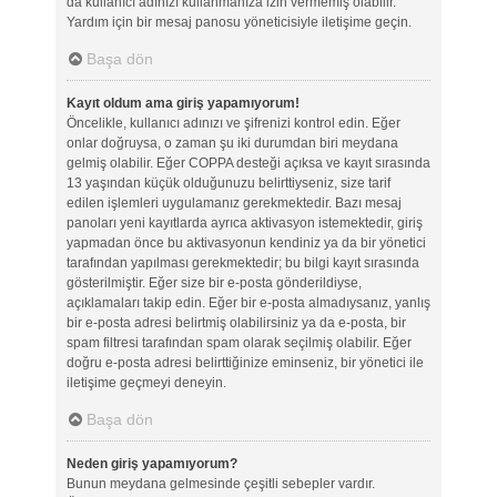
da kullanıcı adınızı kullanmanıza izin vermemiş olabilir.
Yardım için bir mesaj panosu yöneticisiyle iletişime geçin.
Başa dön
Kayıt oldum ama giriş yapamıyorum!
Öncelikle, kullanıcı adınızı ve şifrenizi kontrol edin. Eğer
onlar doğruysa, o zaman şu iki durumdan biri meydana
gelmiş olabilir. Eğer COPPA desteği açıksa ve kayıt sırasında
13 yaşından küçük olduğunuzu belirttiyseniz, size tarif
edilen işlemleri uygulamanız gerekmektedir. Bazı mesaj
panoları yeni kayıtlarda ayrıca aktivasyon istemektedir, giriş
yapmadan önce bu aktivasyonun kendiniz ya da bir yönetici
tarafından yapılması gerekmektedir; bu bilgi kayıt sırasında
gösterilmiştir. Eğer size bir e-posta gönderildiyse,
açıklamaları takip edin. Eğer bir e-posta almadıysanız, yanlış
bir e-posta adresi belirtmiş olabilirsiniz ya da e-posta, bir
spam filtresi tarafından spam olarak seçilmiş olabilir. Eğer
doğru e-posta adresi belirttiğinize eminseniz, bir yönetici ile
iletişime geçmeyi deneyin.
Başa dön
Neden giriş yapamıyorum?
Bunun meydana gelmesinde çeşitli sebepler vardır.