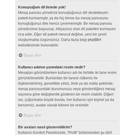
Konuştuğum dil listede yok!
Mesaj panosu yöneticisi konuştuğunuz dili destekleyen
paketi kurmamıştır, ya da hiç kimse bu mesaj panosunu
konuştuğunuz dile henüz çevirmemiştir. Bir mesaj panosu
yöneticisine başvurup, ihtiyacınız olan dil paketini kurmasını
rica edin. Eğer dil paketi mevcut değilse, yeni bir çeviri
oluşturmakta özgürsünüz. Daha fazla bilgi
phpBB
®
websitesinde bulunabilir.
Başa dön
Kullanıcı adımın yanındaki resim nedir?
Mesajları görüntülerken kullanıcı adı ile birlikte iki tane resim
görüntülenebilir. Bunlardan bir tanesi rütbeniz ile
ilişkilendirilmiş; genellikle yıldız, blok ya da nokta şeklinde;
mesaj panosundaki durumunuzu veya gönderdiğiniz mesaj
sayısına göre değişkenlik gösteren bir resim olabilir. Diğeri
ise, çoğunlukla büyük boyda, her kullanıcı için kişisel ya da
benzersiz, avatar olarak bilinen bir resimdir.
Başa dön
Bir avatarı nasıl gösterebilirim?
Kullanıcı Kontrol Panelinizde, “Profil” bölümünden şu dört