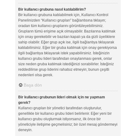
Bir kullanıcı grubuna nasıl katılabilirim?
Bir kullanıcı grubuna katılabilmek için, Kullanıcı Kontrol
Panelinizden “Kullanıcı grupları” bağlantısına tıklayın;
oradan tüm kullanıcı gruplarını görüntüleyebilirsiniz.
Grupların tümü erişime açık olmayabilir. Bazılarına katılmak
için onay gerekebilir ve bazıları kapalı ya da gizli üyeliklere
sahip olabilir. Eğer grup açık ise, ilgili bağlantıya tıklayarak
katılabilirsiniz. Eğer bir gruba katılmak için onay gerekiyorsa
ilgili bağlantıya tıklayarak istek yapabilirsiniz. İsteğinizin
kullanıcı grubu lideri tarafından onaylanması gerek, onlar
size neden gruba katılmak istediğinizi sorabilirler. İsteğiniz
reddedilirse grup liderini rahatsız etmeyin; bunun çeşitli
nedenleri olsa gerek.
Başa dön
Bir kullanıcı grubunun lideri olmak için ne yapmam
gerek?
Kullanıcı grupları bir yönetici tarafından oluşturulur,
genellikle bir kullanıcı grubu lideri belirlenir. Eğer yeni bir
kullanıcı grubu oluşturmak istiyorsanız, ilk önce bir
yöneticiyle iletişime geçmelisiniz; bir özel mesaj göndermeyi
deneyin.