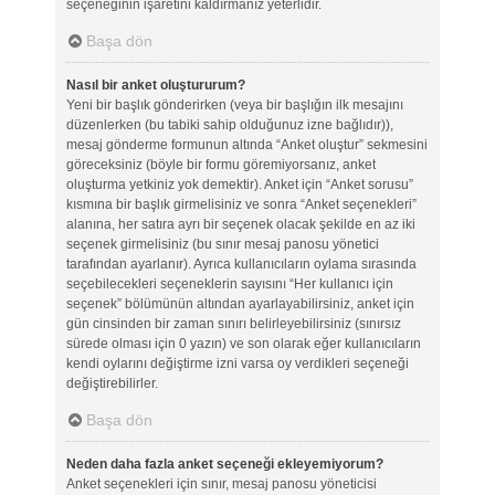
seçeneğinin işaretini kaldırmanız yeterlidir.
Başa dön
Nasıl bir anket oluştururum?
Yeni bir başlık gönderirken (veya bir başlığın ilk mesajını
düzenlerken (bu tabiki sahip olduğunuz izne bağlıdır)),
mesaj gönderme formunun altında “Anket oluştur” sekmesini
göreceksiniz (böyle bir formu göremiyorsanız, anket
oluşturma yetkiniz yok demektir). Anket için “Anket sorusu”
kısmına bir başlık girmelisiniz ve sonra “Anket seçenekleri”
alanına, her satıra ayrı bir seçenek olacak şekilde en az iki
seçenek girmelisiniz (bu sınır mesaj panosu yönetici
tarafından ayarlanır). Ayrıca kullanıcıların oylama sırasında
seçebilecekleri seçeneklerin sayısını “Her kullanıcı için
seçenek” bölümünün altından ayarlayabilirsiniz, anket için
gün cinsinden bir zaman sınırı belirleyebilirsiniz (sınırsız
sürede olması için 0 yazın) ve son olarak eğer kullanıcıların
kendi oylarını değiştirme izni varsa oy verdikleri seçeneği
değiştirebilirler.
Başa dön
Neden daha fazla anket seçeneği ekleyemiyorum?
Anket seçenekleri için sınır, mesaj panosu yöneticisi