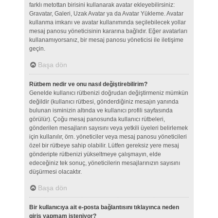
farklı metottan birisini kullanarak avatar ekleyebilirsiniz:
Gravatar, Galeri, Uzak Avatar ya da Avatar Yükleme. Avatar
kullanma imkanı ve avatar kullanımında seçilebilecek yollar
mesaj panosu yöneticisinin kararına bağlıdır. Eğer avatarları
kullanamıyorsanız, bir mesaj panosu yöneticisi ile iletişime
geçin.
Başa dön
Rütbem nedir ve onu nasıl değiştirebilirim?
Genelde kullanıcı rütbenizi doğrudan değiştirmeniz mümkün
değildir (kullanıcı rütbesi, gönderdiğiniz mesajın yanında
bulunan isminizin altında ve kullanıcı profili sayfasında
görülür). Çoğu mesaj panosunda kullanıcı rütbeleri,
gönderilen mesajların sayısını veya yetkili üyeleri belirlemek
için kullanılır, örn. yöneticiler veya mesaj panosu yöneticileri
özel bir rütbeye sahip olabilir. Lütfen gereksiz yere mesaj
gönderipte rütbenizi yükseltmeye çalışmayın, elde
edeceğiniz tek sonuç, yöneticilerin mesajlarınızın sayısını
düşürmesi olacaktır.
Başa dön
Bir kullanıcıya ait e-posta bağlantısını tıklayınca neden
giriş yapmam isteniyor?