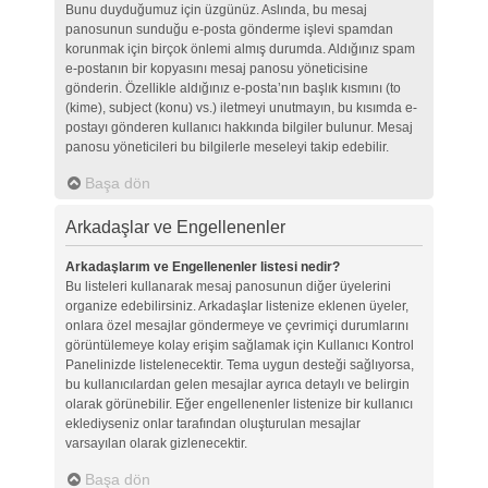
Bunu duyduğumuz için üzgünüz. Aslında, bu mesaj
panosunun sunduğu e-posta gönderme işlevi spamdan
korunmak için birçok önlemi almış durumda. Aldığınız spam
e-postanın bir kopyasını mesaj panosu yöneticisine
gönderin. Özellikle aldığınız e-posta’nın başlık kısmını (to
(kime), subject (konu) vs.) iletmeyi unutmayın, bu kısımda e-
postayı gönderen kullanıcı hakkında bilgiler bulunur. Mesaj
panosu yöneticileri bu bilgilerle meseleyi takip edebilir.
Başa dön
Arkadaşlar ve Engellenenler
Arkadaşlarım ve Engellenenler listesi nedir?
Bu listeleri kullanarak mesaj panosunun diğer üyelerini
organize edebilirsiniz. Arkadaşlar listenize eklenen üyeler,
onlara özel mesajlar göndermeye ve çevrimiçi durumlarını
görüntülemeye kolay erişim sağlamak için Kullanıcı Kontrol
Panelinizde listelenecektir. Tema uygun desteği sağlıyorsa,
bu kullanıcılardan gelen mesajlar ayrıca detaylı ve belirgin
olarak görünebilir. Eğer engellenenler listenize bir kullanıcı
eklediyseniz onlar tarafından oluşturulan mesajlar
varsayılan olarak gizlenecektir.
Başa dön