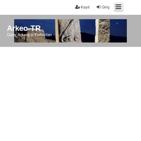
Kayıt
Giriş
Arkeo-TR
Genç Arkeoloji Forumları