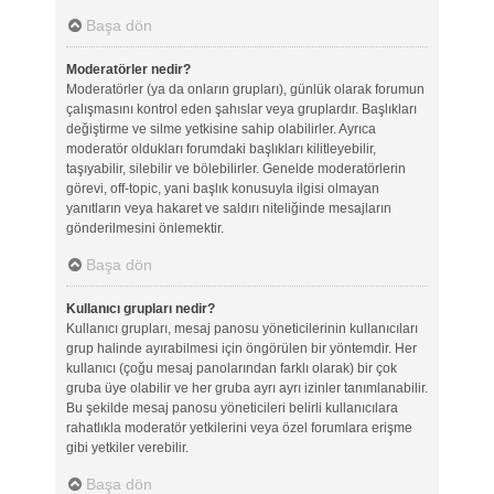
Başa dön
Moderatörler nedir?
Moderatörler (ya da onların grupları), günlük olarak forumun
çalışmasını kontrol eden şahıslar veya gruplardır. Başlıkları
değiştirme ve silme yetkisine sahip olabilirler. Ayrıca
moderatör oldukları forumdaki başlıkları kilitleyebilir,
taşıyabilir, silebilir ve bölebilirler. Genelde moderatörlerin
görevi, off-topic, yani başlık konusuyla ilgisi olmayan
yanıtların veya hakaret ve saldırı niteliğinde mesajların
gönderilmesini önlemektir.
Başa dön
Kullanıcı grupları nedir?
Kullanıcı grupları, mesaj panosu yöneticilerinin kullanıcıları
grup halinde ayırabilmesi için öngörülen bir yöntemdir. Her
kullanıcı (çoğu mesaj panolarından farklı olarak) bir çok
gruba üye olabilir ve her gruba ayrı ayrı izinler tanımlanabilir.
Bu şekilde mesaj panosu yöneticileri belirli kullanıcılara
rahatlıkla moderatör yetkilerini veya özel forumlara erişme
gibi yetkiler verebilir.
Başa dön