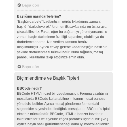
Başa dön
Başlığımı nasıl darbelerim?
“Başlığı darbele” bağlantısını görüp tıkladığınız zaman,
başlığı “darbeleyerek” forumun ilk sayfasında en üst sıraya
çıkarabilirsiniz. Fakat, eğer bu bağlantıyı göremiyorsanız, o
zaman başlık darbeleme özelliği kapatılmış olabilir ya da
darbelemeler arası izin verilen zamana henüz
ulaşılmamıştır. Ayrıca cevap gelene kadar başlığın basit bir
şekilde darbelenmesi mümkündür. Buna rağmen, mesaj
panosu kurallarını takip ettiğinize emin olun.
Başa dön
Biçimlendirme ve Başlık Tipleri
BBCode nedir?
BBCode HTML’in özel bir uygulamasıdır. Foruma yazdığınız
mesajlarda BBCode kullanabilme imkanını mesaj panosu
yöneticisi belirler. Ayrıca mesaj gönderme formundaki
seçenekler sayesinde dilediğiniz mesajlarda BBCode’u iptal
etmeniz mümkündür. BBCode, HTML’e benzer tarzdadır
fakat etiketler < ve > yerine köşeli parantez içine alınır: [ ve ].
Ayrıca neyin nasıl görüntüleneceği daha iyi kontrol edilebilir.