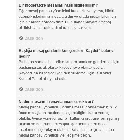
Bir moderatöre mesajları nasıl bildirebilirim?
Eğer mesaj panosu yöneticimi buna izin veriyorsa, bildiri
yapmak istediğiniz mesaja gidin ve orada mesaj bildirileri
için bir buton göreceksiniz. Bu butona tıklayarak mesaj
bildirisi için zorunlu adımlara ulaşacaksınız.
Başa dön
Başlığa mesaj gönderilirken görülen “Kaydet” butonu
nedir?
Bu buton sonraki bir tarihte tamamlamak ve göndermek için
başlığınızı taslak olarak kaydetmeye olanak sağlar.
Kaydedilen bir taslağı yeniden yüklemek için, Kullanıcı
Kontrol Panelini ziyaret edin.
Başa dön
Neden mesajımın onaylanması gerekiyor?
Mesaj panosu yöneticisi, foruma mesaj göndermek için ilk
önce mesajların incelenmesi gerektiğine karar vermiş
olabilir. Ayrıca yönetici, sizi bir kullanıcı grubuna yerleştirmiş
olabilir ve bu grubun mesajları gönderilmeden önce
incelenmesi gerekiyor olabilir. Daha fazla bilgi için lütfen
mesaj panosu yöneticisiyle iletişime geçin.