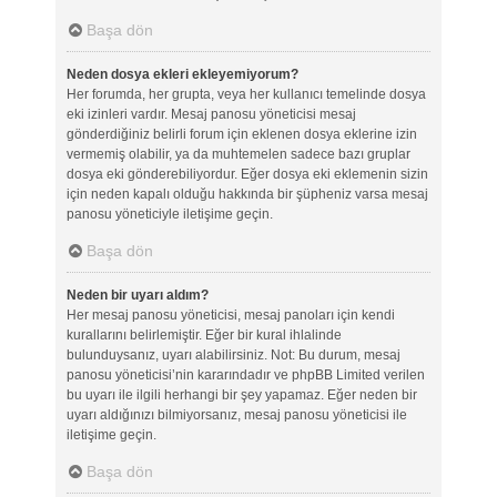
Başa dön
Neden dosya ekleri ekleyemiyorum?
Her forumda, her grupta, veya her kullanıcı temelinde dosya
eki izinleri vardır. Mesaj panosu yöneticisi mesaj
gönderdiğiniz belirli forum için eklenen dosya eklerine izin
vermemiş olabilir, ya da muhtemelen sadece bazı gruplar
dosya eki gönderebiliyordur. Eğer dosya eki eklemenin sizin
için neden kapalı olduğu hakkında bir şüpheniz varsa mesaj
panosu yöneticiyle iletişime geçin.
Başa dön
Neden bir uyarı aldım?
Her mesaj panosu yöneticisi, mesaj panoları için kendi
kurallarını belirlemiştir. Eğer bir kural ihlalinde
bulunduysanız, uyarı alabilirsiniz. Not: Bu durum, mesaj
panosu yöneticisi’nin kararındadır ve phpBB Limited verilen
bu uyarı ile ilgili herhangi bir şey yapamaz. Eğer neden bir
uyarı aldığınızı bilmiyorsanız, mesaj panosu yöneticisi ile
iletişime geçin.
Başa dön