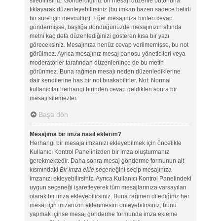
silebilirsiniz. Gönderdiğiniz bir mesajı düzenle butonuna
tıklayarak düzenleyebilirsiniz (bu imkan bazen sadece belirli
bir süre için mevcuttur). Eğer mesajınıza birileri cevap
göndermişse, başlığa döndüğünüzde mesajınızın altında
metni kaç defa düzenlediğinizi gösteren kısa bir yazı
göreceksiniz. Mesajınıza henüz cevap verilmemişse, bu not
görülmez. Ayrıca mesajınız mesaj panosu yöneticileri veya
moderatörler tarafından düzenlenince de bu metin
görünmez. Buna rağmen mesajı neden düzenlediklerine
dair kendilerine has bir not bırakabilirler. Not: Normal
kullanıcılar herhangi birinden cevap geldikten sonra bir
mesajı silemezler.
Başa dön
Mesajıma bir imza nasıl eklerim?
Herhangi bir mesaja imzanızı ekleyebilmek için öncelikle
Kullanıcı Kontrol Panelinizden bir imza oluşturmanız
gerekmektedir. Daha sonra mesaj gönderme formunun alt
kısmındaki
Bir imza ekle
seçeneğini seçip mesajınıza
imzanızı ekleyebilirsiniz. Ayrıca Kullanıcı Kontrol Panelindeki
uygun seçeneği işaretleyerek tüm mesajlarınıza varsayılan
olarak bir imza ekleyebilirsiniz. Buna rağmen dilediğiniz her
mesaj için imzanızın eklenmesini önleyebilirsiniz, bunu
yapmak içinse mesaj gönderme formunda imza ekleme