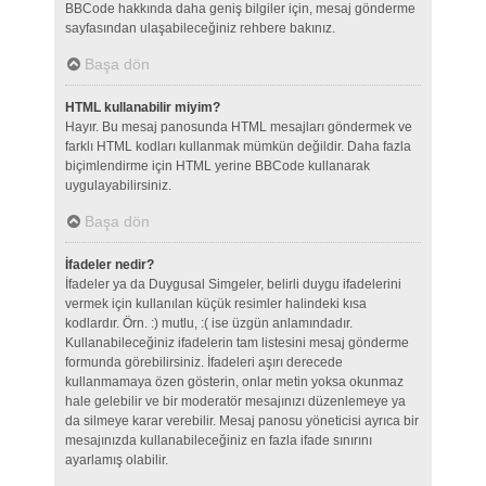
BBCode hakkında daha geniş bilgiler için, mesaj gönderme
sayfasından ulaşabileceğiniz rehbere bakınız.
Başa dön
HTML kullanabilir miyim?
Hayır. Bu mesaj panosunda HTML mesajları göndermek ve
farklı HTML kodları kullanmak mümkün değildir. Daha fazla
biçimlendirme için HTML yerine BBCode kullanarak
uygulayabilirsiniz.
Başa dön
İfadeler nedir?
İfadeler ya da Duygusal Simgeler, belirli duygu ifadelerini
vermek için kullanılan küçük resimler halindeki kısa
kodlardır. Örn. :) mutlu, :( ise üzgün anlamındadır.
Kullanabileceğiniz ifadelerin tam listesini mesaj gönderme
formunda görebilirsiniz. İfadeleri aşırı derecede
kullanmamaya özen gösterin, onlar metin yoksa okunmaz
hale gelebilir ve bir moderatör mesajınızı düzenlemeye ya
da silmeye karar verebilir. Mesaj panosu yöneticisi ayrıca bir
mesajınızda kullanabileceğiniz en fazla ifade sınırını
ayarlamış olabilir.