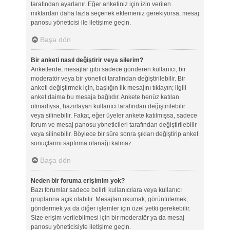
tarafından ayarlanır. Eğer anketiniz için izin verilen
miktardan daha fazla seçenek eklemeniz gerekiyorsa, mesaj
panosu yöneticisi ile iletişime geçin.
Başa dön
Bir anketi nasıl değiştirir veya silerim?
Anketlerde, mesajlar gibi sadece gönderen kullanıcı, bir
moderatör veya bir yönetici tarafından değiştirilebilir. Bir
anketi değiştirmek için, başlığın ilk mesajını tıklayın; ilgili
anket daima bu mesaja bağlıdır. Ankete henüz katılan
olmadıysa, hazırlayan kullanıcı tarafından değiştirilebilir
veya silinebilir. Fakat, eğer üyeler ankete katılmışsa, sadece
forum ve mesaj panosu yöneticileri tarafından değiştirilebilir
veya silinebilir. Böylece bir süre sonra şıkları değiştirip anket
sonuçlarını saptırma olanağı kalmaz.
Başa dön
Neden bir foruma erişimim yok?
Bazı forumlar sadece belirli kullanıcılara veya kullanıcı
gruplarına açık olabilir. Mesajları okumak, görüntülemek,
göndermek ya da diğer işlemler için özel yetki gerekebilir.
Size erişim verilebilmesi için bir moderatör ya da mesaj
panosu yöneticisiyle iletişime geçin.