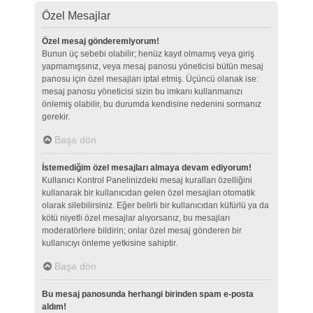
Özel Mesajlar
Özel mesaj gönderemiyorum!
Bunun üç sebebi olabilir; henüz kayıt olmamış veya giriş
yapmamışsınız, veya mesaj panosu yöneticisi bütün mesaj
panosu için özel mesajları iptal etmiş. Üçüncü olanak ise:
mesaj panosu yöneticisi sizin bu imkanı kullanmanızı
önlemiş olabilir, bu durumda kendisine nedenini sormanız
gerekir.
Başa dön
İstemediğim özel mesajları almaya devam ediyorum!
Kullanıcı Kontrol Panelinizdeki mesaj kuralları özelliğini
kullanarak bir kullanıcıdan gelen özel mesajları otomatik
olarak silebilirsiniz. Eğer belirli bir kullanıcıdan küfürlü ya da
kötü niyetli özel mesajlar alıyorsanız, bu mesajları
moderatörlere bildirin; onlar özel mesaj gönderen bir
kullanıcıyı önleme yetkisine sahiptir.
Başa dön
Bu mesaj panosunda herhangi birinden spam e-posta
aldım!