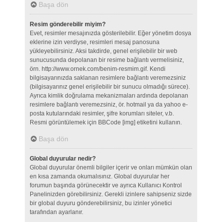
Başa dön
Resim gönderebilir miyim?
Evet, resimler mesajınızda gösterilebilir. Eğer yönetim dosya
eklerine izin verdiyse, resimleri mesaj panosuna
yükleyebilirsiniz. Aksi takdirde, genel erişilebilir bir web
sunucusunda depolanan bir resime bağlantı vermelisiniz,
örn. http://www.ornek.com/benim-resmim.gif. Kendi
bilgisayarınızda saklanan resimlere bağlantı veremezsiniz
(bilgisayarınız genel erişilebilir bir sunucu olmadığı sürece).
Ayrıca kimlik doğrulama mekanizmaları ardında depolanan
resimlere bağlantı veremezsiniz, ör. hotmail ya da yahoo e-
posta kutularındaki resimler, şifre korumları siteler, v.b.
Resmi görüntülemek için BBCode [img] etiketini kullanın.
Başa dön
Global duyurular nedir?
Global duyurular önemli bilgiler içerir ve onları mümkün olan
en kısa zamanda okumalısınız. Global duyurular her
forumun başında görünecektir ve ayrıca Kullanıcı Kontrol
Panelinizden görebilirsiniz. Gerekli izinlere sahipseniz sizde
bir global duyuru gönderebilirsiniz, bu izinler yönetici
tarafından ayarlanır.