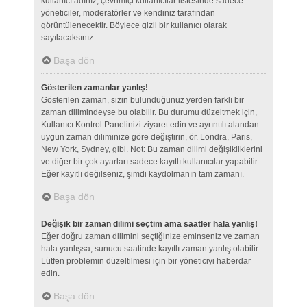
kullanıcı adınız, çevrimiçi kullanıcılar listesinde sadece
yöneticiler, moderatörler ve kendiniz tarafından
görüntülenecektir. Böylece gizli bir kullanıcı olarak
sayılacaksınız.
Başa dön
Gösterilen zamanlar yanlış!
Gösterilen zaman, sizin bulunduğunuz yerden farklı bir
zaman dilimindeyse bu olabilir. Bu durumu düzeltmek için,
Kullanıcı Kontrol Panelinizi ziyaret edin ve ayrıntılı alandan
uygun zaman diliminize göre değiştirin, ör. Londra, Paris,
New York, Sydney, gibi. Not: Bu zaman dilimi değişikliklerini
ve diğer bir çok ayarları sadece kayıtlı kullanıcılar yapabilir.
Eğer kayıtlı değilseniz, şimdi kaydolmanın tam zamanı.
Başa dön
Değişik bir zaman dilimi seçtim ama saatler hala yanlış!
Eğer doğru zaman dilimini seçtiğinize eminseniz ve zaman
hala yanlışsa, sunucu saatinde kayıtlı zaman yanlış olabilir.
Lütfen problemin düzeltilmesi için bir yöneticiyi haberdar
edin.
Başa dön