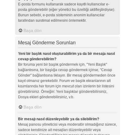
E-posta formunu kullanarak sadece kayıtlı kullanıcılar e-
posta gönderebilir (eğer yönetici bu özelliği aktifleştirdiyse).
Bunun sebebi, e-posta sisteminin anonim kullanıcılar
tarafından suistimal edilmesini önlemektir.
Başa dön
Mesaj Gönderme Sorunları
Yeni bir başlık nasıl oluşturabilirim ya da bir mesaja nasıl
cevap gönderebilirim?
Bir foruma yeni bir başlık göndermek için, "Yeni Başlık"
bağlantısına, bir başlığa cevap göndermek içinse, "Cevap
Gönder" bağlantısına tıklayın. Bir mesaj göndermeden önce
kayıt olmanız gerekebilir. Forum ve başlık ekranlarının alt
kısımlarında her forum için mevcut olan izinlerin bir listesini
görebilirsiniz. Örneğin: Yeni başlıklar gönderebilirsiniz,
Dosya ekleri gönderebilirsiniz, v.b.
Başa dön
Bir mesajı nasıl düzenleyebilir ya da silebilirim?
Mesaj panosu yöneticisi veya moderatör olmadığınız sürece,
sadece kendinize ait mesajları düzenleyebilir veya