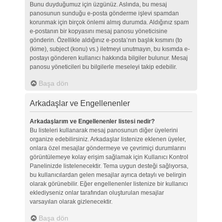
Bunu duyduğumuz için üzgünüz. Aslında, bu mesaj
panosunun sunduğu e-posta gönderme işlevi spamdan
korunmak için birçok önlemi almış durumda. Aldığınız spam
e-postanın bir kopyasını mesaj panosu yöneticisine
gönderin. Özellikle aldığınız e-posta’nın başlık kısmını (to
(kime), subject (konu) vs.) iletmeyi unutmayın, bu kısımda e-
postayı gönderen kullanıcı hakkında bilgiler bulunur. Mesaj
panosu yöneticileri bu bilgilerle meseleyi takip edebilir.
Başa dön
Arkadaşlar ve Engellenenler
Arkadaşlarım ve Engellenenler listesi nedir?
Bu listeleri kullanarak mesaj panosunun diğer üyelerini
organize edebilirsiniz. Arkadaşlar listenize eklenen üyeler,
onlara özel mesajlar göndermeye ve çevrimiçi durumlarını
görüntülemeye kolay erişim sağlamak için Kullanıcı Kontrol
Panelinizde listelenecektir. Tema uygun desteği sağlıyorsa,
bu kullanıcılardan gelen mesajlar ayrıca detaylı ve belirgin
olarak görünebilir. Eğer engellenenler listenize bir kullanıcı
eklediyseniz onlar tarafından oluşturulan mesajlar
varsayılan olarak gizlenecektir.
Başa dön