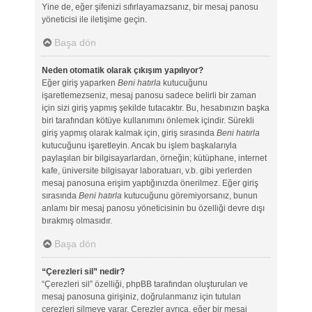
Yine de, eğer şifenizi sıfırlayamazsanız, bir mesaj panosu
yöneticisi ile iletişime geçin.
Başa dön
Neden otomatik olarak çıkışım yapılıyor?
Eğer giriş yaparken
Beni hatırla
kutucuğunu
işaretlemezseniz, mesaj panosu sadece belirli bir zaman
için sizi giriş yapmış şekilde tutacaktır. Bu, hesabınızın başka
biri tarafından kötüye kullanımını önlemek içindir. Sürekli
giriş yapmış olarak kalmak için, giriş sırasında
Beni hatırla
kutucuğunu işaretleyin. Ancak bu işlem başkalarıyla
paylaşılan bir bilgisayarlardan, örneğin; kütüphane, internet
kafe, üniversite bilgisayar laboratuarı, v.b. gibi yerlerden
mesaj panosuna erişim yaptığınızda önerilmez. Eğer giriş
sırasında
Beni hatırla
kutucuğunu göremiyorsanız, bunun
anlamı bir mesaj panosu yöneticisinin bu özelliği devre dışı
bırakmış olmasıdır.
Başa dön
“Çerezleri sil” nedir?
“Çerezleri sil” özelliği, phpBB tarafından oluşturulan ve
mesaj panosuna girişiniz, doğrulanmanız için tutulan
çerezleri silmeye yarar. Çerezler ayrıca, eğer bir mesaj