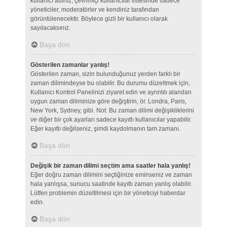
kullanıcı adınız, çevrimiçi kullanıcılar listesinde sadece
yöneticiler, moderatörler ve kendiniz tarafından
görüntülenecektir. Böylece gizli bir kullanıcı olarak
sayılacaksınız.
Başa dön
Gösterilen zamanlar yanlış!
Gösterilen zaman, sizin bulunduğunuz yerden farklı bir
zaman dilimindeyse bu olabilir. Bu durumu düzeltmek için,
Kullanıcı Kontrol Panelinizi ziyaret edin ve ayrıntılı alandan
uygun zaman diliminize göre değiştirin, ör. Londra, Paris,
New York, Sydney, gibi. Not: Bu zaman dilimi değişikliklerini
ve diğer bir çok ayarları sadece kayıtlı kullanıcılar yapabilir.
Eğer kayıtlı değilseniz, şimdi kaydolmanın tam zamanı.
Başa dön
Değişik bir zaman dilimi seçtim ama saatler hala yanlış!
Eğer doğru zaman dilimini seçtiğinize eminseniz ve zaman
hala yanlışsa, sunucu saatinde kayıtlı zaman yanlış olabilir.
Lütfen problemin düzeltilmesi için bir yöneticiyi haberdar
edin.
Başa dön