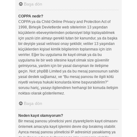
Başa dön
COPPA nedir?
COPPA ya da Child Online Privacy and Protection Act of
1998, Birleşik Devletlerde web sitelerinin 13 yaşından
küçüklerin ebeveynlerinden potansiyel bilgi toplayabilmek
için yazılı izin almayı gerekli tutan bir kanundur, ya da başka
bir deyişle yasal veli/vasi onay şeklidir, veliler 13 yaşından
küçüklerden kişisel kimlik bilgilerinin toplanması için izin
verirler. Eğer bu uygulama ile kayıt olmak ya da bu
uygulama ile bir web sitesine kayıt olmak size güvenilir
gelmiyorsa, yardım için bir yasal danışman ile iletişime
geçin. Not: phpBB Limited ya da bu mesaj panosunun sahibi
yasal destek sağlamaz, ve “Bu mesaj panosu ile ilgili kötü
niyetli ve/veya hukuki konularda kime başvurabilirim?”
sorusu hariç, yasayı ilgilendiren herhangi bir konuda iletişim
noktası olarak gösterilemez.
Başa dön
Neden kayıt olamıyorum?
Bir mesaj panosu yöneticisi yeni ziyaretçilerin kayıt olmasını
önlemek amacıyla kayıt işlemini devre dışı bırakmış olabilir.
Ayrıca mesaj panosu yöneticisi IP adresinizi yasaklamış ya