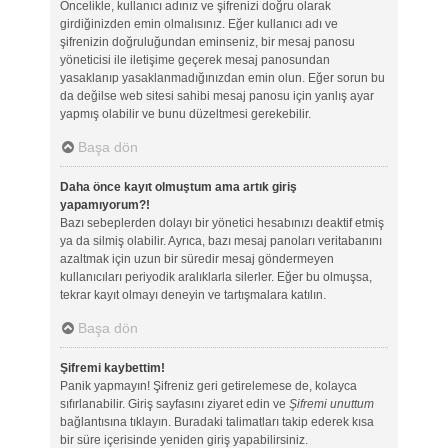
Öncelikle, kullanıcı adınız ve şifrenizi doğru olarak
girdiğinizden emin olmalısınız. Eğer kullanıcı adı ve
şifrenizin doğruluğundan eminseniz, bir mesaj panosu
yöneticisi ile iletişime geçerek mesaj panosundan
yasaklanıp yasaklanmadığınızdan emin olun. Eğer sorun bu
da değilse web sitesi sahibi mesaj panosu için yanlış ayar
yapmış olabilir ve bunu düzeltmesi gerekebilir.
Başa dön
Daha önce kayıt olmuştum ama artık giriş
yapamıyorum?!
Bazı sebeplerden dolayı bir yönetici hesabınızı deaktif etmiş
ya da silmiş olabilir. Ayrıca, bazı mesaj panoları veritabanını
azaltmak için uzun bir süredir mesaj göndermeyen
kullanıcıları periyodik aralıklarla silerler. Eğer bu olmuşsa,
tekrar kayıt olmayı deneyin ve tartışmalara katılın.
Başa dön
Şifremi kaybettim!
Panik yapmayın! Şifreniz geri getirelemese de, kolayca
sıfırlanabilir. Giriş sayfasını ziyaret edin ve
Şifremi unuttum
bağlantısına tıklayın. Buradaki talimatları takip ederek kısa
bir süre içerisinde yeniden giriş yapabilirsiniz.