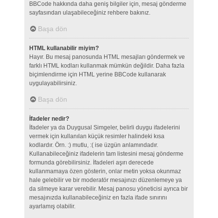
BBCode hakkında daha geniş bilgiler için, mesaj gönderme
sayfasından ulaşabileceğiniz rehbere bakınız.
Başa dön
HTML kullanabilir miyim?
Hayır. Bu mesaj panosunda HTML mesajları göndermek ve
farklı HTML kodları kullanmak mümkün değildir. Daha fazla
biçimlendirme için HTML yerine BBCode kullanarak
uygulayabilirsiniz.
Başa dön
İfadeler nedir?
İfadeler ya da Duygusal Simgeler, belirli duygu ifadelerini
vermek için kullanılan küçük resimler halindeki kısa
kodlardır. Örn. :) mutlu, :( ise üzgün anlamındadır.
Kullanabileceğiniz ifadelerin tam listesini mesaj gönderme
formunda görebilirsiniz. İfadeleri aşırı derecede
kullanmamaya özen gösterin, onlar metin yoksa okunmaz
hale gelebilir ve bir moderatör mesajınızı düzenlemeye ya
da silmeye karar verebilir. Mesaj panosu yöneticisi ayrıca bir
mesajınızda kullanabileceğiniz en fazla ifade sınırını
ayarlamış olabilir.