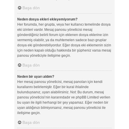
Başa dön
Neden dosya ekleri ekleyemiyorum?
Her forumda, her grupta, veya her kullanıcı temelinde dosya
eki izinleri vardır. Mesaj panosu yöneticisi mesaj
gönderdiğiniz belirli forum için eklenen dosya eklerine izin
vermemiş olabilir, ya da muhtemelen sadece bazı gruplar
dosya eki gönderebiliyordur. Eğer dosya eki eklemenin sizin
için neden kapalı olduğu hakkında bir şüpheniz varsa mesaj
panosu yöneticiyle iletişime geçin.
Başa dön
Neden bir uyarı aldım?
Her mesaj panosu yöneticisi, mesaj panoları için kendi
kurallarını belirlemiştir. Eğer bir kural ihlalinde
bulunduysanız, uyarı alabilirsiniz. Not: Bu durum, mesaj
panosu yöneticisi’nin kararındadır ve phpBB Limited verilen
bu uyarı ile ilgili herhangi bir şey yapamaz. Eğer neden bir
uyarı aldığınızı bilmiyorsanız, mesaj panosu yöneticisi ile
iletişime geçin.
Başa dön