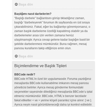
Başa dön
Başlığımı nasıl darbelerim?
“Başlığı darbele” bağlantısını görüp tıkladığınız zaman,
başlığı “darbeleyerek” forumun ilk sayfasında en üst sıraya
çıkarabilirsiniz. Fakat, eğer bu bağlantıyı göremiyorsanız, o
zaman başlık darbeleme özelliği kapatılmış olabilir ya da
darbelemeler arası izin verilen zamana henüz
ulaşılmamıştır. Ayrıca cevap gelene kadar başlığın basit bir
şekilde darbelenmesi mümkündür. Buna rağmen, mesaj
panosu kurallarını takip ettiğinize emin olun.
Başa dön
Biçimlendirme ve Başlık Tipleri
BBCode nedir?
BBCode HTML’in özel bir uygulamasıdır. Foruma yazdığınız
mesajlarda BBCode kullanabilme imkanını mesaj panosu
yöneticisi belirler. Ayrıca mesaj gönderme formundaki
seçenekler sayesinde dilediğiniz mesajlarda BBCode’u iptal
etmeniz mümkündür. BBCode, HTML’e benzer tarzdadır
fakat etiketler < ve > yerine köşeli parantez içine alınır: [ ve ].
Ayrıca neyin nasıl görüntüleneceği daha iyi kontrol edilebilir.