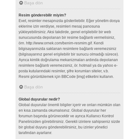
Başa dön
Resim gönderebilir miyim?
Evet, resimler mesajınızda gösterilebilir. Eğer yönetim dosya
eklerine izin verdiyse, resimleri mesaj panosuna
yükleyebilirsiniz. Aksi takdirde, genel erişilebilir bir web
sunucusunda depolanan bir resime bağlantı vermelisiniz,
örn. http://www.ornek.com/benim-resmim.gif. Kendi
bilgisayarınızda saklanan resimlere bağlantı veremezsiniz
(bilgisayarınız genel erişilebilir bir sunucu olmadığı sürece).
Ayrıca kimlik doğrulama mekanizmaları ardında depolanan
resimlere bağlantı veremezsiniz, ör. hotmail ya da yahoo e-
posta kutularındaki resimler, şifre korumları siteler, v.b.
Resmi görüntülemek için BBCode [img] etiketini kullanın.
Başa dön
Global duyurular nedir?
Global duyurular önemli bilgiler içerir ve onları mümkün olan
en kısa zamanda okumalısınız. Global duyurular her
forumun başında görünecektir ve ayrıca Kullanıcı Kontrol
Panelinizden görebilirsiniz. Gerekli izinlere sahipseniz sizde
bir global duyuru gönderebilirsiniz, bu izinler yönetici
tarafından ayarlanır.