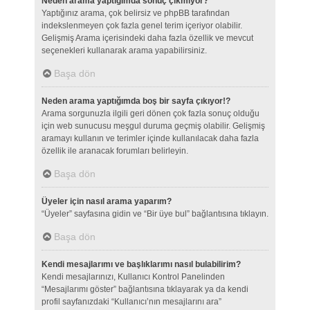
Neden arama yaptığımda sonuç çıkmıyor?
Yaptığınız arama, çok belirsiz ve phpBB tarafından
indekslenmeyen çok fazla genel terim içeriyor olabilir.
Gelişmiş Arama içerisindeki daha fazla özellik ve mevcut
seçenekleri kullanarak arama yapabilirsiniz.
Başa dön
Neden arama yaptığımda boş bir sayfa çıkıyor!?
Arama sorgunuzla ilgili geri dönen çok fazla sonuç olduğu
için web sunucusu meşgul duruma geçmiş olabilir. Gelişmiş
aramayı kullanın ve terimler içinde kullanılacak daha fazla
özellik ile aranacak forumları belirleyin.
Başa dön
Üyeler için nasıl arama yaparım?
“Üyeler” sayfasına gidin ve “Bir üye bul” bağlantısına tıklayın.
Başa dön
Kendi mesajlarımı ve başlıklarımı nasıl bulabilirim?
Kendi mesajlarınızı, Kullanıcı Kontrol Panelinden
“Mesajlarımı göster” bağlantısına tıklayarak ya da kendi
profil sayfanızdaki “Kullanıcı’nın mesajlarını ara”