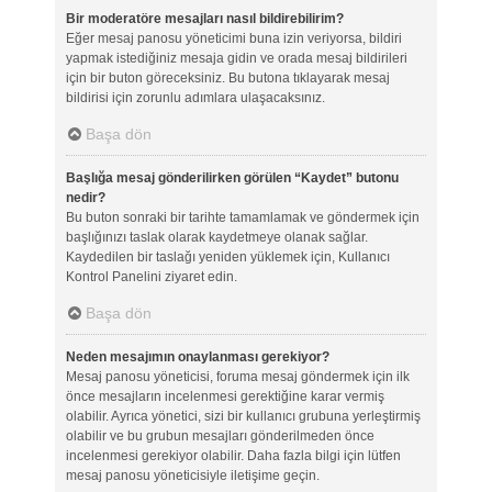
Bir moderatöre mesajları nasıl bildirebilirim?
Eğer mesaj panosu yöneticimi buna izin veriyorsa, bildiri
yapmak istediğiniz mesaja gidin ve orada mesaj bildirileri
için bir buton göreceksiniz. Bu butona tıklayarak mesaj
bildirisi için zorunlu adımlara ulaşacaksınız.
Başa dön
Başlığa mesaj gönderilirken görülen “Kaydet” butonu
nedir?
Bu buton sonraki bir tarihte tamamlamak ve göndermek için
başlığınızı taslak olarak kaydetmeye olanak sağlar.
Kaydedilen bir taslağı yeniden yüklemek için, Kullanıcı
Kontrol Panelini ziyaret edin.
Başa dön
Neden mesajımın onaylanması gerekiyor?
Mesaj panosu yöneticisi, foruma mesaj göndermek için ilk
önce mesajların incelenmesi gerektiğine karar vermiş
olabilir. Ayrıca yönetici, sizi bir kullanıcı grubuna yerleştirmiş
olabilir ve bu grubun mesajları gönderilmeden önce
incelenmesi gerekiyor olabilir. Daha fazla bilgi için lütfen
mesaj panosu yöneticisiyle iletişime geçin.