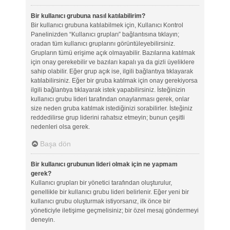
Bir kullanıcı grubuna nasıl katılabilirim?
Bir kullanıcı grubuna katılabilmek için, Kullanıcı Kontrol
Panelinizden “Kullanıcı grupları” bağlantısına tıklayın;
oradan tüm kullanıcı gruplarını görüntüleyebilirsiniz.
Grupların tümü erişime açık olmayabilir. Bazılarına katılmak
için onay gerekebilir ve bazıları kapalı ya da gizli üyeliklere
sahip olabilir. Eğer grup açık ise, ilgili bağlantıya tıklayarak
katılabilirsiniz. Eğer bir gruba katılmak için onay gerekiyorsa
ilgili bağlantıya tıklayarak istek yapabilirsiniz. İsteğinizin
kullanıcı grubu lideri tarafından onaylanması gerek, onlar
size neden gruba katılmak istediğinizi sorabilirler. İsteğiniz
reddedilirse grup liderini rahatsız etmeyin; bunun çeşitli
nedenleri olsa gerek.
Başa dön
Bir kullanıcı grubunun lideri olmak için ne yapmam
gerek?
Kullanıcı grupları bir yönetici tarafından oluşturulur,
genellikle bir kullanıcı grubu lideri belirlenir. Eğer yeni bir
kullanıcı grubu oluşturmak istiyorsanız, ilk önce bir
yöneticiyle iletişime geçmelisiniz; bir özel mesaj göndermeyi
deneyin.