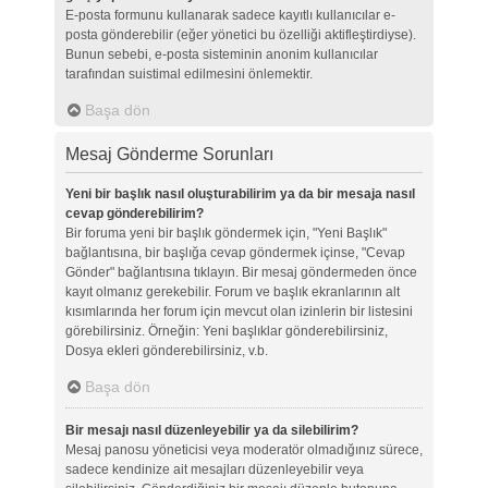
E-posta formunu kullanarak sadece kayıtlı kullanıcılar e-
posta gönderebilir (eğer yönetici bu özelliği aktifleştirdiyse).
Bunun sebebi, e-posta sisteminin anonim kullanıcılar
tarafından suistimal edilmesini önlemektir.
Başa dön
Mesaj Gönderme Sorunları
Yeni bir başlık nasıl oluşturabilirim ya da bir mesaja nasıl
cevap gönderebilirim?
Bir foruma yeni bir başlık göndermek için, "Yeni Başlık"
bağlantısına, bir başlığa cevap göndermek içinse, "Cevap
Gönder" bağlantısına tıklayın. Bir mesaj göndermeden önce
kayıt olmanız gerekebilir. Forum ve başlık ekranlarının alt
kısımlarında her forum için mevcut olan izinlerin bir listesini
görebilirsiniz. Örneğin: Yeni başlıklar gönderebilirsiniz,
Dosya ekleri gönderebilirsiniz, v.b.
Başa dön
Bir mesajı nasıl düzenleyebilir ya da silebilirim?
Mesaj panosu yöneticisi veya moderatör olmadığınız sürece,
sadece kendinize ait mesajları düzenleyebilir veya