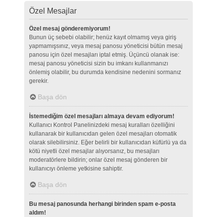
Özel Mesajlar
Özel mesaj gönderemiyorum!
Bunun üç sebebi olabilir; henüz kayıt olmamış veya giriş
yapmamışsınız, veya mesaj panosu yöneticisi bütün mesaj
panosu için özel mesajları iptal etmiş. Üçüncü olanak ise:
mesaj panosu yöneticisi sizin bu imkanı kullanmanızı
önlemiş olabilir, bu durumda kendisine nedenini sormanız
gerekir.
Başa dön
İstemediğim özel mesajları almaya devam ediyorum!
Kullanıcı Kontrol Panelinizdeki mesaj kuralları özelliğini
kullanarak bir kullanıcıdan gelen özel mesajları otomatik
olarak silebilirsiniz. Eğer belirli bir kullanıcıdan küfürlü ya da
kötü niyetli özel mesajlar alıyorsanız, bu mesajları
moderatörlere bildirin; onlar özel mesaj gönderen bir
kullanıcıyı önleme yetkisine sahiptir.
Başa dön
Bu mesaj panosunda herhangi birinden spam e-posta
aldım!