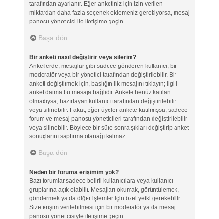
tarafından ayarlanır. Eğer anketiniz için izin verilen
miktardan daha fazla seçenek eklemeniz gerekiyorsa, mesaj
panosu yöneticisi ile iletişime geçin.
Başa dön
Bir anketi nasıl değiştirir veya silerim?
Anketlerde, mesajlar gibi sadece gönderen kullanıcı, bir
moderatör veya bir yönetici tarafından değiştirilebilir. Bir
anketi değiştirmek için, başlığın ilk mesajını tıklayın; ilgili
anket daima bu mesaja bağlıdır. Ankete henüz katılan
olmadıysa, hazırlayan kullanıcı tarafından değiştirilebilir
veya silinebilir. Fakat, eğer üyeler ankete katılmışsa, sadece
forum ve mesaj panosu yöneticileri tarafından değiştirilebilir
veya silinebilir. Böylece bir süre sonra şıkları değiştirip anket
sonuçlarını saptırma olanağı kalmaz.
Başa dön
Neden bir foruma erişimim yok?
Bazı forumlar sadece belirli kullanıcılara veya kullanıcı
gruplarına açık olabilir. Mesajları okumak, görüntülemek,
göndermek ya da diğer işlemler için özel yetki gerekebilir.
Size erişim verilebilmesi için bir moderatör ya da mesaj
panosu yöneticisiyle iletişime geçin.