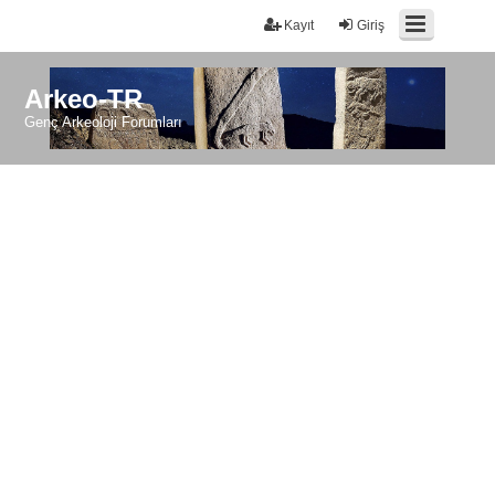
Kayıt
Giriş
Arkeo-TR
Genç Arkeoloji Forumları