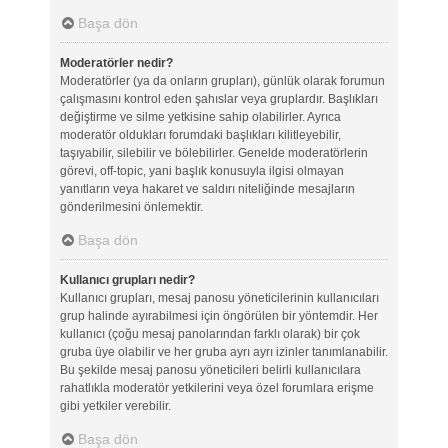
Başa dön
Moderatörler nedir?
Moderatörler (ya da onların grupları), günlük olarak forumun
çalışmasını kontrol eden şahıslar veya gruplardır. Başlıkları
değiştirme ve silme yetkisine sahip olabilirler. Ayrıca
moderatör oldukları forumdaki başlıkları kilitleyebilir,
taşıyabilir, silebilir ve bölebilirler. Genelde moderatörlerin
görevi, off-topic, yani başlık konusuyla ilgisi olmayan
yanıtların veya hakaret ve saldırı niteliğinde mesajların
gönderilmesini önlemektir.
Başa dön
Kullanıcı grupları nedir?
Kullanıcı grupları, mesaj panosu yöneticilerinin kullanıcıları
grup halinde ayırabilmesi için öngörülen bir yöntemdir. Her
kullanıcı (çoğu mesaj panolarından farklı olarak) bir çok
gruba üye olabilir ve her gruba ayrı ayrı izinler tanımlanabilir.
Bu şekilde mesaj panosu yöneticileri belirli kullanıcılara
rahatlıkla moderatör yetkilerini veya özel forumlara erişme
gibi yetkiler verebilir.
Başa dön