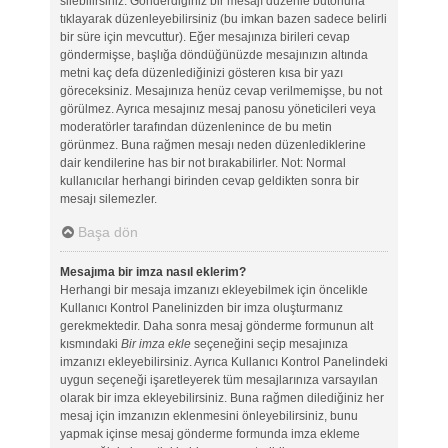
silebilirsiniz. Gönderdiğiniz bir mesajı düzenle butonuna
tıklayarak düzenleyebilirsiniz (bu imkan bazen sadece belirli
bir süre için mevcuttur). Eğer mesajınıza birileri cevap
göndermişse, başlığa döndüğünüzde mesajınızın altında
metni kaç defa düzenlediğinizi gösteren kısa bir yazı
göreceksiniz. Mesajınıza henüz cevap verilmemişse, bu not
görülmez. Ayrıca mesajınız mesaj panosu yöneticileri veya
moderatörler tarafından düzenlenince de bu metin
görünmez. Buna rağmen mesajı neden düzenlediklerine
dair kendilerine has bir not bırakabilirler. Not: Normal
kullanıcılar herhangi birinden cevap geldikten sonra bir
mesajı silemezler.
Başa dön
Mesajıma bir imza nasıl eklerim?
Herhangi bir mesaja imzanızı ekleyebilmek için öncelikle
Kullanıcı Kontrol Panelinizden bir imza oluşturmanız
gerekmektedir. Daha sonra mesaj gönderme formunun alt
kısmındaki
Bir imza ekle
seçeneğini seçip mesajınıza
imzanızı ekleyebilirsiniz. Ayrıca Kullanıcı Kontrol Panelindeki
uygun seçeneği işaretleyerek tüm mesajlarınıza varsayılan
olarak bir imza ekleyebilirsiniz. Buna rağmen dilediğiniz her
mesaj için imzanızın eklenmesini önleyebilirsiniz, bunu
yapmak içinse mesaj gönderme formunda imza ekleme