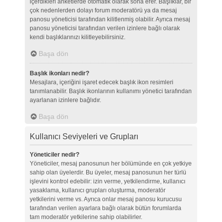
içerdikleri anketlerde otomatik olarak sona erer. Başlıklar, bir
çok nedenlerden dolayı forum moderatörü ya da mesaj
panosu yöneticisi tarafından kilitlenmiş olabilir. Ayrıca mesaj
panosu yöneticisi tarafından verilen izinlere bağlı olarak
kendi başlıklarınızı kilitleyebilirsiniz.
Başa dön
Başlık ikonları nedir?
Mesajlara, içeriğini işaret edecek başlık ikon resimleri
tanımlanabilir. Başlık ikonlarının kullanımı yönetici tarafından
ayarlanan izinlere bağlıdır.
Başa dön
Kullanıcı Seviyeleri ve Grupları
Yöneticiler nedir?
Yöneticiler, mesaj panosunun her bölümünde en çok yetkiye
sahip olan üyelerdir. Bu üyeler, mesaj panosunun her türlü
işlevini kontrol edebilir: izin verme, yetkilendirme, kullanıcı
yasaklama, kullanıcı grupları oluşturma, moderatör
yetkilerini verme vs. Ayrıca onlar mesaj panosu kurucusu
tarafından verilen ayarlara bağlı olarak bütün forumlarda
tam moderatör yetkilerine sahip olabilirler.