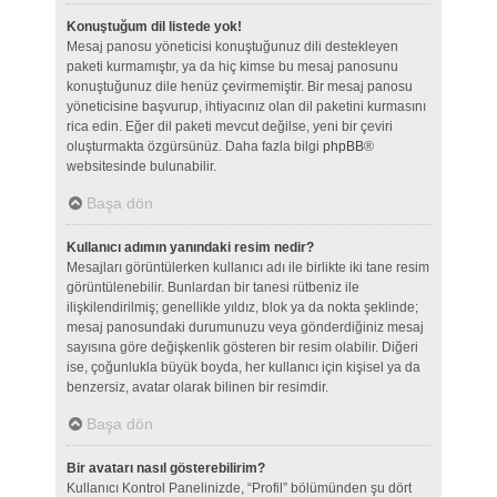
Konuştuğum dil listede yok!
Mesaj panosu yöneticisi konuştuğunuz dili destekleyen
paketi kurmamıştır, ya da hiç kimse bu mesaj panosunu
konuştuğunuz dile henüz çevirmemiştir. Bir mesaj panosu
yöneticisine başvurup, ihtiyacınız olan dil paketini kurmasını
rica edin. Eğer dil paketi mevcut değilse, yeni bir çeviri
oluşturmakta özgürsünüz. Daha fazla bilgi
phpBB
®
websitesinde bulunabilir.
Başa dön
Kullanıcı adımın yanındaki resim nedir?
Mesajları görüntülerken kullanıcı adı ile birlikte iki tane resim
görüntülenebilir. Bunlardan bir tanesi rütbeniz ile
ilişkilendirilmiş; genellikle yıldız, blok ya da nokta şeklinde;
mesaj panosundaki durumunuzu veya gönderdiğiniz mesaj
sayısına göre değişkenlik gösteren bir resim olabilir. Diğeri
ise, çoğunlukla büyük boyda, her kullanıcı için kişisel ya da
benzersiz, avatar olarak bilinen bir resimdir.
Başa dön
Bir avatarı nasıl gösterebilirim?
Kullanıcı Kontrol Panelinizde, “Profil” bölümünden şu dört