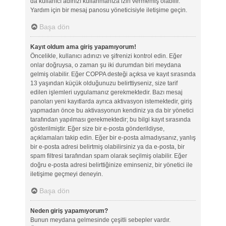
da kullanıcı adınızı kullanmanıza izin vermemiş olabilir.
Yardım için bir mesaj panosu yöneticisiyle iletişime geçin.
Başa dön
Kayıt oldum ama giriş yapamıyorum!
Öncelikle, kullanıcı adınızı ve şifrenizi kontrol edin. Eğer
onlar doğruysa, o zaman şu iki durumdan biri meydana
gelmiş olabilir. Eğer COPPA desteği açıksa ve kayıt sırasında
13 yaşından küçük olduğunuzu belirttiyseniz, size tarif
edilen işlemleri uygulamanız gerekmektedir. Bazı mesaj
panoları yeni kayıtlarda ayrıca aktivasyon istemektedir, giriş
yapmadan önce bu aktivasyonun kendiniz ya da bir yönetici
tarafından yapılması gerekmektedir; bu bilgi kayıt sırasında
gösterilmiştir. Eğer size bir e-posta gönderildiyse,
açıklamaları takip edin. Eğer bir e-posta almadıysanız, yanlış
bir e-posta adresi belirtmiş olabilirsiniz ya da e-posta, bir
spam filtresi tarafından spam olarak seçilmiş olabilir. Eğer
doğru e-posta adresi belirttiğinize eminseniz, bir yönetici ile
iletişime geçmeyi deneyin.
Başa dön
Neden giriş yapamıyorum?
Bunun meydana gelmesinde çeşitli sebepler vardır.