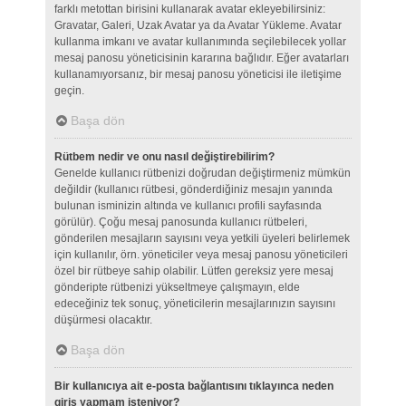
farklı metottan birisini kullanarak avatar ekleyebilirsiniz:
Gravatar, Galeri, Uzak Avatar ya da Avatar Yükleme. Avatar
kullanma imkanı ve avatar kullanımında seçilebilecek yollar
mesaj panosu yöneticisinin kararına bağlıdır. Eğer avatarları
kullanamıyorsanız, bir mesaj panosu yöneticisi ile iletişime
geçin.
Başa dön
Rütbem nedir ve onu nasıl değiştirebilirim?
Genelde kullanıcı rütbenizi doğrudan değiştirmeniz mümkün
değildir (kullanıcı rütbesi, gönderdiğiniz mesajın yanında
bulunan isminizin altında ve kullanıcı profili sayfasında
görülür). Çoğu mesaj panosunda kullanıcı rütbeleri,
gönderilen mesajların sayısını veya yetkili üyeleri belirlemek
için kullanılır, örn. yöneticiler veya mesaj panosu yöneticileri
özel bir rütbeye sahip olabilir. Lütfen gereksiz yere mesaj
gönderipte rütbenizi yükseltmeye çalışmayın, elde
edeceğiniz tek sonuç, yöneticilerin mesajlarınızın sayısını
düşürmesi olacaktır.
Başa dön
Bir kullanıcıya ait e-posta bağlantısını tıklayınca neden
giriş yapmam isteniyor?