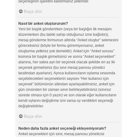
seçeneğinin işaretini kaldırmanız yeterlidir.
Başa dön
Nasıl bir anket oluştururum?
Yeni bir başlık gönderirken (veya bir başlığın ilk mesajını
düzenlerken (bu tabiki sahip olduğunuz izne bağlıdır)),
mesaj gönderme formunun altında “Anket oluştur” sekmesini
göreceksiniz (böyle bir formu göremiyorsanız, anket
oluşturma yetkiniz yok demektir). Anket için “Anket sorusu”
kısmına bir başlık girmelisiniz ve sonra “Anket seçenekleri”
alanına, her satıra ayrı bir seçenek olacak şekilde en az iki
seçenek girmelisiniz (bu sınır mesaj panosu yönetici
tarafından ayarlanır). Ayrıca kullanıcıların oylama sırasında
seçebilecekleri seçeneklerin sayısını “Her kullanıcı için
seçenek” bölümünün altından ayarlayabilirsiniz, anket için
gün cinsinden bir zaman sınırı belirleyebilirsiniz (sınırsız
sürede olması için 0 yazın) ve son olarak eğer kullanıcıların
kendi oylarını değiştirme izni varsa oy verdikleri seçeneği
değiştirebilirler.
Başa dön
Neden daha fazla anket seçeneği ekleyemiyorum?
Anket seçenekleri için sınır, mesaj panosu yöneticisi