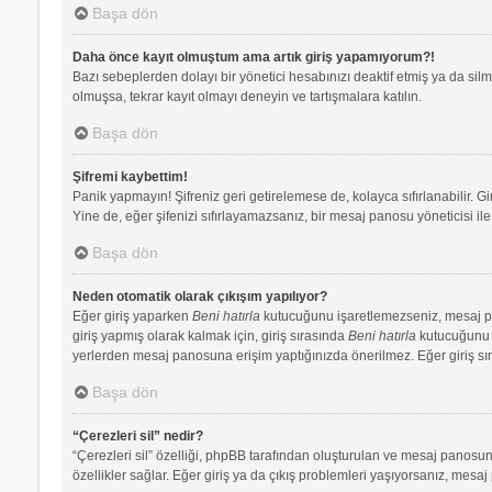
Başa dön
Daha önce kayıt olmuştum ama artık giriş yapamıyorum?!
Bazı sebeplerden dolayı bir yönetici hesabınızı deaktif etmiş ya da silmi
olmuşsa, tekrar kayıt olmayı deneyin ve tartışmalara katılın.
Başa dön
Şifremi kaybettim!
Panik yapmayın! Şifreniz geri getirelemese de, kolayca sıfırlanabilir. Gi
Yine de, eğer şifenizi sıfırlayamazsanız, bir mesaj panosu yöneticisi ile 
Başa dön
Neden otomatik olarak çıkışım yapılıyor?
Eğer giriş yaparken
Beni hatırla
kutucuğunu işaretlemezseniz, mesaj pano
giriş yapmış olarak kalmak için, giriş sırasında
Beni hatırla
kutucuğunu iş
yerlerden mesaj panosuna erişim yaptığınızda önerilmez. Eğer giriş s
Başa dön
“Çerezleri sil” nedir?
“Çerezleri sil” özelliği, phpBB tarafından oluşturulan ve mesaj panosuna
özellikler sağlar. Eğer giriş ya da çıkış problemleri yaşıyorsanız, mesaj