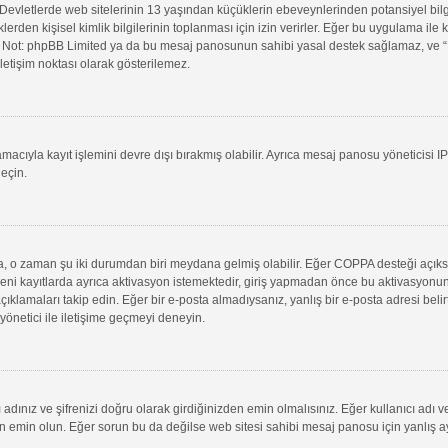
evletlerde web sitelerinin 13 yaşından küçüklerin ebeveynlerinden potansiyel bilgi t
klerden kişisel kimlik bilgilerinin toplanması için izin verirler. Eğer bu uygulama il
in. Not: phpBB Limited ya da bu mesaj panosunun sahibi yasal destek sağlamaz, ve “B
letişim noktası olarak gösterilemez.
macıyla kayıt işlemini devre dışı bırakmış olabilir. Ayrıca mesaj panosu yöneticisi I
geçin.
uysa, o zaman şu iki durumdan biri meydana gelmiş olabilir. Eğer COPPA desteği açık
yeni kayıtlarda ayrıca aktivasyon istemektedir, giriş yapmadan önce bu aktivasyonun
 açıklamaları takip edin. Eğer bir e-posta almadıysanız, yanlış bir e-posta adresi belir
 yönetici ile iletişime geçmeyi deneyin.
adınız ve şifrenizi doğru olarak girdiğinizden emin olmalısınız. Eğer kullanıcı adı 
min olun. Eğer sorun bu da değilse web sitesi sahibi mesaj panosu için yanlış aya