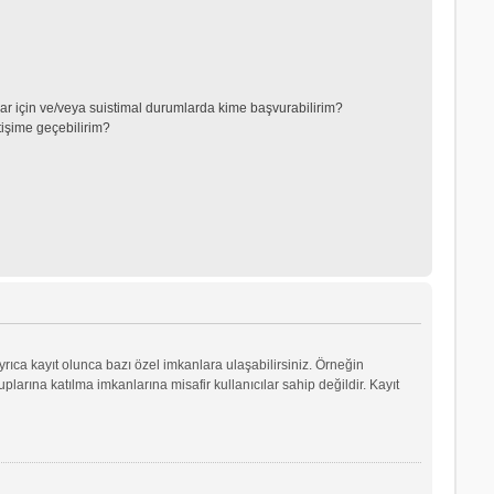
lar için ve/veya suistimal durumlarda kime başvurabilirim?
tişime geçebilirim?
yrıca kayıt olunca bazı özel imkanlara ulaşabilirsiniz. Örneğin
arına katılma imkanlarına misafir kullanıcılar sahip değildir. Kayıt