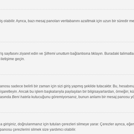
ş olabilir. Ayrıca, bazı mesaj panoları veritabanını azaltmak için uzun bir süredir me
riş sayfasını ziyaret edin ve
Şifremi unuttum
bağlantısına tıklayın. Buradaki talimatlar
iletişime geçin.
su sadece belirli bir zaman için sizi giriş yapmış şekilde tutacaktır. Bu, hesabınız
aretleyin. Ancak bu işlem başkalarıyla paylaşılan bir bilgisayarlardan, örneğin; kütü
ırasında
Beni hatırla
kutucuğunu göremiyorsanız, bunun anlamı bir mesaj panosu yönet
 girişiniz, doğrulanmanız için tutulan çerezleri silmeye yarar. Çerezler ayrıca, eğe
 panosu çerezlerini silmek size yardımcı olabilir.