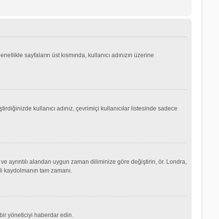
genellikle sayfaların üst kısmında, kullanıcı adınızın üzerine
irdiğinizde kullanıcı adınız, çevrimiçi kullanıcılar listesinde sadece
ve ayrıntılı alandan uygun zaman diliminize göre değiştirin, ör. Londra,
şimdi kaydolmanın tam zamanı.
ir yöneticiyi haberdar edin.