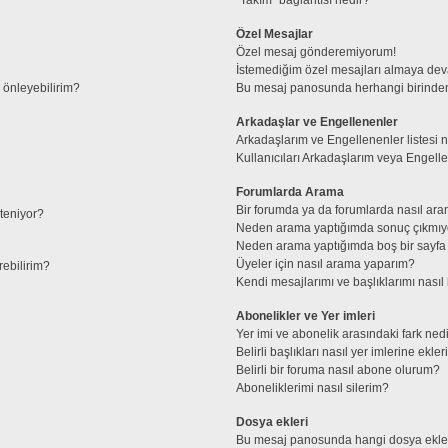
Özel Mesajlar
Özel mesaj gönderemiyorum!
İstemediğim özel mesajları almaya de
l önleyebilirim?
Bu mesaj panosunda herhangi birinden
Arkadaşlar ve Engellenenler
Arkadaşlarım ve Engellenenler listesi 
Kullanıcıları Arkadaşlarım veya Engellene
Forumlarda Arama
Bir forumda ya da forumlarda nasıl ara
steniyor?
Neden arama yaptığımda sonuç çıkmıy
Neden arama yaptığımda boş bir sayfa 
Üyeler için nasıl arama yaparım?
rebilirim?
Kendi mesajlarımı ve başlıklarımı nasıl 
Abonelikler ve Yer imleri
Yer imi ve abonelik arasındaki fark ned
Belirli başlıkları nasıl yer imlerine ek
Belirli bir foruma nasıl abone olurum?
Aboneliklerimi nasıl silerim?
Dosya ekleri
Bu mesaj panosunda hangi dosya ekleri