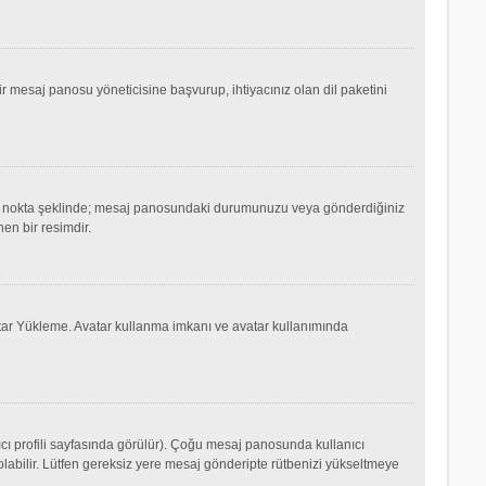
mesaj panosu yöneticisine başvurup, ihtiyacınız olan dil paketini
ok ya da nokta şeklinde; mesaj panosundaki durumunuzu veya gönderdiğiniz
nen bir resimdir.
Avatar Yükleme. Avatar kullanma imkanı ve avatar kullanımında
cı profili sayfasında görülür). Çoğu mesaj panosunda kullanıcı
p olabilir. Lütfen gereksiz yere mesaj gönderipte rütbenizi yükseltmeye