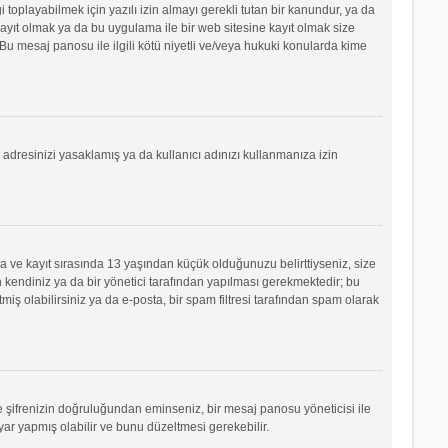
oplayabilmek için yazılı izin almayı gerekli tutan bir kanundur, ya da
e kayıt olmak ya da bu uygulama ile bir web sitesine kayıt olmak size
u mesaj panosu ile ilgili kötü niyetli ve/veya hukuki konularda kime
P adresinizi yasaklamış ya da kullanıcı adınızı kullanmanıza izin
sa ve kayıt sırasında 13 yaşından küçük olduğunuzu belirttiyseniz, size
 kendiniz ya da bir yönetici tarafından yapılması gerekmektedir; bu
tmiş olabilirsiniz ya da e-posta, bir spam filtresi tarafından spam olarak
ve şifrenizin doğruluğundan eminseniz, bir mesaj panosu yöneticisi ile
r yapmış olabilir ve bunu düzeltmesi gerekebilir.