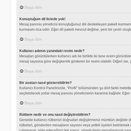
Başa dön
Konuştuğum dil listede yok!
Mesaj panosu yöneticisi konuştuğunuz dili destekleyen paketi kurmamış
kurmasını rica edin. Eğer dil paketi mevcut değilse, yeni bir çeviri olu
Başa dön
Kullanıcı adımın yanındaki resim nedir?
Mesajları görüntülerken kullanıcı adı ile birlikte iki tane resim görüntü
mesaj sayısına göre değişkenlik gösteren bir resim olabilir. Diğeri ise, 
Başa dön
Bir avatarı nasıl gösterebilirim?
Kullanıcı Kontrol Panelinizde, “Profil” bölümünden şu dört farklı metott
seçilebilecek yollar mesaj panosu yöneticisinin kararına bağlıdır. Eğer 
Başa dön
Rütbem nedir ve onu nasıl değiştirebilirim?
Genelde kullanıcı rütbenizi doğrudan değiştirmeniz mümkün değildir (ku
rütbeleri, gönderilen mesajların sayısını veya yetkili üyeleri belirlemek
çalışmayın, elde edeceğiniz tek sonuç, yöneticilerin mesajlarınızın sayı