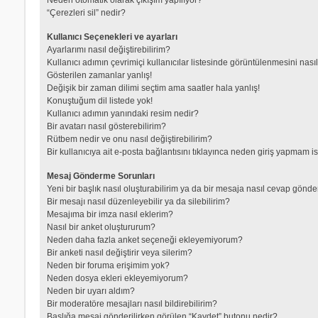
“Çerezleri sil” nedir?
Kullanıcı Seçenekleri ve ayarları
Ayarlarımı nasıl değiştirebilirim?
Kullanıcı adımın çevrimiçi kullanıcılar listesinde görüntülenmesini nası
Gösterilen zamanlar yanlış!
Değişik bir zaman dilimi seçtim ama saatler hala yanlış!
Konuştuğum dil listede yok!
Kullanıcı adımın yanındaki resim nedir?
Bir avatarı nasıl gösterebilirim?
Rütbem nedir ve onu nasıl değiştirebilirim?
Bir kullanıcıya ait e-posta bağlantısını tıklayınca neden giriş yapmam i
Mesaj Gönderme Sorunları
Yeni bir başlık nasıl oluşturabilirim ya da bir mesaja nasıl cevap gönde
Bir mesajı nasıl düzenleyebilir ya da silebilirim?
Mesajıma bir imza nasıl eklerim?
Nasıl bir anket oluştururum?
Neden daha fazla anket seçeneği ekleyemiyorum?
Bir anketi nasıl değiştirir veya silerim?
Neden bir foruma erişimim yok?
Neden dosya ekleri ekleyemiyorum?
Neden bir uyarı aldım?
Bir moderatöre mesajları nasıl bildirebilirim?
Başlığa mesaj gönderilirken görülen “Kaydet” butonu nedir?