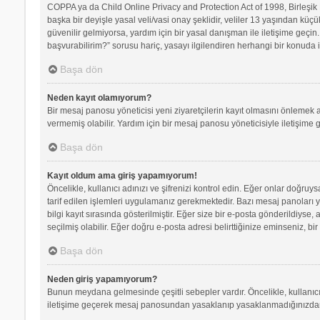
COPPA ya da Child Online Privacy and Protection Act of 1998, Birleşik D
başka bir deyişle yasal veli/vasi onay şeklidir, veliler 13 yaşından küçü
güvenilir gelmiyorsa, yardım için bir yasal danışman ile iletişime geç
başvurabilirim?” sorusu hariç, yasayı ilgilendiren herhangi bir konuda i
Başa dön
Neden kayıt olamıyorum?
Bir mesaj panosu yöneticisi yeni ziyaretçilerin kayıt olmasını önlemek a
vermemiş olabilir. Yardım için bir mesaj panosu yöneticisiyle iletişime 
Başa dön
Kayıt oldum ama giriş yapamıyorum!
Öncelikle, kullanıcı adınızı ve şifrenizi kontrol edin. Eğer onlar doğr
tarif edilen işlemleri uygulamanız gerekmektedir. Bazı mesaj panoları 
bilgi kayıt sırasında gösterilmiştir. Eğer size bir e-posta gönderildiyse,
seçilmiş olabilir. Eğer doğru e-posta adresi belirttiğinize eminseniz, bir
Başa dön
Neden giriş yapamıyorum?
Bunun meydana gelmesinde çeşitli sebepler vardır. Öncelikle, kullanıcı 
iletişime geçerek mesaj panosundan yasaklanıp yasaklanmadığınızdan e