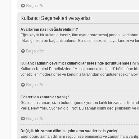
Başa dön
Kullanıcı Seçenekleri ve ayarları
Ayarlarımı nasıl değiştirebilirim?
Eğer kayıtlı bir kullanıcı iseniz, tüm ayarlarınız mesaj panosu veritabanı
tıkladığınızda bir bağlantı bulunur. Bu sistem size tüm ayarlarınızı ve ter
Başa dön
Kullanıcı adımın çevrimiçi kullanıcılar listesinde görüntülenmesini n
Kullanıcı Kontrol Panelinizden, “Mesaj panosu tercihleri” bölümüne tık
yöneticiler, moderatörler ve kendiniz tarafından görüntülenecektir. Böyle
Başa dön
Gösterilen zamanlar yanlış!
Gösterilen zaman, sizin bulunduğunuz yerden farklı bir zaman dilimindey
Paris, New York, Sydney, gibi. Not: Bu zaman dilimi değişikliklerini ve d
Başa dön
Değişik bir zaman dilimi seçtim ama saatler hala yanlış!
Eğer doğru zaman dilimini seçtiğinize eminseniz ve zaman hala yanlışsa,