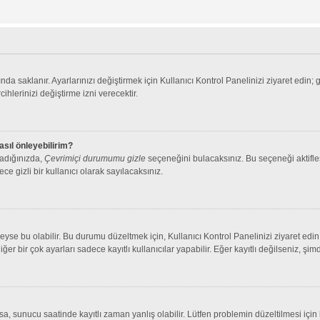
nda saklanır. Ayarlarınızı değiştirmek için Kullanıcı Kontrol Panelinizi ziyaret edin; 
cihlerinizi değiştirme izni verecektir.
asıl önleyebilirim?
ladığınızda,
Çevrimiçi durumumu gizle
seçeneğini bulacaksınız. Bu seçeneği aktifleşt
ce gizli bir kullanıcı olarak sayılacaksınız.
se bu olabilir. Bu durumu düzeltmek için, Kullanıcı Kontrol Panelinizi ziyaret edin 
iğer bir çok ayarları sadece kayıtlı kullanıcılar yapabilir. Eğer kayıtlı değilseniz, 
 sunucu saatinde kayıtlı zaman yanlış olabilir. Lütfen problemin düzeltilmesi için b