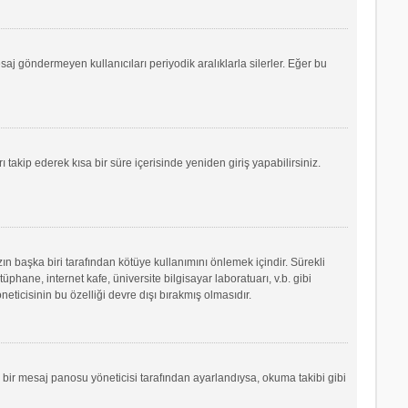
saj göndermeyen kullanıcıları periyodik aralıklarla silerler. Eğer bu
ı takip ederek kısa bir süre içerisinde yeniden giriş yapabilirsiniz.
ın başka biri tarafından kötüye kullanımını önlemek içindir. Sürekli
phane, internet kafe, üniversite bilgisayar laboratuarı, v.b. gibi
icisinin bu özelliği devre dışı bırakmış olmasıdır.
r bir mesaj panosu yöneticisi tarafından ayarlandıysa, okuma takibi gibi