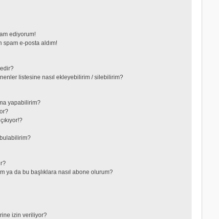
vam ediyorum!
 spam e-posta aldım!
nedir?
nler listesine nasıl ekleyebilirim / silebilirim?
ma yapabilirim?
or?
çıkıyor!?
bulabilirim?
ir?
lerim ya da bu başlıklara nasıl abone olurum?
ne izin veriliyor?