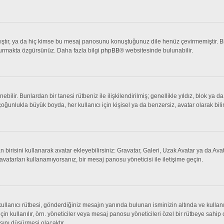
tır, ya da hiç kimse bu mesaj panosunu konuştuğunuz dile henüz çevirmemiştir. Bir 
şturmakta özgürsünüz. Daha fazla bilgi
phpBB
® websitesinde bulunabilir.
lenebilir. Bunlardan bir tanesi rütbeniz ile ilişkilendirilmiş; genellikle yıldız, bl
çoğunlukla büyük boyda, her kullanıcı için kişisel ya da benzersiz, avatar olarak bili
an birisini kullanarak avatar ekleyebilirsiniz: Gravatar, Galeri, Uzak Avatar ya da 
avatarları kullanamıyorsanız, bir mesaj panosu yöneticisi ile iletişime geçin.
llanıcı rütbesi, gönderdiğiniz mesajın yanında bulunan isminizin altında ve kullanı
 için kullanılır, örn. yöneticiler veya mesaj panosu yöneticileri özel bir rütbeye sahi
sını düşürmesi olacaktır.