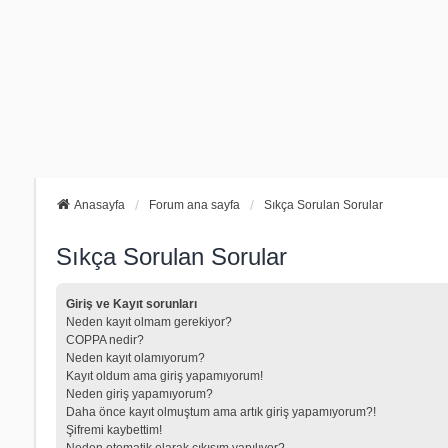
Anasayfa
Forum ana sayfa
Sıkça Sorulan Sorular
Sıkça Sorulan Sorular
Giriş ve Kayıt sorunları
Neden kayıt olmam gerekiyor?
COPPA nedir?
Neden kayıt olamıyorum?
Kayıt oldum ama giriş yapamıyorum!
Neden giriş yapamıyorum?
Daha önce kayıt olmuştum ama artık giriş yapamıyorum?!
Şifremi kaybettim!
Neden otomatik olarak çıkışım yapılıyor?