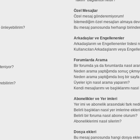
Özel Mesajlar
Özel mesaj gönderemiyorum!
İstemediğim özel mesajları almaya de
l önleyebilirim?
Bu mesaj panosunda herhangi birinden
Arkadaşlar ve Engellenenler
Arkadaşlarım ve Engellenenler listesi 
Kullanıcıları Arkadaşlarım veya Engellene
Forumlarda Arama
Bir forumda ya da forumlarda nasıl ara
steniyor?
Neden arama yaptığımda sonuç çıkmıy
Neden arama yaptığımda boş bir sayfa 
Üyeler için nasıl arama yaparım?
rebilirim?
Kendi mesajlarımı ve başlıklarımı nasıl 
Abonelikler ve Yer imleri
Yer imi ve abonelik arasındaki fark ned
Belirli başlıkları nasıl yer imlerine ek
Belirli bir foruma nasıl abone olurum?
Aboneliklerimi nasıl silerim?
Dosya ekleri
Bu mesaj panosunda hangi dosya ekleri