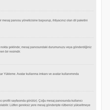
mesaj panosu yöneticisine başvurup, ihtiyacınız olan dil paketini
ok ya da nokta şeklinde; mesaj panosundaki durumunuzu veya gönderdiğiniz
nen bir resimdir.
Avatar Yükleme. Avatar kullanma imkanı ve avatar kullanımında
cı profili sayfasında görülür). Çoğu mesaj panosunda kullanıcı
p olabilir. Lütfen gereksiz yere mesaj gönderipte rütbenizi yükseltmeye