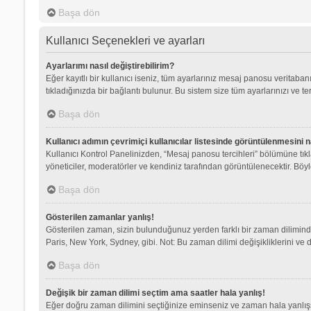
Başa dön
Kullanıcı Seçenekleri ve ayarları
Ayarlarımı nasıl değiştirebilirim?
Eğer kayıtlı bir kullanıcı iseniz, tüm ayarlarınız mesaj panosu veritabanı
tıkladığınızda bir bağlantı bulunur. Bu sistem size tüm ayarlarınızı ve ter
Başa dön
Kullanıcı adımın çevrimiçi kullanıcılar listesinde görüntülenmesini n
Kullanıcı Kontrol Panelinizden, “Mesaj panosu tercihleri” bölümüne tık
yöneticiler, moderatörler ve kendiniz tarafından görüntülenecektir. Böyle
Başa dön
Gösterilen zamanlar yanlış!
Gösterilen zaman, sizin bulunduğunuz yerden farklı bir zaman dilimindey
Paris, New York, Sydney, gibi. Not: Bu zaman dilimi değişikliklerini ve d
Başa dön
Değişik bir zaman dilimi seçtim ama saatler hala yanlış!
Eğer doğru zaman dilimini seçtiğinize eminseniz ve zaman hala yanlışsa,