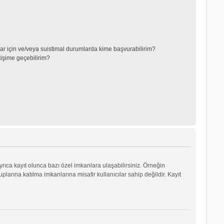
lar için ve/veya suistimal durumlarda kime başvurabilirim?
tişime geçebilirim?
yrıca kayıt olunca bazı özel imkanlara ulaşabilirsiniz. Örneğin
arına katılma imkanlarına misafir kullanıcılar sahip değildir. Kayıt