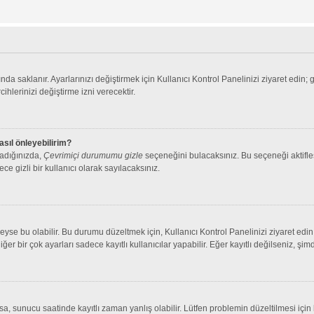
nda saklanır. Ayarlarınızı değiştirmek için Kullanıcı Kontrol Panelinizi ziyaret edin; 
cihlerinizi değiştirme izni verecektir.
asıl önleyebilirim?
ladığınızda,
Çevrimiçi durumumu gizle
seçeneğini bulacaksınız. Bu seçeneği aktifleşt
ce gizli bir kullanıcı olarak sayılacaksınız.
se bu olabilir. Bu durumu düzeltmek için, Kullanıcı Kontrol Panelinizi ziyaret edin 
iğer bir çok ayarları sadece kayıtlı kullanıcılar yapabilir. Eğer kayıtlı değilseniz, 
 sunucu saatinde kayıtlı zaman yanlış olabilir. Lütfen problemin düzeltilmesi için b