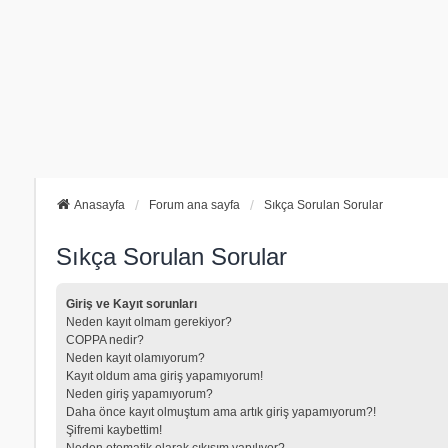
Anasayfa
Forum ana sayfa
Sıkça Sorulan Sorular
Sıkça Sorulan Sorular
Giriş ve Kayıt sorunları
Neden kayıt olmam gerekiyor?
COPPA nedir?
Neden kayıt olamıyorum?
Kayıt oldum ama giriş yapamıyorum!
Neden giriş yapamıyorum?
Daha önce kayıt olmuştum ama artık giriş yapamıyorum?!
Şifremi kaybettim!
Neden otomatik olarak çıkışım yapılıyor?