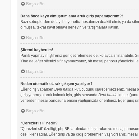
Başa dön
Daha önce kayıt olmuştum ama artık giriş yapamıyorum?!
Bazı sebeplerden dolayı bir yönetici hesabınızı deaktif etmiş ya da silmi
olmuşsa, tekrar kayıt olmayı deneyin ve tartışmalara katılın.
Başa dön
Şifremi kaybettim!
Panik yapmayın! Şifreniz geri getirelemese de, kolayca sıfırlanabilir. Gi
Yine de, eğer şifenizi sıfırlayamazsanız, bir mesaj panosu yöneticisi ile 
Başa dön
Neden otomatik olarak çıkışım yapılıyor?
Eğer giriş yaparken
Beni hatırla
kutucuğunu işaretlemezseniz, mesaj pano
giriş yapmış olarak kalmak için, giriş sırasında
Beni hatırla
kutucuğunu iş
yerlerden mesaj panosuna erişim yaptığınızda önerilmez. Eğer giriş s
Başa dön
“Çerezleri sil” nedir?
“Çerezleri sil” özelliği, phpBB tarafından oluşturulan ve mesaj panosuna
özellikler sağlar. Eğer giriş ya da çıkış problemleri yaşıyorsanız, mesaj