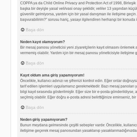
COPPA ya da Child Online Privacy and Protection Act of 1998, Birleşik D
başka bir deyişle yasal veli/vasi onay şeklidir, veliler 13 yaşından küçü
güvenilir gelmiyorsa, yardım için bir yasal danışman ile iletişime geç
başvurabilirim?” sorusu hariç, yasayı ilgilendiren herhangi bir konuda i
Başa dön
Neden kayıt olamıyorum?
Bir mesaj panosu yöneticisi yeni ziyaretçilerin kayıt olmasını önlemek a
vermemiş olabilir. Yardım için bir mesaj panosu yöneticisiyle iletişime 
Başa dön
Kayıt oldum ama giriş yapamıyorum!
Öncelikle, kullanıcı adınızı ve şifrenizi kontrol edin. Eğer onlar doğr
tarif edilen işlemleri uygulamanız gerekmektedir. Bazı mesaj panoları 
bilgi kayıt sırasında gösterilmiştir. Eğer size bir e-posta gönderildiyse,
seçilmiş olabilir. Eğer doğru e-posta adresi belirttiğinize eminseniz, bir
Başa dön
Neden giriş yapamıyorum?
Bunun meydana gelmesinde çeşitli sebepler vardır. Öncelikle, kullanıcı 
iletişime geçerek mesaj panosundan yasaklanıp yasaklanmadığınızdan e