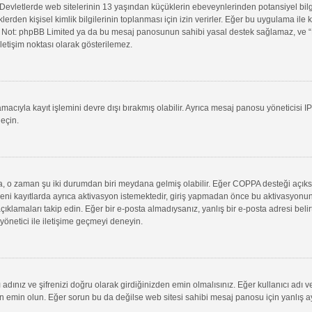
evletlerde web sitelerinin 13 yaşından küçüklerin ebeveynlerinden potansiyel bilgi t
klerden kişisel kimlik bilgilerinin toplanması için izin verirler. Eğer bu uygulama il
in. Not: phpBB Limited ya da bu mesaj panosunun sahibi yasal destek sağlamaz, ve “B
letişim noktası olarak gösterilemez.
macıyla kayıt işlemini devre dışı bırakmış olabilir. Ayrıca mesaj panosu yöneticisi I
geçin.
uysa, o zaman şu iki durumdan biri meydana gelmiş olabilir. Eğer COPPA desteği açık
yeni kayıtlarda ayrıca aktivasyon istemektedir, giriş yapmadan önce bu aktivasyonun
 açıklamaları takip edin. Eğer bir e-posta almadıysanız, yanlış bir e-posta adresi belir
 yönetici ile iletişime geçmeyi deneyin.
adınız ve şifrenizi doğru olarak girdiğinizden emin olmalısınız. Eğer kullanıcı adı 
min olun. Eğer sorun bu da değilse web sitesi sahibi mesaj panosu için yanlış aya