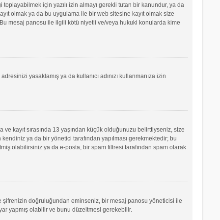
oplayabilmek için yazılı izin almayı gerekli tutan bir kanundur, ya da
e kayıt olmak ya da bu uygulama ile bir web sitesine kayıt olmak size
u mesaj panosu ile ilgili kötü niyetli ve/veya hukuki konularda kime
P adresinizi yasaklamış ya da kullanıcı adınızı kullanmanıza izin
sa ve kayıt sırasında 13 yaşından küçük olduğunuzu belirttiyseniz, size
 kendiniz ya da bir yönetici tarafından yapılması gerekmektedir; bu
tmiş olabilirsiniz ya da e-posta, bir spam filtresi tarafından spam olarak
ve şifrenizin doğruluğundan eminseniz, bir mesaj panosu yöneticisi ile
r yapmış olabilir ve bunu düzeltmesi gerekebilir.