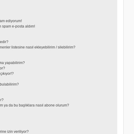
vam ediyorum!
 spam e-posta aldım!
nedir?
nler listesine nasıl ekleyebilirim / silebilirim?
ma yapabilirim?
or?
çıkıyor!?
bulabilirim?
ir?
lerim ya da bu başlıklara nasıl abone olurum?
ne izin veriliyor?