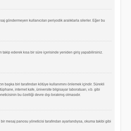
saj göndermeyen kullanıcıları periyodik aralıklarla silerler. Eğer bu
ı takip ederek kısa bir süre içerisinde yeniden giriş yapabilirsiniz.
ın başka biri tarafından kötüye kullanımını önlemek içindir. Sürekli
phane, internet kafe, üniversite bilgisayar laboratuarı, v.b. gibi
icisinin bu özelliği devre dışı bırakmış olmasıdır.
r bir mesaj panosu yöneticisi tarafından ayarlandıysa, okuma takibi gibi