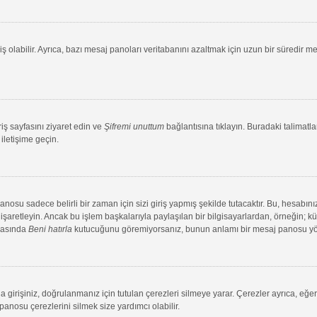
ş olabilir. Ayrıca, bazı mesaj panoları veritabanını azaltmak için uzun bir süredir me
riş sayfasını ziyaret edin ve
Şifremi unuttum
bağlantısına tıklayın. Buradaki talimatlar
iletişime geçin.
su sadece belirli bir zaman için sizi giriş yapmış şekilde tutacaktır. Bu, hesabınız
aretleyin. Ancak bu işlem başkalarıyla paylaşılan bir bilgisayarlardan, örneğin; kütü
ırasında
Beni hatırla
kutucuğunu göremiyorsanız, bunun anlamı bir mesaj panosu yönet
 girişiniz, doğrulanmanız için tutulan çerezleri silmeye yarar. Çerezler ayrıca, eğe
 panosu çerezlerini silmek size yardımcı olabilir.