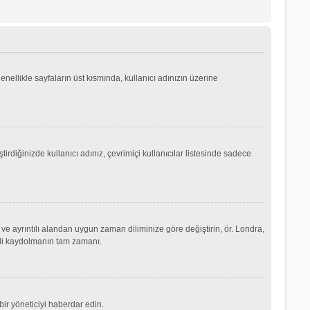
genellikle sayfaların üst kısmında, kullanıcı adınızın üzerine
irdiğinizde kullanıcı adınız, çevrimiçi kullanıcılar listesinde sadece
ve ayrıntılı alandan uygun zaman diliminize göre değiştirin, ör. Londra,
şimdi kaydolmanın tam zamanı.
ir yöneticiyi haberdar edin.