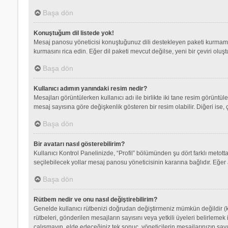
Başa dön
Konuştuğum dil listede yok!
Mesaj panosu yöneticisi konuştuğunuz dili destekleyen paketi kurmamış
kurmasını rica edin. Eğer dil paketi mevcut değilse, yeni bir çeviri olu
Başa dön
Kullanıcı adımın yanındaki resim nedir?
Mesajları görüntülerken kullanıcı adı ile birlikte iki tane resim görüntü
mesaj sayısına göre değişkenlik gösteren bir resim olabilir. Diğeri ise, 
Başa dön
Bir avatarı nasıl gösterebilirim?
Kullanıcı Kontrol Panelinizde, “Profil” bölümünden şu dört farklı metott
seçilebilecek yollar mesaj panosu yöneticisinin kararına bağlıdır. Eğer 
Başa dön
Rütbem nedir ve onu nasıl değiştirebilirim?
Genelde kullanıcı rütbenizi doğrudan değiştirmeniz mümkün değildir (ku
rütbeleri, gönderilen mesajların sayısını veya yetkili üyeleri belirlemek
çalışmayın, elde edeceğiniz tek sonuç, yöneticilerin mesajlarınızın sayı