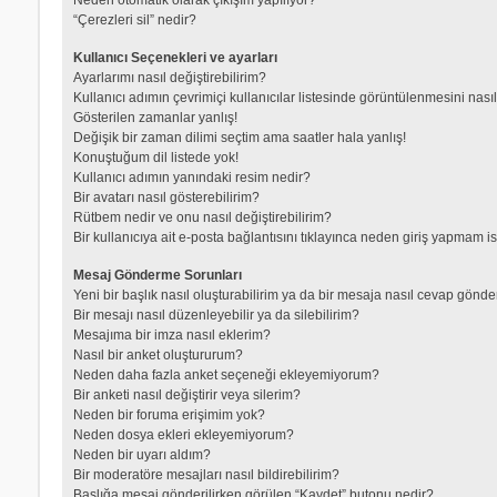
“Çerezleri sil” nedir?
Kullanıcı Seçenekleri ve ayarları
Ayarlarımı nasıl değiştirebilirim?
Kullanıcı adımın çevrimiçi kullanıcılar listesinde görüntülenmesini nası
Gösterilen zamanlar yanlış!
Değişik bir zaman dilimi seçtim ama saatler hala yanlış!
Konuştuğum dil listede yok!
Kullanıcı adımın yanındaki resim nedir?
Bir avatarı nasıl gösterebilirim?
Rütbem nedir ve onu nasıl değiştirebilirim?
Bir kullanıcıya ait e-posta bağlantısını tıklayınca neden giriş yapmam i
Mesaj Gönderme Sorunları
Yeni bir başlık nasıl oluşturabilirim ya da bir mesaja nasıl cevap gönde
Bir mesajı nasıl düzenleyebilir ya da silebilirim?
Mesajıma bir imza nasıl eklerim?
Nasıl bir anket oluştururum?
Neden daha fazla anket seçeneği ekleyemiyorum?
Bir anketi nasıl değiştirir veya silerim?
Neden bir foruma erişimim yok?
Neden dosya ekleri ekleyemiyorum?
Neden bir uyarı aldım?
Bir moderatöre mesajları nasıl bildirebilirim?
Başlığa mesaj gönderilirken görülen “Kaydet” butonu nedir?