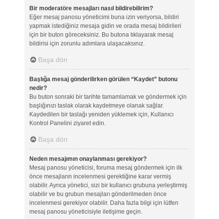
Bir moderatöre mesajları nasıl bildirebilirim?
Eğer mesaj panosu yöneticimi buna izin veriyorsa, bildiri
yapmak istediğiniz mesaja gidin ve orada mesaj bildirileri
için bir buton göreceksiniz. Bu butona tıklayarak mesaj
bildirisi için zorunlu adımlara ulaşacaksınız.
Başa dön
Başlığa mesaj gönderilirken görülen “Kaydet” butonu
nedir?
Bu buton sonraki bir tarihte tamamlamak ve göndermek için
başlığınızı taslak olarak kaydetmeye olanak sağlar.
Kaydedilen bir taslağı yeniden yüklemek için, Kullanıcı
Kontrol Panelini ziyaret edin.
Başa dön
Neden mesajımın onaylanması gerekiyor?
Mesaj panosu yöneticisi, foruma mesaj göndermek için ilk
önce mesajların incelenmesi gerektiğine karar vermiş
olabilir. Ayrıca yönetici, sizi bir kullanıcı grubuna yerleştirmiş
olabilir ve bu grubun mesajları gönderilmeden önce
incelenmesi gerekiyor olabilir. Daha fazla bilgi için lütfen
mesaj panosu yöneticisiyle iletişime geçin.