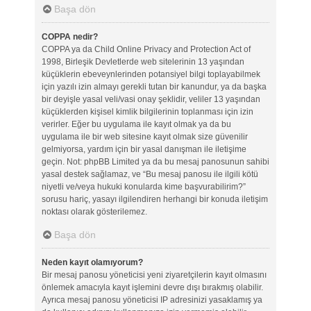
Başa dön
COPPA nedir?
COPPA ya da Child Online Privacy and Protection Act of
1998, Birleşik Devletlerde web sitelerinin 13 yaşından
küçüklerin ebeveynlerinden potansiyel bilgi toplayabilmek
için yazılı izin almayı gerekli tutan bir kanundur, ya da başka
bir deyişle yasal veli/vasi onay şeklidir, veliler 13 yaşından
küçüklerden kişisel kimlik bilgilerinin toplanması için izin
verirler. Eğer bu uygulama ile kayıt olmak ya da bu
uygulama ile bir web sitesine kayıt olmak size güvenilir
gelmiyorsa, yardım için bir yasal danışman ile iletişime
geçin. Not: phpBB Limited ya da bu mesaj panosunun sahibi
yasal destek sağlamaz, ve “Bu mesaj panosu ile ilgili kötü
niyetli ve/veya hukuki konularda kime başvurabilirim?”
sorusu hariç, yasayı ilgilendiren herhangi bir konuda iletişim
noktası olarak gösterilemez.
Başa dön
Neden kayıt olamıyorum?
Bir mesaj panosu yöneticisi yeni ziyaretçilerin kayıt olmasını
önlemek amacıyla kayıt işlemini devre dışı bırakmış olabilir.
Ayrıca mesaj panosu yöneticisi IP adresinizi yasaklamış ya