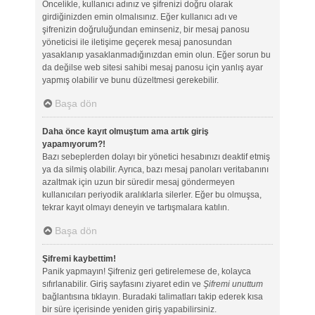
Öncelikle, kullanıcı adınız ve şifrenizi doğru olarak
girdiğinizden emin olmalısınız. Eğer kullanıcı adı ve
şifrenizin doğruluğundan eminseniz, bir mesaj panosu
yöneticisi ile iletişime geçerek mesaj panosundan
yasaklanıp yasaklanmadığınızdan emin olun. Eğer sorun bu
da değilse web sitesi sahibi mesaj panosu için yanlış ayar
yapmış olabilir ve bunu düzeltmesi gerekebilir.
Başa dön
Daha önce kayıt olmuştum ama artık giriş
yapamıyorum?!
Bazı sebeplerden dolayı bir yönetici hesabınızı deaktif etmiş
ya da silmiş olabilir. Ayrıca, bazı mesaj panoları veritabanını
azaltmak için uzun bir süredir mesaj göndermeyen
kullanıcıları periyodik aralıklarla silerler. Eğer bu olmuşsa,
tekrar kayıt olmayı deneyin ve tartışmalara katılın.
Başa dön
Şifremi kaybettim!
Panik yapmayın! Şifreniz geri getirelemese de, kolayca
sıfırlanabilir. Giriş sayfasını ziyaret edin ve
Şifremi unuttum
bağlantısına tıklayın. Buradaki talimatları takip ederek kısa
bir süre içerisinde yeniden giriş yapabilirsiniz.