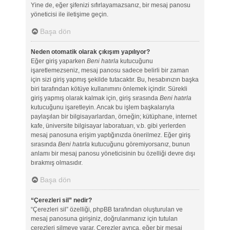
Yine de, eğer şifenizi sıfırlayamazsanız, bir mesaj panosu
yöneticisi ile iletişime geçin.
Başa dön
Neden otomatik olarak çıkışım yapılıyor?
Eğer giriş yaparken
Beni hatırla
kutucuğunu
işaretlemezseniz, mesaj panosu sadece belirli bir zaman
için sizi giriş yapmış şekilde tutacaktır. Bu, hesabınızın başka
biri tarafından kötüye kullanımını önlemek içindir. Sürekli
giriş yapmış olarak kalmak için, giriş sırasında
Beni hatırla
kutucuğunu işaretleyin. Ancak bu işlem başkalarıyla
paylaşılan bir bilgisayarlardan, örneğin; kütüphane, internet
kafe, üniversite bilgisayar laboratuarı, v.b. gibi yerlerden
mesaj panosuna erişim yaptığınızda önerilmez. Eğer giriş
sırasında
Beni hatırla
kutucuğunu göremiyorsanız, bunun
anlamı bir mesaj panosu yöneticisinin bu özelliği devre dışı
bırakmış olmasıdır.
Başa dön
“Çerezleri sil” nedir?
“Çerezleri sil” özelliği, phpBB tarafından oluşturulan ve
mesaj panosuna girişiniz, doğrulanmanız için tutulan
çerezleri silmeye yarar. Çerezler ayrıca, eğer bir mesaj