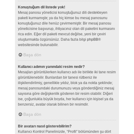
Konuştuğum dil listede yok!
Mesaj panosu yöneticisi konuştuğunuz dili destekleyen
paketi kurmamıştır, ya da hiç kimse bu mesaj panosunu
konuştuğunuz dile henüz çevirmemiştir. Bir mesaj panosu
yöneticisine başvurup, ihtiyacınız olan dil paketini kurmasını
rica edin. Eğer dil paketi mevcut değilse, yeni bir çeviri
oluşturmakta özgürsünüz. Daha fazla bilgi
phpBB
®
websitesinde bulunabilir.
Başa dön
Kullanıcı adımın yanındaki resim nedir?
Mesajları görüntülerken kullanıcı adı ile birlikte iki tane resim
görüntülenebilir. Bunlardan bir tanesi rütbeniz ile
ilişkilendirilmiş; genellikle yıldız, blok ya da nokta şeklinde;
mesaj panosundaki durumunuzu veya gönderdiğiniz mesaj
sayısına göre değişkenlik gösteren bir resim olabilir. Diğeri
ise, çoğunlukla büyük boyda, her kullanıcı için kişisel ya da
benzersiz, avatar olarak bilinen bir resimdir.
Başa dön
Bir avatarı nasıl gösterebilirim?
Kullanıcı Kontrol Panelinizde, “Profil” bölümünden şu dört