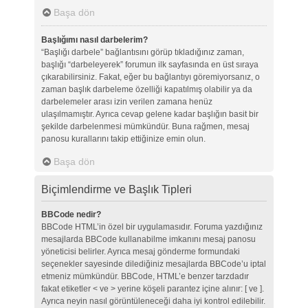
Başa dön
Başlığımı nasıl darbelerim?
“Başlığı darbele” bağlantısını görüp tıkladığınız zaman,
başlığı “darbeleyerek” forumun ilk sayfasında en üst sıraya
çıkarabilirsiniz. Fakat, eğer bu bağlantıyı göremiyorsanız, o
zaman başlık darbeleme özelliği kapatılmış olabilir ya da
darbelemeler arası izin verilen zamana henüz
ulaşılmamıştır. Ayrıca cevap gelene kadar başlığın basit bir
şekilde darbelenmesi mümkündür. Buna rağmen, mesaj
panosu kurallarını takip ettiğinize emin olun.
Başa dön
Biçimlendirme ve Başlık Tipleri
BBCode nedir?
BBCode HTML’in özel bir uygulamasıdır. Foruma yazdığınız
mesajlarda BBCode kullanabilme imkanını mesaj panosu
yöneticisi belirler. Ayrıca mesaj gönderme formundaki
seçenekler sayesinde dilediğiniz mesajlarda BBCode’u iptal
etmeniz mümkündür. BBCode, HTML’e benzer tarzdadır
fakat etiketler < ve > yerine köşeli parantez içine alınır: [ ve ].
Ayrıca neyin nasıl görüntüleneceği daha iyi kontrol edilebilir.