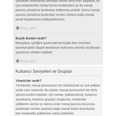
içerdikleri anketlerde otomatik olarak sona erer. Başlıklar, bir
çok nedenlerden dolayı forum moderatörü ya da mesaj
panosu yöneticisi tarafından kilitlenmiş olabilir. Ayrıca mesaj
panosu yöneticisi tarafından verilen izinlere bağlı olarak
kendi başlıklarınızı kilitleyebilirsiniz.
Başa dön
Başlık ikonları nedir?
Mesajlara, içeriğini işaret edecek başlık ikon resimleri
tanımlanabilir. Başlık ikonlarının kullanımı yönetici tarafından
ayarlanan izinlere bağlıdır.
Başa dön
Kullanıcı Seviyeleri ve Grupları
Yöneticiler nedir?
Yöneticiler, mesaj panosunun her bölümünde en çok yetkiye
sahip olan üyelerdir. Bu üyeler, mesaj panosunun her türlü
işlevini kontrol edebilir: izin verme, yetkilendirme, kullanıcı
yasaklama, kullanıcı grupları oluşturma, moderatör
yetkilerini verme vs. Ayrıca onlar mesaj panosu kurucusu
tarafından verilen ayarlara bağlı olarak bütün forumlarda
tam moderatör yetkilerine sahip olabilirler.