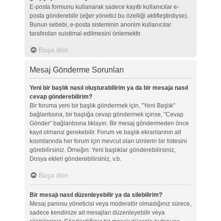
E-posta formunu kullanarak sadece kayıtlı kullanıcılar e-
posta gönderebilir (eğer yönetici bu özelliği aktifleştirdiyse).
Bunun sebebi, e-posta sisteminin anonim kullanıcılar
tarafından suistimal edilmesini önlemektir.
Başa dön
Mesaj Gönderme Sorunları
Yeni bir başlık nasıl oluşturabilirim ya da bir mesaja nasıl
cevap gönderebilirim?
Bir foruma yeni bir başlık göndermek için, "Yeni Başlık"
bağlantısına, bir başlığa cevap göndermek içinse, "Cevap
Gönder" bağlantısına tıklayın. Bir mesaj göndermeden önce
kayıt olmanız gerekebilir. Forum ve başlık ekranlarının alt
kısımlarında her forum için mevcut olan izinlerin bir listesini
görebilirsiniz. Örneğin: Yeni başlıklar gönderebilirsiniz,
Dosya ekleri gönderebilirsiniz, v.b.
Başa dön
Bir mesajı nasıl düzenleyebilir ya da silebilirim?
Mesaj panosu yöneticisi veya moderatör olmadığınız sürece,
sadece kendinize ait mesajları düzenleyebilir veya