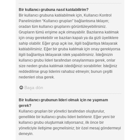
Bir kullanıcı grubuna nasıl katılabilirim?
Bir kullanıcı grubuna katılabilmek için, Kullanıcı Kontrol
Panelinizden “Kullanıcı grupları” bağlantısına tıklayın;
oradan tüm kullanıcı gruplarını görüntüleyebilirsiniz.
Grupların tümü erişime açık olmayabilir. Bazılarına katılmak
için onay gerekebilir ve bazıları kapalı ya da gizli üyeliklere
sahip olabilir. Eğer grup açık ise, ilgili bağlantıya tıklayarak
katılabilirsiniz. Eğer bir gruba katılmak için onay gerekiyorsa
ilgili bağlantıya tıklayarak istek yapabilirsiniz. İsteğinizin
kullanıcı grubu lideri tarafından onaylanması gerek, onlar
size neden gruba katılmak istediğinizi sorabilirler. İsteğiniz
reddedilirse grup liderini rahatsız etmeyin; bunun çeşitli
nedenleri olsa gerek.
Başa dön
Bir kullanıcı grubunun lideri olmak için ne yapmam
gerek?
Kullanıcı grupları bir yönetici tarafından oluşturulur,
genellikle bir kullanıcı grubu lideri belirlenir. Eğer yeni bir
kullanıcı grubu oluşturmak istiyorsanız, ilk önce bir
yöneticiyle iletişime geçmelisiniz; bir özel mesaj göndermeyi
deneyin.