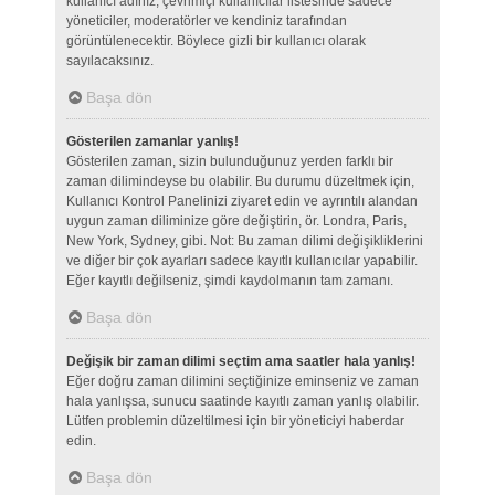
kullanıcı adınız, çevrimiçi kullanıcılar listesinde sadece
yöneticiler, moderatörler ve kendiniz tarafından
görüntülenecektir. Böylece gizli bir kullanıcı olarak
sayılacaksınız.
Başa dön
Gösterilen zamanlar yanlış!
Gösterilen zaman, sizin bulunduğunuz yerden farklı bir
zaman dilimindeyse bu olabilir. Bu durumu düzeltmek için,
Kullanıcı Kontrol Panelinizi ziyaret edin ve ayrıntılı alandan
uygun zaman diliminize göre değiştirin, ör. Londra, Paris,
New York, Sydney, gibi. Not: Bu zaman dilimi değişikliklerini
ve diğer bir çok ayarları sadece kayıtlı kullanıcılar yapabilir.
Eğer kayıtlı değilseniz, şimdi kaydolmanın tam zamanı.
Başa dön
Değişik bir zaman dilimi seçtim ama saatler hala yanlış!
Eğer doğru zaman dilimini seçtiğinize eminseniz ve zaman
hala yanlışsa, sunucu saatinde kayıtlı zaman yanlış olabilir.
Lütfen problemin düzeltilmesi için bir yöneticiyi haberdar
edin.
Başa dön