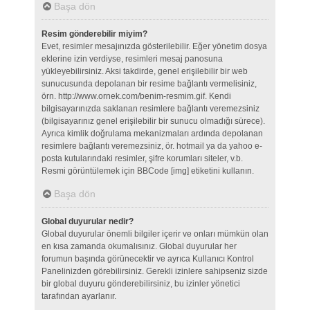
Başa dön
Resim gönderebilir miyim?
Evet, resimler mesajınızda gösterilebilir. Eğer yönetim dosya
eklerine izin verdiyse, resimleri mesaj panosuna
yükleyebilirsiniz. Aksi takdirde, genel erişilebilir bir web
sunucusunda depolanan bir resime bağlantı vermelisiniz,
örn. http://www.ornek.com/benim-resmim.gif. Kendi
bilgisayarınızda saklanan resimlere bağlantı veremezsiniz
(bilgisayarınız genel erişilebilir bir sunucu olmadığı sürece).
Ayrıca kimlik doğrulama mekanizmaları ardında depolanan
resimlere bağlantı veremezsiniz, ör. hotmail ya da yahoo e-
posta kutularındaki resimler, şifre korumları siteler, v.b.
Resmi görüntülemek için BBCode [img] etiketini kullanın.
Başa dön
Global duyurular nedir?
Global duyurular önemli bilgiler içerir ve onları mümkün olan
en kısa zamanda okumalısınız. Global duyurular her
forumun başında görünecektir ve ayrıca Kullanıcı Kontrol
Panelinizden görebilirsiniz. Gerekli izinlere sahipseniz sizde
bir global duyuru gönderebilirsiniz, bu izinler yönetici
tarafından ayarlanır.