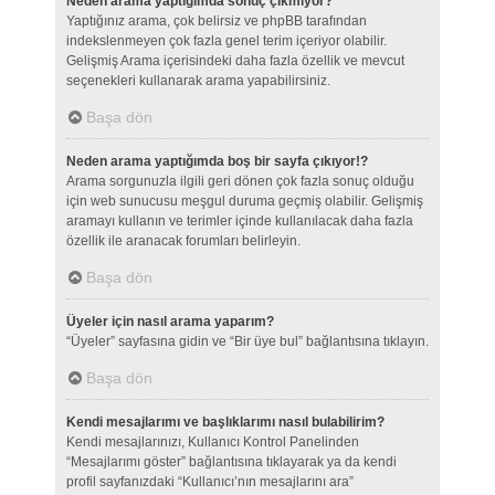
Neden arama yaptığımda sonuç çıkmıyor?
Yaptığınız arama, çok belirsiz ve phpBB tarafından
indekslenmeyen çok fazla genel terim içeriyor olabilir.
Gelişmiş Arama içerisindeki daha fazla özellik ve mevcut
seçenekleri kullanarak arama yapabilirsiniz.
Başa dön
Neden arama yaptığımda boş bir sayfa çıkıyor!?
Arama sorgunuzla ilgili geri dönen çok fazla sonuç olduğu
için web sunucusu meşgul duruma geçmiş olabilir. Gelişmiş
aramayı kullanın ve terimler içinde kullanılacak daha fazla
özellik ile aranacak forumları belirleyin.
Başa dön
Üyeler için nasıl arama yaparım?
“Üyeler” sayfasına gidin ve “Bir üye bul” bağlantısına tıklayın.
Başa dön
Kendi mesajlarımı ve başlıklarımı nasıl bulabilirim?
Kendi mesajlarınızı, Kullanıcı Kontrol Panelinden
“Mesajlarımı göster” bağlantısına tıklayarak ya da kendi
profil sayfanızdaki “Kullanıcı’nın mesajlarını ara”