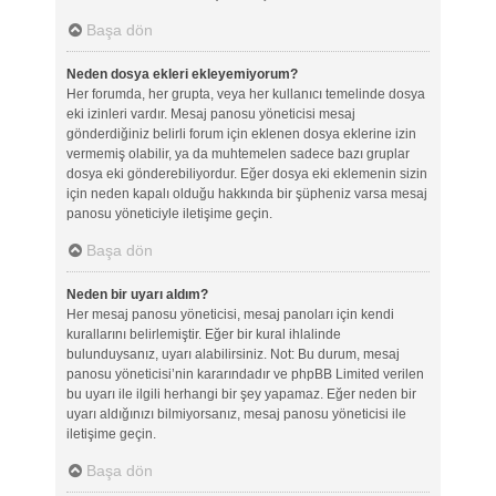
Başa dön
Neden dosya ekleri ekleyemiyorum?
Her forumda, her grupta, veya her kullanıcı temelinde dosya
eki izinleri vardır. Mesaj panosu yöneticisi mesaj
gönderdiğiniz belirli forum için eklenen dosya eklerine izin
vermemiş olabilir, ya da muhtemelen sadece bazı gruplar
dosya eki gönderebiliyordur. Eğer dosya eki eklemenin sizin
için neden kapalı olduğu hakkında bir şüpheniz varsa mesaj
panosu yöneticiyle iletişime geçin.
Başa dön
Neden bir uyarı aldım?
Her mesaj panosu yöneticisi, mesaj panoları için kendi
kurallarını belirlemiştir. Eğer bir kural ihlalinde
bulunduysanız, uyarı alabilirsiniz. Not: Bu durum, mesaj
panosu yöneticisi’nin kararındadır ve phpBB Limited verilen
bu uyarı ile ilgili herhangi bir şey yapamaz. Eğer neden bir
uyarı aldığınızı bilmiyorsanız, mesaj panosu yöneticisi ile
iletişime geçin.
Başa dön