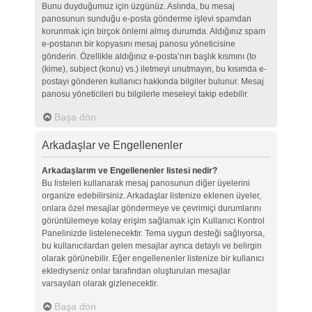
Bunu duyduğumuz için üzgünüz. Aslında, bu mesaj
panosunun sunduğu e-posta gönderme işlevi spamdan
korunmak için birçok önlemi almış durumda. Aldığınız spam
e-postanın bir kopyasını mesaj panosu yöneticisine
gönderin. Özellikle aldığınız e-posta’nın başlık kısmını (to
(kime), subject (konu) vs.) iletmeyi unutmayın, bu kısımda e-
postayı gönderen kullanıcı hakkında bilgiler bulunur. Mesaj
panosu yöneticileri bu bilgilerle meseleyi takip edebilir.
Başa dön
Arkadaşlar ve Engellenenler
Arkadaşlarım ve Engellenenler listesi nedir?
Bu listeleri kullanarak mesaj panosunun diğer üyelerini
organize edebilirsiniz. Arkadaşlar listenize eklenen üyeler,
onlara özel mesajlar göndermeye ve çevrimiçi durumlarını
görüntülemeye kolay erişim sağlamak için Kullanıcı Kontrol
Panelinizde listelenecektir. Tema uygun desteği sağlıyorsa,
bu kullanıcılardan gelen mesajlar ayrıca detaylı ve belirgin
olarak görünebilir. Eğer engellenenler listenize bir kullanıcı
eklediyseniz onlar tarafından oluşturulan mesajlar
varsayılan olarak gizlenecektir.
Başa dön