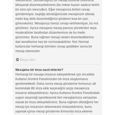
silebilirsiniz. Gönderdiğiniz bir mesajı düzenle butonuna
tıklayarak düzenleyebilirsiniz (bu imkan bazen sadece belirli
bir süre için mevcuttur). Eğer mesajınıza birileri cevap
göndermişse, başlığa döndüğünüzde mesajınızın altında
metni kaç defa düzenlediğinizi gösteren kısa bir yazı
göreceksiniz. Mesajınıza henüz cevap verilmemişse, bu not
görülmez. Ayrıca mesajınız mesaj panosu yöneticileri veya
moderatörler tarafından düzenlenince de bu metin
görünmez. Buna rağmen mesajı neden düzenlediklerine
dair kendilerine has bir not bırakabilirler. Not: Normal
kullanıcılar herhangi birinden cevap geldikten sonra bir
mesajı silemezler.
Başa dön
Mesajıma bir imza nasıl eklerim?
Herhangi bir mesaja imzanızı ekleyebilmek için öncelikle
Kullanıcı Kontrol Panelinizden bir imza oluşturmanız
gerekmektedir. Daha sonra mesaj gönderme formunun alt
kısmındaki
Bir imza ekle
seçeneğini seçip mesajınıza
imzanızı ekleyebilirsiniz. Ayrıca Kullanıcı Kontrol Panelindeki
uygun seçeneği işaretleyerek tüm mesajlarınıza varsayılan
olarak bir imza ekleyebilirsiniz. Buna rağmen dilediğiniz her
mesaj için imzanızın eklenmesini önleyebilirsiniz, bunu
yapmak içinse mesaj gönderme formunda imza ekleme