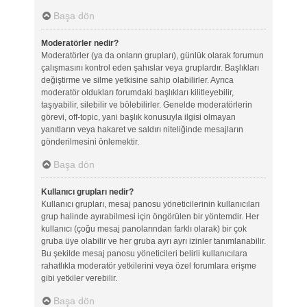
Başa dön
Moderatörler nedir?
Moderatörler (ya da onların grupları), günlük olarak forumun
çalışmasını kontrol eden şahıslar veya gruplardır. Başlıkları
değiştirme ve silme yetkisine sahip olabilirler. Ayrıca
moderatör oldukları forumdaki başlıkları kilitleyebilir,
taşıyabilir, silebilir ve bölebilirler. Genelde moderatörlerin
görevi, off-topic, yani başlık konusuyla ilgisi olmayan
yanıtların veya hakaret ve saldırı niteliğinde mesajların
gönderilmesini önlemektir.
Başa dön
Kullanıcı grupları nedir?
Kullanıcı grupları, mesaj panosu yöneticilerinin kullanıcıları
grup halinde ayırabilmesi için öngörülen bir yöntemdir. Her
kullanıcı (çoğu mesaj panolarından farklı olarak) bir çok
gruba üye olabilir ve her gruba ayrı ayrı izinler tanımlanabilir.
Bu şekilde mesaj panosu yöneticileri belirli kullanıcılara
rahatlıkla moderatör yetkilerini veya özel forumlara erişme
gibi yetkiler verebilir.
Başa dön