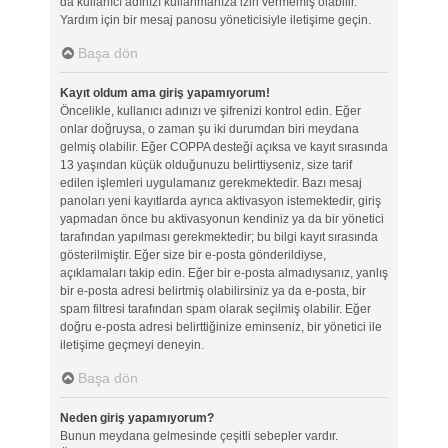
da kullanıcı adınızı kullanmanıza izin vermemiş olabilir.
Yardım için bir mesaj panosu yöneticisiyle iletişime geçin.
Başa dön
Kayıt oldum ama giriş yapamıyorum!
Öncelikle, kullanıcı adınızı ve şifrenizi kontrol edin. Eğer
onlar doğruysa, o zaman şu iki durumdan biri meydana
gelmiş olabilir. Eğer COPPA desteği açıksa ve kayıt sırasında
13 yaşından küçük olduğunuzu belirttiyseniz, size tarif
edilen işlemleri uygulamanız gerekmektedir. Bazı mesaj
panoları yeni kayıtlarda ayrıca aktivasyon istemektedir, giriş
yapmadan önce bu aktivasyonun kendiniz ya da bir yönetici
tarafından yapılması gerekmektedir; bu bilgi kayıt sırasında
gösterilmiştir. Eğer size bir e-posta gönderildiyse,
açıklamaları takip edin. Eğer bir e-posta almadıysanız, yanlış
bir e-posta adresi belirtmiş olabilirsiniz ya da e-posta, bir
spam filtresi tarafından spam olarak seçilmiş olabilir. Eğer
doğru e-posta adresi belirttiğinize eminseniz, bir yönetici ile
iletişime geçmeyi deneyin.
Başa dön
Neden giriş yapamıyorum?
Bunun meydana gelmesinde çeşitli sebepler vardır.