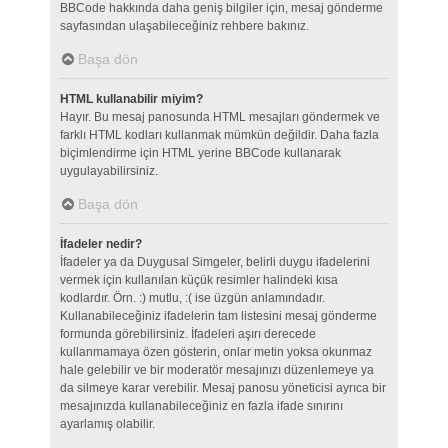
BBCode hakkında daha geniş bilgiler için, mesaj gönderme
sayfasından ulaşabileceğiniz rehbere bakınız.
Başa dön
HTML kullanabilir miyim?
Hayır. Bu mesaj panosunda HTML mesajları göndermek ve
farklı HTML kodları kullanmak mümkün değildir. Daha fazla
biçimlendirme için HTML yerine BBCode kullanarak
uygulayabilirsiniz.
Başa dön
İfadeler nedir?
İfadeler ya da Duygusal Simgeler, belirli duygu ifadelerini
vermek için kullanılan küçük resimler halindeki kısa
kodlardır. Örn. :) mutlu, :( ise üzgün anlamındadır.
Kullanabileceğiniz ifadelerin tam listesini mesaj gönderme
formunda görebilirsiniz. İfadeleri aşırı derecede
kullanmamaya özen gösterin, onlar metin yoksa okunmaz
hale gelebilir ve bir moderatör mesajınızı düzenlemeye ya
da silmeye karar verebilir. Mesaj panosu yöneticisi ayrıca bir
mesajınızda kullanabileceğiniz en fazla ifade sınırını
ayarlamış olabilir.