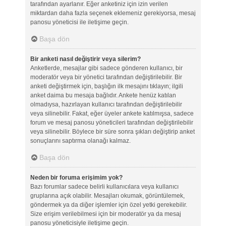
tarafından ayarlanır. Eğer anketiniz için izin verilen
miktardan daha fazla seçenek eklemeniz gerekiyorsa, mesaj
panosu yöneticisi ile iletişime geçin.
Başa dön
Bir anketi nasıl değiştirir veya silerim?
Anketlerde, mesajlar gibi sadece gönderen kullanıcı, bir
moderatör veya bir yönetici tarafından değiştirilebilir. Bir
anketi değiştirmek için, başlığın ilk mesajını tıklayın; ilgili
anket daima bu mesaja bağlıdır. Ankete henüz katılan
olmadıysa, hazırlayan kullanıcı tarafından değiştirilebilir
veya silinebilir. Fakat, eğer üyeler ankete katılmışsa, sadece
forum ve mesaj panosu yöneticileri tarafından değiştirilebilir
veya silinebilir. Böylece bir süre sonra şıkları değiştirip anket
sonuçlarını saptırma olanağı kalmaz.
Başa dön
Neden bir foruma erişimim yok?
Bazı forumlar sadece belirli kullanıcılara veya kullanıcı
gruplarına açık olabilir. Mesajları okumak, görüntülemek,
göndermek ya da diğer işlemler için özel yetki gerekebilir.
Size erişim verilebilmesi için bir moderatör ya da mesaj
panosu yöneticisiyle iletişime geçin.