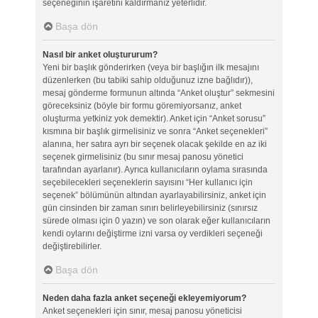
seçeneğinin işaretini kaldırmanız yeterlidir.
Başa dön
Nasıl bir anket oluştururum?
Yeni bir başlık gönderirken (veya bir başlığın ilk mesajını
düzenlerken (bu tabiki sahip olduğunuz izne bağlıdır)),
mesaj gönderme formunun altında “Anket oluştur” sekmesini
göreceksiniz (böyle bir formu göremiyorsanız, anket
oluşturma yetkiniz yok demektir). Anket için “Anket sorusu”
kısmına bir başlık girmelisiniz ve sonra “Anket seçenekleri”
alanına, her satıra ayrı bir seçenek olacak şekilde en az iki
seçenek girmelisiniz (bu sınır mesaj panosu yönetici
tarafından ayarlanır). Ayrıca kullanıcıların oylama sırasında
seçebilecekleri seçeneklerin sayısını “Her kullanıcı için
seçenek” bölümünün altından ayarlayabilirsiniz, anket için
gün cinsinden bir zaman sınırı belirleyebilirsiniz (sınırsız
sürede olması için 0 yazın) ve son olarak eğer kullanıcıların
kendi oylarını değiştirme izni varsa oy verdikleri seçeneği
değiştirebilirler.
Başa dön
Neden daha fazla anket seçeneği ekleyemiyorum?
Anket seçenekleri için sınır, mesaj panosu yöneticisi