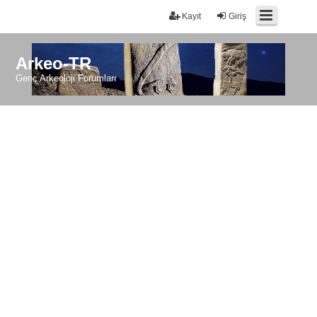
Kayıt
Giriş
Arkeo-TR
Genç Arkeoloji Forumları