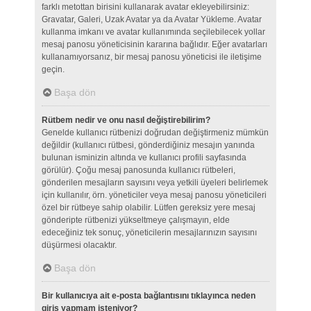
farklı metottan birisini kullanarak avatar ekleyebilirsiniz:
Gravatar, Galeri, Uzak Avatar ya da Avatar Yükleme. Avatar
kullanma imkanı ve avatar kullanımında seçilebilecek yollar
mesaj panosu yöneticisinin kararına bağlıdır. Eğer avatarları
kullanamıyorsanız, bir mesaj panosu yöneticisi ile iletişime
geçin.
Başa dön
Rütbem nedir ve onu nasıl değiştirebilirim?
Genelde kullanıcı rütbenizi doğrudan değiştirmeniz mümkün
değildir (kullanıcı rütbesi, gönderdiğiniz mesajın yanında
bulunan isminizin altında ve kullanıcı profili sayfasında
görülür). Çoğu mesaj panosunda kullanıcı rütbeleri,
gönderilen mesajların sayısını veya yetkili üyeleri belirlemek
için kullanılır, örn. yöneticiler veya mesaj panosu yöneticileri
özel bir rütbeye sahip olabilir. Lütfen gereksiz yere mesaj
gönderipte rütbenizi yükseltmeye çalışmayın, elde
edeceğiniz tek sonuç, yöneticilerin mesajlarınızın sayısını
düşürmesi olacaktır.
Başa dön
Bir kullanıcıya ait e-posta bağlantısını tıklayınca neden
giriş yapmam isteniyor?