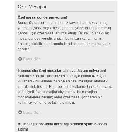
Özel Mesajlar
Özel mesaj gönderemiyorum!
Bunun üç sebebi olabilir; henüz kayıt olmamış veya giriş
yapmamışsınız, veya mesaj panosu yöneticisi bütün mesaj
panosu için özel mesajları iptal etmiş. Üçüncü olanak ise:
mesaj panosu yöneticisi sizin bu imkanı kullanmanızı
önlemiş olabilir, bu durumda kendisine nedenini sormanız
gerekir.
Başa dön
İstemediğim özel mesajları almaya devam ediyorum!
Kullanıcı Kontrol Panelinizdeki mesaj kuralları özelliğini
kullanarak bir kullanıcıdan gelen özel mesajları otomatik
olarak silebilirsiniz. Eğer belirli bir kullanıcıdan küfürlü ya da
kötü niyetli özel mesajlar alıyorsanız, bu mesajları
moderatörlere bildirin; onlar özel mesaj gönderen bir
kullanıcıyı önleme yetkisine sahiptir.
Başa dön
Bu mesaj panosunda herhangi birinden spam e-posta
aldım!