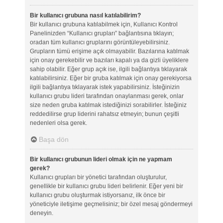
Bir kullanıcı grubuna nasıl katılabilirim?
Bir kullanıcı grubuna katılabilmek için, Kullanıcı Kontrol
Panelinizden “Kullanıcı grupları” bağlantısına tıklayın;
oradan tüm kullanıcı gruplarını görüntüleyebilirsiniz.
Grupların tümü erişime açık olmayabilir. Bazılarına katılmak
için onay gerekebilir ve bazıları kapalı ya da gizli üyeliklere
sahip olabilir. Eğer grup açık ise, ilgili bağlantıya tıklayarak
katılabilirsiniz. Eğer bir gruba katılmak için onay gerekiyorsa
ilgili bağlantıya tıklayarak istek yapabilirsiniz. İsteğinizin
kullanıcı grubu lideri tarafından onaylanması gerek, onlar
size neden gruba katılmak istediğinizi sorabilirler. İsteğiniz
reddedilirse grup liderini rahatsız etmeyin; bunun çeşitli
nedenleri olsa gerek.
Başa dön
Bir kullanıcı grubunun lideri olmak için ne yapmam
gerek?
Kullanıcı grupları bir yönetici tarafından oluşturulur,
genellikle bir kullanıcı grubu lideri belirlenir. Eğer yeni bir
kullanıcı grubu oluşturmak istiyorsanız, ilk önce bir
yöneticiyle iletişime geçmelisiniz; bir özel mesaj göndermeyi
deneyin.