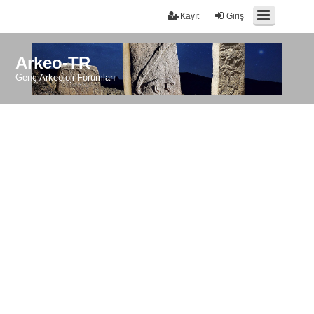
Kayıt
Giriş
Arkeo-TR
Genç Arkeoloji Forumları