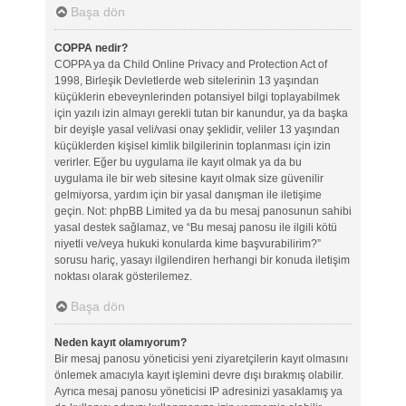
Başa dön
COPPA nedir?
COPPA ya da Child Online Privacy and Protection Act of
1998, Birleşik Devletlerde web sitelerinin 13 yaşından
küçüklerin ebeveynlerinden potansiyel bilgi toplayabilmek
için yazılı izin almayı gerekli tutan bir kanundur, ya da başka
bir deyişle yasal veli/vasi onay şeklidir, veliler 13 yaşından
küçüklerden kişisel kimlik bilgilerinin toplanması için izin
verirler. Eğer bu uygulama ile kayıt olmak ya da bu
uygulama ile bir web sitesine kayıt olmak size güvenilir
gelmiyorsa, yardım için bir yasal danışman ile iletişime
geçin. Not: phpBB Limited ya da bu mesaj panosunun sahibi
yasal destek sağlamaz, ve “Bu mesaj panosu ile ilgili kötü
niyetli ve/veya hukuki konularda kime başvurabilirim?”
sorusu hariç, yasayı ilgilendiren herhangi bir konuda iletişim
noktası olarak gösterilemez.
Başa dön
Neden kayıt olamıyorum?
Bir mesaj panosu yöneticisi yeni ziyaretçilerin kayıt olmasını
önlemek amacıyla kayıt işlemini devre dışı bırakmış olabilir.
Ayrıca mesaj panosu yöneticisi IP adresinizi yasaklamış ya