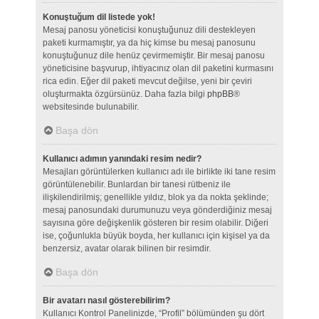
Konuştuğum dil listede yok!
Mesaj panosu yöneticisi konuştuğunuz dili destekleyen
paketi kurmamıştır, ya da hiç kimse bu mesaj panosunu
konuştuğunuz dile henüz çevirmemiştir. Bir mesaj panosu
yöneticisine başvurup, ihtiyacınız olan dil paketini kurmasını
rica edin. Eğer dil paketi mevcut değilse, yeni bir çeviri
oluşturmakta özgürsünüz. Daha fazla bilgi
phpBB
®
websitesinde bulunabilir.
Başa dön
Kullanıcı adımın yanındaki resim nedir?
Mesajları görüntülerken kullanıcı adı ile birlikte iki tane resim
görüntülenebilir. Bunlardan bir tanesi rütbeniz ile
ilişkilendirilmiş; genellikle yıldız, blok ya da nokta şeklinde;
mesaj panosundaki durumunuzu veya gönderdiğiniz mesaj
sayısına göre değişkenlik gösteren bir resim olabilir. Diğeri
ise, çoğunlukla büyük boyda, her kullanıcı için kişisel ya da
benzersiz, avatar olarak bilinen bir resimdir.
Başa dön
Bir avatarı nasıl gösterebilirim?
Kullanıcı Kontrol Panelinizde, “Profil” bölümünden şu dört