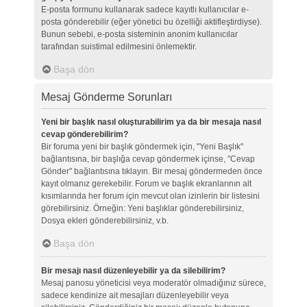
E-posta formunu kullanarak sadece kayıtlı kullanıcılar e-
posta gönderebilir (eğer yönetici bu özelliği aktifleştirdiyse).
Bunun sebebi, e-posta sisteminin anonim kullanıcılar
tarafından suistimal edilmesini önlemektir.
Başa dön
Mesaj Gönderme Sorunları
Yeni bir başlık nasıl oluşturabilirim ya da bir mesaja nasıl
cevap gönderebilirim?
Bir foruma yeni bir başlık göndermek için, "Yeni Başlık"
bağlantısına, bir başlığa cevap göndermek içinse, "Cevap
Gönder" bağlantısına tıklayın. Bir mesaj göndermeden önce
kayıt olmanız gerekebilir. Forum ve başlık ekranlarının alt
kısımlarında her forum için mevcut olan izinlerin bir listesini
görebilirsiniz. Örneğin: Yeni başlıklar gönderebilirsiniz,
Dosya ekleri gönderebilirsiniz, v.b.
Başa dön
Bir mesajı nasıl düzenleyebilir ya da silebilirim?
Mesaj panosu yöneticisi veya moderatör olmadığınız sürece,
sadece kendinize ait mesajları düzenleyebilir veya