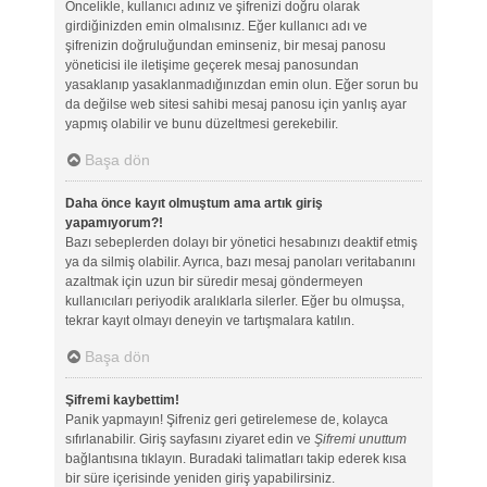
Öncelikle, kullanıcı adınız ve şifrenizi doğru olarak
girdiğinizden emin olmalısınız. Eğer kullanıcı adı ve
şifrenizin doğruluğundan eminseniz, bir mesaj panosu
yöneticisi ile iletişime geçerek mesaj panosundan
yasaklanıp yasaklanmadığınızdan emin olun. Eğer sorun bu
da değilse web sitesi sahibi mesaj panosu için yanlış ayar
yapmış olabilir ve bunu düzeltmesi gerekebilir.
Başa dön
Daha önce kayıt olmuştum ama artık giriş
yapamıyorum?!
Bazı sebeplerden dolayı bir yönetici hesabınızı deaktif etmiş
ya da silmiş olabilir. Ayrıca, bazı mesaj panoları veritabanını
azaltmak için uzun bir süredir mesaj göndermeyen
kullanıcıları periyodik aralıklarla silerler. Eğer bu olmuşsa,
tekrar kayıt olmayı deneyin ve tartışmalara katılın.
Başa dön
Şifremi kaybettim!
Panik yapmayın! Şifreniz geri getirelemese de, kolayca
sıfırlanabilir. Giriş sayfasını ziyaret edin ve
Şifremi unuttum
bağlantısına tıklayın. Buradaki talimatları takip ederek kısa
bir süre içerisinde yeniden giriş yapabilirsiniz.