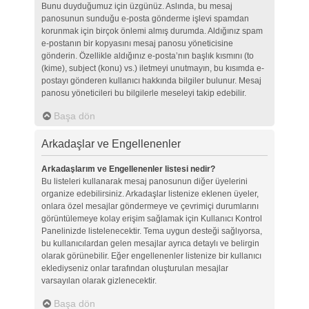
Bunu duyduğumuz için üzgünüz. Aslında, bu mesaj
panosunun sunduğu e-posta gönderme işlevi spamdan
korunmak için birçok önlemi almış durumda. Aldığınız spam
e-postanın bir kopyasını mesaj panosu yöneticisine
gönderin. Özellikle aldığınız e-posta’nın başlık kısmını (to
(kime), subject (konu) vs.) iletmeyi unutmayın, bu kısımda e-
postayı gönderen kullanıcı hakkında bilgiler bulunur. Mesaj
panosu yöneticileri bu bilgilerle meseleyi takip edebilir.
Başa dön
Arkadaşlar ve Engellenenler
Arkadaşlarım ve Engellenenler listesi nedir?
Bu listeleri kullanarak mesaj panosunun diğer üyelerini
organize edebilirsiniz. Arkadaşlar listenize eklenen üyeler,
onlara özel mesajlar göndermeye ve çevrimiçi durumlarını
görüntülemeye kolay erişim sağlamak için Kullanıcı Kontrol
Panelinizde listelenecektir. Tema uygun desteği sağlıyorsa,
bu kullanıcılardan gelen mesajlar ayrıca detaylı ve belirgin
olarak görünebilir. Eğer engellenenler listenize bir kullanıcı
eklediyseniz onlar tarafından oluşturulan mesajlar
varsayılan olarak gizlenecektir.
Başa dön