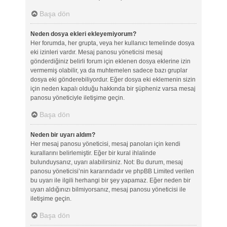
Başa dön
Neden dosya ekleri ekleyemiyorum?
Her forumda, her grupta, veya her kullanıcı temelinde dosya
eki izinleri vardır. Mesaj panosu yöneticisi mesaj
gönderdiğiniz belirli forum için eklenen dosya eklerine izin
vermemiş olabilir, ya da muhtemelen sadece bazı gruplar
dosya eki gönderebiliyordur. Eğer dosya eki eklemenin sizin
için neden kapalı olduğu hakkında bir şüpheniz varsa mesaj
panosu yöneticiyle iletişime geçin.
Başa dön
Neden bir uyarı aldım?
Her mesaj panosu yöneticisi, mesaj panoları için kendi
kurallarını belirlemiştir. Eğer bir kural ihlalinde
bulunduysanız, uyarı alabilirsiniz. Not: Bu durum, mesaj
panosu yöneticisi’nin kararındadır ve phpBB Limited verilen
bu uyarı ile ilgili herhangi bir şey yapamaz. Eğer neden bir
uyarı aldığınızı bilmiyorsanız, mesaj panosu yöneticisi ile
iletişime geçin.
Başa dön