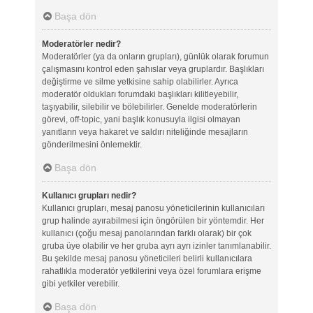
Başa dön
Moderatörler nedir?
Moderatörler (ya da onların grupları), günlük olarak forumun
çalışmasını kontrol eden şahıslar veya gruplardır. Başlıkları
değiştirme ve silme yetkisine sahip olabilirler. Ayrıca
moderatör oldukları forumdaki başlıkları kilitleyebilir,
taşıyabilir, silebilir ve bölebilirler. Genelde moderatörlerin
görevi, off-topic, yani başlık konusuyla ilgisi olmayan
yanıtların veya hakaret ve saldırı niteliğinde mesajların
gönderilmesini önlemektir.
Başa dön
Kullanıcı grupları nedir?
Kullanıcı grupları, mesaj panosu yöneticilerinin kullanıcıları
grup halinde ayırabilmesi için öngörülen bir yöntemdir. Her
kullanıcı (çoğu mesaj panolarından farklı olarak) bir çok
gruba üye olabilir ve her gruba ayrı ayrı izinler tanımlanabilir.
Bu şekilde mesaj panosu yöneticileri belirli kullanıcılara
rahatlıkla moderatör yetkilerini veya özel forumlara erişme
gibi yetkiler verebilir.
Başa dön