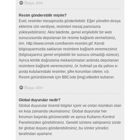
Başa dön
Resim gönderebilir miyim?
Evet, resimler mesajınızda gösterilebilir. Eğer yönetim dosya
eklerine izin verdiyse, resimleri mesaj panosuna
yükleyebilirsiniz. Aksi takdirde, genel erişilebilir bir web
sunucusunda depolanan bir resime bağlantı vermelisiniz,
örn. http://www.ornek.com/benim-resmim.gif. Kendi
bilgisayarınızda saklanan resimlere bağlantı veremezsiniz
(bilgisayarınız genel erişilebilir bir sunucu olmadığı sürece).
Ayrıca kimlik doğrulama mekanizmaları ardında depolanan
resimlere bağlantı veremezsiniz, ör. hotmail ya da yahoo e-
posta kutularındaki resimler, şifre korumları siteler, v.b.
Resmi görüntülemek için BBCode [img] etiketini kullanın.
Başa dön
Global duyurular nedir?
Global duyurular önemli bilgiler içerir ve onları mümkün olan
en kısa zamanda okumalısınız. Global duyurular her
forumun başında görünecektir ve ayrıca Kullanıcı Kontrol
Panelinizden görebilirsiniz. Gerekli izinlere sahipseniz sizde
bir global duyuru gönderebilirsiniz, bu izinler yönetici
tarafından ayarlanır.