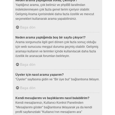
Neden arama yaptığımda sonuç çıkmıyor?
Yaptığınız arama, çok belirsiz ve phpBB tarafından
indekslenmeyen çok fazla genel terim içeriyor olabilir.
Gelişmiş Arama içerisindeki daha fazla özellik ve mevcut
seçenekleri kullanarak arama yapabilirsiniz.
Başa dön
Neden arama yaptığımda boş bir sayfa çıkıyor!?
Arama sorgunuzla ilgili geri dönen çok fazla sonuç olduğu
için web sunucusu meşgul duruma geçmiş olabilir. Gelişmiş
aramayı kullanın ve terimler içinde kullanılacak daha fazla
özellik ile aranacak forumları belirleyin.
Başa dön
Üyeler için nasıl arama yaparım?
“Üyeler” sayfasına gidin ve “Bir üye bul” bağlantısına tıklayın.
Başa dön
Kendi mesajlarımı ve başlıklarımı nasıl bulabilirim?
Kendi mesajlarınızı, Kullanıcı Kontrol Panelinden
“Mesajlarımı göster” bağlantısına tıklayarak ya da kendi
profil sayfanızdaki “Kullanıcı’nın mesajlarını ara”