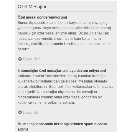
Özel Mesajlar
Özel mesaj gönderemiyorum!
Bunun üç sebebi olabilir; henüz kayıt olmamış veya giriş
yapmamışsınız, veya mesaj panosu yöneticisi bütün mesaj
panosu için özel mesajları iptal etmiş. Üçüncü olanak ise:
mesaj panosu yöneticisi sizin bu imkanı kullanmanızı
önlemiş olabilir, bu durumda kendisine nedenini sormanız
gerekir.
Başa dön
İstemediğim özel mesajları almaya devam ediyorum!
Kullanıcı Kontrol Panelinizdeki mesaj kuralları özelliğini
kullanarak bir kullanıcıdan gelen özel mesajları otomatik
olarak silebilirsiniz. Eğer belirli bir kullanıcıdan küfürlü ya da
kötü niyetli özel mesajlar alıyorsanız, bu mesajları
moderatörlere bildirin; onlar özel mesaj gönderen bir
kullanıcıyı önleme yetkisine sahiptir.
Başa dön
Bu mesaj panosunda herhangi birinden spam e-posta
aldım!