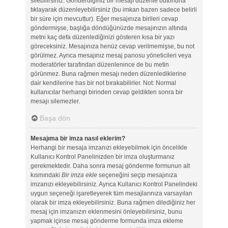
silebilirsiniz. Gönderdiğiniz bir mesajı düzenle butonuna
tıklayarak düzenleyebilirsiniz (bu imkan bazen sadece belirli
bir süre için mevcuttur). Eğer mesajınıza birileri cevap
göndermişse, başlığa döndüğünüzde mesajınızın altında
metni kaç defa düzenlediğinizi gösteren kısa bir yazı
göreceksiniz. Mesajınıza henüz cevap verilmemişse, bu not
görülmez. Ayrıca mesajınız mesaj panosu yöneticileri veya
moderatörler tarafından düzenlenince de bu metin
görünmez. Buna rağmen mesajı neden düzenlediklerine
dair kendilerine has bir not bırakabilirler. Not: Normal
kullanıcılar herhangi birinden cevap geldikten sonra bir
mesajı silemezler.
Başa dön
Mesajıma bir imza nasıl eklerim?
Herhangi bir mesaja imzanızı ekleyebilmek için öncelikle
Kullanıcı Kontrol Panelinizden bir imza oluşturmanız
gerekmektedir. Daha sonra mesaj gönderme formunun alt
kısmındaki
Bir imza ekle
seçeneğini seçip mesajınıza
imzanızı ekleyebilirsiniz. Ayrıca Kullanıcı Kontrol Panelindeki
uygun seçeneği işaretleyerek tüm mesajlarınıza varsayılan
olarak bir imza ekleyebilirsiniz. Buna rağmen dilediğiniz her
mesaj için imzanızın eklenmesini önleyebilirsiniz, bunu
yapmak içinse mesaj gönderme formunda imza ekleme