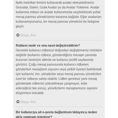
farklı metottan birisini kullanarak avatar ekleyebilirsiniz:
Gravatar, Galeri, Uzak Avatar ya da Avatar Yükleme. Avatar
kullanma imkanı ve avatar kullanımında seçilebilecek yollar
mesaj panosu yöneticisinin kararına bağlıdır. Eğer avatarları
kullanamıyorsanız, bir mesaj panosu yöneticisi ile iletişime
geçin.
Başa dön
Rütbem nedir ve onu nasıl değiştirebilirim?
Genelde kullanıcı rütbenizi doğrudan değiştirmeniz mümkün
değildir (kullanıcı rütbesi, gönderdiğiniz mesajın yanında
bulunan isminizin altında ve kullanıcı profili sayfasında
görülür). Çoğu mesaj panosunda kullanıcı rütbeleri,
gönderilen mesajların sayısını veya yetkili üyeleri belirlemek
için kullanılır, örn. yöneticiler veya mesaj panosu yöneticileri
özel bir rütbeye sahip olabilir. Lütfen gereksiz yere mesaj
gönderipte rütbenizi yükseltmeye çalışmayın, elde
edeceğiniz tek sonuç, yöneticilerin mesajlarınızın sayısını
düşürmesi olacaktır.
Başa dön
Bir kullanıcıya ait e-posta bağlantısını tıklayınca neden
giriş yapmam isteniyor?