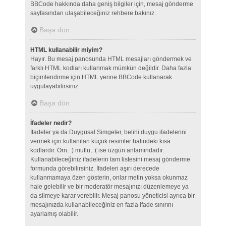
BBCode hakkında daha geniş bilgiler için, mesaj gönderme
sayfasından ulaşabileceğiniz rehbere bakınız.
Başa dön
HTML kullanabilir miyim?
Hayır. Bu mesaj panosunda HTML mesajları göndermek ve
farklı HTML kodları kullanmak mümkün değildir. Daha fazla
biçimlendirme için HTML yerine BBCode kullanarak
uygulayabilirsiniz.
Başa dön
İfadeler nedir?
İfadeler ya da Duygusal Simgeler, belirli duygu ifadelerini
vermek için kullanılan küçük resimler halindeki kısa
kodlardır. Örn. :) mutlu, :( ise üzgün anlamındadır.
Kullanabileceğiniz ifadelerin tam listesini mesaj gönderme
formunda görebilirsiniz. İfadeleri aşırı derecede
kullanmamaya özen gösterin, onlar metin yoksa okunmaz
hale gelebilir ve bir moderatör mesajınızı düzenlemeye ya
da silmeye karar verebilir. Mesaj panosu yöneticisi ayrıca bir
mesajınızda kullanabileceğiniz en fazla ifade sınırını
ayarlamış olabilir.