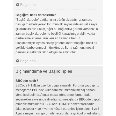
Başa dön
Başlığımı nasıl darbelerim?
“Başlığı darbele” bağlantısını görüp tıkladığınız zaman,
başlığı “darbeleyerek” forumun ilk sayfasında en üst sıraya
çıkarabilirsiniz. Fakat, eğer bu bağlantıyı göremiyorsanız, o
zaman başlık darbeleme özelliği kapatılmış olabilir ya da
darbelemeler arası izin verilen zamana henüz
ulaşılmamıştır. Ayrıca cevap gelene kadar başlığın basit bir
şekilde darbelenmesi mümkündür. Buna rağmen, mesaj
panosu kurallarını takip ettiğinize emin olun.
Başa dön
Biçimlendirme ve Başlık Tipleri
BBCode nedir?
BBCode HTML’in özel bir uygulamasıdır. Foruma yazdığınız
mesajlarda BBCode kullanabilme imkanını mesaj panosu
yöneticisi belirler. Ayrıca mesaj gönderme formundaki
seçenekler sayesinde dilediğiniz mesajlarda BBCode’u iptal
etmeniz mümkündür. BBCode, HTML’e benzer tarzdadır
fakat etiketler < ve > yerine köşeli parantez içine alınır: [ ve ].
Ayrıca neyin nasıl görüntüleneceği daha iyi kontrol edilebilir.