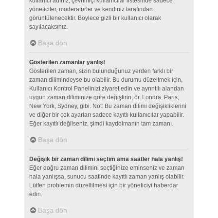
kullanıcı adınız, çevrimiçi kullanıcılar listesinde sadece
yöneticiler, moderatörler ve kendiniz tarafından
görüntülenecektir. Böylece gizli bir kullanıcı olarak
sayılacaksınız.
Başa dön
Gösterilen zamanlar yanlış!
Gösterilen zaman, sizin bulunduğunuz yerden farklı bir
zaman dilimindeyse bu olabilir. Bu durumu düzeltmek için,
Kullanıcı Kontrol Panelinizi ziyaret edin ve ayrıntılı alandan
uygun zaman diliminize göre değiştirin, ör. Londra, Paris,
New York, Sydney, gibi. Not: Bu zaman dilimi değişikliklerini
ve diğer bir çok ayarları sadece kayıtlı kullanıcılar yapabilir.
Eğer kayıtlı değilseniz, şimdi kaydolmanın tam zamanı.
Başa dön
Değişik bir zaman dilimi seçtim ama saatler hala yanlış!
Eğer doğru zaman dilimini seçtiğinize eminseniz ve zaman
hala yanlışsa, sunucu saatinde kayıtlı zaman yanlış olabilir.
Lütfen problemin düzeltilmesi için bir yöneticiyi haberdar
edin.
Başa dön