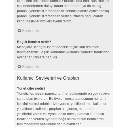
içerdikleri anketlerde otomatik olarak sona erer. Başlıklar, bir
çok nedenlerden dolayı forum moderatörü ya da mesaj
panosu yöneticisi tarafından kilitlenmiş olabilir. Ayrıca mesaj
panosu yöneticisi tarafından verilen izinlere bağlı olarak
kendi başlıklarınızı kilitleyebilirsiniz.
Başa dön
Başlık ikonları nedir?
Mesajlara, içeriğini işaret edecek başlık ikon resimleri
tanımlanabilir. Başlık ikonlarının kullanımı yönetici tarafından
ayarlanan izinlere bağlıdır.
Başa dön
Kullanıcı Seviyeleri ve Grupları
Yöneticiler nedir?
Yöneticiler, mesaj panosunun her bölümünde en çok yetkiye
sahip olan üyelerdir. Bu üyeler, mesaj panosunun her türlü
işlevini kontrol edebilir: izin verme, yetkilendirme, kullanıcı
yasaklama, kullanıcı grupları oluşturma, moderatör
yetkilerini verme vs. Ayrıca onlar mesaj panosu kurucusu
tarafından verilen ayarlara bağlı olarak bütün forumlarda
tam moderatör yetkilerine sahip olabilirler.