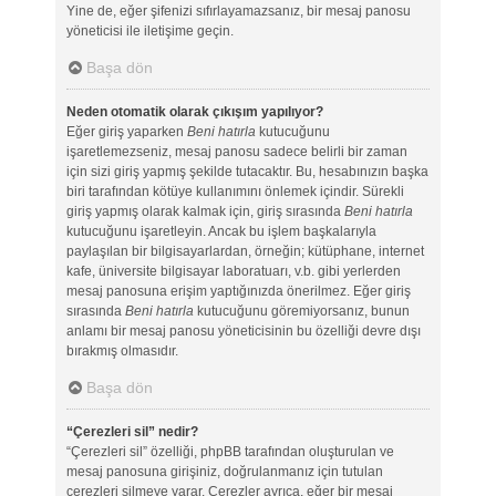
Yine de, eğer şifenizi sıfırlayamazsanız, bir mesaj panosu
yöneticisi ile iletişime geçin.
Başa dön
Neden otomatik olarak çıkışım yapılıyor?
Eğer giriş yaparken
Beni hatırla
kutucuğunu
işaretlemezseniz, mesaj panosu sadece belirli bir zaman
için sizi giriş yapmış şekilde tutacaktır. Bu, hesabınızın başka
biri tarafından kötüye kullanımını önlemek içindir. Sürekli
giriş yapmış olarak kalmak için, giriş sırasında
Beni hatırla
kutucuğunu işaretleyin. Ancak bu işlem başkalarıyla
paylaşılan bir bilgisayarlardan, örneğin; kütüphane, internet
kafe, üniversite bilgisayar laboratuarı, v.b. gibi yerlerden
mesaj panosuna erişim yaptığınızda önerilmez. Eğer giriş
sırasında
Beni hatırla
kutucuğunu göremiyorsanız, bunun
anlamı bir mesaj panosu yöneticisinin bu özelliği devre dışı
bırakmış olmasıdır.
Başa dön
“Çerezleri sil” nedir?
“Çerezleri sil” özelliği, phpBB tarafından oluşturulan ve
mesaj panosuna girişiniz, doğrulanmanız için tutulan
çerezleri silmeye yarar. Çerezler ayrıca, eğer bir mesaj