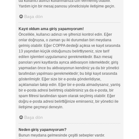
da kullanıcı adınızı kullanmanıza izin vermemiş olabilir.
Yardım için bir mesaj panosu yöneticisiyle iletişime geçin.
Başa dön
Kayıt oldum ama giriş yapamıyorum!
Öncelikle, kullanıcı adınızı ve şifrenizi kontrol edin. Eğer
onlar doğruysa, o zaman şu iki durumdan biri meydana
gelmiş olabilir. Eğer COPPA desteği açıksa ve kayıt sırasında
13 yaşından küçük olduğunuzu belirttiyseniz, size tarif
edilen işlemleri uygulamanız gerekmektedir. Bazı mesaj
panoları yeni kayıtlarda ayrıca aktivasyon istemektedir, giriş
yapmadan önce bu aktivasyonun kendiniz ya da bir yönetici
tarafından yapılması gerekmektedir; bu bilgi kayıt sırasında
gösterilmiştir. Eğer size bir e-posta gönderildiyse,
açıklamaları takip edin. Eğer bir e-posta almadıysanız, yanlış
bir e-posta adresi belirtmiş olabilirsiniz ya da e-posta, bir
spam filtresi tarafından spam olarak seçilmiş olabilir. Eğer
doğru e-posta adresi belirttiğinize eminseniz, bir yönetici ile
iletişime geçmeyi deneyin.
Başa dön
Neden giriş yapamıyorum?
Bunun meydana gelmesinde çeşitli sebepler vardır.