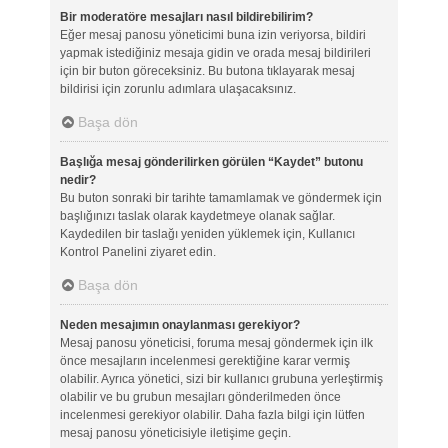
Bir moderatöre mesajları nasıl bildirebilirim?
Eğer mesaj panosu yöneticimi buna izin veriyorsa, bildiri
yapmak istediğiniz mesaja gidin ve orada mesaj bildirileri
için bir buton göreceksiniz. Bu butona tıklayarak mesaj
bildirisi için zorunlu adımlara ulaşacaksınız.
Başa dön
Başlığa mesaj gönderilirken görülen “Kaydet” butonu
nedir?
Bu buton sonraki bir tarihte tamamlamak ve göndermek için
başlığınızı taslak olarak kaydetmeye olanak sağlar.
Kaydedilen bir taslağı yeniden yüklemek için, Kullanıcı
Kontrol Panelini ziyaret edin.
Başa dön
Neden mesajımın onaylanması gerekiyor?
Mesaj panosu yöneticisi, foruma mesaj göndermek için ilk
önce mesajların incelenmesi gerektiğine karar vermiş
olabilir. Ayrıca yönetici, sizi bir kullanıcı grubuna yerleştirmiş
olabilir ve bu grubun mesajları gönderilmeden önce
incelenmesi gerekiyor olabilir. Daha fazla bilgi için lütfen
mesaj panosu yöneticisiyle iletişime geçin.