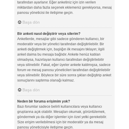
tarafından ayarlanır. Eğer anketiniz için izin verilen
miktardan daha fazla seçenek eklemeniz gerekiyorsa, mesaj
panosu yöneticisi ile iletişime geçin.
Başa dön
Bir anketi nasıl değiştirir veya silerim?
Anketlerde, mesajlar gibi sadece gönderen kullanıcı, bir
moderatör veya bir yönetici tarafından değiştirilebilir. Bir
anketi değiştirmek için, başlığın ilk mesajını tıklayın; ilgili
anket daima bu mesaja bağlıdır. Ankete henüz katılan
olmadıysa, hazırlayan kullanıcı tarafından değiştirilebilir
veya silinebilir. Fakat, eğer üyeler ankete katılmışsa, sadece
forum ve mesaj panosu yöneticileri tarafından değiştirilebilir
veya silinebilir. Böylece bir süre sonra şıkları değiştirip anket
sonuçlarını saptırma olanağı kalmaz.
Başa dön
Neden bir foruma erişimim yok?
Bazı forumlar sadece belirli kullanıcılara veya kullanıcı
gruplarına açık olabilir. Mesajları okumak, görüntülemek,
göndermek ya da diğer işlemler için özel yetki gerekebilir.
Size erişim verilebilmesi için bir moderatör ya da mesaj
panosu yöneticisiyle iletişime geçin.