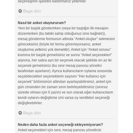
seçeneğinin işaretini kaldırmanız yeterlidir.
Başa dön
Nasıl bir anket oluştururum?
Yeni bir başlık gönderirken (veya bir başlığın ilk mesajını
düzenlerken (bu tabiki sahip olduğunuz izne bağlıdır)),
mesaj gönderme formunun altında “Anket oluştur” sekmesini
göreceksiniz (böyle bir formu göremiyorsanız, anket
oluşturma yetkiniz yok demektir). Anket için “Anket sorusu”
kısmına bir başlık girmelisiniz ve sonra “Anket seçenekleri”
alanına, her satıra ayrı bir seçenek olacak şekilde en az iki
seçenek girmelisiniz (bu sınır mesaj panosu yönetici
tarafından ayarlanır). Ayrıca kullanıcıların oylama sırasında
seçebilecekleri seçeneklerin sayısını “Her kullanıcı için
seçenek” bölümünün altından ayarlayabilirsiniz, anket için
gün cinsinden bir zaman sınırı belirleyebilirsiniz (sınırsız
sürede olması için 0 yazın) ve son olarak eğer kullanıcıların
kendi oylarını değiştirme izni varsa oy verdikleri seçeneği
değiştirebilirler.
Başa dön
Neden daha fazla anket seçeneği ekleyemiyorum?
Anket seçenekleri için sınır, mesaj panosu yöneticisi