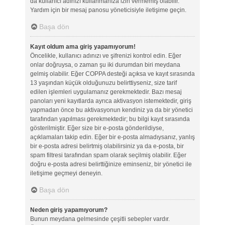
da kullanıcı adınızı kullanmanıza izin vermemiş olabilir.
Yardım için bir mesaj panosu yöneticisiyle iletişime geçin.
Başa dön
Kayıt oldum ama giriş yapamıyorum!
Öncelikle, kullanıcı adınızı ve şifrenizi kontrol edin. Eğer
onlar doğruysa, o zaman şu iki durumdan biri meydana
gelmiş olabilir. Eğer COPPA desteği açıksa ve kayıt sırasında
13 yaşından küçük olduğunuzu belirttiyseniz, size tarif
edilen işlemleri uygulamanız gerekmektedir. Bazı mesaj
panoları yeni kayıtlarda ayrıca aktivasyon istemektedir, giriş
yapmadan önce bu aktivasyonun kendiniz ya da bir yönetici
tarafından yapılması gerekmektedir; bu bilgi kayıt sırasında
gösterilmiştir. Eğer size bir e-posta gönderildiyse,
açıklamaları takip edin. Eğer bir e-posta almadıysanız, yanlış
bir e-posta adresi belirtmiş olabilirsiniz ya da e-posta, bir
spam filtresi tarafından spam olarak seçilmiş olabilir. Eğer
doğru e-posta adresi belirttiğinize eminseniz, bir yönetici ile
iletişime geçmeyi deneyin.
Başa dön
Neden giriş yapamıyorum?
Bunun meydana gelmesinde çeşitli sebepler vardır.