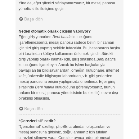
Yine de, eğer şifenizi sıfırlayamazsanız, bir mesaj panosu
yöneticisi ile iletişime geçin.
Başa dön
Neden otomatik olarak çıkışım yapılıyor?
Eğer giriş yaparken
Beni hatırla
kutucuğunu
işaretlemezseniz, mesaj panosu sadece belirli bir zaman
için sizi giriş yapmış şekilde tutacaktır. Bu, hesabınızın başka
biri tarafından kötüye kullanımını önlemek içindir. Sürekli
giriş yapmış olarak kalmak için, giriş sırasında
Beni hatırla
kutucuğunu işaretleyin. Ancak bu işlem başkalarıyla
paylaşılan bir bilgisayarlardan, örneğin; kütüphane, internet
kafe, üniversite bilgisayar laboratuarı, v.b. gibi yerlerden
mesaj panosuna erişim yaptığınızda önerilmez. Eğer giriş
sırasında
Beni hatırla
kutucuğunu göremiyorsanız, bunun
anlamı bir mesaj panosu yöneticisinin bu özelliği devre dışı
bırakmış olmasıdır.
Başa dön
“Çerezleri sil” nedir?
“Çerezleri sil” özelliği, phpBB tarafından oluşturulan ve
mesaj panosuna girişiniz, doğrulanmanız için tutulan
çerezleri silmeye yarar. Çerezler ayrıca, eğer bir mesaj