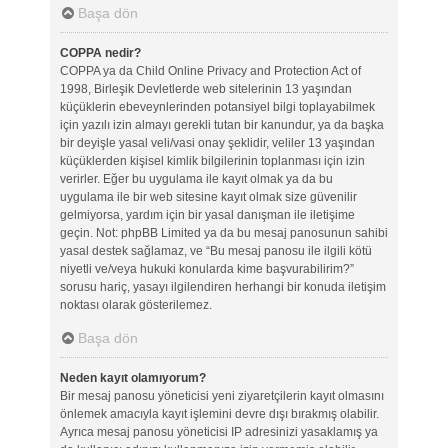
Başa dön
COPPA nedir?
COPPA ya da Child Online Privacy and Protection Act of
1998, Birleşik Devletlerde web sitelerinin 13 yaşından
küçüklerin ebeveynlerinden potansiyel bilgi toplayabilmek
için yazılı izin almayı gerekli tutan bir kanundur, ya da başka
bir deyişle yasal veli/vasi onay şeklidir, veliler 13 yaşından
küçüklerden kişisel kimlik bilgilerinin toplanması için izin
verirler. Eğer bu uygulama ile kayıt olmak ya da bu
uygulama ile bir web sitesine kayıt olmak size güvenilir
gelmiyorsa, yardım için bir yasal danışman ile iletişime
geçin. Not: phpBB Limited ya da bu mesaj panosunun sahibi
yasal destek sağlamaz, ve “Bu mesaj panosu ile ilgili kötü
niyetli ve/veya hukuki konularda kime başvurabilirim?”
sorusu hariç, yasayı ilgilendiren herhangi bir konuda iletişim
noktası olarak gösterilemez.
Başa dön
Neden kayıt olamıyorum?
Bir mesaj panosu yöneticisi yeni ziyaretçilerin kayıt olmasını
önlemek amacıyla kayıt işlemini devre dışı bırakmış olabilir.
Ayrıca mesaj panosu yöneticisi IP adresinizi yasaklamış ya