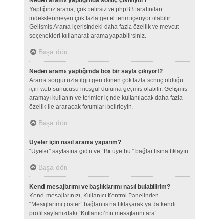
Neden arama yaptığımda sonuç çıkmıyor?
Yaptığınız arama, çok belirsiz ve phpBB tarafından
indekslenmeyen çok fazla genel terim içeriyor olabilir.
Gelişmiş Arama içerisindeki daha fazla özellik ve mevcut
seçenekleri kullanarak arama yapabilirsiniz.
Başa dön
Neden arama yaptığımda boş bir sayfa çıkıyor!?
Arama sorgunuzla ilgili geri dönen çok fazla sonuç olduğu
için web sunucusu meşgul duruma geçmiş olabilir. Gelişmiş
aramayı kullanın ve terimler içinde kullanılacak daha fazla
özellik ile aranacak forumları belirleyin.
Başa dön
Üyeler için nasıl arama yaparım?
“Üyeler” sayfasına gidin ve “Bir üye bul” bağlantısına tıklayın.
Başa dön
Kendi mesajlarımı ve başlıklarımı nasıl bulabilirim?
Kendi mesajlarınızı, Kullanıcı Kontrol Panelinden
“Mesajlarımı göster” bağlantısına tıklayarak ya da kendi
profil sayfanızdaki “Kullanıcı’nın mesajlarını ara”