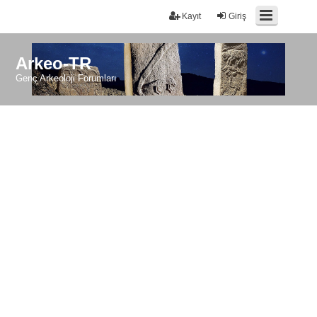
Kayıt
Giriş
Arkeo-TR
Genç Arkeoloji Forumları