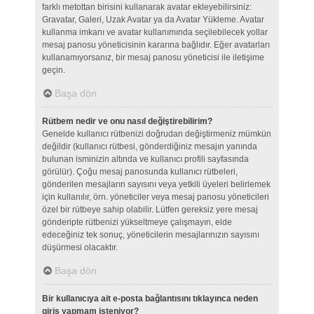
farklı metottan birisini kullanarak avatar ekleyebilirsiniz:
Gravatar, Galeri, Uzak Avatar ya da Avatar Yükleme. Avatar
kullanma imkanı ve avatar kullanımında seçilebilecek yollar
mesaj panosu yöneticisinin kararına bağlıdır. Eğer avatarları
kullanamıyorsanız, bir mesaj panosu yöneticisi ile iletişime
geçin.
Başa dön
Rütbem nedir ve onu nasıl değiştirebilirim?
Genelde kullanıcı rütbenizi doğrudan değiştirmeniz mümkün
değildir (kullanıcı rütbesi, gönderdiğiniz mesajın yanında
bulunan isminizin altında ve kullanıcı profili sayfasında
görülür). Çoğu mesaj panosunda kullanıcı rütbeleri,
gönderilen mesajların sayısını veya yetkili üyeleri belirlemek
için kullanılır, örn. yöneticiler veya mesaj panosu yöneticileri
özel bir rütbeye sahip olabilir. Lütfen gereksiz yere mesaj
gönderipte rütbenizi yükseltmeye çalışmayın, elde
edeceğiniz tek sonuç, yöneticilerin mesajlarınızın sayısını
düşürmesi olacaktır.
Başa dön
Bir kullanıcıya ait e-posta bağlantısını tıklayınca neden
giriş yapmam isteniyor?