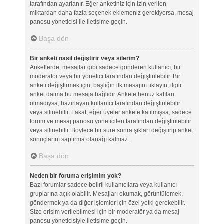
tarafından ayarlanır. Eğer anketiniz için izin verilen
miktardan daha fazla seçenek eklemeniz gerekiyorsa, mesaj
panosu yöneticisi ile iletişime geçin.
Başa dön
Bir anketi nasıl değiştirir veya silerim?
Anketlerde, mesajlar gibi sadece gönderen kullanıcı, bir
moderatör veya bir yönetici tarafından değiştirilebilir. Bir
anketi değiştirmek için, başlığın ilk mesajını tıklayın; ilgili
anket daima bu mesaja bağlıdır. Ankete henüz katılan
olmadıysa, hazırlayan kullanıcı tarafından değiştirilebilir
veya silinebilir. Fakat, eğer üyeler ankete katılmışsa, sadece
forum ve mesaj panosu yöneticileri tarafından değiştirilebilir
veya silinebilir. Böylece bir süre sonra şıkları değiştirip anket
sonuçlarını saptırma olanağı kalmaz.
Başa dön
Neden bir foruma erişimim yok?
Bazı forumlar sadece belirli kullanıcılara veya kullanıcı
gruplarına açık olabilir. Mesajları okumak, görüntülemek,
göndermek ya da diğer işlemler için özel yetki gerekebilir.
Size erişim verilebilmesi için bir moderatör ya da mesaj
panosu yöneticisiyle iletişime geçin.