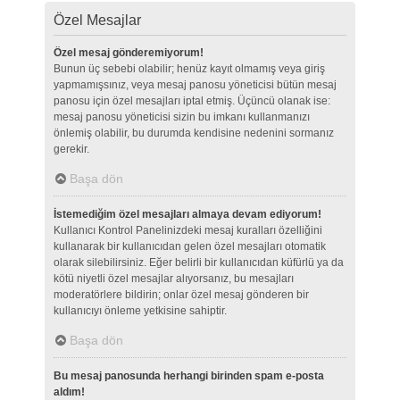
Özel Mesajlar
Özel mesaj gönderemiyorum!
Bunun üç sebebi olabilir; henüz kayıt olmamış veya giriş
yapmamışsınız, veya mesaj panosu yöneticisi bütün mesaj
panosu için özel mesajları iptal etmiş. Üçüncü olanak ise:
mesaj panosu yöneticisi sizin bu imkanı kullanmanızı
önlemiş olabilir, bu durumda kendisine nedenini sormanız
gerekir.
Başa dön
İstemediğim özel mesajları almaya devam ediyorum!
Kullanıcı Kontrol Panelinizdeki mesaj kuralları özelliğini
kullanarak bir kullanıcıdan gelen özel mesajları otomatik
olarak silebilirsiniz. Eğer belirli bir kullanıcıdan küfürlü ya da
kötü niyetli özel mesajlar alıyorsanız, bu mesajları
moderatörlere bildirin; onlar özel mesaj gönderen bir
kullanıcıyı önleme yetkisine sahiptir.
Başa dön
Bu mesaj panosunda herhangi birinden spam e-posta
aldım!