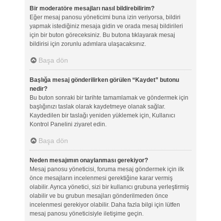
Bir moderatöre mesajları nasıl bildirebilirim?
Eğer mesaj panosu yöneticimi buna izin veriyorsa, bildiri
yapmak istediğiniz mesaja gidin ve orada mesaj bildirileri
için bir buton göreceksiniz. Bu butona tıklayarak mesaj
bildirisi için zorunlu adımlara ulaşacaksınız.
Başa dön
Başlığa mesaj gönderilirken görülen “Kaydet” butonu
nedir?
Bu buton sonraki bir tarihte tamamlamak ve göndermek için
başlığınızı taslak olarak kaydetmeye olanak sağlar.
Kaydedilen bir taslağı yeniden yüklemek için, Kullanıcı
Kontrol Panelini ziyaret edin.
Başa dön
Neden mesajımın onaylanması gerekiyor?
Mesaj panosu yöneticisi, foruma mesaj göndermek için ilk
önce mesajların incelenmesi gerektiğine karar vermiş
olabilir. Ayrıca yönetici, sizi bir kullanıcı grubuna yerleştirmiş
olabilir ve bu grubun mesajları gönderilmeden önce
incelenmesi gerekiyor olabilir. Daha fazla bilgi için lütfen
mesaj panosu yöneticisiyle iletişime geçin.