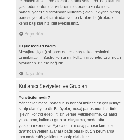
içerdikleri anketlerde otomatik olarak sona erer. Başlıklar, bir
çok nedenlerden dolayı forum moderatörü ya da mesaj
panosu yöneticisi tarafından kilitlenmiş olabilir. Ayrıca mesaj
panosu yöneticisi tarafından verilen izinlere bağlı olarak
kendi başlıklarınızı kilitleyebilirsiniz.
Başa dön
Başlık ikonları nedir?
Mesajlara, içeriğini işaret edecek başlık ikon resimleri
tanımlanabilir. Başlık ikonlarının kullanımı yönetici tarafından
ayarlanan izinlere bağlıdır.
Başa dön
Kullanıcı Seviyeleri ve Grupları
Yöneticiler nedir?
Yöneticiler, mesaj panosunun her bölümünde en çok yetkiye
sahip olan üyelerdir. Bu üyeler, mesaj panosunun her türlü
işlevini kontrol edebilir: izin verme, yetkilendirme, kullanıcı
yasaklama, kullanıcı grupları oluşturma, moderatör
yetkilerini verme vs. Ayrıca onlar mesaj panosu kurucusu
tarafından verilen ayarlara bağlı olarak bütün forumlarda
tam moderatör yetkilerine sahip olabilirler.