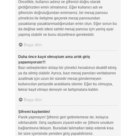
Öncelikle, kullanıcı adınız ve şifrenizi doğru olarak
girdiğinizden emin olmalısınız. Eğer kullanıcı adı ve
şifrenizin doğruluğundan eminseniz, bir mesaj panosu
yöneticisi ile iletişime geçerek mesaj panosundan
yasaklanıp yasaklanmadığınızdan emin olun. Eğer sorun bu
da değilse web sitesi sahibi mesaj panosu için yanlış ayar
yapmış olabilir ve bunu düzeltmesi gerekebilir.
Başa dön
Daha önce kayıt olmuştum ama artık giriş
yapamıyorum?!
Bazı sebeplerden dolayı bir yönetici hesabınızı deaktif etmiş
ya da silmiş olabilir. Ayrıca, bazı mesaj panoları veritabanını
azaltmak için uzun bir süredir mesaj göndermeyen
kullanıcıları periyodik aralıklarla silerler. Eğer bu olmuşsa,
tekrar kayıt olmayı deneyin ve tartışmalara katılın.
Başa dön
Şifremi kaybettim!
Panik yapmayın! Şifreniz geri getirelemese de, kolayca
sıfırlanabilir. Giriş sayfasını ziyaret edin ve
Şifremi unuttum
bağlantısına tıklayın. Buradaki talimatları takip ederek kısa
bir süre içerisinde yeniden giriş yapabilirsiniz.