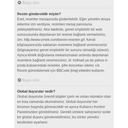
Başa dön
Resim gönderebilir miyim?
Evet, resimler mesajınızda gösterilebilir. Eğer yönetim dosya
eklerine izin verdiyse, resimleri mesaj panosuna
yükleyebilirsiniz. Aksi takdirde, genel erişilebilir bir web
sunucusunda depolanan bir resime bağlantı vermelisiniz,
örn. http://www.ornek.com/benim-resmim.gif. Kendi
bilgisayarınızda saklanan resimlere bağlantı veremezsiniz
(bilgisayarınız genel erişilebilir bir sunucu olmadığı sürece).
Ayrıca kimlik doğrulama mekanizmaları ardında depolanan
resimlere bağlantı veremezsiniz, ör. hotmail ya da yahoo e-
posta kutularındaki resimler, şifre korumları siteler, v.b.
Resmi görüntülemek için BBCode [img] etiketini kullanın.
Başa dön
Global duyurular nedir?
Global duyurular önemli bilgiler içerir ve onları mümkün olan
en kısa zamanda okumalısınız. Global duyurular her
forumun başında görünecektir ve ayrıca Kullanıcı Kontrol
Panelinizden görebilirsiniz. Gerekli izinlere sahipseniz sizde
bir global duyuru gönderebilirsiniz, bu izinler yönetici
tarafından ayarlanır.