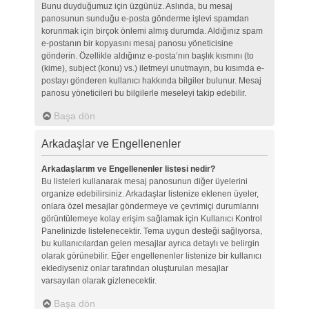
Bunu duyduğumuz için üzgünüz. Aslında, bu mesaj
panosunun sunduğu e-posta gönderme işlevi spamdan
korunmak için birçok önlemi almış durumda. Aldığınız spam
e-postanın bir kopyasını mesaj panosu yöneticisine
gönderin. Özellikle aldığınız e-posta’nın başlık kısmını (to
(kime), subject (konu) vs.) iletmeyi unutmayın, bu kısımda e-
postayı gönderen kullanıcı hakkında bilgiler bulunur. Mesaj
panosu yöneticileri bu bilgilerle meseleyi takip edebilir.
Başa dön
Arkadaşlar ve Engellenenler
Arkadaşlarım ve Engellenenler listesi nedir?
Bu listeleri kullanarak mesaj panosunun diğer üyelerini
organize edebilirsiniz. Arkadaşlar listenize eklenen üyeler,
onlara özel mesajlar göndermeye ve çevrimiçi durumlarını
görüntülemeye kolay erişim sağlamak için Kullanıcı Kontrol
Panelinizde listelenecektir. Tema uygun desteği sağlıyorsa,
bu kullanıcılardan gelen mesajlar ayrıca detaylı ve belirgin
olarak görünebilir. Eğer engellenenler listenize bir kullanıcı
eklediyseniz onlar tarafından oluşturulan mesajlar
varsayılan olarak gizlenecektir.
Başa dön