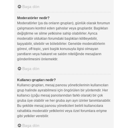
Başa dön
Moderatörler nedir?
Moderatörler (ya da onların grupları), günlük olarak forumun
çalışmasını kontrol eden şahıslar veya gruplardır. Başlıkları
değiştirme ve silme yetkisine sahip olabilirler. Ayrıca
moderatör oldukları forumdaki başlıkları kilitleyebilir,
taşıyabilir, silebilir ve bölebilirler. Genelde moderatörlerin
görevi, off-topic, yani başlık konusuyla ilgisi olmayan
yanıtların veya hakaret ve saldırı niteliğinde mesajların
gönderilmesini önlemektir.
Başa dön
Kullanıcı grupları nedir?
Kullanıcı grupları, mesaj panosu yöneticilerinin kullanıcıları
grup halinde ayırabilmesi için öngörülen bir yöntemdir. Her
kullanıcı (çoğu mesaj panolarından farklı olarak) bir çok
gruba üye olabilir ve her gruba ayrı ayrı izinler tanımlanabilir.
Bu şekilde mesaj panosu yöneticileri belirli kullanıcılara
rahatlıkla moderatör yetkilerini veya özel forumlara erişme
gibi yetkiler verebilir.
Başa dön