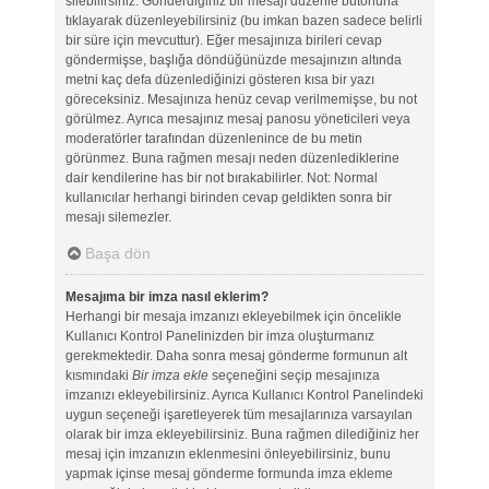
silebilirsiniz. Gönderdiğiniz bir mesajı düzenle butonuna
tıklayarak düzenleyebilirsiniz (bu imkan bazen sadece belirli
bir süre için mevcuttur). Eğer mesajınıza birileri cevap
göndermişse, başlığa döndüğünüzde mesajınızın altında
metni kaç defa düzenlediğinizi gösteren kısa bir yazı
göreceksiniz. Mesajınıza henüz cevap verilmemişse, bu not
görülmez. Ayrıca mesajınız mesaj panosu yöneticileri veya
moderatörler tarafından düzenlenince de bu metin
görünmez. Buna rağmen mesajı neden düzenlediklerine
dair kendilerine has bir not bırakabilirler. Not: Normal
kullanıcılar herhangi birinden cevap geldikten sonra bir
mesajı silemezler.
Başa dön
Mesajıma bir imza nasıl eklerim?
Herhangi bir mesaja imzanızı ekleyebilmek için öncelikle
Kullanıcı Kontrol Panelinizden bir imza oluşturmanız
gerekmektedir. Daha sonra mesaj gönderme formunun alt
kısmındaki
Bir imza ekle
seçeneğini seçip mesajınıza
imzanızı ekleyebilirsiniz. Ayrıca Kullanıcı Kontrol Panelindeki
uygun seçeneği işaretleyerek tüm mesajlarınıza varsayılan
olarak bir imza ekleyebilirsiniz. Buna rağmen dilediğiniz her
mesaj için imzanızın eklenmesini önleyebilirsiniz, bunu
yapmak içinse mesaj gönderme formunda imza ekleme