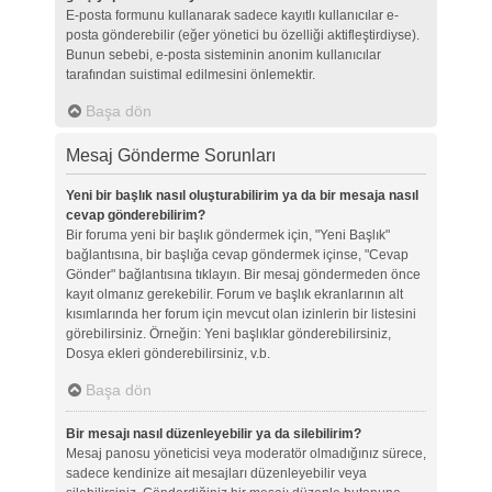
E-posta formunu kullanarak sadece kayıtlı kullanıcılar e-
posta gönderebilir (eğer yönetici bu özelliği aktifleştirdiyse).
Bunun sebebi, e-posta sisteminin anonim kullanıcılar
tarafından suistimal edilmesini önlemektir.
Başa dön
Mesaj Gönderme Sorunları
Yeni bir başlık nasıl oluşturabilirim ya da bir mesaja nasıl
cevap gönderebilirim?
Bir foruma yeni bir başlık göndermek için, "Yeni Başlık"
bağlantısına, bir başlığa cevap göndermek içinse, "Cevap
Gönder" bağlantısına tıklayın. Bir mesaj göndermeden önce
kayıt olmanız gerekebilir. Forum ve başlık ekranlarının alt
kısımlarında her forum için mevcut olan izinlerin bir listesini
görebilirsiniz. Örneğin: Yeni başlıklar gönderebilirsiniz,
Dosya ekleri gönderebilirsiniz, v.b.
Başa dön
Bir mesajı nasıl düzenleyebilir ya da silebilirim?
Mesaj panosu yöneticisi veya moderatör olmadığınız sürece,
sadece kendinize ait mesajları düzenleyebilir veya