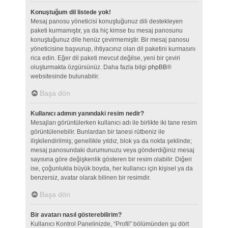
Konuştuğum dil listede yok!
Mesaj panosu yöneticisi konuştuğunuz dili destekleyen
paketi kurmamıştır, ya da hiç kimse bu mesaj panosunu
konuştuğunuz dile henüz çevirmemiştir. Bir mesaj panosu
yöneticisine başvurup, ihtiyacınız olan dil paketini kurmasını
rica edin. Eğer dil paketi mevcut değilse, yeni bir çeviri
oluşturmakta özgürsünüz. Daha fazla bilgi
phpBB
®
websitesinde bulunabilir.
Başa dön
Kullanıcı adımın yanındaki resim nedir?
Mesajları görüntülerken kullanıcı adı ile birlikte iki tane resim
görüntülenebilir. Bunlardan bir tanesi rütbeniz ile
ilişkilendirilmiş; genellikle yıldız, blok ya da nokta şeklinde;
mesaj panosundaki durumunuzu veya gönderdiğiniz mesaj
sayısına göre değişkenlik gösteren bir resim olabilir. Diğeri
ise, çoğunlukla büyük boyda, her kullanıcı için kişisel ya da
benzersiz, avatar olarak bilinen bir resimdir.
Başa dön
Bir avatarı nasıl gösterebilirim?
Kullanıcı Kontrol Panelinizde, “Profil” bölümünden şu dört