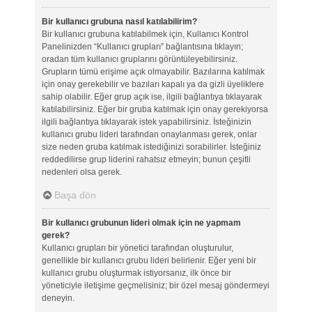
Bir kullanıcı grubuna nasıl katılabilirim?
Bir kullanıcı grubuna katılabilmek için, Kullanıcı Kontrol
Panelinizden “Kullanıcı grupları” bağlantısına tıklayın;
oradan tüm kullanıcı gruplarını görüntüleyebilirsiniz.
Grupların tümü erişime açık olmayabilir. Bazılarına katılmak
için onay gerekebilir ve bazıları kapalı ya da gizli üyeliklere
sahip olabilir. Eğer grup açık ise, ilgili bağlantıya tıklayarak
katılabilirsiniz. Eğer bir gruba katılmak için onay gerekiyorsa
ilgili bağlantıya tıklayarak istek yapabilirsiniz. İsteğinizin
kullanıcı grubu lideri tarafından onaylanması gerek, onlar
size neden gruba katılmak istediğinizi sorabilirler. İsteğiniz
reddedilirse grup liderini rahatsız etmeyin; bunun çeşitli
nedenleri olsa gerek.
Başa dön
Bir kullanıcı grubunun lideri olmak için ne yapmam
gerek?
Kullanıcı grupları bir yönetici tarafından oluşturulur,
genellikle bir kullanıcı grubu lideri belirlenir. Eğer yeni bir
kullanıcı grubu oluşturmak istiyorsanız, ilk önce bir
yöneticiyle iletişime geçmelisiniz; bir özel mesaj göndermeyi
deneyin.