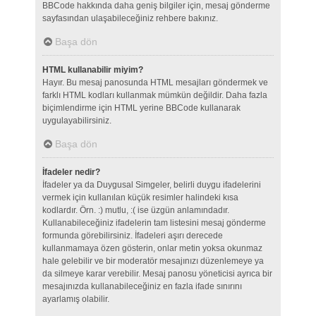
BBCode hakkında daha geniş bilgiler için, mesaj gönderme
sayfasından ulaşabileceğiniz rehbere bakınız.
Başa dön
HTML kullanabilir miyim?
Hayır. Bu mesaj panosunda HTML mesajları göndermek ve
farklı HTML kodları kullanmak mümkün değildir. Daha fazla
biçimlendirme için HTML yerine BBCode kullanarak
uygulayabilirsiniz.
Başa dön
İfadeler nedir?
İfadeler ya da Duygusal Simgeler, belirli duygu ifadelerini
vermek için kullanılan küçük resimler halindeki kısa
kodlardır. Örn. :) mutlu, :( ise üzgün anlamındadır.
Kullanabileceğiniz ifadelerin tam listesini mesaj gönderme
formunda görebilirsiniz. İfadeleri aşırı derecede
kullanmamaya özen gösterin, onlar metin yoksa okunmaz
hale gelebilir ve bir moderatör mesajınızı düzenlemeye ya
da silmeye karar verebilir. Mesaj panosu yöneticisi ayrıca bir
mesajınızda kullanabileceğiniz en fazla ifade sınırını
ayarlamış olabilir.