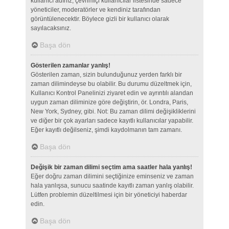
kullanıcı adınız, çevrimiçi kullanıcılar listesinde sadece
yöneticiler, moderatörler ve kendiniz tarafından
görüntülenecektir. Böylece gizli bir kullanıcı olarak
sayılacaksınız.
Başa dön
Gösterilen zamanlar yanlış!
Gösterilen zaman, sizin bulunduğunuz yerden farklı bir
zaman dilimindeyse bu olabilir. Bu durumu düzeltmek için,
Kullanıcı Kontrol Panelinizi ziyaret edin ve ayrıntılı alandan
uygun zaman diliminize göre değiştirin, ör. Londra, Paris,
New York, Sydney, gibi. Not: Bu zaman dilimi değişikliklerini
ve diğer bir çok ayarları sadece kayıtlı kullanıcılar yapabilir.
Eğer kayıtlı değilseniz, şimdi kaydolmanın tam zamanı.
Başa dön
Değişik bir zaman dilimi seçtim ama saatler hala yanlış!
Eğer doğru zaman dilimini seçtiğinize eminseniz ve zaman
hala yanlışsa, sunucu saatinde kayıtlı zaman yanlış olabilir.
Lütfen problemin düzeltilmesi için bir yöneticiyi haberdar
edin.
Başa dön