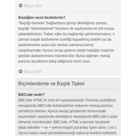
Başa dön
Başlığımı nasıl darbelerim?
“Başlığı darbele” bağlantısını görüp tıkladığınız zaman,
başlığı “darbeleyerek” forumun ilk sayfasında en üst sıraya
çıkarabilirsiniz. Fakat, eğer bu bağlantıyı göremiyorsanız, o
zaman başlık darbeleme özelliği kapatılmış olabilir ya da
darbelemeler arası izin verilen zamana henüz
ulaşılmamıştır. Ayrıca cevap gelene kadar başlığın basit bir
şekilde darbelenmesi mümkündür. Buna rağmen, mesaj
panosu kurallarını takip ettiğinize emin olun.
Başa dön
Biçimlendirme ve Başlık Tipleri
BBCode nedir?
BBCode HTML’in özel bir uygulamasıdır. Foruma yazdığınız
mesajlarda BBCode kullanabilme imkanını mesaj panosu
yöneticisi belirler. Ayrıca mesaj gönderme formundaki
seçenekler sayesinde dilediğiniz mesajlarda BBCode’u iptal
etmeniz mümkündür. BBCode, HTML’e benzer tarzdadır
fakat etiketler < ve > yerine köşeli parantez içine alınır: [ ve ].
Ayrıca neyin nasıl görüntüleneceği daha iyi kontrol edilebilir.