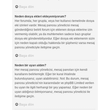
Başa dön
Neden dosya ekleri ekleyemiyorum?
Her forumda, her grupta, veya her kullanıcı temelinde dosya
eki izinleri vardır. Mesaj panosu yöneticisi mesaj
gönderdiğiniz belirli forum için eklenen dosya eklerine izin
vermemiş olabilir, ya da muhtemelen sadece bazı gruplar
dosya eki gönderebiliyordur. Eğer dosya eki eklemenin sizin
için neden kapalı olduğu hakkında bir şüpheniz varsa mesaj
panosu yöneticiyle iletişime geçin.
Başa dön
Neden bir uyarı aldım?
Her mesaj panosu yöneticisi, mesaj panoları için kendi
kurallarını belirlemiştir. Eğer bir kural ihlalinde
bulunduysanız, uyarı alabilirsiniz. Not: Bu durum, mesaj
panosu yöneticisi’nin kararındadır ve phpBB Limited verilen
bu uyarı ile ilgili herhangi bir şey yapamaz. Eğer neden bir
uyarı aldığınızı bilmiyorsanız, mesaj panosu yöneticisi ile
iletişime geçin.
Başa dön