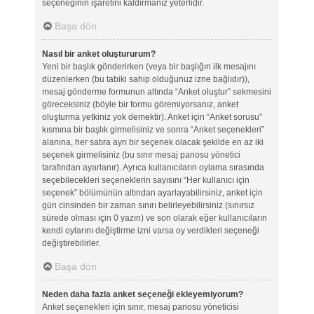
seçeneğinin işaretini kaldırmanız yeterlidir.
Başa dön
Nasıl bir anket oluştururum?
Yeni bir başlık gönderirken (veya bir başlığın ilk mesajını
düzenlerken (bu tabiki sahip olduğunuz izne bağlıdır)),
mesaj gönderme formunun altında “Anket oluştur” sekmesini
göreceksiniz (böyle bir formu göremiyorsanız, anket
oluşturma yetkiniz yok demektir). Anket için “Anket sorusu”
kısmına bir başlık girmelisiniz ve sonra “Anket seçenekleri”
alanına, her satıra ayrı bir seçenek olacak şekilde en az iki
seçenek girmelisiniz (bu sınır mesaj panosu yönetici
tarafından ayarlanır). Ayrıca kullanıcıların oylama sırasında
seçebilecekleri seçeneklerin sayısını “Her kullanıcı için
seçenek” bölümünün altından ayarlayabilirsiniz, anket için
gün cinsinden bir zaman sınırı belirleyebilirsiniz (sınırsız
sürede olması için 0 yazın) ve son olarak eğer kullanıcıların
kendi oylarını değiştirme izni varsa oy verdikleri seçeneği
değiştirebilirler.
Başa dön
Neden daha fazla anket seçeneği ekleyemiyorum?
Anket seçenekleri için sınır, mesaj panosu yöneticisi