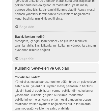
içerdikleri anketlerde otomatik olarak sona erer. Başlıklar, bir
çok nedenlerden dolayı forum moderatörü ya da mesaj
panosu yöneticisi tarafından kilitlenmiş olabilir. Ayrıca mesaj
panosu yöneticisi tarafından verilen izinlere bağlı olarak
kendi başlıklarınızı kilitleyebilirsiniz.
Başa dön
Başlık ikonları nedir?
Mesajlara, içeriğini işaret edecek başlık ikon resimleri
tanımlanabilir. Başlık ikonlarının kullanımı yönetici tarafından
ayarlanan izinlere bağlıdır.
Başa dön
Kullanıcı Seviyeleri ve Grupları
Yöneticiler nedir?
Yöneticiler, mesaj panosunun her bölümünde en çok yetkiye
sahip olan üyelerdir. Bu üyeler, mesaj panosunun her türlü
işlevini kontrol edebilir: izin verme, yetkilendirme, kullanıcı
yasaklama, kullanıcı grupları oluşturma, moderatör
yetkilerini verme vs. Ayrıca onlar mesaj panosu kurucusu
tarafından verilen ayarlara bağlı olarak bütün forumlarda
tam moderatör yetkilerine sahip olabilirler.