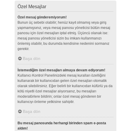
Özel Mesajlar
Özel mesaj gönderemiyorum!
Bunun üç sebebi olabilir; henüz kayıt olmamış veya giriş
yapmamışsınız, veya mesaj panosu yöneticisi bütün mesaj
panosu için özel mesajları iptal etmiş. Üçüncü olanak ise:
mesaj panosu yöneticisi sizin bu imkanı kullanmanızı
önlemiş olabilir, bu durumda kendisine nedenini sormanız
gerekir.
Başa dön
İstemediğim özel mesajları almaya devam ediyorum!
Kullanıcı Kontrol Panelinizdeki mesaj kuralları özelliğini
kullanarak bir kullanıcıdan gelen özel mesajları otomatik
olarak silebilirsiniz. Eğer belirli bir kullanıcıdan küfürlü ya da
kötü niyetli özel mesajlar alıyorsanız, bu mesajları
moderatörlere bildirin; onlar özel mesaj gönderen bir
kullanıcıyı önleme yetkisine sahiptir.
Başa dön
Bu mesaj panosunda herhangi birinden spam e-posta
aldım!