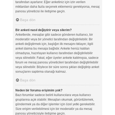
tarafından ayarlanır. Eğer anketiniz için izin verilen
miktardan daha fazla seçenek eklemeniz gerekiyorsa, mesaj
panosu yöneticisi ile iletişime geçin.
Başa dön
Bir anketi nasıl değiştirir veya silerim?
Anketlerde, mesajlar gibi sadece gönderen kullanıcı, bir
moderatör veya bir yönetici tarafından değiştirilebilir. Bir
anketi değiştirmek için, başlığın ilk mesajını tıklayın; ilgili
anket daima bu mesaja bağlıdır. Ankete henüz katılan
olmadıysa, hazırlayan kullanıcı tarafından değiştirilebilir
veya silinebilir. Fakat, eğer üyeler ankete katılmışsa, sadece
forum ve mesaj panosu yöneticileri tarafından değiştirilebilir
veya silinebilir. Böylece bir süre sonra şıkları değiştirip anket
sonuçlarını saptırma olanağı kalmaz.
Başa dön
Neden bir foruma erişimim yok?
Bazı forumlar sadece belirli kullanıcılara veya kullanıcı
gruplarına açık olabilir. Mesajları okumak, görüntülemek,
göndermek ya da diğer işlemler için özel yetki gerekebilir.
Size erişim verilebilmesi için bir moderatör ya da mesaj
panosu yöneticisiyle iletişime geçin.