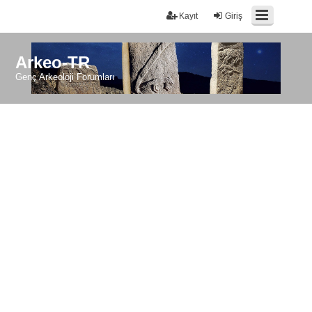
Kayıt
Giriş
Arkeo-TR
Genç Arkeoloji Forumları