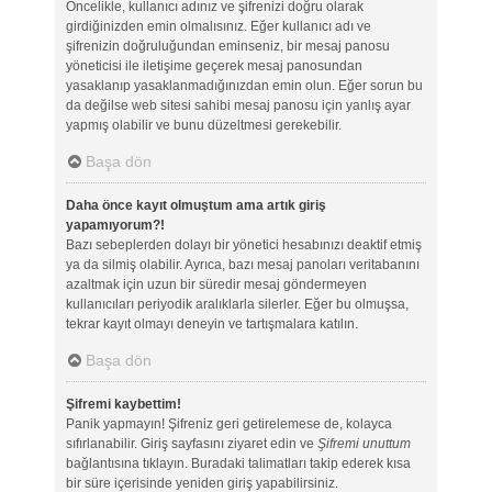
Öncelikle, kullanıcı adınız ve şifrenizi doğru olarak
girdiğinizden emin olmalısınız. Eğer kullanıcı adı ve
şifrenizin doğruluğundan eminseniz, bir mesaj panosu
yöneticisi ile iletişime geçerek mesaj panosundan
yasaklanıp yasaklanmadığınızdan emin olun. Eğer sorun bu
da değilse web sitesi sahibi mesaj panosu için yanlış ayar
yapmış olabilir ve bunu düzeltmesi gerekebilir.
Başa dön
Daha önce kayıt olmuştum ama artık giriş
yapamıyorum?!
Bazı sebeplerden dolayı bir yönetici hesabınızı deaktif etmiş
ya da silmiş olabilir. Ayrıca, bazı mesaj panoları veritabanını
azaltmak için uzun bir süredir mesaj göndermeyen
kullanıcıları periyodik aralıklarla silerler. Eğer bu olmuşsa,
tekrar kayıt olmayı deneyin ve tartışmalara katılın.
Başa dön
Şifremi kaybettim!
Panik yapmayın! Şifreniz geri getirelemese de, kolayca
sıfırlanabilir. Giriş sayfasını ziyaret edin ve
Şifremi unuttum
bağlantısına tıklayın. Buradaki talimatları takip ederek kısa
bir süre içerisinde yeniden giriş yapabilirsiniz.