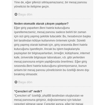
Yine de, eğer şifenizi sıfırlayamazsanız, bir mesaj panosu
yöneticisi ile iletişime geçin.
Başa dön
Neden otomatik olarak çıkışım yapılıyor?
Eğer giriş yaparken
Beni hatırla
kutucuğunu
işaretlemezseniz, mesaj panosu sadece belirli bir zaman
için sizi giriş yapmış şekilde tutacaktır. Bu, hesabınızın başka
biri tarafından kötüye kullanımını önlemek içindir. Sürekli
giriş yapmış olarak kalmak için, giriş sırasında
Beni hatırla
kutucuğunu işaretleyin. Ancak bu işlem başkalarıyla
paylaşılan bir bilgisayarlardan, örneğin; kütüphane, internet
kafe, üniversite bilgisayar laboratuarı, v.b. gibi yerlerden
mesaj panosuna erişim yaptığınızda önerilmez. Eğer giriş
sırasında
Beni hatırla
kutucuğunu göremiyorsanız, bunun
anlamı bir mesaj panosu yöneticisinin bu özelliği devre dışı
bırakmış olmasıdır.
Başa dön
“Çerezleri sil” nedir?
“Çerezleri sil” özelliği, phpBB tarafından oluşturulan ve
mesaj panosuna girişiniz, doğrulanmanız için tutulan
çerezleri silmeye yarar. Çerezler ayrıca, eğer bir mesaj