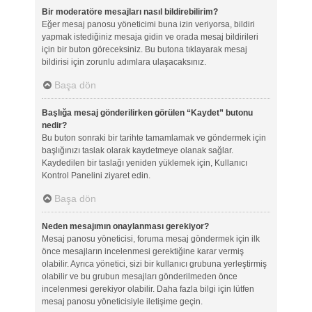
Bir moderatöre mesajları nasıl bildirebilirim?
Eğer mesaj panosu yöneticimi buna izin veriyorsa, bildiri
yapmak istediğiniz mesaja gidin ve orada mesaj bildirileri
için bir buton göreceksiniz. Bu butona tıklayarak mesaj
bildirisi için zorunlu adımlara ulaşacaksınız.
Başa dön
Başlığa mesaj gönderilirken görülen “Kaydet” butonu
nedir?
Bu buton sonraki bir tarihte tamamlamak ve göndermek için
başlığınızı taslak olarak kaydetmeye olanak sağlar.
Kaydedilen bir taslağı yeniden yüklemek için, Kullanıcı
Kontrol Panelini ziyaret edin.
Başa dön
Neden mesajımın onaylanması gerekiyor?
Mesaj panosu yöneticisi, foruma mesaj göndermek için ilk
önce mesajların incelenmesi gerektiğine karar vermiş
olabilir. Ayrıca yönetici, sizi bir kullanıcı grubuna yerleştirmiş
olabilir ve bu grubun mesajları gönderilmeden önce
incelenmesi gerekiyor olabilir. Daha fazla bilgi için lütfen
mesaj panosu yöneticisiyle iletişime geçin.