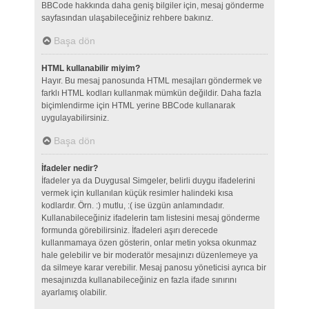
BBCode hakkında daha geniş bilgiler için, mesaj gönderme
sayfasından ulaşabileceğiniz rehbere bakınız.
Başa dön
HTML kullanabilir miyim?
Hayır. Bu mesaj panosunda HTML mesajları göndermek ve
farklı HTML kodları kullanmak mümkün değildir. Daha fazla
biçimlendirme için HTML yerine BBCode kullanarak
uygulayabilirsiniz.
Başa dön
İfadeler nedir?
İfadeler ya da Duygusal Simgeler, belirli duygu ifadelerini
vermek için kullanılan küçük resimler halindeki kısa
kodlardır. Örn. :) mutlu, :( ise üzgün anlamındadır.
Kullanabileceğiniz ifadelerin tam listesini mesaj gönderme
formunda görebilirsiniz. İfadeleri aşırı derecede
kullanmamaya özen gösterin, onlar metin yoksa okunmaz
hale gelebilir ve bir moderatör mesajınızı düzenlemeye ya
da silmeye karar verebilir. Mesaj panosu yöneticisi ayrıca bir
mesajınızda kullanabileceğiniz en fazla ifade sınırını
ayarlamış olabilir.