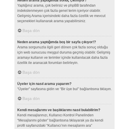
Neden arama yaptığımda sonuç çıkmıyor?
Yaptığınız arama, çok belirsiz ve phpBB tarafından
indekslenmeyen çok fazla genel terim içeriyor olabilir.
Gelişmiş Arama içerisindeki daha fazla özellik ve mevcut
seçenekleri kullanarak arama yapabilirsiniz.
Başa dön
Neden arama yaptığımda boş bir sayfa çıkıyor!?
Arama sorgunuzla ilgili geri dönen çok fazla sonuç olduğu
için web sunucusu meşgul duruma geçmiş olabilir. Gelişmiş
aramayı kullanın ve terimler içinde kullanılacak daha fazla
özellik ile aranacak forumları belirleyin.
Başa dön
Üyeler için nasıl arama yaparım?
“Üyeler” sayfasına gidin ve “Bir üye bul” bağlantısına tıklayın.
Başa dön
Kendi mesajlarımı ve başlıklarımı nasıl bulabilirim?
Kendi mesajlarınızı, Kullanıcı Kontrol Panelinden
“Mesajlarımı göster” bağlantısına tıklayarak ya da kendi
profil sayfanızdaki “Kullanıcı’nın mesajlarını ara”