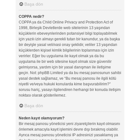
Başa dön
COPPA nedir?
COPPA ya da Child Online Privacy and Protection Act of
1998, Birleşik Devletlerde web sitelerinin 13 yaşından
küçüklerin ebeveynlerinden potansiyel bilgi toplayabilmek
için yazılı izin almayı gerekli tutan bir kanundur, ya da başka
bir deyişle yasal veli/vasi onay şeklidir, veliler 13 yaşından
küçüklerden kişisel kimlik bilgilerinin toplanması için izin
verirler. Eğer bu uygulama ile kayıt olmak ya da bu
uygulama ile bir web sitesine kayıt olmak size güvenilir
gelmiyorsa, yardım için bir yasal danışman ile iletişime
geçin. Not: phpBB Limited ya da bu mesaj panosunun sahibi
yasal destek sağlamaz, ve “Bu mesaj panosu ile ilgili kötü
niyetli ve/veya hukuki konularda kime başvurabilirim?”
sorusu hariç, yasayı ilgilendiren herhangi bir konuda iletişim
noktası olarak gösterilemez.
Başa dön
Neden kayıt olamıyorum?
Bir mesaj panosu yöneticisi yeni ziyaretçilerin kayıt olmasını
önlemek amacıyla kayıt işlemini devre dışı bırakmış olabilir.
Ayrıca mesaj panosu yöneticisi IP adresinizi yasaklamış ya