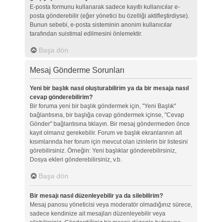
E-posta formunu kullanarak sadece kayıtlı kullanıcılar e-
posta gönderebilir (eğer yönetici bu özelliği aktifleştirdiyse).
Bunun sebebi, e-posta sisteminin anonim kullanıcılar
tarafından suistimal edilmesini önlemektir.
Başa dön
Mesaj Gönderme Sorunları
Yeni bir başlık nasıl oluşturabilirim ya da bir mesaja nasıl
cevap gönderebilirim?
Bir foruma yeni bir başlık göndermek için, "Yeni Başlık"
bağlantısına, bir başlığa cevap göndermek içinse, "Cevap
Gönder" bağlantısına tıklayın. Bir mesaj göndermeden önce
kayıt olmanız gerekebilir. Forum ve başlık ekranlarının alt
kısımlarında her forum için mevcut olan izinlerin bir listesini
görebilirsiniz. Örneğin: Yeni başlıklar gönderebilirsiniz,
Dosya ekleri gönderebilirsiniz, v.b.
Başa dön
Bir mesajı nasıl düzenleyebilir ya da silebilirim?
Mesaj panosu yöneticisi veya moderatör olmadığınız sürece,
sadece kendinize ait mesajları düzenleyebilir veya