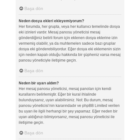
Başa dön
Neden dosya ekleri ekleyemiyorum?
Her forumda, her grupta, veya her kullanıcı temelinde dosya
eki izinleri vardır. Mesaj panosu yöneticisi mesaj
gönderdiğiniz belirli forum için eklenen dosya eklerine izin
vermemiş olabilir, ya da muhtemelen sadece bazı gruplar
dosya eki gönderebiliyordur. Eğer dosya eki eklemenin sizin
için neden kapalı olduğu hakkında bir şüpheniz varsa mesaj
panosu yöneticiyle iletişime geçin.
Başa dön
Neden bir uyarı aldım?
Her mesaj panosu yöneticisi, mesaj panoları için kendi
kurallarını belirlemiştir. Eğer bir kural ihlalinde
bulunduysanız, uyarı alabilirsiniz. Not: Bu durum, mesaj
panosu yöneticisi’nin kararındadır ve phpBB Limited verilen
bu uyarı ile ilgili herhangi bir şey yapamaz. Eğer neden bir
uyarı aldığınızı bilmiyorsanız, mesaj panosu yöneticisi ile
iletişime geçin.
Başa dön