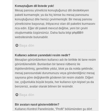
Konuştuğum dil listede yok!
Mesaj panosu yöneticisi konuştuğunuz dili destekleyen
paketi kurmamıştır, ya da hiç kimse bu mesaj panosunu
konuştuğunuz dile henüz çevirmemiştir. Bir mesaj panosu
yöneticisine başvurup, ihtiyacınız olan dil paketini kurmasını
rica edin. Eğer dil paketi mevcut değilse, yeni bir çeviri
oluşturmakta özgürsünüz. Daha fazla bilgi
phpBB
®
websitesinde bulunabilir.
Başa dön
Kullanıcı adımın yanındaki resim nedir?
Mesajları görüntülerken kullanıcı adı ile birlikte iki tane resim
görüntülenebilir. Bunlardan bir tanesi rütbeniz ile
ilişkilendirilmiş; genellikle yıldız, blok ya da nokta şeklinde;
mesaj panosundaki durumunuzu veya gönderdiğiniz mesaj
sayısına göre değişkenlik gösteren bir resim olabilir. Diğeri
ise, çoğunlukla büyük boyda, her kullanıcı için kişisel ya da
benzersiz, avatar olarak bilinen bir resimdir.
Başa dön
Bir avatarı nasıl gösterebilirim?
Kullanıcı Kontrol Panelinizde, “Profil” bölümünden şu dört