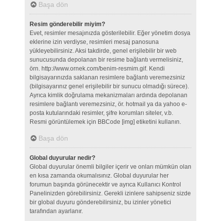
Başa dön
Resim gönderebilir miyim?
Evet, resimler mesajınızda gösterilebilir. Eğer yönetim dosya
eklerine izin verdiyse, resimleri mesaj panosuna
yükleyebilirsiniz. Aksi takdirde, genel erişilebilir bir web
sunucusunda depolanan bir resime bağlantı vermelisiniz,
örn. http://www.ornek.com/benim-resmim.gif. Kendi
bilgisayarınızda saklanan resimlere bağlantı veremezsiniz
(bilgisayarınız genel erişilebilir bir sunucu olmadığı sürece).
Ayrıca kimlik doğrulama mekanizmaları ardında depolanan
resimlere bağlantı veremezsiniz, ör. hotmail ya da yahoo e-
posta kutularındaki resimler, şifre korumları siteler, v.b.
Resmi görüntülemek için BBCode [img] etiketini kullanın.
Başa dön
Global duyurular nedir?
Global duyurular önemli bilgiler içerir ve onları mümkün olan
en kısa zamanda okumalısınız. Global duyurular her
forumun başında görünecektir ve ayrıca Kullanıcı Kontrol
Panelinizden görebilirsiniz. Gerekli izinlere sahipseniz sizde
bir global duyuru gönderebilirsiniz, bu izinler yönetici
tarafından ayarlanır.