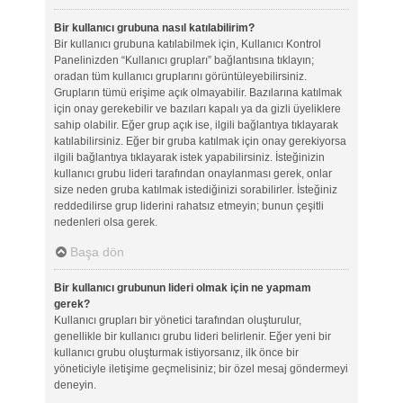
Bir kullanıcı grubuna nasıl katılabilirim?
Bir kullanıcı grubuna katılabilmek için, Kullanıcı Kontrol
Panelinizden “Kullanıcı grupları” bağlantısına tıklayın;
oradan tüm kullanıcı gruplarını görüntüleyebilirsiniz.
Grupların tümü erişime açık olmayabilir. Bazılarına katılmak
için onay gerekebilir ve bazıları kapalı ya da gizli üyeliklere
sahip olabilir. Eğer grup açık ise, ilgili bağlantıya tıklayarak
katılabilirsiniz. Eğer bir gruba katılmak için onay gerekiyorsa
ilgili bağlantıya tıklayarak istek yapabilirsiniz. İsteğinizin
kullanıcı grubu lideri tarafından onaylanması gerek, onlar
size neden gruba katılmak istediğinizi sorabilirler. İsteğiniz
reddedilirse grup liderini rahatsız etmeyin; bunun çeşitli
nedenleri olsa gerek.
Başa dön
Bir kullanıcı grubunun lideri olmak için ne yapmam
gerek?
Kullanıcı grupları bir yönetici tarafından oluşturulur,
genellikle bir kullanıcı grubu lideri belirlenir. Eğer yeni bir
kullanıcı grubu oluşturmak istiyorsanız, ilk önce bir
yöneticiyle iletişime geçmelisiniz; bir özel mesaj göndermeyi
deneyin.