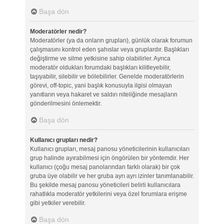
Başa dön
Moderatörler nedir?
Moderatörler (ya da onların grupları), günlük olarak forumun
çalışmasını kontrol eden şahıslar veya gruplardır. Başlıkları
değiştirme ve silme yetkisine sahip olabilirler. Ayrıca
moderatör oldukları forumdaki başlıkları kilitleyebilir,
taşıyabilir, silebilir ve bölebilirler. Genelde moderatörlerin
görevi, off-topic, yani başlık konusuyla ilgisi olmayan
yanıtların veya hakaret ve saldırı niteliğinde mesajların
gönderilmesini önlemektir.
Başa dön
Kullanıcı grupları nedir?
Kullanıcı grupları, mesaj panosu yöneticilerinin kullanıcıları
grup halinde ayırabilmesi için öngörülen bir yöntemdir. Her
kullanıcı (çoğu mesaj panolarından farklı olarak) bir çok
gruba üye olabilir ve her gruba ayrı ayrı izinler tanımlanabilir.
Bu şekilde mesaj panosu yöneticileri belirli kullanıcılara
rahatlıkla moderatör yetkilerini veya özel forumlara erişme
gibi yetkiler verebilir.
Başa dön