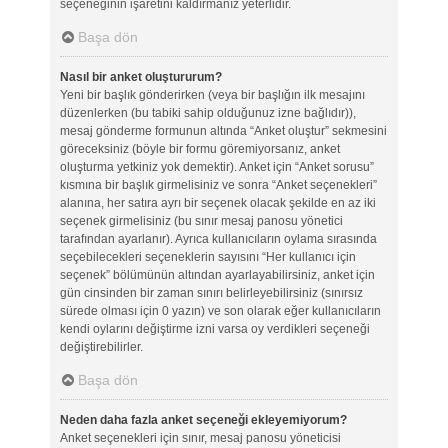
seçeneğinin işaretini kaldırmanız yeterlidir.
Başa dön
Nasıl bir anket oluştururum?
Yeni bir başlık gönderirken (veya bir başlığın ilk mesajını
düzenlerken (bu tabiki sahip olduğunuz izne bağlıdır)),
mesaj gönderme formunun altında “Anket oluştur” sekmesini
göreceksiniz (böyle bir formu göremiyorsanız, anket
oluşturma yetkiniz yok demektir). Anket için “Anket sorusu”
kısmına bir başlık girmelisiniz ve sonra “Anket seçenekleri”
alanına, her satıra ayrı bir seçenek olacak şekilde en az iki
seçenek girmelisiniz (bu sınır mesaj panosu yönetici
tarafından ayarlanır). Ayrıca kullanıcıların oylama sırasında
seçebilecekleri seçeneklerin sayısını “Her kullanıcı için
seçenek” bölümünün altından ayarlayabilirsiniz, anket için
gün cinsinden bir zaman sınırı belirleyebilirsiniz (sınırsız
sürede olması için 0 yazın) ve son olarak eğer kullanıcıların
kendi oylarını değiştirme izni varsa oy verdikleri seçeneği
değiştirebilirler.
Başa dön
Neden daha fazla anket seçeneği ekleyemiyorum?
Anket seçenekleri için sınır, mesaj panosu yöneticisi