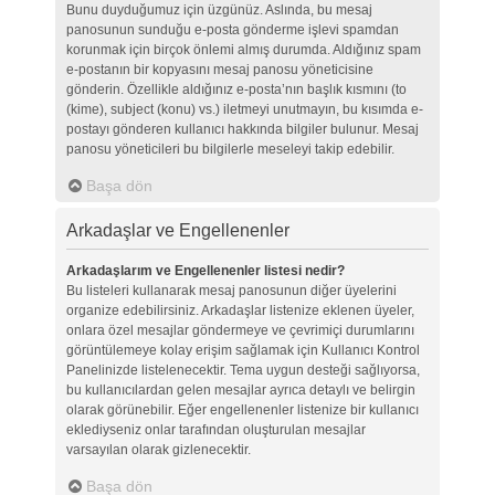
Bunu duyduğumuz için üzgünüz. Aslında, bu mesaj
panosunun sunduğu e-posta gönderme işlevi spamdan
korunmak için birçok önlemi almış durumda. Aldığınız spam
e-postanın bir kopyasını mesaj panosu yöneticisine
gönderin. Özellikle aldığınız e-posta’nın başlık kısmını (to
(kime), subject (konu) vs.) iletmeyi unutmayın, bu kısımda e-
postayı gönderen kullanıcı hakkında bilgiler bulunur. Mesaj
panosu yöneticileri bu bilgilerle meseleyi takip edebilir.
Başa dön
Arkadaşlar ve Engellenenler
Arkadaşlarım ve Engellenenler listesi nedir?
Bu listeleri kullanarak mesaj panosunun diğer üyelerini
organize edebilirsiniz. Arkadaşlar listenize eklenen üyeler,
onlara özel mesajlar göndermeye ve çevrimiçi durumlarını
görüntülemeye kolay erişim sağlamak için Kullanıcı Kontrol
Panelinizde listelenecektir. Tema uygun desteği sağlıyorsa,
bu kullanıcılardan gelen mesajlar ayrıca detaylı ve belirgin
olarak görünebilir. Eğer engellenenler listenize bir kullanıcı
eklediyseniz onlar tarafından oluşturulan mesajlar
varsayılan olarak gizlenecektir.
Başa dön