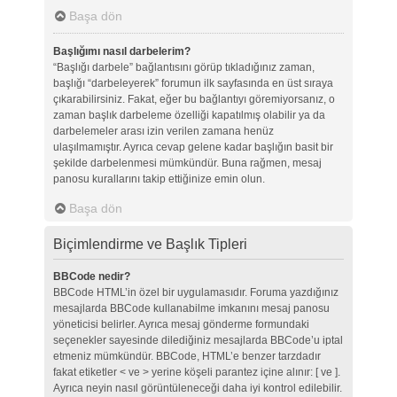
Başa dön
Başlığımı nasıl darbelerim?
“Başlığı darbele” bağlantısını görüp tıkladığınız zaman,
başlığı “darbeleyerek” forumun ilk sayfasında en üst sıraya
çıkarabilirsiniz. Fakat, eğer bu bağlantıyı göremiyorsanız, o
zaman başlık darbeleme özelliği kapatılmış olabilir ya da
darbelemeler arası izin verilen zamana henüz
ulaşılmamıştır. Ayrıca cevap gelene kadar başlığın basit bir
şekilde darbelenmesi mümkündür. Buna rağmen, mesaj
panosu kurallarını takip ettiğinize emin olun.
Başa dön
Biçimlendirme ve Başlık Tipleri
BBCode nedir?
BBCode HTML’in özel bir uygulamasıdır. Foruma yazdığınız
mesajlarda BBCode kullanabilme imkanını mesaj panosu
yöneticisi belirler. Ayrıca mesaj gönderme formundaki
seçenekler sayesinde dilediğiniz mesajlarda BBCode’u iptal
etmeniz mümkündür. BBCode, HTML’e benzer tarzdadır
fakat etiketler < ve > yerine köşeli parantez içine alınır: [ ve ].
Ayrıca neyin nasıl görüntüleneceği daha iyi kontrol edilebilir.