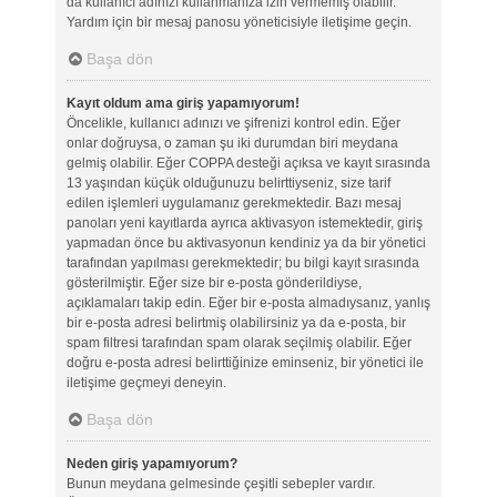
da kullanıcı adınızı kullanmanıza izin vermemiş olabilir.
Yardım için bir mesaj panosu yöneticisiyle iletişime geçin.
Başa dön
Kayıt oldum ama giriş yapamıyorum!
Öncelikle, kullanıcı adınızı ve şifrenizi kontrol edin. Eğer
onlar doğruysa, o zaman şu iki durumdan biri meydana
gelmiş olabilir. Eğer COPPA desteği açıksa ve kayıt sırasında
13 yaşından küçük olduğunuzu belirttiyseniz, size tarif
edilen işlemleri uygulamanız gerekmektedir. Bazı mesaj
panoları yeni kayıtlarda ayrıca aktivasyon istemektedir, giriş
yapmadan önce bu aktivasyonun kendiniz ya da bir yönetici
tarafından yapılması gerekmektedir; bu bilgi kayıt sırasında
gösterilmiştir. Eğer size bir e-posta gönderildiyse,
açıklamaları takip edin. Eğer bir e-posta almadıysanız, yanlış
bir e-posta adresi belirtmiş olabilirsiniz ya da e-posta, bir
spam filtresi tarafından spam olarak seçilmiş olabilir. Eğer
doğru e-posta adresi belirttiğinize eminseniz, bir yönetici ile
iletişime geçmeyi deneyin.
Başa dön
Neden giriş yapamıyorum?
Bunun meydana gelmesinde çeşitli sebepler vardır.