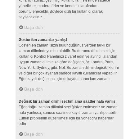
kullanıcı adınız, çevrimiçi kullanıcılar listesinde sadece
yöneticiler, moderatörler ve kendiniz tarafından
görüntülenecektir. Böylece gizli bir kullanıcı olarak
sayılacaksınız.
Başa dön
Gösterilen zamanlar yanlış!
Gösterilen zaman, sizin bulunduğunuz yerden farklı bir
zaman dilimindeyse bu olabilir. Bu durumu düzeltmek için,
Kullanıcı Kontrol Panelinizi ziyaret edin ve ayrıntılı alandan
uygun zaman diliminize göre değiştirin, ör. Londra, Paris,
New York, Sydney, gibi. Not: Bu zaman dilimi değişikliklerini
ve diğer bir çok ayarları sadece kayıtlı kullanıcılar yapabilir.
Eğer kayıtlı değilseniz, şimdi kaydolmanın tam zamanı.
Başa dön
Değişik bir zaman dilimi seçtim ama saatler hala yanlış!
Eğer doğru zaman dilimini seçtiğinize eminseniz ve zaman
hala yanlışsa, sunucu saatinde kayıtlı zaman yanlış olabilir.
Lütfen problemin düzeltilmesi için bir yöneticiyi haberdar
edin.
Başa dön