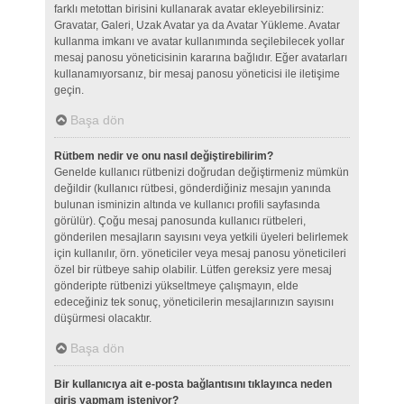
farklı metottan birisini kullanarak avatar ekleyebilirsiniz:
Gravatar, Galeri, Uzak Avatar ya da Avatar Yükleme. Avatar
kullanma imkanı ve avatar kullanımında seçilebilecek yollar
mesaj panosu yöneticisinin kararına bağlıdır. Eğer avatarları
kullanamıyorsanız, bir mesaj panosu yöneticisi ile iletişime
geçin.
Başa dön
Rütbem nedir ve onu nasıl değiştirebilirim?
Genelde kullanıcı rütbenizi doğrudan değiştirmeniz mümkün
değildir (kullanıcı rütbesi, gönderdiğiniz mesajın yanında
bulunan isminizin altında ve kullanıcı profili sayfasında
görülür). Çoğu mesaj panosunda kullanıcı rütbeleri,
gönderilen mesajların sayısını veya yetkili üyeleri belirlemek
için kullanılır, örn. yöneticiler veya mesaj panosu yöneticileri
özel bir rütbeye sahip olabilir. Lütfen gereksiz yere mesaj
gönderipte rütbenizi yükseltmeye çalışmayın, elde
edeceğiniz tek sonuç, yöneticilerin mesajlarınızın sayısını
düşürmesi olacaktır.
Başa dön
Bir kullanıcıya ait e-posta bağlantısını tıklayınca neden
giriş yapmam isteniyor?