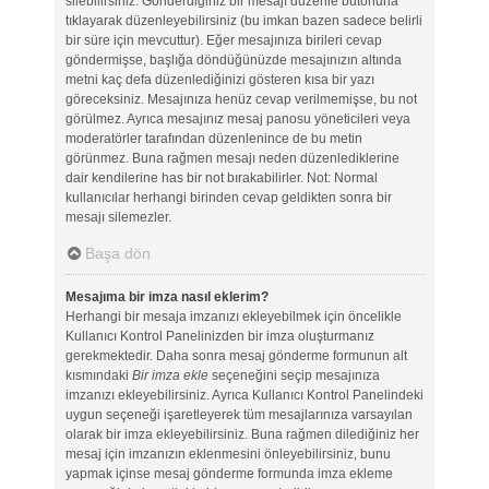
silebilirsiniz. Gönderdiğiniz bir mesajı düzenle butonuna
tıklayarak düzenleyebilirsiniz (bu imkan bazen sadece belirli
bir süre için mevcuttur). Eğer mesajınıza birileri cevap
göndermişse, başlığa döndüğünüzde mesajınızın altında
metni kaç defa düzenlediğinizi gösteren kısa bir yazı
göreceksiniz. Mesajınıza henüz cevap verilmemişse, bu not
görülmez. Ayrıca mesajınız mesaj panosu yöneticileri veya
moderatörler tarafından düzenlenince de bu metin
görünmez. Buna rağmen mesajı neden düzenlediklerine
dair kendilerine has bir not bırakabilirler. Not: Normal
kullanıcılar herhangi birinden cevap geldikten sonra bir
mesajı silemezler.
Başa dön
Mesajıma bir imza nasıl eklerim?
Herhangi bir mesaja imzanızı ekleyebilmek için öncelikle
Kullanıcı Kontrol Panelinizden bir imza oluşturmanız
gerekmektedir. Daha sonra mesaj gönderme formunun alt
kısmındaki
Bir imza ekle
seçeneğini seçip mesajınıza
imzanızı ekleyebilirsiniz. Ayrıca Kullanıcı Kontrol Panelindeki
uygun seçeneği işaretleyerek tüm mesajlarınıza varsayılan
olarak bir imza ekleyebilirsiniz. Buna rağmen dilediğiniz her
mesaj için imzanızın eklenmesini önleyebilirsiniz, bunu
yapmak içinse mesaj gönderme formunda imza ekleme