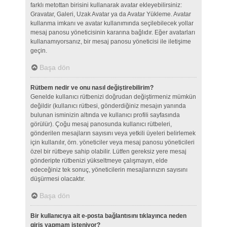
farklı metottan birisini kullanarak avatar ekleyebilirsiniz:
Gravatar, Galeri, Uzak Avatar ya da Avatar Yükleme. Avatar
kullanma imkanı ve avatar kullanımında seçilebilecek yollar
mesaj panosu yöneticisinin kararına bağlıdır. Eğer avatarları
kullanamıyorsanız, bir mesaj panosu yöneticisi ile iletişime
geçin.
Başa dön
Rütbem nedir ve onu nasıl değiştirebilirim?
Genelde kullanıcı rütbenizi doğrudan değiştirmeniz mümkün
değildir (kullanıcı rütbesi, gönderdiğiniz mesajın yanında
bulunan isminizin altında ve kullanıcı profili sayfasında
görülür). Çoğu mesaj panosunda kullanıcı rütbeleri,
gönderilen mesajların sayısını veya yetkili üyeleri belirlemek
için kullanılır, örn. yöneticiler veya mesaj panosu yöneticileri
özel bir rütbeye sahip olabilir. Lütfen gereksiz yere mesaj
gönderipte rütbenizi yükseltmeye çalışmayın, elde
edeceğiniz tek sonuç, yöneticilerin mesajlarınızın sayısını
düşürmesi olacaktır.
Başa dön
Bir kullanıcıya ait e-posta bağlantısını tıklayınca neden
giriş yapmam isteniyor?