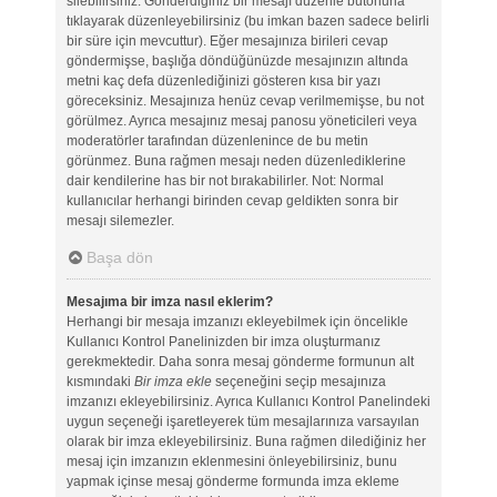
silebilirsiniz. Gönderdiğiniz bir mesajı düzenle butonuna
tıklayarak düzenleyebilirsiniz (bu imkan bazen sadece belirli
bir süre için mevcuttur). Eğer mesajınıza birileri cevap
göndermişse, başlığa döndüğünüzde mesajınızın altında
metni kaç defa düzenlediğinizi gösteren kısa bir yazı
göreceksiniz. Mesajınıza henüz cevap verilmemişse, bu not
görülmez. Ayrıca mesajınız mesaj panosu yöneticileri veya
moderatörler tarafından düzenlenince de bu metin
görünmez. Buna rağmen mesajı neden düzenlediklerine
dair kendilerine has bir not bırakabilirler. Not: Normal
kullanıcılar herhangi birinden cevap geldikten sonra bir
mesajı silemezler.
Başa dön
Mesajıma bir imza nasıl eklerim?
Herhangi bir mesaja imzanızı ekleyebilmek için öncelikle
Kullanıcı Kontrol Panelinizden bir imza oluşturmanız
gerekmektedir. Daha sonra mesaj gönderme formunun alt
kısmındaki
Bir imza ekle
seçeneğini seçip mesajınıza
imzanızı ekleyebilirsiniz. Ayrıca Kullanıcı Kontrol Panelindeki
uygun seçeneği işaretleyerek tüm mesajlarınıza varsayılan
olarak bir imza ekleyebilirsiniz. Buna rağmen dilediğiniz her
mesaj için imzanızın eklenmesini önleyebilirsiniz, bunu
yapmak içinse mesaj gönderme formunda imza ekleme