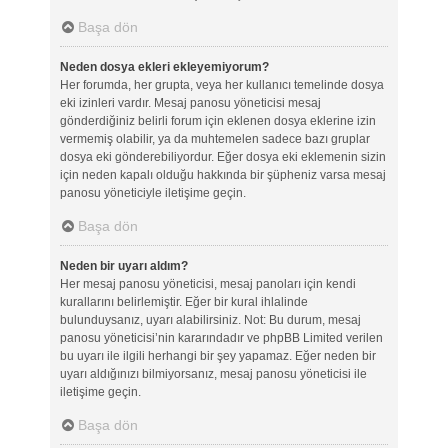
Başa dön
Neden dosya ekleri ekleyemiyorum?
Her forumda, her grupta, veya her kullanıcı temelinde dosya
eki izinleri vardır. Mesaj panosu yöneticisi mesaj
gönderdiğiniz belirli forum için eklenen dosya eklerine izin
vermemiş olabilir, ya da muhtemelen sadece bazı gruplar
dosya eki gönderebiliyordur. Eğer dosya eki eklemenin sizin
için neden kapalı olduğu hakkında bir şüpheniz varsa mesaj
panosu yöneticiyle iletişime geçin.
Başa dön
Neden bir uyarı aldım?
Her mesaj panosu yöneticisi, mesaj panoları için kendi
kurallarını belirlemiştir. Eğer bir kural ihlalinde
bulunduysanız, uyarı alabilirsiniz. Not: Bu durum, mesaj
panosu yöneticisi’nin kararındadır ve phpBB Limited verilen
bu uyarı ile ilgili herhangi bir şey yapamaz. Eğer neden bir
uyarı aldığınızı bilmiyorsanız, mesaj panosu yöneticisi ile
iletişime geçin.
Başa dön