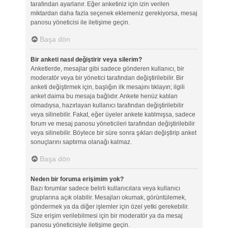
tarafından ayarlanır. Eğer anketiniz için izin verilen
miktardan daha fazla seçenek eklemeniz gerekiyorsa, mesaj
panosu yöneticisi ile iletişime geçin.
Başa dön
Bir anketi nasıl değiştirir veya silerim?
Anketlerde, mesajlar gibi sadece gönderen kullanıcı, bir
moderatör veya bir yönetici tarafından değiştirilebilir. Bir
anketi değiştirmek için, başlığın ilk mesajını tıklayın; ilgili
anket daima bu mesaja bağlıdır. Ankete henüz katılan
olmadıysa, hazırlayan kullanıcı tarafından değiştirilebilir
veya silinebilir. Fakat, eğer üyeler ankete katılmışsa, sadece
forum ve mesaj panosu yöneticileri tarafından değiştirilebilir
veya silinebilir. Böylece bir süre sonra şıkları değiştirip anket
sonuçlarını saptırma olanağı kalmaz.
Başa dön
Neden bir foruma erişimim yok?
Bazı forumlar sadece belirli kullanıcılara veya kullanıcı
gruplarına açık olabilir. Mesajları okumak, görüntülemek,
göndermek ya da diğer işlemler için özel yetki gerekebilir.
Size erişim verilebilmesi için bir moderatör ya da mesaj
panosu yöneticisiyle iletişime geçin.