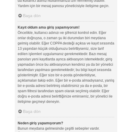
da kullanıcı adınızı kullanmanıza izin vermemiş olabilir.
Yardım için bir mesaj panosu yöneticisiyle iletişime geçin.
Başa dön
Kayıt oldum ama giriş yapamıyorum!
Öncelikle, kullanıcı adınızı ve şifrenizi kontrol edin. Eğer
onlar doğruysa, o zaman şu iki durumdan biri meydana
gelmiş olabilir. Eğer COPPA desteği açıksa ve kayıt sırasında
13 yaşından küçük olduğunuzu belirttiyseniz, size tarif
edilen işlemleri uygulamanız gerekmektedir. Bazı mesaj
panoları yeni kayıtlarda ayrıca aktivasyon istemektedir, giriş
yapmadan önce bu aktivasyonun kendiniz ya da bir yönetici
tarafından yapılması gerekmektedir; bu bilgi kayıt sırasında
gösterilmiştir. Eğer size bir e-posta gönderildiyse,
açıklamaları takip edin. Eğer bir e-posta almadıysanız, yanlış
bir e-posta adresi belirtmiş olabilirsiniz ya da e-posta, bir
spam filtresi tarafından spam olarak seçilmiş olabilir. Eğer
doğru e-posta adresi belirttiğinize eminseniz, bir yönetici ile
iletişime geçmeyi deneyin.
Başa dön
Neden giriş yapamıyorum?
Bunun meydana gelmesinde çeşitli sebepler vardır.