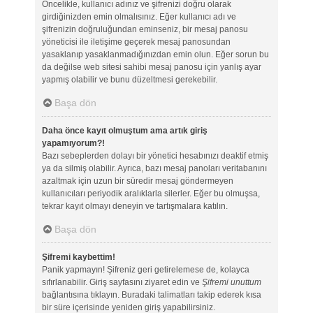
Öncelikle, kullanıcı adınız ve şifrenizi doğru olarak
girdiğinizden emin olmalısınız. Eğer kullanıcı adı ve
şifrenizin doğruluğundan eminseniz, bir mesaj panosu
yöneticisi ile iletişime geçerek mesaj panosundan
yasaklanıp yasaklanmadığınızdan emin olun. Eğer sorun bu
da değilse web sitesi sahibi mesaj panosu için yanlış ayar
yapmış olabilir ve bunu düzeltmesi gerekebilir.
Başa dön
Daha önce kayıt olmuştum ama artık giriş
yapamıyorum?!
Bazı sebeplerden dolayı bir yönetici hesabınızı deaktif etmiş
ya da silmiş olabilir. Ayrıca, bazı mesaj panoları veritabanını
azaltmak için uzun bir süredir mesaj göndermeyen
kullanıcıları periyodik aralıklarla silerler. Eğer bu olmuşsa,
tekrar kayıt olmayı deneyin ve tartışmalara katılın.
Başa dön
Şifremi kaybettim!
Panik yapmayın! Şifreniz geri getirelemese de, kolayca
sıfırlanabilir. Giriş sayfasını ziyaret edin ve
Şifremi unuttum
bağlantısına tıklayın. Buradaki talimatları takip ederek kısa
bir süre içerisinde yeniden giriş yapabilirsiniz.