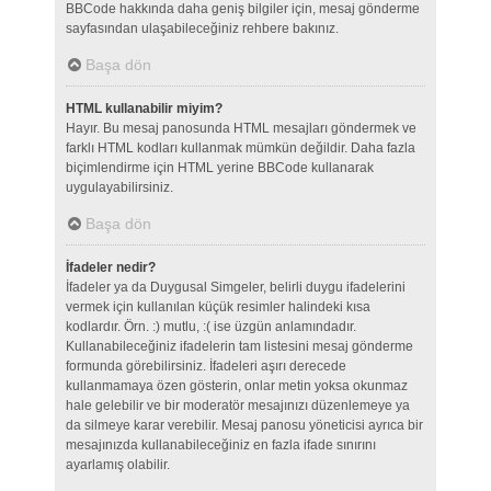
BBCode hakkında daha geniş bilgiler için, mesaj gönderme
sayfasından ulaşabileceğiniz rehbere bakınız.
Başa dön
HTML kullanabilir miyim?
Hayır. Bu mesaj panosunda HTML mesajları göndermek ve
farklı HTML kodları kullanmak mümkün değildir. Daha fazla
biçimlendirme için HTML yerine BBCode kullanarak
uygulayabilirsiniz.
Başa dön
İfadeler nedir?
İfadeler ya da Duygusal Simgeler, belirli duygu ifadelerini
vermek için kullanılan küçük resimler halindeki kısa
kodlardır. Örn. :) mutlu, :( ise üzgün anlamındadır.
Kullanabileceğiniz ifadelerin tam listesini mesaj gönderme
formunda görebilirsiniz. İfadeleri aşırı derecede
kullanmamaya özen gösterin, onlar metin yoksa okunmaz
hale gelebilir ve bir moderatör mesajınızı düzenlemeye ya
da silmeye karar verebilir. Mesaj panosu yöneticisi ayrıca bir
mesajınızda kullanabileceğiniz en fazla ifade sınırını
ayarlamış olabilir.