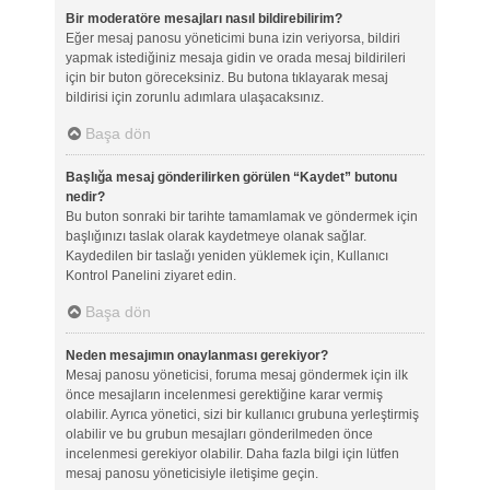
Bir moderatöre mesajları nasıl bildirebilirim?
Eğer mesaj panosu yöneticimi buna izin veriyorsa, bildiri
yapmak istediğiniz mesaja gidin ve orada mesaj bildirileri
için bir buton göreceksiniz. Bu butona tıklayarak mesaj
bildirisi için zorunlu adımlara ulaşacaksınız.
Başa dön
Başlığa mesaj gönderilirken görülen “Kaydet” butonu
nedir?
Bu buton sonraki bir tarihte tamamlamak ve göndermek için
başlığınızı taslak olarak kaydetmeye olanak sağlar.
Kaydedilen bir taslağı yeniden yüklemek için, Kullanıcı
Kontrol Panelini ziyaret edin.
Başa dön
Neden mesajımın onaylanması gerekiyor?
Mesaj panosu yöneticisi, foruma mesaj göndermek için ilk
önce mesajların incelenmesi gerektiğine karar vermiş
olabilir. Ayrıca yönetici, sizi bir kullanıcı grubuna yerleştirmiş
olabilir ve bu grubun mesajları gönderilmeden önce
incelenmesi gerekiyor olabilir. Daha fazla bilgi için lütfen
mesaj panosu yöneticisiyle iletişime geçin.