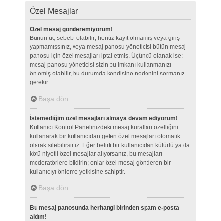
Özel Mesajlar
Özel mesaj gönderemiyorum!
Bunun üç sebebi olabilir; henüz kayıt olmamış veya giriş
yapmamışsınız, veya mesaj panosu yöneticisi bütün mesaj
panosu için özel mesajları iptal etmiş. Üçüncü olanak ise:
mesaj panosu yöneticisi sizin bu imkanı kullanmanızı
önlemiş olabilir, bu durumda kendisine nedenini sormanız
gerekir.
Başa dön
İstemediğim özel mesajları almaya devam ediyorum!
Kullanıcı Kontrol Panelinizdeki mesaj kuralları özelliğini
kullanarak bir kullanıcıdan gelen özel mesajları otomatik
olarak silebilirsiniz. Eğer belirli bir kullanıcıdan küfürlü ya da
kötü niyetli özel mesajlar alıyorsanız, bu mesajları
moderatörlere bildirin; onlar özel mesaj gönderen bir
kullanıcıyı önleme yetkisine sahiptir.
Başa dön
Bu mesaj panosunda herhangi birinden spam e-posta
aldım!