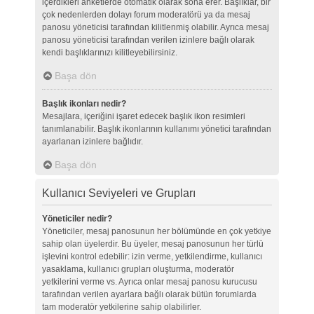
içerdikleri anketlerde otomatik olarak sona erer. Başlıklar, bir
çok nedenlerden dolayı forum moderatörü ya da mesaj
panosu yöneticisi tarafından kilitlenmiş olabilir. Ayrıca mesaj
panosu yöneticisi tarafından verilen izinlere bağlı olarak
kendi başlıklarınızı kilitleyebilirsiniz.
Başa dön
Başlık ikonları nedir?
Mesajlara, içeriğini işaret edecek başlık ikon resimleri
tanımlanabilir. Başlık ikonlarının kullanımı yönetici tarafından
ayarlanan izinlere bağlıdır.
Başa dön
Kullanıcı Seviyeleri ve Grupları
Yöneticiler nedir?
Yöneticiler, mesaj panosunun her bölümünde en çok yetkiye
sahip olan üyelerdir. Bu üyeler, mesaj panosunun her türlü
işlevini kontrol edebilir: izin verme, yetkilendirme, kullanıcı
yasaklama, kullanıcı grupları oluşturma, moderatör
yetkilerini verme vs. Ayrıca onlar mesaj panosu kurucusu
tarafından verilen ayarlara bağlı olarak bütün forumlarda
tam moderatör yetkilerine sahip olabilirler.