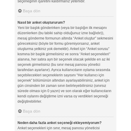
seçeneğinin işaretini kaldırmanız yeterlidir.
Başa dön
Nasıl bir anket oluştururum?
Yeni bir başlık gönderirken (veya bir başlığın ilk mesajını
düzenlerken (bu tabiki sahip olduğunuz izne bağlıdır)),
mesaj gönderme formunun altında “Anket oluştur” sekmesini
göreceksiniz (böyle bir formu göremiyorsanız, anket
oluşturma yetkiniz yok demektir). Anket için “Anket sorusu”
kısmına bir başlık girmelisiniz ve sonra “Anket seçenekleri”
alanına, her satıra ayrı bir seçenek olacak şekilde en az iki
seçenek girmelisiniz (bu sınır mesaj panosu yönetici
tarafından ayarlanır). Ayrıca kullanıcıların oylama sırasında
seçebilecekleri seçeneklerin sayısını “Her kullanıcı için
seçenek” bölümünün altından ayarlayabilirsiniz, anket için
gün cinsinden bir zaman sınırı belirleyebilirsiniz (sınırsız
sürede olması için 0 yazın) ve son olarak eğer kullanıcıların
kendi oylarını değiştirme izni varsa oy verdikleri seçeneği
değiştirebilirler.
Başa dön
Neden daha fazla anket seçeneği ekleyemiyorum?
Anket seçenekleri için sınır, mesaj panosu yöneticisi