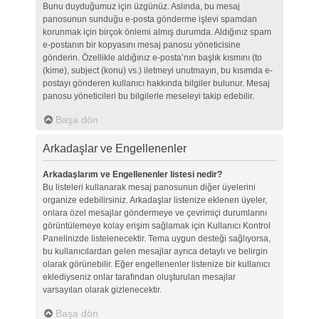
Bunu duyduğumuz için üzgünüz. Aslında, bu mesaj
panosunun sunduğu e-posta gönderme işlevi spamdan
korunmak için birçok önlemi almış durumda. Aldığınız spam
e-postanın bir kopyasını mesaj panosu yöneticisine
gönderin. Özellikle aldığınız e-posta’nın başlık kısmını (to
(kime), subject (konu) vs.) iletmeyi unutmayın, bu kısımda e-
postayı gönderen kullanıcı hakkında bilgiler bulunur. Mesaj
panosu yöneticileri bu bilgilerle meseleyi takip edebilir.
Başa dön
Arkadaşlar ve Engellenenler
Arkadaşlarım ve Engellenenler listesi nedir?
Bu listeleri kullanarak mesaj panosunun diğer üyelerini
organize edebilirsiniz. Arkadaşlar listenize eklenen üyeler,
onlara özel mesajlar göndermeye ve çevrimiçi durumlarını
görüntülemeye kolay erişim sağlamak için Kullanıcı Kontrol
Panelinizde listelenecektir. Tema uygun desteği sağlıyorsa,
bu kullanıcılardan gelen mesajlar ayrıca detaylı ve belirgin
olarak görünebilir. Eğer engellenenler listenize bir kullanıcı
eklediyseniz onlar tarafından oluşturulan mesajlar
varsayılan olarak gizlenecektir.
Başa dön