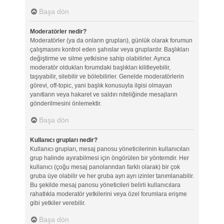
Başa dön
Moderatörler nedir?
Moderatörler (ya da onların grupları), günlük olarak forumun
çalışmasını kontrol eden şahıslar veya gruplardır. Başlıkları
değiştirme ve silme yetkisine sahip olabilirler. Ayrıca
moderatör oldukları forumdaki başlıkları kilitleyebilir,
taşıyabilir, silebilir ve bölebilirler. Genelde moderatörlerin
görevi, off-topic, yani başlık konusuyla ilgisi olmayan
yanıtların veya hakaret ve saldırı niteliğinde mesajların
gönderilmesini önlemektir.
Başa dön
Kullanıcı grupları nedir?
Kullanıcı grupları, mesaj panosu yöneticilerinin kullanıcıları
grup halinde ayırabilmesi için öngörülen bir yöntemdir. Her
kullanıcı (çoğu mesaj panolarından farklı olarak) bir çok
gruba üye olabilir ve her gruba ayrı ayrı izinler tanımlanabilir.
Bu şekilde mesaj panosu yöneticileri belirli kullanıcılara
rahatlıkla moderatör yetkilerini veya özel forumlara erişme
gibi yetkiler verebilir.
Başa dön