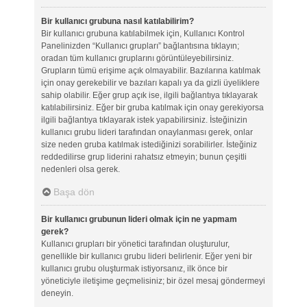
Bir kullanıcı grubuna nasıl katılabilirim?
Bir kullanıcı grubuna katılabilmek için, Kullanıcı Kontrol
Panelinizden “Kullanıcı grupları” bağlantısına tıklayın;
oradan tüm kullanıcı gruplarını görüntüleyebilirsiniz.
Grupların tümü erişime açık olmayabilir. Bazılarına katılmak
için onay gerekebilir ve bazıları kapalı ya da gizli üyeliklere
sahip olabilir. Eğer grup açık ise, ilgili bağlantıya tıklayarak
katılabilirsiniz. Eğer bir gruba katılmak için onay gerekiyorsa
ilgili bağlantıya tıklayarak istek yapabilirsiniz. İsteğinizin
kullanıcı grubu lideri tarafından onaylanması gerek, onlar
size neden gruba katılmak istediğinizi sorabilirler. İsteğiniz
reddedilirse grup liderini rahatsız etmeyin; bunun çeşitli
nedenleri olsa gerek.
Başa dön
Bir kullanıcı grubunun lideri olmak için ne yapmam
gerek?
Kullanıcı grupları bir yönetici tarafından oluşturulur,
genellikle bir kullanıcı grubu lideri belirlenir. Eğer yeni bir
kullanıcı grubu oluşturmak istiyorsanız, ilk önce bir
yöneticiyle iletişime geçmelisiniz; bir özel mesaj göndermeyi
deneyin.