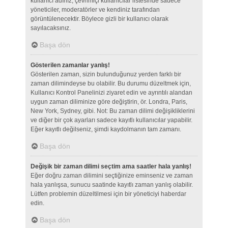
kullanıcı adınız, çevrimiçi kullanıcılar listesinde sadece
yöneticiler, moderatörler ve kendiniz tarafından
görüntülenecektir. Böylece gizli bir kullanıcı olarak
sayılacaksınız.
Başa dön
Gösterilen zamanlar yanlış!
Gösterilen zaman, sizin bulunduğunuz yerden farklı bir
zaman dilimindeyse bu olabilir. Bu durumu düzeltmek için,
Kullanıcı Kontrol Panelinizi ziyaret edin ve ayrıntılı alandan
uygun zaman diliminize göre değiştirin, ör. Londra, Paris,
New York, Sydney, gibi. Not: Bu zaman dilimi değişikliklerini
ve diğer bir çok ayarları sadece kayıtlı kullanıcılar yapabilir.
Eğer kayıtlı değilseniz, şimdi kaydolmanın tam zamanı.
Başa dön
Değişik bir zaman dilimi seçtim ama saatler hala yanlış!
Eğer doğru zaman dilimini seçtiğinize eminseniz ve zaman
hala yanlışsa, sunucu saatinde kayıtlı zaman yanlış olabilir.
Lütfen problemin düzeltilmesi için bir yöneticiyi haberdar
edin.
Başa dön