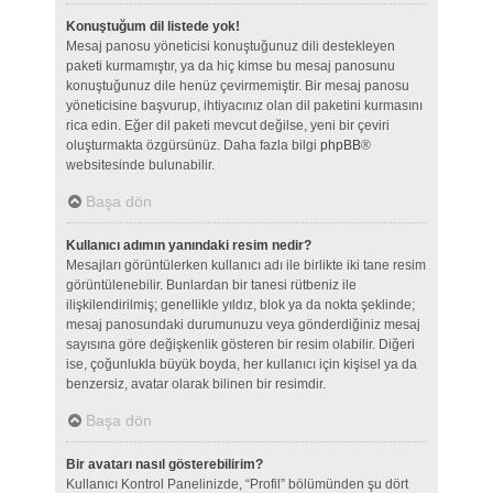
Konuştuğum dil listede yok!
Mesaj panosu yöneticisi konuştuğunuz dili destekleyen
paketi kurmamıştır, ya da hiç kimse bu mesaj panosunu
konuştuğunuz dile henüz çevirmemiştir. Bir mesaj panosu
yöneticisine başvurup, ihtiyacınız olan dil paketini kurmasını
rica edin. Eğer dil paketi mevcut değilse, yeni bir çeviri
oluşturmakta özgürsünüz. Daha fazla bilgi
phpBB
®
websitesinde bulunabilir.
Başa dön
Kullanıcı adımın yanındaki resim nedir?
Mesajları görüntülerken kullanıcı adı ile birlikte iki tane resim
görüntülenebilir. Bunlardan bir tanesi rütbeniz ile
ilişkilendirilmiş; genellikle yıldız, blok ya da nokta şeklinde;
mesaj panosundaki durumunuzu veya gönderdiğiniz mesaj
sayısına göre değişkenlik gösteren bir resim olabilir. Diğeri
ise, çoğunlukla büyük boyda, her kullanıcı için kişisel ya da
benzersiz, avatar olarak bilinen bir resimdir.
Başa dön
Bir avatarı nasıl gösterebilirim?
Kullanıcı Kontrol Panelinizde, “Profil” bölümünden şu dört