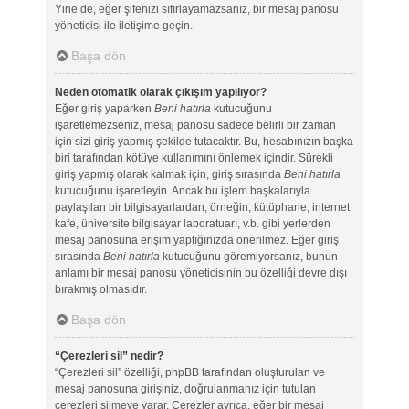
Yine de, eğer şifenizi sıfırlayamazsanız, bir mesaj panosu
yöneticisi ile iletişime geçin.
Başa dön
Neden otomatik olarak çıkışım yapılıyor?
Eğer giriş yaparken
Beni hatırla
kutucuğunu
işaretlemezseniz, mesaj panosu sadece belirli bir zaman
için sizi giriş yapmış şekilde tutacaktır. Bu, hesabınızın başka
biri tarafından kötüye kullanımını önlemek içindir. Sürekli
giriş yapmış olarak kalmak için, giriş sırasında
Beni hatırla
kutucuğunu işaretleyin. Ancak bu işlem başkalarıyla
paylaşılan bir bilgisayarlardan, örneğin; kütüphane, internet
kafe, üniversite bilgisayar laboratuarı, v.b. gibi yerlerden
mesaj panosuna erişim yaptığınızda önerilmez. Eğer giriş
sırasında
Beni hatırla
kutucuğunu göremiyorsanız, bunun
anlamı bir mesaj panosu yöneticisinin bu özelliği devre dışı
bırakmış olmasıdır.
Başa dön
“Çerezleri sil” nedir?
“Çerezleri sil” özelliği, phpBB tarafından oluşturulan ve
mesaj panosuna girişiniz, doğrulanmanız için tutulan
çerezleri silmeye yarar. Çerezler ayrıca, eğer bir mesaj