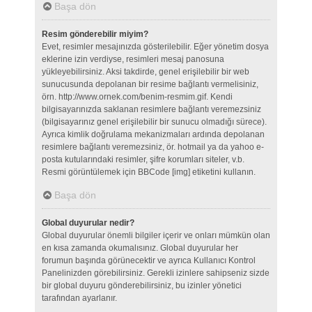
Başa dön
Resim gönderebilir miyim?
Evet, resimler mesajınızda gösterilebilir. Eğer yönetim dosya
eklerine izin verdiyse, resimleri mesaj panosuna
yükleyebilirsiniz. Aksi takdirde, genel erişilebilir bir web
sunucusunda depolanan bir resime bağlantı vermelisiniz,
örn. http://www.ornek.com/benim-resmim.gif. Kendi
bilgisayarınızda saklanan resimlere bağlantı veremezsiniz
(bilgisayarınız genel erişilebilir bir sunucu olmadığı sürece).
Ayrıca kimlik doğrulama mekanizmaları ardında depolanan
resimlere bağlantı veremezsiniz, ör. hotmail ya da yahoo e-
posta kutularındaki resimler, şifre korumları siteler, v.b.
Resmi görüntülemek için BBCode [img] etiketini kullanın.
Başa dön
Global duyurular nedir?
Global duyurular önemli bilgiler içerir ve onları mümkün olan
en kısa zamanda okumalısınız. Global duyurular her
forumun başında görünecektir ve ayrıca Kullanıcı Kontrol
Panelinizden görebilirsiniz. Gerekli izinlere sahipseniz sizde
bir global duyuru gönderebilirsiniz, bu izinler yönetici
tarafından ayarlanır.