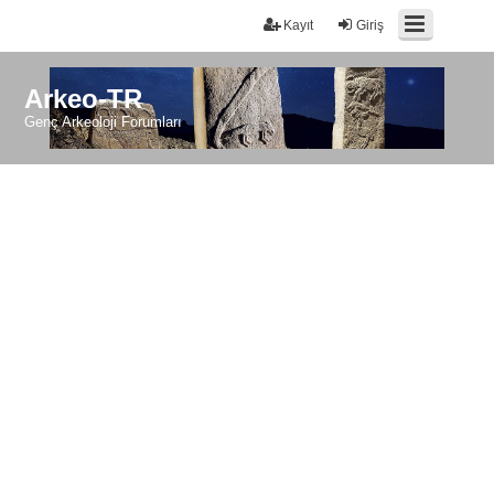
Kayıt
Giriş
Arkeo-TR
Genç Arkeoloji Forumları