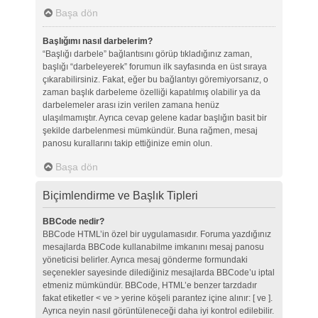
Başa dön
Başlığımı nasıl darbelerim?
“Başlığı darbele” bağlantısını görüp tıkladığınız zaman,
başlığı “darbeleyerek” forumun ilk sayfasında en üst sıraya
çıkarabilirsiniz. Fakat, eğer bu bağlantıyı göremiyorsanız, o
zaman başlık darbeleme özelliği kapatılmış olabilir ya da
darbelemeler arası izin verilen zamana henüz
ulaşılmamıştır. Ayrıca cevap gelene kadar başlığın basit bir
şekilde darbelenmesi mümkündür. Buna rağmen, mesaj
panosu kurallarını takip ettiğinize emin olun.
Başa dön
Biçimlendirme ve Başlık Tipleri
BBCode nedir?
BBCode HTML’in özel bir uygulamasıdır. Foruma yazdığınız
mesajlarda BBCode kullanabilme imkanını mesaj panosu
yöneticisi belirler. Ayrıca mesaj gönderme formundaki
seçenekler sayesinde dilediğiniz mesajlarda BBCode’u iptal
etmeniz mümkündür. BBCode, HTML’e benzer tarzdadır
fakat etiketler < ve > yerine köşeli parantez içine alınır: [ ve ].
Ayrıca neyin nasıl görüntüleneceği daha iyi kontrol edilebilir.