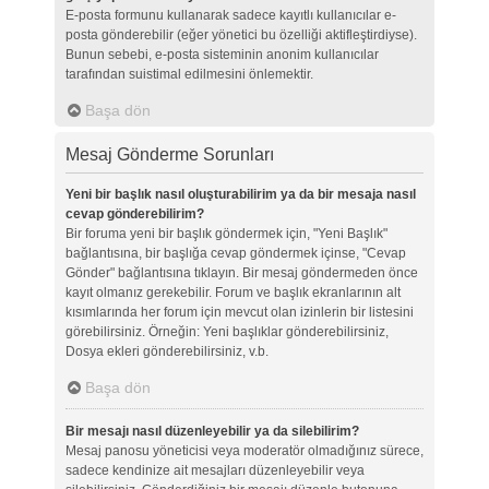
E-posta formunu kullanarak sadece kayıtlı kullanıcılar e-
posta gönderebilir (eğer yönetici bu özelliği aktifleştirdiyse).
Bunun sebebi, e-posta sisteminin anonim kullanıcılar
tarafından suistimal edilmesini önlemektir.
Başa dön
Mesaj Gönderme Sorunları
Yeni bir başlık nasıl oluşturabilirim ya da bir mesaja nasıl
cevap gönderebilirim?
Bir foruma yeni bir başlık göndermek için, "Yeni Başlık"
bağlantısına, bir başlığa cevap göndermek içinse, "Cevap
Gönder" bağlantısına tıklayın. Bir mesaj göndermeden önce
kayıt olmanız gerekebilir. Forum ve başlık ekranlarının alt
kısımlarında her forum için mevcut olan izinlerin bir listesini
görebilirsiniz. Örneğin: Yeni başlıklar gönderebilirsiniz,
Dosya ekleri gönderebilirsiniz, v.b.
Başa dön
Bir mesajı nasıl düzenleyebilir ya da silebilirim?
Mesaj panosu yöneticisi veya moderatör olmadığınız sürece,
sadece kendinize ait mesajları düzenleyebilir veya