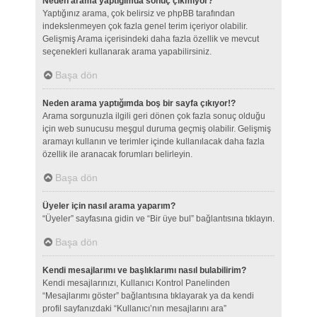
Neden arama yaptığımda sonuç çıkmıyor?
Yaptığınız arama, çok belirsiz ve phpBB tarafından
indekslenmeyen çok fazla genel terim içeriyor olabilir.
Gelişmiş Arama içerisindeki daha fazla özellik ve mevcut
seçenekleri kullanarak arama yapabilirsiniz.
Başa dön
Neden arama yaptığımda boş bir sayfa çıkıyor!?
Arama sorgunuzla ilgili geri dönen çok fazla sonuç olduğu
için web sunucusu meşgul duruma geçmiş olabilir. Gelişmiş
aramayı kullanın ve terimler içinde kullanılacak daha fazla
özellik ile aranacak forumları belirleyin.
Başa dön
Üyeler için nasıl arama yaparım?
“Üyeler” sayfasına gidin ve “Bir üye bul” bağlantısına tıklayın.
Başa dön
Kendi mesajlarımı ve başlıklarımı nasıl bulabilirim?
Kendi mesajlarınızı, Kullanıcı Kontrol Panelinden
“Mesajlarımı göster” bağlantısına tıklayarak ya da kendi
profil sayfanızdaki “Kullanıcı’nın mesajlarını ara”