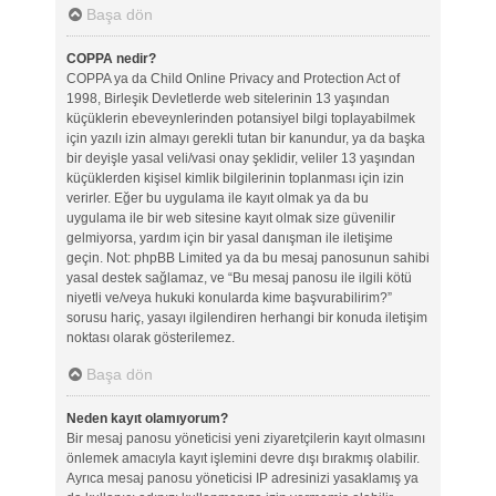
Başa dön
COPPA nedir?
COPPA ya da Child Online Privacy and Protection Act of
1998, Birleşik Devletlerde web sitelerinin 13 yaşından
küçüklerin ebeveynlerinden potansiyel bilgi toplayabilmek
için yazılı izin almayı gerekli tutan bir kanundur, ya da başka
bir deyişle yasal veli/vasi onay şeklidir, veliler 13 yaşından
küçüklerden kişisel kimlik bilgilerinin toplanması için izin
verirler. Eğer bu uygulama ile kayıt olmak ya da bu
uygulama ile bir web sitesine kayıt olmak size güvenilir
gelmiyorsa, yardım için bir yasal danışman ile iletişime
geçin. Not: phpBB Limited ya da bu mesaj panosunun sahibi
yasal destek sağlamaz, ve “Bu mesaj panosu ile ilgili kötü
niyetli ve/veya hukuki konularda kime başvurabilirim?”
sorusu hariç, yasayı ilgilendiren herhangi bir konuda iletişim
noktası olarak gösterilemez.
Başa dön
Neden kayıt olamıyorum?
Bir mesaj panosu yöneticisi yeni ziyaretçilerin kayıt olmasını
önlemek amacıyla kayıt işlemini devre dışı bırakmış olabilir.
Ayrıca mesaj panosu yöneticisi IP adresinizi yasaklamış ya