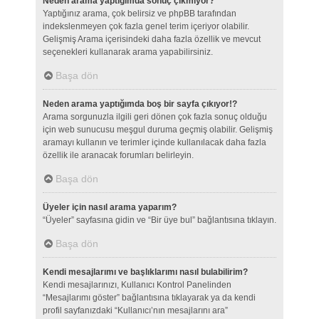
Neden arama yaptığımda sonuç çıkmıyor?
Yaptığınız arama, çok belirsiz ve phpBB tarafından
indekslenmeyen çok fazla genel terim içeriyor olabilir.
Gelişmiş Arama içerisindeki daha fazla özellik ve mevcut
seçenekleri kullanarak arama yapabilirsiniz.
Başa dön
Neden arama yaptığımda boş bir sayfa çıkıyor!?
Arama sorgunuzla ilgili geri dönen çok fazla sonuç olduğu
için web sunucusu meşgul duruma geçmiş olabilir. Gelişmiş
aramayı kullanın ve terimler içinde kullanılacak daha fazla
özellik ile aranacak forumları belirleyin.
Başa dön
Üyeler için nasıl arama yaparım?
“Üyeler” sayfasına gidin ve “Bir üye bul” bağlantısına tıklayın.
Başa dön
Kendi mesajlarımı ve başlıklarımı nasıl bulabilirim?
Kendi mesajlarınızı, Kullanıcı Kontrol Panelinden
“Mesajlarımı göster” bağlantısına tıklayarak ya da kendi
profil sayfanızdaki “Kullanıcı’nın mesajlarını ara”