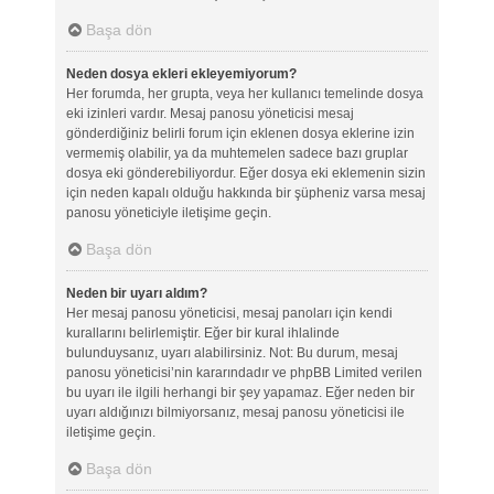
Başa dön
Neden dosya ekleri ekleyemiyorum?
Her forumda, her grupta, veya her kullanıcı temelinde dosya
eki izinleri vardır. Mesaj panosu yöneticisi mesaj
gönderdiğiniz belirli forum için eklenen dosya eklerine izin
vermemiş olabilir, ya da muhtemelen sadece bazı gruplar
dosya eki gönderebiliyordur. Eğer dosya eki eklemenin sizin
için neden kapalı olduğu hakkında bir şüpheniz varsa mesaj
panosu yöneticiyle iletişime geçin.
Başa dön
Neden bir uyarı aldım?
Her mesaj panosu yöneticisi, mesaj panoları için kendi
kurallarını belirlemiştir. Eğer bir kural ihlalinde
bulunduysanız, uyarı alabilirsiniz. Not: Bu durum, mesaj
panosu yöneticisi’nin kararındadır ve phpBB Limited verilen
bu uyarı ile ilgili herhangi bir şey yapamaz. Eğer neden bir
uyarı aldığınızı bilmiyorsanız, mesaj panosu yöneticisi ile
iletişime geçin.
Başa dön