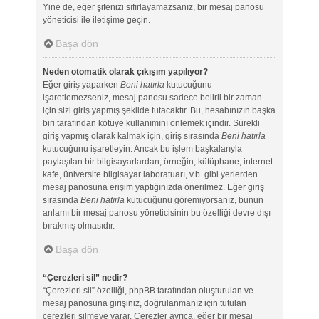
Yine de, eğer şifenizi sıfırlayamazsanız, bir mesaj panosu
yöneticisi ile iletişime geçin.
Başa dön
Neden otomatik olarak çıkışım yapılıyor?
Eğer giriş yaparken
Beni hatırla
kutucuğunu
işaretlemezseniz, mesaj panosu sadece belirli bir zaman
için sizi giriş yapmış şekilde tutacaktır. Bu, hesabınızın başka
biri tarafından kötüye kullanımını önlemek içindir. Sürekli
giriş yapmış olarak kalmak için, giriş sırasında
Beni hatırla
kutucuğunu işaretleyin. Ancak bu işlem başkalarıyla
paylaşılan bir bilgisayarlardan, örneğin; kütüphane, internet
kafe, üniversite bilgisayar laboratuarı, v.b. gibi yerlerden
mesaj panosuna erişim yaptığınızda önerilmez. Eğer giriş
sırasında
Beni hatırla
kutucuğunu göremiyorsanız, bunun
anlamı bir mesaj panosu yöneticisinin bu özelliği devre dışı
bırakmış olmasıdır.
Başa dön
“Çerezleri sil” nedir?
“Çerezleri sil” özelliği, phpBB tarafından oluşturulan ve
mesaj panosuna girişiniz, doğrulanmanız için tutulan
çerezleri silmeye yarar. Çerezler ayrıca, eğer bir mesaj