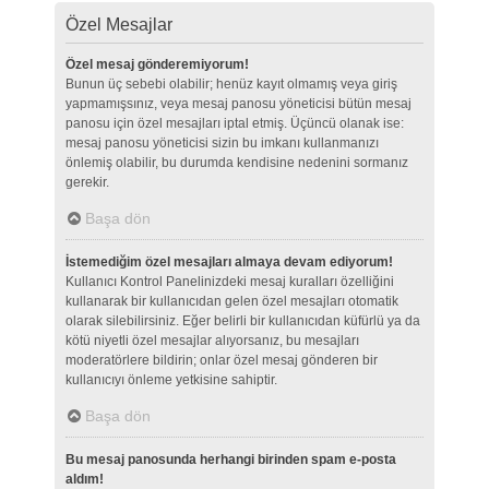
Özel Mesajlar
Özel mesaj gönderemiyorum!
Bunun üç sebebi olabilir; henüz kayıt olmamış veya giriş
yapmamışsınız, veya mesaj panosu yöneticisi bütün mesaj
panosu için özel mesajları iptal etmiş. Üçüncü olanak ise:
mesaj panosu yöneticisi sizin bu imkanı kullanmanızı
önlemiş olabilir, bu durumda kendisine nedenini sormanız
gerekir.
Başa dön
İstemediğim özel mesajları almaya devam ediyorum!
Kullanıcı Kontrol Panelinizdeki mesaj kuralları özelliğini
kullanarak bir kullanıcıdan gelen özel mesajları otomatik
olarak silebilirsiniz. Eğer belirli bir kullanıcıdan küfürlü ya da
kötü niyetli özel mesajlar alıyorsanız, bu mesajları
moderatörlere bildirin; onlar özel mesaj gönderen bir
kullanıcıyı önleme yetkisine sahiptir.
Başa dön
Bu mesaj panosunda herhangi birinden spam e-posta
aldım!