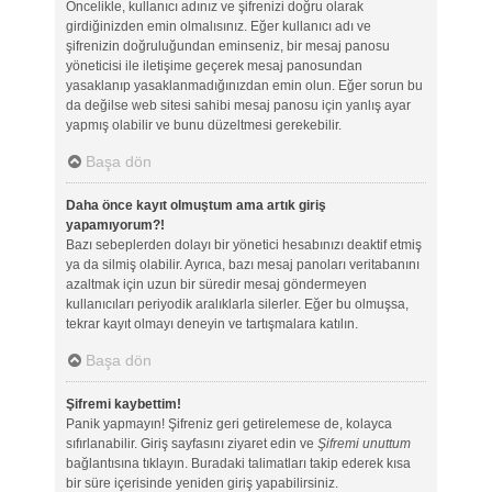
Öncelikle, kullanıcı adınız ve şifrenizi doğru olarak
girdiğinizden emin olmalısınız. Eğer kullanıcı adı ve
şifrenizin doğruluğundan eminseniz, bir mesaj panosu
yöneticisi ile iletişime geçerek mesaj panosundan
yasaklanıp yasaklanmadığınızdan emin olun. Eğer sorun bu
da değilse web sitesi sahibi mesaj panosu için yanlış ayar
yapmış olabilir ve bunu düzeltmesi gerekebilir.
Başa dön
Daha önce kayıt olmuştum ama artık giriş
yapamıyorum?!
Bazı sebeplerden dolayı bir yönetici hesabınızı deaktif etmiş
ya da silmiş olabilir. Ayrıca, bazı mesaj panoları veritabanını
azaltmak için uzun bir süredir mesaj göndermeyen
kullanıcıları periyodik aralıklarla silerler. Eğer bu olmuşsa,
tekrar kayıt olmayı deneyin ve tartışmalara katılın.
Başa dön
Şifremi kaybettim!
Panik yapmayın! Şifreniz geri getirelemese de, kolayca
sıfırlanabilir. Giriş sayfasını ziyaret edin ve
Şifremi unuttum
bağlantısına tıklayın. Buradaki talimatları takip ederek kısa
bir süre içerisinde yeniden giriş yapabilirsiniz.