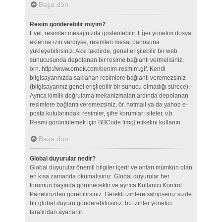
Başa dön
Resim gönderebilir miyim?
Evet, resimler mesajınızda gösterilebilir. Eğer yönetim dosya
eklerine izin verdiyse, resimleri mesaj panosuna
yükleyebilirsiniz. Aksi takdirde, genel erişilebilir bir web
sunucusunda depolanan bir resime bağlantı vermelisiniz,
örn. http://www.ornek.com/benim-resmim.gif. Kendi
bilgisayarınızda saklanan resimlere bağlantı veremezsiniz
(bilgisayarınız genel erişilebilir bir sunucu olmadığı sürece).
Ayrıca kimlik doğrulama mekanizmaları ardında depolanan
resimlere bağlantı veremezsiniz, ör. hotmail ya da yahoo e-
posta kutularındaki resimler, şifre korumları siteler, v.b.
Resmi görüntülemek için BBCode [img] etiketini kullanın.
Başa dön
Global duyurular nedir?
Global duyurular önemli bilgiler içerir ve onları mümkün olan
en kısa zamanda okumalısınız. Global duyurular her
forumun başında görünecektir ve ayrıca Kullanıcı Kontrol
Panelinizden görebilirsiniz. Gerekli izinlere sahipseniz sizde
bir global duyuru gönderebilirsiniz, bu izinler yönetici
tarafından ayarlanır.