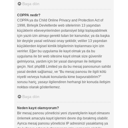
Başa dön
COPPA nedir?
COPPA ya da Child Online Privacy and Protection Act of
1998, Birleşik Devletlerde web sitelerinin 13 yaşından
küçüklerin ebeveynlerinden potansiyel bilgi toplayabilmek
için yazılı izin almayı gerekli tutan bir kanundur, ya da başka
bir deyişle yasal veli/vasi onay şeklidir, veliler 13 yaşından
küçüklerden kişisel kimlik bilgilerinin toplanması için izin
verirler. Eğer bu uygulama ile kayıt olmak ya da bu
uygulama ile bir web sitesine kayıt olmak size güvenilir
gelmiyorsa, yardım için bir yasal danışman ile iletişime
geçin. Not: phpBB Limited ya da bu mesaj panosunun sahibi
yasal destek sağlamaz, ve “Bu mesaj panosu ile ilgili kötü
niyetli ve/veya hukuki konularda kime başvurabilirim?”
sorusu hariç, yasayı ilgilendiren herhangi bir konuda iletişim
noktası olarak gösterilemez.
Başa dön
Neden kayıt olamıyorum?
Bir mesaj panosu yöneticisi yeni ziyaretçilerin kayıt olmasını
önlemek amacıyla kayıt işlemini devre dışı bırakmış olabilir.
Ayrıca mesaj panosu yöneticisi IP adresinizi yasaklamış ya