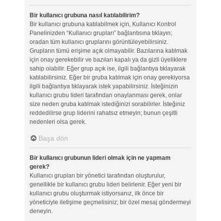
Bir kullanıcı grubuna nasıl katılabilirim?
Bir kullanıcı grubuna katılabilmek için, Kullanıcı Kontrol
Panelinizden “Kullanıcı grupları” bağlantısına tıklayın;
oradan tüm kullanıcı gruplarını görüntüleyebilirsiniz.
Grupların tümü erişime açık olmayabilir. Bazılarına katılmak
için onay gerekebilir ve bazıları kapalı ya da gizli üyeliklere
sahip olabilir. Eğer grup açık ise, ilgili bağlantıya tıklayarak
katılabilirsiniz. Eğer bir gruba katılmak için onay gerekiyorsa
ilgili bağlantıya tıklayarak istek yapabilirsiniz. İsteğinizin
kullanıcı grubu lideri tarafından onaylanması gerek, onlar
size neden gruba katılmak istediğinizi sorabilirler. İsteğiniz
reddedilirse grup liderini rahatsız etmeyin; bunun çeşitli
nedenleri olsa gerek.
Başa dön
Bir kullanıcı grubunun lideri olmak için ne yapmam
gerek?
Kullanıcı grupları bir yönetici tarafından oluşturulur,
genellikle bir kullanıcı grubu lideri belirlenir. Eğer yeni bir
kullanıcı grubu oluşturmak istiyorsanız, ilk önce bir
yöneticiyle iletişime geçmelisiniz; bir özel mesaj göndermeyi
deneyin.