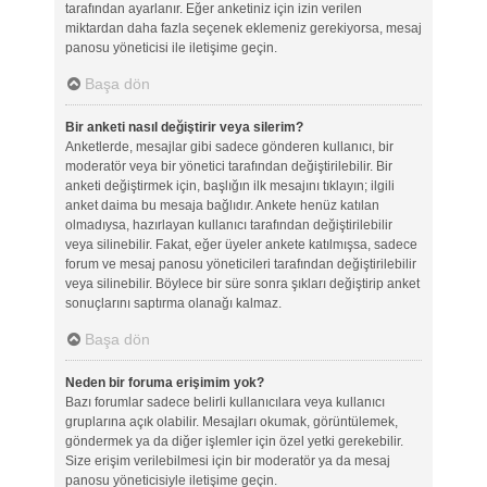
tarafından ayarlanır. Eğer anketiniz için izin verilen
miktardan daha fazla seçenek eklemeniz gerekiyorsa, mesaj
panosu yöneticisi ile iletişime geçin.
Başa dön
Bir anketi nasıl değiştirir veya silerim?
Anketlerde, mesajlar gibi sadece gönderen kullanıcı, bir
moderatör veya bir yönetici tarafından değiştirilebilir. Bir
anketi değiştirmek için, başlığın ilk mesajını tıklayın; ilgili
anket daima bu mesaja bağlıdır. Ankete henüz katılan
olmadıysa, hazırlayan kullanıcı tarafından değiştirilebilir
veya silinebilir. Fakat, eğer üyeler ankete katılmışsa, sadece
forum ve mesaj panosu yöneticileri tarafından değiştirilebilir
veya silinebilir. Böylece bir süre sonra şıkları değiştirip anket
sonuçlarını saptırma olanağı kalmaz.
Başa dön
Neden bir foruma erişimim yok?
Bazı forumlar sadece belirli kullanıcılara veya kullanıcı
gruplarına açık olabilir. Mesajları okumak, görüntülemek,
göndermek ya da diğer işlemler için özel yetki gerekebilir.
Size erişim verilebilmesi için bir moderatör ya da mesaj
panosu yöneticisiyle iletişime geçin.