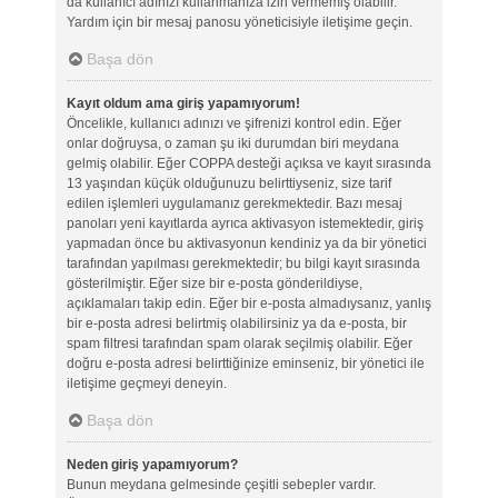
da kullanıcı adınızı kullanmanıza izin vermemiş olabilir.
Yardım için bir mesaj panosu yöneticisiyle iletişime geçin.
Başa dön
Kayıt oldum ama giriş yapamıyorum!
Öncelikle, kullanıcı adınızı ve şifrenizi kontrol edin. Eğer
onlar doğruysa, o zaman şu iki durumdan biri meydana
gelmiş olabilir. Eğer COPPA desteği açıksa ve kayıt sırasında
13 yaşından küçük olduğunuzu belirttiyseniz, size tarif
edilen işlemleri uygulamanız gerekmektedir. Bazı mesaj
panoları yeni kayıtlarda ayrıca aktivasyon istemektedir, giriş
yapmadan önce bu aktivasyonun kendiniz ya da bir yönetici
tarafından yapılması gerekmektedir; bu bilgi kayıt sırasında
gösterilmiştir. Eğer size bir e-posta gönderildiyse,
açıklamaları takip edin. Eğer bir e-posta almadıysanız, yanlış
bir e-posta adresi belirtmiş olabilirsiniz ya da e-posta, bir
spam filtresi tarafından spam olarak seçilmiş olabilir. Eğer
doğru e-posta adresi belirttiğinize eminseniz, bir yönetici ile
iletişime geçmeyi deneyin.
Başa dön
Neden giriş yapamıyorum?
Bunun meydana gelmesinde çeşitli sebepler vardır.