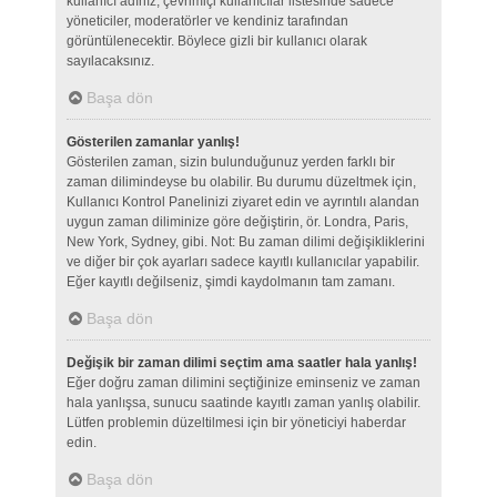
kullanıcı adınız, çevrimiçi kullanıcılar listesinde sadece
yöneticiler, moderatörler ve kendiniz tarafından
görüntülenecektir. Böylece gizli bir kullanıcı olarak
sayılacaksınız.
Başa dön
Gösterilen zamanlar yanlış!
Gösterilen zaman, sizin bulunduğunuz yerden farklı bir
zaman dilimindeyse bu olabilir. Bu durumu düzeltmek için,
Kullanıcı Kontrol Panelinizi ziyaret edin ve ayrıntılı alandan
uygun zaman diliminize göre değiştirin, ör. Londra, Paris,
New York, Sydney, gibi. Not: Bu zaman dilimi değişikliklerini
ve diğer bir çok ayarları sadece kayıtlı kullanıcılar yapabilir.
Eğer kayıtlı değilseniz, şimdi kaydolmanın tam zamanı.
Başa dön
Değişik bir zaman dilimi seçtim ama saatler hala yanlış!
Eğer doğru zaman dilimini seçtiğinize eminseniz ve zaman
hala yanlışsa, sunucu saatinde kayıtlı zaman yanlış olabilir.
Lütfen problemin düzeltilmesi için bir yöneticiyi haberdar
edin.
Başa dön