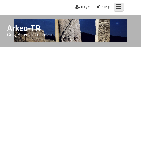
Kayıt
Giriş
Arkeo-TR
Genç Arkeoloji Forumları