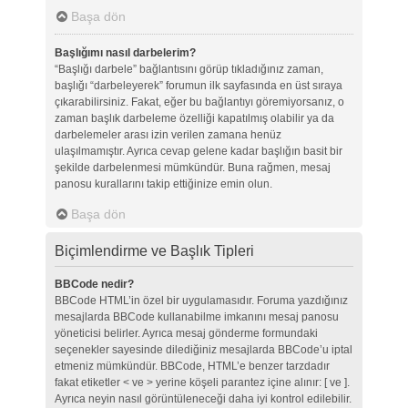
Başa dön
Başlığımı nasıl darbelerim?
“Başlığı darbele” bağlantısını görüp tıkladığınız zaman,
başlığı “darbeleyerek” forumun ilk sayfasında en üst sıraya
çıkarabilirsiniz. Fakat, eğer bu bağlantıyı göremiyorsanız, o
zaman başlık darbeleme özelliği kapatılmış olabilir ya da
darbelemeler arası izin verilen zamana henüz
ulaşılmamıştır. Ayrıca cevap gelene kadar başlığın basit bir
şekilde darbelenmesi mümkündür. Buna rağmen, mesaj
panosu kurallarını takip ettiğinize emin olun.
Başa dön
Biçimlendirme ve Başlık Tipleri
BBCode nedir?
BBCode HTML’in özel bir uygulamasıdır. Foruma yazdığınız
mesajlarda BBCode kullanabilme imkanını mesaj panosu
yöneticisi belirler. Ayrıca mesaj gönderme formundaki
seçenekler sayesinde dilediğiniz mesajlarda BBCode’u iptal
etmeniz mümkündür. BBCode, HTML’e benzer tarzdadır
fakat etiketler < ve > yerine köşeli parantez içine alınır: [ ve ].
Ayrıca neyin nasıl görüntüleneceği daha iyi kontrol edilebilir.