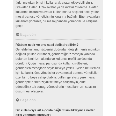
farklı metottan birisini kullanarak avatar ekleyebilirsiniz:
Gravatar, Galeri, Uzak Avatar ya da Avatar Yükleme. Avatar
kullanma imkanı ve avatar kullanımında seçilebilecek yollar
mesaj panosu yöneticisinin kararına bağlıdır. Eğer avatarları
kullanamıyorsanız, bir mesaj panosu yöneticisi ile iletişime
geçin.
Başa dön
Rütbem nedir ve onu nasıl değiştirebilirim?
Genelde kullanıcı rütbenizi doğrudan değiştirmeniz mümkün
değildir (kullanıcı rütbesi, gönderdiğiniz mesajın yanında
bulunan isminizin altında ve kullanıcı profili sayfasında
görülür). Çoğu mesaj panosunda kullanıcı rütbeleri,
gönderilen mesajların sayısını veya yetkili üyeleri belirlemek
için kullanılır, örn. yöneticiler veya mesaj panosu yöneticileri
özel bir rütbeye sahip olabilir. Lütfen gereksiz yere mesaj
gönderipte rütbenizi yükseltmeye çalışmayın, elde
edeceğiniz tek sonuç, yöneticilerin mesajlarınızın sayısını
düşürmesi olacaktır.
Başa dön
Bir kullanıcıya ait e-posta bağlantısını tıklayınca neden
giriş yapmam isteniyor?