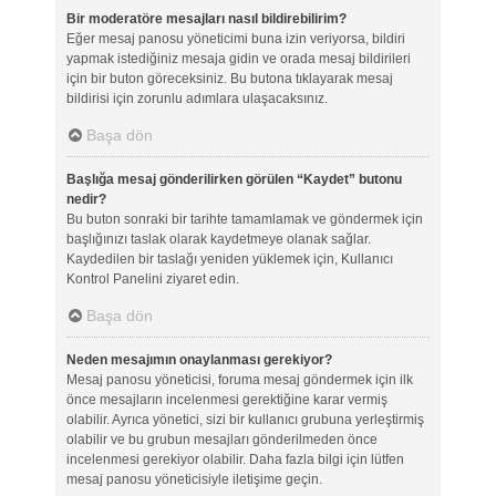
Bir moderatöre mesajları nasıl bildirebilirim?
Eğer mesaj panosu yöneticimi buna izin veriyorsa, bildiri
yapmak istediğiniz mesaja gidin ve orada mesaj bildirileri
için bir buton göreceksiniz. Bu butona tıklayarak mesaj
bildirisi için zorunlu adımlara ulaşacaksınız.
Başa dön
Başlığa mesaj gönderilirken görülen “Kaydet” butonu
nedir?
Bu buton sonraki bir tarihte tamamlamak ve göndermek için
başlığınızı taslak olarak kaydetmeye olanak sağlar.
Kaydedilen bir taslağı yeniden yüklemek için, Kullanıcı
Kontrol Panelini ziyaret edin.
Başa dön
Neden mesajımın onaylanması gerekiyor?
Mesaj panosu yöneticisi, foruma mesaj göndermek için ilk
önce mesajların incelenmesi gerektiğine karar vermiş
olabilir. Ayrıca yönetici, sizi bir kullanıcı grubuna yerleştirmiş
olabilir ve bu grubun mesajları gönderilmeden önce
incelenmesi gerekiyor olabilir. Daha fazla bilgi için lütfen
mesaj panosu yöneticisiyle iletişime geçin.