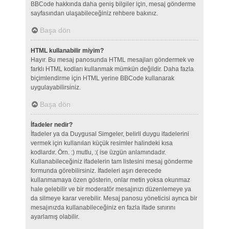
BBCode hakkında daha geniş bilgiler için, mesaj gönderme
sayfasından ulaşabileceğiniz rehbere bakınız.
Başa dön
HTML kullanabilir miyim?
Hayır. Bu mesaj panosunda HTML mesajları göndermek ve
farklı HTML kodları kullanmak mümkün değildir. Daha fazla
biçimlendirme için HTML yerine BBCode kullanarak
uygulayabilirsiniz.
Başa dön
İfadeler nedir?
İfadeler ya da Duygusal Simgeler, belirli duygu ifadelerini
vermek için kullanılan küçük resimler halindeki kısa
kodlardır. Örn. :) mutlu, :( ise üzgün anlamındadır.
Kullanabileceğiniz ifadelerin tam listesini mesaj gönderme
formunda görebilirsiniz. İfadeleri aşırı derecede
kullanmamaya özen gösterin, onlar metin yoksa okunmaz
hale gelebilir ve bir moderatör mesajınızı düzenlemeye ya
da silmeye karar verebilir. Mesaj panosu yöneticisi ayrıca bir
mesajınızda kullanabileceğiniz en fazla ifade sınırını
ayarlamış olabilir.