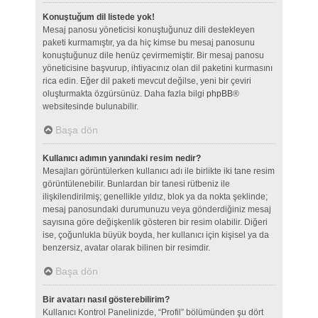
Konuştuğum dil listede yok!
Mesaj panosu yöneticisi konuştuğunuz dili destekleyen
paketi kurmamıştır, ya da hiç kimse bu mesaj panosunu
konuştuğunuz dile henüz çevirmemiştir. Bir mesaj panosu
yöneticisine başvurup, ihtiyacınız olan dil paketini kurmasını
rica edin. Eğer dil paketi mevcut değilse, yeni bir çeviri
oluşturmakta özgürsünüz. Daha fazla bilgi
phpBB
®
websitesinde bulunabilir.
Başa dön
Kullanıcı adımın yanındaki resim nedir?
Mesajları görüntülerken kullanıcı adı ile birlikte iki tane resim
görüntülenebilir. Bunlardan bir tanesi rütbeniz ile
ilişkilendirilmiş; genellikle yıldız, blok ya da nokta şeklinde;
mesaj panosundaki durumunuzu veya gönderdiğiniz mesaj
sayısına göre değişkenlik gösteren bir resim olabilir. Diğeri
ise, çoğunlukla büyük boyda, her kullanıcı için kişisel ya da
benzersiz, avatar olarak bilinen bir resimdir.
Başa dön
Bir avatarı nasıl gösterebilirim?
Kullanıcı Kontrol Panelinizde, “Profil” bölümünden şu dört