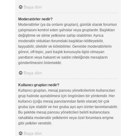
Başa dön
Moderatörler nedir?
Moderatörler (ya da onların grupları), günlük olarak forumun
çalışmasını kontrol eden şahıslar veya gruplardır. Başlıkları
değiştirme ve silme yetkisine sahip olabilirler. Ayrıca
moderatör oldukları forumdaki başlıkları kilitleyebilir,
taşıyabilir, silebilir ve bölebilirler. Genelde moderatörlerin
görevi, off-topic, yani başlık konusuyla ilgisi olmayan
yanıtların veya hakaret ve saldırı niteliğinde mesajların
gönderilmesini önlemektir.
Başa dön
Kullanıcı grupları nedir?
Kullanıcı grupları, mesaj panosu yöneticilerinin kullanıcıları
grup halinde ayırabilmesi için öngörülen bir yöntemdir. Her
kullanıcı (çoğu mesaj panolarından farklı olarak) bir çok
gruba üye olabilir ve her gruba ayrı ayrı izinler tanımlanabilir.
Bu şekilde mesaj panosu yöneticileri belirli kullanıcılara
rahatlıkla moderatör yetkilerini veya özel forumlara erişme
gibi yetkiler verebilir.
Başa dön