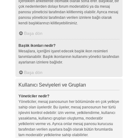
içerdikleri anketlerde otomatik olarak sona erer. Başlıklar, bir
çok nedenlerden dolayı forum moderatörü ya da mesaj
panosu yöneticisi tarafından kilitlenmiş olabilir. Ayrıca mesaj
panosu yöneticisi tarafından verilen izinlere bağlı olarak
kendi başlıklarınızı kilitleyebilirsiniz.
Başa dön
Başlık ikonları nedir?
Mesajlara, içeriğini işaret edecek başlık ikon resimleri
tanımlanabilir. Başlık ikonlarının kullanımı yönetici tarafından
ayarlanan izinlere bağlıdır.
Başa dön
Kullanıcı Seviyeleri ve Grupları
Yöneticiler nedir?
Yöneticiler, mesaj panosunun her bölümünde en çok yetkiye
sahip olan üyelerdir. Bu üyeler, mesaj panosunun her türlü
işlevini kontrol edebilir: izin verme, yetkilendirme, kullanıcı
yasaklama, kullanıcı grupları oluşturma, moderatör
yetkilerini verme vs. Ayrıca onlar mesaj panosu kurucusu
tarafından verilen ayarlara bağlı olarak bütün forumlarda
tam moderatör yetkilerine sahip olabilirler.