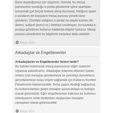
Bunu duyduğumuz için üzgünüz. Aslında, bu mesaj
panosunun sunduğu e-posta gönderme işlevi spamdan
korunmak için birçok önlemi almış durumda. Aldığınız spam
e-postanın bir kopyasını mesaj panosu yöneticisine
gönderin. Özellikle aldığınız e-posta’nın başlık kısmını (to
(kime), subject (konu) vs.) iletmeyi unutmayın, bu kısımda e-
postayı gönderen kullanıcı hakkında bilgiler bulunur. Mesaj
panosu yöneticileri bu bilgilerle meseleyi takip edebilir.
Başa dön
Arkadaşlar ve Engellenenler
Arkadaşlarım ve Engellenenler listesi nedir?
Bu listeleri kullanarak mesaj panosunun diğer üyelerini
organize edebilirsiniz. Arkadaşlar listenize eklenen üyeler,
onlara özel mesajlar göndermeye ve çevrimiçi durumlarını
görüntülemeye kolay erişim sağlamak için Kullanıcı Kontrol
Panelinizde listelenecektir. Tema uygun desteği sağlıyorsa,
bu kullanıcılardan gelen mesajlar ayrıca detaylı ve belirgin
olarak görünebilir. Eğer engellenenler listenize bir kullanıcı
eklediyseniz onlar tarafından oluşturulan mesajlar
varsayılan olarak gizlenecektir.
Başa dön