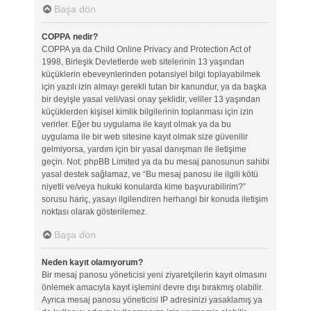
Başa dön
COPPA nedir?
COPPA ya da Child Online Privacy and Protection Act of
1998, Birleşik Devletlerde web sitelerinin 13 yaşından
küçüklerin ebeveynlerinden potansiyel bilgi toplayabilmek
için yazılı izin almayı gerekli tutan bir kanundur, ya da başka
bir deyişle yasal veli/vasi onay şeklidir, veliler 13 yaşından
küçüklerden kişisel kimlik bilgilerinin toplanması için izin
verirler. Eğer bu uygulama ile kayıt olmak ya da bu
uygulama ile bir web sitesine kayıt olmak size güvenilir
gelmiyorsa, yardım için bir yasal danışman ile iletişime
geçin. Not: phpBB Limited ya da bu mesaj panosunun sahibi
yasal destek sağlamaz, ve “Bu mesaj panosu ile ilgili kötü
niyetli ve/veya hukuki konularda kime başvurabilirim?”
sorusu hariç, yasayı ilgilendiren herhangi bir konuda iletişim
noktası olarak gösterilemez.
Başa dön
Neden kayıt olamıyorum?
Bir mesaj panosu yöneticisi yeni ziyaretçilerin kayıt olmasını
önlemek amacıyla kayıt işlemini devre dışı bırakmış olabilir.
Ayrıca mesaj panosu yöneticisi IP adresinizi yasaklamış ya