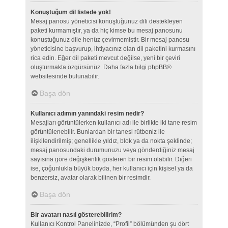
Konuştuğum dil listede yok!
Mesaj panosu yöneticisi konuştuğunuz dili destekleyen
paketi kurmamıştır, ya da hiç kimse bu mesaj panosunu
konuştuğunuz dile henüz çevirmemiştir. Bir mesaj panosu
yöneticisine başvurup, ihtiyacınız olan dil paketini kurmasını
rica edin. Eğer dil paketi mevcut değilse, yeni bir çeviri
oluşturmakta özgürsünüz. Daha fazla bilgi
phpBB
®
websitesinde bulunabilir.
Başa dön
Kullanıcı adımın yanındaki resim nedir?
Mesajları görüntülerken kullanıcı adı ile birlikte iki tane resim
görüntülenebilir. Bunlardan bir tanesi rütbeniz ile
ilişkilendirilmiş; genellikle yıldız, blok ya da nokta şeklinde;
mesaj panosundaki durumunuzu veya gönderdiğiniz mesaj
sayısına göre değişkenlik gösteren bir resim olabilir. Diğeri
ise, çoğunlukla büyük boyda, her kullanıcı için kişisel ya da
benzersiz, avatar olarak bilinen bir resimdir.
Başa dön
Bir avatarı nasıl gösterebilirim?
Kullanıcı Kontrol Panelinizde, “Profil” bölümünden şu dört