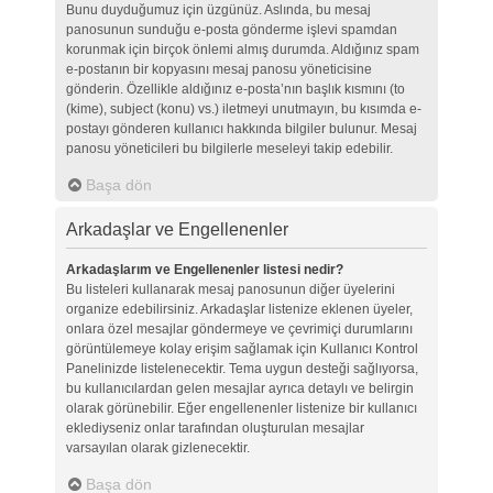
Bunu duyduğumuz için üzgünüz. Aslında, bu mesaj
panosunun sunduğu e-posta gönderme işlevi spamdan
korunmak için birçok önlemi almış durumda. Aldığınız spam
e-postanın bir kopyasını mesaj panosu yöneticisine
gönderin. Özellikle aldığınız e-posta’nın başlık kısmını (to
(kime), subject (konu) vs.) iletmeyi unutmayın, bu kısımda e-
postayı gönderen kullanıcı hakkında bilgiler bulunur. Mesaj
panosu yöneticileri bu bilgilerle meseleyi takip edebilir.
Başa dön
Arkadaşlar ve Engellenenler
Arkadaşlarım ve Engellenenler listesi nedir?
Bu listeleri kullanarak mesaj panosunun diğer üyelerini
organize edebilirsiniz. Arkadaşlar listenize eklenen üyeler,
onlara özel mesajlar göndermeye ve çevrimiçi durumlarını
görüntülemeye kolay erişim sağlamak için Kullanıcı Kontrol
Panelinizde listelenecektir. Tema uygun desteği sağlıyorsa,
bu kullanıcılardan gelen mesajlar ayrıca detaylı ve belirgin
olarak görünebilir. Eğer engellenenler listenize bir kullanıcı
eklediyseniz onlar tarafından oluşturulan mesajlar
varsayılan olarak gizlenecektir.
Başa dön