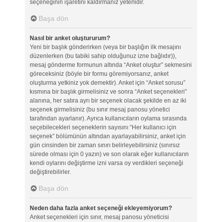
seçeneğinin işaretini kaldırmanız yeterlidir.
Başa dön
Nasıl bir anket oluştururum?
Yeni bir başlık gönderirken (veya bir başlığın ilk mesajını
düzenlerken (bu tabiki sahip olduğunuz izne bağlıdır)),
mesaj gönderme formunun altında “Anket oluştur” sekmesini
göreceksiniz (böyle bir formu göremiyorsanız, anket
oluşturma yetkiniz yok demektir). Anket için “Anket sorusu”
kısmına bir başlık girmelisiniz ve sonra “Anket seçenekleri”
alanına, her satıra ayrı bir seçenek olacak şekilde en az iki
seçenek girmelisiniz (bu sınır mesaj panosu yönetici
tarafından ayarlanır). Ayrıca kullanıcıların oylama sırasında
seçebilecekleri seçeneklerin sayısını “Her kullanıcı için
seçenek” bölümünün altından ayarlayabilirsiniz, anket için
gün cinsinden bir zaman sınırı belirleyebilirsiniz (sınırsız
sürede olması için 0 yazın) ve son olarak eğer kullanıcıların
kendi oylarını değiştirme izni varsa oy verdikleri seçeneği
değiştirebilirler.
Başa dön
Neden daha fazla anket seçeneği ekleyemiyorum?
Anket seçenekleri için sınır, mesaj panosu yöneticisi