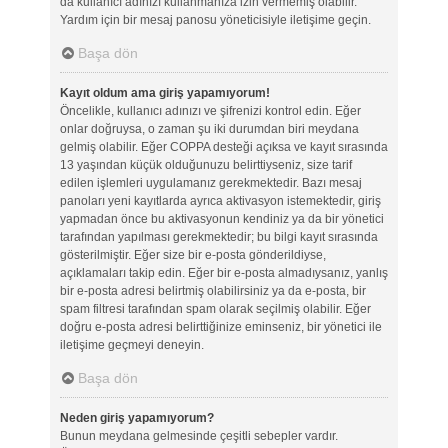
da kullanıcı adınızı kullanmanıza izin vermemiş olabilir.
Yardım için bir mesaj panosu yöneticisiyle iletişime geçin.
Başa dön
Kayıt oldum ama giriş yapamıyorum!
Öncelikle, kullanıcı adınızı ve şifrenizi kontrol edin. Eğer
onlar doğruysa, o zaman şu iki durumdan biri meydana
gelmiş olabilir. Eğer COPPA desteği açıksa ve kayıt sırasında
13 yaşından küçük olduğunuzu belirttiyseniz, size tarif
edilen işlemleri uygulamanız gerekmektedir. Bazı mesaj
panoları yeni kayıtlarda ayrıca aktivasyon istemektedir, giriş
yapmadan önce bu aktivasyonun kendiniz ya da bir yönetici
tarafından yapılması gerekmektedir; bu bilgi kayıt sırasında
gösterilmiştir. Eğer size bir e-posta gönderildiyse,
açıklamaları takip edin. Eğer bir e-posta almadıysanız, yanlış
bir e-posta adresi belirtmiş olabilirsiniz ya da e-posta, bir
spam filtresi tarafından spam olarak seçilmiş olabilir. Eğer
doğru e-posta adresi belirttiğinize eminseniz, bir yönetici ile
iletişime geçmeyi deneyin.
Başa dön
Neden giriş yapamıyorum?
Bunun meydana gelmesinde çeşitli sebepler vardır.