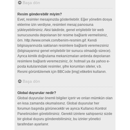
Başa dön
Resim gönderebilir miyim?
Evet, resimler mesajınızda gösterilebilir. Eğer yönetim dosya
eklerine izin verdiyse, resimleri mesaj panosuna
yükleyebilirsiniz. Aksi takdirde, genel erişilebilir bir web
sunucusunda depolanan bir resime bağlantı vermelisiniz,
örn. http://www.ornek.com/benim-resmim.gif. Kendi
bilgisayarınızda saklanan resimlere bağlantı veremezsiniz
(bilgisayarınız genel erişilebilir bir sunucu olmadığı sürece).
Ayrıca kimlik doğrulama mekanizmaları ardında depolanan
resimlere bağlantı veremezsiniz, ör. hotmail ya da yahoo e-
posta kutularındaki resimler, şifre korumları siteler, v.b.
Resmi görüntülemek için BBCode [img] etiketini kullanın.
Başa dön
Global duyurular nedir?
Global duyurular önemli bilgiler içerir ve onları mümkün olan
en kısa zamanda okumalısınız. Global duyurular her
forumun başında görünecektir ve ayrıca Kullanıcı Kontrol
Panelinizden görebilirsiniz. Gerekli izinlere sahipseniz sizde
bir global duyuru gönderebilirsiniz, bu izinler yönetici
tarafından ayarlanır.