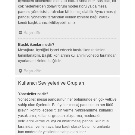
içerdikleri anketlerde otomatik olarak sona erer. Başlıklar, bir
çok nedenlerden dolayı forum moderatörü ya da mesaj
panosu yöneticisi tarafından kilitlenmiş olabilir. Ayrıca mesaj
panosu yöneticisi tarafından verilen izinlere bağlı olarak
kendi başlıklarınızı kilitleyebilirsiniz.
Başa dön
Başlık ikonları nedir?
Mesajlara, içeriğini işaret edecek başlık ikon resimleri
tanımlanabilir. Başlık ikonlarının kullanımı yönetici tarafından
ayarlanan izinlere bağlıdır.
Başa dön
Kullanıcı Seviyeleri ve Grupları
Yöneticiler nedir?
Yöneticiler, mesaj panosunun her bölümünde en çok yetkiye
sahip olan üyelerdir. Bu üyeler, mesaj panosunun her türlü
işlevini kontrol edebilir: izin verme, yetkilendirme, kullanıcı
yasaklama, kullanıcı grupları oluşturma, moderatör
yetkilerini verme vs. Ayrıca onlar mesaj panosu kurucusu
tarafından verilen ayarlara bağlı olarak bütün forumlarda
tam moderatör yetkilerine sahip olabilirler.