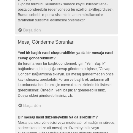
E-posta formunu kullanarak sadece kayıtlı kullanıcılar e-
posta gönderebilir (eğer yönetici bu özelliği aktifleştirdiyse).
Bunun sebebi, e-posta sisteminin anonim kullanıcılar
tarafından suistimal edilmesini önlemektir.
Başa dön
Mesaj Gönderme Sorunları
Yeni bir başlık nasıl oluşturabilirim ya da bir mesaja nasıl
cevap gönderebilirim?
Bir foruma yeni bir başlık göndermek için, "Yeni Başlık"
bağlantısına, bir başlığa cevap göndermek içinse, "Cevap
Gönder" bağlantısına tıklayın. Bir mesaj göndermeden önce
kayıt olmanız gerekebilir. Forum ve başlık ekranlarının alt
kısımlarında her forum için mevcut olan izinlerin bir listesini
görebilirsiniz. Örneğin: Yeni başlıklar gönderebilirsiniz,
Dosya ekleri gönderebilirsiniz, v.b.
Başa dön
Bir mesajı nasıl düzenleyebilir ya da silebilirim?
Mesaj panosu yöneticisi veya moderatör olmadığınız sürece,
sadece kendinize ait mesajları düzenleyebilir veya