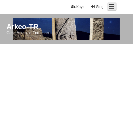
Kayıt
Giriş
Arkeo-TR
Genç Arkeoloji Forumları