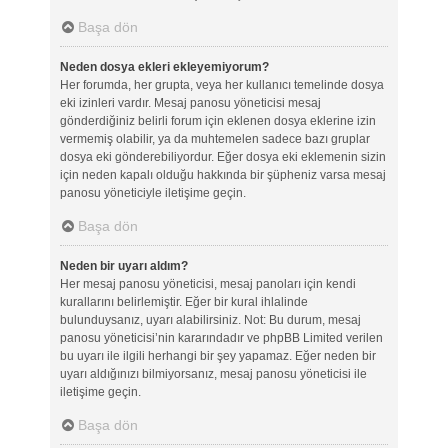
Başa dön
Neden dosya ekleri ekleyemiyorum?
Her forumda, her grupta, veya her kullanıcı temelinde dosya
eki izinleri vardır. Mesaj panosu yöneticisi mesaj
gönderdiğiniz belirli forum için eklenen dosya eklerine izin
vermemiş olabilir, ya da muhtemelen sadece bazı gruplar
dosya eki gönderebiliyordur. Eğer dosya eki eklemenin sizin
için neden kapalı olduğu hakkında bir şüpheniz varsa mesaj
panosu yöneticiyle iletişime geçin.
Başa dön
Neden bir uyarı aldım?
Her mesaj panosu yöneticisi, mesaj panoları için kendi
kurallarını belirlemiştir. Eğer bir kural ihlalinde
bulunduysanız, uyarı alabilirsiniz. Not: Bu durum, mesaj
panosu yöneticisi’nin kararındadır ve phpBB Limited verilen
bu uyarı ile ilgili herhangi bir şey yapamaz. Eğer neden bir
uyarı aldığınızı bilmiyorsanız, mesaj panosu yöneticisi ile
iletişime geçin.
Başa dön