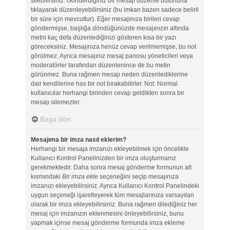
silebilirsiniz. Gönderdiğiniz bir mesajı düzenle butonuna
tıklayarak düzenleyebilirsiniz (bu imkan bazen sadece belirli
bir süre için mevcuttur). Eğer mesajınıza birileri cevap
göndermişse, başlığa döndüğünüzde mesajınızın altında
metni kaç defa düzenlediğinizi gösteren kısa bir yazı
göreceksiniz. Mesajınıza henüz cevap verilmemişse, bu not
görülmez. Ayrıca mesajınız mesaj panosu yöneticileri veya
moderatörler tarafından düzenlenince de bu metin
görünmez. Buna rağmen mesajı neden düzenlediklerine
dair kendilerine has bir not bırakabilirler. Not: Normal
kullanıcılar herhangi birinden cevap geldikten sonra bir
mesajı silemezler.
Başa dön
Mesajıma bir imza nasıl eklerim?
Herhangi bir mesaja imzanızı ekleyebilmek için öncelikle
Kullanıcı Kontrol Panelinizden bir imza oluşturmanız
gerekmektedir. Daha sonra mesaj gönderme formunun alt
kısmındaki
Bir imza ekle
seçeneğini seçip mesajınıza
imzanızı ekleyebilirsiniz. Ayrıca Kullanıcı Kontrol Panelindeki
uygun seçeneği işaretleyerek tüm mesajlarınıza varsayılan
olarak bir imza ekleyebilirsiniz. Buna rağmen dilediğiniz her
mesaj için imzanızın eklenmesini önleyebilirsiniz, bunu
yapmak içinse mesaj gönderme formunda imza ekleme