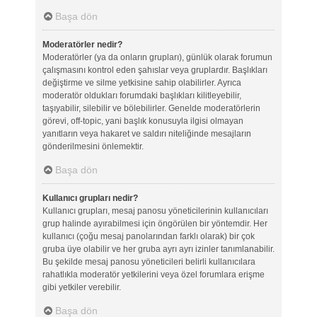
Başa dön
Moderatörler nedir?
Moderatörler (ya da onların grupları), günlük olarak forumun
çalışmasını kontrol eden şahıslar veya gruplardır. Başlıkları
değiştirme ve silme yetkisine sahip olabilirler. Ayrıca
moderatör oldukları forumdaki başlıkları kilitleyebilir,
taşıyabilir, silebilir ve bölebilirler. Genelde moderatörlerin
görevi, off-topic, yani başlık konusuyla ilgisi olmayan
yanıtların veya hakaret ve saldırı niteliğinde mesajların
gönderilmesini önlemektir.
Başa dön
Kullanıcı grupları nedir?
Kullanıcı grupları, mesaj panosu yöneticilerinin kullanıcıları
grup halinde ayırabilmesi için öngörülen bir yöntemdir. Her
kullanıcı (çoğu mesaj panolarından farklı olarak) bir çok
gruba üye olabilir ve her gruba ayrı ayrı izinler tanımlanabilir.
Bu şekilde mesaj panosu yöneticileri belirli kullanıcılara
rahatlıkla moderatör yetkilerini veya özel forumlara erişme
gibi yetkiler verebilir.
Başa dön