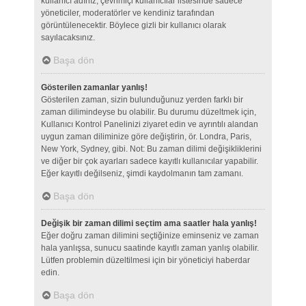
kullanıcı adınız, çevrimiçi kullanıcılar listesinde sadece
yöneticiler, moderatörler ve kendiniz tarafından
görüntülenecektir. Böylece gizli bir kullanıcı olarak
sayılacaksınız.
Başa dön
Gösterilen zamanlar yanlış!
Gösterilen zaman, sizin bulunduğunuz yerden farklı bir
zaman dilimindeyse bu olabilir. Bu durumu düzeltmek için,
Kullanıcı Kontrol Panelinizi ziyaret edin ve ayrıntılı alandan
uygun zaman diliminize göre değiştirin, ör. Londra, Paris,
New York, Sydney, gibi. Not: Bu zaman dilimi değişikliklerini
ve diğer bir çok ayarları sadece kayıtlı kullanıcılar yapabilir.
Eğer kayıtlı değilseniz, şimdi kaydolmanın tam zamanı.
Başa dön
Değişik bir zaman dilimi seçtim ama saatler hala yanlış!
Eğer doğru zaman dilimini seçtiğinize eminseniz ve zaman
hala yanlışsa, sunucu saatinde kayıtlı zaman yanlış olabilir.
Lütfen problemin düzeltilmesi için bir yöneticiyi haberdar
edin.
Başa dön