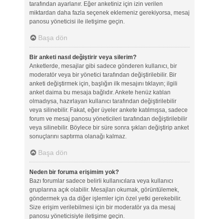
tarafından ayarlanır. Eğer anketiniz için izin verilen
miktardan daha fazla seçenek eklemeniz gerekiyorsa, mesaj
panosu yöneticisi ile iletişime geçin.
Başa dön
Bir anketi nasıl değiştirir veya silerim?
Anketlerde, mesajlar gibi sadece gönderen kullanıcı, bir
moderatör veya bir yönetici tarafından değiştirilebilir. Bir
anketi değiştirmek için, başlığın ilk mesajını tıklayın; ilgili
anket daima bu mesaja bağlıdır. Ankete henüz katılan
olmadıysa, hazırlayan kullanıcı tarafından değiştirilebilir
veya silinebilir. Fakat, eğer üyeler ankete katılmışsa, sadece
forum ve mesaj panosu yöneticileri tarafından değiştirilebilir
veya silinebilir. Böylece bir süre sonra şıkları değiştirip anket
sonuçlarını saptırma olanağı kalmaz.
Başa dön
Neden bir foruma erişimim yok?
Bazı forumlar sadece belirli kullanıcılara veya kullanıcı
gruplarına açık olabilir. Mesajları okumak, görüntülemek,
göndermek ya da diğer işlemler için özel yetki gerekebilir.
Size erişim verilebilmesi için bir moderatör ya da mesaj
panosu yöneticisiyle iletişime geçin.