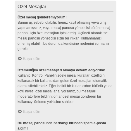
Özel Mesajlar
Özel mesaj gönderemiyorum!
Bunun üç sebebi olabilir; henüz kayıt olmamış veya giriş
yapmamışsınız, veya mesaj panosu yöneticisi bütün mesaj
panosu için özel mesajları iptal etmiş. Üçüncü olanak ise:
mesaj panosu yöneticisi sizin bu imkanı kullanmanızı
önlemiş olabilir, bu durumda kendisine nedenini sormanız
gerekir.
Başa dön
İstemediğim özel mesajları almaya devam ediyorum!
Kullanıcı Kontrol Panelinizdeki mesaj kuralları özelliğini
kullanarak bir kullanıcıdan gelen özel mesajları otomatik
olarak silebilirsiniz. Eğer belirli bir kullanıcıdan küfürlü ya da
kötü niyetli özel mesajlar alıyorsanız, bu mesajları
moderatörlere bildirin; onlar özel mesaj gönderen bir
kullanıcıyı önleme yetkisine sahiptir.
Başa dön
Bu mesaj panosunda herhangi birinden spam e-posta
aldım!