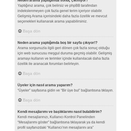
Neden arama yaptığımda sonuç çıkmıyor?
Yaptığınız arama, çok belirsiz ve phpBB tarafından
indekslenmeyen çok fazla genel terim içeriyor olabilir.
Gelişmiş Arama içerisindeki daha fazla özellik ve mevcut
seçenekleri kullanarak arama yapabilirsiniz.
Başa dön
Neden arama yaptığımda boş bir sayfa çıkıyor!?
Arama sorgunuzla ilgili geri dönen çok fazla sonuç olduğu
için web sunucusu meşgul duruma geçmiş olabilir. Gelişmiş
aramayı kullanın ve terimler içinde kullanılacak daha fazla
özellik ile aranacak forumları belirleyin.
Başa dön
Üyeler için nasıl arama yaparım?
“Üyeler” sayfasına gidin ve “Bir üye bul” bağlantısına tıklayın.
Başa dön
Kendi mesajlarımı ve başlıklarımı nasıl bulabilirim?
Kendi mesajlarınızı, Kullanıcı Kontrol Panelinden
“Mesajlarımı göster” bağlantısına tıklayarak ya da kendi
profil sayfanızdaki “Kullanıcı’nın mesajlarını ara”