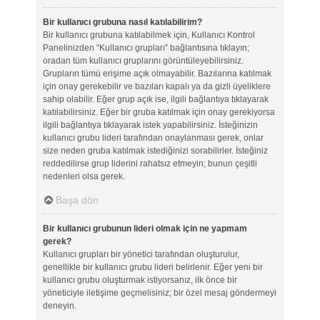
Bir kullanıcı grubuna nasıl katılabilirim?
Bir kullanıcı grubuna katılabilmek için, Kullanıcı Kontrol
Panelinizden “Kullanıcı grupları” bağlantısına tıklayın;
oradan tüm kullanıcı gruplarını görüntüleyebilirsiniz.
Grupların tümü erişime açık olmayabilir. Bazılarına katılmak
için onay gerekebilir ve bazıları kapalı ya da gizli üyeliklere
sahip olabilir. Eğer grup açık ise, ilgili bağlantıya tıklayarak
katılabilirsiniz. Eğer bir gruba katılmak için onay gerekiyorsa
ilgili bağlantıya tıklayarak istek yapabilirsiniz. İsteğinizin
kullanıcı grubu lideri tarafından onaylanması gerek, onlar
size neden gruba katılmak istediğinizi sorabilirler. İsteğiniz
reddedilirse grup liderini rahatsız etmeyin; bunun çeşitli
nedenleri olsa gerek.
Başa dön
Bir kullanıcı grubunun lideri olmak için ne yapmam
gerek?
Kullanıcı grupları bir yönetici tarafından oluşturulur,
genellikle bir kullanıcı grubu lideri belirlenir. Eğer yeni bir
kullanıcı grubu oluşturmak istiyorsanız, ilk önce bir
yöneticiyle iletişime geçmelisiniz; bir özel mesaj göndermeyi
deneyin.