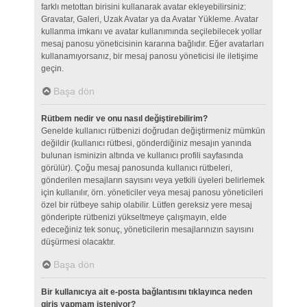
farklı metottan birisini kullanarak avatar ekleyebilirsiniz:
Gravatar, Galeri, Uzak Avatar ya da Avatar Yükleme. Avatar
kullanma imkanı ve avatar kullanımında seçilebilecek yollar
mesaj panosu yöneticisinin kararına bağlıdır. Eğer avatarları
kullanamıyorsanız, bir mesaj panosu yöneticisi ile iletişime
geçin.
Başa dön
Rütbem nedir ve onu nasıl değiştirebilirim?
Genelde kullanıcı rütbenizi doğrudan değiştirmeniz mümkün
değildir (kullanıcı rütbesi, gönderdiğiniz mesajın yanında
bulunan isminizin altında ve kullanıcı profili sayfasında
görülür). Çoğu mesaj panosunda kullanıcı rütbeleri,
gönderilen mesajların sayısını veya yetkili üyeleri belirlemek
için kullanılır, örn. yöneticiler veya mesaj panosu yöneticileri
özel bir rütbeye sahip olabilir. Lütfen gereksiz yere mesaj
gönderipte rütbenizi yükseltmeye çalışmayın, elde
edeceğiniz tek sonuç, yöneticilerin mesajlarınızın sayısını
düşürmesi olacaktır.
Başa dön
Bir kullanıcıya ait e-posta bağlantısını tıklayınca neden
giriş yapmam isteniyor?