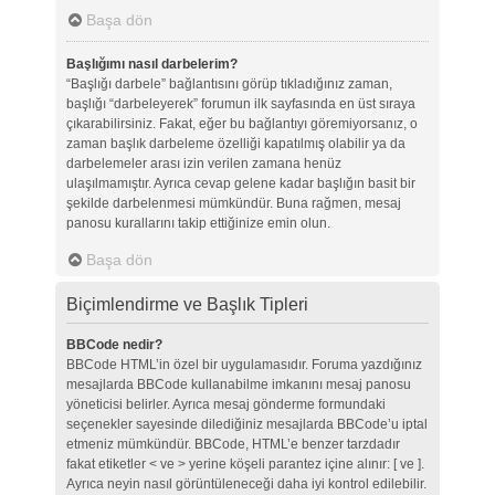
Başa dön
Başlığımı nasıl darbelerim?
“Başlığı darbele” bağlantısını görüp tıkladığınız zaman,
başlığı “darbeleyerek” forumun ilk sayfasında en üst sıraya
çıkarabilirsiniz. Fakat, eğer bu bağlantıyı göremiyorsanız, o
zaman başlık darbeleme özelliği kapatılmış olabilir ya da
darbelemeler arası izin verilen zamana henüz
ulaşılmamıştır. Ayrıca cevap gelene kadar başlığın basit bir
şekilde darbelenmesi mümkündür. Buna rağmen, mesaj
panosu kurallarını takip ettiğinize emin olun.
Başa dön
Biçimlendirme ve Başlık Tipleri
BBCode nedir?
BBCode HTML’in özel bir uygulamasıdır. Foruma yazdığınız
mesajlarda BBCode kullanabilme imkanını mesaj panosu
yöneticisi belirler. Ayrıca mesaj gönderme formundaki
seçenekler sayesinde dilediğiniz mesajlarda BBCode’u iptal
etmeniz mümkündür. BBCode, HTML’e benzer tarzdadır
fakat etiketler < ve > yerine köşeli parantez içine alınır: [ ve ].
Ayrıca neyin nasıl görüntüleneceği daha iyi kontrol edilebilir.