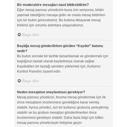
Bir moderatöre mesajları nasıl bildirebilirim?
Eğer mesaj panosu yöneticimi buna izin veriyorsa, bildiri
yapmak istediğiniz mesaja gidin ve orada mesaj bildirileri
için bir buton göreceksiniz. Bu butona tıklayarak mesaj
bildirisi için zorunlu adımlara ulaşacaksınız.
Başa dön
Başlığa mesaj gönderilirken görülen “Kaydet” butonu
nedir?
Bu buton sonraki bir tarihte tamamlamak ve göndermek için
başlığınızı taslak olarak kaydetmeye olanak sağlar.
Kaydedilen bir taslağı yeniden yüklemek için, Kullanıcı
Kontrol Panelini ziyaret edin.
Başa dön
Neden mesajımın onaylanması gerekiyor?
Mesaj panosu yöneticisi, foruma mesaj göndermek için ilk
önce mesajların incelenmesi gerektiğine karar vermiş
olabilir. Ayrıca yönetici, sizi bir kullanıcı grubuna yerleştirmiş
olabilir ve bu grubun mesajları gönderilmeden önce
incelenmesi gerekiyor olabilir. Daha fazla bilgi için lütfen
mesaj panosu yöneticisiyle iletişime geçin.