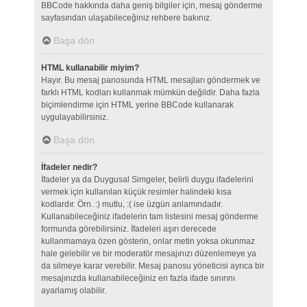
BBCode hakkında daha geniş bilgiler için, mesaj gönderme
sayfasından ulaşabileceğiniz rehbere bakınız.
Başa dön
HTML kullanabilir miyim?
Hayır. Bu mesaj panosunda HTML mesajları göndermek ve
farklı HTML kodları kullanmak mümkün değildir. Daha fazla
biçimlendirme için HTML yerine BBCode kullanarak
uygulayabilirsiniz.
Başa dön
İfadeler nedir?
İfadeler ya da Duygusal Simgeler, belirli duygu ifadelerini
vermek için kullanılan küçük resimler halindeki kısa
kodlardır. Örn. :) mutlu, :( ise üzgün anlamındadır.
Kullanabileceğiniz ifadelerin tam listesini mesaj gönderme
formunda görebilirsiniz. İfadeleri aşırı derecede
kullanmamaya özen gösterin, onlar metin yoksa okunmaz
hale gelebilir ve bir moderatör mesajınızı düzenlemeye ya
da silmeye karar verebilir. Mesaj panosu yöneticisi ayrıca bir
mesajınızda kullanabileceğiniz en fazla ifade sınırını
ayarlamış olabilir.