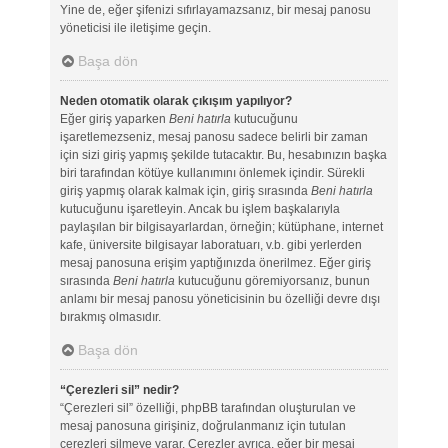
Yine de, eğer şifenizi sıfırlayamazsanız, bir mesaj panosu
yöneticisi ile iletişime geçin.
Başa dön
Neden otomatik olarak çıkışım yapılıyor?
Eğer giriş yaparken
Beni hatırla
kutucuğunu
işaretlemezseniz, mesaj panosu sadece belirli bir zaman
için sizi giriş yapmış şekilde tutacaktır. Bu, hesabınızın başka
biri tarafından kötüye kullanımını önlemek içindir. Sürekli
giriş yapmış olarak kalmak için, giriş sırasında
Beni hatırla
kutucuğunu işaretleyin. Ancak bu işlem başkalarıyla
paylaşılan bir bilgisayarlardan, örneğin; kütüphane, internet
kafe, üniversite bilgisayar laboratuarı, v.b. gibi yerlerden
mesaj panosuna erişim yaptığınızda önerilmez. Eğer giriş
sırasında
Beni hatırla
kutucuğunu göremiyorsanız, bunun
anlamı bir mesaj panosu yöneticisinin bu özelliği devre dışı
bırakmış olmasıdır.
Başa dön
“Çerezleri sil” nedir?
“Çerezleri sil” özelliği, phpBB tarafından oluşturulan ve
mesaj panosuna girişiniz, doğrulanmanız için tutulan
çerezleri silmeye yarar. Çerezler ayrıca, eğer bir mesaj