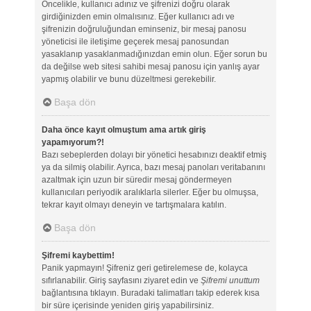
Öncelikle, kullanıcı adınız ve şifrenizi doğru olarak
girdiğinizden emin olmalısınız. Eğer kullanıcı adı ve
şifrenizin doğruluğundan eminseniz, bir mesaj panosu
yöneticisi ile iletişime geçerek mesaj panosundan
yasaklanıp yasaklanmadığınızdan emin olun. Eğer sorun bu
da değilse web sitesi sahibi mesaj panosu için yanlış ayar
yapmış olabilir ve bunu düzeltmesi gerekebilir.
Başa dön
Daha önce kayıt olmuştum ama artık giriş
yapamıyorum?!
Bazı sebeplerden dolayı bir yönetici hesabınızı deaktif etmiş
ya da silmiş olabilir. Ayrıca, bazı mesaj panoları veritabanını
azaltmak için uzun bir süredir mesaj göndermeyen
kullanıcıları periyodik aralıklarla silerler. Eğer bu olmuşsa,
tekrar kayıt olmayı deneyin ve tartışmalara katılın.
Başa dön
Şifremi kaybettim!
Panik yapmayın! Şifreniz geri getirelemese de, kolayca
sıfırlanabilir. Giriş sayfasını ziyaret edin ve
Şifremi unuttum
bağlantısına tıklayın. Buradaki talimatları takip ederek kısa
bir süre içerisinde yeniden giriş yapabilirsiniz.