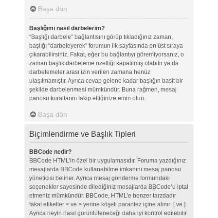
Başa dön
Başlığımı nasıl darbelerim?
“Başlığı darbele” bağlantısını görüp tıkladığınız zaman,
başlığı “darbeleyerek” forumun ilk sayfasında en üst sıraya
çıkarabilirsiniz. Fakat, eğer bu bağlantıyı göremiyorsanız, o
zaman başlık darbeleme özelliği kapatılmış olabilir ya da
darbelemeler arası izin verilen zamana henüz
ulaşılmamıştır. Ayrıca cevap gelene kadar başlığın basit bir
şekilde darbelenmesi mümkündür. Buna rağmen, mesaj
panosu kurallarını takip ettiğinize emin olun.
Başa dön
Biçimlendirme ve Başlık Tipleri
BBCode nedir?
BBCode HTML’in özel bir uygulamasıdır. Foruma yazdığınız
mesajlarda BBCode kullanabilme imkanını mesaj panosu
yöneticisi belirler. Ayrıca mesaj gönderme formundaki
seçenekler sayesinde dilediğiniz mesajlarda BBCode’u iptal
etmeniz mümkündür. BBCode, HTML’e benzer tarzdadır
fakat etiketler < ve > yerine köşeli parantez içine alınır: [ ve ].
Ayrıca neyin nasıl görüntüleneceği daha iyi kontrol edilebilir.