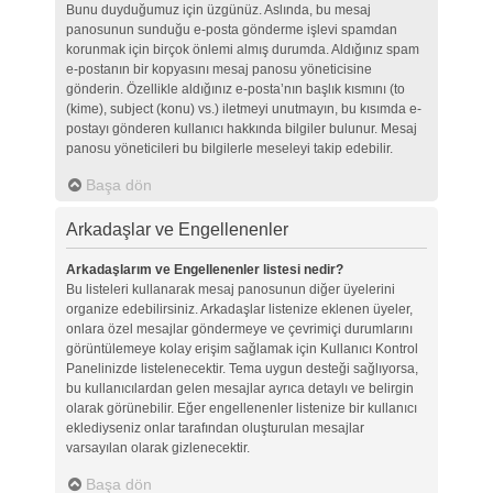
Bunu duyduğumuz için üzgünüz. Aslında, bu mesaj
panosunun sunduğu e-posta gönderme işlevi spamdan
korunmak için birçok önlemi almış durumda. Aldığınız spam
e-postanın bir kopyasını mesaj panosu yöneticisine
gönderin. Özellikle aldığınız e-posta’nın başlık kısmını (to
(kime), subject (konu) vs.) iletmeyi unutmayın, bu kısımda e-
postayı gönderen kullanıcı hakkında bilgiler bulunur. Mesaj
panosu yöneticileri bu bilgilerle meseleyi takip edebilir.
Başa dön
Arkadaşlar ve Engellenenler
Arkadaşlarım ve Engellenenler listesi nedir?
Bu listeleri kullanarak mesaj panosunun diğer üyelerini
organize edebilirsiniz. Arkadaşlar listenize eklenen üyeler,
onlara özel mesajlar göndermeye ve çevrimiçi durumlarını
görüntülemeye kolay erişim sağlamak için Kullanıcı Kontrol
Panelinizde listelenecektir. Tema uygun desteği sağlıyorsa,
bu kullanıcılardan gelen mesajlar ayrıca detaylı ve belirgin
olarak görünebilir. Eğer engellenenler listenize bir kullanıcı
eklediyseniz onlar tarafından oluşturulan mesajlar
varsayılan olarak gizlenecektir.
Başa dön