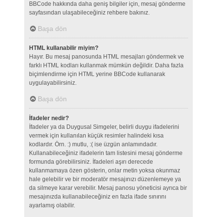
BBCode hakkında daha geniş bilgiler için, mesaj gönderme
sayfasından ulaşabileceğiniz rehbere bakınız.
Başa dön
HTML kullanabilir miyim?
Hayır. Bu mesaj panosunda HTML mesajları göndermek ve
farklı HTML kodları kullanmak mümkün değildir. Daha fazla
biçimlendirme için HTML yerine BBCode kullanarak
uygulayabilirsiniz.
Başa dön
İfadeler nedir?
İfadeler ya da Duygusal Simgeler, belirli duygu ifadelerini
vermek için kullanılan küçük resimler halindeki kısa
kodlardır. Örn. :) mutlu, :( ise üzgün anlamındadır.
Kullanabileceğiniz ifadelerin tam listesini mesaj gönderme
formunda görebilirsiniz. İfadeleri aşırı derecede
kullanmamaya özen gösterin, onlar metin yoksa okunmaz
hale gelebilir ve bir moderatör mesajınızı düzenlemeye ya
da silmeye karar verebilir. Mesaj panosu yöneticisi ayrıca bir
mesajınızda kullanabileceğiniz en fazla ifade sınırını
ayarlamış olabilir.