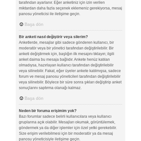
tarafından ayarlanır. Eğer anketiniz için izin verilen
miktardan daha fazla seçenek eklemeniz gerekiyorsa, mesaj
panosu yöneticisi ile iletişime geçin.
Başa dön
Bir anketi nasıl değiştirir veya silerim?
Anketlerde, mesajlar gibi sadece gönderen kullanıcı, bir
moderatör veya bir yönetici tarafından değiştirilebilir. Bir
anketi değiştirmek için, başlığın ilk mesajını tıklayın; ilgili
anket daima bu mesaja bağlıdır. Ankete henüz katılan
olmadıysa, hazırlayan kullanıcı tarafından değiştirilebilir
veya silinebilir. Fakat, eğer üyeler ankete katılmışsa, sadece
forum ve mesaj panosu yöneticileri tarafından değiştirilebilir
veya silinebilir. Böylece bir süre sonra şıkları değiştirip anket
sonuçlarını saptırma olanağı kalmaz.
Başa dön
Neden bir foruma erişimim yok?
Bazı forumlar sadece belirli kullanıcılara veya kullanıcı
gruplarına açık olabilir. Mesajları okumak, görüntülemek,
göndermek ya da diğer işlemler için özel yetki gerekebilir.
Size erişim verilebilmesi için bir moderatör ya da mesaj
panosu yöneticisiyle iletişime geçin.