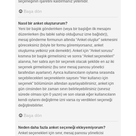
seçeneğinin işaretini kaldırmanız yeterlidir.
Başa dön
Nasıl bir anket oluştururum?
Yeni bir başlık gönderirken (veya bir başlığın ilk mesajını
düzenlerken (bu tabiki sahip olduğunuz izne bağlıdır)),
mesaj gönderme formunun altında “Anket oluştur” sekmesini
göreceksiniz (böyle bir formu göremiyorsanız, anket
oluşturma yetkiniz yok demektir). Anket için “Anket sorusu”
kısmına bir başlık girmelisiniz ve sonra “Anket seçenekleri”
alanına, her satıra ayrı bir seçenek olacak şekilde en az iki
seçenek girmelisiniz (bu sınır mesaj panosu yönetici
tarafından ayarlanır). Ayrıca kullanıcıların oylama sırasında
seçebilecekleri seçeneklerin sayısını “Her kullanıcı için
seçenek” bölümünün altından ayarlayabilirsiniz, anket için
gün cinsinden bir zaman sınırı belirleyebilirsiniz (sınırsız
sürede olması için 0 yazın) ve son olarak eğer kullanıcıların
kendi oylarını değiştirme izni varsa oy verdikleri seçeneği
değiştirebilirler.
Başa dön
Neden daha fazla anket seçeneği ekleyemiyorum?
Anket seçenekleri için sınır, mesaj panosu yöneticisi