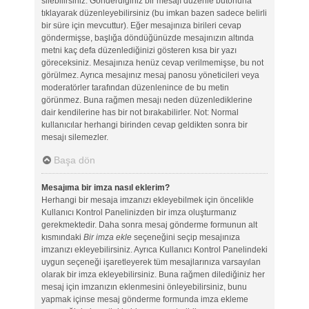
silebilirsiniz. Gönderdiğiniz bir mesajı düzenle butonuna
tıklayarak düzenleyebilirsiniz (bu imkan bazen sadece belirli
bir süre için mevcuttur). Eğer mesajınıza birileri cevap
göndermişse, başlığa döndüğünüzde mesajınızın altında
metni kaç defa düzenlediğinizi gösteren kısa bir yazı
göreceksiniz. Mesajınıza henüz cevap verilmemişse, bu not
görülmez. Ayrıca mesajınız mesaj panosu yöneticileri veya
moderatörler tarafından düzenlenince de bu metin
görünmez. Buna rağmen mesajı neden düzenlediklerine
dair kendilerine has bir not bırakabilirler. Not: Normal
kullanıcılar herhangi birinden cevap geldikten sonra bir
mesajı silemezler.
Başa dön
Mesajıma bir imza nasıl eklerim?
Herhangi bir mesaja imzanızı ekleyebilmek için öncelikle
Kullanıcı Kontrol Panelinizden bir imza oluşturmanız
gerekmektedir. Daha sonra mesaj gönderme formunun alt
kısmındaki
Bir imza ekle
seçeneğini seçip mesajınıza
imzanızı ekleyebilirsiniz. Ayrıca Kullanıcı Kontrol Panelindeki
uygun seçeneği işaretleyerek tüm mesajlarınıza varsayılan
olarak bir imza ekleyebilirsiniz. Buna rağmen dilediğiniz her
mesaj için imzanızın eklenmesini önleyebilirsiniz, bunu
yapmak içinse mesaj gönderme formunda imza ekleme