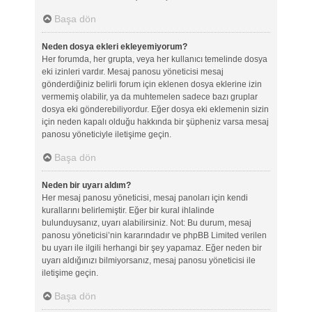
Başa dön
Neden dosya ekleri ekleyemiyorum?
Her forumda, her grupta, veya her kullanıcı temelinde dosya
eki izinleri vardır. Mesaj panosu yöneticisi mesaj
gönderdiğiniz belirli forum için eklenen dosya eklerine izin
vermemiş olabilir, ya da muhtemelen sadece bazı gruplar
dosya eki gönderebiliyordur. Eğer dosya eki eklemenin sizin
için neden kapalı olduğu hakkında bir şüpheniz varsa mesaj
panosu yöneticiyle iletişime geçin.
Başa dön
Neden bir uyarı aldım?
Her mesaj panosu yöneticisi, mesaj panoları için kendi
kurallarını belirlemiştir. Eğer bir kural ihlalinde
bulunduysanız, uyarı alabilirsiniz. Not: Bu durum, mesaj
panosu yöneticisi’nin kararındadır ve phpBB Limited verilen
bu uyarı ile ilgili herhangi bir şey yapamaz. Eğer neden bir
uyarı aldığınızı bilmiyorsanız, mesaj panosu yöneticisi ile
iletişime geçin.
Başa dön