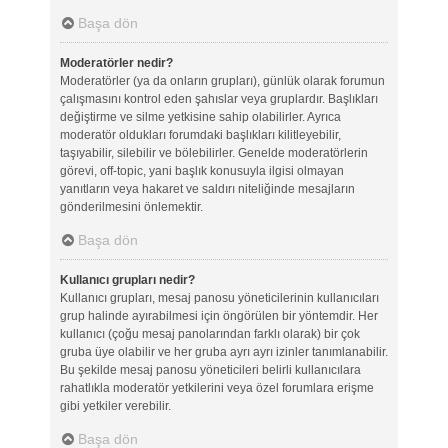
Başa dön
Moderatörler nedir?
Moderatörler (ya da onların grupları), günlük olarak forumun
çalışmasını kontrol eden şahıslar veya gruplardır. Başlıkları
değiştirme ve silme yetkisine sahip olabilirler. Ayrıca
moderatör oldukları forumdaki başlıkları kilitleyebilir,
taşıyabilir, silebilir ve bölebilirler. Genelde moderatörlerin
görevi, off-topic, yani başlık konusuyla ilgisi olmayan
yanıtların veya hakaret ve saldırı niteliğinde mesajların
gönderilmesini önlemektir.
Başa dön
Kullanıcı grupları nedir?
Kullanıcı grupları, mesaj panosu yöneticilerinin kullanıcıları
grup halinde ayırabilmesi için öngörülen bir yöntemdir. Her
kullanıcı (çoğu mesaj panolarından farklı olarak) bir çok
gruba üye olabilir ve her gruba ayrı ayrı izinler tanımlanabilir.
Bu şekilde mesaj panosu yöneticileri belirli kullanıcılara
rahatlıkla moderatör yetkilerini veya özel forumlara erişme
gibi yetkiler verebilir.
Başa dön