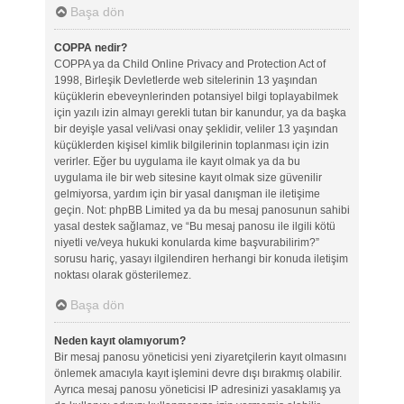
Başa dön
COPPA nedir?
COPPA ya da Child Online Privacy and Protection Act of
1998, Birleşik Devletlerde web sitelerinin 13 yaşından
küçüklerin ebeveynlerinden potansiyel bilgi toplayabilmek
için yazılı izin almayı gerekli tutan bir kanundur, ya da başka
bir deyişle yasal veli/vasi onay şeklidir, veliler 13 yaşından
küçüklerden kişisel kimlik bilgilerinin toplanması için izin
verirler. Eğer bu uygulama ile kayıt olmak ya da bu
uygulama ile bir web sitesine kayıt olmak size güvenilir
gelmiyorsa, yardım için bir yasal danışman ile iletişime
geçin. Not: phpBB Limited ya da bu mesaj panosunun sahibi
yasal destek sağlamaz, ve “Bu mesaj panosu ile ilgili kötü
niyetli ve/veya hukuki konularda kime başvurabilirim?”
sorusu hariç, yasayı ilgilendiren herhangi bir konuda iletişim
noktası olarak gösterilemez.
Başa dön
Neden kayıt olamıyorum?
Bir mesaj panosu yöneticisi yeni ziyaretçilerin kayıt olmasını
önlemek amacıyla kayıt işlemini devre dışı bırakmış olabilir.
Ayrıca mesaj panosu yöneticisi IP adresinizi yasaklamış ya