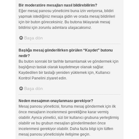
Bir moderatöre mesajları nasıl bildirebilirim?
Eğer mesaj panosu yöneticimi buna izin veriyorsa, bildiri
yapmak istediğiniz mesaja gidin ve orada mesaj bildirileri
için bir buton göreceksiniz. Bu butona tıklayarak mesaj
bildirisi için zorunlu adımlara ulaşacaksınız.
Başa dön
Başlığa mesaj gönderilirken görülen “Kaydet” butonu
nedir?
Bu buton sonraki bir tarihte tamamlamak ve göndermek için
başlığınızı taslak olarak kaydetmeye olanak sağlar.
Kaydedilen bir taslağı yeniden yüklemek için, Kullanıcı
Kontrol Panelini ziyaret edin.
Başa dön
Neden mesajımın onaylanması gerekiyor?
Mesaj panosu yöneticisi, foruma mesaj göndermek için ilk
önce mesajların incelenmesi gerektiğine karar vermiş
olabilir. Ayrıca yönetici, sizi bir kullanıcı grubuna yerleştirmiş
olabilir ve bu grubun mesajları gönderilmeden önce
incelenmesi gerekiyor olabilir. Daha fazla bilgi için lütfen
mesaj panosu yöneticisiyle iletişime geçin.