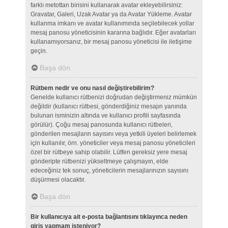
farklı metottan birisini kullanarak avatar ekleyebilirsiniz:
Gravatar, Galeri, Uzak Avatar ya da Avatar Yükleme. Avatar
kullanma imkanı ve avatar kullanımında seçilebilecek yollar
mesaj panosu yöneticisinin kararına bağlıdır. Eğer avatarları
kullanamıyorsanız, bir mesaj panosu yöneticisi ile iletişime
geçin.
Başa dön
Rütbem nedir ve onu nasıl değiştirebilirim?
Genelde kullanıcı rütbenizi doğrudan değiştirmeniz mümkün
değildir (kullanıcı rütbesi, gönderdiğiniz mesajın yanında
bulunan isminizin altında ve kullanıcı profili sayfasında
görülür). Çoğu mesaj panosunda kullanıcı rütbeleri,
gönderilen mesajların sayısını veya yetkili üyeleri belirlemek
için kullanılır, örn. yöneticiler veya mesaj panosu yöneticileri
özel bir rütbeye sahip olabilir. Lütfen gereksiz yere mesaj
gönderipte rütbenizi yükseltmeye çalışmayın, elde
edeceğiniz tek sonuç, yöneticilerin mesajlarınızın sayısını
düşürmesi olacaktır.
Başa dön
Bir kullanıcıya ait e-posta bağlantısını tıklayınca neden
giriş yapmam isteniyor?