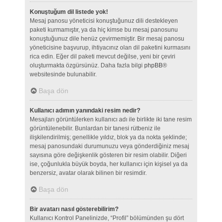
Konuştuğum dil listede yok!
Mesaj panosu yöneticisi konuştuğunuz dili destekleyen
paketi kurmamıştır, ya da hiç kimse bu mesaj panosunu
konuştuğunuz dile henüz çevirmemiştir. Bir mesaj panosu
yöneticisine başvurup, ihtiyacınız olan dil paketini kurmasını
rica edin. Eğer dil paketi mevcut değilse, yeni bir çeviri
oluşturmakta özgürsünüz. Daha fazla bilgi
phpBB
®
websitesinde bulunabilir.
Başa dön
Kullanıcı adımın yanındaki resim nedir?
Mesajları görüntülerken kullanıcı adı ile birlikte iki tane resim
görüntülenebilir. Bunlardan bir tanesi rütbeniz ile
ilişkilendirilmiş; genellikle yıldız, blok ya da nokta şeklinde;
mesaj panosundaki durumunuzu veya gönderdiğiniz mesaj
sayısına göre değişkenlik gösteren bir resim olabilir. Diğeri
ise, çoğunlukla büyük boyda, her kullanıcı için kişisel ya da
benzersiz, avatar olarak bilinen bir resimdir.
Başa dön
Bir avatarı nasıl gösterebilirim?
Kullanıcı Kontrol Panelinizde, “Profil” bölümünden şu dört