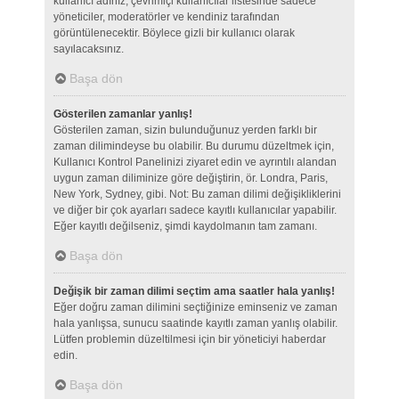
kullanıcı adınız, çevrimiçi kullanıcılar listesinde sadece
yöneticiler, moderatörler ve kendiniz tarafından
görüntülenecektir. Böylece gizli bir kullanıcı olarak
sayılacaksınız.
Başa dön
Gösterilen zamanlar yanlış!
Gösterilen zaman, sizin bulunduğunuz yerden farklı bir
zaman dilimindeyse bu olabilir. Bu durumu düzeltmek için,
Kullanıcı Kontrol Panelinizi ziyaret edin ve ayrıntılı alandan
uygun zaman diliminize göre değiştirin, ör. Londra, Paris,
New York, Sydney, gibi. Not: Bu zaman dilimi değişikliklerini
ve diğer bir çok ayarları sadece kayıtlı kullanıcılar yapabilir.
Eğer kayıtlı değilseniz, şimdi kaydolmanın tam zamanı.
Başa dön
Değişik bir zaman dilimi seçtim ama saatler hala yanlış!
Eğer doğru zaman dilimini seçtiğinize eminseniz ve zaman
hala yanlışsa, sunucu saatinde kayıtlı zaman yanlış olabilir.
Lütfen problemin düzeltilmesi için bir yöneticiyi haberdar
edin.
Başa dön