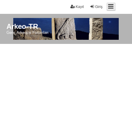
Kayıt
Giriş
Arkeo-TR
Genç Arkeoloji Forumları