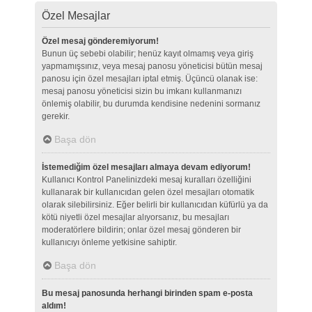
Özel Mesajlar
Özel mesaj gönderemiyorum!
Bunun üç sebebi olabilir; henüz kayıt olmamış veya giriş
yapmamışsınız, veya mesaj panosu yöneticisi bütün mesaj
panosu için özel mesajları iptal etmiş. Üçüncü olanak ise:
mesaj panosu yöneticisi sizin bu imkanı kullanmanızı
önlemiş olabilir, bu durumda kendisine nedenini sormanız
gerekir.
Başa dön
İstemediğim özel mesajları almaya devam ediyorum!
Kullanıcı Kontrol Panelinizdeki mesaj kuralları özelliğini
kullanarak bir kullanıcıdan gelen özel mesajları otomatik
olarak silebilirsiniz. Eğer belirli bir kullanıcıdan küfürlü ya da
kötü niyetli özel mesajlar alıyorsanız, bu mesajları
moderatörlere bildirin; onlar özel mesaj gönderen bir
kullanıcıyı önleme yetkisine sahiptir.
Başa dön
Bu mesaj panosunda herhangi birinden spam e-posta
aldım!