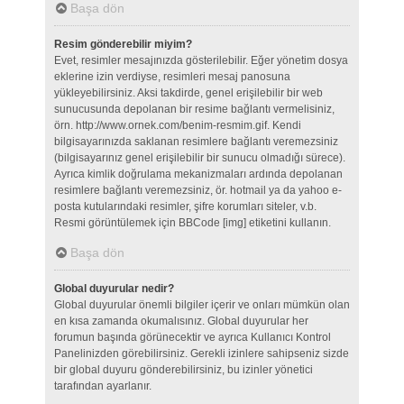
Başa dön
Resim gönderebilir miyim?
Evet, resimler mesajınızda gösterilebilir. Eğer yönetim dosya
eklerine izin verdiyse, resimleri mesaj panosuna
yükleyebilirsiniz. Aksi takdirde, genel erişilebilir bir web
sunucusunda depolanan bir resime bağlantı vermelisiniz,
örn. http://www.ornek.com/benim-resmim.gif. Kendi
bilgisayarınızda saklanan resimlere bağlantı veremezsiniz
(bilgisayarınız genel erişilebilir bir sunucu olmadığı sürece).
Ayrıca kimlik doğrulama mekanizmaları ardında depolanan
resimlere bağlantı veremezsiniz, ör. hotmail ya da yahoo e-
posta kutularındaki resimler, şifre korumları siteler, v.b.
Resmi görüntülemek için BBCode [img] etiketini kullanın.
Başa dön
Global duyurular nedir?
Global duyurular önemli bilgiler içerir ve onları mümkün olan
en kısa zamanda okumalısınız. Global duyurular her
forumun başında görünecektir ve ayrıca Kullanıcı Kontrol
Panelinizden görebilirsiniz. Gerekli izinlere sahipseniz sizde
bir global duyuru gönderebilirsiniz, bu izinler yönetici
tarafından ayarlanır.