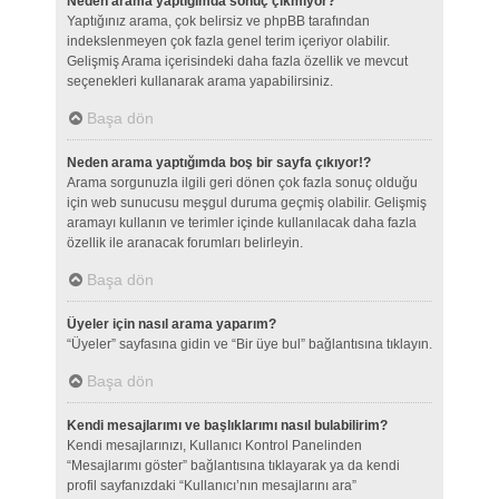
Neden arama yaptığımda sonuç çıkmıyor?
Yaptığınız arama, çok belirsiz ve phpBB tarafından
indekslenmeyen çok fazla genel terim içeriyor olabilir.
Gelişmiş Arama içerisindeki daha fazla özellik ve mevcut
seçenekleri kullanarak arama yapabilirsiniz.
Başa dön
Neden arama yaptığımda boş bir sayfa çıkıyor!?
Arama sorgunuzla ilgili geri dönen çok fazla sonuç olduğu
için web sunucusu meşgul duruma geçmiş olabilir. Gelişmiş
aramayı kullanın ve terimler içinde kullanılacak daha fazla
özellik ile aranacak forumları belirleyin.
Başa dön
Üyeler için nasıl arama yaparım?
“Üyeler” sayfasına gidin ve “Bir üye bul” bağlantısına tıklayın.
Başa dön
Kendi mesajlarımı ve başlıklarımı nasıl bulabilirim?
Kendi mesajlarınızı, Kullanıcı Kontrol Panelinden
“Mesajlarımı göster” bağlantısına tıklayarak ya da kendi
profil sayfanızdaki “Kullanıcı’nın mesajlarını ara”