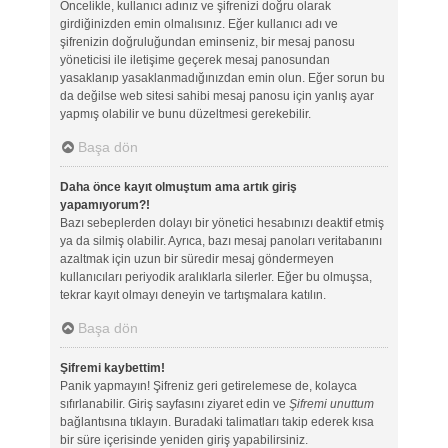
Öncelikle, kullanıcı adınız ve şifrenizi doğru olarak
girdiğinizden emin olmalısınız. Eğer kullanıcı adı ve
şifrenizin doğruluğundan eminseniz, bir mesaj panosu
yöneticisi ile iletişime geçerek mesaj panosundan
yasaklanıp yasaklanmadığınızdan emin olun. Eğer sorun bu
da değilse web sitesi sahibi mesaj panosu için yanlış ayar
yapmış olabilir ve bunu düzeltmesi gerekebilir.
Başa dön
Daha önce kayıt olmuştum ama artık giriş
yapamıyorum?!
Bazı sebeplerden dolayı bir yönetici hesabınızı deaktif etmiş
ya da silmiş olabilir. Ayrıca, bazı mesaj panoları veritabanını
azaltmak için uzun bir süredir mesaj göndermeyen
kullanıcıları periyodik aralıklarla silerler. Eğer bu olmuşsa,
tekrar kayıt olmayı deneyin ve tartışmalara katılın.
Başa dön
Şifremi kaybettim!
Panik yapmayın! Şifreniz geri getirelemese de, kolayca
sıfırlanabilir. Giriş sayfasını ziyaret edin ve
Şifremi unuttum
bağlantısına tıklayın. Buradaki talimatları takip ederek kısa
bir süre içerisinde yeniden giriş yapabilirsiniz.