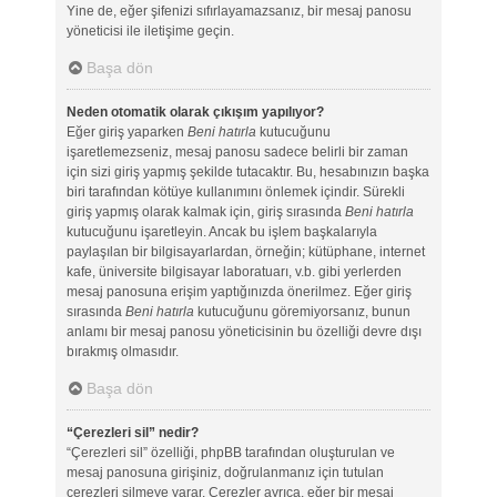
Yine de, eğer şifenizi sıfırlayamazsanız, bir mesaj panosu
yöneticisi ile iletişime geçin.
Başa dön
Neden otomatik olarak çıkışım yapılıyor?
Eğer giriş yaparken
Beni hatırla
kutucuğunu
işaretlemezseniz, mesaj panosu sadece belirli bir zaman
için sizi giriş yapmış şekilde tutacaktır. Bu, hesabınızın başka
biri tarafından kötüye kullanımını önlemek içindir. Sürekli
giriş yapmış olarak kalmak için, giriş sırasında
Beni hatırla
kutucuğunu işaretleyin. Ancak bu işlem başkalarıyla
paylaşılan bir bilgisayarlardan, örneğin; kütüphane, internet
kafe, üniversite bilgisayar laboratuarı, v.b. gibi yerlerden
mesaj panosuna erişim yaptığınızda önerilmez. Eğer giriş
sırasında
Beni hatırla
kutucuğunu göremiyorsanız, bunun
anlamı bir mesaj panosu yöneticisinin bu özelliği devre dışı
bırakmış olmasıdır.
Başa dön
“Çerezleri sil” nedir?
“Çerezleri sil” özelliği, phpBB tarafından oluşturulan ve
mesaj panosuna girişiniz, doğrulanmanız için tutulan
çerezleri silmeye yarar. Çerezler ayrıca, eğer bir mesaj