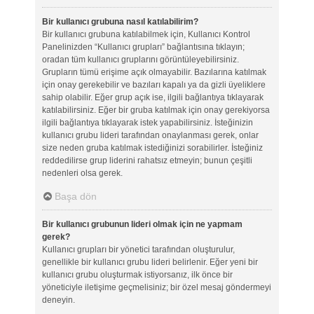
Bir kullanıcı grubuna nasıl katılabilirim?
Bir kullanıcı grubuna katılabilmek için, Kullanıcı Kontrol
Panelinizden “Kullanıcı grupları” bağlantısına tıklayın;
oradan tüm kullanıcı gruplarını görüntüleyebilirsiniz.
Grupların tümü erişime açık olmayabilir. Bazılarına katılmak
için onay gerekebilir ve bazıları kapalı ya da gizli üyeliklere
sahip olabilir. Eğer grup açık ise, ilgili bağlantıya tıklayarak
katılabilirsiniz. Eğer bir gruba katılmak için onay gerekiyorsa
ilgili bağlantıya tıklayarak istek yapabilirsiniz. İsteğinizin
kullanıcı grubu lideri tarafından onaylanması gerek, onlar
size neden gruba katılmak istediğinizi sorabilirler. İsteğiniz
reddedilirse grup liderini rahatsız etmeyin; bunun çeşitli
nedenleri olsa gerek.
Başa dön
Bir kullanıcı grubunun lideri olmak için ne yapmam
gerek?
Kullanıcı grupları bir yönetici tarafından oluşturulur,
genellikle bir kullanıcı grubu lideri belirlenir. Eğer yeni bir
kullanıcı grubu oluşturmak istiyorsanız, ilk önce bir
yöneticiyle iletişime geçmelisiniz; bir özel mesaj göndermeyi
deneyin.