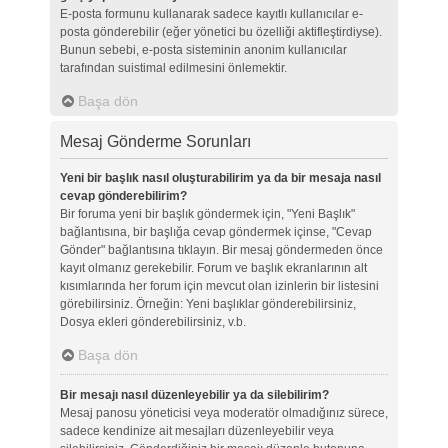
E-posta formunu kullanarak sadece kayıtlı kullanıcılar e-
posta gönderebilir (eğer yönetici bu özelliği aktifleştirdiyse).
Bunun sebebi, e-posta sisteminin anonim kullanıcılar
tarafından suistimal edilmesini önlemektir.
Başa dön
Mesaj Gönderme Sorunları
Yeni bir başlık nasıl oluşturabilirim ya da bir mesaja nasıl
cevap gönderebilirim?
Bir foruma yeni bir başlık göndermek için, "Yeni Başlık"
bağlantısına, bir başlığa cevap göndermek içinse, "Cevap
Gönder" bağlantısına tıklayın. Bir mesaj göndermeden önce
kayıt olmanız gerekebilir. Forum ve başlık ekranlarının alt
kısımlarında her forum için mevcut olan izinlerin bir listesini
görebilirsiniz. Örneğin: Yeni başlıklar gönderebilirsiniz,
Dosya ekleri gönderebilirsiniz, v.b.
Başa dön
Bir mesajı nasıl düzenleyebilir ya da silebilirim?
Mesaj panosu yöneticisi veya moderatör olmadığınız sürece,
sadece kendinize ait mesajları düzenleyebilir veya