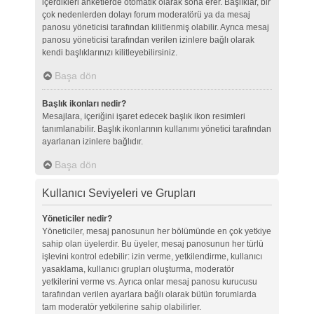
içerdikleri anketlerde otomatik olarak sona erer. Başlıklar, bir
çok nedenlerden dolayı forum moderatörü ya da mesaj
panosu yöneticisi tarafından kilitlenmiş olabilir. Ayrıca mesaj
panosu yöneticisi tarafından verilen izinlere bağlı olarak
kendi başlıklarınızı kilitleyebilirsiniz.
Başa dön
Başlık ikonları nedir?
Mesajlara, içeriğini işaret edecek başlık ikon resimleri
tanımlanabilir. Başlık ikonlarının kullanımı yönetici tarafından
ayarlanan izinlere bağlıdır.
Başa dön
Kullanıcı Seviyeleri ve Grupları
Yöneticiler nedir?
Yöneticiler, mesaj panosunun her bölümünde en çok yetkiye
sahip olan üyelerdir. Bu üyeler, mesaj panosunun her türlü
işlevini kontrol edebilir: izin verme, yetkilendirme, kullanıcı
yasaklama, kullanıcı grupları oluşturma, moderatör
yetkilerini verme vs. Ayrıca onlar mesaj panosu kurucusu
tarafından verilen ayarlara bağlı olarak bütün forumlarda
tam moderatör yetkilerine sahip olabilirler.