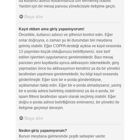
da kullanıcı adınızı kullanmanıza izin vermemiş olabilir.
Yardım için bir mesaj panosu yöneticisiyle iletişime geçin.
Başa dön
Kayıt oldum ama giriş yapamıyorum!
Öncelikle, kullanıcı adınızı ve şifrenizi kontrol edin. Eğer
onlar doğruysa, o zaman şu iki durumdan biri meydana
gelmiş olabilir. Eğer COPPA desteği açıksa ve kayıt sırasında
13 yaşından küçük olduğunuzu belirttiyseniz, size tarif
edilen işlemleri uygulamanız gerekmektedir. Bazı mesaj
panoları yeni kayıtlarda ayrıca aktivasyon istemektedir, giriş
yapmadan önce bu aktivasyonun kendiniz ya da bir yönetici
tarafından yapılması gerekmektedir; bu bilgi kayıt sırasında
gösterilmiştir. Eğer size bir e-posta gönderildiyse,
açıklamaları takip edin. Eğer bir e-posta almadıysanız, yanlış
bir e-posta adresi belirtmiş olabilirsiniz ya da e-posta, bir
spam filtresi tarafından spam olarak seçilmiş olabilir. Eğer
doğru e-posta adresi belirttiğinize eminseniz, bir yönetici ile
iletişime geçmeyi deneyin.
Başa dön
Neden giriş yapamıyorum?
Bunun meydana gelmesinde çeşitli sebepler vardır.