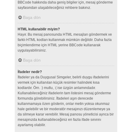
BBCode hakkında daha geniş bilgiler için, mesaj gönderme
sayfasından ulaşabileceğiniz rehbere bakınız.
Başa dön
HTML kullanabilir miyim?
Hayır. Bu mesaj panosunda HTML mesajları göndermek ve
farklı HTML kodları kullanmak mümkün değildir. Daha fazla
biçimlendirme için HTML yerine BBCode kullanarak
uygulayabilirsiniz.
Başa dön
İfadeler nedir?
İfadeler ya da Duygusal Simgeler, belirli duygu ifadelerini
vermek için kullanılan küçük resimler halindeki kısa
kodlardır. Örn. :) mutlu, :( ise üzgün anlamındadır.
Kullanabileceğiniz ifadelerin tam listesini mesaj gönderme
formunda görebilirsiniz. İfadeleri aşırı derecede
kullanmamaya özen gösterin, onlar metin yoksa okunmaz
hale gelebilir ve bir moderatör mesajınızı düzenlemeye ya
da silmeye karar verebilir. Mesaj panosu yöneticisi ayrıca bir
mesajınızda kullanabileceğiniz en fazla ifade sınırını
ayarlamış olabilir.