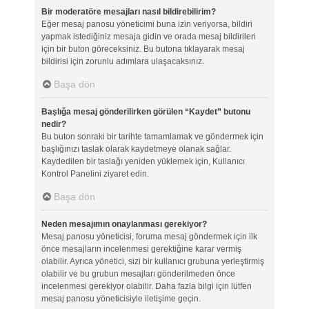
Bir moderatöre mesajları nasıl bildirebilirim?
Eğer mesaj panosu yöneticimi buna izin veriyorsa, bildiri
yapmak istediğiniz mesaja gidin ve orada mesaj bildirileri
için bir buton göreceksiniz. Bu butona tıklayarak mesaj
bildirisi için zorunlu adımlara ulaşacaksınız.
Başa dön
Başlığa mesaj gönderilirken görülen “Kaydet” butonu
nedir?
Bu buton sonraki bir tarihte tamamlamak ve göndermek için
başlığınızı taslak olarak kaydetmeye olanak sağlar.
Kaydedilen bir taslağı yeniden yüklemek için, Kullanıcı
Kontrol Panelini ziyaret edin.
Başa dön
Neden mesajımın onaylanması gerekiyor?
Mesaj panosu yöneticisi, foruma mesaj göndermek için ilk
önce mesajların incelenmesi gerektiğine karar vermiş
olabilir. Ayrıca yönetici, sizi bir kullanıcı grubuna yerleştirmiş
olabilir ve bu grubun mesajları gönderilmeden önce
incelenmesi gerekiyor olabilir. Daha fazla bilgi için lütfen
mesaj panosu yöneticisiyle iletişime geçin.