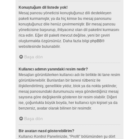
Konuştuğum dil listede yok!
Mesaj panosu yöneticisi konuştuğunuz dili destekleyen
paketi kurmamıştır, ya da hiç kimse bu mesaj panosunu
konuştuğunuz dile henüz çevirmemiştir. Bir mesaj panosu
yöneticisine başvurup, ihtiyacınız olan dil paketini kurmasını
rica edin. Eğer dil paketi mevcut değilse, yeni bir çeviri
oluşturmakta özgürsünüz. Daha fazla bilgi
phpBB
®
websitesinde bulunabilir.
Başa dön
Kullanıcı adımın yanındaki resim nedir?
Mesajları görüntülerken kullanıcı adı ile birlikte iki tane resim
görüntülenebilir. Bunlardan bir tanesi rütbeniz ile
ilişkilendirilmiş; genellikle yıldız, blok ya da nokta şeklinde;
mesaj panosundaki durumunuzu veya gönderdiğiniz mesaj
sayısına göre değişkenlik gösteren bir resim olabilir. Diğeri
ise, çoğunlukla büyük boyda, her kullanıcı için kişisel ya da
benzersiz, avatar olarak bilinen bir resimdir.
Başa dön
Bir avatarı nasıl gösterebilirim?
Kullanıcı Kontrol Panelinizde, “Profil” bölümünden şu dört