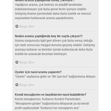
Neden arama yaptığımda sonuç çıkmıyor?
Yaptığınız arama, çok belirsiz ve phpBB tarafından
indekslenmeyen çok fazla genel terim içeriyor olabilir.
Gelişmiş Arama içerisindeki daha fazla özellik ve mevcut
seçenekleri kullanarak arama yapabilirsiniz.
Başa dön
Neden arama yaptığımda boş bir sayfa çıkıyor!?
Arama sorgunuzla ilgili geri dönen çok fazla sonuç olduğu
için web sunucusu meşgul duruma geçmiş olabilir. Gelişmiş
aramayı kullanın ve terimler içinde kullanılacak daha fazla
özellik ile aranacak forumları belirleyin.
Başa dön
Üyeler için nasıl arama yaparım?
“Üyeler” sayfasına gidin ve “Bir üye bul” bağlantısına tıklayın.
Başa dön
Kendi mesajlarımı ve başlıklarımı nasıl bulabilirim?
Kendi mesajlarınızı, Kullanıcı Kontrol Panelinden
“Mesajlarımı göster” bağlantısına tıklayarak ya da kendi
profil sayfanızdaki “Kullanıcı’nın mesajlarını ara”