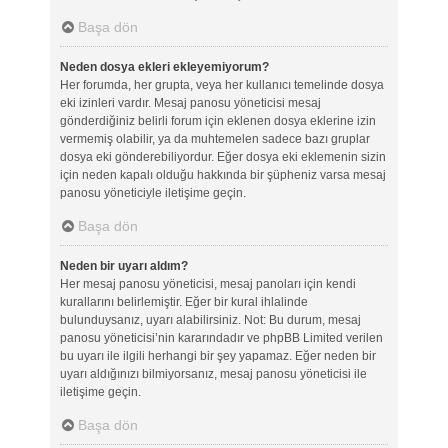
Başa dön
Neden dosya ekleri ekleyemiyorum?
Her forumda, her grupta, veya her kullanıcı temelinde dosya
eki izinleri vardır. Mesaj panosu yöneticisi mesaj
gönderdiğiniz belirli forum için eklenen dosya eklerine izin
vermemiş olabilir, ya da muhtemelen sadece bazı gruplar
dosya eki gönderebiliyordur. Eğer dosya eki eklemenin sizin
için neden kapalı olduğu hakkında bir şüpheniz varsa mesaj
panosu yöneticiyle iletişime geçin.
Başa dön
Neden bir uyarı aldım?
Her mesaj panosu yöneticisi, mesaj panoları için kendi
kurallarını belirlemiştir. Eğer bir kural ihlalinde
bulunduysanız, uyarı alabilirsiniz. Not: Bu durum, mesaj
panosu yöneticisi’nin kararındadır ve phpBB Limited verilen
bu uyarı ile ilgili herhangi bir şey yapamaz. Eğer neden bir
uyarı aldığınızı bilmiyorsanız, mesaj panosu yöneticisi ile
iletişime geçin.
Başa dön