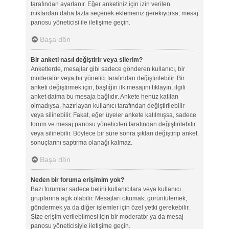
tarafından ayarlanır. Eğer anketiniz için izin verilen
miktardan daha fazla seçenek eklemeniz gerekiyorsa, mesaj
panosu yöneticisi ile iletişime geçin.
Başa dön
Bir anketi nasıl değiştirir veya silerim?
Anketlerde, mesajlar gibi sadece gönderen kullanıcı, bir
moderatör veya bir yönetici tarafından değiştirilebilir. Bir
anketi değiştirmek için, başlığın ilk mesajını tıklayın; ilgili
anket daima bu mesaja bağlıdır. Ankete henüz katılan
olmadıysa, hazırlayan kullanıcı tarafından değiştirilebilir
veya silinebilir. Fakat, eğer üyeler ankete katılmışsa, sadece
forum ve mesaj panosu yöneticileri tarafından değiştirilebilir
veya silinebilir. Böylece bir süre sonra şıkları değiştirip anket
sonuçlarını saptırma olanağı kalmaz.
Başa dön
Neden bir foruma erişimim yok?
Bazı forumlar sadece belirli kullanıcılara veya kullanıcı
gruplarına açık olabilir. Mesajları okumak, görüntülemek,
göndermek ya da diğer işlemler için özel yetki gerekebilir.
Size erişim verilebilmesi için bir moderatör ya da mesaj
panosu yöneticisiyle iletişime geçin.