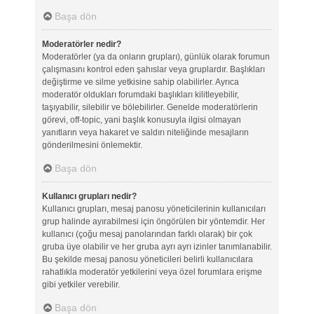
Başa dön
Moderatörler nedir?
Moderatörler (ya da onların grupları), günlük olarak forumun
çalışmasını kontrol eden şahıslar veya gruplardır. Başlıkları
değiştirme ve silme yetkisine sahip olabilirler. Ayrıca
moderatör oldukları forumdaki başlıkları kilitleyebilir,
taşıyabilir, silebilir ve bölebilirler. Genelde moderatörlerin
görevi, off-topic, yani başlık konusuyla ilgisi olmayan
yanıtların veya hakaret ve saldırı niteliğinde mesajların
gönderilmesini önlemektir.
Başa dön
Kullanıcı grupları nedir?
Kullanıcı grupları, mesaj panosu yöneticilerinin kullanıcıları
grup halinde ayırabilmesi için öngörülen bir yöntemdir. Her
kullanıcı (çoğu mesaj panolarından farklı olarak) bir çok
gruba üye olabilir ve her gruba ayrı ayrı izinler tanımlanabilir.
Bu şekilde mesaj panosu yöneticileri belirli kullanıcılara
rahatlıkla moderatör yetkilerini veya özel forumlara erişme
gibi yetkiler verebilir.
Başa dön