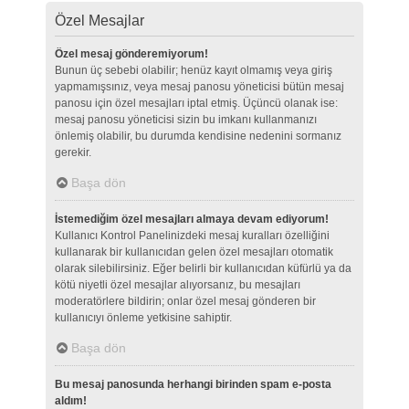
Özel Mesajlar
Özel mesaj gönderemiyorum!
Bunun üç sebebi olabilir; henüz kayıt olmamış veya giriş
yapmamışsınız, veya mesaj panosu yöneticisi bütün mesaj
panosu için özel mesajları iptal etmiş. Üçüncü olanak ise:
mesaj panosu yöneticisi sizin bu imkanı kullanmanızı
önlemiş olabilir, bu durumda kendisine nedenini sormanız
gerekir.
Başa dön
İstemediğim özel mesajları almaya devam ediyorum!
Kullanıcı Kontrol Panelinizdeki mesaj kuralları özelliğini
kullanarak bir kullanıcıdan gelen özel mesajları otomatik
olarak silebilirsiniz. Eğer belirli bir kullanıcıdan küfürlü ya da
kötü niyetli özel mesajlar alıyorsanız, bu mesajları
moderatörlere bildirin; onlar özel mesaj gönderen bir
kullanıcıyı önleme yetkisine sahiptir.
Başa dön
Bu mesaj panosunda herhangi birinden spam e-posta
aldım!