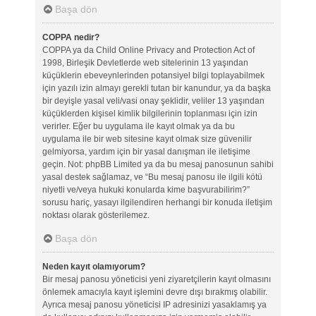
Başa dön
COPPA nedir?
COPPA ya da Child Online Privacy and Protection Act of
1998, Birleşik Devletlerde web sitelerinin 13 yaşından
küçüklerin ebeveynlerinden potansiyel bilgi toplayabilmek
için yazılı izin almayı gerekli tutan bir kanundur, ya da başka
bir deyişle yasal veli/vasi onay şeklidir, veliler 13 yaşından
küçüklerden kişisel kimlik bilgilerinin toplanması için izin
verirler. Eğer bu uygulama ile kayıt olmak ya da bu
uygulama ile bir web sitesine kayıt olmak size güvenilir
gelmiyorsa, yardım için bir yasal danışman ile iletişime
geçin. Not: phpBB Limited ya da bu mesaj panosunun sahibi
yasal destek sağlamaz, ve “Bu mesaj panosu ile ilgili kötü
niyetli ve/veya hukuki konularda kime başvurabilirim?”
sorusu hariç, yasayı ilgilendiren herhangi bir konuda iletişim
noktası olarak gösterilemez.
Başa dön
Neden kayıt olamıyorum?
Bir mesaj panosu yöneticisi yeni ziyaretçilerin kayıt olmasını
önlemek amacıyla kayıt işlemini devre dışı bırakmış olabilir.
Ayrıca mesaj panosu yöneticisi IP adresinizi yasaklamış ya