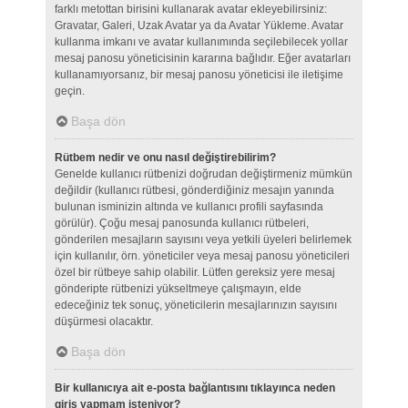
farklı metottan birisini kullanarak avatar ekleyebilirsiniz:
Gravatar, Galeri, Uzak Avatar ya da Avatar Yükleme. Avatar
kullanma imkanı ve avatar kullanımında seçilebilecek yollar
mesaj panosu yöneticisinin kararına bağlıdır. Eğer avatarları
kullanamıyorsanız, bir mesaj panosu yöneticisi ile iletişime
geçin.
Başa dön
Rütbem nedir ve onu nasıl değiştirebilirim?
Genelde kullanıcı rütbenizi doğrudan değiştirmeniz mümkün
değildir (kullanıcı rütbesi, gönderdiğiniz mesajın yanında
bulunan isminizin altında ve kullanıcı profili sayfasında
görülür). Çoğu mesaj panosunda kullanıcı rütbeleri,
gönderilen mesajların sayısını veya yetkili üyeleri belirlemek
için kullanılır, örn. yöneticiler veya mesaj panosu yöneticileri
özel bir rütbeye sahip olabilir. Lütfen gereksiz yere mesaj
gönderipte rütbenizi yükseltmeye çalışmayın, elde
edeceğiniz tek sonuç, yöneticilerin mesajlarınızın sayısını
düşürmesi olacaktır.
Başa dön
Bir kullanıcıya ait e-posta bağlantısını tıklayınca neden
giriş yapmam isteniyor?