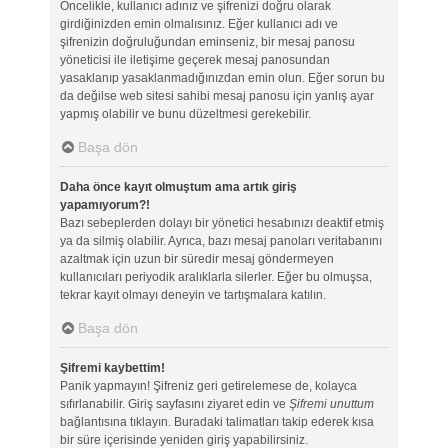
Öncelikle, kullanıcı adınız ve şifrenizi doğru olarak
girdiğinizden emin olmalısınız. Eğer kullanıcı adı ve
şifrenizin doğruluğundan eminseniz, bir mesaj panosu
yöneticisi ile iletişime geçerek mesaj panosundan
yasaklanıp yasaklanmadığınızdan emin olun. Eğer sorun bu
da değilse web sitesi sahibi mesaj panosu için yanlış ayar
yapmış olabilir ve bunu düzeltmesi gerekebilir.
Başa dön
Daha önce kayıt olmuştum ama artık giriş
yapamıyorum?!
Bazı sebeplerden dolayı bir yönetici hesabınızı deaktif etmiş
ya da silmiş olabilir. Ayrıca, bazı mesaj panoları veritabanını
azaltmak için uzun bir süredir mesaj göndermeyen
kullanıcıları periyodik aralıklarla silerler. Eğer bu olmuşsa,
tekrar kayıt olmayı deneyin ve tartışmalara katılın.
Başa dön
Şifremi kaybettim!
Panik yapmayın! Şifreniz geri getirelemese de, kolayca
sıfırlanabilir. Giriş sayfasını ziyaret edin ve
Şifremi unuttum
bağlantısına tıklayın. Buradaki talimatları takip ederek kısa
bir süre içerisinde yeniden giriş yapabilirsiniz.