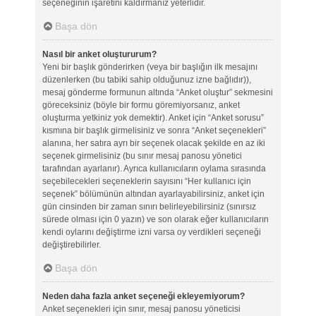
seçeneğinin işaretini kaldırmanız yeterlidir.
Başa dön
Nasıl bir anket oluştururum?
Yeni bir başlık gönderirken (veya bir başlığın ilk mesajını
düzenlerken (bu tabiki sahip olduğunuz izne bağlıdır)),
mesaj gönderme formunun altında “Anket oluştur” sekmesini
göreceksiniz (böyle bir formu göremiyorsanız, anket
oluşturma yetkiniz yok demektir). Anket için “Anket sorusu”
kısmına bir başlık girmelisiniz ve sonra “Anket seçenekleri”
alanına, her satıra ayrı bir seçenek olacak şekilde en az iki
seçenek girmelisiniz (bu sınır mesaj panosu yönetici
tarafından ayarlanır). Ayrıca kullanıcıların oylama sırasında
seçebilecekleri seçeneklerin sayısını “Her kullanıcı için
seçenek” bölümünün altından ayarlayabilirsiniz, anket için
gün cinsinden bir zaman sınırı belirleyebilirsiniz (sınırsız
sürede olması için 0 yazın) ve son olarak eğer kullanıcıların
kendi oylarını değiştirme izni varsa oy verdikleri seçeneği
değiştirebilirler.
Başa dön
Neden daha fazla anket seçeneği ekleyemiyorum?
Anket seçenekleri için sınır, mesaj panosu yöneticisi