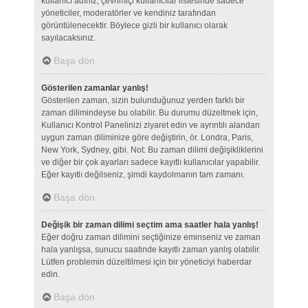
kullanıcı adınız, çevrimiçi kullanıcılar listesinde sadece
yöneticiler, moderatörler ve kendiniz tarafından
görüntülenecektir. Böylece gizli bir kullanıcı olarak
sayılacaksınız.
Başa dön
Gösterilen zamanlar yanlış!
Gösterilen zaman, sizin bulunduğunuz yerden farklı bir
zaman dilimindeyse bu olabilir. Bu durumu düzeltmek için,
Kullanıcı Kontrol Panelinizi ziyaret edin ve ayrıntılı alandan
uygun zaman diliminize göre değiştirin, ör. Londra, Paris,
New York, Sydney, gibi. Not: Bu zaman dilimi değişikliklerini
ve diğer bir çok ayarları sadece kayıtlı kullanıcılar yapabilir.
Eğer kayıtlı değilseniz, şimdi kaydolmanın tam zamanı.
Başa dön
Değişik bir zaman dilimi seçtim ama saatler hala yanlış!
Eğer doğru zaman dilimini seçtiğinize eminseniz ve zaman
hala yanlışsa, sunucu saatinde kayıtlı zaman yanlış olabilir.
Lütfen problemin düzeltilmesi için bir yöneticiyi haberdar
edin.
Başa dön