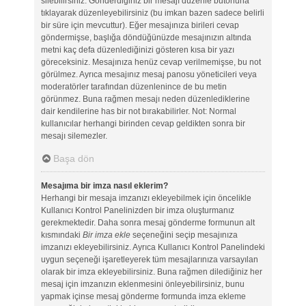
silebilirsiniz. Gönderdiğiniz bir mesajı düzenle butonuna
tıklayarak düzenleyebilirsiniz (bu imkan bazen sadece belirli
bir süre için mevcuttur). Eğer mesajınıza birileri cevap
göndermişse, başlığa döndüğünüzde mesajınızın altında
metni kaç defa düzenlediğinizi gösteren kısa bir yazı
göreceksiniz. Mesajınıza henüz cevap verilmemişse, bu not
görülmez. Ayrıca mesajınız mesaj panosu yöneticileri veya
moderatörler tarafından düzenlenince de bu metin
görünmez. Buna rağmen mesajı neden düzenlediklerine
dair kendilerine has bir not bırakabilirler. Not: Normal
kullanıcılar herhangi birinden cevap geldikten sonra bir
mesajı silemezler.
Başa dön
Mesajıma bir imza nasıl eklerim?
Herhangi bir mesaja imzanızı ekleyebilmek için öncelikle
Kullanıcı Kontrol Panelinizden bir imza oluşturmanız
gerekmektedir. Daha sonra mesaj gönderme formunun alt
kısmındaki
Bir imza ekle
seçeneğini seçip mesajınıza
imzanızı ekleyebilirsiniz. Ayrıca Kullanıcı Kontrol Panelindeki
uygun seçeneği işaretleyerek tüm mesajlarınıza varsayılan
olarak bir imza ekleyebilirsiniz. Buna rağmen dilediğiniz her
mesaj için imzanızın eklenmesini önleyebilirsiniz, bunu
yapmak içinse mesaj gönderme formunda imza ekleme