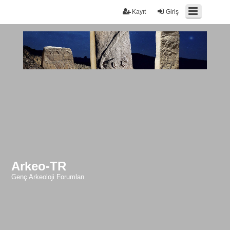
Kayıt
Giriş
Arkeo-TR
Genç Arkeoloji Forumları