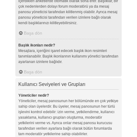
içerdikleri anketlerde otomatik olarak sona erer. Başlıklar, bir
çok nedenlerden dolayı forum moderatörü ya da mesaj
panosu yöneticisi tarafından kilitlenmiş olabilir. Ayrıca mesaj
panosu yöneticisi tarafından verilen izinlere bağlı olarak
kendi başlıklarınızı kilitleyebilirsiniz.
Başa dön
Başlık ikonları nedir?
Mesajlara, içeriğini işaret edecek başlık ikon resimleri
tanımlanabilir. Başlık ikonlarının kullanımı yönetici tarafından
ayarlanan izinlere bağlıdır.
Başa dön
Kullanıcı Seviyeleri ve Grupları
Yöneticiler nedir?
Yöneticiler, mesaj panosunun her bölümünde en çok yetkiye
sahip olan üyelerdir. Bu üyeler, mesaj panosunun her türlü
işlevini kontrol edebilir: izin verme, yetkilendirme, kullanıcı
yasaklama, kullanıcı grupları oluşturma, moderatör
yetkilerini verme vs. Ayrıca onlar mesaj panosu kurucusu
tarafından verilen ayarlara bağlı olarak bütün forumlarda
tam moderatör yetkilerine sahip olabilirler.