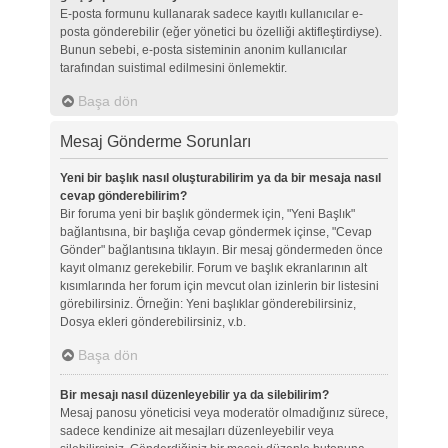
E-posta formunu kullanarak sadece kayıtlı kullanıcılar e-
posta gönderebilir (eğer yönetici bu özelliği aktifleştirdiyse).
Bunun sebebi, e-posta sisteminin anonim kullanıcılar
tarafından suistimal edilmesini önlemektir.
Başa dön
Mesaj Gönderme Sorunları
Yeni bir başlık nasıl oluşturabilirim ya da bir mesaja nasıl
cevap gönderebilirim?
Bir foruma yeni bir başlık göndermek için, "Yeni Başlık"
bağlantısına, bir başlığa cevap göndermek içinse, "Cevap
Gönder" bağlantısına tıklayın. Bir mesaj göndermeden önce
kayıt olmanız gerekebilir. Forum ve başlık ekranlarının alt
kısımlarında her forum için mevcut olan izinlerin bir listesini
görebilirsiniz. Örneğin: Yeni başlıklar gönderebilirsiniz,
Dosya ekleri gönderebilirsiniz, v.b.
Başa dön
Bir mesajı nasıl düzenleyebilir ya da silebilirim?
Mesaj panosu yöneticisi veya moderatör olmadığınız sürece,
sadece kendinize ait mesajları düzenleyebilir veya