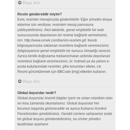
Başa dön
Resim gönderebilir miyim?
Evet, resimler mesajınızda gösterilebilir. Eğer yönetim dosya
eklerine izin verdiyse, resimleri mesaj panosuna
yükleyebilirsiniz. Aksi takdirde, genel erişilebilir bir web
sunucusunda depolanan bir resime bağlantı vermelisiniz,
örn. http://www.ornek.com/benim-resmim.gif. Kendi
bilgisayarınızda saklanan resimlere bağlantı veremezsiniz
(bilgisayarınız genel erişilebilir bir sunucu olmadığı sürece).
Ayrıca kimlik doğrulama mekanizmaları ardında depolanan
resimlere bağlantı veremezsiniz, ör. hotmail ya da yahoo e-
posta kutularındaki resimler, şifre korumları siteler, v.b.
Resmi görüntülemek için BBCode [img] etiketini kullanın.
Başa dön
Global duyurular nedir?
Global duyurular önemli bilgiler içerir ve onları mümkün olan
en kısa zamanda okumalısınız. Global duyurular her
forumun başında görünecektir ve ayrıca Kullanıcı Kontrol
Panelinizden görebilirsiniz. Gerekli izinlere sahipseniz sizde
bir global duyuru gönderebilirsiniz, bu izinler yönetici
tarafından ayarlanır.