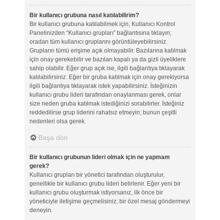
Bir kullanıcı grubuna nasıl katılabilirim?
Bir kullanıcı grubuna katılabilmek için, Kullanıcı Kontrol
Panelinizden “Kullanıcı grupları” bağlantısına tıklayın;
oradan tüm kullanıcı gruplarını görüntüleyebilirsiniz.
Grupların tümü erişime açık olmayabilir. Bazılarına katılmak
için onay gerekebilir ve bazıları kapalı ya da gizli üyeliklere
sahip olabilir. Eğer grup açık ise, ilgili bağlantıya tıklayarak
katılabilirsiniz. Eğer bir gruba katılmak için onay gerekiyorsa
ilgili bağlantıya tıklayarak istek yapabilirsiniz. İsteğinizin
kullanıcı grubu lideri tarafından onaylanması gerek, onlar
size neden gruba katılmak istediğinizi sorabilirler. İsteğiniz
reddedilirse grup liderini rahatsız etmeyin; bunun çeşitli
nedenleri olsa gerek.
Başa dön
Bir kullanıcı grubunun lideri olmak için ne yapmam
gerek?
Kullanıcı grupları bir yönetici tarafından oluşturulur,
genellikle bir kullanıcı grubu lideri belirlenir. Eğer yeni bir
kullanıcı grubu oluşturmak istiyorsanız, ilk önce bir
yöneticiyle iletişime geçmelisiniz; bir özel mesaj göndermeyi
deneyin.