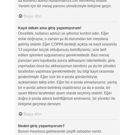
da kullanıcı adınızı kullanmanıza izin vermemiş olabilir.
Yardım için bir mesaj panosu yöneticisiyle iletişime geçin.
Başa dön
Kayıt oldum ama giriş yapamıyorum!
Öncelikle, kullanıcı adınızı ve şifrenizi kontrol edin. Eğer
onlar doğruysa, o zaman şu iki durumdan biri meydana
gelmiş olabilir. Eğer COPPA desteği açıksa ve kayıt sırasında
13 yaşından küçük olduğunuzu belirttiyseniz, size tarif
edilen işlemleri uygulamanız gerekmektedir. Bazı mesaj
panoları yeni kayıtlarda ayrıca aktivasyon istemektedir, giriş
yapmadan önce bu aktivasyonun kendiniz ya da bir yönetici
tarafından yapılması gerekmektedir; bu bilgi kayıt sırasında
gösterilmiştir. Eğer size bir e-posta gönderildiyse,
açıklamaları takip edin. Eğer bir e-posta almadıysanız, yanlış
bir e-posta adresi belirtmiş olabilirsiniz ya da e-posta, bir
spam filtresi tarafından spam olarak seçilmiş olabilir. Eğer
doğru e-posta adresi belirttiğinize eminseniz, bir yönetici ile
iletişime geçmeyi deneyin.
Başa dön
Neden giriş yapamıyorum?
Bunun meydana gelmesinde çeşitli sebepler vardır.