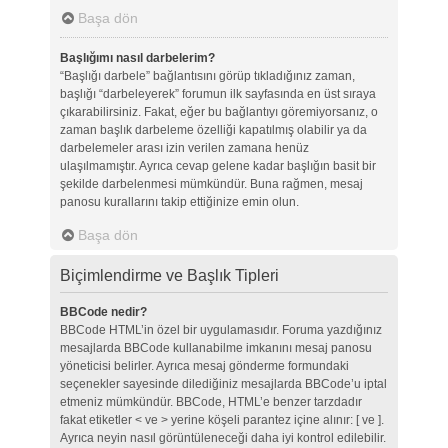
Başa dön
Başlığımı nasıl darbelerim?
“Başlığı darbele” bağlantısını görüp tıkladığınız zaman,
başlığı “darbeleyerek” forumun ilk sayfasında en üst sıraya
çıkarabilirsiniz. Fakat, eğer bu bağlantıyı göremiyorsanız, o
zaman başlık darbeleme özelliği kapatılmış olabilir ya da
darbelemeler arası izin verilen zamana henüz
ulaşılmamıştır. Ayrıca cevap gelene kadar başlığın basit bir
şekilde darbelenmesi mümkündür. Buna rağmen, mesaj
panosu kurallarını takip ettiğinize emin olun.
Başa dön
Biçimlendirme ve Başlık Tipleri
BBCode nedir?
BBCode HTML’in özel bir uygulamasıdır. Foruma yazdığınız
mesajlarda BBCode kullanabilme imkanını mesaj panosu
yöneticisi belirler. Ayrıca mesaj gönderme formundaki
seçenekler sayesinde dilediğiniz mesajlarda BBCode’u iptal
etmeniz mümkündür. BBCode, HTML’e benzer tarzdadır
fakat etiketler < ve > yerine köşeli parantez içine alınır: [ ve ].
Ayrıca neyin nasıl görüntüleneceği daha iyi kontrol edilebilir.