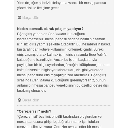
Yine de, eğer şifenizi sıfırlayamazsanız, bir mesaj panosu
yöneticisi ile iletişime geçin.
Başa dön
Neden otomatik olarak çıkışım yapılıyor?
Eğer giriş yaparken
Beni hatırla
kutucuğunu
işaretlemezseniz, mesaj panosu sadece belirli bir zaman
için sizi giriş yapmış şekilde tutacaktır. Bu, hesabınızın başka
biri tarafından kötüye kullanımını önlemek içindir. Sürekli
giriş yapmış olarak kalmak için, giriş sırasında
Beni hatırla
kutucuğunu işaretleyin. Ancak bu işlem başkalarıyla
paylaşılan bir bilgisayarlardan, örneğin; kütüphane, internet
kafe, üniversite bilgisayar laboratuarı, v.b. gibi yerlerden
mesaj panosuna erişim yaptığınızda önerilmez. Eğer giriş
sırasında
Beni hatırla
kutucuğunu göremiyorsanız, bunun
anlamı bir mesaj panosu yöneticisinin bu özelliği devre dışı
bırakmış olmasıdır.
Başa dön
“Çerezleri sil” nedir?
“Çerezleri sil” özelliği, phpBB tarafından oluşturulan ve
mesaj panosuna girişiniz, doğrulanmanız için tutulan
çerezleri silmeye yarar. Çerezler ayrıca, eğer bir mesaj