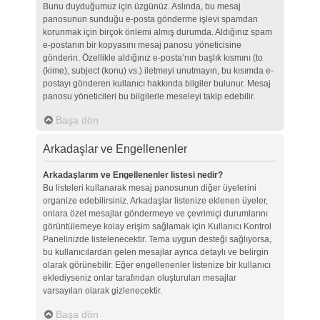
Bunu duyduğumuz için üzgünüz. Aslında, bu mesaj
panosunun sunduğu e-posta gönderme işlevi spamdan
korunmak için birçok önlemi almış durumda. Aldığınız spam
e-postanın bir kopyasını mesaj panosu yöneticisine
gönderin. Özellikle aldığınız e-posta’nın başlık kısmını (to
(kime), subject (konu) vs.) iletmeyi unutmayın, bu kısımda e-
postayı gönderen kullanıcı hakkında bilgiler bulunur. Mesaj
panosu yöneticileri bu bilgilerle meseleyi takip edebilir.
Başa dön
Arkadaşlar ve Engellenenler
Arkadaşlarım ve Engellenenler listesi nedir?
Bu listeleri kullanarak mesaj panosunun diğer üyelerini
organize edebilirsiniz. Arkadaşlar listenize eklenen üyeler,
onlara özel mesajlar göndermeye ve çevrimiçi durumlarını
görüntülemeye kolay erişim sağlamak için Kullanıcı Kontrol
Panelinizde listelenecektir. Tema uygun desteği sağlıyorsa,
bu kullanıcılardan gelen mesajlar ayrıca detaylı ve belirgin
olarak görünebilir. Eğer engellenenler listenize bir kullanıcı
eklediyseniz onlar tarafından oluşturulan mesajlar
varsayılan olarak gizlenecektir.
Başa dön