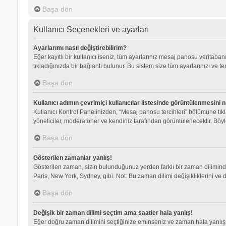
Başa dön
Kullanıcı Seçenekleri ve ayarları
Ayarlarımı nasıl değiştirebilirim?
Eğer kayıtlı bir kullanıcı iseniz, tüm ayarlarınız mesaj panosu veritabanı
tıkladığınızda bir bağlantı bulunur. Bu sistem size tüm ayarlarınızı ve ter
Başa dön
Kullanıcı adımın çevrimiçi kullanıcılar listesinde görüntülenmesini n
Kullanıcı Kontrol Panelinizden, “Mesaj panosu tercihleri” bölümüne tık
yöneticiler, moderatörler ve kendiniz tarafından görüntülenecektir. Böyle
Başa dön
Gösterilen zamanlar yanlış!
Gösterilen zaman, sizin bulunduğunuz yerden farklı bir zaman dilimindey
Paris, New York, Sydney, gibi. Not: Bu zaman dilimi değişikliklerini ve d
Başa dön
Değişik bir zaman dilimi seçtim ama saatler hala yanlış!
Eğer doğru zaman dilimini seçtiğinize eminseniz ve zaman hala yanlışsa,