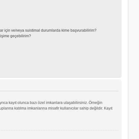
lar için ve/veya suistimal durumlarda kime başvurabilirim?
tişime geçebilirim?
yrıca kayıt olunca bazı özel imkanlara ulaşabilirsiniz. Örneğin
arına katılma imkanlarına misafir kullanıcılar sahip değildir. Kayıt