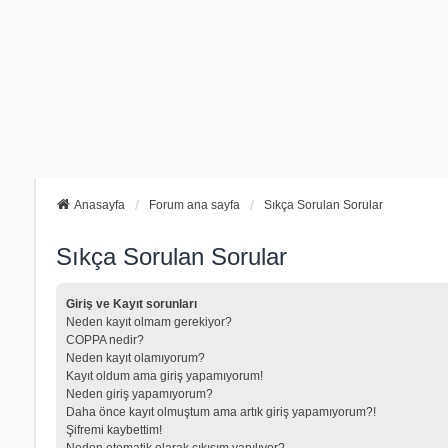
Anasayfa
Forum ana sayfa
Sıkça Sorulan Sorular
Sıkça Sorulan Sorular
Giriş ve Kayıt sorunları
Neden kayıt olmam gerekiyor?
COPPA nedir?
Neden kayıt olamıyorum?
Kayıt oldum ama giriş yapamıyorum!
Neden giriş yapamıyorum?
Daha önce kayıt olmuştum ama artık giriş yapamıyorum?!
Şifremi kaybettim!
Neden otomatik olarak çıkışım yapılıyor?