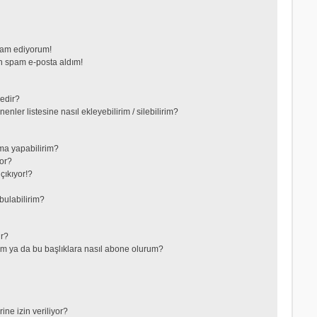
vam ediyorum!
 spam e-posta aldım!
nedir?
nler listesine nasıl ekleyebilirim / silebilirim?
ma yapabilirim?
or?
çıkıyor!?
bulabilirim?
ir?
lerim ya da bu başlıklara nasıl abone olurum?
ne izin veriliyor?