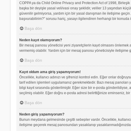
COPPA ya da Child Online Privacy and Protection Act of 1998, Birleşik D
başka bir deyişle yasal veli/vasi onay şeklidir, veliler 13 yaşından küçü
güvenilir gelmiyorsa, yardım için bir yasal danışman ile iletişime geç
başvurabilirim?” sorusu hariç, yasayı ilgilendiren herhangi bir konuda i
Başa dön
Neden kayıt olamıyorum?
Bir mesaj panosu yöneticisi yeni ziyaretçilerin kayıt olmasını önlemek a
vermemiş olabilir. Yardım için bir mesaj panosu yöneticisiyle iletişime 
Başa dön
Kayıt oldum ama giriş yapamıyorum!
Öncelikle, kullanıcı adınızı ve şifrenizi kontrol edin. Eğer onlar doğr
tarif edilen işlemleri uygulamanız gerekmektedir. Bazı mesaj panoları 
bilgi kayıt sırasında gösterilmiştir. Eğer size bir e-posta gönderildiyse,
seçilmiş olabilir. Eğer doğru e-posta adresi belirttiğinize eminseniz, bir
Başa dön
Neden giriş yapamıyorum?
Bunun meydana gelmesinde çeşitli sebepler vardır. Öncelikle, kullanıcı 
iletişime geçerek mesaj panosundan yasaklanıp yasaklanmadığınızdan e