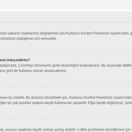
nda saklanır. Ayarlarınızı değiştirmek için Kullanıcı Kontrol Panelinizi ziyaret edin; 
cihlerinizi değiştirme izni verecektir.
asıl önleyebilirim?
ladığınızda,
Çevrimiçi durumumu gizle
seçeneğini bulacaksınız. Bu seçeneği aktifleşt
ce gizli bir kullanıcı olarak sayılacaksınız.
se bu olabilir. Bu durumu düzeltmek için, Kullanıcı Kontrol Panelinizi ziyaret edin 
iğer bir çok ayarları sadece kayıtlı kullanıcılar yapabilir. Eğer kayıtlı değilseniz, 
 sunucu saatinde kayıtlı zaman yanlış olabilir. Lütfen problemin düzeltilmesi için b