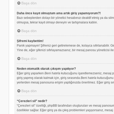
Başa dön
Daha önce kayıt olmuştum ama artık giriş yapamıyorum?!
Bazı sebeplerden dolayı bir yönetici hesabınızı deaktif etmiş ya da silmi
olmuşsa, tekrar kayıt olmayı deneyin ve tartışmalara katılın.
Başa dön
Şifremi kaybettim!
Panik yapmayın! Şifreniz geri getirelemese de, kolayca sıfırlanabilir. Gi
Yine de, eğer şifenizi sıfırlayamazsanız, bir mesaj panosu yöneticisi ile 
Başa dön
Neden otomatik olarak çıkışım yapılıyor?
Eğer giriş yaparken
Beni hatırla
kutucuğunu işaretlemezseniz, mesaj pano
giriş yapmış olarak kalmak için, giriş sırasında
Beni hatırla
kutucuğunu iş
yerlerden mesaj panosuna erişim yaptığınızda önerilmez. Eğer giriş s
Başa dön
“Çerezleri sil” nedir?
“Çerezleri sil” özelliği, phpBB tarafından oluşturulan ve mesaj panosuna
özellikler sağlar. Eğer giriş ya da çıkış problemleri yaşıyorsanız, mesaj