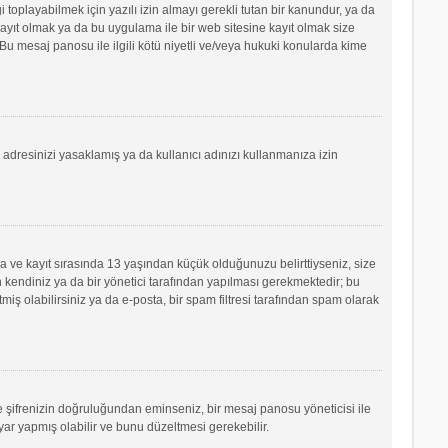
oplayabilmek için yazılı izin almayı gerekli tutan bir kanundur, ya da
e kayıt olmak ya da bu uygulama ile bir web sitesine kayıt olmak size
u mesaj panosu ile ilgili kötü niyetli ve/veya hukuki konularda kime
P adresinizi yasaklamış ya da kullanıcı adınızı kullanmanıza izin
sa ve kayıt sırasında 13 yaşından küçük olduğunuzu belirttiyseniz, size
 kendiniz ya da bir yönetici tarafından yapılması gerekmektedir; bu
tmiş olabilirsiniz ya da e-posta, bir spam filtresi tarafından spam olarak
ve şifrenizin doğruluğundan eminseniz, bir mesaj panosu yöneticisi ile
r yapmış olabilir ve bunu düzeltmesi gerekebilir.