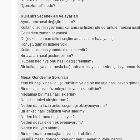
“Çerezleri sil” nedir?
Kullanıcı Seçenekleri ve ayarları
Ayarlarımı nasıl değiştirebilirim?
Kullanıcı adımın çevrimiçi kullanıcılar listesinde görüntülenmesini nası
Gösterilen zamanlar yanlış!
Değişik bir zaman dilimi seçtim ama saatler hala yanlış!
Konuştuğum dil listede yok!
Kullanıcı adımın yanındaki resim nedir?
Bir avatarı nasıl gösterebilirim?
Rütbem nedir ve onu nasıl değiştirebilirim?
Bir kullanıcıya ait e-posta bağlantısını tıklayınca neden giriş yapmam i
Mesaj Gönderme Sorunları
Yeni bir başlık nasıl oluşturabilirim ya da bir mesaja nasıl cevap gönde
Bir mesajı nasıl düzenleyebilir ya da silebilirim?
Mesajıma bir imza nasıl eklerim?
Nasıl bir anket oluştururum?
Neden daha fazla anket seçeneği ekleyemiyorum?
Bir anketi nasıl değiştirir veya silerim?
Neden bir foruma erişimim yok?
Neden dosya ekleri ekleyemiyorum?
Neden bir uyarı aldım?
Bir moderatöre mesajları nasıl bildirebilirim?
Başlığa mesaj gönderilirken görülen “Kaydet” butonu nedir?