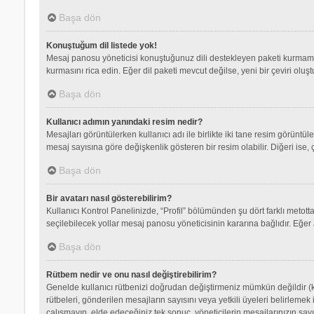
Başa dön
Konuştuğum dil listede yok!
Mesaj panosu yöneticisi konuştuğunuz dili destekleyen paketi kurmamış
kurmasını rica edin. Eğer dil paketi mevcut değilse, yeni bir çeviri olu
Başa dön
Kullanıcı adımın yanındaki resim nedir?
Mesajları görüntülerken kullanıcı adı ile birlikte iki tane resim görüntü
mesaj sayısına göre değişkenlik gösteren bir resim olabilir. Diğeri ise, 
Başa dön
Bir avatarı nasıl gösterebilirim?
Kullanıcı Kontrol Panelinizde, “Profil” bölümünden şu dört farklı metott
seçilebilecek yollar mesaj panosu yöneticisinin kararına bağlıdır. Eğer 
Başa dön
Rütbem nedir ve onu nasıl değiştirebilirim?
Genelde kullanıcı rütbenizi doğrudan değiştirmeniz mümkün değildir (ku
rütbeleri, gönderilen mesajların sayısını veya yetkili üyeleri belirlemek
çalışmayın, elde edeceğiniz tek sonuç, yöneticilerin mesajlarınızın sayı