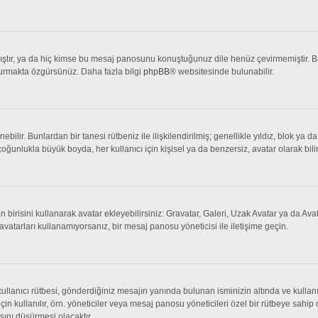
tır, ya da hiç kimse bu mesaj panosunu konuştuğunuz dile henüz çevirmemiştir. Bir 
şturmakta özgürsünüz. Daha fazla bilgi
phpBB
® websitesinde bulunabilir.
lenebilir. Bunlardan bir tanesi rütbeniz ile ilişkilendirilmiş; genellikle yıldız, bl
çoğunlukla büyük boyda, her kullanıcı için kişisel ya da benzersiz, avatar olarak bili
an birisini kullanarak avatar ekleyebilirsiniz: Gravatar, Galeri, Uzak Avatar ya da 
avatarları kullanamıyorsanız, bir mesaj panosu yöneticisi ile iletişime geçin.
llanıcı rütbesi, gönderdiğiniz mesajın yanında bulunan isminizin altında ve kullanı
 için kullanılır, örn. yöneticiler veya mesaj panosu yöneticileri özel bir rütbeye sahi
sını düşürmesi olacaktır.