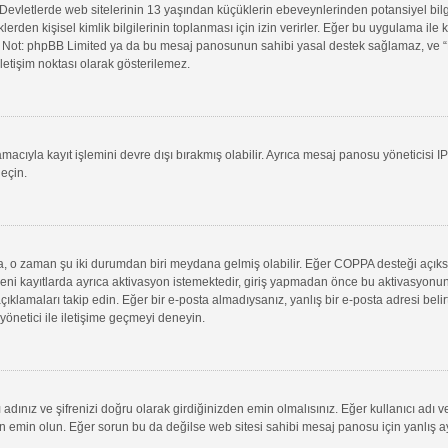
evletlerde web sitelerinin 13 yaşından küçüklerin ebeveynlerinden potansiyel bilgi t
klerden kişisel kimlik bilgilerinin toplanması için izin verirler. Eğer bu uygulama il
in. Not: phpBB Limited ya da bu mesaj panosunun sahibi yasal destek sağlamaz, ve “B
letişim noktası olarak gösterilemez.
macıyla kayıt işlemini devre dışı bırakmış olabilir. Ayrıca mesaj panosu yöneticisi I
geçin.
uysa, o zaman şu iki durumdan biri meydana gelmiş olabilir. Eğer COPPA desteği açık
yeni kayıtlarda ayrıca aktivasyon istemektedir, giriş yapmadan önce bu aktivasyonun
 açıklamaları takip edin. Eğer bir e-posta almadıysanız, yanlış bir e-posta adresi belir
 yönetici ile iletişime geçmeyi deneyin.
adınız ve şifrenizi doğru olarak girdiğinizden emin olmalısınız. Eğer kullanıcı adı 
min olun. Eğer sorun bu da değilse web sitesi sahibi mesaj panosu için yanlış aya