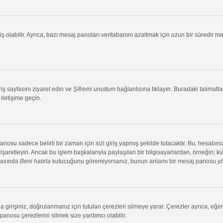
ş olabilir. Ayrıca, bazı mesaj panoları veritabanını azaltmak için uzun bir süredir me
riş sayfasını ziyaret edin ve
Şifremi unuttum
bağlantısına tıklayın. Buradaki talimatlar
iletişime geçin.
su sadece belirli bir zaman için sizi giriş yapmış şekilde tutacaktır. Bu, hesabınız
aretleyin. Ancak bu işlem başkalarıyla paylaşılan bir bilgisayarlardan, örneğin; kütü
ırasında
Beni hatırla
kutucuğunu göremiyorsanız, bunun anlamı bir mesaj panosu yönet
 girişiniz, doğrulanmanız için tutulan çerezleri silmeye yarar. Çerezler ayrıca, eğe
 panosu çerezlerini silmek size yardımcı olabilir.