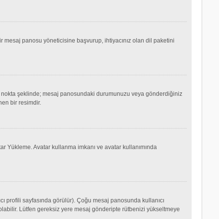
mesaj panosu yöneticisine başvurup, ihtiyacınız olan dil paketini
ok ya da nokta şeklinde; mesaj panosundaki durumunuzu veya gönderdiğiniz
nen bir resimdir.
Avatar Yükleme. Avatar kullanma imkanı ve avatar kullanımında
cı profili sayfasında görülür). Çoğu mesaj panosunda kullanıcı
p olabilir. Lütfen gereksiz yere mesaj gönderipte rütbenizi yükseltmeye