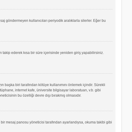
saj göndermeyen kullanıcıları periyodik aralıklarla silerler. Eğer bu
ı takip ederek kısa bir süre içerisinde yeniden giriş yapabilirsiniz.
ın başka biri tarafından kötüye kullanımını önlemek içindir. Sürekli
phane, internet kafe, üniversite bilgisayar laboratuarı, v.b. gibi
icisinin bu özelliği devre dışı bırakmış olmasıdır.
r bir mesaj panosu yöneticisi tarafından ayarlandıysa, okuma takibi gibi