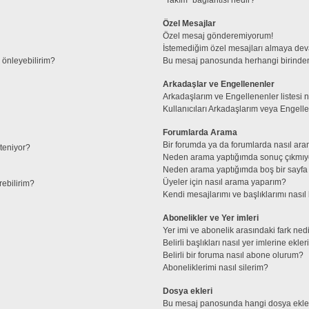
Özel Mesajlar
Özel mesaj gönderemiyorum!
İstemediğim özel mesajları almaya de
l önleyebilirim?
Bu mesaj panosunda herhangi birinden
Arkadaşlar ve Engellenenler
Arkadaşlarım ve Engellenenler listesi 
Kullanıcıları Arkadaşlarım veya Engellene
Forumlarda Arama
Bir forumda ya da forumlarda nasıl ara
steniyor?
Neden arama yaptığımda sonuç çıkmıy
Neden arama yaptığımda boş bir sayfa 
Üyeler için nasıl arama yaparım?
rebilirim?
Kendi mesajlarımı ve başlıklarımı nasıl 
Abonelikler ve Yer imleri
Yer imi ve abonelik arasındaki fark ned
Belirli başlıkları nasıl yer imlerine ek
Belirli bir foruma nasıl abone olurum?
Aboneliklerimi nasıl silerim?
Dosya ekleri
Bu mesaj panosunda hangi dosya ekleri