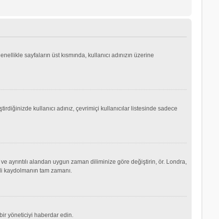
genellikle sayfaların üst kısmında, kullanıcı adınızın üzerine
irdiğinizde kullanıcı adınız, çevrimiçi kullanıcılar listesinde sadece
ve ayrıntılı alandan uygun zaman diliminize göre değiştirin, ör. Londra,
şimdi kaydolmanın tam zamanı.
ir yöneticiyi haberdar edin.