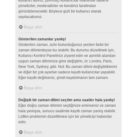
kullanıcı adınız, çevrimiçi kullanıcılar listesinde sadece
yöneticiler, moderatörler ve kendiniz tarafından
görüntülenecektir. Böylece gizli bir kullanıcı olarak
sayılacaksınız.
Başa dön
Gösterilen zamanlar yanlış!
Gösterilen zaman, sizin bulunduğunuz yerden farklı bir
zaman dilimindeyse bu olabilir. Bu durumu düzeltmek için,
Kullanıcı Kontrol Panelinizi ziyaret edin ve ayrıntılı alandan
uygun zaman diliminize göre değiştirin, ör. Londra, Paris,
New York, Sydney, gibi. Not: Bu zaman dilimi değişikliklerini
ve diğer bir çok ayarları sadece kayıtlı kullanıcılar yapabilir.
Eğer kayıtlı değilseniz, şimdi kaydolmanın tam zamanı.
Başa dön
Değişik bir zaman dilimi seçtim ama saatler hala yanlış!
Eğer doğru zaman dilimini seçtiğinize eminseniz ve zaman
hala yanlışsa, sunucu saatinde kayıtlı zaman yanlış olabilir.
Lütfen problemin düzeltilmesi için bir yöneticiyi haberdar
edin.
Başa dön