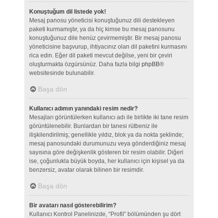
Konuştuğum dil listede yok!
Mesaj panosu yöneticisi konuştuğunuz dili destekleyen
paketi kurmamıştır, ya da hiç kimse bu mesaj panosunu
konuştuğunuz dile henüz çevirmemiştir. Bir mesaj panosu
yöneticisine başvurup, ihtiyacınız olan dil paketini kurmasını
rica edin. Eğer dil paketi mevcut değilse, yeni bir çeviri
oluşturmakta özgürsünüz. Daha fazla bilgi
phpBB
®
websitesinde bulunabilir.
Başa dön
Kullanıcı adımın yanındaki resim nedir?
Mesajları görüntülerken kullanıcı adı ile birlikte iki tane resim
görüntülenebilir. Bunlardan bir tanesi rütbeniz ile
ilişkilendirilmiş; genellikle yıldız, blok ya da nokta şeklinde;
mesaj panosundaki durumunuzu veya gönderdiğiniz mesaj
sayısına göre değişkenlik gösteren bir resim olabilir. Diğeri
ise, çoğunlukla büyük boyda, her kullanıcı için kişisel ya da
benzersiz, avatar olarak bilinen bir resimdir.
Başa dön
Bir avatarı nasıl gösterebilirim?
Kullanıcı Kontrol Panelinizde, “Profil” bölümünden şu dört