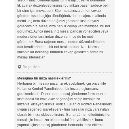
silebilirsiniz. Gönderdiğiniz bir mesajı düzenle butonuna
tıklayarak düzenleyebilirsiniz (bu imkan bazen sadece belirli
bir süre için mevcuttur). Eğer mesajınıza birileri cevap
göndermişse, başlığa döndüğünüzde mesajınızın altında
metni kaç defa düzenlediğinizi gösteren kısa bir yazı
göreceksiniz. Mesajınıza henüz cevap verilmemişse, bu not
görülmez. Ayrıca mesajınız mesaj panosu yöneticileri veya
moderatörler tarafından düzenlenince de bu metin
görünmez. Buna rağmen mesajı neden düzenlediklerine
dair kendilerine has bir not bırakabilirler. Not: Normal
kullanıcılar herhangi birinden cevap geldikten sonra bir
mesajı silemezler.
Başa dön
Mesajıma bir imza nasıl eklerim?
Herhangi bir mesaja imzanızı ekleyebilmek için öncelikle
Kullanıcı Kontrol Panelinizden bir imza oluşturmanız
gerekmektedir. Daha sonra mesaj gönderme formunun alt
kısmındaki
Bir imza ekle
seçeneğini seçip mesajınıza
imzanızı ekleyebilirsiniz. Ayrıca Kullanıcı Kontrol Panelindeki
uygun seçeneği işaretleyerek tüm mesajlarınıza varsayılan
olarak bir imza ekleyebilirsiniz. Buna rağmen dilediğiniz her
mesaj için imzanızın eklenmesini önleyebilirsiniz, bunu
yapmak içinse mesaj gönderme formunda imza ekleme