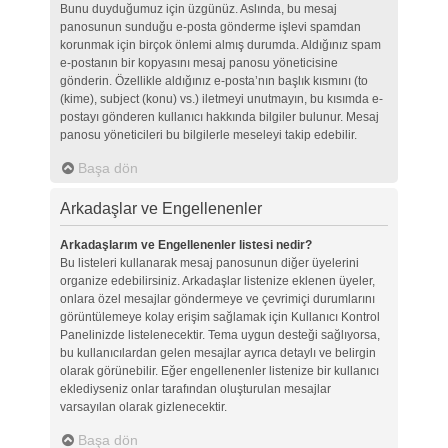
Bunu duyduğumuz için üzgünüz. Aslında, bu mesaj
panosunun sunduğu e-posta gönderme işlevi spamdan
korunmak için birçok önlemi almış durumda. Aldığınız spam
e-postanın bir kopyasını mesaj panosu yöneticisine
gönderin. Özellikle aldığınız e-posta’nın başlık kısmını (to
(kime), subject (konu) vs.) iletmeyi unutmayın, bu kısımda e-
postayı gönderen kullanıcı hakkında bilgiler bulunur. Mesaj
panosu yöneticileri bu bilgilerle meseleyi takip edebilir.
Başa dön
Arkadaşlar ve Engellenenler
Arkadaşlarım ve Engellenenler listesi nedir?
Bu listeleri kullanarak mesaj panosunun diğer üyelerini
organize edebilirsiniz. Arkadaşlar listenize eklenen üyeler,
onlara özel mesajlar göndermeye ve çevrimiçi durumlarını
görüntülemeye kolay erişim sağlamak için Kullanıcı Kontrol
Panelinizde listelenecektir. Tema uygun desteği sağlıyorsa,
bu kullanıcılardan gelen mesajlar ayrıca detaylı ve belirgin
olarak görünebilir. Eğer engellenenler listenize bir kullanıcı
eklediyseniz onlar tarafından oluşturulan mesajlar
varsayılan olarak gizlenecektir.
Başa dön