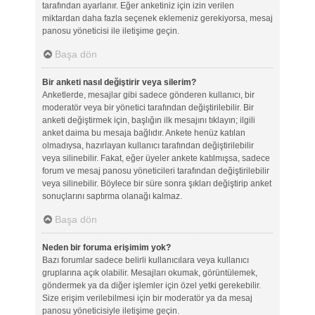
tarafından ayarlanır. Eğer anketiniz için izin verilen
miktardan daha fazla seçenek eklemeniz gerekiyorsa, mesaj
panosu yöneticisi ile iletişime geçin.
Başa dön
Bir anketi nasıl değiştirir veya silerim?
Anketlerde, mesajlar gibi sadece gönderen kullanıcı, bir
moderatör veya bir yönetici tarafından değiştirilebilir. Bir
anketi değiştirmek için, başlığın ilk mesajını tıklayın; ilgili
anket daima bu mesaja bağlıdır. Ankete henüz katılan
olmadıysa, hazırlayan kullanıcı tarafından değiştirilebilir
veya silinebilir. Fakat, eğer üyeler ankete katılmışsa, sadece
forum ve mesaj panosu yöneticileri tarafından değiştirilebilir
veya silinebilir. Böylece bir süre sonra şıkları değiştirip anket
sonuçlarını saptırma olanağı kalmaz.
Başa dön
Neden bir foruma erişimim yok?
Bazı forumlar sadece belirli kullanıcılara veya kullanıcı
gruplarına açık olabilir. Mesajları okumak, görüntülemek,
göndermek ya da diğer işlemler için özel yetki gerekebilir.
Size erişim verilebilmesi için bir moderatör ya da mesaj
panosu yöneticisiyle iletişime geçin.