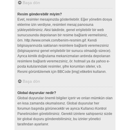
Başa dön
Resim gönderebilir miyim?
Evet, resimler mesajınızda gösterilebilir. Eğer yönetim dosya
eklerine izin verdiyse, resimleri mesaj panosuna
yükleyebilirsiniz. Aksi takdirde, genel erişilebilir bir web
sunucusunda depolanan bir resime bağlantı vermelisiniz,
örn. http://www.ornek.com/benim-resmim.gif. Kendi
bilgisayarınızda saklanan resimlere bağlantı veremezsiniz
(bilgisayarınız genel erişilebilir bir sunucu olmadığı sürece).
Ayrıca kimlik doğrulama mekanizmaları ardında depolanan
resimlere bağlantı veremezsiniz, ör. hotmail ya da yahoo e-
posta kutularındaki resimler, şifre korumları siteler, v.b.
Resmi görüntülemek için BBCode [img] etiketini kullanın.
Başa dön
Global duyurular nedir?
Global duyurular önemli bilgiler içerir ve onları mümkün olan
en kısa zamanda okumalısınız. Global duyurular her
forumun başında görünecektir ve ayrıca Kullanıcı Kontrol
Panelinizden görebilirsiniz. Gerekli izinlere sahipseniz sizde
bir global duyuru gönderebilirsiniz, bu izinler yönetici
tarafından ayarlanır.