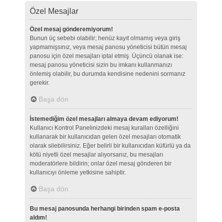
Özel Mesajlar
Özel mesaj gönderemiyorum!
Bunun üç sebebi olabilir; henüz kayıt olmamış veya giriş
yapmamışsınız, veya mesaj panosu yöneticisi bütün mesaj
panosu için özel mesajları iptal etmiş. Üçüncü olanak ise:
mesaj panosu yöneticisi sizin bu imkanı kullanmanızı
önlemiş olabilir, bu durumda kendisine nedenini sormanız
gerekir.
Başa dön
İstemediğim özel mesajları almaya devam ediyorum!
Kullanıcı Kontrol Panelinizdeki mesaj kuralları özelliğini
kullanarak bir kullanıcıdan gelen özel mesajları otomatik
olarak silebilirsiniz. Eğer belirli bir kullanıcıdan küfürlü ya da
kötü niyetli özel mesajlar alıyorsanız, bu mesajları
moderatörlere bildirin; onlar özel mesaj gönderen bir
kullanıcıyı önleme yetkisine sahiptir.
Başa dön
Bu mesaj panosunda herhangi birinden spam e-posta
aldım!