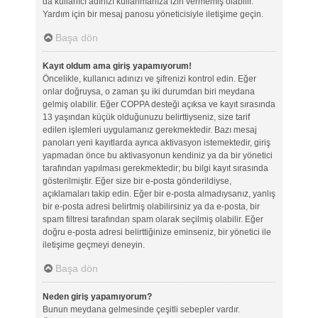
da kullanıcı adınızı kullanmanıza izin vermemiş olabilir.
Yardım için bir mesaj panosu yöneticisiyle iletişime geçin.
Başa dön
Kayıt oldum ama giriş yapamıyorum!
Öncelikle, kullanıcı adınızı ve şifrenizi kontrol edin. Eğer
onlar doğruysa, o zaman şu iki durumdan biri meydana
gelmiş olabilir. Eğer COPPA desteği açıksa ve kayıt sırasında
13 yaşından küçük olduğunuzu belirttiyseniz, size tarif
edilen işlemleri uygulamanız gerekmektedir. Bazı mesaj
panoları yeni kayıtlarda ayrıca aktivasyon istemektedir, giriş
yapmadan önce bu aktivasyonun kendiniz ya da bir yönetici
tarafından yapılması gerekmektedir; bu bilgi kayıt sırasında
gösterilmiştir. Eğer size bir e-posta gönderildiyse,
açıklamaları takip edin. Eğer bir e-posta almadıysanız, yanlış
bir e-posta adresi belirtmiş olabilirsiniz ya da e-posta, bir
spam filtresi tarafından spam olarak seçilmiş olabilir. Eğer
doğru e-posta adresi belirttiğinize eminseniz, bir yönetici ile
iletişime geçmeyi deneyin.
Başa dön
Neden giriş yapamıyorum?
Bunun meydana gelmesinde çeşitli sebepler vardır.