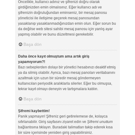
Öncelikle, kullanıcı adınız ve şifrenizi doğru olarak
girdiğinizden emin olmalısınız. Eğer kullanıcı adı ve
şifrenizin doğruluğundan eminseniz, bir mesaj panosu
yöneticisi ile iletişime geçerek mesaj panosundan
yasaklanıp yasaklanmadığınızdan emin olun. Eğer sorun bu
da değilse web sitesi sahibi mesaj panosu için yanlış ayar
yapmış olabilir ve bunu düzeltmesi gerekebilir.
Başa dön
Daha önce kayıt olmuştum ama artık giriş
yapamıyorum?!
Bazı sebeplerden dolayı bir yönetici hesabınızı deaktif etmiş
ya da silmiş olabilir. Ayrıca, bazı mesaj panoları veritabanını
azaltmak için uzun bir süredir mesaj göndermeyen
kullanıcıları periyodik aralıklarla silerler. Eğer bu olmuşsa,
tekrar kayıt olmayı deneyin ve tartışmalara katılın.
Başa dön
Şifremi kaybettim!
Panik yapmayın! Şifreniz geri getirelemese de, kolayca
sıfırlanabilir. Giriş sayfasını ziyaret edin ve
Şifremi unuttum
bağlantısına tıklayın. Buradaki talimatları takip ederek kısa
bir süre içerisinde yeniden giriş yapabilirsiniz.