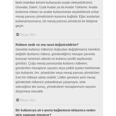
farklı metottan birisini kullanarak avatar ekleyebilirsiniz:
Gravatar, Galeri, Uzak Avatar ya da Avatar Yükleme. Avatar
kullanma imkanı ve avatar kullanımında seçilebilecek yollar
mesaj panosu yöneticisinin kararına bağlıdır. Eğer avatarları
kullanamıyorsanız, bir mesaj panosu yöneticisi ile iletişime
geçin.
Başa dön
Rütbem nedir ve onu nasıl değiştirebilirim?
Genelde kullanıcı rütbenizi doğrudan değiştirmeniz mümkün
değildir (kullanıcı rütbesi, gönderdiğiniz mesajın yanında
bulunan isminizin altında ve kullanıcı profili sayfasında
görülür). Çoğu mesaj panosunda kullanıcı rütbeleri,
gönderilen mesajların sayısını veya yetkili üyeleri belirlemek
için kullanılır, örn. yöneticiler veya mesaj panosu yöneticileri
özel bir rütbeye sahip olabilir. Lütfen gereksiz yere mesaj
gönderipte rütbenizi yükseltmeye çalışmayın, elde
edeceğiniz tek sonuç, yöneticilerin mesajlarınızın sayısını
düşürmesi olacaktır.
Başa dön
Bir kullanıcıya ait e-posta bağlantısını tıklayınca neden
giriş yapmam isteniyor?