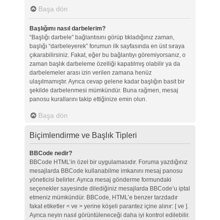
Başa dön
Başlığımı nasıl darbelerim?
“Başlığı darbele” bağlantısını görüp tıkladığınız zaman,
başlığı “darbeleyerek” forumun ilk sayfasında en üst sıraya
çıkarabilirsiniz. Fakat, eğer bu bağlantıyı göremiyorsanız, o
zaman başlık darbeleme özelliği kapatılmış olabilir ya da
darbelemeler arası izin verilen zamana henüz
ulaşılmamıştır. Ayrıca cevap gelene kadar başlığın basit bir
şekilde darbelenmesi mümkündür. Buna rağmen, mesaj
panosu kurallarını takip ettiğinize emin olun.
Başa dön
Biçimlendirme ve Başlık Tipleri
BBCode nedir?
BBCode HTML’in özel bir uygulamasıdır. Foruma yazdığınız
mesajlarda BBCode kullanabilme imkanını mesaj panosu
yöneticisi belirler. Ayrıca mesaj gönderme formundaki
seçenekler sayesinde dilediğiniz mesajlarda BBCode’u iptal
etmeniz mümkündür. BBCode, HTML’e benzer tarzdadır
fakat etiketler < ve > yerine köşeli parantez içine alınır: [ ve ].
Ayrıca neyin nasıl görüntüleneceği daha iyi kontrol edilebilir.