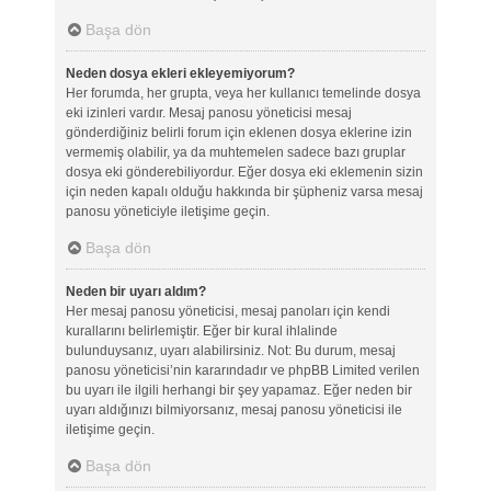
Başa dön
Neden dosya ekleri ekleyemiyorum?
Her forumda, her grupta, veya her kullanıcı temelinde dosya
eki izinleri vardır. Mesaj panosu yöneticisi mesaj
gönderdiğiniz belirli forum için eklenen dosya eklerine izin
vermemiş olabilir, ya da muhtemelen sadece bazı gruplar
dosya eki gönderebiliyordur. Eğer dosya eki eklemenin sizin
için neden kapalı olduğu hakkında bir şüpheniz varsa mesaj
panosu yöneticiyle iletişime geçin.
Başa dön
Neden bir uyarı aldım?
Her mesaj panosu yöneticisi, mesaj panoları için kendi
kurallarını belirlemiştir. Eğer bir kural ihlalinde
bulunduysanız, uyarı alabilirsiniz. Not: Bu durum, mesaj
panosu yöneticisi’nin kararındadır ve phpBB Limited verilen
bu uyarı ile ilgili herhangi bir şey yapamaz. Eğer neden bir
uyarı aldığınızı bilmiyorsanız, mesaj panosu yöneticisi ile
iletişime geçin.
Başa dön