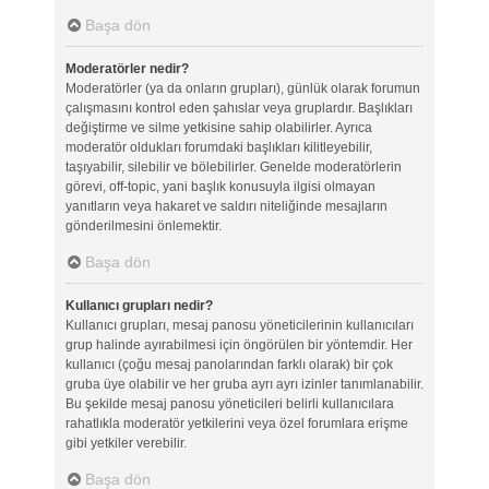
Başa dön
Moderatörler nedir?
Moderatörler (ya da onların grupları), günlük olarak forumun
çalışmasını kontrol eden şahıslar veya gruplardır. Başlıkları
değiştirme ve silme yetkisine sahip olabilirler. Ayrıca
moderatör oldukları forumdaki başlıkları kilitleyebilir,
taşıyabilir, silebilir ve bölebilirler. Genelde moderatörlerin
görevi, off-topic, yani başlık konusuyla ilgisi olmayan
yanıtların veya hakaret ve saldırı niteliğinde mesajların
gönderilmesini önlemektir.
Başa dön
Kullanıcı grupları nedir?
Kullanıcı grupları, mesaj panosu yöneticilerinin kullanıcıları
grup halinde ayırabilmesi için öngörülen bir yöntemdir. Her
kullanıcı (çoğu mesaj panolarından farklı olarak) bir çok
gruba üye olabilir ve her gruba ayrı ayrı izinler tanımlanabilir.
Bu şekilde mesaj panosu yöneticileri belirli kullanıcılara
rahatlıkla moderatör yetkilerini veya özel forumlara erişme
gibi yetkiler verebilir.
Başa dön