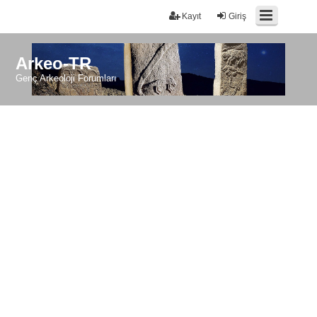
Kayıt
Giriş
Arkeo-TR
Genç Arkeoloji Forumları