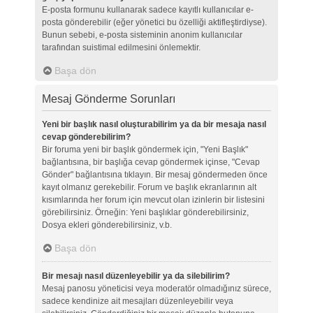
E-posta formunu kullanarak sadece kayıtlı kullanıcılar e-
posta gönderebilir (eğer yönetici bu özelliği aktifleştirdiyse).
Bunun sebebi, e-posta sisteminin anonim kullanıcılar
tarafından suistimal edilmesini önlemektir.
Başa dön
Mesaj Gönderme Sorunları
Yeni bir başlık nasıl oluşturabilirim ya da bir mesaja nasıl
cevap gönderebilirim?
Bir foruma yeni bir başlık göndermek için, "Yeni Başlık"
bağlantısına, bir başlığa cevap göndermek içinse, "Cevap
Gönder" bağlantısına tıklayın. Bir mesaj göndermeden önce
kayıt olmanız gerekebilir. Forum ve başlık ekranlarının alt
kısımlarında her forum için mevcut olan izinlerin bir listesini
görebilirsiniz. Örneğin: Yeni başlıklar gönderebilirsiniz,
Dosya ekleri gönderebilirsiniz, v.b.
Başa dön
Bir mesajı nasıl düzenleyebilir ya da silebilirim?
Mesaj panosu yöneticisi veya moderatör olmadığınız sürece,
sadece kendinize ait mesajları düzenleyebilir veya