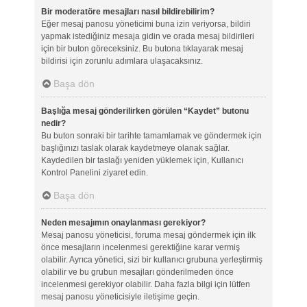
Bir moderatöre mesajları nasıl bildirebilirim?
Eğer mesaj panosu yöneticimi buna izin veriyorsa, bildiri
yapmak istediğiniz mesaja gidin ve orada mesaj bildirileri
için bir buton göreceksiniz. Bu butona tıklayarak mesaj
bildirisi için zorunlu adımlara ulaşacaksınız.
Başa dön
Başlığa mesaj gönderilirken görülen “Kaydet” butonu
nedir?
Bu buton sonraki bir tarihte tamamlamak ve göndermek için
başlığınızı taslak olarak kaydetmeye olanak sağlar.
Kaydedilen bir taslağı yeniden yüklemek için, Kullanıcı
Kontrol Panelini ziyaret edin.
Başa dön
Neden mesajımın onaylanması gerekiyor?
Mesaj panosu yöneticisi, foruma mesaj göndermek için ilk
önce mesajların incelenmesi gerektiğine karar vermiş
olabilir. Ayrıca yönetici, sizi bir kullanıcı grubuna yerleştirmiş
olabilir ve bu grubun mesajları gönderilmeden önce
incelenmesi gerekiyor olabilir. Daha fazla bilgi için lütfen
mesaj panosu yöneticisiyle iletişime geçin.