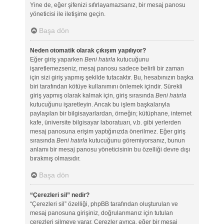
Yine de, eğer şifenizi sıfırlayamazsanız, bir mesaj panosu
yöneticisi ile iletişime geçin.
Başa dön
Neden otomatik olarak çıkışım yapılıyor?
Eğer giriş yaparken
Beni hatırla
kutucuğunu
işaretlemezseniz, mesaj panosu sadece belirli bir zaman
için sizi giriş yapmış şekilde tutacaktır. Bu, hesabınızın başka
biri tarafından kötüye kullanımını önlemek içindir. Sürekli
giriş yapmış olarak kalmak için, giriş sırasında
Beni hatırla
kutucuğunu işaretleyin. Ancak bu işlem başkalarıyla
paylaşılan bir bilgisayarlardan, örneğin; kütüphane, internet
kafe, üniversite bilgisayar laboratuarı, v.b. gibi yerlerden
mesaj panosuna erişim yaptığınızda önerilmez. Eğer giriş
sırasında
Beni hatırla
kutucuğunu göremiyorsanız, bunun
anlamı bir mesaj panosu yöneticisinin bu özelliği devre dışı
bırakmış olmasıdır.
Başa dön
“Çerezleri sil” nedir?
“Çerezleri sil” özelliği, phpBB tarafından oluşturulan ve
mesaj panosuna girişiniz, doğrulanmanız için tutulan
çerezleri silmeye yarar. Çerezler ayrıca, eğer bir mesaj