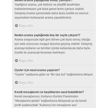
Neden arama yaptığımda sonuç çıkmıyor?
Yaptığınız arama, çok belirsiz ve phpBB tarafından
indekslenmeyen çok fazla genel terim içeriyor olabilir.
Gelişmiş Arama içerisindeki daha fazla özellik ve mevcut
seçenekleri kullanarak arama yapabilirsiniz.
Başa dön
Neden arama yaptığımda boş bir sayfa çıkıyor!?
Arama sorgunuzla ilgili geri dönen çok fazla sonuç olduğu
için web sunucusu meşgul duruma geçmiş olabilir. Gelişmiş
aramayı kullanın ve terimler içinde kullanılacak daha fazla
özellik ile aranacak forumları belirleyin.
Başa dön
Üyeler için nasıl arama yaparım?
“Üyeler” sayfasına gidin ve “Bir üye bul” bağlantısına tıklayın.
Başa dön
Kendi mesajlarımı ve başlıklarımı nasıl bulabilirim?
Kendi mesajlarınızı, Kullanıcı Kontrol Panelinden
“Mesajlarımı göster” bağlantısına tıklayarak ya da kendi
profil sayfanızdaki “Kullanıcı’nın mesajlarını ara”