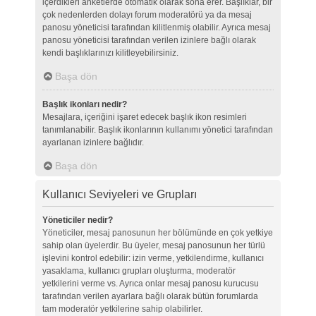
içerdikleri anketlerde otomatik olarak sona erer. Başlıklar, bir
çok nedenlerden dolayı forum moderatörü ya da mesaj
panosu yöneticisi tarafından kilitlenmiş olabilir. Ayrıca mesaj
panosu yöneticisi tarafından verilen izinlere bağlı olarak
kendi başlıklarınızı kilitleyebilirsiniz.
Başa dön
Başlık ikonları nedir?
Mesajlara, içeriğini işaret edecek başlık ikon resimleri
tanımlanabilir. Başlık ikonlarının kullanımı yönetici tarafından
ayarlanan izinlere bağlıdır.
Başa dön
Kullanıcı Seviyeleri ve Grupları
Yöneticiler nedir?
Yöneticiler, mesaj panosunun her bölümünde en çok yetkiye
sahip olan üyelerdir. Bu üyeler, mesaj panosunun her türlü
işlevini kontrol edebilir: izin verme, yetkilendirme, kullanıcı
yasaklama, kullanıcı grupları oluşturma, moderatör
yetkilerini verme vs. Ayrıca onlar mesaj panosu kurucusu
tarafından verilen ayarlara bağlı olarak bütün forumlarda
tam moderatör yetkilerine sahip olabilirler.