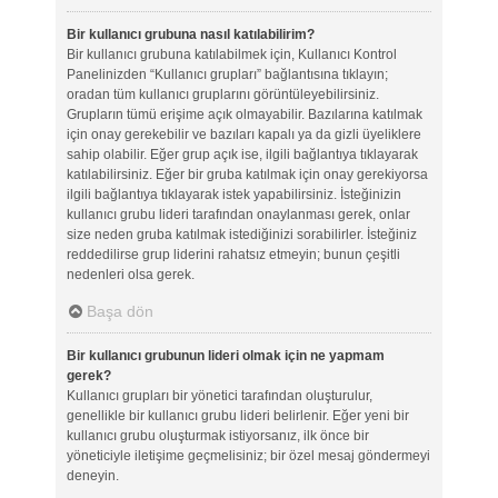
Bir kullanıcı grubuna nasıl katılabilirim?
Bir kullanıcı grubuna katılabilmek için, Kullanıcı Kontrol
Panelinizden “Kullanıcı grupları” bağlantısına tıklayın;
oradan tüm kullanıcı gruplarını görüntüleyebilirsiniz.
Grupların tümü erişime açık olmayabilir. Bazılarına katılmak
için onay gerekebilir ve bazıları kapalı ya da gizli üyeliklere
sahip olabilir. Eğer grup açık ise, ilgili bağlantıya tıklayarak
katılabilirsiniz. Eğer bir gruba katılmak için onay gerekiyorsa
ilgili bağlantıya tıklayarak istek yapabilirsiniz. İsteğinizin
kullanıcı grubu lideri tarafından onaylanması gerek, onlar
size neden gruba katılmak istediğinizi sorabilirler. İsteğiniz
reddedilirse grup liderini rahatsız etmeyin; bunun çeşitli
nedenleri olsa gerek.
Başa dön
Bir kullanıcı grubunun lideri olmak için ne yapmam
gerek?
Kullanıcı grupları bir yönetici tarafından oluşturulur,
genellikle bir kullanıcı grubu lideri belirlenir. Eğer yeni bir
kullanıcı grubu oluşturmak istiyorsanız, ilk önce bir
yöneticiyle iletişime geçmelisiniz; bir özel mesaj göndermeyi
deneyin.