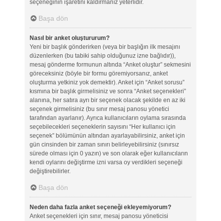
seçeneğinin işaretini kaldırmanız yeterlidir.
Başa dön
Nasıl bir anket oluştururum?
Yeni bir başlık gönderirken (veya bir başlığın ilk mesajını
düzenlerken (bu tabiki sahip olduğunuz izne bağlıdır)),
mesaj gönderme formunun altında “Anket oluştur” sekmesini
göreceksiniz (böyle bir formu göremiyorsanız, anket
oluşturma yetkiniz yok demektir). Anket için “Anket sorusu”
kısmına bir başlık girmelisiniz ve sonra “Anket seçenekleri”
alanına, her satıra ayrı bir seçenek olacak şekilde en az iki
seçenek girmelisiniz (bu sınır mesaj panosu yönetici
tarafından ayarlanır). Ayrıca kullanıcıların oylama sırasında
seçebilecekleri seçeneklerin sayısını “Her kullanıcı için
seçenek” bölümünün altından ayarlayabilirsiniz, anket için
gün cinsinden bir zaman sınırı belirleyebilirsiniz (sınırsız
sürede olması için 0 yazın) ve son olarak eğer kullanıcıların
kendi oylarını değiştirme izni varsa oy verdikleri seçeneği
değiştirebilirler.
Başa dön
Neden daha fazla anket seçeneği ekleyemiyorum?
Anket seçenekleri için sınır, mesaj panosu yöneticisi