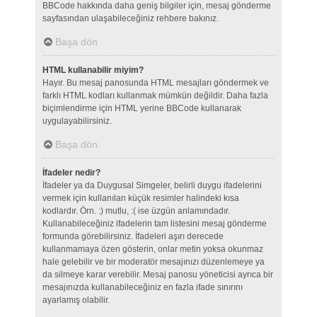
BBCode hakkında daha geniş bilgiler için, mesaj gönderme
sayfasından ulaşabileceğiniz rehbere bakınız.
Başa dön
HTML kullanabilir miyim?
Hayır. Bu mesaj panosunda HTML mesajları göndermek ve
farklı HTML kodları kullanmak mümkün değildir. Daha fazla
biçimlendirme için HTML yerine BBCode kullanarak
uygulayabilirsiniz.
Başa dön
İfadeler nedir?
İfadeler ya da Duygusal Simgeler, belirli duygu ifadelerini
vermek için kullanılan küçük resimler halindeki kısa
kodlardır. Örn. :) mutlu, :( ise üzgün anlamındadır.
Kullanabileceğiniz ifadelerin tam listesini mesaj gönderme
formunda görebilirsiniz. İfadeleri aşırı derecede
kullanmamaya özen gösterin, onlar metin yoksa okunmaz
hale gelebilir ve bir moderatör mesajınızı düzenlemeye ya
da silmeye karar verebilir. Mesaj panosu yöneticisi ayrıca bir
mesajınızda kullanabileceğiniz en fazla ifade sınırını
ayarlamış olabilir.