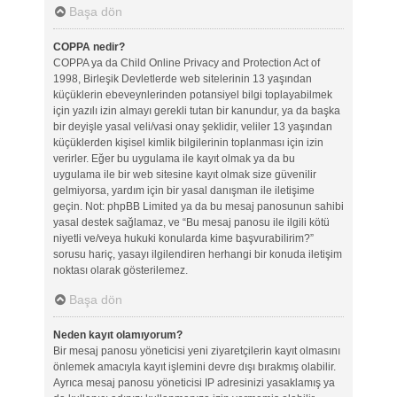
Başa dön
COPPA nedir?
COPPA ya da Child Online Privacy and Protection Act of
1998, Birleşik Devletlerde web sitelerinin 13 yaşından
küçüklerin ebeveynlerinden potansiyel bilgi toplayabilmek
için yazılı izin almayı gerekli tutan bir kanundur, ya da başka
bir deyişle yasal veli/vasi onay şeklidir, veliler 13 yaşından
küçüklerden kişisel kimlik bilgilerinin toplanması için izin
verirler. Eğer bu uygulama ile kayıt olmak ya da bu
uygulama ile bir web sitesine kayıt olmak size güvenilir
gelmiyorsa, yardım için bir yasal danışman ile iletişime
geçin. Not: phpBB Limited ya da bu mesaj panosunun sahibi
yasal destek sağlamaz, ve “Bu mesaj panosu ile ilgili kötü
niyetli ve/veya hukuki konularda kime başvurabilirim?”
sorusu hariç, yasayı ilgilendiren herhangi bir konuda iletişim
noktası olarak gösterilemez.
Başa dön
Neden kayıt olamıyorum?
Bir mesaj panosu yöneticisi yeni ziyaretçilerin kayıt olmasını
önlemek amacıyla kayıt işlemini devre dışı bırakmış olabilir.
Ayrıca mesaj panosu yöneticisi IP adresinizi yasaklamış ya