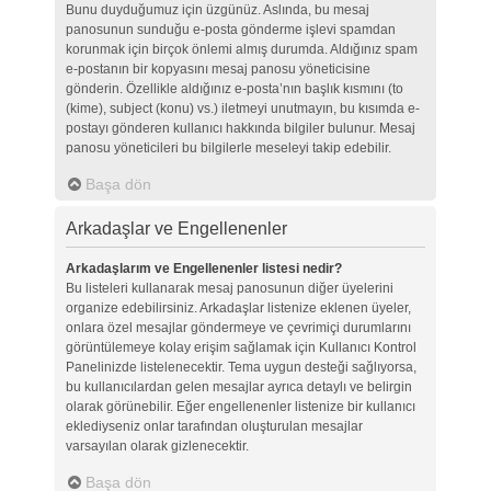
Bunu duyduğumuz için üzgünüz. Aslında, bu mesaj
panosunun sunduğu e-posta gönderme işlevi spamdan
korunmak için birçok önlemi almış durumda. Aldığınız spam
e-postanın bir kopyasını mesaj panosu yöneticisine
gönderin. Özellikle aldığınız e-posta’nın başlık kısmını (to
(kime), subject (konu) vs.) iletmeyi unutmayın, bu kısımda e-
postayı gönderen kullanıcı hakkında bilgiler bulunur. Mesaj
panosu yöneticileri bu bilgilerle meseleyi takip edebilir.
Başa dön
Arkadaşlar ve Engellenenler
Arkadaşlarım ve Engellenenler listesi nedir?
Bu listeleri kullanarak mesaj panosunun diğer üyelerini
organize edebilirsiniz. Arkadaşlar listenize eklenen üyeler,
onlara özel mesajlar göndermeye ve çevrimiçi durumlarını
görüntülemeye kolay erişim sağlamak için Kullanıcı Kontrol
Panelinizde listelenecektir. Tema uygun desteği sağlıyorsa,
bu kullanıcılardan gelen mesajlar ayrıca detaylı ve belirgin
olarak görünebilir. Eğer engellenenler listenize bir kullanıcı
eklediyseniz onlar tarafından oluşturulan mesajlar
varsayılan olarak gizlenecektir.
Başa dön