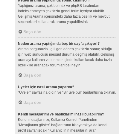
Neden arama yaptığımda sonuç çıkmıyor?
Yaptığınız arama, çok belirsiz ve phpBB tarafından
indekslenmeyen çok fazla genel terim içeriyor olabilir.
Gelişmiş Arama içerisindeki daha fazla özellik ve mevcut
seçenekleri kullanarak arama yapabilirsiniz.
Başa dön
Neden arama yaptığımda boş bir sayfa çıkıyor!?
Arama sorgunuzla ilgili geri dönen çok fazla sonuç olduğu
için web sunucusu meşgul duruma geçmiş olabilir. Gelişmiş
aramayı kullanın ve terimler içinde kullanılacak daha fazla
özellik ile aranacak forumları belirleyin.
Başa dön
Üyeler için nasıl arama yaparım?
“Üyeler” sayfasına gidin ve “Bir üye bul” bağlantısına tıklayın.
Başa dön
Kendi mesajlarımı ve başlıklarımı nasıl bulabilirim?
Kendi mesajlarınızı, Kullanıcı Kontrol Panelinden
“Mesajlarımı göster” bağlantısına tıklayarak ya da kendi
profil sayfanızdaki “Kullanıcı’nın mesajlarını ara”