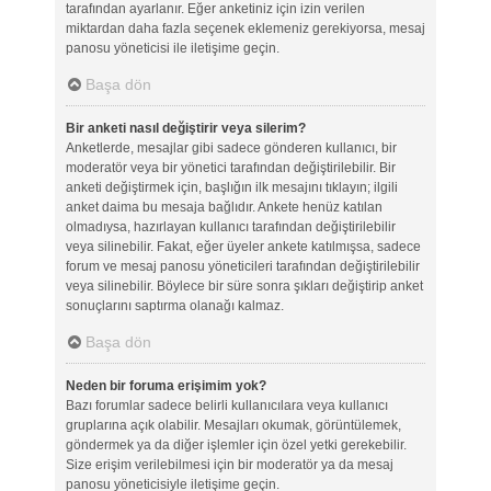
tarafından ayarlanır. Eğer anketiniz için izin verilen
miktardan daha fazla seçenek eklemeniz gerekiyorsa, mesaj
panosu yöneticisi ile iletişime geçin.
Başa dön
Bir anketi nasıl değiştirir veya silerim?
Anketlerde, mesajlar gibi sadece gönderen kullanıcı, bir
moderatör veya bir yönetici tarafından değiştirilebilir. Bir
anketi değiştirmek için, başlığın ilk mesajını tıklayın; ilgili
anket daima bu mesaja bağlıdır. Ankete henüz katılan
olmadıysa, hazırlayan kullanıcı tarafından değiştirilebilir
veya silinebilir. Fakat, eğer üyeler ankete katılmışsa, sadece
forum ve mesaj panosu yöneticileri tarafından değiştirilebilir
veya silinebilir. Böylece bir süre sonra şıkları değiştirip anket
sonuçlarını saptırma olanağı kalmaz.
Başa dön
Neden bir foruma erişimim yok?
Bazı forumlar sadece belirli kullanıcılara veya kullanıcı
gruplarına açık olabilir. Mesajları okumak, görüntülemek,
göndermek ya da diğer işlemler için özel yetki gerekebilir.
Size erişim verilebilmesi için bir moderatör ya da mesaj
panosu yöneticisiyle iletişime geçin.