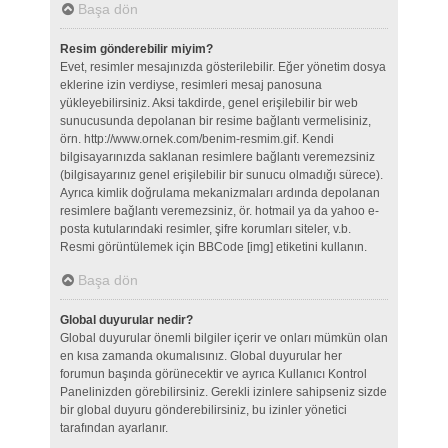
Başa dön
Resim gönderebilir miyim?
Evet, resimler mesajınızda gösterilebilir. Eğer yönetim dosya
eklerine izin verdiyse, resimleri mesaj panosuna
yükleyebilirsiniz. Aksi takdirde, genel erişilebilir bir web
sunucusunda depolanan bir resime bağlantı vermelisiniz,
örn. http://www.ornek.com/benim-resmim.gif. Kendi
bilgisayarınızda saklanan resimlere bağlantı veremezsiniz
(bilgisayarınız genel erişilebilir bir sunucu olmadığı sürece).
Ayrıca kimlik doğrulama mekanizmaları ardında depolanan
resimlere bağlantı veremezsiniz, ör. hotmail ya da yahoo e-
posta kutularındaki resimler, şifre korumları siteler, v.b.
Resmi görüntülemek için BBCode [img] etiketini kullanın.
Başa dön
Global duyurular nedir?
Global duyurular önemli bilgiler içerir ve onları mümkün olan
en kısa zamanda okumalısınız. Global duyurular her
forumun başında görünecektir ve ayrıca Kullanıcı Kontrol
Panelinizden görebilirsiniz. Gerekli izinlere sahipseniz sizde
bir global duyuru gönderebilirsiniz, bu izinler yönetici
tarafından ayarlanır.