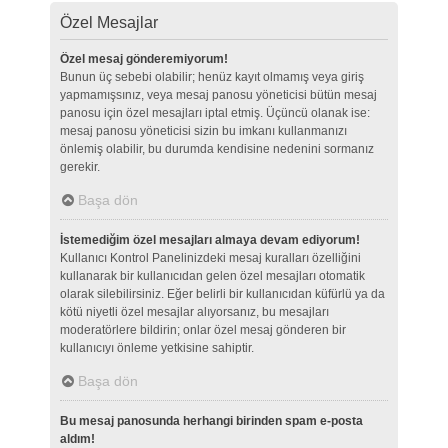
Özel Mesajlar
Özel mesaj gönderemiyorum!
Bunun üç sebebi olabilir; henüz kayıt olmamış veya giriş
yapmamışsınız, veya mesaj panosu yöneticisi bütün mesaj
panosu için özel mesajları iptal etmiş. Üçüncü olanak ise:
mesaj panosu yöneticisi sizin bu imkanı kullanmanızı
önlemiş olabilir, bu durumda kendisine nedenini sormanız
gerekir.
Başa dön
İstemediğim özel mesajları almaya devam ediyorum!
Kullanıcı Kontrol Panelinizdeki mesaj kuralları özelliğini
kullanarak bir kullanıcıdan gelen özel mesajları otomatik
olarak silebilirsiniz. Eğer belirli bir kullanıcıdan küfürlü ya da
kötü niyetli özel mesajlar alıyorsanız, bu mesajları
moderatörlere bildirin; onlar özel mesaj gönderen bir
kullanıcıyı önleme yetkisine sahiptir.
Başa dön
Bu mesaj panosunda herhangi birinden spam e-posta
aldım!