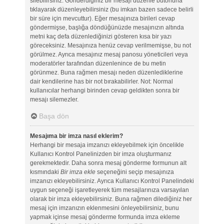
silebilirsiniz. Gönderdiğiniz bir mesajı düzenle butonuna
tıklayarak düzenleyebilirsiniz (bu imkan bazen sadece belirli
bir süre için mevcuttur). Eğer mesajınıza birileri cevap
göndermişse, başlığa döndüğünüzde mesajınızın altında
metni kaç defa düzenlediğinizi gösteren kısa bir yazı
göreceksiniz. Mesajınıza henüz cevap verilmemişse, bu not
görülmez. Ayrıca mesajınız mesaj panosu yöneticileri veya
moderatörler tarafından düzenlenince de bu metin
görünmez. Buna rağmen mesajı neden düzenlediklerine
dair kendilerine has bir not bırakabilirler. Not: Normal
kullanıcılar herhangi birinden cevap geldikten sonra bir
mesajı silemezler.
Başa dön
Mesajıma bir imza nasıl eklerim?
Herhangi bir mesaja imzanızı ekleyebilmek için öncelikle
Kullanıcı Kontrol Panelinizden bir imza oluşturmanız
gerekmektedir. Daha sonra mesaj gönderme formunun alt
kısmındaki
Bir imza ekle
seçeneğini seçip mesajınıza
imzanızı ekleyebilirsiniz. Ayrıca Kullanıcı Kontrol Panelindeki
uygun seçeneği işaretleyerek tüm mesajlarınıza varsayılan
olarak bir imza ekleyebilirsiniz. Buna rağmen dilediğiniz her
mesaj için imzanızın eklenmesini önleyebilirsiniz, bunu
yapmak içinse mesaj gönderme formunda imza ekleme