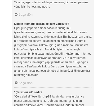
Yine de, eğer şifenizi sıfırlayamazsanız, bir mesaj panosu
yöneticisi ile iletişime geçin.
Başa dön
Neden otomatik olarak çıkışım yapılıyor?
Eğer giriş yaparken
Beni hatırla
kutucuğunu
işaretlemezseniz, mesaj panosu sadece belirli bir zaman
için sizi giriş yapmış şekilde tutacaktır. Bu, hesabınızın başka
biri tarafından kötüye kullanımını önlemek içindir. Sürekli
giriş yapmış olarak kalmak için, giriş sırasında
Beni hatırla
kutucuğunu işaretleyin. Ancak bu işlem başkalarıyla
paylaşılan bir bilgisayarlardan, örneğin; kütüphane, internet
kafe, üniversite bilgisayar laboratuarı, v.b. gibi yerlerden
mesaj panosuna erişim yaptığınızda önerilmez. Eğer giriş
sırasında
Beni hatırla
kutucuğunu göremiyorsanız, bunun
anlamı bir mesaj panosu yöneticisinin bu özelliği devre dışı
bırakmış olmasıdır.
Başa dön
“Çerezleri sil” nedir?
“Çerezleri sil” özelliği, phpBB tarafından oluşturulan ve
mesaj panosuna girişiniz, doğrulanmanız için tutulan
çerezleri silmeye yarar. Çerezler ayrıca, eğer bir mesaj