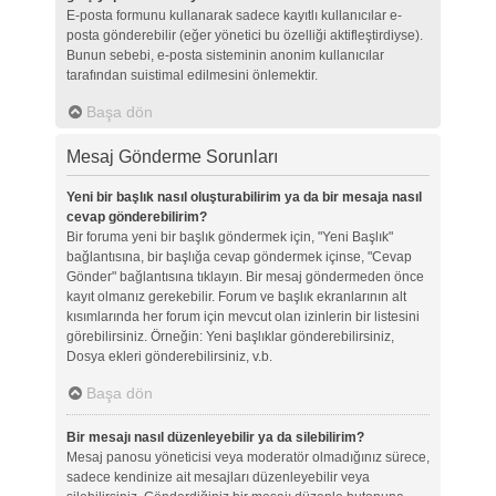
E-posta formunu kullanarak sadece kayıtlı kullanıcılar e-
posta gönderebilir (eğer yönetici bu özelliği aktifleştirdiyse).
Bunun sebebi, e-posta sisteminin anonim kullanıcılar
tarafından suistimal edilmesini önlemektir.
Başa dön
Mesaj Gönderme Sorunları
Yeni bir başlık nasıl oluşturabilirim ya da bir mesaja nasıl
cevap gönderebilirim?
Bir foruma yeni bir başlık göndermek için, "Yeni Başlık"
bağlantısına, bir başlığa cevap göndermek içinse, "Cevap
Gönder" bağlantısına tıklayın. Bir mesaj göndermeden önce
kayıt olmanız gerekebilir. Forum ve başlık ekranlarının alt
kısımlarında her forum için mevcut olan izinlerin bir listesini
görebilirsiniz. Örneğin: Yeni başlıklar gönderebilirsiniz,
Dosya ekleri gönderebilirsiniz, v.b.
Başa dön
Bir mesajı nasıl düzenleyebilir ya da silebilirim?
Mesaj panosu yöneticisi veya moderatör olmadığınız sürece,
sadece kendinize ait mesajları düzenleyebilir veya