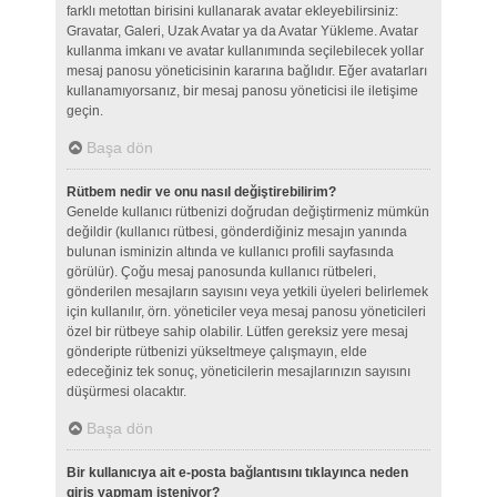
farklı metottan birisini kullanarak avatar ekleyebilirsiniz:
Gravatar, Galeri, Uzak Avatar ya da Avatar Yükleme. Avatar
kullanma imkanı ve avatar kullanımında seçilebilecek yollar
mesaj panosu yöneticisinin kararına bağlıdır. Eğer avatarları
kullanamıyorsanız, bir mesaj panosu yöneticisi ile iletişime
geçin.
Başa dön
Rütbem nedir ve onu nasıl değiştirebilirim?
Genelde kullanıcı rütbenizi doğrudan değiştirmeniz mümkün
değildir (kullanıcı rütbesi, gönderdiğiniz mesajın yanında
bulunan isminizin altında ve kullanıcı profili sayfasında
görülür). Çoğu mesaj panosunda kullanıcı rütbeleri,
gönderilen mesajların sayısını veya yetkili üyeleri belirlemek
için kullanılır, örn. yöneticiler veya mesaj panosu yöneticileri
özel bir rütbeye sahip olabilir. Lütfen gereksiz yere mesaj
gönderipte rütbenizi yükseltmeye çalışmayın, elde
edeceğiniz tek sonuç, yöneticilerin mesajlarınızın sayısını
düşürmesi olacaktır.
Başa dön
Bir kullanıcıya ait e-posta bağlantısını tıklayınca neden
giriş yapmam isteniyor?