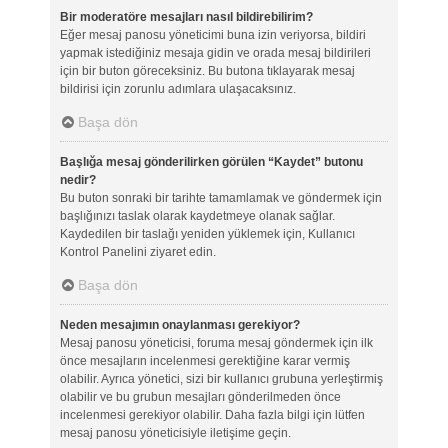
Bir moderatöre mesajları nasıl bildirebilirim?
Eğer mesaj panosu yöneticimi buna izin veriyorsa, bildiri
yapmak istediğiniz mesaja gidin ve orada mesaj bildirileri
için bir buton göreceksiniz. Bu butona tıklayarak mesaj
bildirisi için zorunlu adımlara ulaşacaksınız.
Başa dön
Başlığa mesaj gönderilirken görülen “Kaydet” butonu
nedir?
Bu buton sonraki bir tarihte tamamlamak ve göndermek için
başlığınızı taslak olarak kaydetmeye olanak sağlar.
Kaydedilen bir taslağı yeniden yüklemek için, Kullanıcı
Kontrol Panelini ziyaret edin.
Başa dön
Neden mesajımın onaylanması gerekiyor?
Mesaj panosu yöneticisi, foruma mesaj göndermek için ilk
önce mesajların incelenmesi gerektiğine karar vermiş
olabilir. Ayrıca yönetici, sizi bir kullanıcı grubuna yerleştirmiş
olabilir ve bu grubun mesajları gönderilmeden önce
incelenmesi gerekiyor olabilir. Daha fazla bilgi için lütfen
mesaj panosu yöneticisiyle iletişime geçin.