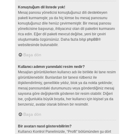
Konuştuğum dil listede yok!
Mesaj panosu yöneticisi konuştuğunuz dili destekleyen
paketi kurmamıştır, ya da hiç kimse bu mesaj panosunu
konuştuğunuz dile henüz çevirmemiştir. Bir mesaj panosu
yöneticisine başvurup, ihtiyacınız olan dil paketini kurmasını
rica edin. Eğer dil paketi mevcut değilse, yeni bir çeviri
oluşturmakta özgürsünüz. Daha fazla bilgi
phpBB
®
websitesinde bulunabilir.
Başa dön
Kullanıcı adımın yanındaki resim nedir?
Mesajları görüntülerken kullanıcı adı ile birlikte iki tane resim
görüntülenebilir. Bunlardan bir tanesi rütbeniz ile
ilişkilendirilmiş; genellikle yıldız, blok ya da nokta şeklinde;
mesaj panosundaki durumunuzu veya gönderdiğiniz mesaj
sayısına göre değişkenlik gösteren bir resim olabilir. Diğeri
ise, çoğunlukla büyük boyda, her kullanıcı için kişisel ya da
benzersiz, avatar olarak bilinen bir resimdir.
Başa dön
Bir avatarı nasıl gösterebilirim?
Kullanıcı Kontrol Panelinizde, “Profil” bölümünden şu dört