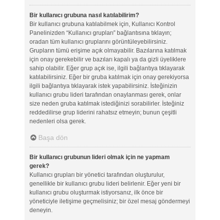
Bir kullanıcı grubuna nasıl katılabilirim?
Bir kullanıcı grubuna katılabilmek için, Kullanıcı Kontrol
Panelinizden “Kullanıcı grupları” bağlantısına tıklayın;
oradan tüm kullanıcı gruplarını görüntüleyebilirsiniz.
Grupların tümü erişime açık olmayabilir. Bazılarına katılmak
için onay gerekebilir ve bazıları kapalı ya da gizli üyeliklere
sahip olabilir. Eğer grup açık ise, ilgili bağlantıya tıklayarak
katılabilirsiniz. Eğer bir gruba katılmak için onay gerekiyorsa
ilgili bağlantıya tıklayarak istek yapabilirsiniz. İsteğinizin
kullanıcı grubu lideri tarafından onaylanması gerek, onlar
size neden gruba katılmak istediğinizi sorabilirler. İsteğiniz
reddedilirse grup liderini rahatsız etmeyin; bunun çeşitli
nedenleri olsa gerek.
Başa dön
Bir kullanıcı grubunun lideri olmak için ne yapmam
gerek?
Kullanıcı grupları bir yönetici tarafından oluşturulur,
genellikle bir kullanıcı grubu lideri belirlenir. Eğer yeni bir
kullanıcı grubu oluşturmak istiyorsanız, ilk önce bir
yöneticiyle iletişime geçmelisiniz; bir özel mesaj göndermeyi
deneyin.