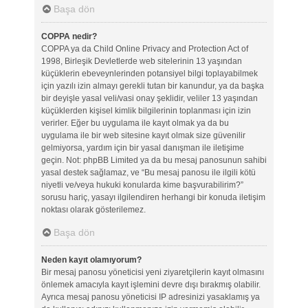
Başa dön
COPPA nedir?
COPPA ya da Child Online Privacy and Protection Act of
1998, Birleşik Devletlerde web sitelerinin 13 yaşından
küçüklerin ebeveynlerinden potansiyel bilgi toplayabilmek
için yazılı izin almayı gerekli tutan bir kanundur, ya da başka
bir deyişle yasal veli/vasi onay şeklidir, veliler 13 yaşından
küçüklerden kişisel kimlik bilgilerinin toplanması için izin
verirler. Eğer bu uygulama ile kayıt olmak ya da bu
uygulama ile bir web sitesine kayıt olmak size güvenilir
gelmiyorsa, yardım için bir yasal danışman ile iletişime
geçin. Not: phpBB Limited ya da bu mesaj panosunun sahibi
yasal destek sağlamaz, ve “Bu mesaj panosu ile ilgili kötü
niyetli ve/veya hukuki konularda kime başvurabilirim?”
sorusu hariç, yasayı ilgilendiren herhangi bir konuda iletişim
noktası olarak gösterilemez.
Başa dön
Neden kayıt olamıyorum?
Bir mesaj panosu yöneticisi yeni ziyaretçilerin kayıt olmasını
önlemek amacıyla kayıt işlemini devre dışı bırakmış olabilir.
Ayrıca mesaj panosu yöneticisi IP adresinizi yasaklamış ya