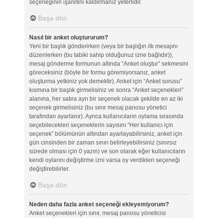
seçeneğinin işaretini kaldırmanız yeterlidir.
Başa dön
Nasıl bir anket oluştururum?
Yeni bir başlık gönderirken (veya bir başlığın ilk mesajını
düzenlerken (bu tabiki sahip olduğunuz izne bağlıdır)),
mesaj gönderme formunun altında “Anket oluştur” sekmesini
göreceksiniz (böyle bir formu göremiyorsanız, anket
oluşturma yetkiniz yok demektir). Anket için “Anket sorusu”
kısmına bir başlık girmelisiniz ve sonra “Anket seçenekleri”
alanına, her satıra ayrı bir seçenek olacak şekilde en az iki
seçenek girmelisiniz (bu sınır mesaj panosu yönetici
tarafından ayarlanır). Ayrıca kullanıcıların oylama sırasında
seçebilecekleri seçeneklerin sayısını “Her kullanıcı için
seçenek” bölümünün altından ayarlayabilirsiniz, anket için
gün cinsinden bir zaman sınırı belirleyebilirsiniz (sınırsız
sürede olması için 0 yazın) ve son olarak eğer kullanıcıların
kendi oylarını değiştirme izni varsa oy verdikleri seçeneği
değiştirebilirler.
Başa dön
Neden daha fazla anket seçeneği ekleyemiyorum?
Anket seçenekleri için sınır, mesaj panosu yöneticisi