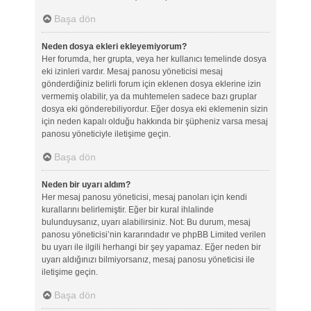
Başa dön
Neden dosya ekleri ekleyemiyorum?
Her forumda, her grupta, veya her kullanıcı temelinde dosya
eki izinleri vardır. Mesaj panosu yöneticisi mesaj
gönderdiğiniz belirli forum için eklenen dosya eklerine izin
vermemiş olabilir, ya da muhtemelen sadece bazı gruplar
dosya eki gönderebiliyordur. Eğer dosya eki eklemenin sizin
için neden kapalı olduğu hakkında bir şüpheniz varsa mesaj
panosu yöneticiyle iletişime geçin.
Başa dön
Neden bir uyarı aldım?
Her mesaj panosu yöneticisi, mesaj panoları için kendi
kurallarını belirlemiştir. Eğer bir kural ihlalinde
bulunduysanız, uyarı alabilirsiniz. Not: Bu durum, mesaj
panosu yöneticisi’nin kararındadır ve phpBB Limited verilen
bu uyarı ile ilgili herhangi bir şey yapamaz. Eğer neden bir
uyarı aldığınızı bilmiyorsanız, mesaj panosu yöneticisi ile
iletişime geçin.
Başa dön