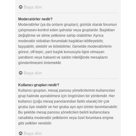
Başa dön
Moderatörler nedir?
Moderatörler (ya da onların grupları), günlük olarak forumun
çalışmasını kontrol eden şahıslar veya gruplardır. Başlıkları
değiştirme ve silme yetkisine sahip olabilirler. Ayrıca
moderatör oldukları forumdaki başlıkları kilitleyebilir,
taşıyabilir, silebilir ve bölebilirler. Genelde moderatörlerin
görevi, off-topic, yani başlık konusuyla ilgisi olmayan
yanıtların veya hakaret ve saldırı niteliğinde mesajların
gönderilmesini önlemektir.
Başa dön
Kullanıcı grupları nedir?
Kullanıcı grupları, mesaj panosu yöneticilerinin kullanıcıları
grup halinde ayırabilmesi için öngörülen bir yöntemdir. Her
kullanıcı (çoğu mesaj panolarından farklı olarak) bir çok
gruba üye olabilir ve her gruba ayrı ayrı izinler tanımlanabilir.
Bu şekilde mesaj panosu yöneticileri belirli kullanıcılara
rahatlıkla moderatör yetkilerini veya özel forumlara erişme
gibi yetkiler verebilir.
Başa dön