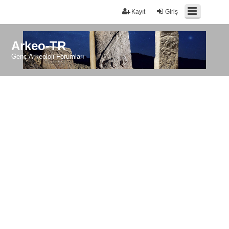
Kayıt
Giriş
Arkeo-TR
Genç Arkeoloji Forumları