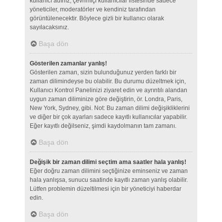
kullanıcı adınız, çevrimiçi kullanıcılar listesinde sadece
yöneticiler, moderatörler ve kendiniz tarafından
görüntülenecektir. Böylece gizli bir kullanıcı olarak
sayılacaksınız.
Başa dön
Gösterilen zamanlar yanlış!
Gösterilen zaman, sizin bulunduğunuz yerden farklı bir
zaman dilimindeyse bu olabilir. Bu durumu düzeltmek için,
Kullanıcı Kontrol Panelinizi ziyaret edin ve ayrıntılı alandan
uygun zaman diliminize göre değiştirin, ör. Londra, Paris,
New York, Sydney, gibi. Not: Bu zaman dilimi değişikliklerini
ve diğer bir çok ayarları sadece kayıtlı kullanıcılar yapabilir.
Eğer kayıtlı değilseniz, şimdi kaydolmanın tam zamanı.
Başa dön
Değişik bir zaman dilimi seçtim ama saatler hala yanlış!
Eğer doğru zaman dilimini seçtiğinize eminseniz ve zaman
hala yanlışsa, sunucu saatinde kayıtlı zaman yanlış olabilir.
Lütfen problemin düzeltilmesi için bir yöneticiyi haberdar
edin.
Başa dön