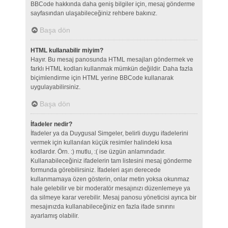
BBCode hakkında daha geniş bilgiler için, mesaj gönderme
sayfasından ulaşabileceğiniz rehbere bakınız.
Başa dön
HTML kullanabilir miyim?
Hayır. Bu mesaj panosunda HTML mesajları göndermek ve
farklı HTML kodları kullanmak mümkün değildir. Daha fazla
biçimlendirme için HTML yerine BBCode kullanarak
uygulayabilirsiniz.
Başa dön
İfadeler nedir?
İfadeler ya da Duygusal Simgeler, belirli duygu ifadelerini
vermek için kullanılan küçük resimler halindeki kısa
kodlardır. Örn. :) mutlu, :( ise üzgün anlamındadır.
Kullanabileceğiniz ifadelerin tam listesini mesaj gönderme
formunda görebilirsiniz. İfadeleri aşırı derecede
kullanmamaya özen gösterin, onlar metin yoksa okunmaz
hale gelebilir ve bir moderatör mesajınızı düzenlemeye ya
da silmeye karar verebilir. Mesaj panosu yöneticisi ayrıca bir
mesajınızda kullanabileceğiniz en fazla ifade sınırını
ayarlamış olabilir.