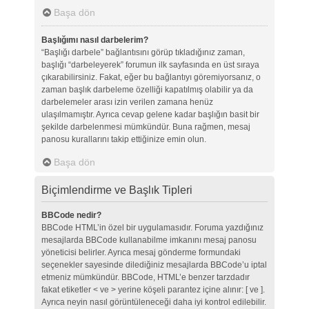
Başa dön
Başlığımı nasıl darbelerim?
“Başlığı darbele” bağlantısını görüp tıkladığınız zaman,
başlığı “darbeleyerek” forumun ilk sayfasında en üst sıraya
çıkarabilirsiniz. Fakat, eğer bu bağlantıyı göremiyorsanız, o
zaman başlık darbeleme özelliği kapatılmış olabilir ya da
darbelemeler arası izin verilen zamana henüz
ulaşılmamıştır. Ayrıca cevap gelene kadar başlığın basit bir
şekilde darbelenmesi mümkündür. Buna rağmen, mesaj
panosu kurallarını takip ettiğinize emin olun.
Başa dön
Biçimlendirme ve Başlık Tipleri
BBCode nedir?
BBCode HTML’in özel bir uygulamasıdır. Foruma yazdığınız
mesajlarda BBCode kullanabilme imkanını mesaj panosu
yöneticisi belirler. Ayrıca mesaj gönderme formundaki
seçenekler sayesinde dilediğiniz mesajlarda BBCode’u iptal
etmeniz mümkündür. BBCode, HTML’e benzer tarzdadır
fakat etiketler < ve > yerine köşeli parantez içine alınır: [ ve ].
Ayrıca neyin nasıl görüntüleneceği daha iyi kontrol edilebilir.