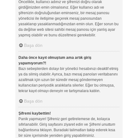
Öncelikle, kullanıcı adınız ve şifrenizi doğru olarak
girdiğinizden emin olmalısınız. Eğer kullanıcı adı ve
şifrenizin doğruluğundan eminseniz, bir mesaj panosu
yöneticisi ile iletişime geçerek mesaj panosundan
yasaklanıp yasaklanmadığınızdan emin olun. Eğer sorun bu
da değilse web sitesi sahibi mesaj panosu için yanlış ayar
yapmış olabilir ve bunu düzeltmesi gerekebilir.
Başa dön
Daha önce kayıt olmuştum ama artık giriş
yapamıyorum?!
Bazı sebeplerden dolayı bir yönetici hesabınızı deaktif etmiş
ya da silmiş olabilir. Ayrıca, bazı mesaj panoları veritabanını
azaltmak için uzun bir süredir mesaj göndermeyen
kullanıcıları periyodik aralıklarla silerler. Eğer bu olmuşsa,
tekrar kayıt olmayı deneyin ve tartışmalara katılın.
Başa dön
Şifremi kaybettim!
Panik yapmayın! Şifreniz geri getirelemese de, kolayca
sıfırlanabilir. Giriş sayfasını ziyaret edin ve
Şifremi unuttum
bağlantısına tıklayın. Buradaki talimatları takip ederek kısa
bir süre içerisinde yeniden giriş yapabilirsiniz.