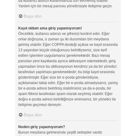
da kullanıcı adınızı kullanmanıza izin vermemiş olabilir.
Yardım için bir mesaj panosu yöneticisiyle iletişime geçin.
Başa dön
Kayıt oldum ama giriş yapamıyorum!
Öncelikle, kullanıcı adınızı ve şifrenizi kontrol edin. Eğer
onlar doğruysa, o zaman şu iki durumdan biri meydana
gelmiş olabilir. Eğer COPPA desteği açıksa ve kayıt sırasında
13 yaşından küçük olduğunuzu belirttiyseniz, size tarif
edilen işlemleri uygulamanız gerekmektedir. Bazı mesaj
panoları yeni kayıtlarda ayrıca aktivasyon istemektedir, giriş
yapmadan önce bu aktivasyonun kendiniz ya da bir yönetici
tarafından yapılması gerekmektedir; bu bilgi kayıt sırasında
gösterilmiştir. Eğer size bir e-posta gönderildiyse,
açıklamaları takip edin. Eğer bir e-posta almadıysanız, yanlış
bir e-posta adresi belirtmiş olabilirsiniz ya da e-posta, bir
spam filtresi tarafından spam olarak seçilmiş olabilir. Eğer
doğru e-posta adresi belirttiğinize eminseniz, bir yönetici ile
iletişime geçmeyi deneyin.
Başa dön
Neden giriş yapamıyorum?
Bunun meydana gelmesinde çeşitli sebepler vardır.