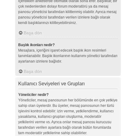
içerdikleri anketlerde otomatik olarak sona erer. Başlıklar, bir
çok nedenlerden dolayı forum moderatörü ya da mesaj
panosu yöneticisi tarafından kilitlenmiş olabilir. Ayrıca mesaj
panosu yöneticisi tarafından verilen izinlere bağlı olarak
kendi başlıklarınızı kilitleyebilirsiniz.
Başa dön
Başlık ikonları nedir?
Mesajlara, içeriğini işaret edecek başlık ikon resimleri
tanımlanabilir. Başlık ikonlarının kullanımı yönetici tarafından
ayarlanan izinlere bağlıdır.
Başa dön
Kullanıcı Seviyeleri ve Grupları
Yöneticiler nedir?
Yöneticiler, mesaj panosunun her bölümünde en çok yetkiye
sahip olan üyelerdir. Bu üyeler, mesaj panosunun her türlü
işlevini kontrol edebilir: izin verme, yetkilendirme, kullanıcı
yasaklama, kullanıcı grupları oluşturma, moderatör
yetkilerini verme vs. Ayrıca onlar mesaj panosu kurucusu
tarafından verilen ayarlara bağlı olarak bütün forumlarda
tam moderatör yetkilerine sahip olabilirler.