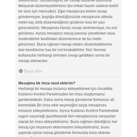
silebilirsiniz. Gönderdiğiniz bir mesajı düzenle butonuna
tıklayarak düzenleyebilirsiniz (bu imkan bazen sadece belirli
bir süre için mevcuttur). Eğer mesajınıza birileri cevap
göndermişse, başlığa döndüğünüzde mesajınızın altında
metni kaç defa düzenlediğinizi gösteren kısa bir yazı
göreceksiniz. Mesajınıza henüz cevap verilmemişse, bu not
görülmez. Ayrıca mesajınız mesaj panosu yöneticileri veya
moderatörler tarafından düzenlenince de bu metin
görünmez. Buna rağmen mesajı neden düzenlediklerine
dair kendilerine has bir not bırakabilirler. Not: Normal
kullanıcılar herhangi birinden cevap geldikten sonra bir
mesajı silemezler.
Başa dön
Mesajıma bir imza nasıl eklerim?
Herhangi bir mesaja imzanızı ekleyebilmek için öncelikle
Kullanıcı Kontrol Panelinizden bir imza oluşturmanız
gerekmektedir. Daha sonra mesaj gönderme formunun alt
kısmındaki
Bir imza ekle
seçeneğini seçip mesajınıza
imzanızı ekleyebilirsiniz. Ayrıca Kullanıcı Kontrol Panelindeki
uygun seçeneği işaretleyerek tüm mesajlarınıza varsayılan
olarak bir imza ekleyebilirsiniz. Buna rağmen dilediğiniz her
mesaj için imzanızın eklenmesini önleyebilirsiniz, bunu
yapmak içinse mesaj gönderme formunda imza ekleme