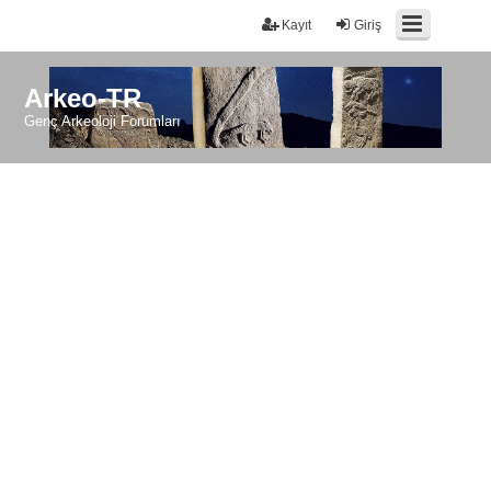
Kayıt
Giriş
Arkeo-TR
Genç Arkeoloji Forumları