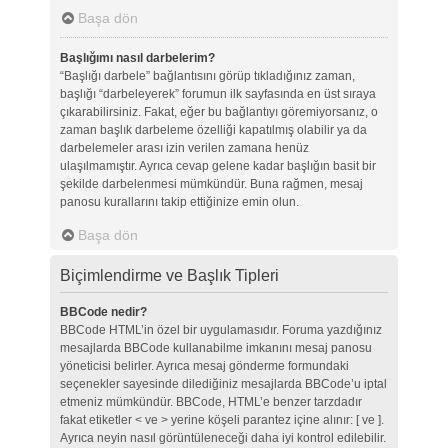
Başa dön
Başlığımı nasıl darbelerim?
“Başlığı darbele” bağlantısını görüp tıkladığınız zaman,
başlığı “darbeleyerek” forumun ilk sayfasında en üst sıraya
çıkarabilirsiniz. Fakat, eğer bu bağlantıyı göremiyorsanız, o
zaman başlık darbeleme özelliği kapatılmış olabilir ya da
darbelemeler arası izin verilen zamana henüz
ulaşılmamıştır. Ayrıca cevap gelene kadar başlığın basit bir
şekilde darbelenmesi mümkündür. Buna rağmen, mesaj
panosu kurallarını takip ettiğinize emin olun.
Başa dön
Biçimlendirme ve Başlık Tipleri
BBCode nedir?
BBCode HTML’in özel bir uygulamasıdır. Foruma yazdığınız
mesajlarda BBCode kullanabilme imkanını mesaj panosu
yöneticisi belirler. Ayrıca mesaj gönderme formundaki
seçenekler sayesinde dilediğiniz mesajlarda BBCode’u iptal
etmeniz mümkündür. BBCode, HTML’e benzer tarzdadır
fakat etiketler < ve > yerine köşeli parantez içine alınır: [ ve ].
Ayrıca neyin nasıl görüntüleneceği daha iyi kontrol edilebilir.