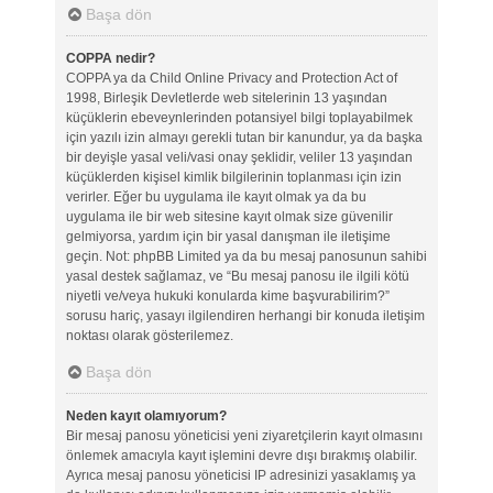
Başa dön
COPPA nedir?
COPPA ya da Child Online Privacy and Protection Act of
1998, Birleşik Devletlerde web sitelerinin 13 yaşından
küçüklerin ebeveynlerinden potansiyel bilgi toplayabilmek
için yazılı izin almayı gerekli tutan bir kanundur, ya da başka
bir deyişle yasal veli/vasi onay şeklidir, veliler 13 yaşından
küçüklerden kişisel kimlik bilgilerinin toplanması için izin
verirler. Eğer bu uygulama ile kayıt olmak ya da bu
uygulama ile bir web sitesine kayıt olmak size güvenilir
gelmiyorsa, yardım için bir yasal danışman ile iletişime
geçin. Not: phpBB Limited ya da bu mesaj panosunun sahibi
yasal destek sağlamaz, ve “Bu mesaj panosu ile ilgili kötü
niyetli ve/veya hukuki konularda kime başvurabilirim?”
sorusu hariç, yasayı ilgilendiren herhangi bir konuda iletişim
noktası olarak gösterilemez.
Başa dön
Neden kayıt olamıyorum?
Bir mesaj panosu yöneticisi yeni ziyaretçilerin kayıt olmasını
önlemek amacıyla kayıt işlemini devre dışı bırakmış olabilir.
Ayrıca mesaj panosu yöneticisi IP adresinizi yasaklamış ya