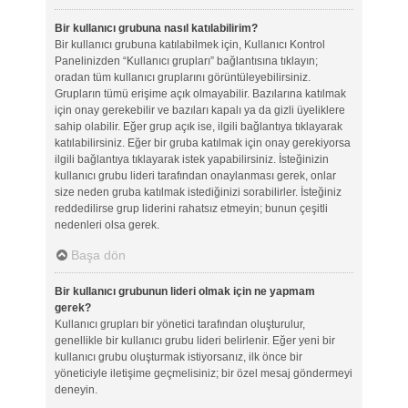
Bir kullanıcı grubuna nasıl katılabilirim?
Bir kullanıcı grubuna katılabilmek için, Kullanıcı Kontrol
Panelinizden “Kullanıcı grupları” bağlantısına tıklayın;
oradan tüm kullanıcı gruplarını görüntüleyebilirsiniz.
Grupların tümü erişime açık olmayabilir. Bazılarına katılmak
için onay gerekebilir ve bazıları kapalı ya da gizli üyeliklere
sahip olabilir. Eğer grup açık ise, ilgili bağlantıya tıklayarak
katılabilirsiniz. Eğer bir gruba katılmak için onay gerekiyorsa
ilgili bağlantıya tıklayarak istek yapabilirsiniz. İsteğinizin
kullanıcı grubu lideri tarafından onaylanması gerek, onlar
size neden gruba katılmak istediğinizi sorabilirler. İsteğiniz
reddedilirse grup liderini rahatsız etmeyin; bunun çeşitli
nedenleri olsa gerek.
Başa dön
Bir kullanıcı grubunun lideri olmak için ne yapmam
gerek?
Kullanıcı grupları bir yönetici tarafından oluşturulur,
genellikle bir kullanıcı grubu lideri belirlenir. Eğer yeni bir
kullanıcı grubu oluşturmak istiyorsanız, ilk önce bir
yöneticiyle iletişime geçmelisiniz; bir özel mesaj göndermeyi
deneyin.