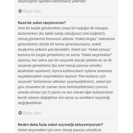
seçeneğinin işaretini kaldırmanız yeterlidir.
Başa dön
Nasıl bir anket oluştururum?
Yeni bir başlık gönderirken (veya bir başlığın ilk mesajını
düzenlerken (bu tabiki sahip olduğunuz izne bağlıdır)),
mesaj gönderme formunun altında “Anket oluştur” sekmesini
göreceksiniz (böyle bir formu göremiyorsanız, anket
oluşturma yetkiniz yok demektir). Anket için “Anket sorusu”
kısmına bir başlık girmelisiniz ve sonra “Anket seçenekleri”
alanına, her satıra ayrı bir seçenek olacak şekilde en az iki
seçenek girmelisiniz (bu sınır mesaj panosu yönetici
tarafından ayarlanır). Ayrıca kullanıcıların oylama sırasında
seçebilecekleri seçeneklerin sayısını “Her kullanıcı için
seçenek” bölümünün altından ayarlayabilirsiniz, anket için
gün cinsinden bir zaman sınırı belirleyebilirsiniz (sınırsız
sürede olması için 0 yazın) ve son olarak eğer kullanıcıların
kendi oylarını değiştirme izni varsa oy verdikleri seçeneği
değiştirebilirler.
Başa dön
Neden daha fazla anket seçeneği ekleyemiyorum?
Anket seçenekleri için sınır, mesaj panosu yöneticisi