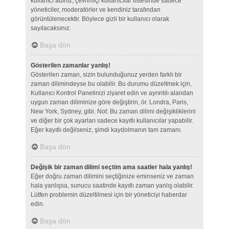
kullanıcı adınız, çevrimiçi kullanıcılar listesinde sadece
yöneticiler, moderatörler ve kendiniz tarafından
görüntülenecektir. Böylece gizli bir kullanıcı olarak
sayılacaksınız.
Başa dön
Gösterilen zamanlar yanlış!
Gösterilen zaman, sizin bulunduğunuz yerden farklı bir
zaman dilimindeyse bu olabilir. Bu durumu düzeltmek için,
Kullanıcı Kontrol Panelinizi ziyaret edin ve ayrıntılı alandan
uygun zaman diliminize göre değiştirin, ör. Londra, Paris,
New York, Sydney, gibi. Not: Bu zaman dilimi değişikliklerini
ve diğer bir çok ayarları sadece kayıtlı kullanıcılar yapabilir.
Eğer kayıtlı değilseniz, şimdi kaydolmanın tam zamanı.
Başa dön
Değişik bir zaman dilimi seçtim ama saatler hala yanlış!
Eğer doğru zaman dilimini seçtiğinize eminseniz ve zaman
hala yanlışsa, sunucu saatinde kayıtlı zaman yanlış olabilir.
Lütfen problemin düzeltilmesi için bir yöneticiyi haberdar
edin.
Başa dön