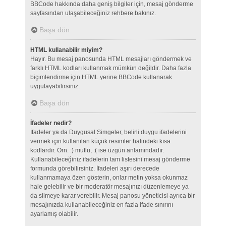
BBCode hakkında daha geniş bilgiler için, mesaj gönderme
sayfasından ulaşabileceğiniz rehbere bakınız.
Başa dön
HTML kullanabilir miyim?
Hayır. Bu mesaj panosunda HTML mesajları göndermek ve
farklı HTML kodları kullanmak mümkün değildir. Daha fazla
biçimlendirme için HTML yerine BBCode kullanarak
uygulayabilirsiniz.
Başa dön
İfadeler nedir?
İfadeler ya da Duygusal Simgeler, belirli duygu ifadelerini
vermek için kullanılan küçük resimler halindeki kısa
kodlardır. Örn. :) mutlu, :( ise üzgün anlamındadır.
Kullanabileceğiniz ifadelerin tam listesini mesaj gönderme
formunda görebilirsiniz. İfadeleri aşırı derecede
kullanmamaya özen gösterin, onlar metin yoksa okunmaz
hale gelebilir ve bir moderatör mesajınızı düzenlemeye ya
da silmeye karar verebilir. Mesaj panosu yöneticisi ayrıca bir
mesajınızda kullanabileceğiniz en fazla ifade sınırını
ayarlamış olabilir.