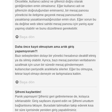
Öncelikle, kullanıcı adınız ve şifrenizi doğru olarak
girdiğinizden emin olmalısınız. Eğer kullanıcı adı ve
şifrenizin doğruluğundan eminseniz, bir mesaj panosu
yöneticisi ile iletişime geçerek mesaj panosundan
yasaklanıp yasaklanmadığınızdan emin olun. Eğer sorun bu
da değilse web sitesi sahibi mesaj panosu için yanlış ayar
yapmış olabilir ve bunu düzeltmesi gerekebilir.
Başa dön
Daha önce kayıt olmuştum ama artık giriş
yapamıyorum?!
Bazı sebeplerden dolayı bir yönetici hesabınızı deaktif etmiş
ya da silmiş olabilir. Ayrıca, bazı mesaj panoları veritabanını
azaltmak için uzun bir süredir mesaj göndermeyen
kullanıcıları periyodik aralıklarla silerler. Eğer bu olmuşsa,
tekrar kayıt olmayı deneyin ve tartışmalara katılın.
Başa dön
Şifremi kaybettim!
Panik yapmayın! Şifreniz geri getirelemese de, kolayca
sıfırlanabilir. Giriş sayfasını ziyaret edin ve
Şifremi unuttum
bağlantısına tıklayın. Buradaki talimatları takip ederek kısa
bir süre içerisinde yeniden giriş yapabilirsiniz.