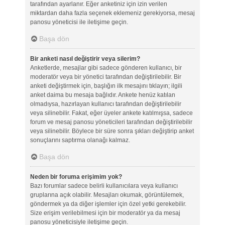
tarafından ayarlanır. Eğer anketiniz için izin verilen
miktardan daha fazla seçenek eklemeniz gerekiyorsa, mesaj
panosu yöneticisi ile iletişime geçin.
Başa dön
Bir anketi nasıl değiştirir veya silerim?
Anketlerde, mesajlar gibi sadece gönderen kullanıcı, bir
moderatör veya bir yönetici tarafından değiştirilebilir. Bir
anketi değiştirmek için, başlığın ilk mesajını tıklayın; ilgili
anket daima bu mesaja bağlıdır. Ankete henüz katılan
olmadıysa, hazırlayan kullanıcı tarafından değiştirilebilir
veya silinebilir. Fakat, eğer üyeler ankete katılmışsa, sadece
forum ve mesaj panosu yöneticileri tarafından değiştirilebilir
veya silinebilir. Böylece bir süre sonra şıkları değiştirip anket
sonuçlarını saptırma olanağı kalmaz.
Başa dön
Neden bir foruma erişimim yok?
Bazı forumlar sadece belirli kullanıcılara veya kullanıcı
gruplarına açık olabilir. Mesajları okumak, görüntülemek,
göndermek ya da diğer işlemler için özel yetki gerekebilir.
Size erişim verilebilmesi için bir moderatör ya da mesaj
panosu yöneticisiyle iletişime geçin.