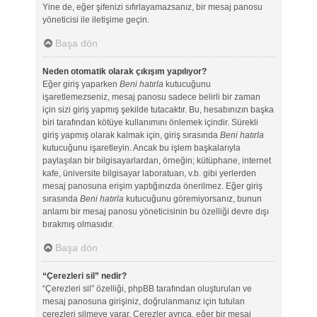
Yine de, eğer şifenizi sıfırlayamazsanız, bir mesaj panosu
yöneticisi ile iletişime geçin.
Başa dön
Neden otomatik olarak çıkışım yapılıyor?
Eğer giriş yaparken
Beni hatırla
kutucuğunu
işaretlemezseniz, mesaj panosu sadece belirli bir zaman
için sizi giriş yapmış şekilde tutacaktır. Bu, hesabınızın başka
biri tarafından kötüye kullanımını önlemek içindir. Sürekli
giriş yapmış olarak kalmak için, giriş sırasında
Beni hatırla
kutucuğunu işaretleyin. Ancak bu işlem başkalarıyla
paylaşılan bir bilgisayarlardan, örneğin; kütüphane, internet
kafe, üniversite bilgisayar laboratuarı, v.b. gibi yerlerden
mesaj panosuna erişim yaptığınızda önerilmez. Eğer giriş
sırasında
Beni hatırla
kutucuğunu göremiyorsanız, bunun
anlamı bir mesaj panosu yöneticisinin bu özelliği devre dışı
bırakmış olmasıdır.
Başa dön
“Çerezleri sil” nedir?
“Çerezleri sil” özelliği, phpBB tarafından oluşturulan ve
mesaj panosuna girişiniz, doğrulanmanız için tutulan
çerezleri silmeye yarar. Çerezler ayrıca, eğer bir mesaj