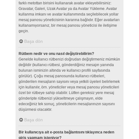
farklı metottan birisini kullanarak avatar ekleyebilirsiniz:
Gravatar, Galeri, Uzak Avatar ya da Avatar Yükleme. Avatar
kullanma imkanı ve avatar kullanımında seçilebilecek yollar
mesaj panosu yöneticisinin kararına bağlıdır. Eğer avatarları
kullanamıyorsanız, bir mesaj panosu yöneticisi ile iletişime
geçin.
Başa dön
Rütbem nedir ve onu nasıl değiştirebilirim?
Genelde kullanıcı rütbenizi doğrudan değiştirmeniz mümkün
değildir (kullanıcı rütbesi, gönderdiğiniz mesajın yanında
bulunan isminizin altında ve kullanıcı profili sayfasında
görülür). Çoğu mesaj panosunda kullanıcı rütbeleri,
gönderilen mesajların sayısını veya yetkili üyeleri belirlemek
için kullanılır, örn. yöneticiler veya mesaj panosu yöneticileri
özel bir rütbeye sahip olabilir. Lütfen gereksiz yere mesaj
gönderipte rütbenizi yükseltmeye çalışmayın, elde
edeceğiniz tek sonuç, yöneticilerin mesajlarınızın sayısını
düşürmesi olacaktır.
Başa dön
Bir kullanıcıya ait e-posta bağlantısını tıklayınca neden
giriş yapmam isteniyor?