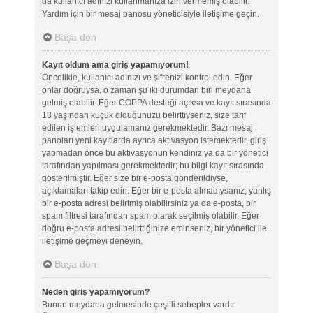
da kullanıcı adınızı kullanmanıza izin vermemiş olabilir.
Yardım için bir mesaj panosu yöneticisiyle iletişime geçin.
Başa dön
Kayıt oldum ama giriş yapamıyorum!
Öncelikle, kullanıcı adınızı ve şifrenizi kontrol edin. Eğer
onlar doğruysa, o zaman şu iki durumdan biri meydana
gelmiş olabilir. Eğer COPPA desteği açıksa ve kayıt sırasında
13 yaşından küçük olduğunuzu belirttiyseniz, size tarif
edilen işlemleri uygulamanız gerekmektedir. Bazı mesaj
panoları yeni kayıtlarda ayrıca aktivasyon istemektedir, giriş
yapmadan önce bu aktivasyonun kendiniz ya da bir yönetici
tarafından yapılması gerekmektedir; bu bilgi kayıt sırasında
gösterilmiştir. Eğer size bir e-posta gönderildiyse,
açıklamaları takip edin. Eğer bir e-posta almadıysanız, yanlış
bir e-posta adresi belirtmiş olabilirsiniz ya da e-posta, bir
spam filtresi tarafından spam olarak seçilmiş olabilir. Eğer
doğru e-posta adresi belirttiğinize eminseniz, bir yönetici ile
iletişime geçmeyi deneyin.
Başa dön
Neden giriş yapamıyorum?
Bunun meydana gelmesinde çeşitli sebepler vardır.