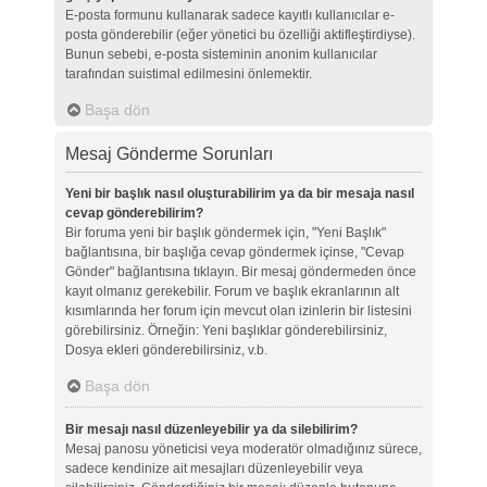
E-posta formunu kullanarak sadece kayıtlı kullanıcılar e-
posta gönderebilir (eğer yönetici bu özelliği aktifleştirdiyse).
Bunun sebebi, e-posta sisteminin anonim kullanıcılar
tarafından suistimal edilmesini önlemektir.
Başa dön
Mesaj Gönderme Sorunları
Yeni bir başlık nasıl oluşturabilirim ya da bir mesaja nasıl
cevap gönderebilirim?
Bir foruma yeni bir başlık göndermek için, "Yeni Başlık"
bağlantısına, bir başlığa cevap göndermek içinse, "Cevap
Gönder" bağlantısına tıklayın. Bir mesaj göndermeden önce
kayıt olmanız gerekebilir. Forum ve başlık ekranlarının alt
kısımlarında her forum için mevcut olan izinlerin bir listesini
görebilirsiniz. Örneğin: Yeni başlıklar gönderebilirsiniz,
Dosya ekleri gönderebilirsiniz, v.b.
Başa dön
Bir mesajı nasıl düzenleyebilir ya da silebilirim?
Mesaj panosu yöneticisi veya moderatör olmadığınız sürece,
sadece kendinize ait mesajları düzenleyebilir veya