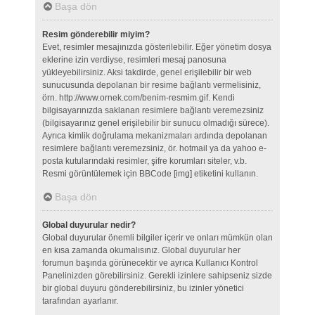
Başa dön
Resim gönderebilir miyim?
Evet, resimler mesajınızda gösterilebilir. Eğer yönetim dosya
eklerine izin verdiyse, resimleri mesaj panosuna
yükleyebilirsiniz. Aksi takdirde, genel erişilebilir bir web
sunucusunda depolanan bir resime bağlantı vermelisiniz,
örn. http://www.ornek.com/benim-resmim.gif. Kendi
bilgisayarınızda saklanan resimlere bağlantı veremezsiniz
(bilgisayarınız genel erişilebilir bir sunucu olmadığı sürece).
Ayrıca kimlik doğrulama mekanizmaları ardında depolanan
resimlere bağlantı veremezsiniz, ör. hotmail ya da yahoo e-
posta kutularındaki resimler, şifre korumları siteler, v.b.
Resmi görüntülemek için BBCode [img] etiketini kullanın.
Başa dön
Global duyurular nedir?
Global duyurular önemli bilgiler içerir ve onları mümkün olan
en kısa zamanda okumalısınız. Global duyurular her
forumun başında görünecektir ve ayrıca Kullanıcı Kontrol
Panelinizden görebilirsiniz. Gerekli izinlere sahipseniz sizde
bir global duyuru gönderebilirsiniz, bu izinler yönetici
tarafından ayarlanır.