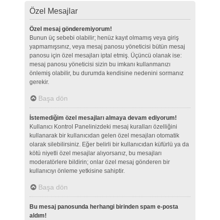
Özel Mesajlar
Özel mesaj gönderemiyorum!
Bunun üç sebebi olabilir; henüz kayıt olmamış veya giriş
yapmamışsınız, veya mesaj panosu yöneticisi bütün mesaj
panosu için özel mesajları iptal etmiş. Üçüncü olanak ise:
mesaj panosu yöneticisi sizin bu imkanı kullanmanızı
önlemiş olabilir, bu durumda kendisine nedenini sormanız
gerekir.
Başa dön
İstemediğim özel mesajları almaya devam ediyorum!
Kullanıcı Kontrol Panelinizdeki mesaj kuralları özelliğini
kullanarak bir kullanıcıdan gelen özel mesajları otomatik
olarak silebilirsiniz. Eğer belirli bir kullanıcıdan küfürlü ya da
kötü niyetli özel mesajlar alıyorsanız, bu mesajları
moderatörlere bildirin; onlar özel mesaj gönderen bir
kullanıcıyı önleme yetkisine sahiptir.
Başa dön
Bu mesaj panosunda herhangi birinden spam e-posta
aldım!