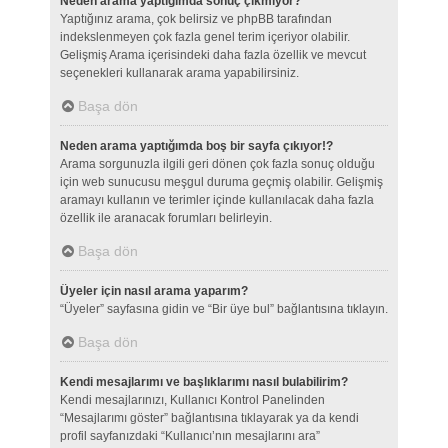
Neden arama yaptığımda sonuç çıkmıyor?
Yaptığınız arama, çok belirsiz ve phpBB tarafından
indekslenmeyen çok fazla genel terim içeriyor olabilir.
Gelişmiş Arama içerisindeki daha fazla özellik ve mevcut
seçenekleri kullanarak arama yapabilirsiniz.
Başa dön
Neden arama yaptığımda boş bir sayfa çıkıyor!?
Arama sorgunuzla ilgili geri dönen çok fazla sonuç olduğu
için web sunucusu meşgul duruma geçmiş olabilir. Gelişmiş
aramayı kullanın ve terimler içinde kullanılacak daha fazla
özellik ile aranacak forumları belirleyin.
Başa dön
Üyeler için nasıl arama yaparım?
“Üyeler” sayfasına gidin ve “Bir üye bul” bağlantısına tıklayın.
Başa dön
Kendi mesajlarımı ve başlıklarımı nasıl bulabilirim?
Kendi mesajlarınızı, Kullanıcı Kontrol Panelinden
“Mesajlarımı göster” bağlantısına tıklayarak ya da kendi
profil sayfanızdaki “Kullanıcı’nın mesajlarını ara”