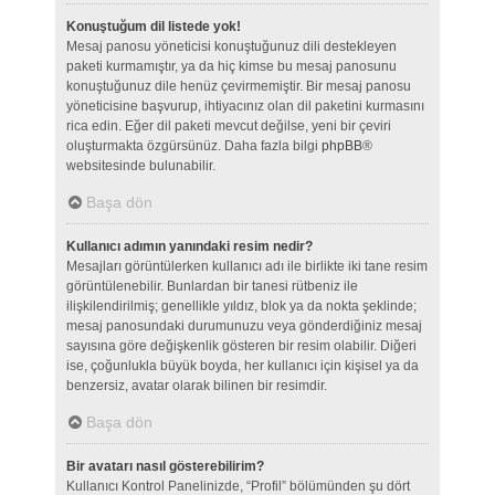
Konuştuğum dil listede yok!
Mesaj panosu yöneticisi konuştuğunuz dili destekleyen
paketi kurmamıştır, ya da hiç kimse bu mesaj panosunu
konuştuğunuz dile henüz çevirmemiştir. Bir mesaj panosu
yöneticisine başvurup, ihtiyacınız olan dil paketini kurmasını
rica edin. Eğer dil paketi mevcut değilse, yeni bir çeviri
oluşturmakta özgürsünüz. Daha fazla bilgi
phpBB
®
websitesinde bulunabilir.
Başa dön
Kullanıcı adımın yanındaki resim nedir?
Mesajları görüntülerken kullanıcı adı ile birlikte iki tane resim
görüntülenebilir. Bunlardan bir tanesi rütbeniz ile
ilişkilendirilmiş; genellikle yıldız, blok ya da nokta şeklinde;
mesaj panosundaki durumunuzu veya gönderdiğiniz mesaj
sayısına göre değişkenlik gösteren bir resim olabilir. Diğeri
ise, çoğunlukla büyük boyda, her kullanıcı için kişisel ya da
benzersiz, avatar olarak bilinen bir resimdir.
Başa dön
Bir avatarı nasıl gösterebilirim?
Kullanıcı Kontrol Panelinizde, “Profil” bölümünden şu dört