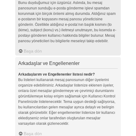
Bunu duyduğumuz için üzgünüz. Aslında, bu mesaj
panosunun sunduğu e-posta gönderme işlevi spamdan
korunmak için birçok önlemi almış durumda. Aldığınız spam
e-postanın bir kopyasını mesaj panosu yöneticisine
gönderin. Özellikle aldığınız e-posta’nın başlık kısmını (to
(kime), subject (konu) vs.) iletmeyi unutmayın, bu kısımda e-
postayı gönderen kullanıcı hakkında bilgiler bulunur. Mesaj
panosu yöneticileri bu bilgilerle meseleyi takip edebilir.
Başa dön
Arkadaşlar ve Engellenenler
Arkadaşlarım ve Engellenenler listesi nedir?
Bu listeleri kullanarak mesaj panosunun diğer üyelerini
organize edebilirsiniz. Arkadaşlar listenize eklenen üyeler,
onlara özel mesajlar göndermeye ve çevrimiçi durumlarını
görüntülemeye kolay erişim sağlamak için Kullanıcı Kontrol
Panelinizde listelenecektir. Tema uygun desteği sağlıyorsa,
bu kullanıcılardan gelen mesajlar ayrıca detaylı ve belirgin
olarak görünebilir. Eğer engellenenler listenize bir kullanıcı
eklediyseniz onlar tarafından oluşturulan mesajlar
varsayılan olarak gizlenecektir.
Başa dön