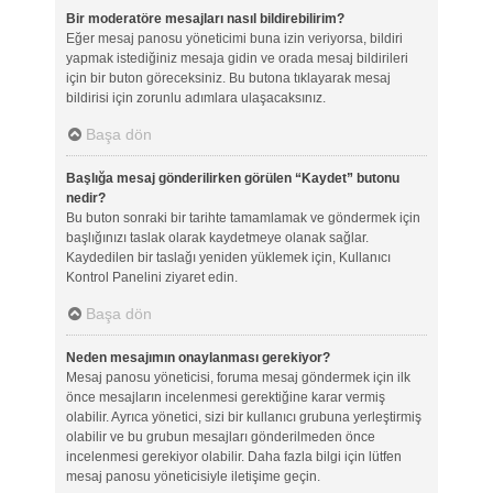
Bir moderatöre mesajları nasıl bildirebilirim?
Eğer mesaj panosu yöneticimi buna izin veriyorsa, bildiri
yapmak istediğiniz mesaja gidin ve orada mesaj bildirileri
için bir buton göreceksiniz. Bu butona tıklayarak mesaj
bildirisi için zorunlu adımlara ulaşacaksınız.
Başa dön
Başlığa mesaj gönderilirken görülen “Kaydet” butonu
nedir?
Bu buton sonraki bir tarihte tamamlamak ve göndermek için
başlığınızı taslak olarak kaydetmeye olanak sağlar.
Kaydedilen bir taslağı yeniden yüklemek için, Kullanıcı
Kontrol Panelini ziyaret edin.
Başa dön
Neden mesajımın onaylanması gerekiyor?
Mesaj panosu yöneticisi, foruma mesaj göndermek için ilk
önce mesajların incelenmesi gerektiğine karar vermiş
olabilir. Ayrıca yönetici, sizi bir kullanıcı grubuna yerleştirmiş
olabilir ve bu grubun mesajları gönderilmeden önce
incelenmesi gerekiyor olabilir. Daha fazla bilgi için lütfen
mesaj panosu yöneticisiyle iletişime geçin.