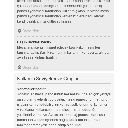
içerdikleri anketlerde otomatik olarak sona erer. Başlıklar, bir
çok nedenlerden dolayı forum moderatörü ya da mesaj
panosu yöneticisi tarafından kilitlenmiş olabilir. Ayrıca mesaj
panosu yöneticisi tarafından verilen izinlere bağlı olarak
kendi başlıklarınızı kilitleyebilirsiniz.
Başa dön
Başlık ikonları nedir?
Mesajlara, içeriğini işaret edecek başlık ikon resimleri
tanımlanabilir. Başlık ikonlarının kullanımı yönetici tarafından
ayarlanan izinlere bağlıdır.
Başa dön
Kullanıcı Seviyeleri ve Grupları
Yöneticiler nedir?
Yöneticiler, mesaj panosunun her bölümünde en çok yetkiye
sahip olan üyelerdir. Bu üyeler, mesaj panosunun her türlü
işlevini kontrol edebilir: izin verme, yetkilendirme, kullanıcı
yasaklama, kullanıcı grupları oluşturma, moderatör
yetkilerini verme vs. Ayrıca onlar mesaj panosu kurucusu
tarafından verilen ayarlara bağlı olarak bütün forumlarda
tam moderatör yetkilerine sahip olabilirler.