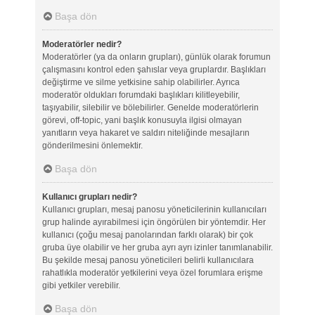
Başa dön
Moderatörler nedir?
Moderatörler (ya da onların grupları), günlük olarak forumun
çalışmasını kontrol eden şahıslar veya gruplardır. Başlıkları
değiştirme ve silme yetkisine sahip olabilirler. Ayrıca
moderatör oldukları forumdaki başlıkları kilitleyebilir,
taşıyabilir, silebilir ve bölebilirler. Genelde moderatörlerin
görevi, off-topic, yani başlık konusuyla ilgisi olmayan
yanıtların veya hakaret ve saldırı niteliğinde mesajların
gönderilmesini önlemektir.
Başa dön
Kullanıcı grupları nedir?
Kullanıcı grupları, mesaj panosu yöneticilerinin kullanıcıları
grup halinde ayırabilmesi için öngörülen bir yöntemdir. Her
kullanıcı (çoğu mesaj panolarından farklı olarak) bir çok
gruba üye olabilir ve her gruba ayrı ayrı izinler tanımlanabilir.
Bu şekilde mesaj panosu yöneticileri belirli kullanıcılara
rahatlıkla moderatör yetkilerini veya özel forumlara erişme
gibi yetkiler verebilir.
Başa dön