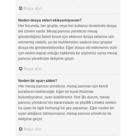
Başa dön
Neden dosya ekleri ekleyemiyorum?
Her forumda, her grupta, veya her kullanıcı temelinde dosya
eki izinleri vardır. Mesaj panosu yöneticisi mesaj
gönderdiğiniz belirli forum için eklenen dosya eklerine izin
vermemiş olabilir, ya da muhtemelen sadece bazı gruplar
dosya eki gönderebiliyordur. Eğer dosya eki eklemenin sizin
için neden kapalı olduğu hakkında bir şüpheniz varsa mesaj
panosu yöneticiyle iletişime geçin.
Başa dön
Neden bir uyarı aldım?
Her mesaj panosu yöneticisi, mesaj panoları için kendi
kurallarını belirlemiştir. Eğer bir kural ihlalinde
bulunduysanız, uyarı alabilirsiniz. Not: Bu durum, mesaj
panosu yöneticisi’nin kararındadır ve phpBB Limited verilen
bu uyarı ile ilgili herhangi bir şey yapamaz. Eğer neden bir
uyarı aldığınızı bilmiyorsanız, mesaj panosu yöneticisi ile
iletişime geçin.
Başa dön