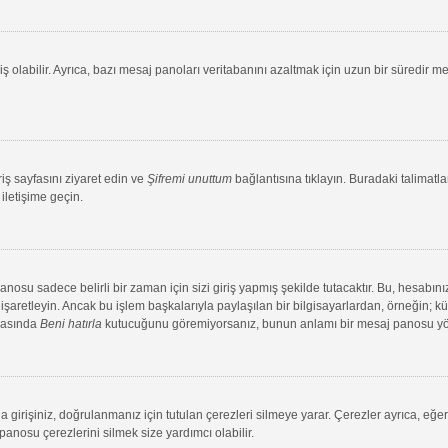
ş olabilir. Ayrıca, bazı mesaj panoları veritabanını azaltmak için uzun bir süredir me
riş sayfasını ziyaret edin ve
Şifremi unuttum
bağlantısına tıklayın. Buradaki talimatlar
iletişime geçin.
su sadece belirli bir zaman için sizi giriş yapmış şekilde tutacaktır. Bu, hesabınız
aretleyin. Ancak bu işlem başkalarıyla paylaşılan bir bilgisayarlardan, örneğin; kütü
ırasında
Beni hatırla
kutucuğunu göremiyorsanız, bunun anlamı bir mesaj panosu yönet
 girişiniz, doğrulanmanız için tutulan çerezleri silmeye yarar. Çerezler ayrıca, eğe
 panosu çerezlerini silmek size yardımcı olabilir.