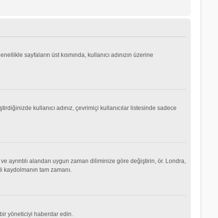
genellikle sayfaların üst kısmında, kullanıcı adınızın üzerine
irdiğinizde kullanıcı adınız, çevrimiçi kullanıcılar listesinde sadece
ve ayrıntılı alandan uygun zaman diliminize göre değiştirin, ör. Londra,
şimdi kaydolmanın tam zamanı.
ir yöneticiyi haberdar edin.