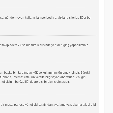
saj göndermeyen kullanıcıları periyodik aralıklarla silerler. Eğer bu
ı takip ederek kısa bir süre içerisinde yeniden giriş yapabilirsiniz.
ın başka biri tarafından kötüye kullanımını önlemek içindir. Sürekli
phane, internet kafe, üniversite bilgisayar laboratuarı, v.b. gibi
icisinin bu özelliği devre dışı bırakmış olmasıdır.
r bir mesaj panosu yöneticisi tarafından ayarlandıysa, okuma takibi gibi