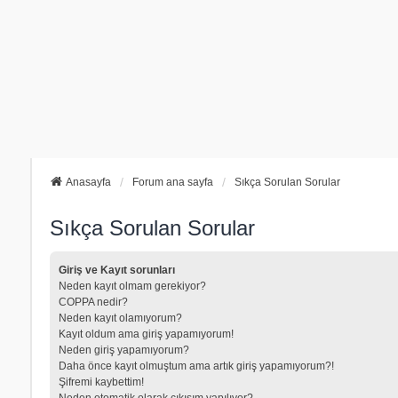
Anasayfa
Forum ana sayfa
Sıkça Sorulan Sorular
Sıkça Sorulan Sorular
Giriş ve Kayıt sorunları
Neden kayıt olmam gerekiyor?
COPPA nedir?
Neden kayıt olamıyorum?
Kayıt oldum ama giriş yapamıyorum!
Neden giriş yapamıyorum?
Daha önce kayıt olmuştum ama artık giriş yapamıyorum?!
Şifremi kaybettim!
Neden otomatik olarak çıkışım yapılıyor?