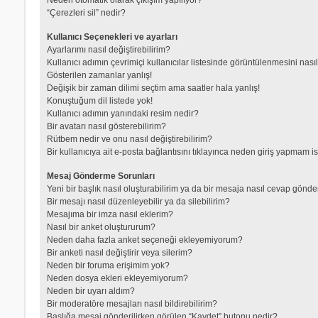
“Çerezleri sil” nedir?
Kullanıcı Seçenekleri ve ayarları
Ayarlarımı nasıl değiştirebilirim?
Kullanıcı adımın çevrimiçi kullanıcılar listesinde görüntülenmesini nası
Gösterilen zamanlar yanlış!
Değişik bir zaman dilimi seçtim ama saatler hala yanlış!
Konuştuğum dil listede yok!
Kullanıcı adımın yanındaki resim nedir?
Bir avatarı nasıl gösterebilirim?
Rütbem nedir ve onu nasıl değiştirebilirim?
Bir kullanıcıya ait e-posta bağlantısını tıklayınca neden giriş yapmam i
Mesaj Gönderme Sorunları
Yeni bir başlık nasıl oluşturabilirim ya da bir mesaja nasıl cevap gönde
Bir mesajı nasıl düzenleyebilir ya da silebilirim?
Mesajıma bir imza nasıl eklerim?
Nasıl bir anket oluştururum?
Neden daha fazla anket seçeneği ekleyemiyorum?
Bir anketi nasıl değiştirir veya silerim?
Neden bir foruma erişimim yok?
Neden dosya ekleri ekleyemiyorum?
Neden bir uyarı aldım?
Bir moderatöre mesajları nasıl bildirebilirim?
Başlığa mesaj gönderilirken görülen “Kaydet” butonu nedir?