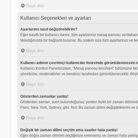
Başa dön
Kullanıcı Seçenekleri ve ayarları
Ayarlarımı nasıl değiştirebilirim?
Eğer kayıtlı bir kullanıcı iseniz, tüm ayarlarınız mesaj panosu veritabanı
tıkladığınızda bir bağlantı bulunur. Bu sistem size tüm ayarlarınızı ve ter
Başa dön
Kullanıcı adımın çevrimiçi kullanıcılar listesinde görüntülenmesini n
Kullanıcı Kontrol Panelinizden, “Mesaj panosu tercihleri” bölümüne tık
yöneticiler, moderatörler ve kendiniz tarafından görüntülenecektir. Böyle
Başa dön
Gösterilen zamanlar yanlış!
Gösterilen zaman, sizin bulunduğunuz yerden farklı bir zaman dilimindey
Paris, New York, Sydney, gibi. Not: Bu zaman dilimi değişikliklerini ve d
Başa dön
Değişik bir zaman dilimi seçtim ama saatler hala yanlış!
Eğer doğru zaman dilimini seçtiğinize eminseniz ve zaman hala yanlışsa,