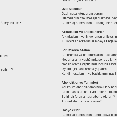
Özel Mesajlar
Özel mesaj gönderemiyorum!
İstemediğim özel mesajları almaya de
l önleyebilirim?
Bu mesaj panosunda herhangi birinden
Arkadaşlar ve Engellenenler
Arkadaşlarım ve Engellenenler listesi 
Kullanıcıları Arkadaşlarım veya Engellene
Forumlarda Arama
Bir forumda ya da forumlarda nasıl ara
steniyor?
Neden arama yaptığımda sonuç çıkmıy
Neden arama yaptığımda boş bir sayfa 
Üyeler için nasıl arama yaparım?
rebilirim?
Kendi mesajlarımı ve başlıklarımı nasıl 
Abonelikler ve Yer imleri
Yer imi ve abonelik arasındaki fark ned
Belirli başlıkları nasıl yer imlerine ek
Belirli bir foruma nasıl abone olurum?
Aboneliklerimi nasıl silerim?
Dosya ekleri
Bu mesaj panosunda hangi dosya ekleri