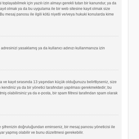
oplayabilmek için yazılı izin almayı gerekli tutan bir kanundur, ya da
e kayıt olmak ya da bu uygulama ile bir web sitesine kayıt olmak size
u mesaj panosu ile ilgili kötü niyetli ve/veya hukuki konularda kime
P adresinizi yasaklamış ya da kullanıcı adınızı kullanmanıza izin
sa ve kayıt sırasında 13 yaşından küçük olduğunuzu belirttiyseniz, size
 kendiniz ya da bir yönetici tarafından yapılması gerekmektedir; bu
tmiş olabilirsiniz ya da e-posta, bir spam filtresi tarafından spam olarak
ve şifrenizin doğruluğundan eminseniz, bir mesaj panosu yöneticisi ile
r yapmış olabilir ve bunu düzeltmesi gerekebilir.