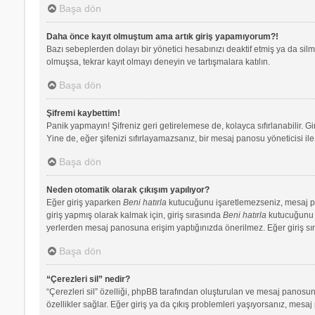
Başa dön
Daha önce kayıt olmuştum ama artık giriş yapamıyorum?!
Bazı sebeplerden dolayı bir yönetici hesabınızı deaktif etmiş ya da silmi
olmuşsa, tekrar kayıt olmayı deneyin ve tartışmalara katılın.
Başa dön
Şifremi kaybettim!
Panik yapmayın! Şifreniz geri getirelemese de, kolayca sıfırlanabilir. Gi
Yine de, eğer şifenizi sıfırlayamazsanız, bir mesaj panosu yöneticisi ile 
Başa dön
Neden otomatik olarak çıkışım yapılıyor?
Eğer giriş yaparken
Beni hatırla
kutucuğunu işaretlemezseniz, mesaj pano
giriş yapmış olarak kalmak için, giriş sırasında
Beni hatırla
kutucuğunu iş
yerlerden mesaj panosuna erişim yaptığınızda önerilmez. Eğer giriş s
Başa dön
“Çerezleri sil” nedir?
“Çerezleri sil” özelliği, phpBB tarafından oluşturulan ve mesaj panosuna
özellikler sağlar. Eğer giriş ya da çıkış problemleri yaşıyorsanız, mesaj