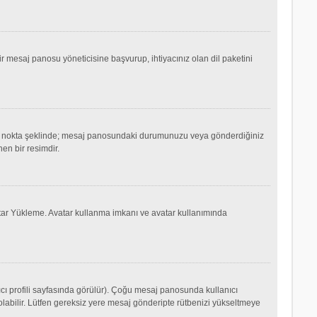
mesaj panosu yöneticisine başvurup, ihtiyacınız olan dil paketini
ok ya da nokta şeklinde; mesaj panosundaki durumunuzu veya gönderdiğiniz
nen bir resimdir.
Avatar Yükleme. Avatar kullanma imkanı ve avatar kullanımında
cı profili sayfasında görülür). Çoğu mesaj panosunda kullanıcı
p olabilir. Lütfen gereksiz yere mesaj gönderipte rütbenizi yükseltmeye