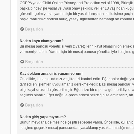
COPPA ya da Child Online Privacy and Protection Act of 1998, Birleşik D
başka bir deyişle yasal veli/vasi onay şeklidir, veliler 13 yaşından küçü
güvenilir gelmiyorsa, yardım için bir yasal danışman ile iletişime geç
başvurabilirim?” sorusu hariç, yasayı ilgilendiren herhangi bir konuda i
Başa dön
Neden kayıt olamıyorum?
Bir mesaj panosu yöneticisi yeni ziyaretçilerin kayıt olmasını önlemek a
vermemiş olabilir. Yardım için bir mesaj panosu yöneticisiyle iletişime 
Başa dön
Kayıt oldum ama giriş yapamıyorum!
Öncelikle, kullanıcı adınızı ve şifrenizi kontrol edin. Eğer onlar doğr
tarif edilen işlemleri uygulamanız gerekmektedir. Bazı mesaj panoları 
bilgi kayıt sırasında gösterilmiştir. Eğer size bir e-posta gönderildiyse,
seçilmiş olabilir. Eğer doğru e-posta adresi belirttiğinize eminseniz, bir
Başa dön
Neden giriş yapamıyorum?
Bunun meydana gelmesinde çeşitli sebepler vardır. Öncelikle, kullanıcı 
iletişime geçerek mesaj panosundan yasaklanıp yasaklanmadığınızdan e