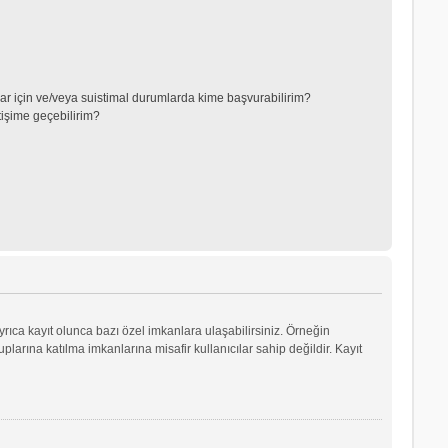
lar için ve/veya suistimal durumlarda kime başvurabilirim?
tişime geçebilirim?
yrıca kayıt olunca bazı özel imkanlara ulaşabilirsiniz. Örneğin
arına katılma imkanlarına misafir kullanıcılar sahip değildir. Kayıt