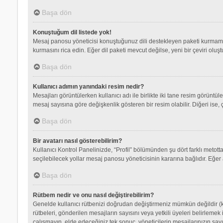
Başa dön
Konuştuğum dil listede yok!
Mesaj panosu yöneticisi konuştuğunuz dili destekleyen paketi kurmamış
kurmasını rica edin. Eğer dil paketi mevcut değilse, yeni bir çeviri olu
Başa dön
Kullanıcı adımın yanındaki resim nedir?
Mesajları görüntülerken kullanıcı adı ile birlikte iki tane resim görüntü
mesaj sayısına göre değişkenlik gösteren bir resim olabilir. Diğeri ise, 
Başa dön
Bir avatarı nasıl gösterebilirim?
Kullanıcı Kontrol Panelinizde, “Profil” bölümünden şu dört farklı metott
seçilebilecek yollar mesaj panosu yöneticisinin kararına bağlıdır. Eğer 
Başa dön
Rütbem nedir ve onu nasıl değiştirebilirim?
Genelde kullanıcı rütbenizi doğrudan değiştirmeniz mümkün değildir (ku
rütbeleri, gönderilen mesajların sayısını veya yetkili üyeleri belirlemek
çalışmayın, elde edeceğiniz tek sonuç, yöneticilerin mesajlarınızın sayı