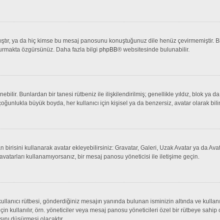
tır, ya da hiç kimse bu mesaj panosunu konuştuğunuz dile henüz çevirmemiştir. Bir 
şturmakta özgürsünüz. Daha fazla bilgi
phpBB
® websitesinde bulunabilir.
lenebilir. Bunlardan bir tanesi rütbeniz ile ilişkilendirilmiş; genellikle yıldız, bl
çoğunlukla büyük boyda, her kullanıcı için kişisel ya da benzersiz, avatar olarak bili
an birisini kullanarak avatar ekleyebilirsiniz: Gravatar, Galeri, Uzak Avatar ya da 
avatarları kullanamıyorsanız, bir mesaj panosu yöneticisi ile iletişime geçin.
llanıcı rütbesi, gönderdiğiniz mesajın yanında bulunan isminizin altında ve kullanı
 için kullanılır, örn. yöneticiler veya mesaj panosu yöneticileri özel bir rütbeye sahi
sını düşürmesi olacaktır.