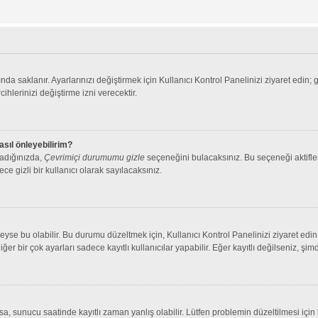
nda saklanır. Ayarlarınızı değiştirmek için Kullanıcı Kontrol Panelinizi ziyaret edin; 
cihlerinizi değiştirme izni verecektir.
asıl önleyebilirim?
ladığınızda,
Çevrimiçi durumumu gizle
seçeneğini bulacaksınız. Bu seçeneği aktifleşt
ce gizli bir kullanıcı olarak sayılacaksınız.
se bu olabilir. Bu durumu düzeltmek için, Kullanıcı Kontrol Panelinizi ziyaret edin 
iğer bir çok ayarları sadece kayıtlı kullanıcılar yapabilir. Eğer kayıtlı değilseniz, 
 sunucu saatinde kayıtlı zaman yanlış olabilir. Lütfen problemin düzeltilmesi için b