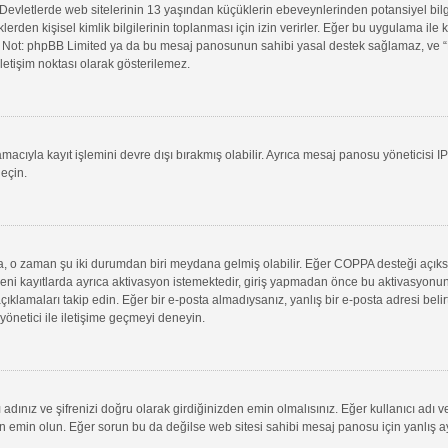
evletlerde web sitelerinin 13 yaşından küçüklerin ebeveynlerinden potansiyel bilgi t
klerden kişisel kimlik bilgilerinin toplanması için izin verirler. Eğer bu uygulama il
in. Not: phpBB Limited ya da bu mesaj panosunun sahibi yasal destek sağlamaz, ve “B
letişim noktası olarak gösterilemez.
macıyla kayıt işlemini devre dışı bırakmış olabilir. Ayrıca mesaj panosu yöneticisi I
geçin.
uysa, o zaman şu iki durumdan biri meydana gelmiş olabilir. Eğer COPPA desteği açık
yeni kayıtlarda ayrıca aktivasyon istemektedir, giriş yapmadan önce bu aktivasyonun
 açıklamaları takip edin. Eğer bir e-posta almadıysanız, yanlış bir e-posta adresi belir
 yönetici ile iletişime geçmeyi deneyin.
adınız ve şifrenizi doğru olarak girdiğinizden emin olmalısınız. Eğer kullanıcı adı 
min olun. Eğer sorun bu da değilse web sitesi sahibi mesaj panosu için yanlış aya