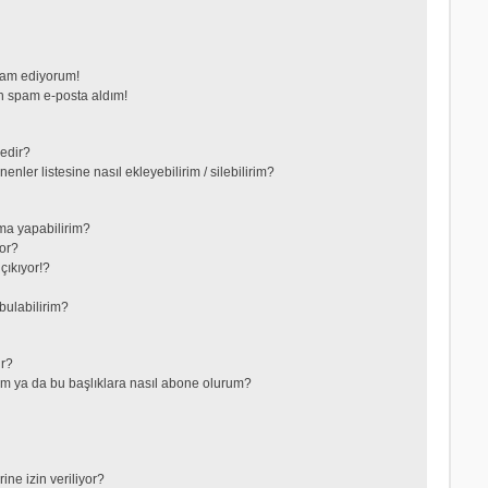
vam ediyorum!
 spam e-posta aldım!
nedir?
nler listesine nasıl ekleyebilirim / silebilirim?
ma yapabilirim?
or?
çıkıyor!?
bulabilirim?
ir?
lerim ya da bu başlıklara nasıl abone olurum?
ne izin veriliyor?