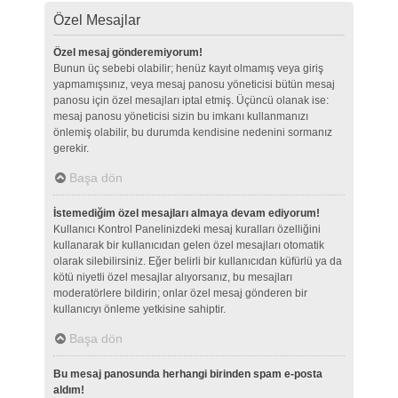
Özel Mesajlar
Özel mesaj gönderemiyorum!
Bunun üç sebebi olabilir; henüz kayıt olmamış veya giriş
yapmamışsınız, veya mesaj panosu yöneticisi bütün mesaj
panosu için özel mesajları iptal etmiş. Üçüncü olanak ise:
mesaj panosu yöneticisi sizin bu imkanı kullanmanızı
önlemiş olabilir, bu durumda kendisine nedenini sormanız
gerekir.
Başa dön
İstemediğim özel mesajları almaya devam ediyorum!
Kullanıcı Kontrol Panelinizdeki mesaj kuralları özelliğini
kullanarak bir kullanıcıdan gelen özel mesajları otomatik
olarak silebilirsiniz. Eğer belirli bir kullanıcıdan küfürlü ya da
kötü niyetli özel mesajlar alıyorsanız, bu mesajları
moderatörlere bildirin; onlar özel mesaj gönderen bir
kullanıcıyı önleme yetkisine sahiptir.
Başa dön
Bu mesaj panosunda herhangi birinden spam e-posta
aldım!