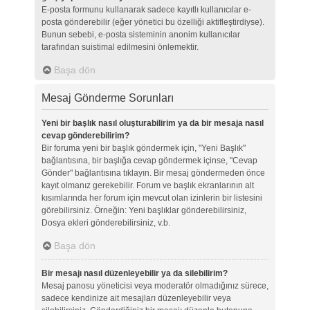
E-posta formunu kullanarak sadece kayıtlı kullanıcılar e-
posta gönderebilir (eğer yönetici bu özelliği aktifleştirdiyse).
Bunun sebebi, e-posta sisteminin anonim kullanıcılar
tarafından suistimal edilmesini önlemektir.
Başa dön
Mesaj Gönderme Sorunları
Yeni bir başlık nasıl oluşturabilirim ya da bir mesaja nasıl
cevap gönderebilirim?
Bir foruma yeni bir başlık göndermek için, "Yeni Başlık"
bağlantısına, bir başlığa cevap göndermek içinse, "Cevap
Gönder" bağlantısına tıklayın. Bir mesaj göndermeden önce
kayıt olmanız gerekebilir. Forum ve başlık ekranlarının alt
kısımlarında her forum için mevcut olan izinlerin bir listesini
görebilirsiniz. Örneğin: Yeni başlıklar gönderebilirsiniz,
Dosya ekleri gönderebilirsiniz, v.b.
Başa dön
Bir mesajı nasıl düzenleyebilir ya da silebilirim?
Mesaj panosu yöneticisi veya moderatör olmadığınız sürece,
sadece kendinize ait mesajları düzenleyebilir veya