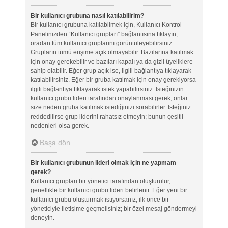
Bir kullanıcı grubuna nasıl katılabilirim?
Bir kullanıcı grubuna katılabilmek için, Kullanıcı Kontrol
Panelinizden “Kullanıcı grupları” bağlantısına tıklayın;
oradan tüm kullanıcı gruplarını görüntüleyebilirsiniz.
Grupların tümü erişime açık olmayabilir. Bazılarına katılmak
için onay gerekebilir ve bazıları kapalı ya da gizli üyeliklere
sahip olabilir. Eğer grup açık ise, ilgili bağlantıya tıklayarak
katılabilirsiniz. Eğer bir gruba katılmak için onay gerekiyorsa
ilgili bağlantıya tıklayarak istek yapabilirsiniz. İsteğinizin
kullanıcı grubu lideri tarafından onaylanması gerek, onlar
size neden gruba katılmak istediğinizi sorabilirler. İsteğiniz
reddedilirse grup liderini rahatsız etmeyin; bunun çeşitli
nedenleri olsa gerek.
Başa dön
Bir kullanıcı grubunun lideri olmak için ne yapmam
gerek?
Kullanıcı grupları bir yönetici tarafından oluşturulur,
genellikle bir kullanıcı grubu lideri belirlenir. Eğer yeni bir
kullanıcı grubu oluşturmak istiyorsanız, ilk önce bir
yöneticiyle iletişime geçmelisiniz; bir özel mesaj göndermeyi
deneyin.