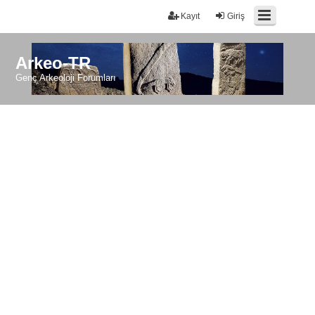
Kayıt
Giriş
Arkeo-TR
Genç Arkeoloji Forumları