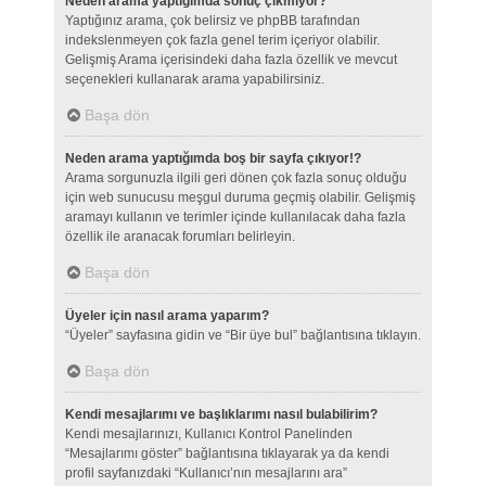
Neden arama yaptığımda sonuç çıkmıyor?
Yaptığınız arama, çok belirsiz ve phpBB tarafından
indekslenmeyen çok fazla genel terim içeriyor olabilir.
Gelişmiş Arama içerisindeki daha fazla özellik ve mevcut
seçenekleri kullanarak arama yapabilirsiniz.
Başa dön
Neden arama yaptığımda boş bir sayfa çıkıyor!?
Arama sorgunuzla ilgili geri dönen çok fazla sonuç olduğu
için web sunucusu meşgul duruma geçmiş olabilir. Gelişmiş
aramayı kullanın ve terimler içinde kullanılacak daha fazla
özellik ile aranacak forumları belirleyin.
Başa dön
Üyeler için nasıl arama yaparım?
“Üyeler” sayfasına gidin ve “Bir üye bul” bağlantısına tıklayın.
Başa dön
Kendi mesajlarımı ve başlıklarımı nasıl bulabilirim?
Kendi mesajlarınızı, Kullanıcı Kontrol Panelinden
“Mesajlarımı göster” bağlantısına tıklayarak ya da kendi
profil sayfanızdaki “Kullanıcı’nın mesajlarını ara”