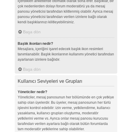
içerdikleri anketlerde otomatik olarak sona erer. Başlıklar, bir
çok nedenlerden dolayı forum moderatörü ya da mesaj
panosu yöneticisi tarafından kilitlenmiş olabilir. Ayrıca mesaj
panosu yöneticisi tarafından verilen izinlere bağlı olarak
kendi başlıklarınızı kilitleyebilirsiniz.
Başa dön
Başlık ikonları nedir?
Mesajlara, içeriğini işaret edecek başlık ikon resimleri
tanımlanabilir. Başlık ikonlarının kullanımı yönetici tarafından
ayarlanan izinlere bağlıdır.
Başa dön
Kullanıcı Seviyeleri ve Grupları
Yöneticiler nedir?
Yöneticiler, mesaj panosunun her bölümünde en çok yetkiye
sahip olan üyelerdir. Bu üyeler, mesaj panosunun her türlü
işlevini kontrol edebilir: izin verme, yetkilendirme, kullanıcı
yasaklama, kullanıcı grupları oluşturma, moderatör
yetkilerini verme vs. Ayrıca onlar mesaj panosu kurucusu
tarafından verilen ayarlara bağlı olarak bütün forumlarda
tam moderatör yetkilerine sahip olabilirler.