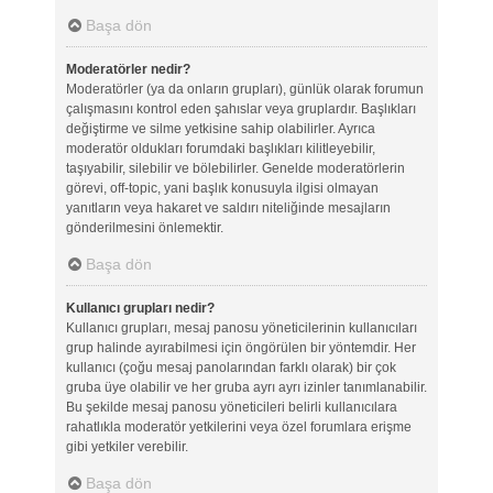
Başa dön
Moderatörler nedir?
Moderatörler (ya da onların grupları), günlük olarak forumun
çalışmasını kontrol eden şahıslar veya gruplardır. Başlıkları
değiştirme ve silme yetkisine sahip olabilirler. Ayrıca
moderatör oldukları forumdaki başlıkları kilitleyebilir,
taşıyabilir, silebilir ve bölebilirler. Genelde moderatörlerin
görevi, off-topic, yani başlık konusuyla ilgisi olmayan
yanıtların veya hakaret ve saldırı niteliğinde mesajların
gönderilmesini önlemektir.
Başa dön
Kullanıcı grupları nedir?
Kullanıcı grupları, mesaj panosu yöneticilerinin kullanıcıları
grup halinde ayırabilmesi için öngörülen bir yöntemdir. Her
kullanıcı (çoğu mesaj panolarından farklı olarak) bir çok
gruba üye olabilir ve her gruba ayrı ayrı izinler tanımlanabilir.
Bu şekilde mesaj panosu yöneticileri belirli kullanıcılara
rahatlıkla moderatör yetkilerini veya özel forumlara erişme
gibi yetkiler verebilir.
Başa dön