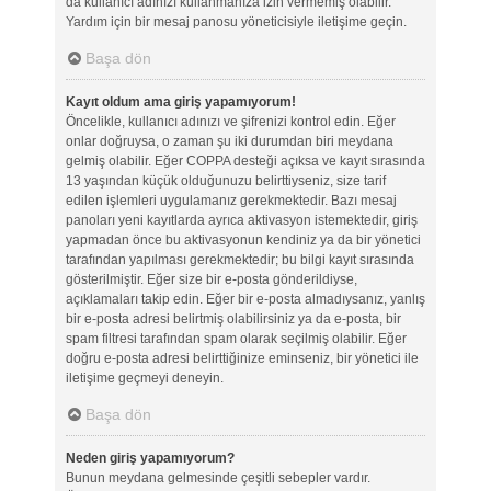
da kullanıcı adınızı kullanmanıza izin vermemiş olabilir.
Yardım için bir mesaj panosu yöneticisiyle iletişime geçin.
Başa dön
Kayıt oldum ama giriş yapamıyorum!
Öncelikle, kullanıcı adınızı ve şifrenizi kontrol edin. Eğer
onlar doğruysa, o zaman şu iki durumdan biri meydana
gelmiş olabilir. Eğer COPPA desteği açıksa ve kayıt sırasında
13 yaşından küçük olduğunuzu belirttiyseniz, size tarif
edilen işlemleri uygulamanız gerekmektedir. Bazı mesaj
panoları yeni kayıtlarda ayrıca aktivasyon istemektedir, giriş
yapmadan önce bu aktivasyonun kendiniz ya da bir yönetici
tarafından yapılması gerekmektedir; bu bilgi kayıt sırasında
gösterilmiştir. Eğer size bir e-posta gönderildiyse,
açıklamaları takip edin. Eğer bir e-posta almadıysanız, yanlış
bir e-posta adresi belirtmiş olabilirsiniz ya da e-posta, bir
spam filtresi tarafından spam olarak seçilmiş olabilir. Eğer
doğru e-posta adresi belirttiğinize eminseniz, bir yönetici ile
iletişime geçmeyi deneyin.
Başa dön
Neden giriş yapamıyorum?
Bunun meydana gelmesinde çeşitli sebepler vardır.