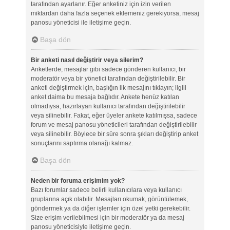
tarafından ayarlanır. Eğer anketiniz için izin verilen
miktardan daha fazla seçenek eklemeniz gerekiyorsa, mesaj
panosu yöneticisi ile iletişime geçin.
Başa dön
Bir anketi nasıl değiştirir veya silerim?
Anketlerde, mesajlar gibi sadece gönderen kullanıcı, bir
moderatör veya bir yönetici tarafından değiştirilebilir. Bir
anketi değiştirmek için, başlığın ilk mesajını tıklayın; ilgili
anket daima bu mesaja bağlıdır. Ankete henüz katılan
olmadıysa, hazırlayan kullanıcı tarafından değiştirilebilir
veya silinebilir. Fakat, eğer üyeler ankete katılmışsa, sadece
forum ve mesaj panosu yöneticileri tarafından değiştirilebilir
veya silinebilir. Böylece bir süre sonra şıkları değiştirip anket
sonuçlarını saptırma olanağı kalmaz.
Başa dön
Neden bir foruma erişimim yok?
Bazı forumlar sadece belirli kullanıcılara veya kullanıcı
gruplarına açık olabilir. Mesajları okumak, görüntülemek,
göndermek ya da diğer işlemler için özel yetki gerekebilir.
Size erişim verilebilmesi için bir moderatör ya da mesaj
panosu yöneticisiyle iletişime geçin.