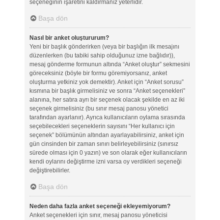
seçeneğinin işaretini kaldırmanız yeterlidir.
Başa dön
Nasıl bir anket oluştururum?
Yeni bir başlık gönderirken (veya bir başlığın ilk mesajını
düzenlerken (bu tabiki sahip olduğunuz izne bağlıdır)),
mesaj gönderme formunun altında “Anket oluştur” sekmesini
göreceksiniz (böyle bir formu göremiyorsanız, anket
oluşturma yetkiniz yok demektir). Anket için “Anket sorusu”
kısmına bir başlık girmelisiniz ve sonra “Anket seçenekleri”
alanına, her satıra ayrı bir seçenek olacak şekilde en az iki
seçenek girmelisiniz (bu sınır mesaj panosu yönetici
tarafından ayarlanır). Ayrıca kullanıcıların oylama sırasında
seçebilecekleri seçeneklerin sayısını “Her kullanıcı için
seçenek” bölümünün altından ayarlayabilirsiniz, anket için
gün cinsinden bir zaman sınırı belirleyebilirsiniz (sınırsız
sürede olması için 0 yazın) ve son olarak eğer kullanıcıların
kendi oylarını değiştirme izni varsa oy verdikleri seçeneği
değiştirebilirler.
Başa dön
Neden daha fazla anket seçeneği ekleyemiyorum?
Anket seçenekleri için sınır, mesaj panosu yöneticisi