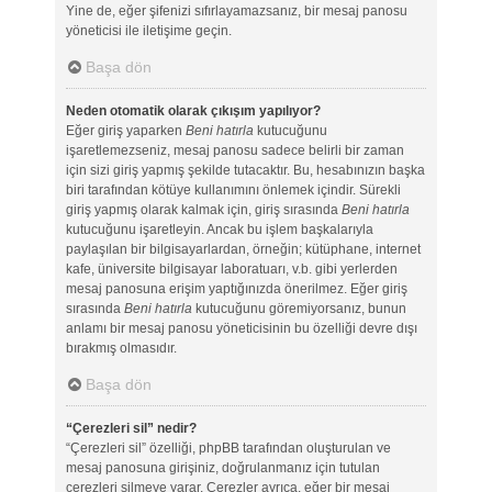
Yine de, eğer şifenizi sıfırlayamazsanız, bir mesaj panosu
yöneticisi ile iletişime geçin.
Başa dön
Neden otomatik olarak çıkışım yapılıyor?
Eğer giriş yaparken
Beni hatırla
kutucuğunu
işaretlemezseniz, mesaj panosu sadece belirli bir zaman
için sizi giriş yapmış şekilde tutacaktır. Bu, hesabınızın başka
biri tarafından kötüye kullanımını önlemek içindir. Sürekli
giriş yapmış olarak kalmak için, giriş sırasında
Beni hatırla
kutucuğunu işaretleyin. Ancak bu işlem başkalarıyla
paylaşılan bir bilgisayarlardan, örneğin; kütüphane, internet
kafe, üniversite bilgisayar laboratuarı, v.b. gibi yerlerden
mesaj panosuna erişim yaptığınızda önerilmez. Eğer giriş
sırasında
Beni hatırla
kutucuğunu göremiyorsanız, bunun
anlamı bir mesaj panosu yöneticisinin bu özelliği devre dışı
bırakmış olmasıdır.
Başa dön
“Çerezleri sil” nedir?
“Çerezleri sil” özelliği, phpBB tarafından oluşturulan ve
mesaj panosuna girişiniz, doğrulanmanız için tutulan
çerezleri silmeye yarar. Çerezler ayrıca, eğer bir mesaj