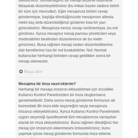
silebilirsiniz. Gönderdiğiniz bir mesajı düzenle butonuna
tıklayarak düzenleyebilirsiniz (bu imkan bazen sadece belirli
bir süre için mevcuttur). Eğer mesajınıza birileri cevap
göndermişse, başlığa döndüğünüzde mesajınızın altında
metni kaç defa düzenlediğinizi gösteren kısa bir yazı
göreceksiniz. Mesajınıza henüz cevap verilmemişse, bu not
görülmez. Ayrıca mesajınız mesaj panosu yöneticileri veya
moderatörler tarafından düzenlenince de bu metin
görünmez. Buna rağmen mesajı neden düzenlediklerine
dair kendilerine has bir not bırakabilirler. Not: Normal
kullanıcılar herhangi birinden cevap geldikten sonra bir
mesajı silemezler.
Başa dön
Mesajıma bir imza nasıl eklerim?
Herhangi bir mesaja imzanızı ekleyebilmek için öncelikle
Kullanıcı Kontrol Panelinizden bir imza oluşturmanız
gerekmektedir. Daha sonra mesaj gönderme formunun alt
kısmındaki
Bir imza ekle
seçeneğini seçip mesajınıza
imzanızı ekleyebilirsiniz. Ayrıca Kullanıcı Kontrol Panelindeki
uygun seçeneği işaretleyerek tüm mesajlarınıza varsayılan
olarak bir imza ekleyebilirsiniz. Buna rağmen dilediğiniz her
mesaj için imzanızın eklenmesini önleyebilirsiniz, bunu
yapmak içinse mesaj gönderme formunda imza ekleme