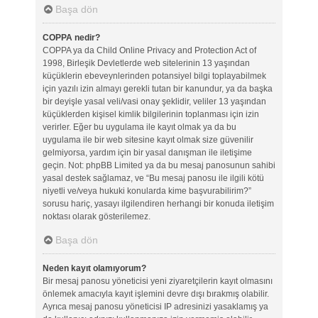
Başa dön
COPPA nedir?
COPPA ya da Child Online Privacy and Protection Act of
1998, Birleşik Devletlerde web sitelerinin 13 yaşından
küçüklerin ebeveynlerinden potansiyel bilgi toplayabilmek
için yazılı izin almayı gerekli tutan bir kanundur, ya da başka
bir deyişle yasal veli/vasi onay şeklidir, veliler 13 yaşından
küçüklerden kişisel kimlik bilgilerinin toplanması için izin
verirler. Eğer bu uygulama ile kayıt olmak ya da bu
uygulama ile bir web sitesine kayıt olmak size güvenilir
gelmiyorsa, yardım için bir yasal danışman ile iletişime
geçin. Not: phpBB Limited ya da bu mesaj panosunun sahibi
yasal destek sağlamaz, ve “Bu mesaj panosu ile ilgili kötü
niyetli ve/veya hukuki konularda kime başvurabilirim?”
sorusu hariç, yasayı ilgilendiren herhangi bir konuda iletişim
noktası olarak gösterilemez.
Başa dön
Neden kayıt olamıyorum?
Bir mesaj panosu yöneticisi yeni ziyaretçilerin kayıt olmasını
önlemek amacıyla kayıt işlemini devre dışı bırakmış olabilir.
Ayrıca mesaj panosu yöneticisi IP adresinizi yasaklamış ya