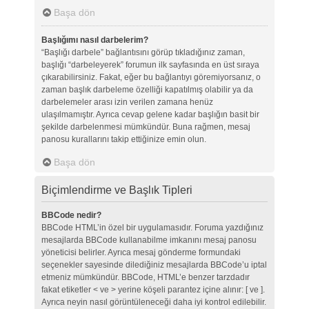
Başa dön
Başlığımı nasıl darbelerim?
“Başlığı darbele” bağlantısını görüp tıkladığınız zaman,
başlığı “darbeleyerek” forumun ilk sayfasında en üst sıraya
çıkarabilirsiniz. Fakat, eğer bu bağlantıyı göremiyorsanız, o
zaman başlık darbeleme özelliği kapatılmış olabilir ya da
darbelemeler arası izin verilen zamana henüz
ulaşılmamıştır. Ayrıca cevap gelene kadar başlığın basit bir
şekilde darbelenmesi mümkündür. Buna rağmen, mesaj
panosu kurallarını takip ettiğinize emin olun.
Başa dön
Biçimlendirme ve Başlık Tipleri
BBCode nedir?
BBCode HTML’in özel bir uygulamasıdır. Foruma yazdığınız
mesajlarda BBCode kullanabilme imkanını mesaj panosu
yöneticisi belirler. Ayrıca mesaj gönderme formundaki
seçenekler sayesinde dilediğiniz mesajlarda BBCode’u iptal
etmeniz mümkündür. BBCode, HTML’e benzer tarzdadır
fakat etiketler < ve > yerine köşeli parantez içine alınır: [ ve ].
Ayrıca neyin nasıl görüntüleneceği daha iyi kontrol edilebilir.