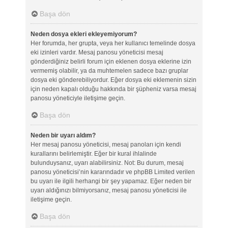
Başa dön
Neden dosya ekleri ekleyemiyorum?
Her forumda, her grupta, veya her kullanıcı temelinde dosya
eki izinleri vardır. Mesaj panosu yöneticisi mesaj
gönderdiğiniz belirli forum için eklenen dosya eklerine izin
vermemiş olabilir, ya da muhtemelen sadece bazı gruplar
dosya eki gönderebiliyordur. Eğer dosya eki eklemenin sizin
için neden kapalı olduğu hakkında bir şüpheniz varsa mesaj
panosu yöneticiyle iletişime geçin.
Başa dön
Neden bir uyarı aldım?
Her mesaj panosu yöneticisi, mesaj panoları için kendi
kurallarını belirlemiştir. Eğer bir kural ihlalinde
bulunduysanız, uyarı alabilirsiniz. Not: Bu durum, mesaj
panosu yöneticisi’nin kararındadır ve phpBB Limited verilen
bu uyarı ile ilgili herhangi bir şey yapamaz. Eğer neden bir
uyarı aldığınızı bilmiyorsanız, mesaj panosu yöneticisi ile
iletişime geçin.
Başa dön