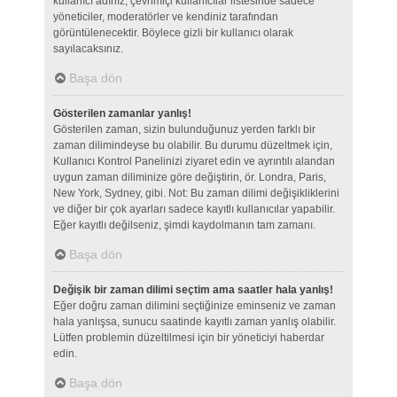
kullanıcı adınız, çevrimiçi kullanıcılar listesinde sadece
yöneticiler, moderatörler ve kendiniz tarafından
görüntülenecektir. Böylece gizli bir kullanıcı olarak
sayılacaksınız.
Başa dön
Gösterilen zamanlar yanlış!
Gösterilen zaman, sizin bulunduğunuz yerden farklı bir
zaman dilimindeyse bu olabilir. Bu durumu düzeltmek için,
Kullanıcı Kontrol Panelinizi ziyaret edin ve ayrıntılı alandan
uygun zaman diliminize göre değiştirin, ör. Londra, Paris,
New York, Sydney, gibi. Not: Bu zaman dilimi değişikliklerini
ve diğer bir çok ayarları sadece kayıtlı kullanıcılar yapabilir.
Eğer kayıtlı değilseniz, şimdi kaydolmanın tam zamanı.
Başa dön
Değişik bir zaman dilimi seçtim ama saatler hala yanlış!
Eğer doğru zaman dilimini seçtiğinize eminseniz ve zaman
hala yanlışsa, sunucu saatinde kayıtlı zaman yanlış olabilir.
Lütfen problemin düzeltilmesi için bir yöneticiyi haberdar
edin.
Başa dön