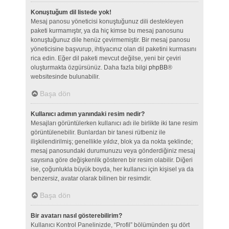
Konuştuğum dil listede yok!
Mesaj panosu yöneticisi konuştuğunuz dili destekleyen
paketi kurmamıştır, ya da hiç kimse bu mesaj panosunu
konuştuğunuz dile henüz çevirmemiştir. Bir mesaj panosu
yöneticisine başvurup, ihtiyacınız olan dil paketini kurmasını
rica edin. Eğer dil paketi mevcut değilse, yeni bir çeviri
oluşturmakta özgürsünüz. Daha fazla bilgi
phpBB
®
websitesinde bulunabilir.
Başa dön
Kullanıcı adımın yanındaki resim nedir?
Mesajları görüntülerken kullanıcı adı ile birlikte iki tane resim
görüntülenebilir. Bunlardan bir tanesi rütbeniz ile
ilişkilendirilmiş; genellikle yıldız, blok ya da nokta şeklinde;
mesaj panosundaki durumunuzu veya gönderdiğiniz mesaj
sayısına göre değişkenlik gösteren bir resim olabilir. Diğeri
ise, çoğunlukla büyük boyda, her kullanıcı için kişisel ya da
benzersiz, avatar olarak bilinen bir resimdir.
Başa dön
Bir avatarı nasıl gösterebilirim?
Kullanıcı Kontrol Panelinizde, “Profil” bölümünden şu dört