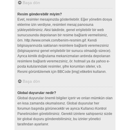
Başa dön
Resim gönderebilir miyim?
Evet, resimler mesajınızda gösterilebilir. Eğer yönetim dosya
eklerine izin verdiyse, resimleri mesaj panosuna
yükleyebilirsiniz. Aksi takdirde, genel erişilebilir bir web
sunucusunda depolanan bir resime bağlantı vermelisiniz,
örn. http://www.ornek.com/benim-resmim.gif. Kendi
bilgisayarınızda saklanan resimlere bağlantı veremezsiniz
(bilgisayarınız genel erişilebilir bir sunucu olmadığı sürece).
Ayrıca kimlik doğrulama mekanizmaları ardında depolanan
resimlere bağlantı veremezsiniz, ör. hotmail ya da yahoo e-
posta kutularındaki resimler, şifre korumları siteler, v.b.
Resmi görüntülemek için BBCode [img] etiketini kullanın.
Başa dön
Global duyurular nedir?
Global duyurular önemli bilgiler içerir ve onları mümkün olan
en kısa zamanda okumalısınız. Global duyurular her
forumun başında görünecektir ve ayrıca Kullanıcı Kontrol
Panelinizden görebilirsiniz. Gerekli izinlere sahipseniz sizde
bir global duyuru gönderebilirsiniz, bu izinler yönetici
tarafından ayarlanır.