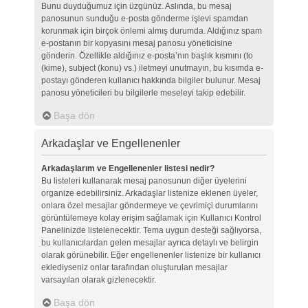
Bunu duyduğumuz için üzgünüz. Aslında, bu mesaj
panosunun sunduğu e-posta gönderme işlevi spamdan
korunmak için birçok önlemi almış durumda. Aldığınız spam
e-postanın bir kopyasını mesaj panosu yöneticisine
gönderin. Özellikle aldığınız e-posta’nın başlık kısmını (to
(kime), subject (konu) vs.) iletmeyi unutmayın, bu kısımda e-
postayı gönderen kullanıcı hakkında bilgiler bulunur. Mesaj
panosu yöneticileri bu bilgilerle meseleyi takip edebilir.
Başa dön
Arkadaşlar ve Engellenenler
Arkadaşlarım ve Engellenenler listesi nedir?
Bu listeleri kullanarak mesaj panosunun diğer üyelerini
organize edebilirsiniz. Arkadaşlar listenize eklenen üyeler,
onlara özel mesajlar göndermeye ve çevrimiçi durumlarını
görüntülemeye kolay erişim sağlamak için Kullanıcı Kontrol
Panelinizde listelenecektir. Tema uygun desteği sağlıyorsa,
bu kullanıcılardan gelen mesajlar ayrıca detaylı ve belirgin
olarak görünebilir. Eğer engellenenler listenize bir kullanıcı
eklediyseniz onlar tarafından oluşturulan mesajlar
varsayılan olarak gizlenecektir.
Başa dön