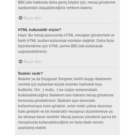
BBCode hakkında daha geniş bilgiler için, mesaj gönderme
sayfasından ulaşabileceğiniz rehbere bakınız.
Başa dön
HTML kullanabilir miyim?
Hayır. Bu mesaj panosunda HTML mesajları göndermek ve
farklı HTML kodları kullanmak mümkün değildir. Daha fazla
biçimlendirme için HTML yerine BBCode kullanarak
uygulayabilirsiniz.
Başa dön
İfadeler nedir?
İfadeler ya da Duygusal Simgeler, belirli duygu ifadelerini
vermek için kullanılan küçük resimler halindeki kısa
kodlardır. Örn. :) mutlu, :( ise üzgün anlamındadır.
Kullanabileceğiniz ifadelerin tam listesini mesaj gönderme
formunda görebilirsiniz. İfadeleri aşırı derecede
kullanmamaya özen gösterin, onlar metin yoksa okunmaz
hale gelebilir ve bir moderatör mesajınızı düzenlemeye ya
da silmeye karar verebilir. Mesaj panosu yöneticisi ayrıca bir
mesajınızda kullanabileceğiniz en fazla ifade sınırını
ayarlamış olabilir.