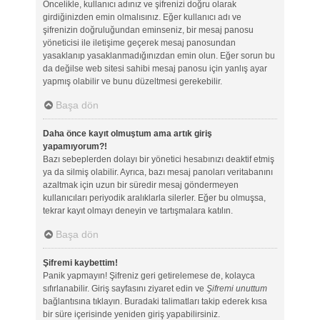
Öncelikle, kullanıcı adınız ve şifrenizi doğru olarak
girdiğinizden emin olmalısınız. Eğer kullanıcı adı ve
şifrenizin doğruluğundan eminseniz, bir mesaj panosu
yöneticisi ile iletişime geçerek mesaj panosundan
yasaklanıp yasaklanmadığınızdan emin olun. Eğer sorun bu
da değilse web sitesi sahibi mesaj panosu için yanlış ayar
yapmış olabilir ve bunu düzeltmesi gerekebilir.
Başa dön
Daha önce kayıt olmuştum ama artık giriş
yapamıyorum?!
Bazı sebeplerden dolayı bir yönetici hesabınızı deaktif etmiş
ya da silmiş olabilir. Ayrıca, bazı mesaj panoları veritabanını
azaltmak için uzun bir süredir mesaj göndermeyen
kullanıcıları periyodik aralıklarla silerler. Eğer bu olmuşsa,
tekrar kayıt olmayı deneyin ve tartışmalara katılın.
Başa dön
Şifremi kaybettim!
Panik yapmayın! Şifreniz geri getirelemese de, kolayca
sıfırlanabilir. Giriş sayfasını ziyaret edin ve
Şifremi unuttum
bağlantısına tıklayın. Buradaki talimatları takip ederek kısa
bir süre içerisinde yeniden giriş yapabilirsiniz.