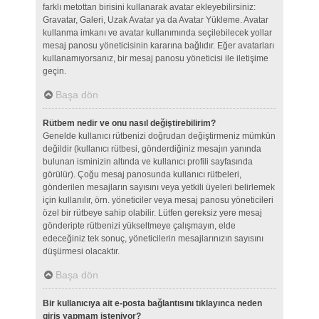
farklı metottan birisini kullanarak avatar ekleyebilirsiniz:
Gravatar, Galeri, Uzak Avatar ya da Avatar Yükleme. Avatar
kullanma imkanı ve avatar kullanımında seçilebilecek yollar
mesaj panosu yöneticisinin kararına bağlıdır. Eğer avatarları
kullanamıyorsanız, bir mesaj panosu yöneticisi ile iletişime
geçin.
Başa dön
Rütbem nedir ve onu nasıl değiştirebilirim?
Genelde kullanıcı rütbenizi doğrudan değiştirmeniz mümkün
değildir (kullanıcı rütbesi, gönderdiğiniz mesajın yanında
bulunan isminizin altında ve kullanıcı profili sayfasında
görülür). Çoğu mesaj panosunda kullanıcı rütbeleri,
gönderilen mesajların sayısını veya yetkili üyeleri belirlemek
için kullanılır, örn. yöneticiler veya mesaj panosu yöneticileri
özel bir rütbeye sahip olabilir. Lütfen gereksiz yere mesaj
gönderipte rütbenizi yükseltmeye çalışmayın, elde
edeceğiniz tek sonuç, yöneticilerin mesajlarınızın sayısını
düşürmesi olacaktır.
Başa dön
Bir kullanıcıya ait e-posta bağlantısını tıklayınca neden
giriş yapmam isteniyor?