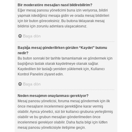
Bir moderatöre mesajları nasıl bildirebilirim?
Eğer mesaj panosu yöneticimi buna izin veriyorsa, bildiri
yapmak istediğiniz mesaja gidin ve orada mesaj bildirileri
için bir buton göreceksiniz. Bu butona tıklayarak mesaj
bildirisi için zorunlu adımlara ulaşacaksınız.
Başa dön
Başlığa mesaj gönderilirken görülen “Kaydet” butonu
nedir?
Bu buton sonraki bir tarihte tamamlamak ve göndermek için
başlığınızı taslak olarak kaydetmeye olanak sağlar.
Kaydedilen bir taslağı yeniden yüklemek için, Kullanıcı
Kontrol Panelini ziyaret edin.
Başa dön
Neden mesajımın onaylanması gerekiyor?
Mesaj panosu yöneticisi, foruma mesaj göndermek için ilk
önce mesajların incelenmesi gerektiğine karar vermiş
olabilir. Ayrıca yönetici, sizi bir kullanıcı grubuna yerleştirmiş
olabilir ve bu grubun mesajları gönderilmeden önce
incelenmesi gerekiyor olabilir. Daha fazla bilgi için lütfen
mesaj panosu yöneticisiyle iletişime geçin.