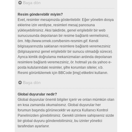
Başa dön
Resim gönderebilir miyim?
Evet, resimler mesajınızda gösterilebilir. Eğer yönetim dosya
eklerine izin verdiyse, resimleri mesaj panosuna
yükleyebilirsiniz. Aksi takdirde, genel erişilebilir bir web
sunucusunda depolanan bir resime bağlantı vermelisiniz,
örn. http://www.ornek.com/benim-resmim.gif. Kendi
bilgisayarınızda saklanan resimlere bağlantı veremezsiniz
(bilgisayarınız genel erişilebilir bir sunucu olmadığı sürece).
Ayrıca kimlik doğrulama mekanizmaları ardında depolanan
resimlere bağlantı veremezsiniz, ör. hotmail ya da yahoo e-
posta kutularındaki resimler, şifre korumları siteler, v.b.
Resmi görüntülemek için BBCode [img] etiketini kullanın.
Başa dön
Global duyurular nedir?
Global duyurular önemli bilgiler içerir ve onları mümkün olan
en kısa zamanda okumalısınız. Global duyurular her
forumun başında görünecektir ve ayrıca Kullanıcı Kontrol
Panelinizden görebilirsiniz. Gerekli izinlere sahipseniz sizde
bir global duyuru gönderebilirsiniz, bu izinler yönetici
tarafından ayarlanır.