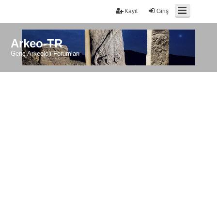
Kayıt
Giriş
Arkeo-TR
Genç Arkeoloji Forumları