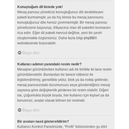
Konuştuğum dil listede yok!
Mesaj panosu yöneticisi konuştuğunuz dili destekleyen
paketi kurmamıştır, ya da hiç kimse bu mesaj panosunu
konuştuğunuz dile henüz çevirmemiştir. Bir mesaj panosu
yöneticisine başvurup, ihtiyacınız olan dil paketini kurmasını
rica edin. Eğer dil paketi mevcut değilse, yeni bir çeviri
oluşturmakta özgürsünüz. Daha fazla bilgi
phpBB
®
websitesinde bulunabilir.
Başa dön
Kullanıcı adımın yanındaki resim nedir?
Mesajları görüntülerken kullanıcı adı ile birlikte iki tane resim
görüntülenebilir. Bunlardan bir tanesi rütbeniz ile
ilişkilendirilmiş; genellikle yıldız, blok ya da nokta şeklinde;
mesaj panosundaki durumunuzu veya gönderdiğiniz mesaj
sayısına göre değişkenlik gösteren bir resim olabilir. Diğeri
ise, çoğunlukla büyük boyda, her kullanıcı için kişisel ya da
benzersiz, avatar olarak bilinen bir resimdir.
Başa dön
Bir avatarı nasıl gösterebilirim?
Kullanıcı Kontrol Panelinizde, “Profil” bölümünden şu dört