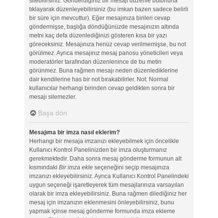
silebilirsiniz. Gönderdiğiniz bir mesajı düzenle butonuna
tıklayarak düzenleyebilirsiniz (bu imkan bazen sadece belirli
bir süre için mevcuttur). Eğer mesajınıza birileri cevap
göndermişse, başlığa döndüğünüzde mesajınızın altında
metni kaç defa düzenlediğinizi gösteren kısa bir yazı
göreceksiniz. Mesajınıza henüz cevap verilmemişse, bu not
görülmez. Ayrıca mesajınız mesaj panosu yöneticileri veya
moderatörler tarafından düzenlenince de bu metin
görünmez. Buna rağmen mesajı neden düzenlediklerine
dair kendilerine has bir not bırakabilirler. Not: Normal
kullanıcılar herhangi birinden cevap geldikten sonra bir
mesajı silemezler.
Başa dön
Mesajıma bir imza nasıl eklerim?
Herhangi bir mesaja imzanızı ekleyebilmek için öncelikle
Kullanıcı Kontrol Panelinizden bir imza oluşturmanız
gerekmektedir. Daha sonra mesaj gönderme formunun alt
kısmındaki
Bir imza ekle
seçeneğini seçip mesajınıza
imzanızı ekleyebilirsiniz. Ayrıca Kullanıcı Kontrol Panelindeki
uygun seçeneği işaretleyerek tüm mesajlarınıza varsayılan
olarak bir imza ekleyebilirsiniz. Buna rağmen dilediğiniz her
mesaj için imzanızın eklenmesini önleyebilirsiniz, bunu
yapmak içinse mesaj gönderme formunda imza ekleme