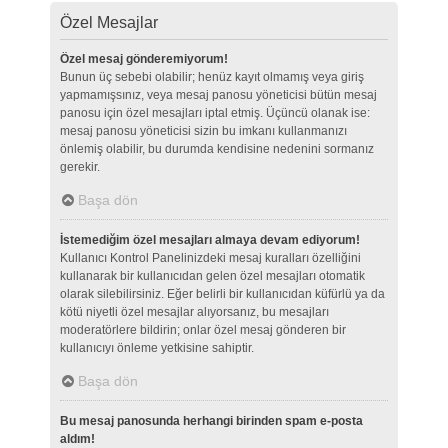
Özel Mesajlar
Özel mesaj gönderemiyorum!
Bunun üç sebebi olabilir; henüz kayıt olmamış veya giriş
yapmamışsınız, veya mesaj panosu yöneticisi bütün mesaj
panosu için özel mesajları iptal etmiş. Üçüncü olanak ise:
mesaj panosu yöneticisi sizin bu imkanı kullanmanızı
önlemiş olabilir, bu durumda kendisine nedenini sormanız
gerekir.
Başa dön
İstemediğim özel mesajları almaya devam ediyorum!
Kullanıcı Kontrol Panelinizdeki mesaj kuralları özelliğini
kullanarak bir kullanıcıdan gelen özel mesajları otomatik
olarak silebilirsiniz. Eğer belirli bir kullanıcıdan küfürlü ya da
kötü niyetli özel mesajlar alıyorsanız, bu mesajları
moderatörlere bildirin; onlar özel mesaj gönderen bir
kullanıcıyı önleme yetkisine sahiptir.
Başa dön
Bu mesaj panosunda herhangi birinden spam e-posta
aldım!