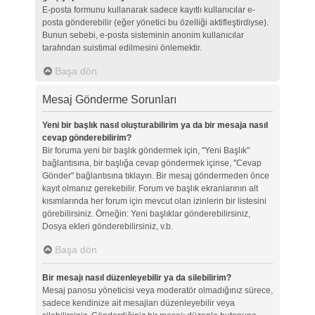
E-posta formunu kullanarak sadece kayıtlı kullanıcılar e-
posta gönderebilir (eğer yönetici bu özelliği aktifleştirdiyse).
Bunun sebebi, e-posta sisteminin anonim kullanıcılar
tarafından suistimal edilmesini önlemektir.
Başa dön
Mesaj Gönderme Sorunları
Yeni bir başlık nasıl oluşturabilirim ya da bir mesaja nasıl
cevap gönderebilirim?
Bir foruma yeni bir başlık göndermek için, "Yeni Başlık"
bağlantısına, bir başlığa cevap göndermek içinse, "Cevap
Gönder" bağlantısına tıklayın. Bir mesaj göndermeden önce
kayıt olmanız gerekebilir. Forum ve başlık ekranlarının alt
kısımlarında her forum için mevcut olan izinlerin bir listesini
görebilirsiniz. Örneğin: Yeni başlıklar gönderebilirsiniz,
Dosya ekleri gönderebilirsiniz, v.b.
Başa dön
Bir mesajı nasıl düzenleyebilir ya da silebilirim?
Mesaj panosu yöneticisi veya moderatör olmadığınız sürece,
sadece kendinize ait mesajları düzenleyebilir veya