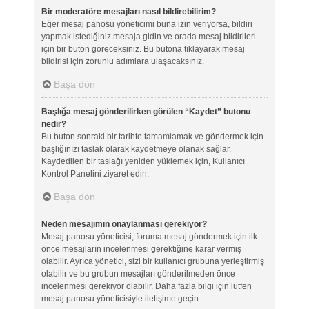
Bir moderatöre mesajları nasıl bildirebilirim?
Eğer mesaj panosu yöneticimi buna izin veriyorsa, bildiri
yapmak istediğiniz mesaja gidin ve orada mesaj bildirileri
için bir buton göreceksiniz. Bu butona tıklayarak mesaj
bildirisi için zorunlu adımlara ulaşacaksınız.
Başa dön
Başlığa mesaj gönderilirken görülen “Kaydet” butonu
nedir?
Bu buton sonraki bir tarihte tamamlamak ve göndermek için
başlığınızı taslak olarak kaydetmeye olanak sağlar.
Kaydedilen bir taslağı yeniden yüklemek için, Kullanıcı
Kontrol Panelini ziyaret edin.
Başa dön
Neden mesajımın onaylanması gerekiyor?
Mesaj panosu yöneticisi, foruma mesaj göndermek için ilk
önce mesajların incelenmesi gerektiğine karar vermiş
olabilir. Ayrıca yönetici, sizi bir kullanıcı grubuna yerleştirmiş
olabilir ve bu grubun mesajları gönderilmeden önce
incelenmesi gerekiyor olabilir. Daha fazla bilgi için lütfen
mesaj panosu yöneticisiyle iletişime geçin.