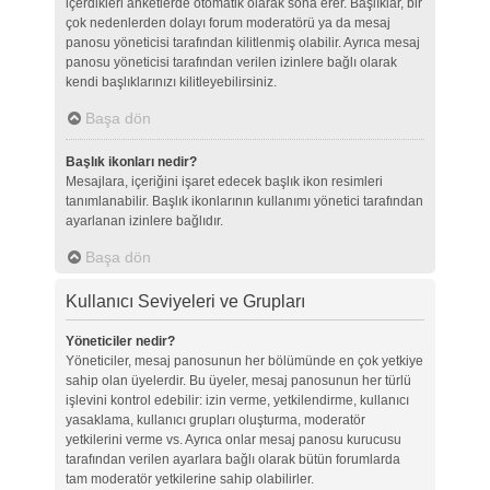
içerdikleri anketlerde otomatik olarak sona erer. Başlıklar, bir
çok nedenlerden dolayı forum moderatörü ya da mesaj
panosu yöneticisi tarafından kilitlenmiş olabilir. Ayrıca mesaj
panosu yöneticisi tarafından verilen izinlere bağlı olarak
kendi başlıklarınızı kilitleyebilirsiniz.
Başa dön
Başlık ikonları nedir?
Mesajlara, içeriğini işaret edecek başlık ikon resimleri
tanımlanabilir. Başlık ikonlarının kullanımı yönetici tarafından
ayarlanan izinlere bağlıdır.
Başa dön
Kullanıcı Seviyeleri ve Grupları
Yöneticiler nedir?
Yöneticiler, mesaj panosunun her bölümünde en çok yetkiye
sahip olan üyelerdir. Bu üyeler, mesaj panosunun her türlü
işlevini kontrol edebilir: izin verme, yetkilendirme, kullanıcı
yasaklama, kullanıcı grupları oluşturma, moderatör
yetkilerini verme vs. Ayrıca onlar mesaj panosu kurucusu
tarafından verilen ayarlara bağlı olarak bütün forumlarda
tam moderatör yetkilerine sahip olabilirler.