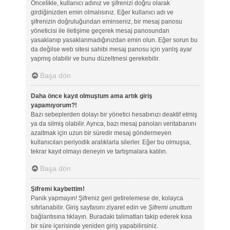
Öncelikle, kullanıcı adınız ve şifrenizi doğru olarak
girdiğinizden emin olmalısınız. Eğer kullanıcı adı ve
şifrenizin doğruluğundan eminseniz, bir mesaj panosu
yöneticisi ile iletişime geçerek mesaj panosundan
yasaklanıp yasaklanmadığınızdan emin olun. Eğer sorun bu
da değilse web sitesi sahibi mesaj panosu için yanlış ayar
yapmış olabilir ve bunu düzeltmesi gerekebilir.
Başa dön
Daha önce kayıt olmuştum ama artık giriş
yapamıyorum?!
Bazı sebeplerden dolayı bir yönetici hesabınızı deaktif etmiş
ya da silmiş olabilir. Ayrıca, bazı mesaj panoları veritabanını
azaltmak için uzun bir süredir mesaj göndermeyen
kullanıcıları periyodik aralıklarla silerler. Eğer bu olmuşsa,
tekrar kayıt olmayı deneyin ve tartışmalara katılın.
Başa dön
Şifremi kaybettim!
Panik yapmayın! Şifreniz geri getirelemese de, kolayca
sıfırlanabilir. Giriş sayfasını ziyaret edin ve
Şifremi unuttum
bağlantısına tıklayın. Buradaki talimatları takip ederek kısa
bir süre içerisinde yeniden giriş yapabilirsiniz.