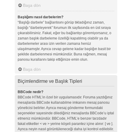
Başa dön
Başlığımı nasıl darbelerim?
“Başlığı darbele” bağlantısını görüp tıkladığınız zaman,
başlığı “darbeleyerek” forumun ilk sayfasında en üst sıraya
çıkarabilirsiniz. Fakat, eğer bu bağlantıyı göremiyorsanız, o
zaman başlık darbeleme özelliği kapatılmış olabilir ya da
darbelemeler arası izin verilen zamana henüz
ulaşılmamıştır. Ayrıca cevap gelene kadar başlığın basit bir
şekilde darbelenmesi mümkündür. Buna rağmen, mesaj
panosu kurallarını takip ettiğinize emin olun.
Başa dön
Biçimlendirme ve Başlık Tipleri
BBCode nedir?
BBCode HTML’in özel bir uygulamasıdır. Foruma yazdığınız
mesajlarda BBCode kullanabilme imkanını mesaj panosu
yöneticisi belirler. Ayrıca mesaj gönderme formundaki
seçenekler sayesinde dilediğiniz mesajlarda BBCode’u iptal
etmeniz mümkündür. BBCode, HTML’e benzer tarzdadır
fakat etiketler < ve > yerine köşeli parantez içine alınır: [ ve ].
Ayrıca neyin nasıl görüntüleneceği daha iyi kontrol edilebilir.