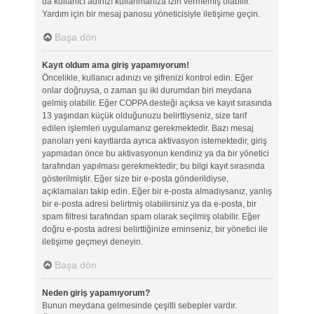
da kullanıcı adınızı kullanmanıza izin vermemiş olabilir.
Yardım için bir mesaj panosu yöneticisiyle iletişime geçin.
Başa dön
Kayıt oldum ama giriş yapamıyorum!
Öncelikle, kullanıcı adınızı ve şifrenizi kontrol edin. Eğer
onlar doğruysa, o zaman şu iki durumdan biri meydana
gelmiş olabilir. Eğer COPPA desteği açıksa ve kayıt sırasında
13 yaşından küçük olduğunuzu belirttiyseniz, size tarif
edilen işlemleri uygulamanız gerekmektedir. Bazı mesaj
panoları yeni kayıtlarda ayrıca aktivasyon istemektedir, giriş
yapmadan önce bu aktivasyonun kendiniz ya da bir yönetici
tarafından yapılması gerekmektedir; bu bilgi kayıt sırasında
gösterilmiştir. Eğer size bir e-posta gönderildiyse,
açıklamaları takip edin. Eğer bir e-posta almadıysanız, yanlış
bir e-posta adresi belirtmiş olabilirsiniz ya da e-posta, bir
spam filtresi tarafından spam olarak seçilmiş olabilir. Eğer
doğru e-posta adresi belirttiğinize eminseniz, bir yönetici ile
iletişime geçmeyi deneyin.
Başa dön
Neden giriş yapamıyorum?
Bunun meydana gelmesinde çeşitli sebepler vardır.