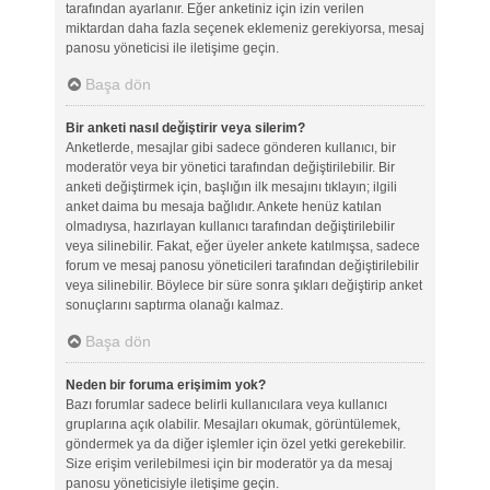
tarafından ayarlanır. Eğer anketiniz için izin verilen
miktardan daha fazla seçenek eklemeniz gerekiyorsa, mesaj
panosu yöneticisi ile iletişime geçin.
Başa dön
Bir anketi nasıl değiştirir veya silerim?
Anketlerde, mesajlar gibi sadece gönderen kullanıcı, bir
moderatör veya bir yönetici tarafından değiştirilebilir. Bir
anketi değiştirmek için, başlığın ilk mesajını tıklayın; ilgili
anket daima bu mesaja bağlıdır. Ankete henüz katılan
olmadıysa, hazırlayan kullanıcı tarafından değiştirilebilir
veya silinebilir. Fakat, eğer üyeler ankete katılmışsa, sadece
forum ve mesaj panosu yöneticileri tarafından değiştirilebilir
veya silinebilir. Böylece bir süre sonra şıkları değiştirip anket
sonuçlarını saptırma olanağı kalmaz.
Başa dön
Neden bir foruma erişimim yok?
Bazı forumlar sadece belirli kullanıcılara veya kullanıcı
gruplarına açık olabilir. Mesajları okumak, görüntülemek,
göndermek ya da diğer işlemler için özel yetki gerekebilir.
Size erişim verilebilmesi için bir moderatör ya da mesaj
panosu yöneticisiyle iletişime geçin.