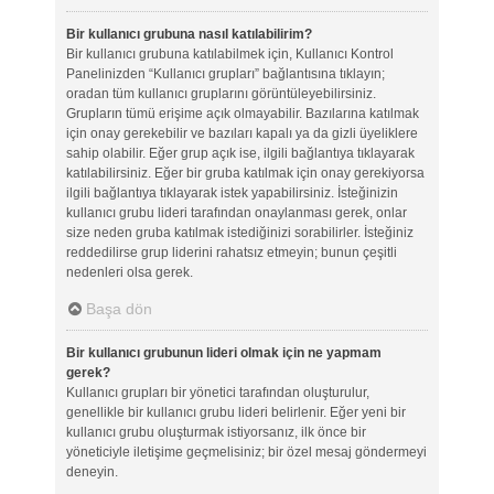
Bir kullanıcı grubuna nasıl katılabilirim?
Bir kullanıcı grubuna katılabilmek için, Kullanıcı Kontrol
Panelinizden “Kullanıcı grupları” bağlantısına tıklayın;
oradan tüm kullanıcı gruplarını görüntüleyebilirsiniz.
Grupların tümü erişime açık olmayabilir. Bazılarına katılmak
için onay gerekebilir ve bazıları kapalı ya da gizli üyeliklere
sahip olabilir. Eğer grup açık ise, ilgili bağlantıya tıklayarak
katılabilirsiniz. Eğer bir gruba katılmak için onay gerekiyorsa
ilgili bağlantıya tıklayarak istek yapabilirsiniz. İsteğinizin
kullanıcı grubu lideri tarafından onaylanması gerek, onlar
size neden gruba katılmak istediğinizi sorabilirler. İsteğiniz
reddedilirse grup liderini rahatsız etmeyin; bunun çeşitli
nedenleri olsa gerek.
Başa dön
Bir kullanıcı grubunun lideri olmak için ne yapmam
gerek?
Kullanıcı grupları bir yönetici tarafından oluşturulur,
genellikle bir kullanıcı grubu lideri belirlenir. Eğer yeni bir
kullanıcı grubu oluşturmak istiyorsanız, ilk önce bir
yöneticiyle iletişime geçmelisiniz; bir özel mesaj göndermeyi
deneyin.