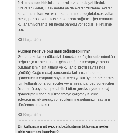
farklı metottan birisini kullanarak avatar ekleyebilirsiniz:
Gravatar, Galeri, Uzak Avatar ya da Avatar Yükleme. Avatar
kullanma imkanı ve avatar kullanımında seçilebilecek yollar
mesaj panosu yöneticisinin kararına bağlıdır. Eğer avatarları
kullanamıyorsanız, bir mesaj panosu yöneticisi ile iletişime
geçin.
Başa dön
Rütbem nedir ve onu nasıl değiştirebilirim?
Genelde kullanıcı rütbenizi doğrudan değiştirmeniz mümkün
değildir (kullanıcı rütbesi, gönderdiğiniz mesajın yanında
bulunan isminizin altında ve kullanıcı profili sayfasında
görülür). Çoğu mesaj panosunda kullanıcı rütbeleri,
gönderilen mesajların sayısını veya yetkili üyeleri belirlemek
için kullanılır, örn. yöneticiler veya mesaj panosu yöneticileri
özel bir rütbeye sahip olabilir. Lütfen gereksiz yere mesaj
gönderipte rütbenizi yükseltmeye çalışmayın, elde
edeceğiniz tek sonuç, yöneticilerin mesajlarınızın sayısını
düşürmesi olacaktır.
Başa dön
Bir kullanıcıya ait e-posta bağlantısını tıklayınca neden
giriş yapmam isteniyor?