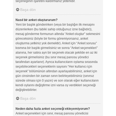
seçeneğinin işaretini kaldırmanız yeterlidir.
Başa dön
Nasıl bir anket oluştururum?
Yeni bir başlık gönderirken (veya bir başlığın ilk mesajını
düzenlerken (bu tabiki sahip olduğunuz izne bağlıdır)),
mesaj gönderme formunun altında “Anket oluştur” sekmesini
göreceksiniz (böyle bir formu göremiyorsanız, anket
oluşturma yetkiniz yok demektir). Anket için “Anket sorusu”
kısmına bir başlık girmelisiniz ve sonra “Anket seçenekleri”
alanına, her satıra ayrı bir seçenek olacak şekilde en az iki
seçenek girmelisiniz (bu sınır mesaj panosu yönetici
tarafından ayarlanır). Ayrıca kullanıcıların oylama sırasında
seçebilecekleri seçeneklerin sayısını “Her kullanıcı için
seçenek” bölümünün altından ayarlayabilirsiniz, anket için
gün cinsinden bir zaman sınırı belirleyebilirsiniz (sınırsız
sürede olması için 0 yazın) ve son olarak eğer kullanıcıların
kendi oylarını değiştirme izni varsa oy verdikleri seçeneği
değiştirebilirler.
Başa dön
Neden daha fazla anket seçeneği ekleyemiyorum?
Anket seçenekleri için sınır, mesaj panosu yöneticisi