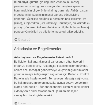
Bunu duyduğumuz için üzgünüz. Aslında, bu mesaj
panosunun sunduğu e-posta gönderme işlevi spamdan
korunmak için birçok önlemi almış durumda. Aldığınız spam
e-postanın bir kopyasını mesaj panosu yöneticisine
gönderin. Özellikle aldığınız e-posta’nın başlık kısmını (to
(kime), subject (konu) vs.) iletmeyi unutmayın, bu kısımda e-
postayı gönderen kullanıcı hakkında bilgiler bulunur. Mesaj
panosu yöneticileri bu bilgilerle meseleyi takip edebilir.
Başa dön
Arkadaşlar ve Engellenenler
Arkadaşlarım ve Engellenenler listesi nedir?
Bu listeleri kullanarak mesaj panosunun diğer üyelerini
organize edebilirsiniz. Arkadaşlar listenize eklenen üyeler,
onlara özel mesajlar göndermeye ve çevrimiçi durumlarını
görüntülemeye kolay erişim sağlamak için Kullanıcı Kontrol
Panelinizde listelenecektir. Tema uygun desteği sağlıyorsa,
bu kullanıcılardan gelen mesajlar ayrıca detaylı ve belirgin
olarak görünebilir. Eğer engellenenler listenize bir kullanıcı
eklediyseniz onlar tarafından oluşturulan mesajlar
varsayılan olarak gizlenecektir.
Başa dön