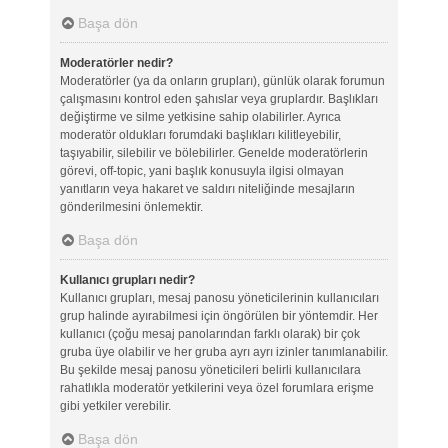
Başa dön
Moderatörler nedir?
Moderatörler (ya da onların grupları), günlük olarak forumun
çalışmasını kontrol eden şahıslar veya gruplardır. Başlıkları
değiştirme ve silme yetkisine sahip olabilirler. Ayrıca
moderatör oldukları forumdaki başlıkları kilitleyebilir,
taşıyabilir, silebilir ve bölebilirler. Genelde moderatörlerin
görevi, off-topic, yani başlık konusuyla ilgisi olmayan
yanıtların veya hakaret ve saldırı niteliğinde mesajların
gönderilmesini önlemektir.
Başa dön
Kullanıcı grupları nedir?
Kullanıcı grupları, mesaj panosu yöneticilerinin kullanıcıları
grup halinde ayırabilmesi için öngörülen bir yöntemdir. Her
kullanıcı (çoğu mesaj panolarından farklı olarak) bir çok
gruba üye olabilir ve her gruba ayrı ayrı izinler tanımlanabilir.
Bu şekilde mesaj panosu yöneticileri belirli kullanıcılara
rahatlıkla moderatör yetkilerini veya özel forumlara erişme
gibi yetkiler verebilir.
Başa dön