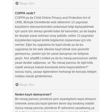
Başa dön
COPPA nedir?
COPPA ya da Child Online Privacy and Protection Act of
1998, Birleşik Devletlerde web sitelerinin 13 yaşından
küçüklerin ebeveynlerinden potansiyel bilgi toplayabilmek
için yazılı izin almayı gerekli tutan bir kanundur, ya da başka
bir deyişle yasal veli/vasi onay şeklidir, veliler 13 yaşından
küçüklerden kişisel kimlik bilgilerinin toplanması için izin
verirler. Eğer bu uygulama ile kayıt olmak ya da bu
uygulama ile bir web sitesine kayıt olmak size güvenilir
gelmiyorsa, yardım için bir yasal danışman ile iletişime
geçin. Not: phpBB Limited ya da bu mesaj panosunun sahibi
yasal destek sağlamaz, ve “Bu mesaj panosu ile ilgili kötü
niyetli ve/veya hukuki konularda kime başvurabilirim?”
sorusu hariç, yasayı ilgilendiren herhangi bir konuda iletişim
noktası olarak gösterilemez.
Başa dön
Neden kayıt olamıyorum?
Bir mesaj panosu yöneticisi yeni ziyaretçilerin kayıt olmasını
önlemek amacıyla kayıt işlemini devre dışı bırakmış olabilir.
Ayrıca mesaj panosu yöneticisi IP adresinizi yasaklamış ya