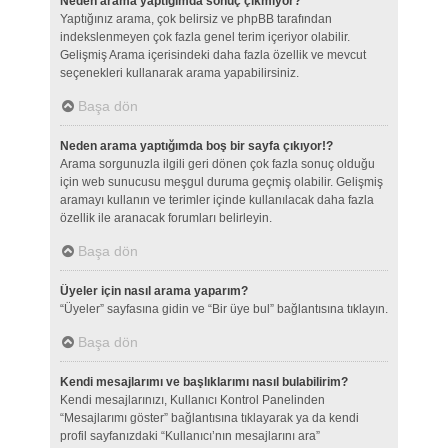
Neden arama yaptığımda sonuç çıkmıyor?
Yaptığınız arama, çok belirsiz ve phpBB tarafından
indekslenmeyen çok fazla genel terim içeriyor olabilir.
Gelişmiş Arama içerisindeki daha fazla özellik ve mevcut
seçenekleri kullanarak arama yapabilirsiniz.
Başa dön
Neden arama yaptığımda boş bir sayfa çıkıyor!?
Arama sorgunuzla ilgili geri dönen çok fazla sonuç olduğu
için web sunucusu meşgul duruma geçmiş olabilir. Gelişmiş
aramayı kullanın ve terimler içinde kullanılacak daha fazla
özellik ile aranacak forumları belirleyin.
Başa dön
Üyeler için nasıl arama yaparım?
“Üyeler” sayfasına gidin ve “Bir üye bul” bağlantısına tıklayın.
Başa dön
Kendi mesajlarımı ve başlıklarımı nasıl bulabilirim?
Kendi mesajlarınızı, Kullanıcı Kontrol Panelinden
“Mesajlarımı göster” bağlantısına tıklayarak ya da kendi
profil sayfanızdaki “Kullanıcı’nın mesajlarını ara”