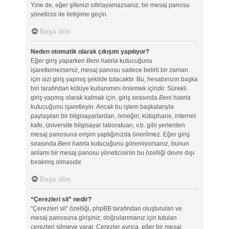
Yine de, eğer şifenizi sıfırlayamazsanız, bir mesaj panosu
yöneticisi ile iletişime geçin.
Başa dön
Neden otomatik olarak çıkışım yapılıyor?
Eğer giriş yaparken
Beni hatırla
kutucuğunu
işaretlemezseniz, mesaj panosu sadece belirli bir zaman
için sizi giriş yapmış şekilde tutacaktır. Bu, hesabınızın başka
biri tarafından kötüye kullanımını önlemek içindir. Sürekli
giriş yapmış olarak kalmak için, giriş sırasında
Beni hatırla
kutucuğunu işaretleyin. Ancak bu işlem başkalarıyla
paylaşılan bir bilgisayarlardan, örneğin; kütüphane, internet
kafe, üniversite bilgisayar laboratuarı, v.b. gibi yerlerden
mesaj panosuna erişim yaptığınızda önerilmez. Eğer giriş
sırasında
Beni hatırla
kutucuğunu göremiyorsanız, bunun
anlamı bir mesaj panosu yöneticisinin bu özelliği devre dışı
bırakmış olmasıdır.
Başa dön
“Çerezleri sil” nedir?
“Çerezleri sil” özelliği, phpBB tarafından oluşturulan ve
mesaj panosuna girişiniz, doğrulanmanız için tutulan
çerezleri silmeye yarar. Çerezler ayrıca, eğer bir mesaj