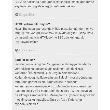
BBCode hakkında daha geniş bilgiler için, mesaj gönderme
sayfasından ulaşabileceğiniz rehbere bakınız.
Başa dön
HTML kullanabilir miyim?
Hayır. Bu mesaj panosunda HTML mesajları göndermek ve
farklı HTML kodları kullanmak mümkün değildir. Daha fazla
biçimlendirme için HTML yerine BBCode kullanarak
uygulayabilirsiniz.
Başa dön
İfadeler nedir?
İfadeler ya da Duygusal Simgeler, belirli duygu ifadelerini
vermek için kullanılan küçük resimler halindeki kısa
kodlardır. Örn. :) mutlu, :( ise üzgün anlamındadır.
Kullanabileceğiniz ifadelerin tam listesini mesaj gönderme
formunda görebilirsiniz. İfadeleri aşırı derecede
kullanmamaya özen gösterin, onlar metin yoksa okunmaz
hale gelebilir ve bir moderatör mesajınızı düzenlemeye ya
da silmeye karar verebilir. Mesaj panosu yöneticisi ayrıca bir
mesajınızda kullanabileceğiniz en fazla ifade sınırını
ayarlamış olabilir.