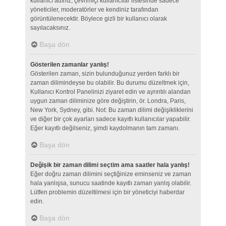
kullanıcı adınız, çevrimiçi kullanıcılar listesinde sadece
yöneticiler, moderatörler ve kendiniz tarafından
görüntülenecektir. Böylece gizli bir kullanıcı olarak
sayılacaksınız.
Başa dön
Gösterilen zamanlar yanlış!
Gösterilen zaman, sizin bulunduğunuz yerden farklı bir
zaman dilimindeyse bu olabilir. Bu durumu düzeltmek için,
Kullanıcı Kontrol Panelinizi ziyaret edin ve ayrıntılı alandan
uygun zaman diliminize göre değiştirin, ör. Londra, Paris,
New York, Sydney, gibi. Not: Bu zaman dilimi değişikliklerini
ve diğer bir çok ayarları sadece kayıtlı kullanıcılar yapabilir.
Eğer kayıtlı değilseniz, şimdi kaydolmanın tam zamanı.
Başa dön
Değişik bir zaman dilimi seçtim ama saatler hala yanlış!
Eğer doğru zaman dilimini seçtiğinize eminseniz ve zaman
hala yanlışsa, sunucu saatinde kayıtlı zaman yanlış olabilir.
Lütfen problemin düzeltilmesi için bir yöneticiyi haberdar
edin.
Başa dön