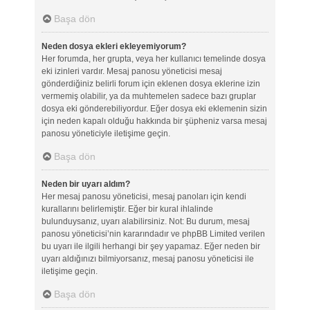
Başa dön
Neden dosya ekleri ekleyemiyorum?
Her forumda, her grupta, veya her kullanıcı temelinde dosya
eki izinleri vardır. Mesaj panosu yöneticisi mesaj
gönderdiğiniz belirli forum için eklenen dosya eklerine izin
vermemiş olabilir, ya da muhtemelen sadece bazı gruplar
dosya eki gönderebiliyordur. Eğer dosya eki eklemenin sizin
için neden kapalı olduğu hakkında bir şüpheniz varsa mesaj
panosu yöneticiyle iletişime geçin.
Başa dön
Neden bir uyarı aldım?
Her mesaj panosu yöneticisi, mesaj panoları için kendi
kurallarını belirlemiştir. Eğer bir kural ihlalinde
bulunduysanız, uyarı alabilirsiniz. Not: Bu durum, mesaj
panosu yöneticisi’nin kararındadır ve phpBB Limited verilen
bu uyarı ile ilgili herhangi bir şey yapamaz. Eğer neden bir
uyarı aldığınızı bilmiyorsanız, mesaj panosu yöneticisi ile
iletişime geçin.
Başa dön