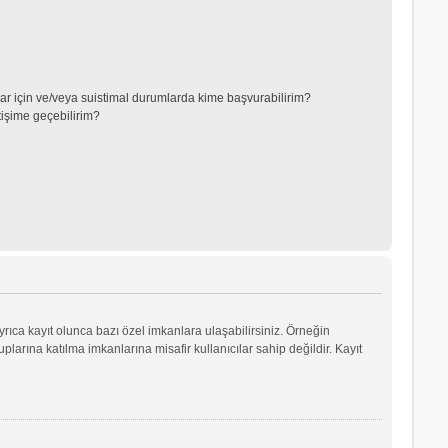
lar için ve/veya suistimal durumlarda kime başvurabilirim?
tişime geçebilirim?
yrıca kayıt olunca bazı özel imkanlara ulaşabilirsiniz. Örneğin
arına katılma imkanlarına misafir kullanıcılar sahip değildir. Kayıt