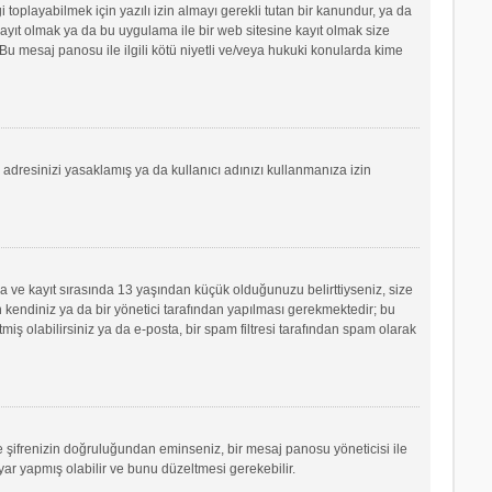
oplayabilmek için yazılı izin almayı gerekli tutan bir kanundur, ya da
e kayıt olmak ya da bu uygulama ile bir web sitesine kayıt olmak size
u mesaj panosu ile ilgili kötü niyetli ve/veya hukuki konularda kime
P adresinizi yasaklamış ya da kullanıcı adınızı kullanmanıza izin
sa ve kayıt sırasında 13 yaşından küçük olduğunuzu belirttiyseniz, size
 kendiniz ya da bir yönetici tarafından yapılması gerekmektedir; bu
tmiş olabilirsiniz ya da e-posta, bir spam filtresi tarafından spam olarak
ve şifrenizin doğruluğundan eminseniz, bir mesaj panosu yöneticisi ile
r yapmış olabilir ve bunu düzeltmesi gerekebilir.