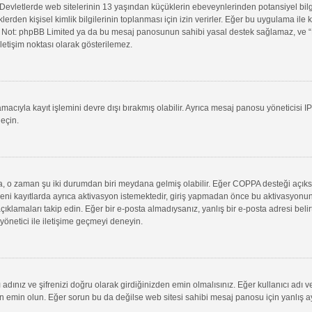
evletlerde web sitelerinin 13 yaşından küçüklerin ebeveynlerinden potansiyel bilgi t
klerden kişisel kimlik bilgilerinin toplanması için izin verirler. Eğer bu uygulama il
in. Not: phpBB Limited ya da bu mesaj panosunun sahibi yasal destek sağlamaz, ve “B
letişim noktası olarak gösterilemez.
macıyla kayıt işlemini devre dışı bırakmış olabilir. Ayrıca mesaj panosu yöneticisi I
geçin.
uysa, o zaman şu iki durumdan biri meydana gelmiş olabilir. Eğer COPPA desteği açık
yeni kayıtlarda ayrıca aktivasyon istemektedir, giriş yapmadan önce bu aktivasyonun
 açıklamaları takip edin. Eğer bir e-posta almadıysanız, yanlış bir e-posta adresi belir
 yönetici ile iletişime geçmeyi deneyin.
adınız ve şifrenizi doğru olarak girdiğinizden emin olmalısınız. Eğer kullanıcı adı 
min olun. Eğer sorun bu da değilse web sitesi sahibi mesaj panosu için yanlış aya