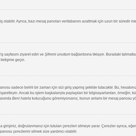
ş olabilir. Ayrıca, bazı mesaj panoları veritabanını azaltmak için uzun bir süredir me
riş sayfasını ziyaret edin ve
Şifremi unuttum
bağlantısına tıklayın. Buradaki talimatlar
iletişime geçin.
su sadece belirli bir zaman için sizi giriş yapmış şekilde tutacaktır. Bu, hesabınız
aretleyin. Ancak bu işlem başkalarıyla paylaşılan bir bilgisayarlardan, örneğin; kütü
ırasında
Beni hatırla
kutucuğunu göremiyorsanız, bunun anlamı bir mesaj panosu yönet
 girişiniz, doğrulanmanız için tutulan çerezleri silmeye yarar. Çerezler ayrıca, eğe
 panosu çerezlerini silmek size yardımcı olabilir.