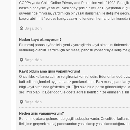
COPPA ya da Child Online Privacy and Protection Act of 1998, Birleşik D
başka bir deyişle yasal veli/vasi onay şeklidir, veliler 13 yaşından küçü
güvenilir gelmiyorsa, yardım için bir yasal danışman ile iletişime geç
başvurabilirim?” sorusu hariç, yasayı ilgilendiren herhangi bir konuda i
Başa dön
Neden kayıt olamıyorum?
Bir mesaj panosu yöneticisi yeni ziyaretçilerin kayıt olmasını önlemek a
vermemiş olabilir. Yardım için bir mesaj panosu yöneticisiyle iletişime 
Başa dön
Kayıt oldum ama giriş yapamıyorum!
Öncelikle, kullanıcı adınızı ve şifrenizi kontrol edin. Eğer onlar doğr
tarif edilen işlemleri uygulamanız gerekmektedir. Bazı mesaj panoları 
bilgi kayıt sırasında gösterilmiştir. Eğer size bir e-posta gönderildiyse,
seçilmiş olabilir. Eğer doğru e-posta adresi belirttiğinize eminseniz, bir
Başa dön
Neden giriş yapamıyorum?
Bunun meydana gelmesinde çeşitli sebepler vardır. Öncelikle, kullanıcı 
iletişime geçerek mesaj panosundan yasaklanıp yasaklanmadığınızdan e