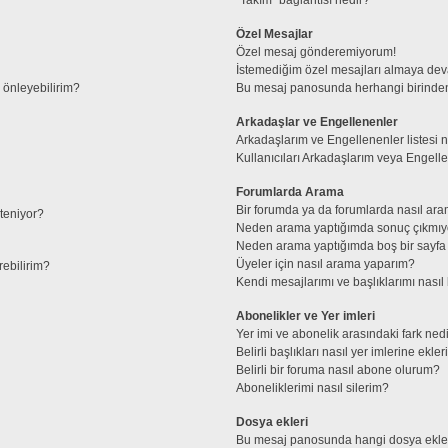
Özel Mesajlar
Özel mesaj gönderemiyorum!
İstemediğim özel mesajları almaya de
l önleyebilirim?
Bu mesaj panosunda herhangi birinden
Arkadaşlar ve Engellenenler
Arkadaşlarım ve Engellenenler listesi 
Kullanıcıları Arkadaşlarım veya Engellene
Forumlarda Arama
Bir forumda ya da forumlarda nasıl ara
steniyor?
Neden arama yaptığımda sonuç çıkmıy
Neden arama yaptığımda boş bir sayfa 
Üyeler için nasıl arama yaparım?
rebilirim?
Kendi mesajlarımı ve başlıklarımı nasıl 
Abonelikler ve Yer imleri
Yer imi ve abonelik arasındaki fark ned
Belirli başlıkları nasıl yer imlerine ek
Belirli bir foruma nasıl abone olurum?
Aboneliklerimi nasıl silerim?
Dosya ekleri
Bu mesaj panosunda hangi dosya ekleri