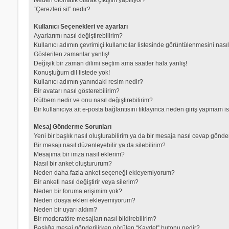
“Çerezleri sil” nedir?
Kullanıcı Seçenekleri ve ayarları
Ayarlarımı nasıl değiştirebilirim?
Kullanıcı adımın çevrimiçi kullanıcılar listesinde görüntülenmesini nası
Gösterilen zamanlar yanlış!
Değişik bir zaman dilimi seçtim ama saatler hala yanlış!
Konuştuğum dil listede yok!
Kullanıcı adımın yanındaki resim nedir?
Bir avatarı nasıl gösterebilirim?
Rütbem nedir ve onu nasıl değiştirebilirim?
Bir kullanıcıya ait e-posta bağlantısını tıklayınca neden giriş yapmam i
Mesaj Gönderme Sorunları
Yeni bir başlık nasıl oluşturabilirim ya da bir mesaja nasıl cevap gönde
Bir mesajı nasıl düzenleyebilir ya da silebilirim?
Mesajıma bir imza nasıl eklerim?
Nasıl bir anket oluştururum?
Neden daha fazla anket seçeneği ekleyemiyorum?
Bir anketi nasıl değiştirir veya silerim?
Neden bir foruma erişimim yok?
Neden dosya ekleri ekleyemiyorum?
Neden bir uyarı aldım?
Bir moderatöre mesajları nasıl bildirebilirim?
Başlığa mesaj gönderilirken görülen “Kaydet” butonu nedir?