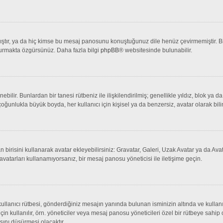
tır, ya da hiç kimse bu mesaj panosunu konuştuğunuz dile henüz çevirmemiştir. Bir 
şturmakta özgürsünüz. Daha fazla bilgi
phpBB
® websitesinde bulunabilir.
lenebilir. Bunlardan bir tanesi rütbeniz ile ilişkilendirilmiş; genellikle yıldız, bl
çoğunlukla büyük boyda, her kullanıcı için kişisel ya da benzersiz, avatar olarak bili
an birisini kullanarak avatar ekleyebilirsiniz: Gravatar, Galeri, Uzak Avatar ya da 
avatarları kullanamıyorsanız, bir mesaj panosu yöneticisi ile iletişime geçin.
llanıcı rütbesi, gönderdiğiniz mesajın yanında bulunan isminizin altında ve kullanı
 için kullanılır, örn. yöneticiler veya mesaj panosu yöneticileri özel bir rütbeye sahi
sını düşürmesi olacaktır.