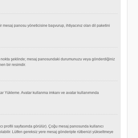
mesaj panosu yöneticisine başvurup, ihtiyacınız olan dil paketini
ok ya da nokta şeklinde; mesaj panosundaki durumunuzu veya gönderdiğiniz
nen bir resimdir.
Avatar Yükleme. Avatar kullanma imkanı ve avatar kullanımında
cı profili sayfasında görülür). Çoğu mesaj panosunda kullanıcı
p olabilir. Lütfen gereksiz yere mesaj gönderipte rütbenizi yükseltmeye