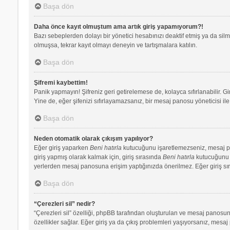
Başa dön
Daha önce kayıt olmuştum ama artık giriş yapamıyorum?!
Bazı sebeplerden dolayı bir yönetici hesabınızı deaktif etmiş ya da silmi
olmuşsa, tekrar kayıt olmayı deneyin ve tartışmalara katılın.
Başa dön
Şifremi kaybettim!
Panik yapmayın! Şifreniz geri getirelemese de, kolayca sıfırlanabilir. Gi
Yine de, eğer şifenizi sıfırlayamazsanız, bir mesaj panosu yöneticisi ile 
Başa dön
Neden otomatik olarak çıkışım yapılıyor?
Eğer giriş yaparken
Beni hatırla
kutucuğunu işaretlemezseniz, mesaj pano
giriş yapmış olarak kalmak için, giriş sırasında
Beni hatırla
kutucuğunu iş
yerlerden mesaj panosuna erişim yaptığınızda önerilmez. Eğer giriş s
Başa dön
“Çerezleri sil” nedir?
“Çerezleri sil” özelliği, phpBB tarafından oluşturulan ve mesaj panosuna
özellikler sağlar. Eğer giriş ya da çıkış problemleri yaşıyorsanız, mesaj