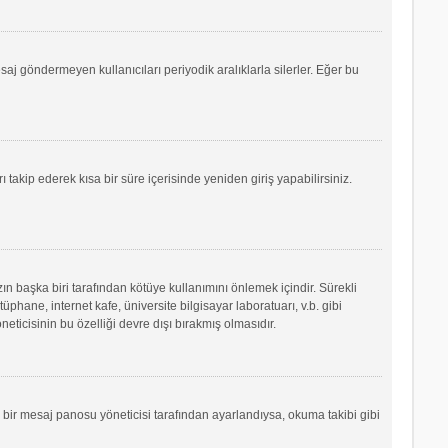
saj göndermeyen kullanıcıları periyodik aralıklarla silerler. Eğer bu
ı takip ederek kısa bir süre içerisinde yeniden giriş yapabilirsiniz.
ın başka biri tarafından kötüye kullanımını önlemek içindir. Sürekli
phane, internet kafe, üniversite bilgisayar laboratuarı, v.b. gibi
icisinin bu özelliği devre dışı bırakmış olmasıdır.
r bir mesaj panosu yöneticisi tarafından ayarlandıysa, okuma takibi gibi