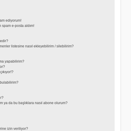
vam ediyorum!
 spam e-posta aldım!
nedir?
nler listesine nasıl ekleyebilirim / silebilirim?
ma yapabilirim?
or?
çıkıyor!?
bulabilirim?
ir?
lerim ya da bu başlıklara nasıl abone olurum?
ne izin veriliyor?