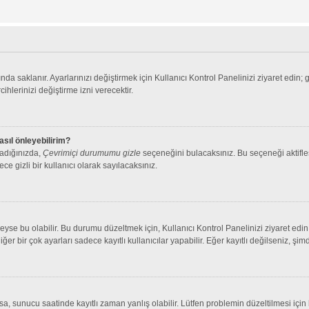
nda saklanır. Ayarlarınızı değiştirmek için Kullanıcı Kontrol Panelinizi ziyaret edin; 
cihlerinizi değiştirme izni verecektir.
asıl önleyebilirim?
ladığınızda,
Çevrimiçi durumumu gizle
seçeneğini bulacaksınız. Bu seçeneği aktifleşt
ce gizli bir kullanıcı olarak sayılacaksınız.
se bu olabilir. Bu durumu düzeltmek için, Kullanıcı Kontrol Panelinizi ziyaret edin 
iğer bir çok ayarları sadece kayıtlı kullanıcılar yapabilir. Eğer kayıtlı değilseniz, 
 sunucu saatinde kayıtlı zaman yanlış olabilir. Lütfen problemin düzeltilmesi için b