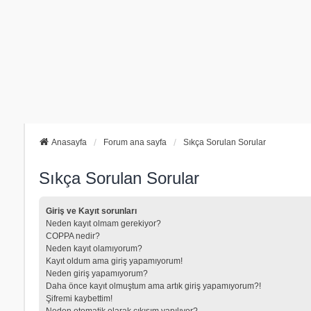
Anasayfa
Forum ana sayfa
Sıkça Sorulan Sorular
Sıkça Sorulan Sorular
Giriş ve Kayıt sorunları
Neden kayıt olmam gerekiyor?
COPPA nedir?
Neden kayıt olamıyorum?
Kayıt oldum ama giriş yapamıyorum!
Neden giriş yapamıyorum?
Daha önce kayıt olmuştum ama artık giriş yapamıyorum?!
Şifremi kaybettim!
Neden otomatik olarak çıkışım yapılıyor?