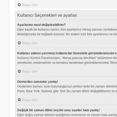
Başa dön
Kullanıcı Seçenekleri ve ayarları
Ayarlarımı nasıl değiştirebilirim?
Eğer kayıtlı bir kullanıcı iseniz, tüm ayarlarınız mesaj panosu veritabanı
tıkladığınızda bir bağlantı bulunur. Bu sistem size tüm ayarlarınızı ve ter
Başa dön
Kullanıcı adımın çevrimiçi kullanıcılar listesinde görüntülenmesini n
Kullanıcı Kontrol Panelinizden, “Mesaj panosu tercihleri” bölümüne tık
yöneticiler, moderatörler ve kendiniz tarafından görüntülenecektir. Böyle
Başa dön
Gösterilen zamanlar yanlış!
Gösterilen zaman, sizin bulunduğunuz yerden farklı bir zaman dilimindey
Paris, New York, Sydney, gibi. Not: Bu zaman dilimi değişikliklerini ve d
Başa dön
Değişik bir zaman dilimi seçtim ama saatler hala yanlış!
Eğer doğru zaman dilimini seçtiğinize eminseniz ve zaman hala yanlışsa,