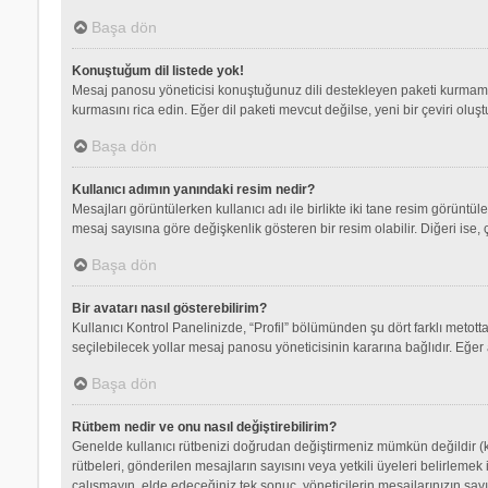
Başa dön
Konuştuğum dil listede yok!
Mesaj panosu yöneticisi konuştuğunuz dili destekleyen paketi kurmamış
kurmasını rica edin. Eğer dil paketi mevcut değilse, yeni bir çeviri olu
Başa dön
Kullanıcı adımın yanındaki resim nedir?
Mesajları görüntülerken kullanıcı adı ile birlikte iki tane resim görüntü
mesaj sayısına göre değişkenlik gösteren bir resim olabilir. Diğeri ise, 
Başa dön
Bir avatarı nasıl gösterebilirim?
Kullanıcı Kontrol Panelinizde, “Profil” bölümünden şu dört farklı metott
seçilebilecek yollar mesaj panosu yöneticisinin kararına bağlıdır. Eğer 
Başa dön
Rütbem nedir ve onu nasıl değiştirebilirim?
Genelde kullanıcı rütbenizi doğrudan değiştirmeniz mümkün değildir (ku
rütbeleri, gönderilen mesajların sayısını veya yetkili üyeleri belirlemek
çalışmayın, elde edeceğiniz tek sonuç, yöneticilerin mesajlarınızın sayı