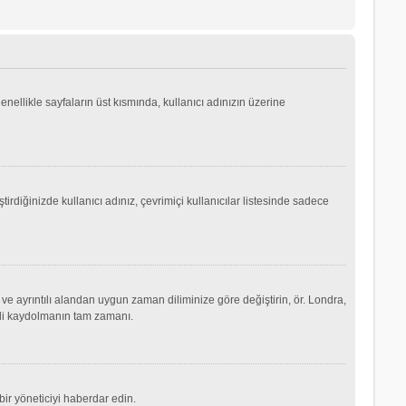
genellikle sayfaların üst kısmında, kullanıcı adınızın üzerine
irdiğinizde kullanıcı adınız, çevrimiçi kullanıcılar listesinde sadece
ve ayrıntılı alandan uygun zaman diliminize göre değiştirin, ör. Londra,
şimdi kaydolmanın tam zamanı.
ir yöneticiyi haberdar edin.