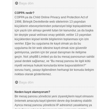
Başa dön
COPPA nedir?
COPPA ya da Child Online Privacy and Protection Act of
1998, Birleşik Devletlerde web sitelerinin 13 yaşından
küçüklerin ebeveynlerinden potansiyel bilgi toplayabilmek
için yazılı izin almayı gerekli tutan bir kanundur, ya da başka
bir deyişle yasal veli/vasi onay şeklidir, veliler 13 yaşından
küçüklerden kişisel kimlik bilgilerinin toplanması için izin
verirler. Eğer bu uygulama ile kayıt olmak ya da bu
uygulama ile bir web sitesine kayıt olmak size güvenilir
gelmiyorsa, yardım için bir yasal danışman ile iletişime
geçin. Not: phpBB Limited ya da bu mesaj panosunun sahibi
yasal destek sağlamaz, ve “Bu mesaj panosu ile ilgili kötü
niyetli ve/veya hukuki konularda kime başvurabilirim?”
sorusu hariç, yasayı ilgilendiren herhangi bir konuda iletişim
noktası olarak gösterilemez.
Başa dön
Neden kayıt olamıyorum?
Bir mesaj panosu yöneticisi yeni ziyaretçilerin kayıt olmasını
önlemek amacıyla kayıt işlemini devre dışı bırakmış olabilir.
Ayrıca mesaj panosu yöneticisi IP adresinizi yasaklamış ya