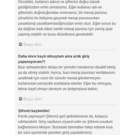
Öncelikle, kullanıcı adınız ve şifrenizi doğru olarak
girdiğinizden emin olmalısınız. Eğer kullanıcı adı ve
şifrenizin doğruluğundan eminseniz, bir mesaj panosu
yöneticisi ile iletişime geçerek mesaj panosundan
yasaklanıp yasaklanmadığınızdan emin olun. Eğer sorun bu
da değilse web sitesi sahibi mesaj panosu için yanlış ayar
yapmış olabilir ve bunu düzeltmesi gerekebilir.
Başa dön
Daha önce kayıt olmuştum ama artık giriş
yapamıyorum?!
Bazı sebeplerden dolayı bir yönetici hesabınızı deaktif etmiş
ya da silmiş olabilir. Ayrıca, bazı mesaj panoları veritabanını
azaltmak için uzun bir süredir mesaj göndermeyen
kullanıcıları periyodik aralıklarla silerler. Eğer bu olmuşsa,
tekrar kayıt olmayı deneyin ve tartışmalara katılın.
Başa dön
Şifremi kaybettim!
Panik yapmayın! Şifreniz geri getirelemese de, kolayca
sıfırlanabilir. Giriş sayfasını ziyaret edin ve
Şifremi unuttum
bağlantısına tıklayın. Buradaki talimatları takip ederek kısa
bir süre içerisinde yeniden giriş yapabilirsiniz.