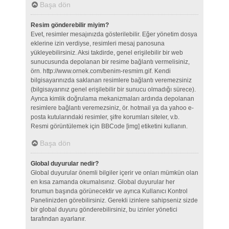
Başa dön
Resim gönderebilir miyim?
Evet, resimler mesajınızda gösterilebilir. Eğer yönetim dosya
eklerine izin verdiyse, resimleri mesaj panosuna
yükleyebilirsiniz. Aksi takdirde, genel erişilebilir bir web
sunucusunda depolanan bir resime bağlantı vermelisiniz,
örn. http://www.ornek.com/benim-resmim.gif. Kendi
bilgisayarınızda saklanan resimlere bağlantı veremezsiniz
(bilgisayarınız genel erişilebilir bir sunucu olmadığı sürece).
Ayrıca kimlik doğrulama mekanizmaları ardında depolanan
resimlere bağlantı veremezsiniz, ör. hotmail ya da yahoo e-
posta kutularındaki resimler, şifre korumları siteler, v.b.
Resmi görüntülemek için BBCode [img] etiketini kullanın.
Başa dön
Global duyurular nedir?
Global duyurular önemli bilgiler içerir ve onları mümkün olan
en kısa zamanda okumalısınız. Global duyurular her
forumun başında görünecektir ve ayrıca Kullanıcı Kontrol
Panelinizden görebilirsiniz. Gerekli izinlere sahipseniz sizde
bir global duyuru gönderebilirsiniz, bu izinler yönetici
tarafından ayarlanır.