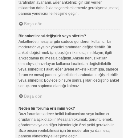
tarafından ayarlanır. Eğer anketiniz için izin verilen
miktardan daha fazla seçenek eklemeniz gerekiyorsa, mesaj
panosu yöneticisi ile iletişime geçin.
Başa dön
Bir anketi nasıl değiştirir veya silerim?
Anketlerde, mesajlar gibi sadece gönderen kullanıcı, bir
moderatör veya bir yönetici tarafından değiştirilebilir. Bir
anketi değiştirmek için, başlığın ilk mesajını tıklayın; ilgili
anket daima bu mesaja bağlıdır. Ankete henüz katılan
olmadıysa, hazırlayan kullanıcı tarafından değiştirilebilir
veya silinebilir. Fakat, eğer üyeler ankete katılmışsa, sadece
forum ve mesaj panosu yöneticileri tarafından değiştirilebilir
veya silinebilir. Böylece bir süre sonra şıkları değiştirip anket
sonuçlarını saptırma olanağı kalmaz.
Başa dön
Neden bir foruma erişimim yok?
Bazı forumlar sadece belirli kullanıcılara veya kullanıcı
gruplarına açık olabilir. Mesajları okumak, görüntülemek,
göndermek ya da diğer işlemler için özel yetki gerekebilir.
Size erişim verilebilmesi için bir moderatör ya da mesaj
panosu yöneticisiyle iletişime geçin.