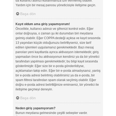
da kullanıcı adınızı kullanmanıza izin vermemiş olabilir.
Yardım için bir mesaj panosu yöneticisiyle iletişime geçin.
Başa dön
Kayıt oldum ama giriş yapamıyorum!
Öncelikle, kullanıcı adınızı ve şifrenizi kontrol edin. Eğer
onlar doğruysa, o zaman şu iki durumdan biri meydana
gelmiş olabilir. Eğer COPPA desteği açıksa ve kayıt sırasında
13 yaşından küçük olduğunuzu belirttiyseniz, size tarif
edilen işlemleri uygulamanız gerekmektedir. Bazı mesaj
panoları yeni kayıtlarda ayrıca aktivasyon istemektedir, giriş
yapmadan önce bu aktivasyonun kendiniz ya da bir yönetici
tarafından yapılması gerekmektedir; bu bilgi kayıt sırasında
gösterilmiştir. Eğer size bir e-posta gönderildiyse,
açıklamaları takip edin. Eğer bir e-posta almadıysanız, yanlış
bir e-posta adresi belirtmiş olabilirsiniz ya da e-posta, bir
spam filtresi tarafından spam olarak seçilmiş olabilir. Eğer
doğru e-posta adresi belirttiğinize eminseniz, bir yönetici ile
iletişime geçmeyi deneyin.
Başa dön
Neden giriş yapamıyorum?
Bunun meydana gelmesinde çeşitli sebepler vardır.