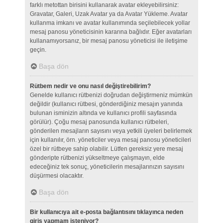
farklı metottan birisini kullanarak avatar ekleyebilirsiniz:
Gravatar, Galeri, Uzak Avatar ya da Avatar Yükleme. Avatar
kullanma imkanı ve avatar kullanımında seçilebilecek yollar
mesaj panosu yöneticisinin kararına bağlıdır. Eğer avatarları
kullanamıyorsanız, bir mesaj panosu yöneticisi ile iletişime
geçin.
Başa dön
Rütbem nedir ve onu nasıl değiştirebilirim?
Genelde kullanıcı rütbenizi doğrudan değiştirmeniz mümkün
değildir (kullanıcı rütbesi, gönderdiğiniz mesajın yanında
bulunan isminizin altında ve kullanıcı profili sayfasında
görülür). Çoğu mesaj panosunda kullanıcı rütbeleri,
gönderilen mesajların sayısını veya yetkili üyeleri belirlemek
için kullanılır, örn. yöneticiler veya mesaj panosu yöneticileri
özel bir rütbeye sahip olabilir. Lütfen gereksiz yere mesaj
gönderipte rütbenizi yükseltmeye çalışmayın, elde
edeceğiniz tek sonuç, yöneticilerin mesajlarınızın sayısını
düşürmesi olacaktır.
Başa dön
Bir kullanıcıya ait e-posta bağlantısını tıklayınca neden
giriş yapmam isteniyor?