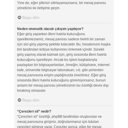
Yine de, eğer şifenizi sıfırlayamazsanız, bir mesaj panosu
yöneticisi ile iletişime geçin.
Başa dön
Neden otomatik olarak çıkışım yapılıyor?
Eğer giriş yaparken
Beni hatırla
kutucuğunu
işaretlemezseniz, mesaj panosu sadece belirli bir zaman
için sizi giriş yapmış şekilde tutacaktır. Bu, hesabınızın başka
biri tarafından kötüye kullanımını önlemek içindir. Sürekli
giriş yapmış olarak kalmak için, giriş sırasında
Beni hatırla
kutucuğunu işaretleyin. Ancak bu işlem başkalarıyla
paylaşılan bir bilgisayarlardan, örneğin; kütüphane, internet
kafe, üniversite bilgisayar laboratuarı, v.b. gibi yerlerden
mesaj panosuna erişim yaptığınızda önerilmez. Eğer giriş
sırasında
Beni hatırla
kutucuğunu göremiyorsanız, bunun
anlamı bir mesaj panosu yöneticisinin bu özelliği devre dışı
bırakmış olmasıdır.
Başa dön
“Çerezleri sil” nedir?
“Çerezleri sil” özelliği, phpBB tarafından oluşturulan ve
mesaj panosuna girişiniz, doğrulanmanız için tutulan
çerezleri silmeye yarar. Çerezler ayrıca, eğer bir mesaj