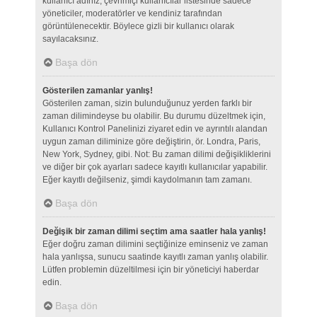
kullanıcı adınız, çevrimiçi kullanıcılar listesinde sadece
yöneticiler, moderatörler ve kendiniz tarafından
görüntülenecektir. Böylece gizli bir kullanıcı olarak
sayılacaksınız.
Başa dön
Gösterilen zamanlar yanlış!
Gösterilen zaman, sizin bulunduğunuz yerden farklı bir
zaman dilimindeyse bu olabilir. Bu durumu düzeltmek için,
Kullanıcı Kontrol Panelinizi ziyaret edin ve ayrıntılı alandan
uygun zaman diliminize göre değiştirin, ör. Londra, Paris,
New York, Sydney, gibi. Not: Bu zaman dilimi değişikliklerini
ve diğer bir çok ayarları sadece kayıtlı kullanıcılar yapabilir.
Eğer kayıtlı değilseniz, şimdi kaydolmanın tam zamanı.
Başa dön
Değişik bir zaman dilimi seçtim ama saatler hala yanlış!
Eğer doğru zaman dilimini seçtiğinize eminseniz ve zaman
hala yanlışsa, sunucu saatinde kayıtlı zaman yanlış olabilir.
Lütfen problemin düzeltilmesi için bir yöneticiyi haberdar
edin.
Başa dön