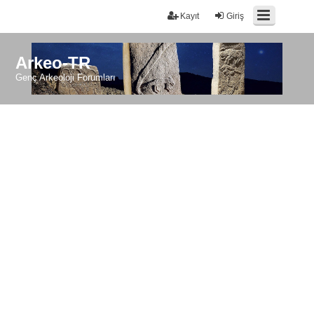
Kayıt
Giriş
Arkeo-TR
Genç Arkeoloji Forumları