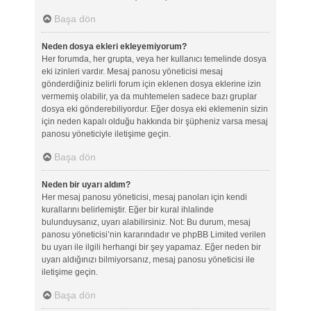
Başa dön
Neden dosya ekleri ekleyemiyorum?
Her forumda, her grupta, veya her kullanıcı temelinde dosya
eki izinleri vardır. Mesaj panosu yöneticisi mesaj
gönderdiğiniz belirli forum için eklenen dosya eklerine izin
vermemiş olabilir, ya da muhtemelen sadece bazı gruplar
dosya eki gönderebiliyordur. Eğer dosya eki eklemenin sizin
için neden kapalı olduğu hakkında bir şüpheniz varsa mesaj
panosu yöneticiyle iletişime geçin.
Başa dön
Neden bir uyarı aldım?
Her mesaj panosu yöneticisi, mesaj panoları için kendi
kurallarını belirlemiştir. Eğer bir kural ihlalinde
bulunduysanız, uyarı alabilirsiniz. Not: Bu durum, mesaj
panosu yöneticisi’nin kararındadır ve phpBB Limited verilen
bu uyarı ile ilgili herhangi bir şey yapamaz. Eğer neden bir
uyarı aldığınızı bilmiyorsanız, mesaj panosu yöneticisi ile
iletişime geçin.
Başa dön