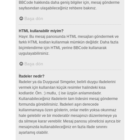
BBCode hakkında daha geniş bilgiler için, mesaj gönderme
sayfasından ulaşabileceğiniz rehbere bakınız.
Başa dön
HTML kullanabilir miyim?
Hayır. Bu mesaj panosunda HTML mesajları göndermek ve
farklı HTML kodları kullanmak mümkün değildir. Daha fazla
biçimlendirme için HTML yerine BBCode kullanarak
uygulayabilirsiniz.
Başa dön
İfadeler nedir?
İfadeler ya da Duygusal Simgeler, belirli duygu ifadelerini
vermek için kullanılan küçük resimler halindeki kısa
kodlardır. Örn. :) mutlu, :( ise üzgün anlamındadır.
Kullanabileceğiniz ifadelerin tam listesini mesaj gönderme
formunda görebilirsiniz. İfadeleri aşırı derecede
kullanmamaya özen gösterin, onlar metin yoksa okunmaz
hale gelebilir ve bir moderatör mesajınızı düzenlemeye ya
da silmeye karar verebilir. Mesaj panosu yöneticisi ayrıca bir
mesajınızda kullanabileceğiniz en fazla ifade sınırını
ayarlamış olabilir.