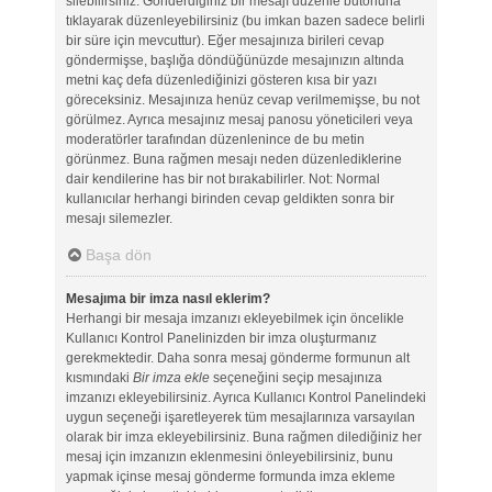
silebilirsiniz. Gönderdiğiniz bir mesajı düzenle butonuna
tıklayarak düzenleyebilirsiniz (bu imkan bazen sadece belirli
bir süre için mevcuttur). Eğer mesajınıza birileri cevap
göndermişse, başlığa döndüğünüzde mesajınızın altında
metni kaç defa düzenlediğinizi gösteren kısa bir yazı
göreceksiniz. Mesajınıza henüz cevap verilmemişse, bu not
görülmez. Ayrıca mesajınız mesaj panosu yöneticileri veya
moderatörler tarafından düzenlenince de bu metin
görünmez. Buna rağmen mesajı neden düzenlediklerine
dair kendilerine has bir not bırakabilirler. Not: Normal
kullanıcılar herhangi birinden cevap geldikten sonra bir
mesajı silemezler.
Başa dön
Mesajıma bir imza nasıl eklerim?
Herhangi bir mesaja imzanızı ekleyebilmek için öncelikle
Kullanıcı Kontrol Panelinizden bir imza oluşturmanız
gerekmektedir. Daha sonra mesaj gönderme formunun alt
kısmındaki
Bir imza ekle
seçeneğini seçip mesajınıza
imzanızı ekleyebilirsiniz. Ayrıca Kullanıcı Kontrol Panelindeki
uygun seçeneği işaretleyerek tüm mesajlarınıza varsayılan
olarak bir imza ekleyebilirsiniz. Buna rağmen dilediğiniz her
mesaj için imzanızın eklenmesini önleyebilirsiniz, bunu
yapmak içinse mesaj gönderme formunda imza ekleme