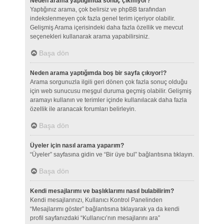
Neden arama yaptığımda sonuç çıkmıyor?
Yaptığınız arama, çok belirsiz ve phpBB tarafından
indekslenmeyen çok fazla genel terim içeriyor olabilir.
Gelişmiş Arama içerisindeki daha fazla özellik ve mevcut
seçenekleri kullanarak arama yapabilirsiniz.
Başa dön
Neden arama yaptığımda boş bir sayfa çıkıyor!?
Arama sorgunuzla ilgili geri dönen çok fazla sonuç olduğu
için web sunucusu meşgul duruma geçmiş olabilir. Gelişmiş
aramayı kullanın ve terimler içinde kullanılacak daha fazla
özellik ile aranacak forumları belirleyin.
Başa dön
Üyeler için nasıl arama yaparım?
“Üyeler” sayfasına gidin ve “Bir üye bul” bağlantısına tıklayın.
Başa dön
Kendi mesajlarımı ve başlıklarımı nasıl bulabilirim?
Kendi mesajlarınızı, Kullanıcı Kontrol Panelinden
“Mesajlarımı göster” bağlantısına tıklayarak ya da kendi
profil sayfanızdaki “Kullanıcı’nın mesajlarını ara”