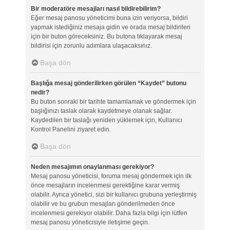
Bir moderatöre mesajları nasıl bildirebilirim?
Eğer mesaj panosu yöneticimi buna izin veriyorsa, bildiri
yapmak istediğiniz mesaja gidin ve orada mesaj bildirileri
için bir buton göreceksiniz. Bu butona tıklayarak mesaj
bildirisi için zorunlu adımlara ulaşacaksınız.
Başa dön
Başlığa mesaj gönderilirken görülen “Kaydet” butonu
nedir?
Bu buton sonraki bir tarihte tamamlamak ve göndermek için
başlığınızı taslak olarak kaydetmeye olanak sağlar.
Kaydedilen bir taslağı yeniden yüklemek için, Kullanıcı
Kontrol Panelini ziyaret edin.
Başa dön
Neden mesajımın onaylanması gerekiyor?
Mesaj panosu yöneticisi, foruma mesaj göndermek için ilk
önce mesajların incelenmesi gerektiğine karar vermiş
olabilir. Ayrıca yönetici, sizi bir kullanıcı grubuna yerleştirmiş
olabilir ve bu grubun mesajları gönderilmeden önce
incelenmesi gerekiyor olabilir. Daha fazla bilgi için lütfen
mesaj panosu yöneticisiyle iletişime geçin.