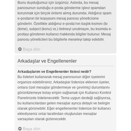
Bunu duyduğumuz için üzgünüz. Aslında, bu mesaj
panosunun sunduğu e-posta gönderme işlevi spamdan
korunmak için birçok önlemi almış durumda. Aldığınız spam
e-postanın bir kopyasını mesaj panosu yöneticisine
gönderin. Özellikle aldığınız e-posta’nın başlık kısmını (to
(kime), subject (konu) vs.) iletmeyi unutmayın, bu kısımda e-
postayı gönderen kullanıcı hakkında bilgiler bulunur. Mesaj
panosu yöneticileri bu bilgilerle meseleyi takip edebilir.
Başa dön
Arkadaşlar ve Engellenenler
Arkadaşlarım ve Engellenenler listesi nedir?
Bu listeleri kullanarak mesaj panosunun diğer üyelerini
organize edebilirsiniz. Arkadaşlar listenize eklenen üyeler,
onlara özel mesajlar göndermeye ve çevrimiçi durumlarını
görüntülemeye kolay erişim sağlamak için Kullanıcı Kontrol
Panelinizde listelenecektir. Tema uygun desteği sağlıyorsa,
bu kullanıcılardan gelen mesajlar ayrıca detaylı ve belirgin
olarak görünebilir. Eğer engellenenler listenize bir kullanıcı
eklediyseniz onlar tarafından oluşturulan mesajlar
varsayılan olarak gizlenecektir.
Başa dön