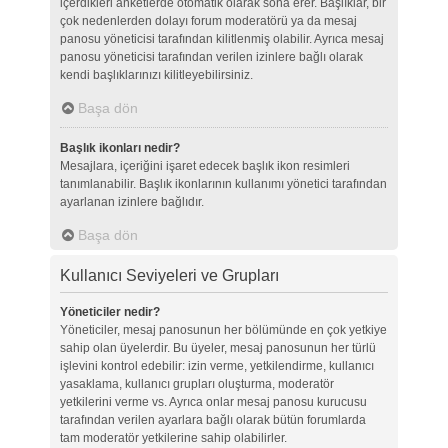
içerdikleri anketlerde otomatik olarak sona erer. Başlıklar, bir
çok nedenlerden dolayı forum moderatörü ya da mesaj
panosu yöneticisi tarafından kilitlenmiş olabilir. Ayrıca mesaj
panosu yöneticisi tarafından verilen izinlere bağlı olarak
kendi başlıklarınızı kilitleyebilirsiniz.
Başa dön
Başlık ikonları nedir?
Mesajlara, içeriğini işaret edecek başlık ikon resimleri
tanımlanabilir. Başlık ikonlarının kullanımı yönetici tarafından
ayarlanan izinlere bağlıdır.
Başa dön
Kullanıcı Seviyeleri ve Grupları
Yöneticiler nedir?
Yöneticiler, mesaj panosunun her bölümünde en çok yetkiye
sahip olan üyelerdir. Bu üyeler, mesaj panosunun her türlü
işlevini kontrol edebilir: izin verme, yetkilendirme, kullanıcı
yasaklama, kullanıcı grupları oluşturma, moderatör
yetkilerini verme vs. Ayrıca onlar mesaj panosu kurucusu
tarafından verilen ayarlara bağlı olarak bütün forumlarda
tam moderatör yetkilerine sahip olabilirler.