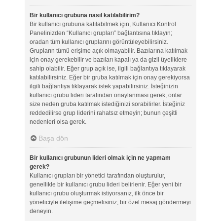
Bir kullanıcı grubuna nasıl katılabilirim?
Bir kullanıcı grubuna katılabilmek için, Kullanıcı Kontrol
Panelinizden “Kullanıcı grupları” bağlantısına tıklayın;
oradan tüm kullanıcı gruplarını görüntüleyebilirsiniz.
Grupların tümü erişime açık olmayabilir. Bazılarına katılmak
için onay gerekebilir ve bazıları kapalı ya da gizli üyeliklere
sahip olabilir. Eğer grup açık ise, ilgili bağlantıya tıklayarak
katılabilirsiniz. Eğer bir gruba katılmak için onay gerekiyorsa
ilgili bağlantıya tıklayarak istek yapabilirsiniz. İsteğinizin
kullanıcı grubu lideri tarafından onaylanması gerek, onlar
size neden gruba katılmak istediğinizi sorabilirler. İsteğiniz
reddedilirse grup liderini rahatsız etmeyin; bunun çeşitli
nedenleri olsa gerek.
Başa dön
Bir kullanıcı grubunun lideri olmak için ne yapmam
gerek?
Kullanıcı grupları bir yönetici tarafından oluşturulur,
genellikle bir kullanıcı grubu lideri belirlenir. Eğer yeni bir
kullanıcı grubu oluşturmak istiyorsanız, ilk önce bir
yöneticiyle iletişime geçmelisiniz; bir özel mesaj göndermeyi
deneyin.