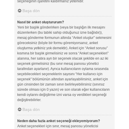
seçeneğinin işaretini kaldırmanız yeterlidir.
Başa dön
Nasıl bir anket oluştururum?
Yeni bir başlık gönderirken (veya bir başlığın ilk mesajını
düzenlerken (bu tabiki sahip olduğunuz izne bağlıdır)),
mesaj gönderme formunun altında “Anket oluştur” sekmesini
göreceksiniz (böyle bir formu göremiyorsanız, anket
oluşturma yetkiniz yok demektir). Anket için “Anket sorusu”
kısmına bir başlık girmelisiniz ve sonra “Anket seçenekleri”
alanına, her satıra ayrı bir seçenek olacak şekilde en az iki
seçenek girmelisiniz (bu sınır mesaj panosu yönetici
tarafından ayarlanır). Ayrıca kullanıcıların oylama sırasında
seçebilecekleri seçeneklerin sayısını “Her kullanıcı için
seçenek” bölümünün altından ayarlayabilirsiniz, anket için
gün cinsinden bir zaman sınırı belirleyebilirsiniz (sınırsız
sürede olması için 0 yazın) ve son olarak eğer kullanıcıların
kendi oylarını değiştirme izni varsa oy verdikleri seçeneği
değiştirebilirler.
Başa dön
Neden daha fazla anket seçeneği ekleyemiyorum?
Anket seçenekleri için sınır, mesaj panosu yöneticisi