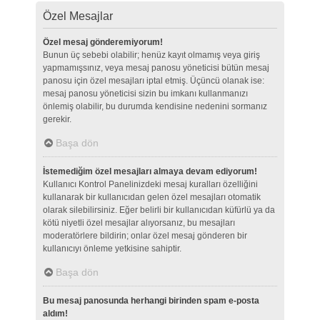
Özel Mesajlar
Özel mesaj gönderemiyorum!
Bunun üç sebebi olabilir; henüz kayıt olmamış veya giriş
yapmamışsınız, veya mesaj panosu yöneticisi bütün mesaj
panosu için özel mesajları iptal etmiş. Üçüncü olanak ise:
mesaj panosu yöneticisi sizin bu imkanı kullanmanızı
önlemiş olabilir, bu durumda kendisine nedenini sormanız
gerekir.
Başa dön
İstemediğim özel mesajları almaya devam ediyorum!
Kullanıcı Kontrol Panelinizdeki mesaj kuralları özelliğini
kullanarak bir kullanıcıdan gelen özel mesajları otomatik
olarak silebilirsiniz. Eğer belirli bir kullanıcıdan küfürlü ya da
kötü niyetli özel mesajlar alıyorsanız, bu mesajları
moderatörlere bildirin; onlar özel mesaj gönderen bir
kullanıcıyı önleme yetkisine sahiptir.
Başa dön
Bu mesaj panosunda herhangi birinden spam e-posta
aldım!