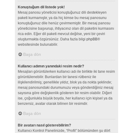
Konuştuğum dil listede yok!
Mesaj panosu yöneticisi konuştuğunuz dili destekleyen
paketi kurmamıştır, ya da hiç kimse bu mesaj panosunu
konuştuğunuz dile henüz çevirmemiştir. Bir mesaj panosu
yöneticisine başvurup, ihtiyacınız olan dil paketini kurmasını
rica edin. Eğer dil paketi mevcut değilse, yeni bir çeviri
oluşturmakta özgürsünüz. Daha fazla bilgi
phpBB
®
websitesinde bulunabilir.
Başa dön
Kullanıcı adımın yanındaki resim nedir?
Mesajları görüntülerken kullanıcı adı ile birlikte iki tane resim
görüntülenebilir. Bunlardan bir tanesi rütbeniz ile
ilişkilendirilmiş; genellikle yıldız, blok ya da nokta şeklinde;
mesaj panosundaki durumunuzu veya gönderdiğiniz mesaj
sayısına göre değişkenlik gösteren bir resim olabilir. Diğeri
ise, çoğunlukla büyük boyda, her kullanıcı için kişisel ya da
benzersiz, avatar olarak bilinen bir resimdir.
Başa dön
Bir avatarı nasıl gösterebilirim?
Kullanıcı Kontrol Panelinizde, “Profil” bölümünden şu dört