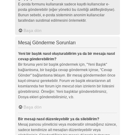
E-posta formunu kullanarak sadece kayıtlı kullanıcılar e-
posta gönderebilir (eğer yönetici bu özelliği aktifleştirdiyse).
Bunun sebebi, e-posta sisteminin anonim kullanıcılar
tarafından suistimal edilmesini önlemektir.
Başa dön
Mesaj Gönderme Sorunları
Yeni bir başlık nasıl oluşturabilirim ya da bir mesaja nasıl
cevap gönderebilirim?
Bir foruma yeni bir başlık göndermek için, "Yeni Başlık"
bağlantısına, bir başlığa cevap göndermek içinse, "Cevap
Gönder" bağlantısına tıklayın. Bir mesaj göndermeden önce
kayıt olmanız gerekebilir. Forum ve başlık ekranlarının alt
kısımlarında her forum için mevcut olan izinlerin bir listesini
görebilirsiniz. Örneğin: Yeni başlıklar gönderebilirsiniz,
Dosya ekleri gönderebilirsiniz, v.b.
Başa dön
Bir mesajı nasıl düzenleyebilir ya da silebilirim?
Mesaj panosu yöneticisi veya moderatör olmadığınız sürece,
sadece kendinize ait mesajları düzenleyebilir veya