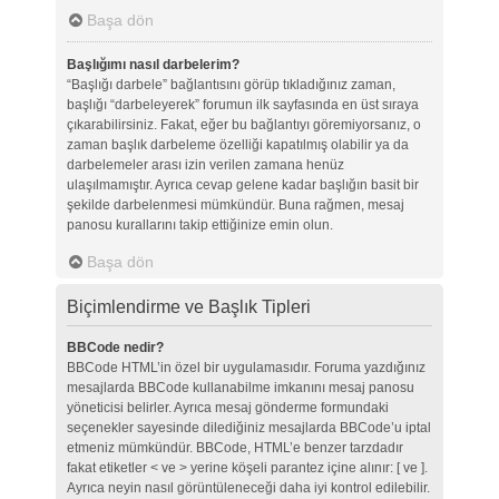
Başa dön
Başlığımı nasıl darbelerim?
“Başlığı darbele” bağlantısını görüp tıkladığınız zaman,
başlığı “darbeleyerek” forumun ilk sayfasında en üst sıraya
çıkarabilirsiniz. Fakat, eğer bu bağlantıyı göremiyorsanız, o
zaman başlık darbeleme özelliği kapatılmış olabilir ya da
darbelemeler arası izin verilen zamana henüz
ulaşılmamıştır. Ayrıca cevap gelene kadar başlığın basit bir
şekilde darbelenmesi mümkündür. Buna rağmen, mesaj
panosu kurallarını takip ettiğinize emin olun.
Başa dön
Biçimlendirme ve Başlık Tipleri
BBCode nedir?
BBCode HTML’in özel bir uygulamasıdır. Foruma yazdığınız
mesajlarda BBCode kullanabilme imkanını mesaj panosu
yöneticisi belirler. Ayrıca mesaj gönderme formundaki
seçenekler sayesinde dilediğiniz mesajlarda BBCode’u iptal
etmeniz mümkündür. BBCode, HTML’e benzer tarzdadır
fakat etiketler < ve > yerine köşeli parantez içine alınır: [ ve ].
Ayrıca neyin nasıl görüntüleneceği daha iyi kontrol edilebilir.