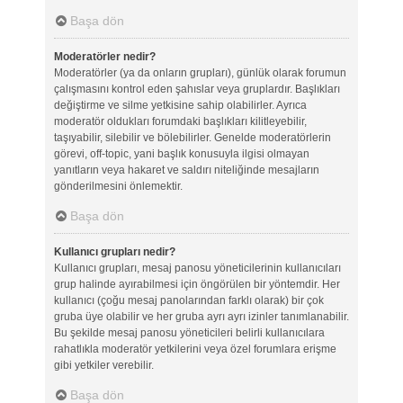
Başa dön
Moderatörler nedir?
Moderatörler (ya da onların grupları), günlük olarak forumun
çalışmasını kontrol eden şahıslar veya gruplardır. Başlıkları
değiştirme ve silme yetkisine sahip olabilirler. Ayrıca
moderatör oldukları forumdaki başlıkları kilitleyebilir,
taşıyabilir, silebilir ve bölebilirler. Genelde moderatörlerin
görevi, off-topic, yani başlık konusuyla ilgisi olmayan
yanıtların veya hakaret ve saldırı niteliğinde mesajların
gönderilmesini önlemektir.
Başa dön
Kullanıcı grupları nedir?
Kullanıcı grupları, mesaj panosu yöneticilerinin kullanıcıları
grup halinde ayırabilmesi için öngörülen bir yöntemdir. Her
kullanıcı (çoğu mesaj panolarından farklı olarak) bir çok
gruba üye olabilir ve her gruba ayrı ayrı izinler tanımlanabilir.
Bu şekilde mesaj panosu yöneticileri belirli kullanıcılara
rahatlıkla moderatör yetkilerini veya özel forumlara erişme
gibi yetkiler verebilir.
Başa dön