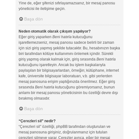
Yine de, eğer şifenizi sıfırlayamazsanız, bir mesaj panosu
yöneticisi ile iletişime geçin.
Başa dön
Neden otomatik olarak çıkışım yapılıyor?
Eğer giriş yaparken
Beni hatırla
kutucuğunu
işaretlemezseniz, mesaj panosu sadece belirli bir zaman
için sizi giriş yapmış şekilde tutacaktır. Bu, hesabınızın başka
biri tarafından kötüye kullanımını önlemek içindir. Sürekli
giriş yapmış olarak kalmak için, giriş sırasında
Beni hatırla
kutucuğunu işaretleyin. Ancak bu işlem başkalarıyla
paylaşılan bir bilgisayarlardan, örneğin; kütüphane, internet
kafe, üniversite bilgisayar laboratuarı, v.b. gibi yerlerden
mesaj panosuna erişim yaptığınızda önerilmez. Eğer giriş
sırasında
Beni hatırla
kutucuğunu göremiyorsanız, bunun
anlamı bir mesaj panosu yöneticisinin bu özelliği devre dışı
bırakmış olmasıdır.
Başa dön
“Çerezleri sil” nedir?
“Çerezleri sil” özelliği, phpBB tarafından oluşturulan ve
mesaj panosuna girişiniz, doğrulanmanız için tutulan
çerezleri silmeye yarar. Çerezler ayrıca, eğer bir mesaj