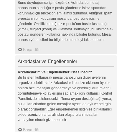
Bunu duyduğumuz için üzgünüz. Aslında, bu mesaj
panosunun sunduğu e-posta gönderme işlevi spamdan
korunmak için birçok önlemi almış durumda. Aldığınız spam
e-postanın bir kopyasını mesaj panosu yöneticisine
gönderin. Özellikle aldığınız e-posta’nın başlık kısmını (to
(kime), subject (konu) vs.) iletmeyi unutmayın, bu kısımda e-
postayı gönderen kullanıcı hakkında bilgiler bulunur. Mesaj
panosu yöneticileri bu bilgilerle meseleyi takip edebilir.
Başa dön
Arkadaşlar ve Engellenenler
Arkadaşlarım ve Engellenenler listesi nedir?
Bu listeleri kullanarak mesaj panosunun diğer üyelerini
organize edebilirsiniz. Arkadaşlar listenize eklenen üyeler,
onlara özel mesajlar göndermeye ve çevrimiçi durumlarını
görüntülemeye kolay erişim sağlamak için Kullanıcı Kontrol
Panelinizde listelenecektir. Tema uygun desteği sağlıyorsa,
bu kullanıcılardan gelen mesajlar ayrıca detaylı ve belirgin
olarak görünebilir. Eğer engellenenler listenize bir kullanıcı
eklediyseniz onlar tarafından oluşturulan mesajlar
varsayılan olarak gizlenecektir.
Başa dön