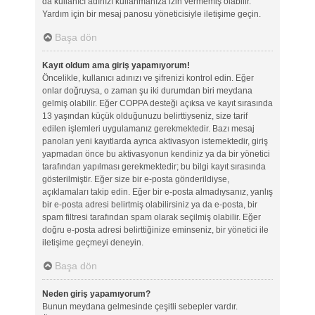
da kullanıcı adınızı kullanmanıza izin vermemiş olabilir.
Yardım için bir mesaj panosu yöneticisiyle iletişime geçin.
Başa dön
Kayıt oldum ama giriş yapamıyorum!
Öncelikle, kullanıcı adınızı ve şifrenizi kontrol edin. Eğer
onlar doğruysa, o zaman şu iki durumdan biri meydana
gelmiş olabilir. Eğer COPPA desteği açıksa ve kayıt sırasında
13 yaşından küçük olduğunuzu belirttiyseniz, size tarif
edilen işlemleri uygulamanız gerekmektedir. Bazı mesaj
panoları yeni kayıtlarda ayrıca aktivasyon istemektedir, giriş
yapmadan önce bu aktivasyonun kendiniz ya da bir yönetici
tarafından yapılması gerekmektedir; bu bilgi kayıt sırasında
gösterilmiştir. Eğer size bir e-posta gönderildiyse,
açıklamaları takip edin. Eğer bir e-posta almadıysanız, yanlış
bir e-posta adresi belirtmiş olabilirsiniz ya da e-posta, bir
spam filtresi tarafından spam olarak seçilmiş olabilir. Eğer
doğru e-posta adresi belirttiğinize eminseniz, bir yönetici ile
iletişime geçmeyi deneyin.
Başa dön
Neden giriş yapamıyorum?
Bunun meydana gelmesinde çeşitli sebepler vardır.