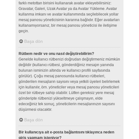
farklı metottan birisini kullanarak avatar ekleyebilirsiniz:
Gravatar, Galeri, Uzak Avatar ya da Avatar Yükleme. Avatar
kullanma imkanı ve avatar kullanımında seçilebilecek yollar
mesaj panosu yöneticisinin kararına bağlıdır. Eğer avatarları
kullanamıyorsanız, bir mesaj panosu yöneticisi ile iletişime
geçin.
Başa dön
Rütbem nedir ve onu nasıl değiştirebilirim?
Genelde kullanıcı rütbenizi doğrudan değiştirmeniz mümkün
değildir (kullanıcı rütbesi, gönderdiğiniz mesajın yanında
bulunan isminizin altında ve kullanıcı profili sayfasında
görülür). Çoğu mesaj panosunda kullanıcı rütbeleri,
gönderilen mesajların sayısını veya yetkili üyeleri belirlemek
için kullanılır, örn. yöneticiler veya mesaj panosu yöneticileri
özel bir rütbeye sahip olabilir. Lütfen gereksiz yere mesaj
gönderipte rütbenizi yükseltmeye çalışmayın, elde
edeceğiniz tek sonuç, yöneticilerin mesajlarınızın sayısını
düşürmesi olacaktır.
Başa dön
Bir kullanıcıya ait e-posta bağlantısını tıklayınca neden
giriş yapmam isteniyor?