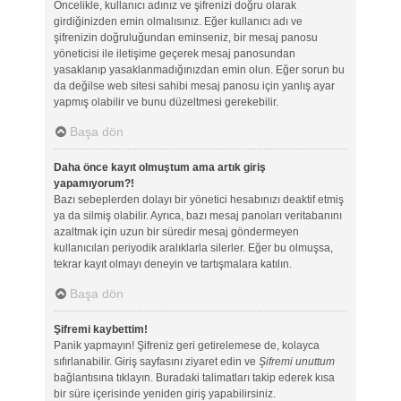
Öncelikle, kullanıcı adınız ve şifrenizi doğru olarak
girdiğinizden emin olmalısınız. Eğer kullanıcı adı ve
şifrenizin doğruluğundan eminseniz, bir mesaj panosu
yöneticisi ile iletişime geçerek mesaj panosundan
yasaklanıp yasaklanmadığınızdan emin olun. Eğer sorun bu
da değilse web sitesi sahibi mesaj panosu için yanlış ayar
yapmış olabilir ve bunu düzeltmesi gerekebilir.
Başa dön
Daha önce kayıt olmuştum ama artık giriş
yapamıyorum?!
Bazı sebeplerden dolayı bir yönetici hesabınızı deaktif etmiş
ya da silmiş olabilir. Ayrıca, bazı mesaj panoları veritabanını
azaltmak için uzun bir süredir mesaj göndermeyen
kullanıcıları periyodik aralıklarla silerler. Eğer bu olmuşsa,
tekrar kayıt olmayı deneyin ve tartışmalara katılın.
Başa dön
Şifremi kaybettim!
Panik yapmayın! Şifreniz geri getirelemese de, kolayca
sıfırlanabilir. Giriş sayfasını ziyaret edin ve
Şifremi unuttum
bağlantısına tıklayın. Buradaki talimatları takip ederek kısa
bir süre içerisinde yeniden giriş yapabilirsiniz.