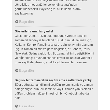
kullanıcı adınız, çevrimiçi kullanıcılar listesinde sadece
yöneticiler, moderatörler ve kendiniz tarafından
görüntülenecektir. Böylece gizli bir kullanıcı olarak
sayılacaksınız.
Başa dön
Gösterilen zamanlar yanlış!
Gösterilen zaman, sizin bulunduğunuz yerden farklı bir
zaman dilimindeyse bu olabilir. Bu durumu düzeltmek için,
Kullanıcı Kontrol Panelinizi ziyaret edin ve ayrıntılı alandan
uygun zaman diliminize göre değiştirin, ör. Londra, Paris,
New York, Sydney, gibi. Not: Bu zaman dilimi değişikliklerini
ve diğer bir çok ayarları sadece kayıtlı kullanıcılar yapabilir.
Eğer kayıtlı değilseniz, şimdi kaydolmanın tam zamanı.
Başa dön
Değişik bir zaman dilimi seçtim ama saatler hala yanlış!
Eğer doğru zaman dilimini seçtiğinize eminseniz ve zaman
hala yanlışsa, sunucu saatinde kayıtlı zaman yanlış olabilir.
Lütfen problemin düzeltilmesi için bir yöneticiyi haberdar
edin.
Başa dön