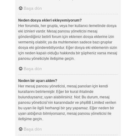
Başa dön
Neden dosya ekleri ekleyemiyorum?
Her forumda, her grupta, veya her kullanıcı temelinde dosya
eki izinleri vardır. Mesaj panosu yöneticisi mesaj
gönderdiğiniz belirli forum için eklenen dosya eklerine izin
vermemiş olabilir, ya da muhtemelen sadece bazı gruplar
dosya eki gönderebiliyordur. Eğer dosya eki eklemenin sizin
için neden kapalı olduğu hakkında bir şüpheniz varsa mesaj
panosu yöneticiyle iletişime geçin.
Başa dön
Neden bir uyarı aldım?
Her mesaj panosu yöneticisi, mesaj panoları için kendi
kurallarını belirlemiştir. Eğer bir kural ihlalinde
bulunduysanız, uyarı alabilirsiniz. Not: Bu durum, mesaj
panosu yöneticisi’nin kararındadır ve phpBB Limited verilen
bu uyarı ile ilgili herhangi bir şey yapamaz. Eğer neden bir
uyarı aldığınızı bilmiyorsanız, mesaj panosu yöneticisi ile
iletişime geçin.
Başa dön