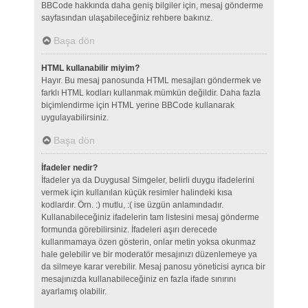
BBCode hakkında daha geniş bilgiler için, mesaj gönderme
sayfasından ulaşabileceğiniz rehbere bakınız.
Başa dön
HTML kullanabilir miyim?
Hayır. Bu mesaj panosunda HTML mesajları göndermek ve
farklı HTML kodları kullanmak mümkün değildir. Daha fazla
biçimlendirme için HTML yerine BBCode kullanarak
uygulayabilirsiniz.
Başa dön
İfadeler nedir?
İfadeler ya da Duygusal Simgeler, belirli duygu ifadelerini
vermek için kullanılan küçük resimler halindeki kısa
kodlardır. Örn. :) mutlu, :( ise üzgün anlamındadır.
Kullanabileceğiniz ifadelerin tam listesini mesaj gönderme
formunda görebilirsiniz. İfadeleri aşırı derecede
kullanmamaya özen gösterin, onlar metin yoksa okunmaz
hale gelebilir ve bir moderatör mesajınızı düzenlemeye ya
da silmeye karar verebilir. Mesaj panosu yöneticisi ayrıca bir
mesajınızda kullanabileceğiniz en fazla ifade sınırını
ayarlamış olabilir.