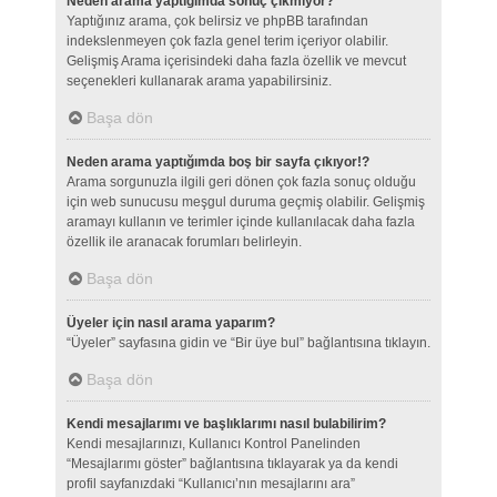
Neden arama yaptığımda sonuç çıkmıyor?
Yaptığınız arama, çok belirsiz ve phpBB tarafından
indekslenmeyen çok fazla genel terim içeriyor olabilir.
Gelişmiş Arama içerisindeki daha fazla özellik ve mevcut
seçenekleri kullanarak arama yapabilirsiniz.
Başa dön
Neden arama yaptığımda boş bir sayfa çıkıyor!?
Arama sorgunuzla ilgili geri dönen çok fazla sonuç olduğu
için web sunucusu meşgul duruma geçmiş olabilir. Gelişmiş
aramayı kullanın ve terimler içinde kullanılacak daha fazla
özellik ile aranacak forumları belirleyin.
Başa dön
Üyeler için nasıl arama yaparım?
“Üyeler” sayfasına gidin ve “Bir üye bul” bağlantısına tıklayın.
Başa dön
Kendi mesajlarımı ve başlıklarımı nasıl bulabilirim?
Kendi mesajlarınızı, Kullanıcı Kontrol Panelinden
“Mesajlarımı göster” bağlantısına tıklayarak ya da kendi
profil sayfanızdaki “Kullanıcı’nın mesajlarını ara”