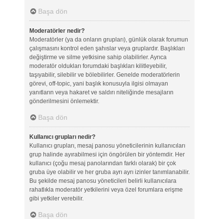
Başa dön
Moderatörler nedir?
Moderatörler (ya da onların grupları), günlük olarak forumun
çalışmasını kontrol eden şahıslar veya gruplardır. Başlıkları
değiştirme ve silme yetkisine sahip olabilirler. Ayrıca
moderatör oldukları forumdaki başlıkları kilitleyebilir,
taşıyabilir, silebilir ve bölebilirler. Genelde moderatörlerin
görevi, off-topic, yani başlık konusuyla ilgisi olmayan
yanıtların veya hakaret ve saldırı niteliğinde mesajların
gönderilmesini önlemektir.
Başa dön
Kullanıcı grupları nedir?
Kullanıcı grupları, mesaj panosu yöneticilerinin kullanıcıları
grup halinde ayırabilmesi için öngörülen bir yöntemdir. Her
kullanıcı (çoğu mesaj panolarından farklı olarak) bir çok
gruba üye olabilir ve her gruba ayrı ayrı izinler tanımlanabilir.
Bu şekilde mesaj panosu yöneticileri belirli kullanıcılara
rahatlıkla moderatör yetkilerini veya özel forumlara erişme
gibi yetkiler verebilir.
Başa dön