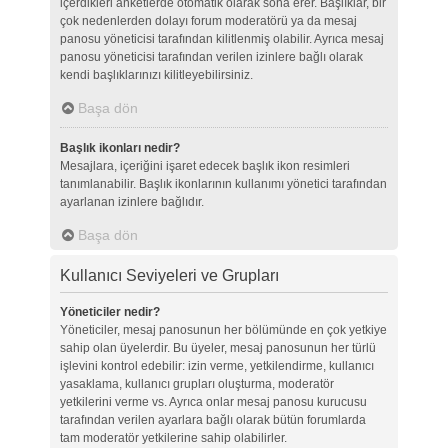
içerdikleri anketlerde otomatik olarak sona erer. Başlıklar, bir
çok nedenlerden dolayı forum moderatörü ya da mesaj
panosu yöneticisi tarafından kilitlenmiş olabilir. Ayrıca mesaj
panosu yöneticisi tarafından verilen izinlere bağlı olarak
kendi başlıklarınızı kilitleyebilirsiniz.
Başa dön
Başlık ikonları nedir?
Mesajlara, içeriğini işaret edecek başlık ikon resimleri
tanımlanabilir. Başlık ikonlarının kullanımı yönetici tarafından
ayarlanan izinlere bağlıdır.
Başa dön
Kullanıcı Seviyeleri ve Grupları
Yöneticiler nedir?
Yöneticiler, mesaj panosunun her bölümünde en çok yetkiye
sahip olan üyelerdir. Bu üyeler, mesaj panosunun her türlü
işlevini kontrol edebilir: izin verme, yetkilendirme, kullanıcı
yasaklama, kullanıcı grupları oluşturma, moderatör
yetkilerini verme vs. Ayrıca onlar mesaj panosu kurucusu
tarafından verilen ayarlara bağlı olarak bütün forumlarda
tam moderatör yetkilerine sahip olabilirler.