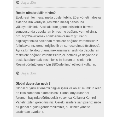
Başa dön
Resim gönderebilir miyim?
Evet, resimler mesajınızda gösterilebilir. Eğer yönetim dosya
eklerine izin verdiyse, resimleri mesaj panosuna
yükleyebilirsiniz. Aksi takdirde, genel erişilebilir bir web
sunucusunda depolanan bir resime bağlantı vermelisiniz,
örn. http://www.ornek.com/benim-resmim.gif. Kendi
bilgisayarınızda saklanan resimlere bağlantı veremezsiniz
(bilgisayarınız genel erişilebilir bir sunucu olmadığı sürece).
Ayrıca kimlik doğrulama mekanizmaları ardında depolanan
resimlere bağlantı veremezsiniz, ör. hotmail ya da yahoo e-
posta kutularındaki resimler, şifre korumları siteler, v.b.
Resmi görüntülemek için BBCode [img] etiketini kullanın.
Başa dön
Global duyurular nedir?
Global duyurular önemli bilgiler içerir ve onları mümkün olan
en kısa zamanda okumalısınız. Global duyurular her
forumun başında görünecektir ve ayrıca Kullanıcı Kontrol
Panelinizden görebilirsiniz. Gerekli izinlere sahipseniz sizde
bir global duyuru gönderebilirsiniz, bu izinler yönetici
tarafından ayarlanır.