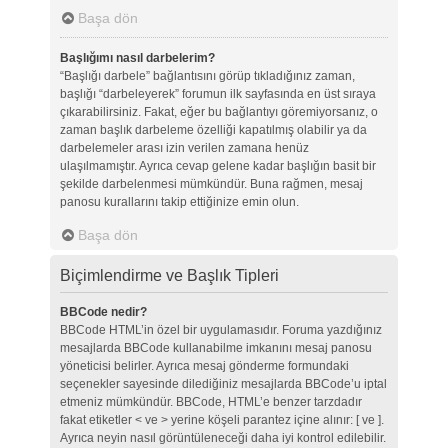
Başa dön
Başlığımı nasıl darbelerim?
“Başlığı darbele” bağlantısını görüp tıkladığınız zaman,
başlığı “darbeleyerek” forumun ilk sayfasında en üst sıraya
çıkarabilirsiniz. Fakat, eğer bu bağlantıyı göremiyorsanız, o
zaman başlık darbeleme özelliği kapatılmış olabilir ya da
darbelemeler arası izin verilen zamana henüz
ulaşılmamıştır. Ayrıca cevap gelene kadar başlığın basit bir
şekilde darbelenmesi mümkündür. Buna rağmen, mesaj
panosu kurallarını takip ettiğinize emin olun.
Başa dön
Biçimlendirme ve Başlık Tipleri
BBCode nedir?
BBCode HTML’in özel bir uygulamasıdır. Foruma yazdığınız
mesajlarda BBCode kullanabilme imkanını mesaj panosu
yöneticisi belirler. Ayrıca mesaj gönderme formundaki
seçenekler sayesinde dilediğiniz mesajlarda BBCode’u iptal
etmeniz mümkündür. BBCode, HTML’e benzer tarzdadır
fakat etiketler < ve > yerine köşeli parantez içine alınır: [ ve ].
Ayrıca neyin nasıl görüntüleneceği daha iyi kontrol edilebilir.