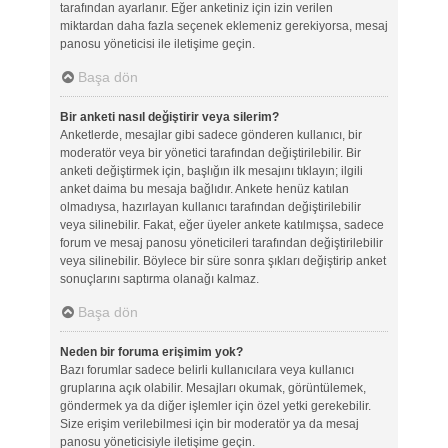
tarafından ayarlanır. Eğer anketiniz için izin verilen
miktardan daha fazla seçenek eklemeniz gerekiyorsa, mesaj
panosu yöneticisi ile iletişime geçin.
Başa dön
Bir anketi nasıl değiştirir veya silerim?
Anketlerde, mesajlar gibi sadece gönderen kullanıcı, bir
moderatör veya bir yönetici tarafından değiştirilebilir. Bir
anketi değiştirmek için, başlığın ilk mesajını tıklayın; ilgili
anket daima bu mesaja bağlıdır. Ankete henüz katılan
olmadıysa, hazırlayan kullanıcı tarafından değiştirilebilir
veya silinebilir. Fakat, eğer üyeler ankete katılmışsa, sadece
forum ve mesaj panosu yöneticileri tarafından değiştirilebilir
veya silinebilir. Böylece bir süre sonra şıkları değiştirip anket
sonuçlarını saptırma olanağı kalmaz.
Başa dön
Neden bir foruma erişimim yok?
Bazı forumlar sadece belirli kullanıcılara veya kullanıcı
gruplarına açık olabilir. Mesajları okumak, görüntülemek,
göndermek ya da diğer işlemler için özel yetki gerekebilir.
Size erişim verilebilmesi için bir moderatör ya da mesaj
panosu yöneticisiyle iletişime geçin.