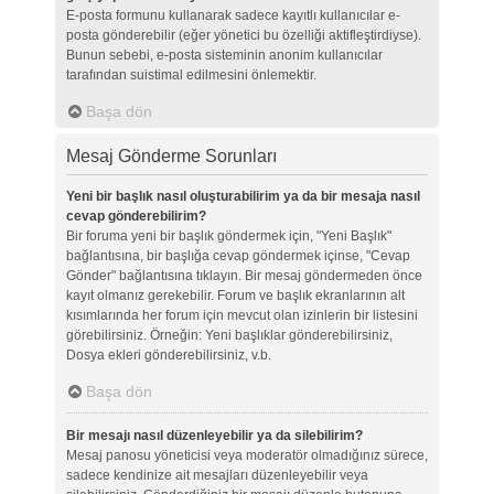
E-posta formunu kullanarak sadece kayıtlı kullanıcılar e-
posta gönderebilir (eğer yönetici bu özelliği aktifleştirdiyse).
Bunun sebebi, e-posta sisteminin anonim kullanıcılar
tarafından suistimal edilmesini önlemektir.
Başa dön
Mesaj Gönderme Sorunları
Yeni bir başlık nasıl oluşturabilirim ya da bir mesaja nasıl
cevap gönderebilirim?
Bir foruma yeni bir başlık göndermek için, "Yeni Başlık"
bağlantısına, bir başlığa cevap göndermek içinse, "Cevap
Gönder" bağlantısına tıklayın. Bir mesaj göndermeden önce
kayıt olmanız gerekebilir. Forum ve başlık ekranlarının alt
kısımlarında her forum için mevcut olan izinlerin bir listesini
görebilirsiniz. Örneğin: Yeni başlıklar gönderebilirsiniz,
Dosya ekleri gönderebilirsiniz, v.b.
Başa dön
Bir mesajı nasıl düzenleyebilir ya da silebilirim?
Mesaj panosu yöneticisi veya moderatör olmadığınız sürece,
sadece kendinize ait mesajları düzenleyebilir veya