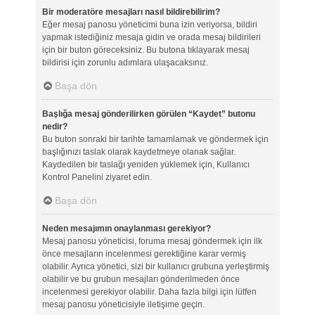
Bir moderatöre mesajları nasıl bildirebilirim?
Eğer mesaj panosu yöneticimi buna izin veriyorsa, bildiri
yapmak istediğiniz mesaja gidin ve orada mesaj bildirileri
için bir buton göreceksiniz. Bu butona tıklayarak mesaj
bildirisi için zorunlu adımlara ulaşacaksınız.
Başa dön
Başlığa mesaj gönderilirken görülen “Kaydet” butonu
nedir?
Bu buton sonraki bir tarihte tamamlamak ve göndermek için
başlığınızı taslak olarak kaydetmeye olanak sağlar.
Kaydedilen bir taslağı yeniden yüklemek için, Kullanıcı
Kontrol Panelini ziyaret edin.
Başa dön
Neden mesajımın onaylanması gerekiyor?
Mesaj panosu yöneticisi, foruma mesaj göndermek için ilk
önce mesajların incelenmesi gerektiğine karar vermiş
olabilir. Ayrıca yönetici, sizi bir kullanıcı grubuna yerleştirmiş
olabilir ve bu grubun mesajları gönderilmeden önce
incelenmesi gerekiyor olabilir. Daha fazla bilgi için lütfen
mesaj panosu yöneticisiyle iletişime geçin.