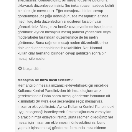
silebilirsiniz. Gönderdiğiniz bir mesajı düzenle butonuna
tıklayarak düzenleyebilirsiniz (bu imkan bazen sadece belirli
bir süre için mevcuttur). Eğer mesajınıza birileri cevap
göndermişse, başlığa döndüğünüzde mesajınızın altında
metni kaç defa düzenlediğinizi gösteren kısa bir yazı
göreceksiniz. Mesajınıza henüz cevap verilmemişse, bu not
görülmez. Ayrıca mesajınız mesaj panosu yöneticileri veya
moderatörler tarafından düzenlenince de bu metin
görünmez. Buna rağmen mesajı neden düzenlediklerine
dair kendilerine has bir not bırakabilirler. Not: Normal
kullanıcılar herhangi birinden cevap geldikten sonra bir
mesajı silemezler.
Başa dön
Mesajıma bir imza nasıl eklerim?
Herhangi bir mesaja imzanızı ekleyebilmek için öncelikle
Kullanıcı Kontrol Panelinizden bir imza oluşturmanız
gerekmektedir. Daha sonra mesaj gönderme formunun alt
kısmındaki
Bir imza ekle
seçeneğini seçip mesajınıza
imzanızı ekleyebilirsiniz. Ayrıca Kullanıcı Kontrol Panelindeki
uygun seçeneği işaretleyerek tüm mesajlarınıza varsayılan
olarak bir imza ekleyebilirsiniz. Buna rağmen dilediğiniz her
mesaj için imzanızın eklenmesini önleyebilirsiniz, bunu
yapmak içinse mesaj gönderme formunda imza ekleme