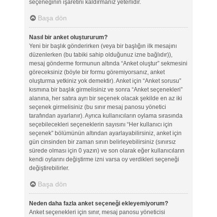
seçeneğinin işaretini kaldırmanız yeterlidir.
Başa dön
Nasıl bir anket oluştururum?
Yeni bir başlık gönderirken (veya bir başlığın ilk mesajını
düzenlerken (bu tabiki sahip olduğunuz izne bağlıdır)),
mesaj gönderme formunun altında “Anket oluştur” sekmesini
göreceksiniz (böyle bir formu göremiyorsanız, anket
oluşturma yetkiniz yok demektir). Anket için “Anket sorusu”
kısmına bir başlık girmelisiniz ve sonra “Anket seçenekleri”
alanına, her satıra ayrı bir seçenek olacak şekilde en az iki
seçenek girmelisiniz (bu sınır mesaj panosu yönetici
tarafından ayarlanır). Ayrıca kullanıcıların oylama sırasında
seçebilecekleri seçeneklerin sayısını “Her kullanıcı için
seçenek” bölümünün altından ayarlayabilirsiniz, anket için
gün cinsinden bir zaman sınırı belirleyebilirsiniz (sınırsız
sürede olması için 0 yazın) ve son olarak eğer kullanıcıların
kendi oylarını değiştirme izni varsa oy verdikleri seçeneği
değiştirebilirler.
Başa dön
Neden daha fazla anket seçeneği ekleyemiyorum?
Anket seçenekleri için sınır, mesaj panosu yöneticisi