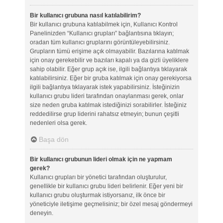
Bir kullanıcı grubuna nasıl katılabilirim?
Bir kullanıcı grubuna katılabilmek için, Kullanıcı Kontrol
Panelinizden “Kullanıcı grupları” bağlantısına tıklayın;
oradan tüm kullanıcı gruplarını görüntüleyebilirsiniz.
Grupların tümü erişime açık olmayabilir. Bazılarına katılmak
için onay gerekebilir ve bazıları kapalı ya da gizli üyeliklere
sahip olabilir. Eğer grup açık ise, ilgili bağlantıya tıklayarak
katılabilirsiniz. Eğer bir gruba katılmak için onay gerekiyorsa
ilgili bağlantıya tıklayarak istek yapabilirsiniz. İsteğinizin
kullanıcı grubu lideri tarafından onaylanması gerek, onlar
size neden gruba katılmak istediğinizi sorabilirler. İsteğiniz
reddedilirse grup liderini rahatsız etmeyin; bunun çeşitli
nedenleri olsa gerek.
Başa dön
Bir kullanıcı grubunun lideri olmak için ne yapmam
gerek?
Kullanıcı grupları bir yönetici tarafından oluşturulur,
genellikle bir kullanıcı grubu lideri belirlenir. Eğer yeni bir
kullanıcı grubu oluşturmak istiyorsanız, ilk önce bir
yöneticiyle iletişime geçmelisiniz; bir özel mesaj göndermeyi
deneyin.