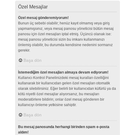
Özel Mesajlar
Özel mesaj gönderemiyorum!
Bunun üç sebebi olabilir; henüz kayıt olmamış veya giriş
yapmamışsınız, veya mesaj panosu yöneticisi bütün mesaj
panosu için özel mesajları iptal etmiş. Üçüncü olanak ise:
mesaj panosu yöneticisi sizin bu imkanı kullanmanızı
önlemiş olabilir, bu durumda kendisine nedenini sormanız
gerekir.
Başa dön
İstemediğim özel mesajları almaya devam ediyorum!
Kullanıcı Kontrol Panelinizdeki mesaj kuralları özelliğini
kullanarak bir kullanıcıdan gelen özel mesajları otomatik
olarak silebilirsiniz. Eğer belirli bir kullanıcıdan küfürlü ya da
kötü niyetli özel mesajlar alıyorsanız, bu mesajları
moderatörlere bildirin; onlar özel mesaj gönderen bir
kullanıcıyı önleme yetkisine sahiptir.
Başa dön
Bu mesaj panosunda herhangi birinden spam e-posta
aldım!