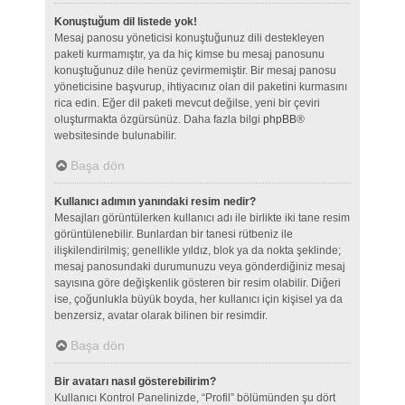
Konuştuğum dil listede yok!
Mesaj panosu yöneticisi konuştuğunuz dili destekleyen
paketi kurmamıştır, ya da hiç kimse bu mesaj panosunu
konuştuğunuz dile henüz çevirmemiştir. Bir mesaj panosu
yöneticisine başvurup, ihtiyacınız olan dil paketini kurmasını
rica edin. Eğer dil paketi mevcut değilse, yeni bir çeviri
oluşturmakta özgürsünüz. Daha fazla bilgi
phpBB
®
websitesinde bulunabilir.
Başa dön
Kullanıcı adımın yanındaki resim nedir?
Mesajları görüntülerken kullanıcı adı ile birlikte iki tane resim
görüntülenebilir. Bunlardan bir tanesi rütbeniz ile
ilişkilendirilmiş; genellikle yıldız, blok ya da nokta şeklinde;
mesaj panosundaki durumunuzu veya gönderdiğiniz mesaj
sayısına göre değişkenlik gösteren bir resim olabilir. Diğeri
ise, çoğunlukla büyük boyda, her kullanıcı için kişisel ya da
benzersiz, avatar olarak bilinen bir resimdir.
Başa dön
Bir avatarı nasıl gösterebilirim?
Kullanıcı Kontrol Panelinizde, “Profil” bölümünden şu dört