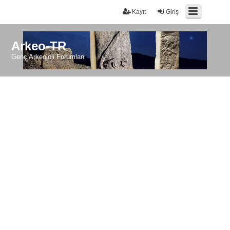
Kayıt
Giriş
Arkeo-TR
Genç Arkeoloji Forumları