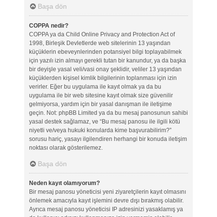
Başa dön
COPPA nedir?
COPPA ya da Child Online Privacy and Protection Act of
1998, Birleşik Devletlerde web sitelerinin 13 yaşından
küçüklerin ebeveynlerinden potansiyel bilgi toplayabilmek
için yazılı izin almayı gerekli tutan bir kanundur, ya da başka
bir deyişle yasal veli/vasi onay şeklidir, veliler 13 yaşından
küçüklerden kişisel kimlik bilgilerinin toplanması için izin
verirler. Eğer bu uygulama ile kayıt olmak ya da bu
uygulama ile bir web sitesine kayıt olmak size güvenilir
gelmiyorsa, yardım için bir yasal danışman ile iletişime
geçin. Not: phpBB Limited ya da bu mesaj panosunun sahibi
yasal destek sağlamaz, ve “Bu mesaj panosu ile ilgili kötü
niyetli ve/veya hukuki konularda kime başvurabilirim?”
sorusu hariç, yasayı ilgilendiren herhangi bir konuda iletişim
noktası olarak gösterilemez.
Başa dön
Neden kayıt olamıyorum?
Bir mesaj panosu yöneticisi yeni ziyaretçilerin kayıt olmasını
önlemek amacıyla kayıt işlemini devre dışı bırakmış olabilir.
Ayrıca mesaj panosu yöneticisi IP adresinizi yasaklamış ya