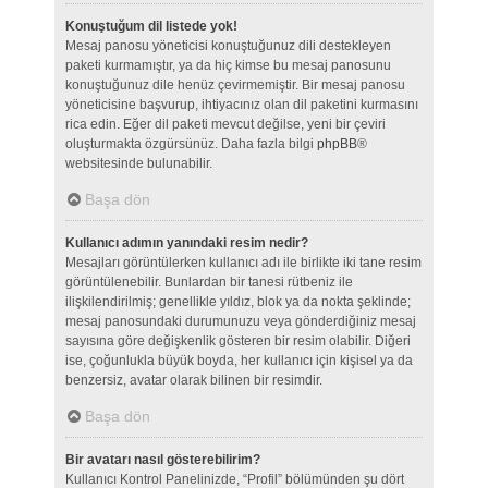
Konuştuğum dil listede yok!
Mesaj panosu yöneticisi konuştuğunuz dili destekleyen
paketi kurmamıştır, ya da hiç kimse bu mesaj panosunu
konuştuğunuz dile henüz çevirmemiştir. Bir mesaj panosu
yöneticisine başvurup, ihtiyacınız olan dil paketini kurmasını
rica edin. Eğer dil paketi mevcut değilse, yeni bir çeviri
oluşturmakta özgürsünüz. Daha fazla bilgi
phpBB
®
websitesinde bulunabilir.
Başa dön
Kullanıcı adımın yanındaki resim nedir?
Mesajları görüntülerken kullanıcı adı ile birlikte iki tane resim
görüntülenebilir. Bunlardan bir tanesi rütbeniz ile
ilişkilendirilmiş; genellikle yıldız, blok ya da nokta şeklinde;
mesaj panosundaki durumunuzu veya gönderdiğiniz mesaj
sayısına göre değişkenlik gösteren bir resim olabilir. Diğeri
ise, çoğunlukla büyük boyda, her kullanıcı için kişisel ya da
benzersiz, avatar olarak bilinen bir resimdir.
Başa dön
Bir avatarı nasıl gösterebilirim?
Kullanıcı Kontrol Panelinizde, “Profil” bölümünden şu dört