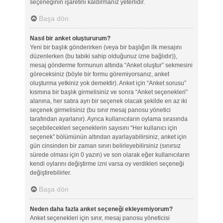
seçeneğinin işaretini kaldırmanız yeterlidir.
Başa dön
Nasıl bir anket oluştururum?
Yeni bir başlık gönderirken (veya bir başlığın ilk mesajını
düzenlerken (bu tabiki sahip olduğunuz izne bağlıdır)),
mesaj gönderme formunun altında “Anket oluştur” sekmesini
göreceksiniz (böyle bir formu göremiyorsanız, anket
oluşturma yetkiniz yok demektir). Anket için “Anket sorusu”
kısmına bir başlık girmelisiniz ve sonra “Anket seçenekleri”
alanına, her satıra ayrı bir seçenek olacak şekilde en az iki
seçenek girmelisiniz (bu sınır mesaj panosu yönetici
tarafından ayarlanır). Ayrıca kullanıcıların oylama sırasında
seçebilecekleri seçeneklerin sayısını “Her kullanıcı için
seçenek” bölümünün altından ayarlayabilirsiniz, anket için
gün cinsinden bir zaman sınırı belirleyebilirsiniz (sınırsız
sürede olması için 0 yazın) ve son olarak eğer kullanıcıların
kendi oylarını değiştirme izni varsa oy verdikleri seçeneği
değiştirebilirler.
Başa dön
Neden daha fazla anket seçeneği ekleyemiyorum?
Anket seçenekleri için sınır, mesaj panosu yöneticisi