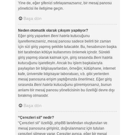
Yine de, eğer şifenizi sıfırlayamazsanız, bir mesaj panosu
yöneticisi ile iletişime geçin.
Başa dön
Neden otomatik olarak çıkışım yapılıyor?
Eğer giriş yaparken
Beni hatırla
kutucuğunu
işaretlemezseniz, mesaj panosu sadece belirli bir zaman
için sizi giriş yapmış şekilde tutacaktır. Bu, hesabınızın başka
biri tarafından kötüye kullanımını önlemek içindir. Sürekli
giriş yapmış olarak kalmak için, giriş sırasında
Beni hatırla
kutucuğunu işaretleyin. Ancak bu işlem başkalarıyla
paylaşılan bir bilgisayarlardan, örneğin; kütüphane, internet
kafe, üniversite bilgisayar laboratuarı, v.b. gibi yerlerden
mesaj panosuna erişim yaptığınızda önerilmez. Eğer giriş
sırasında
Beni hatırla
kutucuğunu göremiyorsanız, bunun
anlamı bir mesaj panosu yöneticisinin bu özelliği devre dışı
bırakmış olmasıdır.
Başa dön
“Çerezleri sil” nedir?
“Çerezleri sil” özelliği, phpBB tarafından oluşturulan ve
mesaj panosuna girişiniz, doğrulanmanız için tutulan
çerezleri silmeye yarar. Çerezler ayrıca, eğer bir mesaj