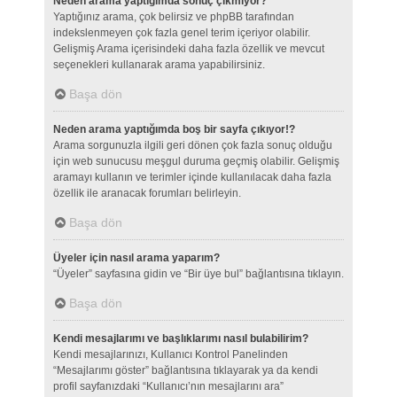
Neden arama yaptığımda sonuç çıkmıyor?
Yaptığınız arama, çok belirsiz ve phpBB tarafından
indekslenmeyen çok fazla genel terim içeriyor olabilir.
Gelişmiş Arama içerisindeki daha fazla özellik ve mevcut
seçenekleri kullanarak arama yapabilirsiniz.
Başa dön
Neden arama yaptığımda boş bir sayfa çıkıyor!?
Arama sorgunuzla ilgili geri dönen çok fazla sonuç olduğu
için web sunucusu meşgul duruma geçmiş olabilir. Gelişmiş
aramayı kullanın ve terimler içinde kullanılacak daha fazla
özellik ile aranacak forumları belirleyin.
Başa dön
Üyeler için nasıl arama yaparım?
“Üyeler” sayfasına gidin ve “Bir üye bul” bağlantısına tıklayın.
Başa dön
Kendi mesajlarımı ve başlıklarımı nasıl bulabilirim?
Kendi mesajlarınızı, Kullanıcı Kontrol Panelinden
“Mesajlarımı göster” bağlantısına tıklayarak ya da kendi
profil sayfanızdaki “Kullanıcı’nın mesajlarını ara”