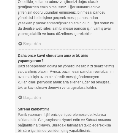
Öncelikle, kullanıcı adınız ve şifrenizi doğru olarak
girdiğinizden emin olmalısınız. Eğer kullanıcı adı ve
şifrenizin doğruluğundan eminseniz, bir mesaj panosu
yöneticisi ile iletişime geçerek mesaj panosundan
yasaklanıp yasaklanmadığınızdan emin olun. Eğer sorun bu
da değilse web sitesi sahibi mesaj panosu için yanlış ayar
yapmış olabilir ve bunu düzeltmesi gerekebilir.
Başa dön
Daha önce kayıt olmuştum ama artık giriş
yapamıyorum?!
Bazı sebeplerden dolayı bir yönetici hesabınızı deaktif etmiş
ya da silmiş olabilir. Ayrıca, bazı mesaj panoları veritabanını
azaltmak için uzun bir süredir mesaj göndermeyen
kullanıcıları periyodik aralıklarla silerler. Eğer bu olmuşsa,
tekrar kayıt olmayı deneyin ve tartışmalara katılın.
Başa dön
Şifremi kaybettim!
Panik yapmayın! Şifreniz geri getirelemese de, kolayca
sıfırlanabilir. Giriş sayfasını ziyaret edin ve
Şifremi unuttum
bağlantısına tıklayın. Buradaki talimatları takip ederek kısa
bir süre içerisinde yeniden giriş yapabilirsiniz.