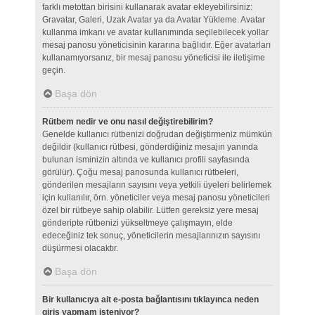
farklı metottan birisini kullanarak avatar ekleyebilirsiniz:
Gravatar, Galeri, Uzak Avatar ya da Avatar Yükleme. Avatar
kullanma imkanı ve avatar kullanımında seçilebilecek yollar
mesaj panosu yöneticisinin kararına bağlıdır. Eğer avatarları
kullanamıyorsanız, bir mesaj panosu yöneticisi ile iletişime
geçin.
Başa dön
Rütbem nedir ve onu nasıl değiştirebilirim?
Genelde kullanıcı rütbenizi doğrudan değiştirmeniz mümkün
değildir (kullanıcı rütbesi, gönderdiğiniz mesajın yanında
bulunan isminizin altında ve kullanıcı profili sayfasında
görülür). Çoğu mesaj panosunda kullanıcı rütbeleri,
gönderilen mesajların sayısını veya yetkili üyeleri belirlemek
için kullanılır, örn. yöneticiler veya mesaj panosu yöneticileri
özel bir rütbeye sahip olabilir. Lütfen gereksiz yere mesaj
gönderipte rütbenizi yükseltmeye çalışmayın, elde
edeceğiniz tek sonuç, yöneticilerin mesajlarınızın sayısını
düşürmesi olacaktır.
Başa dön
Bir kullanıcıya ait e-posta bağlantısını tıklayınca neden
giriş yapmam isteniyor?