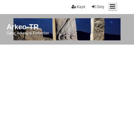
Kayıt
Giriş
Arkeo-TR
Genç Arkeoloji Forumları