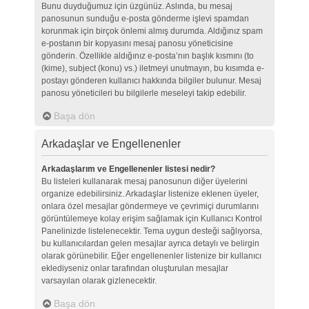
Bunu duyduğumuz için üzgünüz. Aslında, bu mesaj
panosunun sunduğu e-posta gönderme işlevi spamdan
korunmak için birçok önlemi almış durumda. Aldığınız spam
e-postanın bir kopyasını mesaj panosu yöneticisine
gönderin. Özellikle aldığınız e-posta’nın başlık kısmını (to
(kime), subject (konu) vs.) iletmeyi unutmayın, bu kısımda e-
postayı gönderen kullanıcı hakkında bilgiler bulunur. Mesaj
panosu yöneticileri bu bilgilerle meseleyi takip edebilir.
Başa dön
Arkadaşlar ve Engellenenler
Arkadaşlarım ve Engellenenler listesi nedir?
Bu listeleri kullanarak mesaj panosunun diğer üyelerini
organize edebilirsiniz. Arkadaşlar listenize eklenen üyeler,
onlara özel mesajlar göndermeye ve çevrimiçi durumlarını
görüntülemeye kolay erişim sağlamak için Kullanıcı Kontrol
Panelinizde listelenecektir. Tema uygun desteği sağlıyorsa,
bu kullanıcılardan gelen mesajlar ayrıca detaylı ve belirgin
olarak görünebilir. Eğer engellenenler listenize bir kullanıcı
eklediyseniz onlar tarafından oluşturulan mesajlar
varsayılan olarak gizlenecektir.
Başa dön