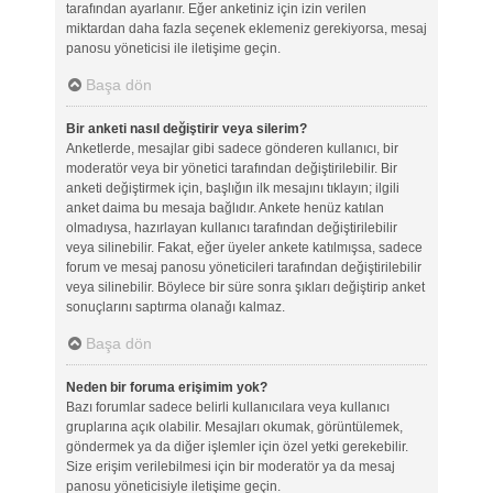
tarafından ayarlanır. Eğer anketiniz için izin verilen
miktardan daha fazla seçenek eklemeniz gerekiyorsa, mesaj
panosu yöneticisi ile iletişime geçin.
Başa dön
Bir anketi nasıl değiştirir veya silerim?
Anketlerde, mesajlar gibi sadece gönderen kullanıcı, bir
moderatör veya bir yönetici tarafından değiştirilebilir. Bir
anketi değiştirmek için, başlığın ilk mesajını tıklayın; ilgili
anket daima bu mesaja bağlıdır. Ankete henüz katılan
olmadıysa, hazırlayan kullanıcı tarafından değiştirilebilir
veya silinebilir. Fakat, eğer üyeler ankete katılmışsa, sadece
forum ve mesaj panosu yöneticileri tarafından değiştirilebilir
veya silinebilir. Böylece bir süre sonra şıkları değiştirip anket
sonuçlarını saptırma olanağı kalmaz.
Başa dön
Neden bir foruma erişimim yok?
Bazı forumlar sadece belirli kullanıcılara veya kullanıcı
gruplarına açık olabilir. Mesajları okumak, görüntülemek,
göndermek ya da diğer işlemler için özel yetki gerekebilir.
Size erişim verilebilmesi için bir moderatör ya da mesaj
panosu yöneticisiyle iletişime geçin.