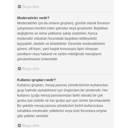
Başa dön
Moderatörler nedir?
Moderatörler (ya da onların grupları), günlük olarak forumun
çalışmasını kontrol eden şahıslar veya gruplardır. Başlıkları
değiştirme ve silme yetkisine sahip olabilirler. Ayrıca
moderatör oldukları forumdaki başlıkları kilitleyebilir,
taşıyabilir, silebilir ve bölebilirler. Genelde moderatörlerin
görevi, off-topic, yani başlık konusuyla ilgisi olmayan
yanıtların veya hakaret ve saldırı niteliğinde mesajların
gönderilmesini önlemektir.
Başa dön
Kullanıcı grupları nedir?
Kullanıcı grupları, mesaj panosu yöneticilerinin kullanıcıları
grup halinde ayırabilmesi için öngörülen bir yöntemdir. Her
kullanıcı (çoğu mesaj panolarından farklı olarak) bir çok
gruba üye olabilir ve her gruba ayrı ayrı izinler tanımlanabilir.
Bu şekilde mesaj panosu yöneticileri belirli kullanıcılara
rahatlıkla moderatör yetkilerini veya özel forumlara erişme
gibi yetkiler verebilir.
Başa dön