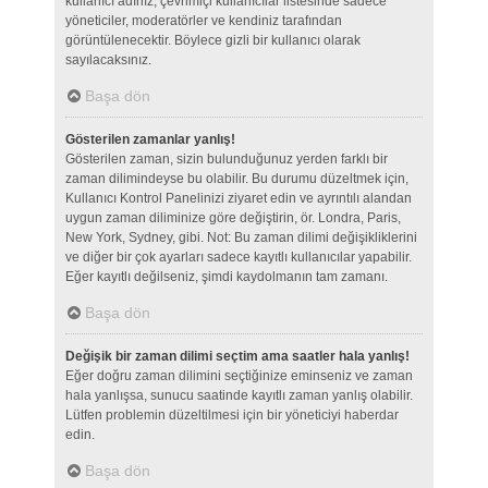
kullanıcı adınız, çevrimiçi kullanıcılar listesinde sadece
yöneticiler, moderatörler ve kendiniz tarafından
görüntülenecektir. Böylece gizli bir kullanıcı olarak
sayılacaksınız.
Başa dön
Gösterilen zamanlar yanlış!
Gösterilen zaman, sizin bulunduğunuz yerden farklı bir
zaman dilimindeyse bu olabilir. Bu durumu düzeltmek için,
Kullanıcı Kontrol Panelinizi ziyaret edin ve ayrıntılı alandan
uygun zaman diliminize göre değiştirin, ör. Londra, Paris,
New York, Sydney, gibi. Not: Bu zaman dilimi değişikliklerini
ve diğer bir çok ayarları sadece kayıtlı kullanıcılar yapabilir.
Eğer kayıtlı değilseniz, şimdi kaydolmanın tam zamanı.
Başa dön
Değişik bir zaman dilimi seçtim ama saatler hala yanlış!
Eğer doğru zaman dilimini seçtiğinize eminseniz ve zaman
hala yanlışsa, sunucu saatinde kayıtlı zaman yanlış olabilir.
Lütfen problemin düzeltilmesi için bir yöneticiyi haberdar
edin.
Başa dön