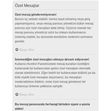
Özel Mesajlar
Özel mesaj gönderemiyorum!
Bunun üç sebebi olabilir; henüz kayıt olmamış veya giriş
yapmamışsınız, veya mesaj panosu yöneticisi bütün mesaj
panosu için özel mesajları iptal etmiş. Üçüncü olanak ise:
mesaj panosu yöneticisi sizin bu imkanı kullanmanızı
önlemiş olabilir, bu durumda kendisine nedenini sormanız
gerekir.
Başa dön
İstemediğim özel mesajları almaya devam ediyorum!
Kullanıcı Kontrol Panelinizdeki mesaj kuralları özelliğini
kullanarak bir kullanıcıdan gelen özel mesajları otomatik
olarak silebilirsiniz. Eğer belirli bir kullanıcıdan küfürlü ya da
kötü niyetli özel mesajlar alıyorsanız, bu mesajları
moderatörlere bildirin; onlar özel mesaj gönderen bir
kullanıcıyı önleme yetkisine sahiptir.
Başa dön
Bu mesaj panosunda herhangi birinden spam e-posta
aldım!