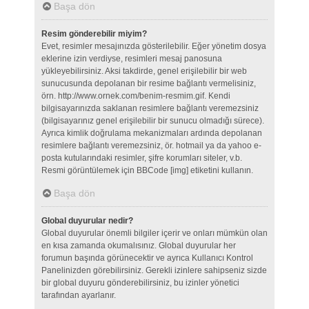
Başa dön
Resim gönderebilir miyim?
Evet, resimler mesajınızda gösterilebilir. Eğer yönetim dosya
eklerine izin verdiyse, resimleri mesaj panosuna
yükleyebilirsiniz. Aksi takdirde, genel erişilebilir bir web
sunucusunda depolanan bir resime bağlantı vermelisiniz,
örn. http://www.ornek.com/benim-resmim.gif. Kendi
bilgisayarınızda saklanan resimlere bağlantı veremezsiniz
(bilgisayarınız genel erişilebilir bir sunucu olmadığı sürece).
Ayrıca kimlik doğrulama mekanizmaları ardında depolanan
resimlere bağlantı veremezsiniz, ör. hotmail ya da yahoo e-
posta kutularındaki resimler, şifre korumları siteler, v.b.
Resmi görüntülemek için BBCode [img] etiketini kullanın.
Başa dön
Global duyurular nedir?
Global duyurular önemli bilgiler içerir ve onları mümkün olan
en kısa zamanda okumalısınız. Global duyurular her
forumun başında görünecektir ve ayrıca Kullanıcı Kontrol
Panelinizden görebilirsiniz. Gerekli izinlere sahipseniz sizde
bir global duyuru gönderebilirsiniz, bu izinler yönetici
tarafından ayarlanır.