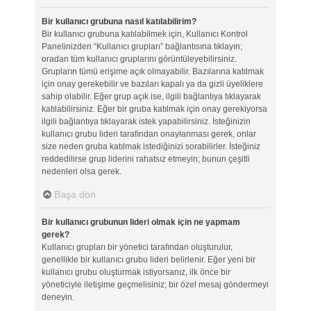
Bir kullanıcı grubuna nasıl katılabilirim?
Bir kullanıcı grubuna katılabilmek için, Kullanıcı Kontrol
Panelinizden “Kullanıcı grupları” bağlantısına tıklayın;
oradan tüm kullanıcı gruplarını görüntüleyebilirsiniz.
Grupların tümü erişime açık olmayabilir. Bazılarına katılmak
için onay gerekebilir ve bazıları kapalı ya da gizli üyeliklere
sahip olabilir. Eğer grup açık ise, ilgili bağlantıya tıklayarak
katılabilirsiniz. Eğer bir gruba katılmak için onay gerekiyorsa
ilgili bağlantıya tıklayarak istek yapabilirsiniz. İsteğinizin
kullanıcı grubu lideri tarafından onaylanması gerek, onlar
size neden gruba katılmak istediğinizi sorabilirler. İsteğiniz
reddedilirse grup liderini rahatsız etmeyin; bunun çeşitli
nedenleri olsa gerek.
Başa dön
Bir kullanıcı grubunun lideri olmak için ne yapmam
gerek?
Kullanıcı grupları bir yönetici tarafından oluşturulur,
genellikle bir kullanıcı grubu lideri belirlenir. Eğer yeni bir
kullanıcı grubu oluşturmak istiyorsanız, ilk önce bir
yöneticiyle iletişime geçmelisiniz; bir özel mesaj göndermeyi
deneyin.