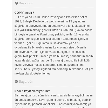
Başa dön
COPPA nedir?
COPPA ya da Child Online Privacy and Protection Act of
1998, Birleşik Devletlerde web sitelerinin 13 yaşından
küçüklerin ebeveynlerinden potansiyel bilgi toplayabilmek
için yazılı izin almayı gerekli tutan bir kanundur, ya da başka
bir deyişle yasal veli/vasi onay şeklidir, veliler 13 yaşından
küçüklerden kişisel kimlik bilgilerinin toplanması için izin
verirler. Eğer bu uygulama ile kayıt olmak ya da bu
uygulama ile bir web sitesine kayıt olmak size güvenilir
gelmiyorsa, yardım için bir yasal danışman ile iletişime
geçin. Not: phpBB Limited ya da bu mesaj panosunun sahibi
yasal destek sağlamaz, ve “Bu mesaj panosu ile ilgili kötü
niyetli ve/veya hukuki konularda kime başvurabilirim?”
sorusu hariç, yasayı ilgilendiren herhangi bir konuda iletişim
noktası olarak gösterilemez.
Başa dön
Neden kayıt olamıyorum?
Bir mesaj panosu yöneticisi yeni ziyaretçilerin kayıt olmasını
önlemek amacıyla kayıt işlemini devre dışı bırakmış olabilir.
Ayrıca mesaj panosu yöneticisi IP adresinizi yasaklamış ya