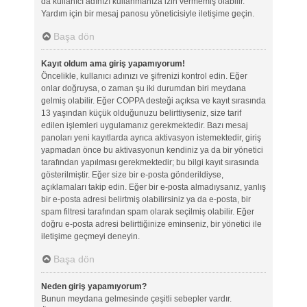
da kullanıcı adınızı kullanmanıza izin vermemiş olabilir.
Yardım için bir mesaj panosu yöneticisiyle iletişime geçin.
Başa dön
Kayıt oldum ama giriş yapamıyorum!
Öncelikle, kullanıcı adınızı ve şifrenizi kontrol edin. Eğer
onlar doğruysa, o zaman şu iki durumdan biri meydana
gelmiş olabilir. Eğer COPPA desteği açıksa ve kayıt sırasında
13 yaşından küçük olduğunuzu belirttiyseniz, size tarif
edilen işlemleri uygulamanız gerekmektedir. Bazı mesaj
panoları yeni kayıtlarda ayrıca aktivasyon istemektedir, giriş
yapmadan önce bu aktivasyonun kendiniz ya da bir yönetici
tarafından yapılması gerekmektedir; bu bilgi kayıt sırasında
gösterilmiştir. Eğer size bir e-posta gönderildiyse,
açıklamaları takip edin. Eğer bir e-posta almadıysanız, yanlış
bir e-posta adresi belirtmiş olabilirsiniz ya da e-posta, bir
spam filtresi tarafından spam olarak seçilmiş olabilir. Eğer
doğru e-posta adresi belirttiğinize eminseniz, bir yönetici ile
iletişime geçmeyi deneyin.
Başa dön
Neden giriş yapamıyorum?
Bunun meydana gelmesinde çeşitli sebepler vardır.