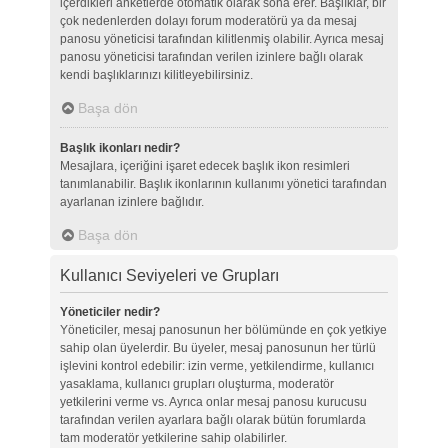
içerdikleri anketlerde otomatik olarak sona erer. Başlıklar, bir
çok nedenlerden dolayı forum moderatörü ya da mesaj
panosu yöneticisi tarafından kilitlenmiş olabilir. Ayrıca mesaj
panosu yöneticisi tarafından verilen izinlere bağlı olarak
kendi başlıklarınızı kilitleyebilirsiniz.
Başa dön
Başlık ikonları nedir?
Mesajlara, içeriğini işaret edecek başlık ikon resimleri
tanımlanabilir. Başlık ikonlarının kullanımı yönetici tarafından
ayarlanan izinlere bağlıdır.
Başa dön
Kullanıcı Seviyeleri ve Grupları
Yöneticiler nedir?
Yöneticiler, mesaj panosunun her bölümünde en çok yetkiye
sahip olan üyelerdir. Bu üyeler, mesaj panosunun her türlü
işlevini kontrol edebilir: izin verme, yetkilendirme, kullanıcı
yasaklama, kullanıcı grupları oluşturma, moderatör
yetkilerini verme vs. Ayrıca onlar mesaj panosu kurucusu
tarafından verilen ayarlara bağlı olarak bütün forumlarda
tam moderatör yetkilerine sahip olabilirler.