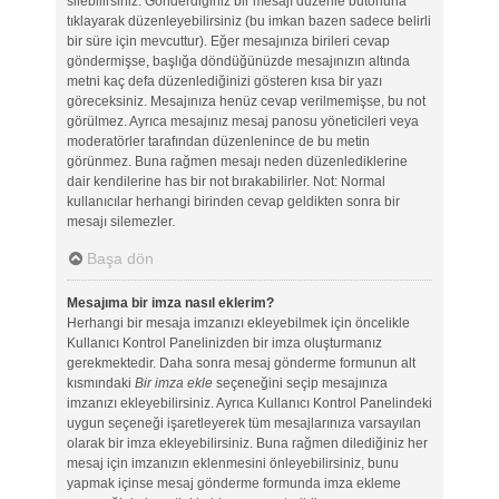
silebilirsiniz. Gönderdiğiniz bir mesajı düzenle butonuna
tıklayarak düzenleyebilirsiniz (bu imkan bazen sadece belirli
bir süre için mevcuttur). Eğer mesajınıza birileri cevap
göndermişse, başlığa döndüğünüzde mesajınızın altında
metni kaç defa düzenlediğinizi gösteren kısa bir yazı
göreceksiniz. Mesajınıza henüz cevap verilmemişse, bu not
görülmez. Ayrıca mesajınız mesaj panosu yöneticileri veya
moderatörler tarafından düzenlenince de bu metin
görünmez. Buna rağmen mesajı neden düzenlediklerine
dair kendilerine has bir not bırakabilirler. Not: Normal
kullanıcılar herhangi birinden cevap geldikten sonra bir
mesajı silemezler.
Başa dön
Mesajıma bir imza nasıl eklerim?
Herhangi bir mesaja imzanızı ekleyebilmek için öncelikle
Kullanıcı Kontrol Panelinizden bir imza oluşturmanız
gerekmektedir. Daha sonra mesaj gönderme formunun alt
kısmındaki
Bir imza ekle
seçeneğini seçip mesajınıza
imzanızı ekleyebilirsiniz. Ayrıca Kullanıcı Kontrol Panelindeki
uygun seçeneği işaretleyerek tüm mesajlarınıza varsayılan
olarak bir imza ekleyebilirsiniz. Buna rağmen dilediğiniz her
mesaj için imzanızın eklenmesini önleyebilirsiniz, bunu
yapmak içinse mesaj gönderme formunda imza ekleme