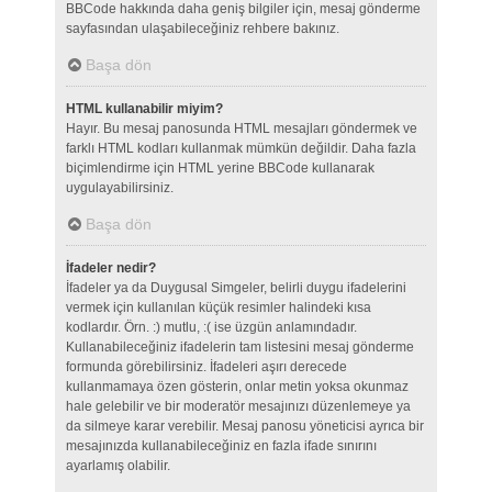
BBCode hakkında daha geniş bilgiler için, mesaj gönderme
sayfasından ulaşabileceğiniz rehbere bakınız.
Başa dön
HTML kullanabilir miyim?
Hayır. Bu mesaj panosunda HTML mesajları göndermek ve
farklı HTML kodları kullanmak mümkün değildir. Daha fazla
biçimlendirme için HTML yerine BBCode kullanarak
uygulayabilirsiniz.
Başa dön
İfadeler nedir?
İfadeler ya da Duygusal Simgeler, belirli duygu ifadelerini
vermek için kullanılan küçük resimler halindeki kısa
kodlardır. Örn. :) mutlu, :( ise üzgün anlamındadır.
Kullanabileceğiniz ifadelerin tam listesini mesaj gönderme
formunda görebilirsiniz. İfadeleri aşırı derecede
kullanmamaya özen gösterin, onlar metin yoksa okunmaz
hale gelebilir ve bir moderatör mesajınızı düzenlemeye ya
da silmeye karar verebilir. Mesaj panosu yöneticisi ayrıca bir
mesajınızda kullanabileceğiniz en fazla ifade sınırını
ayarlamış olabilir.