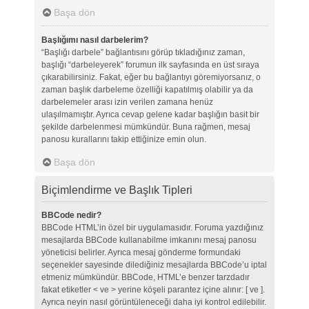
Başa dön
Başlığımı nasıl darbelerim?
“Başlığı darbele” bağlantısını görüp tıkladığınız zaman,
başlığı “darbeleyerek” forumun ilk sayfasında en üst sıraya
çıkarabilirsiniz. Fakat, eğer bu bağlantıyı göremiyorsanız, o
zaman başlık darbeleme özelliği kapatılmış olabilir ya da
darbelemeler arası izin verilen zamana henüz
ulaşılmamıştır. Ayrıca cevap gelene kadar başlığın basit bir
şekilde darbelenmesi mümkündür. Buna rağmen, mesaj
panosu kurallarını takip ettiğinize emin olun.
Başa dön
Biçimlendirme ve Başlık Tipleri
BBCode nedir?
BBCode HTML’in özel bir uygulamasıdır. Foruma yazdığınız
mesajlarda BBCode kullanabilme imkanını mesaj panosu
yöneticisi belirler. Ayrıca mesaj gönderme formundaki
seçenekler sayesinde dilediğiniz mesajlarda BBCode’u iptal
etmeniz mümkündür. BBCode, HTML’e benzer tarzdadır
fakat etiketler < ve > yerine köşeli parantez içine alınır: [ ve ].
Ayrıca neyin nasıl görüntüleneceği daha iyi kontrol edilebilir.