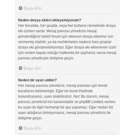
Başa dön
Neden dosya ekleri ekleyemiyorum?
Her forumda, her grupta, veya her kullanıcı temelinde dosya
eki izinleri vardır. Mesaj panosu yöneticisi mesaj
gönderdiğiniz belirli forum için eklenen dosya eklerine izin
vermemiş olabilir, ya da muhtemelen sadece bazı gruplar
dosya eki gönderebiliyordur. Eğer dosya eki eklemenin sizin
için neden kapalı olduğu hakkında bir şüpheniz varsa mesaj
panosu yöneticiyle iletişime geçin.
Başa dön
Neden bir uyarı aldım?
Her mesaj panosu yöneticisi, mesaj panoları için kendi
kurallarını belirlemiştir. Eğer bir kural ihlalinde
bulunduysanız, uyarı alabilirsiniz. Not: Bu durum, mesaj
panosu yöneticisi’nin kararındadır ve phpBB Limited verilen
bu uyarı ile ilgili herhangi bir şey yapamaz. Eğer neden bir
uyarı aldığınızı bilmiyorsanız, mesaj panosu yöneticisi ile
iletişime geçin.
Başa dön