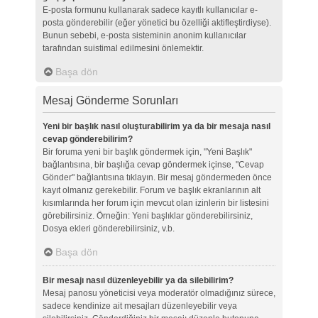
E-posta formunu kullanarak sadece kayıtlı kullanıcılar e-
posta gönderebilir (eğer yönetici bu özelliği aktifleştirdiyse).
Bunun sebebi, e-posta sisteminin anonim kullanıcılar
tarafından suistimal edilmesini önlemektir.
Başa dön
Mesaj Gönderme Sorunları
Yeni bir başlık nasıl oluşturabilirim ya da bir mesaja nasıl
cevap gönderebilirim?
Bir foruma yeni bir başlık göndermek için, "Yeni Başlık"
bağlantısına, bir başlığa cevap göndermek içinse, "Cevap
Gönder" bağlantısına tıklayın. Bir mesaj göndermeden önce
kayıt olmanız gerekebilir. Forum ve başlık ekranlarının alt
kısımlarında her forum için mevcut olan izinlerin bir listesini
görebilirsiniz. Örneğin: Yeni başlıklar gönderebilirsiniz,
Dosya ekleri gönderebilirsiniz, v.b.
Başa dön
Bir mesajı nasıl düzenleyebilir ya da silebilirim?
Mesaj panosu yöneticisi veya moderatör olmadığınız sürece,
sadece kendinize ait mesajları düzenleyebilir veya