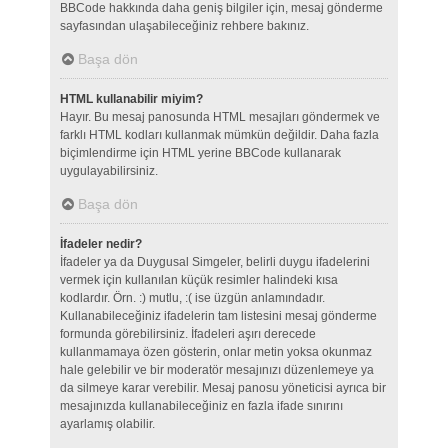
BBCode hakkında daha geniş bilgiler için, mesaj gönderme
sayfasından ulaşabileceğiniz rehbere bakınız.
Başa dön
HTML kullanabilir miyim?
Hayır. Bu mesaj panosunda HTML mesajları göndermek ve
farklı HTML kodları kullanmak mümkün değildir. Daha fazla
biçimlendirme için HTML yerine BBCode kullanarak
uygulayabilirsiniz.
Başa dön
İfadeler nedir?
İfadeler ya da Duygusal Simgeler, belirli duygu ifadelerini
vermek için kullanılan küçük resimler halindeki kısa
kodlardır. Örn. :) mutlu, :( ise üzgün anlamındadır.
Kullanabileceğiniz ifadelerin tam listesini mesaj gönderme
formunda görebilirsiniz. İfadeleri aşırı derecede
kullanmamaya özen gösterin, onlar metin yoksa okunmaz
hale gelebilir ve bir moderatör mesajınızı düzenlemeye ya
da silmeye karar verebilir. Mesaj panosu yöneticisi ayrıca bir
mesajınızda kullanabileceğiniz en fazla ifade sınırını
ayarlamış olabilir.