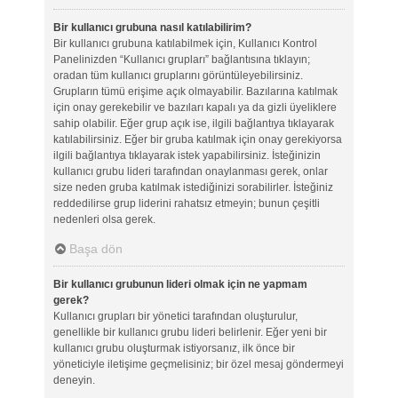
Bir kullanıcı grubuna nasıl katılabilirim?
Bir kullanıcı grubuna katılabilmek için, Kullanıcı Kontrol
Panelinizden “Kullanıcı grupları” bağlantısına tıklayın;
oradan tüm kullanıcı gruplarını görüntüleyebilirsiniz.
Grupların tümü erişime açık olmayabilir. Bazılarına katılmak
için onay gerekebilir ve bazıları kapalı ya da gizli üyeliklere
sahip olabilir. Eğer grup açık ise, ilgili bağlantıya tıklayarak
katılabilirsiniz. Eğer bir gruba katılmak için onay gerekiyorsa
ilgili bağlantıya tıklayarak istek yapabilirsiniz. İsteğinizin
kullanıcı grubu lideri tarafından onaylanması gerek, onlar
size neden gruba katılmak istediğinizi sorabilirler. İsteğiniz
reddedilirse grup liderini rahatsız etmeyin; bunun çeşitli
nedenleri olsa gerek.
Başa dön
Bir kullanıcı grubunun lideri olmak için ne yapmam
gerek?
Kullanıcı grupları bir yönetici tarafından oluşturulur,
genellikle bir kullanıcı grubu lideri belirlenir. Eğer yeni bir
kullanıcı grubu oluşturmak istiyorsanız, ilk önce bir
yöneticiyle iletişime geçmelisiniz; bir özel mesaj göndermeyi
deneyin.