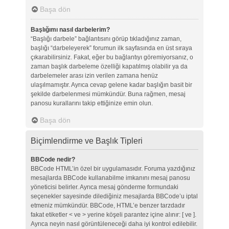
Başa dön
Başlığımı nasıl darbelerim?
“Başlığı darbele” bağlantısını görüp tıkladığınız zaman,
başlığı “darbeleyerek” forumun ilk sayfasında en üst sıraya
çıkarabilirsiniz. Fakat, eğer bu bağlantıyı göremiyorsanız, o
zaman başlık darbeleme özelliği kapatılmış olabilir ya da
darbelemeler arası izin verilen zamana henüz
ulaşılmamıştır. Ayrıca cevap gelene kadar başlığın basit bir
şekilde darbelenmesi mümkündür. Buna rağmen, mesaj
panosu kurallarını takip ettiğinize emin olun.
Başa dön
Biçimlendirme ve Başlık Tipleri
BBCode nedir?
BBCode HTML’in özel bir uygulamasıdır. Foruma yazdığınız
mesajlarda BBCode kullanabilme imkanını mesaj panosu
yöneticisi belirler. Ayrıca mesaj gönderme formundaki
seçenekler sayesinde dilediğiniz mesajlarda BBCode’u iptal
etmeniz mümkündür. BBCode, HTML’e benzer tarzdadır
fakat etiketler < ve > yerine köşeli parantez içine alınır: [ ve ].
Ayrıca neyin nasıl görüntüleneceği daha iyi kontrol edilebilir.