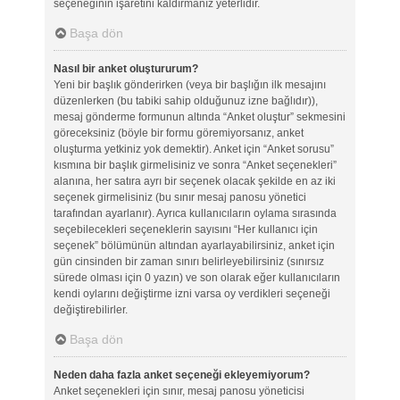
seçeneğinin işaretini kaldırmanız yeterlidir.
Başa dön
Nasıl bir anket oluştururum?
Yeni bir başlık gönderirken (veya bir başlığın ilk mesajını
düzenlerken (bu tabiki sahip olduğunuz izne bağlıdır)),
mesaj gönderme formunun altında “Anket oluştur” sekmesini
göreceksiniz (böyle bir formu göremiyorsanız, anket
oluşturma yetkiniz yok demektir). Anket için “Anket sorusu”
kısmına bir başlık girmelisiniz ve sonra “Anket seçenekleri”
alanına, her satıra ayrı bir seçenek olacak şekilde en az iki
seçenek girmelisiniz (bu sınır mesaj panosu yönetici
tarafından ayarlanır). Ayrıca kullanıcıların oylama sırasında
seçebilecekleri seçeneklerin sayısını “Her kullanıcı için
seçenek” bölümünün altından ayarlayabilirsiniz, anket için
gün cinsinden bir zaman sınırı belirleyebilirsiniz (sınırsız
sürede olması için 0 yazın) ve son olarak eğer kullanıcıların
kendi oylarını değiştirme izni varsa oy verdikleri seçeneği
değiştirebilirler.
Başa dön
Neden daha fazla anket seçeneği ekleyemiyorum?
Anket seçenekleri için sınır, mesaj panosu yöneticisi