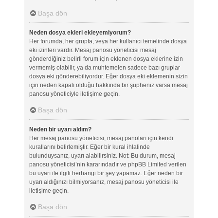
Başa dön
Neden dosya ekleri ekleyemiyorum?
Her forumda, her grupta, veya her kullanıcı temelinde dosya
eki izinleri vardır. Mesaj panosu yöneticisi mesaj
gönderdiğiniz belirli forum için eklenen dosya eklerine izin
vermemiş olabilir, ya da muhtemelen sadece bazı gruplar
dosya eki gönderebiliyordur. Eğer dosya eki eklemenin sizin
için neden kapalı olduğu hakkında bir şüpheniz varsa mesaj
panosu yöneticiyle iletişime geçin.
Başa dön
Neden bir uyarı aldım?
Her mesaj panosu yöneticisi, mesaj panoları için kendi
kurallarını belirlemiştir. Eğer bir kural ihlalinde
bulunduysanız, uyarı alabilirsiniz. Not: Bu durum, mesaj
panosu yöneticisi’nin kararındadır ve phpBB Limited verilen
bu uyarı ile ilgili herhangi bir şey yapamaz. Eğer neden bir
uyarı aldığınızı bilmiyorsanız, mesaj panosu yöneticisi ile
iletişime geçin.
Başa dön