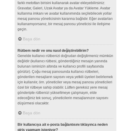
farklı metottan birisini kullanarak avatar ekleyebilirsiniz:
Gravatar, Galeri, Uzak Avatar ya da Avatar Yükleme. Avatar
kullanma imkanı ve avatar kullanımında seçilebilecek yollar
mesaj panosu yöneticisinin kararına bağlıdır. Eğer avatarları
kullanamıyorsanız, bir mesaj panosu yöneticisi ile iletişime
geçin.
Başa dön
Rütbem nedir ve onu nasıl değiştirebilirim?
Genelde kullanıcı rütbenizi doğrudan değiştirmeniz mümkün
değildir (kullanıcı rütbesi, gönderdiğiniz mesajın yanında
bulunan isminizin altında ve kullanıcı profili sayfasında
görülür). Çoğu mesaj panosunda kullanıcı rütbeleri,
gönderilen mesajların sayısını veya yetkili üyeleri belirlemek
için kullanılır, örn. yöneticiler veya mesaj panosu yöneticileri
özel bir rütbeye sahip olabilir. Lütfen gereksiz yere mesaj
gönderipte rütbenizi yükseltmeye çalışmayın, elde
edeceğiniz tek sonuç, yöneticilerin mesajlarınızın sayısını
düşürmesi olacaktır.
Başa dön
Bir kullanıcıya ait e-posta bağlantısını tıklayınca neden
giriş yapmam isteniyor?