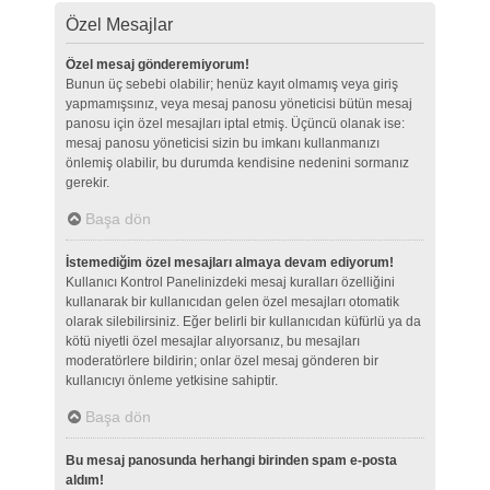
Özel Mesajlar
Özel mesaj gönderemiyorum!
Bunun üç sebebi olabilir; henüz kayıt olmamış veya giriş
yapmamışsınız, veya mesaj panosu yöneticisi bütün mesaj
panosu için özel mesajları iptal etmiş. Üçüncü olanak ise:
mesaj panosu yöneticisi sizin bu imkanı kullanmanızı
önlemiş olabilir, bu durumda kendisine nedenini sormanız
gerekir.
Başa dön
İstemediğim özel mesajları almaya devam ediyorum!
Kullanıcı Kontrol Panelinizdeki mesaj kuralları özelliğini
kullanarak bir kullanıcıdan gelen özel mesajları otomatik
olarak silebilirsiniz. Eğer belirli bir kullanıcıdan küfürlü ya da
kötü niyetli özel mesajlar alıyorsanız, bu mesajları
moderatörlere bildirin; onlar özel mesaj gönderen bir
kullanıcıyı önleme yetkisine sahiptir.
Başa dön
Bu mesaj panosunda herhangi birinden spam e-posta
aldım!