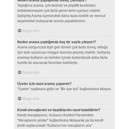
Neden arama yaptığımda sonuç çıkmıyor?
Yaptığınız arama, çok belirsiz ve phpBB tarafından
indekslenmeyen çok fazla genel terim içeriyor olabilir.
Gelişmiş Arama içerisindeki daha fazla özellik ve mevcut
seçenekleri kullanarak arama yapabilirsiniz.
Başa dön
Neden arama yaptığımda boş bir sayfa çıkıyor!?
Arama sorgunuzla ilgili geri dönen çok fazla sonuç olduğu
için web sunucusu meşgul duruma geçmiş olabilir. Gelişmiş
aramayı kullanın ve terimler içinde kullanılacak daha fazla
özellik ile aranacak forumları belirleyin.
Başa dön
Üyeler için nasıl arama yaparım?
“Üyeler” sayfasına gidin ve “Bir üye bul” bağlantısına tıklayın.
Başa dön
Kendi mesajlarımı ve başlıklarımı nasıl bulabilirim?
Kendi mesajlarınızı, Kullanıcı Kontrol Panelinden
“Mesajlarımı göster” bağlantısına tıklayarak ya da kendi
profil sayfanızdaki “Kullanıcı’nın mesajlarını ara”