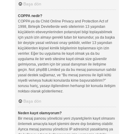
Başa dön
COPPA nedir?
COPPA ya da Child Online Privacy and Protection Act of
1998, Birleşik Devletlerde web sitelerinin 13 yaşından
küçüklerin ebeveynlerinden potansiyel bilgi toplayabilmek
için yazılı izin almayı gerekli tutan bir kanundur, ya da başka
bir deyişle yasal veli/vasi onay şeklidir, veliler 13 yaşından
küçüklerden kişisel kimlik bilgilerinin toplanması için izin
verirler. Eğer bu uygulama ile kayıt olmak ya da bu
uygulama ile bir web sitesine kayıt olmak size güvenilir
gelmiyorsa, yardım için bir yasal danışman ile iletişime
geçin. Not: phpBB Limited ya da bu mesaj panosunun sahibi
yasal destek sağlamaz, ve “Bu mesaj panosu ile ilgili kötü
niyetli ve/veya hukuki konularda kime başvurabilirim?”
sorusu hariç, yasayı ilgilendiren herhangi bir konuda iletişim
noktası olarak gösterilemez.
Başa dön
Neden kayıt olamıyorum?
Bir mesaj panosu yöneticisi yeni ziyaretçilerin kayıt olmasını
önlemek amacıyla kayıt işlemini devre dışı bırakmış olabilir.
Ayrıca mesaj panosu yöneticisi IP adresinizi yasaklamış ya