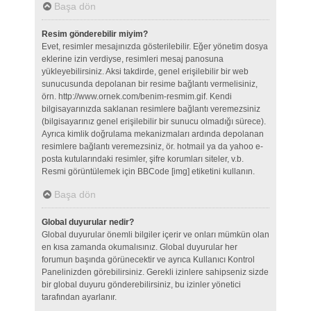
Başa dön
Resim gönderebilir miyim?
Evet, resimler mesajınızda gösterilebilir. Eğer yönetim dosya
eklerine izin verdiyse, resimleri mesaj panosuna
yükleyebilirsiniz. Aksi takdirde, genel erişilebilir bir web
sunucusunda depolanan bir resime bağlantı vermelisiniz,
örn. http://www.ornek.com/benim-resmim.gif. Kendi
bilgisayarınızda saklanan resimlere bağlantı veremezsiniz
(bilgisayarınız genel erişilebilir bir sunucu olmadığı sürece).
Ayrıca kimlik doğrulama mekanizmaları ardında depolanan
resimlere bağlantı veremezsiniz, ör. hotmail ya da yahoo e-
posta kutularındaki resimler, şifre korumları siteler, v.b.
Resmi görüntülemek için BBCode [img] etiketini kullanın.
Başa dön
Global duyurular nedir?
Global duyurular önemli bilgiler içerir ve onları mümkün olan
en kısa zamanda okumalısınız. Global duyurular her
forumun başında görünecektir ve ayrıca Kullanıcı Kontrol
Panelinizden görebilirsiniz. Gerekli izinlere sahipseniz sizde
bir global duyuru gönderebilirsiniz, bu izinler yönetici
tarafından ayarlanır.