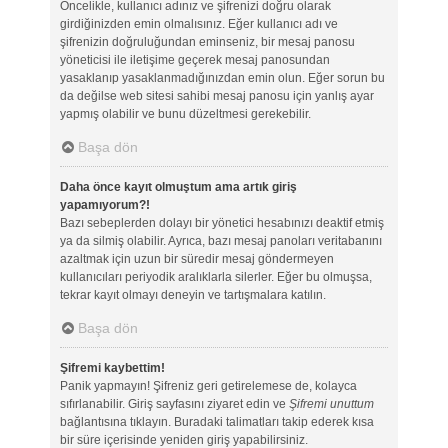
Öncelikle, kullanıcı adınız ve şifrenizi doğru olarak
girdiğinizden emin olmalısınız. Eğer kullanıcı adı ve
şifrenizin doğruluğundan eminseniz, bir mesaj panosu
yöneticisi ile iletişime geçerek mesaj panosundan
yasaklanıp yasaklanmadığınızdan emin olun. Eğer sorun bu
da değilse web sitesi sahibi mesaj panosu için yanlış ayar
yapmış olabilir ve bunu düzeltmesi gerekebilir.
Başa dön
Daha önce kayıt olmuştum ama artık giriş
yapamıyorum?!
Bazı sebeplerden dolayı bir yönetici hesabınızı deaktif etmiş
ya da silmiş olabilir. Ayrıca, bazı mesaj panoları veritabanını
azaltmak için uzun bir süredir mesaj göndermeyen
kullanıcıları periyodik aralıklarla silerler. Eğer bu olmuşsa,
tekrar kayıt olmayı deneyin ve tartışmalara katılın.
Başa dön
Şifremi kaybettim!
Panik yapmayın! Şifreniz geri getirelemese de, kolayca
sıfırlanabilir. Giriş sayfasını ziyaret edin ve
Şifremi unuttum
bağlantısına tıklayın. Buradaki talimatları takip ederek kısa
bir süre içerisinde yeniden giriş yapabilirsiniz.