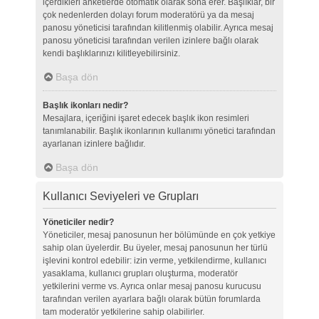
içerdikleri anketlerde otomatik olarak sona erer. Başlıklar, bir
çok nedenlerden dolayı forum moderatörü ya da mesaj
panosu yöneticisi tarafından kilitlenmiş olabilir. Ayrıca mesaj
panosu yöneticisi tarafından verilen izinlere bağlı olarak
kendi başlıklarınızı kilitleyebilirsiniz.
Başa dön
Başlık ikonları nedir?
Mesajlara, içeriğini işaret edecek başlık ikon resimleri
tanımlanabilir. Başlık ikonlarının kullanımı yönetici tarafından
ayarlanan izinlere bağlıdır.
Başa dön
Kullanıcı Seviyeleri ve Grupları
Yöneticiler nedir?
Yöneticiler, mesaj panosunun her bölümünde en çok yetkiye
sahip olan üyelerdir. Bu üyeler, mesaj panosunun her türlü
işlevini kontrol edebilir: izin verme, yetkilendirme, kullanıcı
yasaklama, kullanıcı grupları oluşturma, moderatör
yetkilerini verme vs. Ayrıca onlar mesaj panosu kurucusu
tarafından verilen ayarlara bağlı olarak bütün forumlarda
tam moderatör yetkilerine sahip olabilirler.