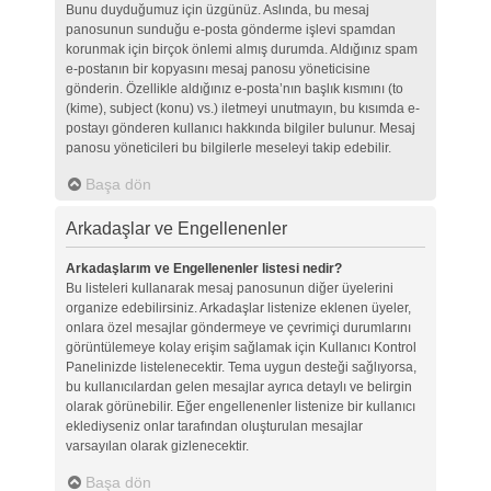
Bunu duyduğumuz için üzgünüz. Aslında, bu mesaj
panosunun sunduğu e-posta gönderme işlevi spamdan
korunmak için birçok önlemi almış durumda. Aldığınız spam
e-postanın bir kopyasını mesaj panosu yöneticisine
gönderin. Özellikle aldığınız e-posta’nın başlık kısmını (to
(kime), subject (konu) vs.) iletmeyi unutmayın, bu kısımda e-
postayı gönderen kullanıcı hakkında bilgiler bulunur. Mesaj
panosu yöneticileri bu bilgilerle meseleyi takip edebilir.
Başa dön
Arkadaşlar ve Engellenenler
Arkadaşlarım ve Engellenenler listesi nedir?
Bu listeleri kullanarak mesaj panosunun diğer üyelerini
organize edebilirsiniz. Arkadaşlar listenize eklenen üyeler,
onlara özel mesajlar göndermeye ve çevrimiçi durumlarını
görüntülemeye kolay erişim sağlamak için Kullanıcı Kontrol
Panelinizde listelenecektir. Tema uygun desteği sağlıyorsa,
bu kullanıcılardan gelen mesajlar ayrıca detaylı ve belirgin
olarak görünebilir. Eğer engellenenler listenize bir kullanıcı
eklediyseniz onlar tarafından oluşturulan mesajlar
varsayılan olarak gizlenecektir.
Başa dön