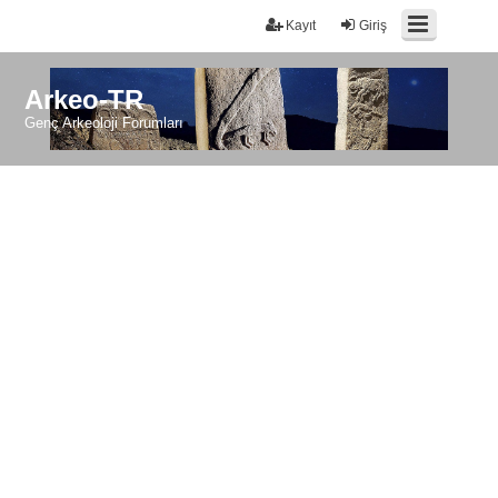
Kayıt
Giriş
Arkeo-TR
Genç Arkeoloji Forumları