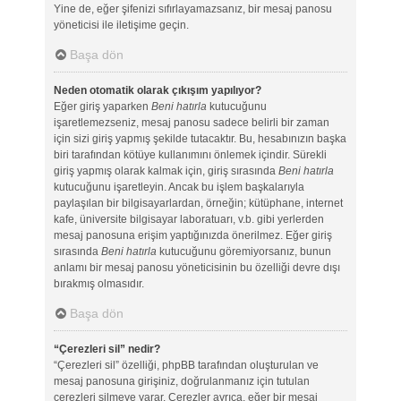
Yine de, eğer şifenizi sıfırlayamazsanız, bir mesaj panosu
yöneticisi ile iletişime geçin.
Başa dön
Neden otomatik olarak çıkışım yapılıyor?
Eğer giriş yaparken
Beni hatırla
kutucuğunu
işaretlemezseniz, mesaj panosu sadece belirli bir zaman
için sizi giriş yapmış şekilde tutacaktır. Bu, hesabınızın başka
biri tarafından kötüye kullanımını önlemek içindir. Sürekli
giriş yapmış olarak kalmak için, giriş sırasında
Beni hatırla
kutucuğunu işaretleyin. Ancak bu işlem başkalarıyla
paylaşılan bir bilgisayarlardan, örneğin; kütüphane, internet
kafe, üniversite bilgisayar laboratuarı, v.b. gibi yerlerden
mesaj panosuna erişim yaptığınızda önerilmez. Eğer giriş
sırasında
Beni hatırla
kutucuğunu göremiyorsanız, bunun
anlamı bir mesaj panosu yöneticisinin bu özelliği devre dışı
bırakmış olmasıdır.
Başa dön
“Çerezleri sil” nedir?
“Çerezleri sil” özelliği, phpBB tarafından oluşturulan ve
mesaj panosuna girişiniz, doğrulanmanız için tutulan
çerezleri silmeye yarar. Çerezler ayrıca, eğer bir mesaj