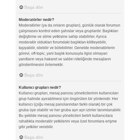
Başa dön
Moderatörler nedir?
Moderatörler (ya da onların grupları), günlük olarak forumun
çalışmasını kontrol eden şahıslar veya gruplardır. Başlıkları
değiştirme ve silme yetkisine sahip olabilirler. Ayrıca
moderatör oldukları forumdaki başlıkları kilitleyebilir,
taşıyabilir, silebilir ve bölebilirler. Genelde moderatörlerin
görevi, off-topic, yani başlık konusuyla ilgisi olmayan
yanıtların veya hakaret ve saldırı niteliğinde mesajların
gönderilmesini önlemektir.
Başa dön
Kullanıcı grupları nedir?
Kullanıcı grupları, mesaj panosu yöneticilerinin kullanıcıları
grup halinde ayırabilmesi için öngörülen bir yöntemdir. Her
kullanıcı (çoğu mesaj panolarından farklı olarak) bir çok
gruba üye olabilir ve her gruba ayrı ayrı izinler tanımlanabilir.
Bu şekilde mesaj panosu yöneticileri belirli kullanıcılara
rahatlıkla moderatör yetkilerini veya özel forumlara erişme
gibi yetkiler verebilir.
Başa dön