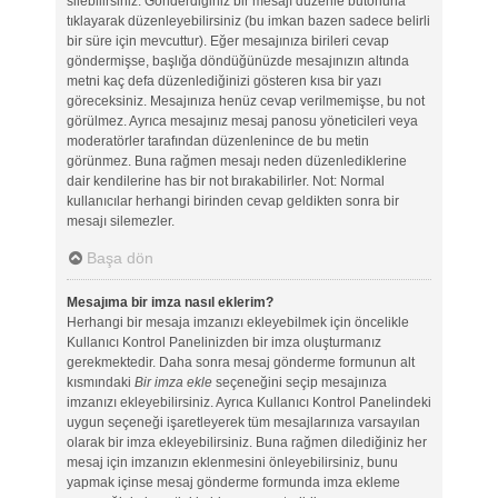
silebilirsiniz. Gönderdiğiniz bir mesajı düzenle butonuna
tıklayarak düzenleyebilirsiniz (bu imkan bazen sadece belirli
bir süre için mevcuttur). Eğer mesajınıza birileri cevap
göndermişse, başlığa döndüğünüzde mesajınızın altında
metni kaç defa düzenlediğinizi gösteren kısa bir yazı
göreceksiniz. Mesajınıza henüz cevap verilmemişse, bu not
görülmez. Ayrıca mesajınız mesaj panosu yöneticileri veya
moderatörler tarafından düzenlenince de bu metin
görünmez. Buna rağmen mesajı neden düzenlediklerine
dair kendilerine has bir not bırakabilirler. Not: Normal
kullanıcılar herhangi birinden cevap geldikten sonra bir
mesajı silemezler.
Başa dön
Mesajıma bir imza nasıl eklerim?
Herhangi bir mesaja imzanızı ekleyebilmek için öncelikle
Kullanıcı Kontrol Panelinizden bir imza oluşturmanız
gerekmektedir. Daha sonra mesaj gönderme formunun alt
kısmındaki
Bir imza ekle
seçeneğini seçip mesajınıza
imzanızı ekleyebilirsiniz. Ayrıca Kullanıcı Kontrol Panelindeki
uygun seçeneği işaretleyerek tüm mesajlarınıza varsayılan
olarak bir imza ekleyebilirsiniz. Buna rağmen dilediğiniz her
mesaj için imzanızın eklenmesini önleyebilirsiniz, bunu
yapmak içinse mesaj gönderme formunda imza ekleme