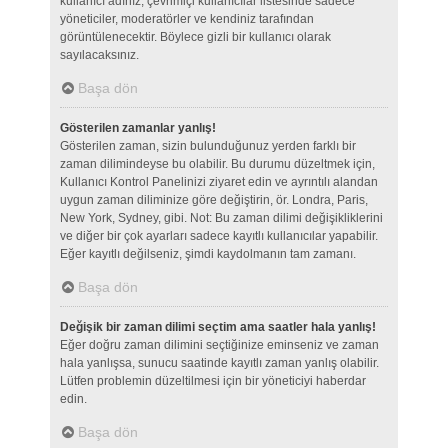
kullanıcı adınız, çevrimiçi kullanıcılar listesinde sadece
yöneticiler, moderatörler ve kendiniz tarafından
görüntülenecektir. Böylece gizli bir kullanıcı olarak
sayılacaksınız.
Başa dön
Gösterilen zamanlar yanlış!
Gösterilen zaman, sizin bulunduğunuz yerden farklı bir
zaman dilimindeyse bu olabilir. Bu durumu düzeltmek için,
Kullanıcı Kontrol Panelinizi ziyaret edin ve ayrıntılı alandan
uygun zaman diliminize göre değiştirin, ör. Londra, Paris,
New York, Sydney, gibi. Not: Bu zaman dilimi değişikliklerini
ve diğer bir çok ayarları sadece kayıtlı kullanıcılar yapabilir.
Eğer kayıtlı değilseniz, şimdi kaydolmanın tam zamanı.
Başa dön
Değişik bir zaman dilimi seçtim ama saatler hala yanlış!
Eğer doğru zaman dilimini seçtiğinize eminseniz ve zaman
hala yanlışsa, sunucu saatinde kayıtlı zaman yanlış olabilir.
Lütfen problemin düzeltilmesi için bir yöneticiyi haberdar
edin.
Başa dön