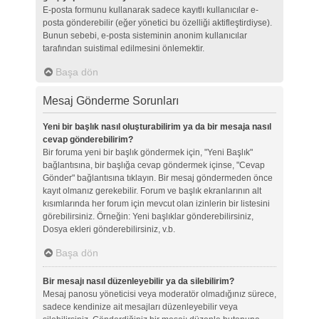
E-posta formunu kullanarak sadece kayıtlı kullanıcılar e-
posta gönderebilir (eğer yönetici bu özelliği aktifleştirdiyse).
Bunun sebebi, e-posta sisteminin anonim kullanıcılar
tarafından suistimal edilmesini önlemektir.
Başa dön
Mesaj Gönderme Sorunları
Yeni bir başlık nasıl oluşturabilirim ya da bir mesaja nasıl
cevap gönderebilirim?
Bir foruma yeni bir başlık göndermek için, "Yeni Başlık"
bağlantısına, bir başlığa cevap göndermek içinse, "Cevap
Gönder" bağlantısına tıklayın. Bir mesaj göndermeden önce
kayıt olmanız gerekebilir. Forum ve başlık ekranlarının alt
kısımlarında her forum için mevcut olan izinlerin bir listesini
görebilirsiniz. Örneğin: Yeni başlıklar gönderebilirsiniz,
Dosya ekleri gönderebilirsiniz, v.b.
Başa dön
Bir mesajı nasıl düzenleyebilir ya da silebilirim?
Mesaj panosu yöneticisi veya moderatör olmadığınız sürece,
sadece kendinize ait mesajları düzenleyebilir veya