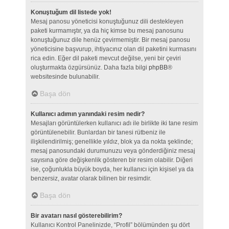
Konuştuğum dil listede yok!
Mesaj panosu yöneticisi konuştuğunuz dili destekleyen
paketi kurmamıştır, ya da hiç kimse bu mesaj panosunu
konuştuğunuz dile henüz çevirmemiştir. Bir mesaj panosu
yöneticisine başvurup, ihtiyacınız olan dil paketini kurmasını
rica edin. Eğer dil paketi mevcut değilse, yeni bir çeviri
oluşturmakta özgürsünüz. Daha fazla bilgi
phpBB
®
websitesinde bulunabilir.
Başa dön
Kullanıcı adımın yanındaki resim nedir?
Mesajları görüntülerken kullanıcı adı ile birlikte iki tane resim
görüntülenebilir. Bunlardan bir tanesi rütbeniz ile
ilişkilendirilmiş; genellikle yıldız, blok ya da nokta şeklinde;
mesaj panosundaki durumunuzu veya gönderdiğiniz mesaj
sayısına göre değişkenlik gösteren bir resim olabilir. Diğeri
ise, çoğunlukla büyük boyda, her kullanıcı için kişisel ya da
benzersiz, avatar olarak bilinen bir resimdir.
Başa dön
Bir avatarı nasıl gösterebilirim?
Kullanıcı Kontrol Panelinizde, “Profil” bölümünden şu dört