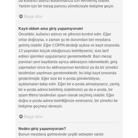
da kullanıcı adınızı kullanmanıza izin vermemiş olabilir.
Yardım için bir mesaj panosu yöneticisiyle iletişime geçin.
Başa dön
Kayıt oldum ama giriş yapamıyorum!
Öncelikle, kullanıcı adınızı ve şifrenizi kontrol edin. Eğer
onlar doğruysa, o zaman şu iki durumdan biri meydana
gelmiş olabilir. Eğer COPPA desteği açıksa ve kayıt sırasında
13 yaşından küçük olduğunuzu belirttiyseniz, size tarif
edilen işlemleri uygulamanız gerekmektedir. Bazı mesaj
panoları yeni kayıtlarda ayrıca aktivasyon istemektedir, giriş
yapmadan önce bu aktivasyonun kendiniz ya da bir yönetici
tarafından yapılması gerekmektedir; bu bilgi kayıt sırasında
gösterilmiştir. Eğer size bir e-posta gönderildiyse,
açıklamaları takip edin. Eğer bir e-posta almadıysanız, yanlış
bir e-posta adresi belirtmiş olabilirsiniz ya da e-posta, bir
spam filtresi tarafından spam olarak seçilmiş olabilir. Eğer
doğru e-posta adresi belirttiğinize eminseniz, bir yönetici ile
iletişime geçmeyi deneyin.
Başa dön
Neden giriş yapamıyorum?
Bunun meydana gelmesinde çeşitli sebepler vardır.