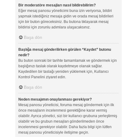
Bir moderatöre mesajları nasıl bildirebilirim?
Eğer mesaj panosu yöneticimi buna izin veriyorsa, bildiri
yapmak istediğiniz mesaja gidin ve orada mesaj bildirileri
için bir buton göreceksiniz. Bu butona tıklayarak mesaj
bildirisi için zorunlu adımlara ulaşacaksınız.
Başa dön
Başlığa mesaj gönderilirken görülen “Kaydet” butonu
nedir?
Bu buton sonraki bir tarihte tamamlamak ve göndermek için
başlığınızı taslak olarak kaydetmeye olanak sağlar.
Kaydedilen bir taslağı yeniden yüklemek için, Kullanıcı
Kontrol Panelini ziyaret edin.
Başa dön
Neden mesajımın onaylanması gerekiyor?
Mesaj panosu yöneticisi, foruma mesaj göndermek için ilk
önce mesajların incelenmesi gerektiğine karar vermiş
olabilir. Ayrıca yönetici, sizi bir kullanıcı grubuna yerleştirmiş
olabilir ve bu grubun mesajları gönderilmeden önce
incelenmesi gerekiyor olabilir. Daha fazla bilgi için lütfen
mesaj panosu yöneticisiyle iletişime geçin.