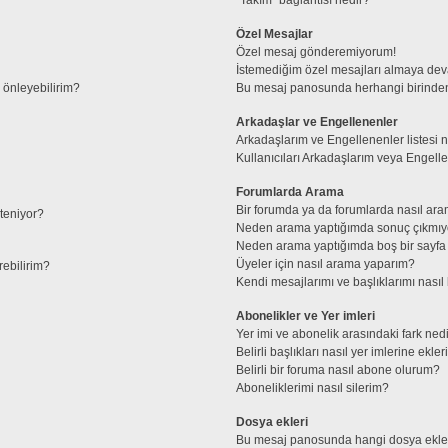
Özel Mesajlar
Özel mesaj gönderemiyorum!
İstemediğim özel mesajları almaya de
l önleyebilirim?
Bu mesaj panosunda herhangi birinden
Arkadaşlar ve Engellenenler
Arkadaşlarım ve Engellenenler listesi 
Kullanıcıları Arkadaşlarım veya Engellene
Forumlarda Arama
Bir forumda ya da forumlarda nasıl ara
steniyor?
Neden arama yaptığımda sonuç çıkmıy
Neden arama yaptığımda boş bir sayfa 
Üyeler için nasıl arama yaparım?
rebilirim?
Kendi mesajlarımı ve başlıklarımı nasıl 
Abonelikler ve Yer imleri
Yer imi ve abonelik arasındaki fark ned
Belirli başlıkları nasıl yer imlerine ek
Belirli bir foruma nasıl abone olurum?
Aboneliklerimi nasıl silerim?
Dosya ekleri
Bu mesaj panosunda hangi dosya ekleri