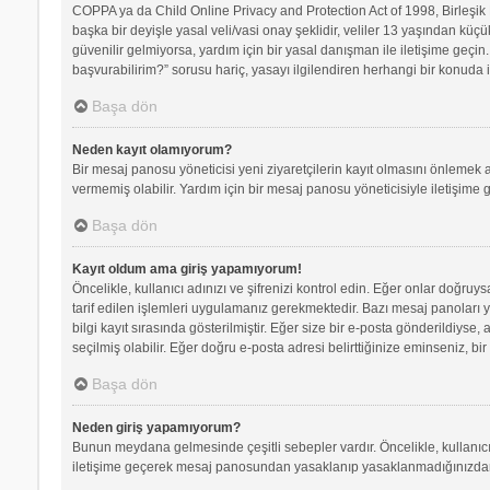
COPPA ya da Child Online Privacy and Protection Act of 1998, Birleşik D
başka bir deyişle yasal veli/vasi onay şeklidir, veliler 13 yaşından küçü
güvenilir gelmiyorsa, yardım için bir yasal danışman ile iletişime geç
başvurabilirim?” sorusu hariç, yasayı ilgilendiren herhangi bir konuda i
Başa dön
Neden kayıt olamıyorum?
Bir mesaj panosu yöneticisi yeni ziyaretçilerin kayıt olmasını önlemek a
vermemiş olabilir. Yardım için bir mesaj panosu yöneticisiyle iletişime 
Başa dön
Kayıt oldum ama giriş yapamıyorum!
Öncelikle, kullanıcı adınızı ve şifrenizi kontrol edin. Eğer onlar doğr
tarif edilen işlemleri uygulamanız gerekmektedir. Bazı mesaj panoları 
bilgi kayıt sırasında gösterilmiştir. Eğer size bir e-posta gönderildiyse,
seçilmiş olabilir. Eğer doğru e-posta adresi belirttiğinize eminseniz, bir
Başa dön
Neden giriş yapamıyorum?
Bunun meydana gelmesinde çeşitli sebepler vardır. Öncelikle, kullanıcı 
iletişime geçerek mesaj panosundan yasaklanıp yasaklanmadığınızdan e