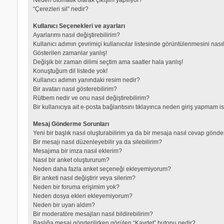
“Çerezleri sil” nedir?
Kullanıcı Seçenekleri ve ayarları
Ayarlarımı nasıl değiştirebilirim?
Kullanıcı adımın çevrimiçi kullanıcılar listesinde görüntülenmesini nası
Gösterilen zamanlar yanlış!
Değişik bir zaman dilimi seçtim ama saatler hala yanlış!
Konuştuğum dil listede yok!
Kullanıcı adımın yanındaki resim nedir?
Bir avatarı nasıl gösterebilirim?
Rütbem nedir ve onu nasıl değiştirebilirim?
Bir kullanıcıya ait e-posta bağlantısını tıklayınca neden giriş yapmam i
Mesaj Gönderme Sorunları
Yeni bir başlık nasıl oluşturabilirim ya da bir mesaja nasıl cevap gönde
Bir mesajı nasıl düzenleyebilir ya da silebilirim?
Mesajıma bir imza nasıl eklerim?
Nasıl bir anket oluştururum?
Neden daha fazla anket seçeneği ekleyemiyorum?
Bir anketi nasıl değiştirir veya silerim?
Neden bir foruma erişimim yok?
Neden dosya ekleri ekleyemiyorum?
Neden bir uyarı aldım?
Bir moderatöre mesajları nasıl bildirebilirim?
Başlığa mesaj gönderilirken görülen “Kaydet” butonu nedir?