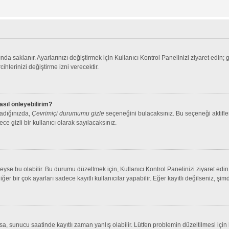
nda saklanır. Ayarlarınızı değiştirmek için Kullanıcı Kontrol Panelinizi ziyaret edin; 
cihlerinizi değiştirme izni verecektir.
asıl önleyebilirim?
ladığınızda,
Çevrimiçi durumumu gizle
seçeneğini bulacaksınız. Bu seçeneği aktifleşt
ce gizli bir kullanıcı olarak sayılacaksınız.
se bu olabilir. Bu durumu düzeltmek için, Kullanıcı Kontrol Panelinizi ziyaret edin 
iğer bir çok ayarları sadece kayıtlı kullanıcılar yapabilir. Eğer kayıtlı değilseniz, 
 sunucu saatinde kayıtlı zaman yanlış olabilir. Lütfen problemin düzeltilmesi için b