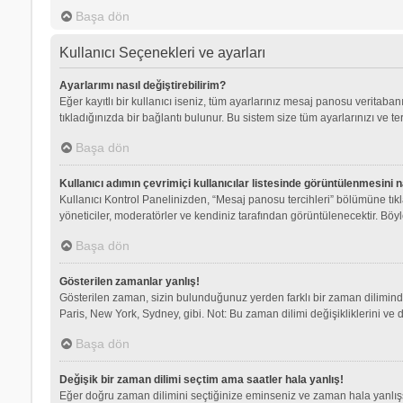
Başa dön
Kullanıcı Seçenekleri ve ayarları
Ayarlarımı nasıl değiştirebilirim?
Eğer kayıtlı bir kullanıcı iseniz, tüm ayarlarınız mesaj panosu veritabanı
tıkladığınızda bir bağlantı bulunur. Bu sistem size tüm ayarlarınızı ve ter
Başa dön
Kullanıcı adımın çevrimiçi kullanıcılar listesinde görüntülenmesini n
Kullanıcı Kontrol Panelinizden, “Mesaj panosu tercihleri” bölümüne tık
yöneticiler, moderatörler ve kendiniz tarafından görüntülenecektir. Böyle
Başa dön
Gösterilen zamanlar yanlış!
Gösterilen zaman, sizin bulunduğunuz yerden farklı bir zaman dilimindey
Paris, New York, Sydney, gibi. Not: Bu zaman dilimi değişikliklerini ve d
Başa dön
Değişik bir zaman dilimi seçtim ama saatler hala yanlış!
Eğer doğru zaman dilimini seçtiğinize eminseniz ve zaman hala yanlışsa,