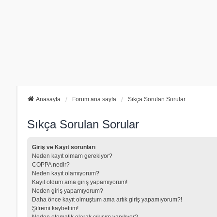
Anasayfa
Forum ana sayfa
Sıkça Sorulan Sorular
Sıkça Sorulan Sorular
Giriş ve Kayıt sorunları
Neden kayıt olmam gerekiyor?
COPPA nedir?
Neden kayıt olamıyorum?
Kayıt oldum ama giriş yapamıyorum!
Neden giriş yapamıyorum?
Daha önce kayıt olmuştum ama artık giriş yapamıyorum?!
Şifremi kaybettim!
Neden otomatik olarak çıkışım yapılıyor?