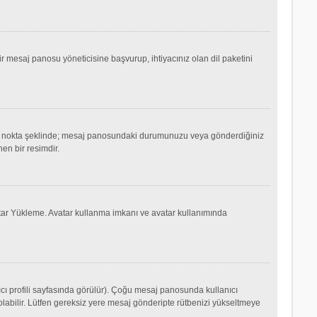
mesaj panosu yöneticisine başvurup, ihtiyacınız olan dil paketini
ok ya da nokta şeklinde; mesaj panosundaki durumunuzu veya gönderdiğiniz
nen bir resimdir.
Avatar Yükleme. Avatar kullanma imkanı ve avatar kullanımında
cı profili sayfasında görülür). Çoğu mesaj panosunda kullanıcı
p olabilir. Lütfen gereksiz yere mesaj gönderipte rütbenizi yükseltmeye