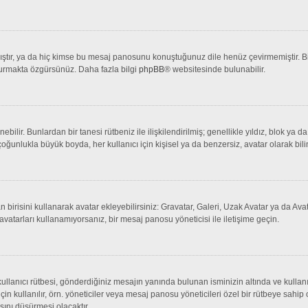
tır, ya da hiç kimse bu mesaj panosunu konuştuğunuz dile henüz çevirmemiştir. Bir 
şturmakta özgürsünüz. Daha fazla bilgi
phpBB
® websitesinde bulunabilir.
lenebilir. Bunlardan bir tanesi rütbeniz ile ilişkilendirilmiş; genellikle yıldız, bl
çoğunlukla büyük boyda, her kullanıcı için kişisel ya da benzersiz, avatar olarak bili
an birisini kullanarak avatar ekleyebilirsiniz: Gravatar, Galeri, Uzak Avatar ya da 
avatarları kullanamıyorsanız, bir mesaj panosu yöneticisi ile iletişime geçin.
llanıcı rütbesi, gönderdiğiniz mesajın yanında bulunan isminizin altında ve kullanı
 için kullanılır, örn. yöneticiler veya mesaj panosu yöneticileri özel bir rütbeye sahi
sını düşürmesi olacaktır.