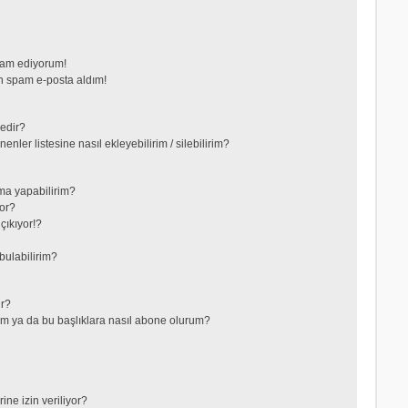
vam ediyorum!
 spam e-posta aldım!
nedir?
nler listesine nasıl ekleyebilirim / silebilirim?
ma yapabilirim?
or?
çıkıyor!?
bulabilirim?
ir?
lerim ya da bu başlıklara nasıl abone olurum?
ne izin veriliyor?