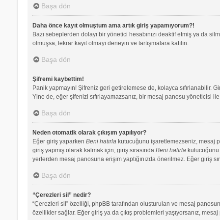
Başa dön
Daha önce kayıt olmuştum ama artık giriş yapamıyorum?!
Bazı sebeplerden dolayı bir yönetici hesabınızı deaktif etmiş ya da silmi
olmuşsa, tekrar kayıt olmayı deneyin ve tartışmalara katılın.
Başa dön
Şifremi kaybettim!
Panik yapmayın! Şifreniz geri getirelemese de, kolayca sıfırlanabilir. Gi
Yine de, eğer şifenizi sıfırlayamazsanız, bir mesaj panosu yöneticisi ile 
Başa dön
Neden otomatik olarak çıkışım yapılıyor?
Eğer giriş yaparken
Beni hatırla
kutucuğunu işaretlemezseniz, mesaj pano
giriş yapmış olarak kalmak için, giriş sırasında
Beni hatırla
kutucuğunu iş
yerlerden mesaj panosuna erişim yaptığınızda önerilmez. Eğer giriş s
Başa dön
“Çerezleri sil” nedir?
“Çerezleri sil” özelliği, phpBB tarafından oluşturulan ve mesaj panosuna
özellikler sağlar. Eğer giriş ya da çıkış problemleri yaşıyorsanız, mesaj