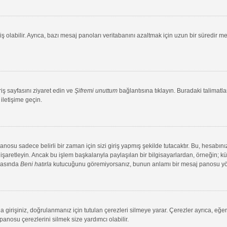
ş olabilir. Ayrıca, bazı mesaj panoları veritabanını azaltmak için uzun bir süredir me
riş sayfasını ziyaret edin ve
Şifremi unuttum
bağlantısına tıklayın. Buradaki talimatlar
iletişime geçin.
su sadece belirli bir zaman için sizi giriş yapmış şekilde tutacaktır. Bu, hesabınız
aretleyin. Ancak bu işlem başkalarıyla paylaşılan bir bilgisayarlardan, örneğin; kütü
ırasında
Beni hatırla
kutucuğunu göremiyorsanız, bunun anlamı bir mesaj panosu yönet
 girişiniz, doğrulanmanız için tutulan çerezleri silmeye yarar. Çerezler ayrıca, eğe
 panosu çerezlerini silmek size yardımcı olabilir.