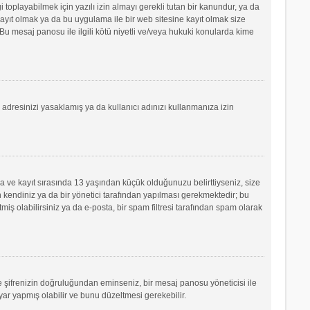
oplayabilmek için yazılı izin almayı gerekli tutan bir kanundur, ya da
e kayıt olmak ya da bu uygulama ile bir web sitesine kayıt olmak size
u mesaj panosu ile ilgili kötü niyetli ve/veya hukuki konularda kime
P adresinizi yasaklamış ya da kullanıcı adınızı kullanmanıza izin
sa ve kayıt sırasında 13 yaşından küçük olduğunuzu belirttiyseniz, size
 kendiniz ya da bir yönetici tarafından yapılması gerekmektedir; bu
tmiş olabilirsiniz ya da e-posta, bir spam filtresi tarafından spam olarak
ve şifrenizin doğruluğundan eminseniz, bir mesaj panosu yöneticisi ile
r yapmış olabilir ve bunu düzeltmesi gerekebilir.