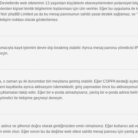
evletlerde web sitelerinin 13 yaşından küçüklerin ebeveynlerinden potansiyel bilgi t
klerden kişisel kimlik bilgilerinin toplanması için izin verirler. Eğer bu uygulama il
in. Not: phpBB Limited ya da bu mesaj panosunun sahibi yasal destek sağlamaz, ve “B
letişim noktası olarak gösterilemez.
macıyla kayıt işlemini devre dışı bırakmış olabilir. Ayrıca mesaj panosu yöneticisi I
geçin.
uysa, o zaman şu iki durumdan biri meydana gelmiş olabilir. Eğer COPPA desteği açık
yeni kayıtlarda ayrıca aktivasyon istemektedir, giriş yapmadan önce bu aktivasyonun
 açıklamaları takip edin. Eğer bir e-posta almadıysanız, yanlış bir e-posta adresi belir
 yönetici ile iletişime geçmeyi deneyin.
adınız ve şifrenizi doğru olarak girdiğinizden emin olmalısınız. Eğer kullanıcı adı 
min olun. Eğer sorun bu da değilse web sitesi sahibi mesaj panosu için yanlış aya