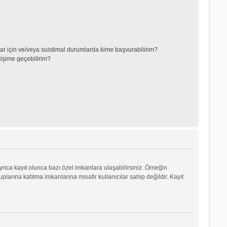
lar için ve/veya suistimal durumlarda kime başvurabilirim?
tişime geçebilirim?
yrıca kayıt olunca bazı özel imkanlara ulaşabilirsiniz. Örneğin
arına katılma imkanlarına misafir kullanıcılar sahip değildir. Kayıt