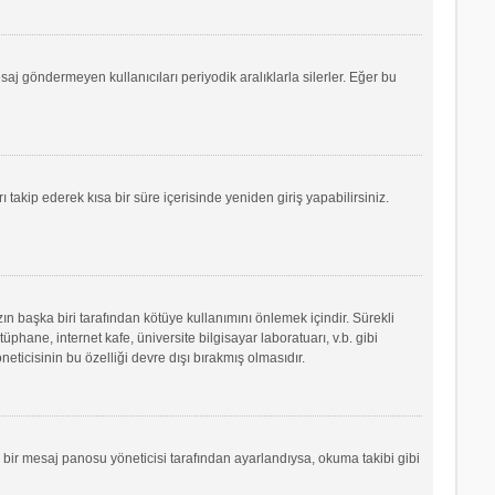
saj göndermeyen kullanıcıları periyodik aralıklarla silerler. Eğer bu
ı takip ederek kısa bir süre içerisinde yeniden giriş yapabilirsiniz.
ın başka biri tarafından kötüye kullanımını önlemek içindir. Sürekli
phane, internet kafe, üniversite bilgisayar laboratuarı, v.b. gibi
icisinin bu özelliği devre dışı bırakmış olmasıdır.
r bir mesaj panosu yöneticisi tarafından ayarlandıysa, okuma takibi gibi