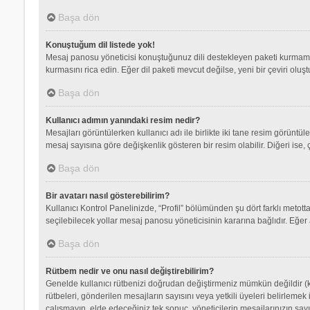
Başa dön
Konuştuğum dil listede yok!
Mesaj panosu yöneticisi konuştuğunuz dili destekleyen paketi kurmamış
kurmasını rica edin. Eğer dil paketi mevcut değilse, yeni bir çeviri olu
Başa dön
Kullanıcı adımın yanındaki resim nedir?
Mesajları görüntülerken kullanıcı adı ile birlikte iki tane resim görüntü
mesaj sayısına göre değişkenlik gösteren bir resim olabilir. Diğeri ise, 
Başa dön
Bir avatarı nasıl gösterebilirim?
Kullanıcı Kontrol Panelinizde, “Profil” bölümünden şu dört farklı metott
seçilebilecek yollar mesaj panosu yöneticisinin kararına bağlıdır. Eğer 
Başa dön
Rütbem nedir ve onu nasıl değiştirebilirim?
Genelde kullanıcı rütbenizi doğrudan değiştirmeniz mümkün değildir (ku
rütbeleri, gönderilen mesajların sayısını veya yetkili üyeleri belirlemek
çalışmayın, elde edeceğiniz tek sonuç, yöneticilerin mesajlarınızın sayı