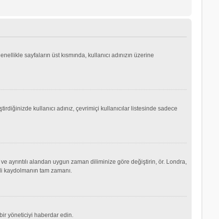
genellikle sayfaların üst kısmında, kullanıcı adınızın üzerine
irdiğinizde kullanıcı adınız, çevrimiçi kullanıcılar listesinde sadece
ve ayrıntılı alandan uygun zaman diliminize göre değiştirin, ör. Londra,
şimdi kaydolmanın tam zamanı.
ir yöneticiyi haberdar edin.