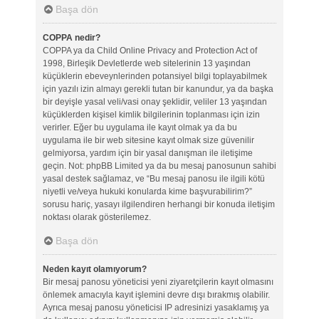
Başa dön
COPPA nedir?
COPPA ya da Child Online Privacy and Protection Act of
1998, Birleşik Devletlerde web sitelerinin 13 yaşından
küçüklerin ebeveynlerinden potansiyel bilgi toplayabilmek
için yazılı izin almayı gerekli tutan bir kanundur, ya da başka
bir deyişle yasal veli/vasi onay şeklidir, veliler 13 yaşından
küçüklerden kişisel kimlik bilgilerinin toplanması için izin
verirler. Eğer bu uygulama ile kayıt olmak ya da bu
uygulama ile bir web sitesine kayıt olmak size güvenilir
gelmiyorsa, yardım için bir yasal danışman ile iletişime
geçin. Not: phpBB Limited ya da bu mesaj panosunun sahibi
yasal destek sağlamaz, ve “Bu mesaj panosu ile ilgili kötü
niyetli ve/veya hukuki konularda kime başvurabilirim?”
sorusu hariç, yasayı ilgilendiren herhangi bir konuda iletişim
noktası olarak gösterilemez.
Başa dön
Neden kayıt olamıyorum?
Bir mesaj panosu yöneticisi yeni ziyaretçilerin kayıt olmasını
önlemek amacıyla kayıt işlemini devre dışı bırakmış olabilir.
Ayrıca mesaj panosu yöneticisi IP adresinizi yasaklamış ya