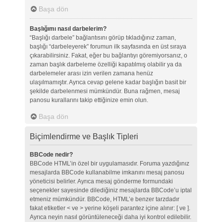
Başa dön
Başlığımı nasıl darbelerim?
“Başlığı darbele” bağlantısını görüp tıkladığınız zaman,
başlığı “darbeleyerek” forumun ilk sayfasında en üst sıraya
çıkarabilirsiniz. Fakat, eğer bu bağlantıyı göremiyorsanız, o
zaman başlık darbeleme özelliği kapatılmış olabilir ya da
darbelemeler arası izin verilen zamana henüz
ulaşılmamıştır. Ayrıca cevap gelene kadar başlığın basit bir
şekilde darbelenmesi mümkündür. Buna rağmen, mesaj
panosu kurallarını takip ettiğinize emin olun.
Başa dön
Biçimlendirme ve Başlık Tipleri
BBCode nedir?
BBCode HTML’in özel bir uygulamasıdır. Foruma yazdığınız
mesajlarda BBCode kullanabilme imkanını mesaj panosu
yöneticisi belirler. Ayrıca mesaj gönderme formundaki
seçenekler sayesinde dilediğiniz mesajlarda BBCode’u iptal
etmeniz mümkündür. BBCode, HTML’e benzer tarzdadır
fakat etiketler < ve > yerine köşeli parantez içine alınır: [ ve ].
Ayrıca neyin nasıl görüntüleneceği daha iyi kontrol edilebilir.