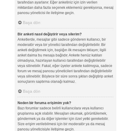
tarafından ayarlanır. Eğer anketiniz için izin verilen
miktardan daha fazla seçenek eklemeniz gerekiyorsa, mesaj
panosu yöneticisi ile iletişime geçin.
Başa dön
Bir anketi nasıl değiştirir veya silerim?
Anketlerde, mesajlar gibi sadece gönderen kullanıcı, bir
moderatör veya bir yönetici tarafından değiştirilebilir. Bir
anketi değiştirmek için, başlığın ilk mesajını tıklayın; ilgili
anket daima bu mesaja bağlıdır. Ankete henüz katılan
olmadıysa, hazırlayan kullanıcı tarafından değiştirilebilir
veya silinebilir. Fakat, eğer üyeler ankete katılmışsa, sadece
forum ve mesaj panosu yöneticileri tarafından değiştirilebilir
veya silinebilir. Böylece bir süre sonra şıkları değiştirip anket
sonuçlarını saptırma olanağı kalmaz.
Başa dön
Neden bir foruma erişimim yok?
Bazı forumlar sadece belirli kullanıcılara veya kullanıcı
gruplarına açık olabilir. Mesajları okumak, görüntülemek,
göndermek ya da diğer işlemler için özel yetki gerekebilir.
Size erişim verilebilmesi için bir moderatör ya da mesaj
panosu yöneticisiyle iletişime geçin.