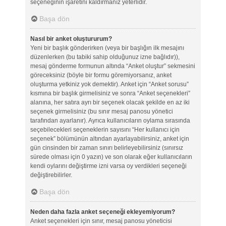
seçeneğinin işaretini kaldırmanız yeterlidir.
Başa dön
Nasıl bir anket oluştururum?
Yeni bir başlık gönderirken (veya bir başlığın ilk mesajını
düzenlerken (bu tabiki sahip olduğunuz izne bağlıdır)),
mesaj gönderme formunun altında “Anket oluştur” sekmesini
göreceksiniz (böyle bir formu göremiyorsanız, anket
oluşturma yetkiniz yok demektir). Anket için “Anket sorusu”
kısmına bir başlık girmelisiniz ve sonra “Anket seçenekleri”
alanına, her satıra ayrı bir seçenek olacak şekilde en az iki
seçenek girmelisiniz (bu sınır mesaj panosu yönetici
tarafından ayarlanır). Ayrıca kullanıcıların oylama sırasında
seçebilecekleri seçeneklerin sayısını “Her kullanıcı için
seçenek” bölümünün altından ayarlayabilirsiniz, anket için
gün cinsinden bir zaman sınırı belirleyebilirsiniz (sınırsız
sürede olması için 0 yazın) ve son olarak eğer kullanıcıların
kendi oylarını değiştirme izni varsa oy verdikleri seçeneği
değiştirebilirler.
Başa dön
Neden daha fazla anket seçeneği ekleyemiyorum?
Anket seçenekleri için sınır, mesaj panosu yöneticisi