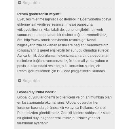
Başa dön
Resim gönderebilir miyim?
Evet, resimler mesajınızda gösterilebilir. Eğer yönetim dosya
eklerine izin verdiyse, resimleri mesaj panosuna
yükleyebilirsiniz. Aksi takdirde, genel erişilebilir bir web
sunucusunda depolanan bir resime bağlantı vermelisiniz,
örn. http://www.ornek.com/benim-resmim.gif. Kendi
bilgisayarınızda saklanan resimlere bağlantı veremezsiniz
(bilgisayarınız genel erişilebilir bir sunucu olmadığı sürece).
Ayrıca kimlik doğrulama mekanizmaları ardında depolanan
resimlere bağlantı veremezsiniz, ör. hotmail ya da yahoo e-
posta kutularındaki resimler, şifre korumları siteler, v.b.
Resmi görüntülemek için BBCode [img] etiketini kullanın.
Başa dön
Global duyurular nedir?
Global duyurular önemli bilgiler içerir ve onları mümkün olan
en kısa zamanda okumalısınız. Global duyurular her
forumun başında görünecektir ve ayrıca Kullanıcı Kontrol
Panelinizden görebilirsiniz. Gerekli izinlere sahipseniz sizde
bir global duyuru gönderebilirsiniz, bu izinler yönetici
tarafından ayarlanır.