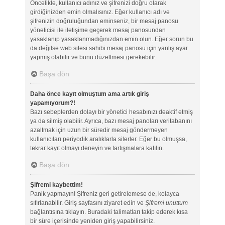
Öncelikle, kullanıcı adınız ve şifrenizi doğru olarak
girdiğinizden emin olmalısınız. Eğer kullanıcı adı ve
şifrenizin doğruluğundan eminseniz, bir mesaj panosu
yöneticisi ile iletişime geçerek mesaj panosundan
yasaklanıp yasaklanmadığınızdan emin olun. Eğer sorun bu
da değilse web sitesi sahibi mesaj panosu için yanlış ayar
yapmış olabilir ve bunu düzeltmesi gerekebilir.
Başa dön
Daha önce kayıt olmuştum ama artık giriş
yapamıyorum?!
Bazı sebeplerden dolayı bir yönetici hesabınızı deaktif etmiş
ya da silmiş olabilir. Ayrıca, bazı mesaj panoları veritabanını
azaltmak için uzun bir süredir mesaj göndermeyen
kullanıcıları periyodik aralıklarla silerler. Eğer bu olmuşsa,
tekrar kayıt olmayı deneyin ve tartışmalara katılın.
Başa dön
Şifremi kaybettim!
Panik yapmayın! Şifreniz geri getirelemese de, kolayca
sıfırlanabilir. Giriş sayfasını ziyaret edin ve
Şifremi unuttum
bağlantısına tıklayın. Buradaki talimatları takip ederek kısa
bir süre içerisinde yeniden giriş yapabilirsiniz.