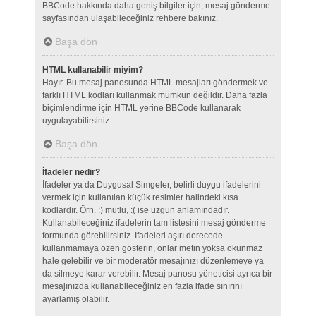
BBCode hakkında daha geniş bilgiler için, mesaj gönderme
sayfasından ulaşabileceğiniz rehbere bakınız.
Başa dön
HTML kullanabilir miyim?
Hayır. Bu mesaj panosunda HTML mesajları göndermek ve
farklı HTML kodları kullanmak mümkün değildir. Daha fazla
biçimlendirme için HTML yerine BBCode kullanarak
uygulayabilirsiniz.
Başa dön
İfadeler nedir?
İfadeler ya da Duygusal Simgeler, belirli duygu ifadelerini
vermek için kullanılan küçük resimler halindeki kısa
kodlardır. Örn. :) mutlu, :( ise üzgün anlamındadır.
Kullanabileceğiniz ifadelerin tam listesini mesaj gönderme
formunda görebilirsiniz. İfadeleri aşırı derecede
kullanmamaya özen gösterin, onlar metin yoksa okunmaz
hale gelebilir ve bir moderatör mesajınızı düzenlemeye ya
da silmeye karar verebilir. Mesaj panosu yöneticisi ayrıca bir
mesajınızda kullanabileceğiniz en fazla ifade sınırını
ayarlamış olabilir.