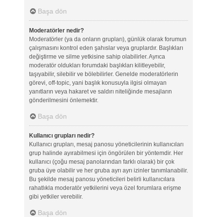
Başa dön
Moderatörler nedir?
Moderatörler (ya da onların grupları), günlük olarak forumun
çalışmasını kontrol eden şahıslar veya gruplardır. Başlıkları
değiştirme ve silme yetkisine sahip olabilirler. Ayrıca
moderatör oldukları forumdaki başlıkları kilitleyebilir,
taşıyabilir, silebilir ve bölebilirler. Genelde moderatörlerin
görevi, off-topic, yani başlık konusuyla ilgisi olmayan
yanıtların veya hakaret ve saldırı niteliğinde mesajların
gönderilmesini önlemektir.
Başa dön
Kullanıcı grupları nedir?
Kullanıcı grupları, mesaj panosu yöneticilerinin kullanıcıları
grup halinde ayırabilmesi için öngörülen bir yöntemdir. Her
kullanıcı (çoğu mesaj panolarından farklı olarak) bir çok
gruba üye olabilir ve her gruba ayrı ayrı izinler tanımlanabilir.
Bu şekilde mesaj panosu yöneticileri belirli kullanıcılara
rahatlıkla moderatör yetkilerini veya özel forumlara erişme
gibi yetkiler verebilir.
Başa dön