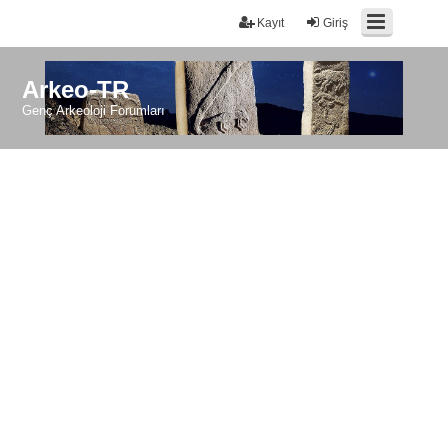
Kayıt
Giriş
Arkeo-TR
Genç Arkeoloji Forumları