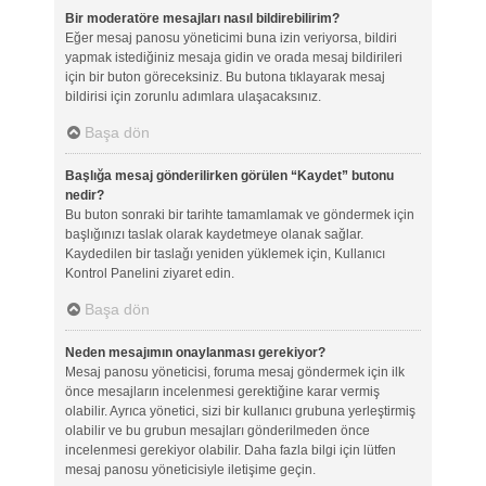
Bir moderatöre mesajları nasıl bildirebilirim?
Eğer mesaj panosu yöneticimi buna izin veriyorsa, bildiri
yapmak istediğiniz mesaja gidin ve orada mesaj bildirileri
için bir buton göreceksiniz. Bu butona tıklayarak mesaj
bildirisi için zorunlu adımlara ulaşacaksınız.
Başa dön
Başlığa mesaj gönderilirken görülen “Kaydet” butonu
nedir?
Bu buton sonraki bir tarihte tamamlamak ve göndermek için
başlığınızı taslak olarak kaydetmeye olanak sağlar.
Kaydedilen bir taslağı yeniden yüklemek için, Kullanıcı
Kontrol Panelini ziyaret edin.
Başa dön
Neden mesajımın onaylanması gerekiyor?
Mesaj panosu yöneticisi, foruma mesaj göndermek için ilk
önce mesajların incelenmesi gerektiğine karar vermiş
olabilir. Ayrıca yönetici, sizi bir kullanıcı grubuna yerleştirmiş
olabilir ve bu grubun mesajları gönderilmeden önce
incelenmesi gerekiyor olabilir. Daha fazla bilgi için lütfen
mesaj panosu yöneticisiyle iletişime geçin.