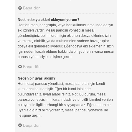
Başa dön
Neden dosya ekleri ekleyemiyorum?
Her forumda, her grupta, veya her kullanıcı temelinde dosya
eki izinleri vardır. Mesaj panosu yöneticisi mesaj
gönderdiğiniz belirli forum için eklenen dosya eklerine izin
vermemiş olabilir, ya da muhtemelen sadece bazı gruplar
dosya eki gönderebiliyordur. Eğer dosya eki eklemenin sizin
için neden kapalı olduğu hakkında bir şüpheniz varsa mesaj
panosu yöneticiyle iletişime geçin.
Başa dön
Neden bir uyarı aldım?
Her mesaj panosu yöneticisi, mesaj panoları için kendi
kurallarını belirlemiştir. Eğer bir kural ihlalinde
bulunduysanız, uyarı alabilirsiniz. Not: Bu durum, mesaj
panosu yöneticisi’nin kararındadır ve phpBB Limited verilen
bu uyarı ile ilgili herhangi bir şey yapamaz. Eğer neden bir
uyarı aldığınızı bilmiyorsanız, mesaj panosu yöneticisi ile
iletişime geçin.
Başa dön