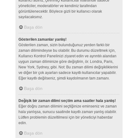
kullanıcı adınız, çevrimiçi kullanıcılar listesinde sadece
yöneticiler, moderatörler ve kendiniz tarafından
görüntülenecektir. Böylece gizli bir kullanıcı olarak
sayılacaksınız.
Başa dön
Gösterilen zamanlar yanlış!
Gösterilen zaman, sizin bulunduğunuz yerden farklı bir
zaman dilimindeyse bu olabilir. Bu durumu düzeltmek için,
Kullanıcı Kontrol Panelinizi ziyaret edin ve ayrıntılı alandan
uygun zaman diliminize göre değiştirin, ör. Londra, Paris,
New York, Sydney, gibi. Not: Bu zaman dilimi değişikliklerini
ve diğer bir çok ayarları sadece kayıtlı kullanıcılar yapabilir.
Eğer kayıtlı değilseniz, şimdi kaydolmanın tam zamanı.
Başa dön
Değişik bir zaman dilimi seçtim ama saatler hala yanlış!
Eğer doğru zaman dilimini seçtiğinize eminseniz ve zaman
hala yanlışsa, sunucu saatinde kayıtlı zaman yanlış olabilir.
Lütfen problemin düzeltilmesi için bir yöneticiyi haberdar
edin.
Başa dön