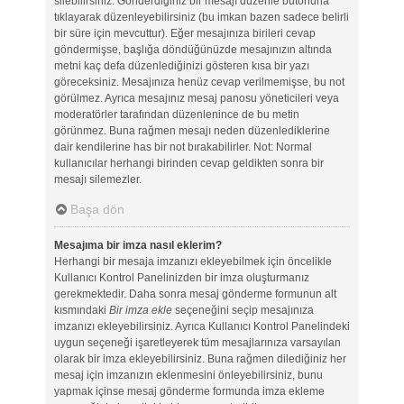
silebilirsiniz. Gönderdiğiniz bir mesajı düzenle butonuna
tıklayarak düzenleyebilirsiniz (bu imkan bazen sadece belirli
bir süre için mevcuttur). Eğer mesajınıza birileri cevap
göndermişse, başlığa döndüğünüzde mesajınızın altında
metni kaç defa düzenlediğinizi gösteren kısa bir yazı
göreceksiniz. Mesajınıza henüz cevap verilmemişse, bu not
görülmez. Ayrıca mesajınız mesaj panosu yöneticileri veya
moderatörler tarafından düzenlenince de bu metin
görünmez. Buna rağmen mesajı neden düzenlediklerine
dair kendilerine has bir not bırakabilirler. Not: Normal
kullanıcılar herhangi birinden cevap geldikten sonra bir
mesajı silemezler.
Başa dön
Mesajıma bir imza nasıl eklerim?
Herhangi bir mesaja imzanızı ekleyebilmek için öncelikle
Kullanıcı Kontrol Panelinizden bir imza oluşturmanız
gerekmektedir. Daha sonra mesaj gönderme formunun alt
kısmındaki
Bir imza ekle
seçeneğini seçip mesajınıza
imzanızı ekleyebilirsiniz. Ayrıca Kullanıcı Kontrol Panelindeki
uygun seçeneği işaretleyerek tüm mesajlarınıza varsayılan
olarak bir imza ekleyebilirsiniz. Buna rağmen dilediğiniz her
mesaj için imzanızın eklenmesini önleyebilirsiniz, bunu
yapmak içinse mesaj gönderme formunda imza ekleme