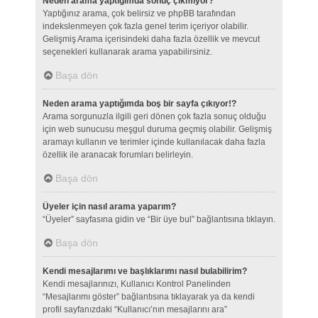
Neden arama yaptığımda sonuç çıkmıyor?
Yaptığınız arama, çok belirsiz ve phpBB tarafından
indekslenmeyen çok fazla genel terim içeriyor olabilir.
Gelişmiş Arama içerisindeki daha fazla özellik ve mevcut
seçenekleri kullanarak arama yapabilirsiniz.
Başa dön
Neden arama yaptığımda boş bir sayfa çıkıyor!?
Arama sorgunuzla ilgili geri dönen çok fazla sonuç olduğu
için web sunucusu meşgul duruma geçmiş olabilir. Gelişmiş
aramayı kullanın ve terimler içinde kullanılacak daha fazla
özellik ile aranacak forumları belirleyin.
Başa dön
Üyeler için nasıl arama yaparım?
“Üyeler” sayfasına gidin ve “Bir üye bul” bağlantısına tıklayın.
Başa dön
Kendi mesajlarımı ve başlıklarımı nasıl bulabilirim?
Kendi mesajlarınızı, Kullanıcı Kontrol Panelinden
“Mesajlarımı göster” bağlantısına tıklayarak ya da kendi
profil sayfanızdaki “Kullanıcı’nın mesajlarını ara”