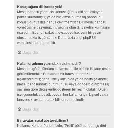
Konuştuğum dil listede yok!
Mesaj panosu yöneticisi konuştuğunuz dili destekleyen
paketi kurmamıştır, ya da hiç kimse bu mesaj panosunu
konuştuğunuz dile henüz çevirmemiştir. Bir mesaj panosu
yöneticisine başvurup, ihtiyacınız olan dil paketini kurmasını
rica edin. Eğer dil paketi mevcut değilse, yeni bir çeviri
oluşturmakta özgürsünüz. Daha fazla bilgi
phpBB
®
websitesinde bulunabilir.
Başa dön
Kullanıcı adımın yanındaki resim nedir?
Mesajları görüntülerken kullanıcı adı ile birlikte iki tane resim
görüntülenebilir. Bunlardan bir tanesi rütbeniz ile
ilişkilendirilmiş; genellikle yıldız, blok ya da nokta şeklinde;
mesaj panosundaki durumunuzu veya gönderdiğiniz mesaj
sayısına göre değişkenlik gösteren bir resim olabilir. Diğeri
ise, çoğunlukla büyük boyda, her kullanıcı için kişisel ya da
benzersiz, avatar olarak bilinen bir resimdir.
Başa dön
Bir avatarı nasıl gösterebilirim?
Kullanıcı Kontrol Panelinizde, “Profil” bölümünden şu dört