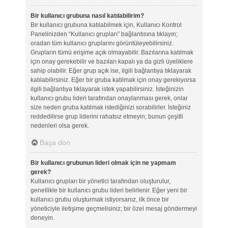
Bir kullanıcı grubuna nasıl katılabilirim?
Bir kullanıcı grubuna katılabilmek için, Kullanıcı Kontrol
Panelinizden “Kullanıcı grupları” bağlantısına tıklayın;
oradan tüm kullanıcı gruplarını görüntüleyebilirsiniz.
Grupların tümü erişime açık olmayabilir. Bazılarına katılmak
için onay gerekebilir ve bazıları kapalı ya da gizli üyeliklere
sahip olabilir. Eğer grup açık ise, ilgili bağlantıya tıklayarak
katılabilirsiniz. Eğer bir gruba katılmak için onay gerekiyorsa
ilgili bağlantıya tıklayarak istek yapabilirsiniz. İsteğinizin
kullanıcı grubu lideri tarafından onaylanması gerek, onlar
size neden gruba katılmak istediğinizi sorabilirler. İsteğiniz
reddedilirse grup liderini rahatsız etmeyin; bunun çeşitli
nedenleri olsa gerek.
Başa dön
Bir kullanıcı grubunun lideri olmak için ne yapmam
gerek?
Kullanıcı grupları bir yönetici tarafından oluşturulur,
genellikle bir kullanıcı grubu lideri belirlenir. Eğer yeni bir
kullanıcı grubu oluşturmak istiyorsanız, ilk önce bir
yöneticiyle iletişime geçmelisiniz; bir özel mesaj göndermeyi
deneyin.