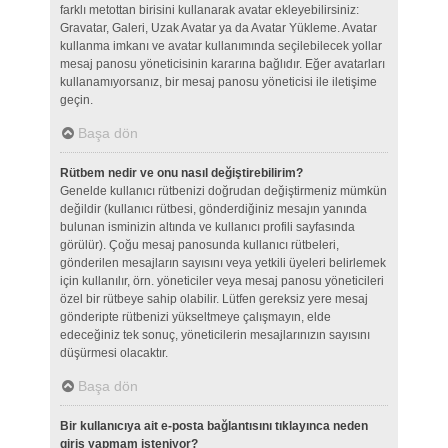
farklı metottan birisini kullanarak avatar ekleyebilirsiniz:
Gravatar, Galeri, Uzak Avatar ya da Avatar Yükleme. Avatar
kullanma imkanı ve avatar kullanımında seçilebilecek yollar
mesaj panosu yöneticisinin kararına bağlıdır. Eğer avatarları
kullanamıyorsanız, bir mesaj panosu yöneticisi ile iletişime
geçin.
Başa dön
Rütbem nedir ve onu nasıl değiştirebilirim?
Genelde kullanıcı rütbenizi doğrudan değiştirmeniz mümkün
değildir (kullanıcı rütbesi, gönderdiğiniz mesajın yanında
bulunan isminizin altında ve kullanıcı profili sayfasında
görülür). Çoğu mesaj panosunda kullanıcı rütbeleri,
gönderilen mesajların sayısını veya yetkili üyeleri belirlemek
için kullanılır, örn. yöneticiler veya mesaj panosu yöneticileri
özel bir rütbeye sahip olabilir. Lütfen gereksiz yere mesaj
gönderipte rütbenizi yükseltmeye çalışmayın, elde
edeceğiniz tek sonuç, yöneticilerin mesajlarınızın sayısını
düşürmesi olacaktır.
Başa dön
Bir kullanıcıya ait e-posta bağlantısını tıklayınca neden
giriş yapmam isteniyor?