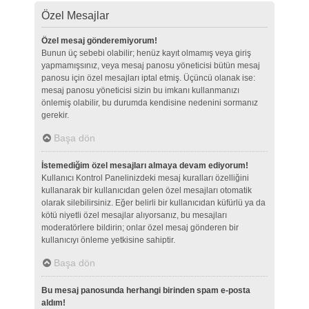
Özel Mesajlar
Özel mesaj gönderemiyorum!
Bunun üç sebebi olabilir; henüz kayıt olmamış veya giriş
yapmamışsınız, veya mesaj panosu yöneticisi bütün mesaj
panosu için özel mesajları iptal etmiş. Üçüncü olanak ise:
mesaj panosu yöneticisi sizin bu imkanı kullanmanızı
önlemiş olabilir, bu durumda kendisine nedenini sormanız
gerekir.
Başa dön
İstemediğim özel mesajları almaya devam ediyorum!
Kullanıcı Kontrol Panelinizdeki mesaj kuralları özelliğini
kullanarak bir kullanıcıdan gelen özel mesajları otomatik
olarak silebilirsiniz. Eğer belirli bir kullanıcıdan küfürlü ya da
kötü niyetli özel mesajlar alıyorsanız, bu mesajları
moderatörlere bildirin; onlar özel mesaj gönderen bir
kullanıcıyı önleme yetkisine sahiptir.
Başa dön
Bu mesaj panosunda herhangi birinden spam e-posta
aldım!