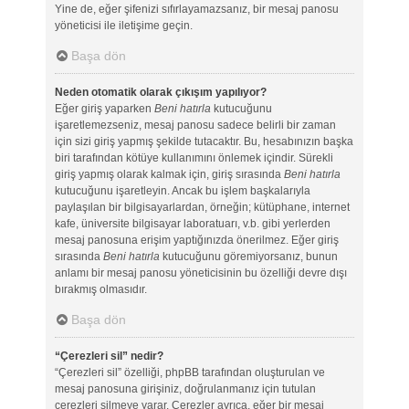
Yine de, eğer şifenizi sıfırlayamazsanız, bir mesaj panosu
yöneticisi ile iletişime geçin.
Başa dön
Neden otomatik olarak çıkışım yapılıyor?
Eğer giriş yaparken
Beni hatırla
kutucuğunu
işaretlemezseniz, mesaj panosu sadece belirli bir zaman
için sizi giriş yapmış şekilde tutacaktır. Bu, hesabınızın başka
biri tarafından kötüye kullanımını önlemek içindir. Sürekli
giriş yapmış olarak kalmak için, giriş sırasında
Beni hatırla
kutucuğunu işaretleyin. Ancak bu işlem başkalarıyla
paylaşılan bir bilgisayarlardan, örneğin; kütüphane, internet
kafe, üniversite bilgisayar laboratuarı, v.b. gibi yerlerden
mesaj panosuna erişim yaptığınızda önerilmez. Eğer giriş
sırasında
Beni hatırla
kutucuğunu göremiyorsanız, bunun
anlamı bir mesaj panosu yöneticisinin bu özelliği devre dışı
bırakmış olmasıdır.
Başa dön
“Çerezleri sil” nedir?
“Çerezleri sil” özelliği, phpBB tarafından oluşturulan ve
mesaj panosuna girişiniz, doğrulanmanız için tutulan
çerezleri silmeye yarar. Çerezler ayrıca, eğer bir mesaj