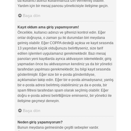
da kullanıcı adınızı kullanmanıza izin vermemiş olabilir.
Yardım için bir mesaj panosu yöneticisiyle iletişime geçin.
Başa dön
Kayıt oldum ama giriş yapamıyorum!
Öncelikle, kullanıcı adınızı ve şifrenizi kontrol edin. Eğer
onlar doğruysa, o zaman şu iki durumdan biri meydana
gelmiş olabilir. Eğer COPPA desteği açıksa ve kayıt sırasında
13 yaşından küçük olduğunuzu belirttiyseniz, size tarif
edilen işlemleri uygulamanız gerekmektedir. Bazı mesaj
panoları yeni kayıtlarda ayrıca aktivasyon istemektedir, giriş
yapmadan önce bu aktivasyonun kendiniz ya da bir yönetici
tarafından yapılması gerekmektedir; bu bilgi kayıt sırasında
gösterilmiştir. Eğer size bir e-posta gönderildiyse,
açıklamaları takip edin. Eğer bir e-posta almadıysanız, yanlış
bir e-posta adresi belirtmiş olabilirsiniz ya da e-posta, bir
spam filtresi tarafından spam olarak seçilmiş olabilir. Eğer
doğru e-posta adresi belirttiğinize eminseniz, bir yönetici ile
iletişime geçmeyi deneyin.
Başa dön
Neden giriş yapamıyorum?
Bunun meydana gelmesinde çeşitli sebepler vardır.