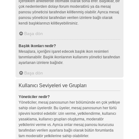
içerdikleri anketlerde otomatik olarak sona erer. Başlıklar, bir
çok nedenlerden dolayı forum moderatörü ya da mesaj
panosu yöneticisi tarafından kilitlenmiş olabilir. Ayrıca mesaj
panosu yöneticisi tarafından verilen izinlere bağlı olarak
kendi başlıklarınızı kilitleyebilirsiniz.
Başa dön
Başlık ikonları nedir?
Mesajlara, içeriğini işaret edecek başlık ikon resimleri
tanımlanabilir. Başlık ikonlarının kullanımı yönetici tarafından
ayarlanan izinlere bağlıdır.
Başa dön
Kullanıcı Seviyeleri ve Grupları
Yöneticiler nedir?
Yöneticiler, mesaj panosunun her bölümünde en çok yetkiye
sahip olan üyelerdir. Bu üyeler, mesaj panosunun her türlü
işlevini kontrol edebilir: izin verme, yetkilendirme, kullanıcı
yasaklama, kullanıcı grupları oluşturma, moderatör
yetkilerini verme vs. Ayrıca onlar mesaj panosu kurucusu
tarafından verilen ayarlara bağlı olarak bütün forumlarda
tam moderatör yetkilerine sahip olabilirler.