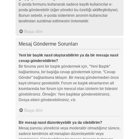
E-posta formunu kullanarak sadece kayıtlı kullanıcılar e-
posta gönderebilir (eğer yönetici bu özelliği aktifleştirdiyse).
Bunun sebebi, e-posta sisteminin anonim kullanıcılar
tarafından suistimal edilmesini önlemektir.
Başa dön
Mesaj Gönderme Sorunları
Yeni bir başlık nasıl oluşturabilirim ya da bir mesaja nasıl
cevap gönderebilirim?
Bir foruma yeni bir başlık göndermek için, "Yeni Başlık"
bağlantısına, bir başlığa cevap göndermek içinse, "Cevap
Gönder" bağlantısına tıklayın. Bir mesaj göndermeden önce
kayıt olmanız gerekebilir. Forum ve başlık ekranlarının alt
kısımlarında her forum için mevcut olan izinlerin bir listesini
görebilirsiniz. Örneğin: Yeni başlıklar gönderebilirsiniz,
Dosya ekleri gönderebilirsiniz, v.b.
Başa dön
Bir mesajı nasıl düzenleyebilir ya da silebilirim?
Mesaj panosu yöneticisi veya moderatör olmadığınız sürece,
sadece kendinize ait mesajları düzenleyebilir veya