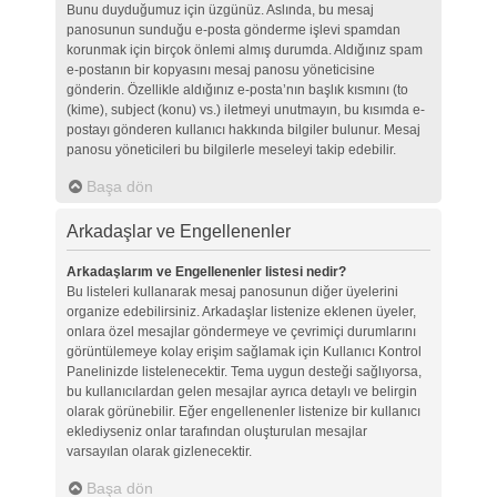
Bunu duyduğumuz için üzgünüz. Aslında, bu mesaj
panosunun sunduğu e-posta gönderme işlevi spamdan
korunmak için birçok önlemi almış durumda. Aldığınız spam
e-postanın bir kopyasını mesaj panosu yöneticisine
gönderin. Özellikle aldığınız e-posta’nın başlık kısmını (to
(kime), subject (konu) vs.) iletmeyi unutmayın, bu kısımda e-
postayı gönderen kullanıcı hakkında bilgiler bulunur. Mesaj
panosu yöneticileri bu bilgilerle meseleyi takip edebilir.
Başa dön
Arkadaşlar ve Engellenenler
Arkadaşlarım ve Engellenenler listesi nedir?
Bu listeleri kullanarak mesaj panosunun diğer üyelerini
organize edebilirsiniz. Arkadaşlar listenize eklenen üyeler,
onlara özel mesajlar göndermeye ve çevrimiçi durumlarını
görüntülemeye kolay erişim sağlamak için Kullanıcı Kontrol
Panelinizde listelenecektir. Tema uygun desteği sağlıyorsa,
bu kullanıcılardan gelen mesajlar ayrıca detaylı ve belirgin
olarak görünebilir. Eğer engellenenler listenize bir kullanıcı
eklediyseniz onlar tarafından oluşturulan mesajlar
varsayılan olarak gizlenecektir.
Başa dön