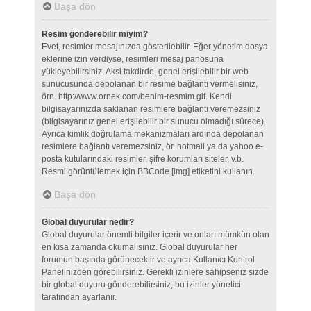
Başa dön
Resim gönderebilir miyim?
Evet, resimler mesajınızda gösterilebilir. Eğer yönetim dosya
eklerine izin verdiyse, resimleri mesaj panosuna
yükleyebilirsiniz. Aksi takdirde, genel erişilebilir bir web
sunucusunda depolanan bir resime bağlantı vermelisiniz,
örn. http://www.ornek.com/benim-resmim.gif. Kendi
bilgisayarınızda saklanan resimlere bağlantı veremezsiniz
(bilgisayarınız genel erişilebilir bir sunucu olmadığı sürece).
Ayrıca kimlik doğrulama mekanizmaları ardında depolanan
resimlere bağlantı veremezsiniz, ör. hotmail ya da yahoo e-
posta kutularındaki resimler, şifre korumları siteler, v.b.
Resmi görüntülemek için BBCode [img] etiketini kullanın.
Başa dön
Global duyurular nedir?
Global duyurular önemli bilgiler içerir ve onları mümkün olan
en kısa zamanda okumalısınız. Global duyurular her
forumun başında görünecektir ve ayrıca Kullanıcı Kontrol
Panelinizden görebilirsiniz. Gerekli izinlere sahipseniz sizde
bir global duyuru gönderebilirsiniz, bu izinler yönetici
tarafından ayarlanır.