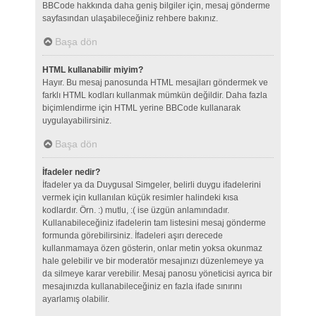
BBCode hakkında daha geniş bilgiler için, mesaj gönderme
sayfasından ulaşabileceğiniz rehbere bakınız.
Başa dön
HTML kullanabilir miyim?
Hayır. Bu mesaj panosunda HTML mesajları göndermek ve
farklı HTML kodları kullanmak mümkün değildir. Daha fazla
biçimlendirme için HTML yerine BBCode kullanarak
uygulayabilirsiniz.
Başa dön
İfadeler nedir?
İfadeler ya da Duygusal Simgeler, belirli duygu ifadelerini
vermek için kullanılan küçük resimler halindeki kısa
kodlardır. Örn. :) mutlu, :( ise üzgün anlamındadır.
Kullanabileceğiniz ifadelerin tam listesini mesaj gönderme
formunda görebilirsiniz. İfadeleri aşırı derecede
kullanmamaya özen gösterin, onlar metin yoksa okunmaz
hale gelebilir ve bir moderatör mesajınızı düzenlemeye ya
da silmeye karar verebilir. Mesaj panosu yöneticisi ayrıca bir
mesajınızda kullanabileceğiniz en fazla ifade sınırını
ayarlamış olabilir.