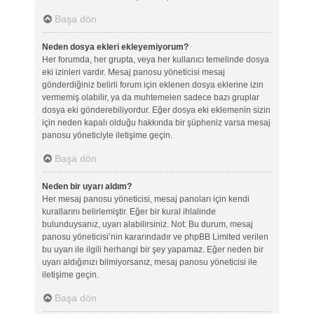
Başa dön
Neden dosya ekleri ekleyemiyorum?
Her forumda, her grupta, veya her kullanıcı temelinde dosya
eki izinleri vardır. Mesaj panosu yöneticisi mesaj
gönderdiğiniz belirli forum için eklenen dosya eklerine izin
vermemiş olabilir, ya da muhtemelen sadece bazı gruplar
dosya eki gönderebiliyordur. Eğer dosya eki eklemenin sizin
için neden kapalı olduğu hakkında bir şüpheniz varsa mesaj
panosu yöneticiyle iletişime geçin.
Başa dön
Neden bir uyarı aldım?
Her mesaj panosu yöneticisi, mesaj panoları için kendi
kurallarını belirlemiştir. Eğer bir kural ihlalinde
bulunduysanız, uyarı alabilirsiniz. Not: Bu durum, mesaj
panosu yöneticisi’nin kararındadır ve phpBB Limited verilen
bu uyarı ile ilgili herhangi bir şey yapamaz. Eğer neden bir
uyarı aldığınızı bilmiyorsanız, mesaj panosu yöneticisi ile
iletişime geçin.
Başa dön