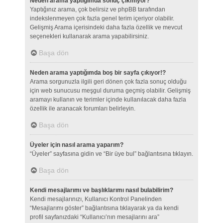
Neden arama yaptığımda sonuç çıkmıyor?
Yaptığınız arama, çok belirsiz ve phpBB tarafından
indekslenmeyen çok fazla genel terim içeriyor olabilir.
Gelişmiş Arama içerisindeki daha fazla özellik ve mevcut
seçenekleri kullanarak arama yapabilirsiniz.
Başa dön
Neden arama yaptığımda boş bir sayfa çıkıyor!?
Arama sorgunuzla ilgili geri dönen çok fazla sonuç olduğu
için web sunucusu meşgul duruma geçmiş olabilir. Gelişmiş
aramayı kullanın ve terimler içinde kullanılacak daha fazla
özellik ile aranacak forumları belirleyin.
Başa dön
Üyeler için nasıl arama yaparım?
“Üyeler” sayfasına gidin ve “Bir üye bul” bağlantısına tıklayın.
Başa dön
Kendi mesajlarımı ve başlıklarımı nasıl bulabilirim?
Kendi mesajlarınızı, Kullanıcı Kontrol Panelinden
“Mesajlarımı göster” bağlantısına tıklayarak ya da kendi
profil sayfanızdaki “Kullanıcı’nın mesajlarını ara”