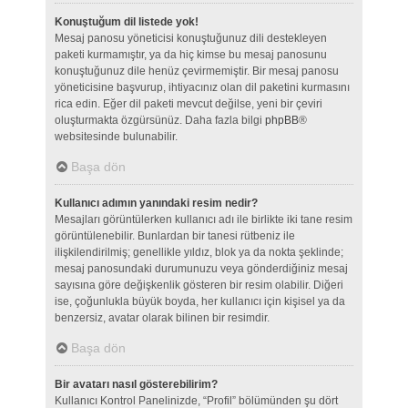
Konuştuğum dil listede yok!
Mesaj panosu yöneticisi konuştuğunuz dili destekleyen
paketi kurmamıştır, ya da hiç kimse bu mesaj panosunu
konuştuğunuz dile henüz çevirmemiştir. Bir mesaj panosu
yöneticisine başvurup, ihtiyacınız olan dil paketini kurmasını
rica edin. Eğer dil paketi mevcut değilse, yeni bir çeviri
oluşturmakta özgürsünüz. Daha fazla bilgi
phpBB
®
websitesinde bulunabilir.
Başa dön
Kullanıcı adımın yanındaki resim nedir?
Mesajları görüntülerken kullanıcı adı ile birlikte iki tane resim
görüntülenebilir. Bunlardan bir tanesi rütbeniz ile
ilişkilendirilmiş; genellikle yıldız, blok ya da nokta şeklinde;
mesaj panosundaki durumunuzu veya gönderdiğiniz mesaj
sayısına göre değişkenlik gösteren bir resim olabilir. Diğeri
ise, çoğunlukla büyük boyda, her kullanıcı için kişisel ya da
benzersiz, avatar olarak bilinen bir resimdir.
Başa dön
Bir avatarı nasıl gösterebilirim?
Kullanıcı Kontrol Panelinizde, “Profil” bölümünden şu dört