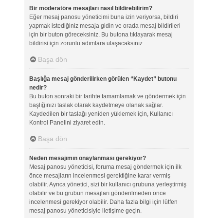
Bir moderatöre mesajları nasıl bildirebilirim?
Eğer mesaj panosu yöneticimi buna izin veriyorsa, bildiri
yapmak istediğiniz mesaja gidin ve orada mesaj bildirileri
için bir buton göreceksiniz. Bu butona tıklayarak mesaj
bildirisi için zorunlu adımlara ulaşacaksınız.
Başa dön
Başlığa mesaj gönderilirken görülen “Kaydet” butonu
nedir?
Bu buton sonraki bir tarihte tamamlamak ve göndermek için
başlığınızı taslak olarak kaydetmeye olanak sağlar.
Kaydedilen bir taslağı yeniden yüklemek için, Kullanıcı
Kontrol Panelini ziyaret edin.
Başa dön
Neden mesajımın onaylanması gerekiyor?
Mesaj panosu yöneticisi, foruma mesaj göndermek için ilk
önce mesajların incelenmesi gerektiğine karar vermiş
olabilir. Ayrıca yönetici, sizi bir kullanıcı grubuna yerleştirmiş
olabilir ve bu grubun mesajları gönderilmeden önce
incelenmesi gerekiyor olabilir. Daha fazla bilgi için lütfen
mesaj panosu yöneticisiyle iletişime geçin.