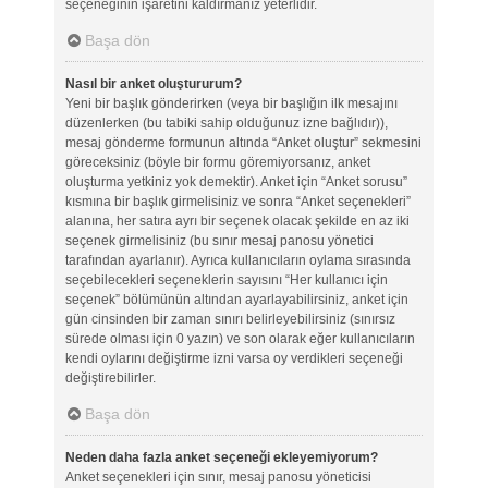
seçeneğinin işaretini kaldırmanız yeterlidir.
Başa dön
Nasıl bir anket oluştururum?
Yeni bir başlık gönderirken (veya bir başlığın ilk mesajını
düzenlerken (bu tabiki sahip olduğunuz izne bağlıdır)),
mesaj gönderme formunun altında “Anket oluştur” sekmesini
göreceksiniz (böyle bir formu göremiyorsanız, anket
oluşturma yetkiniz yok demektir). Anket için “Anket sorusu”
kısmına bir başlık girmelisiniz ve sonra “Anket seçenekleri”
alanına, her satıra ayrı bir seçenek olacak şekilde en az iki
seçenek girmelisiniz (bu sınır mesaj panosu yönetici
tarafından ayarlanır). Ayrıca kullanıcıların oylama sırasında
seçebilecekleri seçeneklerin sayısını “Her kullanıcı için
seçenek” bölümünün altından ayarlayabilirsiniz, anket için
gün cinsinden bir zaman sınırı belirleyebilirsiniz (sınırsız
sürede olması için 0 yazın) ve son olarak eğer kullanıcıların
kendi oylarını değiştirme izni varsa oy verdikleri seçeneği
değiştirebilirler.
Başa dön
Neden daha fazla anket seçeneği ekleyemiyorum?
Anket seçenekleri için sınır, mesaj panosu yöneticisi