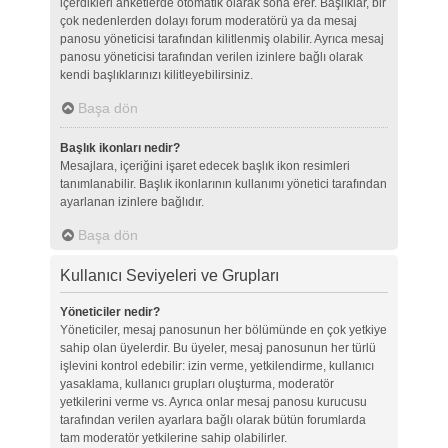
içerdikleri anketlerde otomatik olarak sona erer. Başlıklar, bir
çok nedenlerden dolayı forum moderatörü ya da mesaj
panosu yöneticisi tarafından kilitlenmiş olabilir. Ayrıca mesaj
panosu yöneticisi tarafından verilen izinlere bağlı olarak
kendi başlıklarınızı kilitleyebilirsiniz.
Başa dön
Başlık ikonları nedir?
Mesajlara, içeriğini işaret edecek başlık ikon resimleri
tanımlanabilir. Başlık ikonlarının kullanımı yönetici tarafından
ayarlanan izinlere bağlıdır.
Başa dön
Kullanıcı Seviyeleri ve Grupları
Yöneticiler nedir?
Yöneticiler, mesaj panosunun her bölümünde en çok yetkiye
sahip olan üyelerdir. Bu üyeler, mesaj panosunun her türlü
işlevini kontrol edebilir: izin verme, yetkilendirme, kullanıcı
yasaklama, kullanıcı grupları oluşturma, moderatör
yetkilerini verme vs. Ayrıca onlar mesaj panosu kurucusu
tarafından verilen ayarlara bağlı olarak bütün forumlarda
tam moderatör yetkilerine sahip olabilirler.