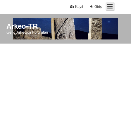
Kayıt
Giriş
Arkeo-TR
Genç Arkeoloji Forumları