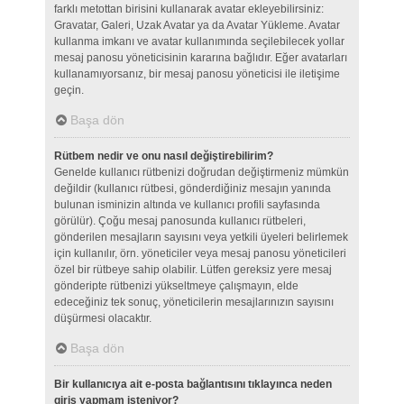
farklı metottan birisini kullanarak avatar ekleyebilirsiniz:
Gravatar, Galeri, Uzak Avatar ya da Avatar Yükleme. Avatar
kullanma imkanı ve avatar kullanımında seçilebilecek yollar
mesaj panosu yöneticisinin kararına bağlıdır. Eğer avatarları
kullanamıyorsanız, bir mesaj panosu yöneticisi ile iletişime
geçin.
Başa dön
Rütbem nedir ve onu nasıl değiştirebilirim?
Genelde kullanıcı rütbenizi doğrudan değiştirmeniz mümkün
değildir (kullanıcı rütbesi, gönderdiğiniz mesajın yanında
bulunan isminizin altında ve kullanıcı profili sayfasında
görülür). Çoğu mesaj panosunda kullanıcı rütbeleri,
gönderilen mesajların sayısını veya yetkili üyeleri belirlemek
için kullanılır, örn. yöneticiler veya mesaj panosu yöneticileri
özel bir rütbeye sahip olabilir. Lütfen gereksiz yere mesaj
gönderipte rütbenizi yükseltmeye çalışmayın, elde
edeceğiniz tek sonuç, yöneticilerin mesajlarınızın sayısını
düşürmesi olacaktır.
Başa dön
Bir kullanıcıya ait e-posta bağlantısını tıklayınca neden
giriş yapmam isteniyor?