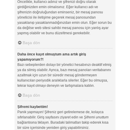
Öncelikle, kullanıcı adınız ve şifrenizi doğru olarak
girdiğinizden emin olmalısınız. Eğer kullanıcı adı ve
şifrenizin doğruluğundan eminseniz, bir mesaj panosu
yöneticisi ile iletişime geçerek mesaj panosundan
yasaklanıp yasaklanmadığınızdan emin olun. Eğer sorun bu
da değilse web sitesi sahibi mesaj panosu için yanlış ayar
yapmış olabilir ve bunu düzeltmesi gerekebilir.
Başa dön
Daha önce kayıt olmuştum ama artık giriş
yapamıyorum?!
Bazı sebeplerden dolayı bir yönetici hesabınızı deaktif etmiş
ya da silmiş olabilir. Ayrıca, bazı mesaj panoları veritabanını
azaltmak için uzun bir süredir mesaj göndermeyen
kullanıcıları periyodik aralıklarla silerler. Eğer bu olmuşsa,
tekrar kayıt olmayı deneyin ve tartışmalara katılın.
Başa dön
Şifremi kaybettim!
Panik yapmayın! Şifreniz geri getirelemese de, kolayca
sıfırlanabilir. Giriş sayfasını ziyaret edin ve
Şifremi unuttum
bağlantısına tıklayın. Buradaki talimatları takip ederek kısa
bir süre içerisinde yeniden giriş yapabilirsiniz.