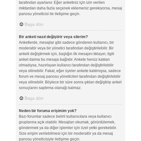
tarafından ayarlanır. Eğer anketiniz için izin verilen
miktardan daha fazla seçenek eklemeniz gerekiyorsa, mesaj
panosu yöneticisi ile iletişime geçin.
Başa dön
Bir anketi nasıl değiştirir veya silerim?
Anketlerde, mesajlar gibi sadece gönderen kullanıcı, bir
moderatör veya bir yönetici tarafından değiştirilebilir. Bir
anketi değiştirmek için, başlığın ilk mesajını tıklayın; ilgili
anket daima bu mesaja bağlıdır. Ankete henüz katılan
olmadıysa, hazırlayan kullanıcı tarafından değiştirilebilir
veya silinebilir. Fakat, eğer üyeler ankete katılmışsa, sadece
forum ve mesaj panosu yöneticileri tarafından değiştirilebilir
veya silinebilir. Böylece bir süre sonra şıkları değiştirip anket
sonuçlarını saptırma olanağı kalmaz.
Başa dön
Neden bir foruma erişimim yok?
Bazı forumlar sadece belirli kullanıcılara veya kullanıcı
gruplarına açık olabilir. Mesajları okumak, görüntülemek,
göndermek ya da diğer işlemler için özel yetki gerekebilir.
Size erişim verilebilmesi için bir moderatör ya da mesaj
panosu yöneticisiyle iletişime geçin.