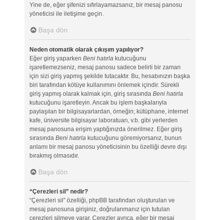
Yine de, eğer şifenizi sıfırlayamazsanız, bir mesaj panosu
yöneticisi ile iletişime geçin.
Başa dön
Neden otomatik olarak çıkışım yapılıyor?
Eğer giriş yaparken
Beni hatırla
kutucuğunu
işaretlemezseniz, mesaj panosu sadece belirli bir zaman
için sizi giriş yapmış şekilde tutacaktır. Bu, hesabınızın başka
biri tarafından kötüye kullanımını önlemek içindir. Sürekli
giriş yapmış olarak kalmak için, giriş sırasında
Beni hatırla
kutucuğunu işaretleyin. Ancak bu işlem başkalarıyla
paylaşılan bir bilgisayarlardan, örneğin; kütüphane, internet
kafe, üniversite bilgisayar laboratuarı, v.b. gibi yerlerden
mesaj panosuna erişim yaptığınızda önerilmez. Eğer giriş
sırasında
Beni hatırla
kutucuğunu göremiyorsanız, bunun
anlamı bir mesaj panosu yöneticisinin bu özelliği devre dışı
bırakmış olmasıdır.
Başa dön
“Çerezleri sil” nedir?
“Çerezleri sil” özelliği, phpBB tarafından oluşturulan ve
mesaj panosuna girişiniz, doğrulanmanız için tutulan
çerezleri silmeye yarar. Çerezler ayrıca, eğer bir mesaj