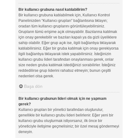
Bir kullanıcı grubuna nasıl katılabilirim?
Bir kullanıcı grubuna katılabilmek için, Kullanıcı Kontrol
Panelinizden “Kullanıcı grupları” bağlantısına tıklayın;
oradan tüm kullanıcı gruplarını görüntüleyebilirsiniz.
Grupların tümü erişime açık olmayabilir. Bazılarına katılmak
için onay gerekebilir ve bazıları kapalı ya da gizli üyeliklere
sahip olabilir. Eğer grup açık ise, ilgili bağlantıya tıklayarak
katılabilirsiniz. Eğer bir gruba katılmak için onay gerekiyorsa
ilgili bağlantıya tıklayarak istek yapabilirsiniz. İsteğinizin
kullanıcı grubu lideri tarafından onaylanması gerek, onlar
size neden gruba katılmak istediğinizi sorabilirler. İsteğiniz
reddedilirse grup liderini rahatsız etmeyin; bunun çeşitli
nedenleri olsa gerek.
Başa dön
Bir kullanıcı grubunun lideri olmak için ne yapmam
gerek?
Kullanıcı grupları bir yönetici tarafından oluşturulur,
genellikle bir kullanıcı grubu lideri belirlenir. Eğer yeni bir
kullanıcı grubu oluşturmak istiyorsanız, ilk önce bir
yöneticiyle iletişime geçmelisiniz; bir özel mesaj göndermeyi
deneyin.