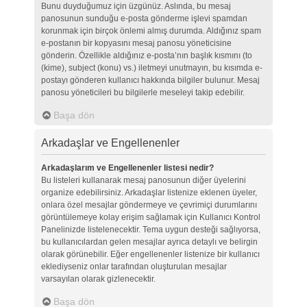
Bunu duyduğumuz için üzgünüz. Aslında, bu mesaj
panosunun sunduğu e-posta gönderme işlevi spamdan
korunmak için birçok önlemi almış durumda. Aldığınız spam
e-postanın bir kopyasını mesaj panosu yöneticisine
gönderin. Özellikle aldığınız e-posta’nın başlık kısmını (to
(kime), subject (konu) vs.) iletmeyi unutmayın, bu kısımda e-
postayı gönderen kullanıcı hakkında bilgiler bulunur. Mesaj
panosu yöneticileri bu bilgilerle meseleyi takip edebilir.
Başa dön
Arkadaşlar ve Engellenenler
Arkadaşlarım ve Engellenenler listesi nedir?
Bu listeleri kullanarak mesaj panosunun diğer üyelerini
organize edebilirsiniz. Arkadaşlar listenize eklenen üyeler,
onlara özel mesajlar göndermeye ve çevrimiçi durumlarını
görüntülemeye kolay erişim sağlamak için Kullanıcı Kontrol
Panelinizde listelenecektir. Tema uygun desteği sağlıyorsa,
bu kullanıcılardan gelen mesajlar ayrıca detaylı ve belirgin
olarak görünebilir. Eğer engellenenler listenize bir kullanıcı
eklediyseniz onlar tarafından oluşturulan mesajlar
varsayılan olarak gizlenecektir.
Başa dön