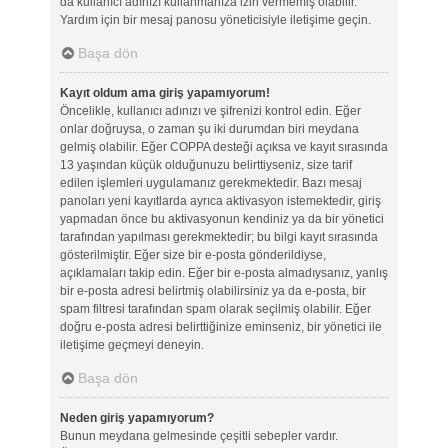
da kullanıcı adınızı kullanmanıza izin vermemiş olabilir.
Yardım için bir mesaj panosu yöneticisiyle iletişime geçin.
Başa dön
Kayıt oldum ama giriş yapamıyorum!
Öncelikle, kullanıcı adınızı ve şifrenizi kontrol edin. Eğer
onlar doğruysa, o zaman şu iki durumdan biri meydana
gelmiş olabilir. Eğer COPPA desteği açıksa ve kayıt sırasında
13 yaşından küçük olduğunuzu belirttiyseniz, size tarif
edilen işlemleri uygulamanız gerekmektedir. Bazı mesaj
panoları yeni kayıtlarda ayrıca aktivasyon istemektedir, giriş
yapmadan önce bu aktivasyonun kendiniz ya da bir yönetici
tarafından yapılması gerekmektedir; bu bilgi kayıt sırasında
gösterilmiştir. Eğer size bir e-posta gönderildiyse,
açıklamaları takip edin. Eğer bir e-posta almadıysanız, yanlış
bir e-posta adresi belirtmiş olabilirsiniz ya da e-posta, bir
spam filtresi tarafından spam olarak seçilmiş olabilir. Eğer
doğru e-posta adresi belirttiğinize eminseniz, bir yönetici ile
iletişime geçmeyi deneyin.
Başa dön
Neden giriş yapamıyorum?
Bunun meydana gelmesinde çeşitli sebepler vardır.