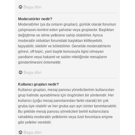
Başa dön
Moderatörler nedir?
Moderatörler (ya da onların grupları), günlük olarak forumun
çalışmasını kontrol eden şahıslar veya gruplardır. Başlıkları
değiştirme ve silme yetkisine sahip olabilirler. Ayrıca
moderatör oldukları forumdaki başlıkları kilitleyebilir,
taşıyabilir, silebilir ve bölebilirler. Genelde moderatörlerin
görevi, off-topic, yani başlık konusuyla ilgisi olmayan
yanıtların veya hakaret ve saldırı niteliğinde mesajların
gönderilmesini önlemektir.
Başa dön
Kullanıcı grupları nedir?
Kullanıcı grupları, mesaj panosu yöneticilerinin kullanıcıları
grup halinde ayırabilmesi için öngörülen bir yöntemdir. Her
kullanıcı (çoğu mesaj panolarından farklı olarak) bir çok
gruba üye olabilir ve her gruba ayrı ayrı izinler tanımlanabilir.
Bu şekilde mesaj panosu yöneticileri belirli kullanıcılara
rahatlıkla moderatör yetkilerini veya özel forumlara erişme
gibi yetkiler verebilir.
Başa dön