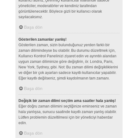
kullanıcı adınız, çevrimiçi kullanıcılar listesinde sadece
yöneticiler, moderatörler ve kendiniz tarafından
görüntülenecektir. Böylece gizli bir kullanıcı olarak
sayılacaksınız.
Başa dön
Gösterilen zamanlar yanlış!
Gösterilen zaman, sizin bulunduğunuz yerden farklı bir
zaman dilimindeyse bu olabilir. Bu durumu düzeltmek için,
Kullanıcı Kontrol Panelinizi ziyaret edin ve ayrıntılı alandan
uygun zaman diliminize göre değiştirin, ör. Londra, Paris,
New York, Sydney, gibi. Not: Bu zaman dilimi değişikliklerini
ve diğer bir çok ayarları sadece kayıtlı kullanıcılar yapabilir.
Eğer kayıtlı değilseniz, şimdi kaydolmanın tam zamanı.
Başa dön
Değişik bir zaman dilimi seçtim ama saatler hala yanlış!
Eğer doğru zaman dilimini seçtiğinize eminseniz ve zaman
hala yanlışsa, sunucu saatinde kayıtlı zaman yanlış olabilir.
Lütfen problemin düzeltilmesi için bir yöneticiyi haberdar
edin.
Başa dön