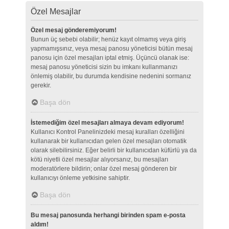
Özel Mesajlar
Özel mesaj gönderemiyorum!
Bunun üç sebebi olabilir; henüz kayıt olmamış veya giriş
yapmamışsınız, veya mesaj panosu yöneticisi bütün mesaj
panosu için özel mesajları iptal etmiş. Üçüncü olanak ise:
mesaj panosu yöneticisi sizin bu imkanı kullanmanızı
önlemiş olabilir, bu durumda kendisine nedenini sormanız
gerekir.
Başa dön
İstemediğim özel mesajları almaya devam ediyorum!
Kullanıcı Kontrol Panelinizdeki mesaj kuralları özelliğini
kullanarak bir kullanıcıdan gelen özel mesajları otomatik
olarak silebilirsiniz. Eğer belirli bir kullanıcıdan küfürlü ya da
kötü niyetli özel mesajlar alıyorsanız, bu mesajları
moderatörlere bildirin; onlar özel mesaj gönderen bir
kullanıcıyı önleme yetkisine sahiptir.
Başa dön
Bu mesaj panosunda herhangi birinden spam e-posta
aldım!