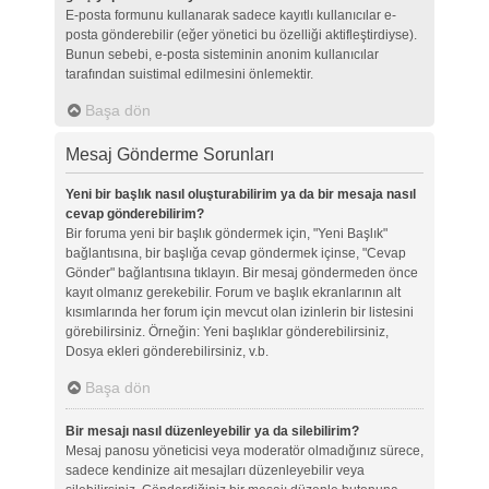
E-posta formunu kullanarak sadece kayıtlı kullanıcılar e-
posta gönderebilir (eğer yönetici bu özelliği aktifleştirdiyse).
Bunun sebebi, e-posta sisteminin anonim kullanıcılar
tarafından suistimal edilmesini önlemektir.
Başa dön
Mesaj Gönderme Sorunları
Yeni bir başlık nasıl oluşturabilirim ya da bir mesaja nasıl
cevap gönderebilirim?
Bir foruma yeni bir başlık göndermek için, "Yeni Başlık"
bağlantısına, bir başlığa cevap göndermek içinse, "Cevap
Gönder" bağlantısına tıklayın. Bir mesaj göndermeden önce
kayıt olmanız gerekebilir. Forum ve başlık ekranlarının alt
kısımlarında her forum için mevcut olan izinlerin bir listesini
görebilirsiniz. Örneğin: Yeni başlıklar gönderebilirsiniz,
Dosya ekleri gönderebilirsiniz, v.b.
Başa dön
Bir mesajı nasıl düzenleyebilir ya da silebilirim?
Mesaj panosu yöneticisi veya moderatör olmadığınız sürece,
sadece kendinize ait mesajları düzenleyebilir veya