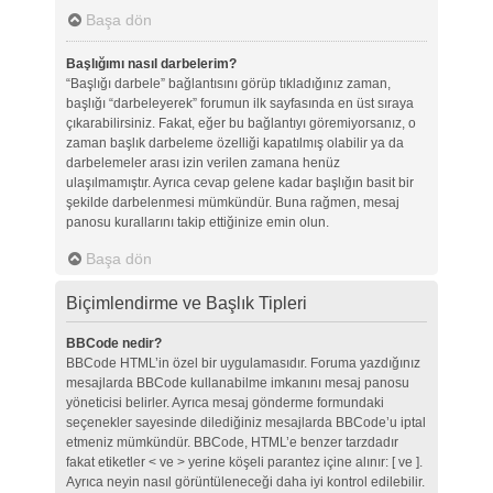
Başa dön
Başlığımı nasıl darbelerim?
“Başlığı darbele” bağlantısını görüp tıkladığınız zaman,
başlığı “darbeleyerek” forumun ilk sayfasında en üst sıraya
çıkarabilirsiniz. Fakat, eğer bu bağlantıyı göremiyorsanız, o
zaman başlık darbeleme özelliği kapatılmış olabilir ya da
darbelemeler arası izin verilen zamana henüz
ulaşılmamıştır. Ayrıca cevap gelene kadar başlığın basit bir
şekilde darbelenmesi mümkündür. Buna rağmen, mesaj
panosu kurallarını takip ettiğinize emin olun.
Başa dön
Biçimlendirme ve Başlık Tipleri
BBCode nedir?
BBCode HTML’in özel bir uygulamasıdır. Foruma yazdığınız
mesajlarda BBCode kullanabilme imkanını mesaj panosu
yöneticisi belirler. Ayrıca mesaj gönderme formundaki
seçenekler sayesinde dilediğiniz mesajlarda BBCode’u iptal
etmeniz mümkündür. BBCode, HTML’e benzer tarzdadır
fakat etiketler < ve > yerine köşeli parantez içine alınır: [ ve ].
Ayrıca neyin nasıl görüntüleneceği daha iyi kontrol edilebilir.