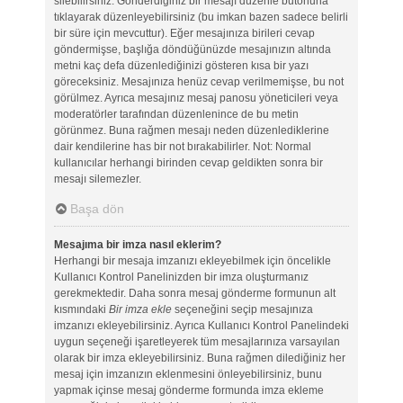
silebilirsiniz. Gönderdiğiniz bir mesajı düzenle butonuna
tıklayarak düzenleyebilirsiniz (bu imkan bazen sadece belirli
bir süre için mevcuttur). Eğer mesajınıza birileri cevap
göndermişse, başlığa döndüğünüzde mesajınızın altında
metni kaç defa düzenlediğinizi gösteren kısa bir yazı
göreceksiniz. Mesajınıza henüz cevap verilmemişse, bu not
görülmez. Ayrıca mesajınız mesaj panosu yöneticileri veya
moderatörler tarafından düzenlenince de bu metin
görünmez. Buna rağmen mesajı neden düzenlediklerine
dair kendilerine has bir not bırakabilirler. Not: Normal
kullanıcılar herhangi birinden cevap geldikten sonra bir
mesajı silemezler.
Başa dön
Mesajıma bir imza nasıl eklerim?
Herhangi bir mesaja imzanızı ekleyebilmek için öncelikle
Kullanıcı Kontrol Panelinizden bir imza oluşturmanız
gerekmektedir. Daha sonra mesaj gönderme formunun alt
kısmındaki
Bir imza ekle
seçeneğini seçip mesajınıza
imzanızı ekleyebilirsiniz. Ayrıca Kullanıcı Kontrol Panelindeki
uygun seçeneği işaretleyerek tüm mesajlarınıza varsayılan
olarak bir imza ekleyebilirsiniz. Buna rağmen dilediğiniz her
mesaj için imzanızın eklenmesini önleyebilirsiniz, bunu
yapmak içinse mesaj gönderme formunda imza ekleme