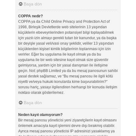
Başa dön
COPPA nedir?
COPPA ya da Child Online Privacy and Protection Act of
1998, Birleşik Devletlerde web sitelerinin 13 yaşından
küçüklerin ebeveynlerinden potansiyel bilgi toplayabilmek
için yazılı izin almayı gerekli tutan bir kanundur, ya da başka
bir deyişle yasal veli/vasi onay şeklidir, veliler 13 yaşından
küçüklerden kişisel kimlik bilgilerinin toplanması için izin
verirler. Eğer bu uygulama ile kayıt olmak ya da bu
uygulama ile bir web sitesine kayıt olmak size güvenilir
gelmiyorsa, yardım için bir yasal danışman ile iletişime
geçin. Not: phpBB Limited ya da bu mesaj panosunun sahibi
yasal destek sağlamaz, ve “Bu mesaj panosu ile ilgili kötü
niyetli ve/veya hukuki konularda kime başvurabilirim?”
sorusu hariç, yasayı ilgilendiren herhangi bir konuda iletişim
noktası olarak gösterilemez.
Başa dön
Neden kayıt olamıyorum?
Bir mesaj panosu yöneticisi yeni ziyaretçilerin kayıt olmasını
önlemek amacıyla kayıt işlemini devre dışı bırakmış olabilir.
Ayrıca mesaj panosu yöneticisi IP adresinizi yasaklamış ya