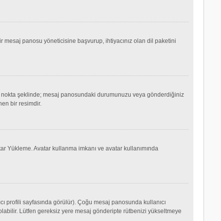
mesaj panosu yöneticisine başvurup, ihtiyacınız olan dil paketini
ok ya da nokta şeklinde; mesaj panosundaki durumunuzu veya gönderdiğiniz
nen bir resimdir.
Avatar Yükleme. Avatar kullanma imkanı ve avatar kullanımında
cı profili sayfasında görülür). Çoğu mesaj panosunda kullanıcı
p olabilir. Lütfen gereksiz yere mesaj gönderipte rütbenizi yükseltmeye