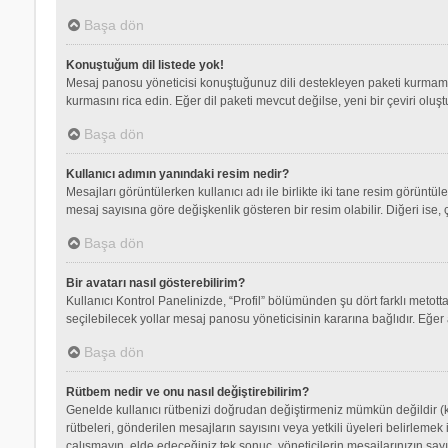
Başa dön
Konuştuğum dil listede yok!
Mesaj panosu yöneticisi konuştuğunuz dili destekleyen paketi kurmamış
kurmasını rica edin. Eğer dil paketi mevcut değilse, yeni bir çeviri olu
Başa dön
Kullanıcı adımın yanındaki resim nedir?
Mesajları görüntülerken kullanıcı adı ile birlikte iki tane resim görüntü
mesaj sayısına göre değişkenlik gösteren bir resim olabilir. Diğeri ise, 
Başa dön
Bir avatarı nasıl gösterebilirim?
Kullanıcı Kontrol Panelinizde, “Profil” bölümünden şu dört farklı metott
seçilebilecek yollar mesaj panosu yöneticisinin kararına bağlıdır. Eğer 
Başa dön
Rütbem nedir ve onu nasıl değiştirebilirim?
Genelde kullanıcı rütbenizi doğrudan değiştirmeniz mümkün değildir (ku
rütbeleri, gönderilen mesajların sayısını veya yetkili üyeleri belirlemek
çalışmayın, elde edeceğiniz tek sonuç, yöneticilerin mesajlarınızın sayı