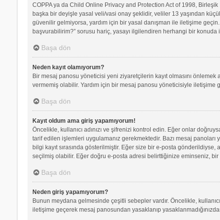
COPPA ya da Child Online Privacy and Protection Act of 1998, Birleşik D
başka bir deyişle yasal veli/vasi onay şeklidir, veliler 13 yaşından küçü
güvenilir gelmiyorsa, yardım için bir yasal danışman ile iletişime geç
başvurabilirim?” sorusu hariç, yasayı ilgilendiren herhangi bir konuda i
Başa dön
Neden kayıt olamıyorum?
Bir mesaj panosu yöneticisi yeni ziyaretçilerin kayıt olmasını önlemek a
vermemiş olabilir. Yardım için bir mesaj panosu yöneticisiyle iletişime 
Başa dön
Kayıt oldum ama giriş yapamıyorum!
Öncelikle, kullanıcı adınızı ve şifrenizi kontrol edin. Eğer onlar doğr
tarif edilen işlemleri uygulamanız gerekmektedir. Bazı mesaj panoları 
bilgi kayıt sırasında gösterilmiştir. Eğer size bir e-posta gönderildiyse,
seçilmiş olabilir. Eğer doğru e-posta adresi belirttiğinize eminseniz, bir
Başa dön
Neden giriş yapamıyorum?
Bunun meydana gelmesinde çeşitli sebepler vardır. Öncelikle, kullanıcı 
iletişime geçerek mesaj panosundan yasaklanıp yasaklanmadığınızdan e