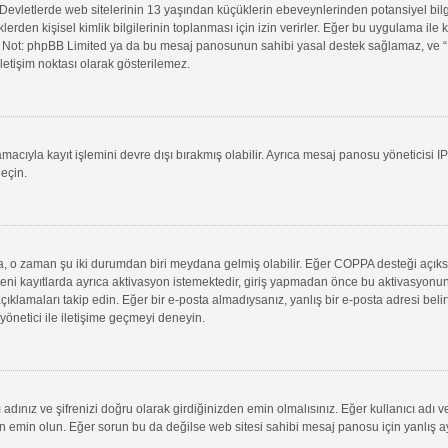
evletlerde web sitelerinin 13 yaşından küçüklerin ebeveynlerinden potansiyel bilgi t
klerden kişisel kimlik bilgilerinin toplanması için izin verirler. Eğer bu uygulama il
in. Not: phpBB Limited ya da bu mesaj panosunun sahibi yasal destek sağlamaz, ve “B
letişim noktası olarak gösterilemez.
macıyla kayıt işlemini devre dışı bırakmış olabilir. Ayrıca mesaj panosu yöneticisi I
geçin.
uysa, o zaman şu iki durumdan biri meydana gelmiş olabilir. Eğer COPPA desteği açık
yeni kayıtlarda ayrıca aktivasyon istemektedir, giriş yapmadan önce bu aktivasyonun
 açıklamaları takip edin. Eğer bir e-posta almadıysanız, yanlış bir e-posta adresi belir
 yönetici ile iletişime geçmeyi deneyin.
adınız ve şifrenizi doğru olarak girdiğinizden emin olmalısınız. Eğer kullanıcı adı 
min olun. Eğer sorun bu da değilse web sitesi sahibi mesaj panosu için yanlış aya