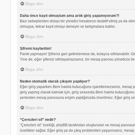
Başa dön
Daha önce kayıt olmuştum ama artık giriş yapamıyorum?!
Bazı sebeplerden dolayı bir yönetici hesabınızı deaktif etmiş ya da silmi
olmuşsa, tekrar kayıt olmayı deneyin ve tartışmalara katılın.
Başa dön
Şifremi kaybettim!
Panik yapmayın! Şifreniz geri getirelemese de, kolayca sıfırlanabilir. Gi
Yine de, eğer şifenizi sıfırlayamazsanız, bir mesaj panosu yöneticisi ile 
Başa dön
Neden otomatik olarak çıkışım yapılıyor?
Eğer giriş yaparken
Beni hatırla
kutucuğunu işaretlemezseniz, mesaj pano
giriş yapmış olarak kalmak için, giriş sırasında
Beni hatırla
kutucuğunu iş
yerlerden mesaj panosuna erişim yaptığınızda önerilmez. Eğer giriş s
Başa dön
“Çerezleri sil” nedir?
“Çerezleri sil” özelliği, phpBB tarafından oluşturulan ve mesaj panosuna
özellikler sağlar. Eğer giriş ya da çıkış problemleri yaşıyorsanız, mesaj