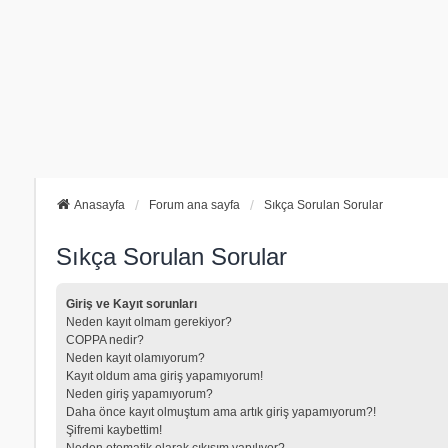
Anasayfa
Forum ana sayfa
Sıkça Sorulan Sorular
Sıkça Sorulan Sorular
Giriş ve Kayıt sorunları
Neden kayıt olmam gerekiyor?
COPPA nedir?
Neden kayıt olamıyorum?
Kayıt oldum ama giriş yapamıyorum!
Neden giriş yapamıyorum?
Daha önce kayıt olmuştum ama artık giriş yapamıyorum?!
Şifremi kaybettim!
Neden otomatik olarak çıkışım yapılıyor?