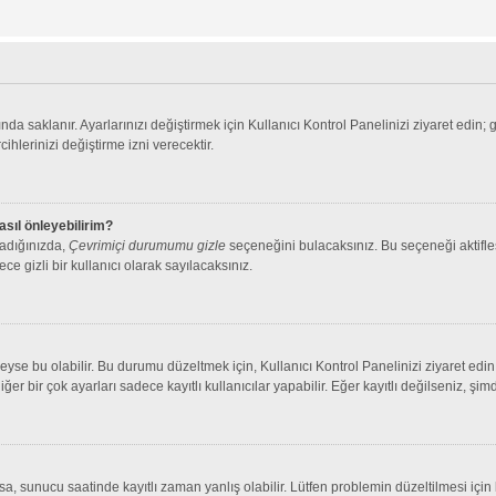
nda saklanır. Ayarlarınızı değiştirmek için Kullanıcı Kontrol Panelinizi ziyaret edin; 
cihlerinizi değiştirme izni verecektir.
asıl önleyebilirim?
ladığınızda,
Çevrimiçi durumumu gizle
seçeneğini bulacaksınız. Bu seçeneği aktifleşt
ce gizli bir kullanıcı olarak sayılacaksınız.
se bu olabilir. Bu durumu düzeltmek için, Kullanıcı Kontrol Panelinizi ziyaret edin 
iğer bir çok ayarları sadece kayıtlı kullanıcılar yapabilir. Eğer kayıtlı değilseniz, 
 sunucu saatinde kayıtlı zaman yanlış olabilir. Lütfen problemin düzeltilmesi için b