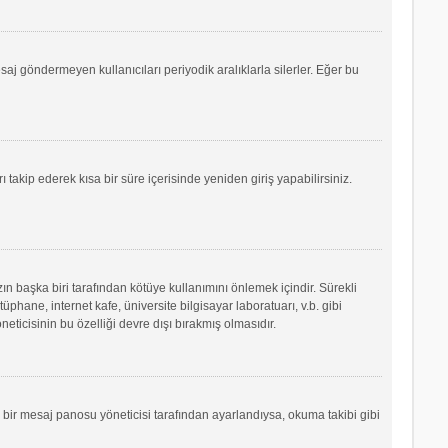
saj göndermeyen kullanıcıları periyodik aralıklarla silerler. Eğer bu
ı takip ederek kısa bir süre içerisinde yeniden giriş yapabilirsiniz.
ın başka biri tarafından kötüye kullanımını önlemek içindir. Sürekli
phane, internet kafe, üniversite bilgisayar laboratuarı, v.b. gibi
icisinin bu özelliği devre dışı bırakmış olmasıdır.
r bir mesaj panosu yöneticisi tarafından ayarlandıysa, okuma takibi gibi