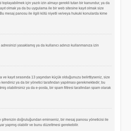
oplayabilmek için yazılı izin almayı gerekli tutan bir kanundur, ya da
e kayıt olmak ya da bu uygulama ile bir web sitesine kayıt olmak size
u mesaj panosu ile ilgili kötü niyetli ve/veya hukuki konularda kime
P adresinizi yasaklamış ya da kullanıcı adınızı kullanmanıza izin
sa ve kayıt sırasında 13 yaşından küçük olduğunuzu belirttiyseniz, size
 kendiniz ya da bir yönetici tarafından yapılması gerekmektedir; bu
tmiş olabilirsiniz ya da e-posta, bir spam filtresi tarafından spam olarak
ve şifrenizin doğruluğundan eminseniz, bir mesaj panosu yöneticisi ile
r yapmış olabilir ve bunu düzeltmesi gerekebilir.