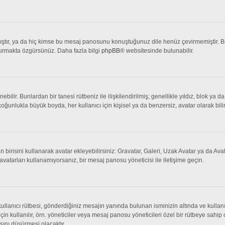
tır, ya da hiç kimse bu mesaj panosunu konuştuğunuz dile henüz çevirmemiştir. Bir 
şturmakta özgürsünüz. Daha fazla bilgi
phpBB
® websitesinde bulunabilir.
lenebilir. Bunlardan bir tanesi rütbeniz ile ilişkilendirilmiş; genellikle yıldız, bl
çoğunlukla büyük boyda, her kullanıcı için kişisel ya da benzersiz, avatar olarak bili
an birisini kullanarak avatar ekleyebilirsiniz: Gravatar, Galeri, Uzak Avatar ya da 
avatarları kullanamıyorsanız, bir mesaj panosu yöneticisi ile iletişime geçin.
llanıcı rütbesi, gönderdiğiniz mesajın yanında bulunan isminizin altında ve kullanı
 için kullanılır, örn. yöneticiler veya mesaj panosu yöneticileri özel bir rütbeye sahi
sını düşürmesi olacaktır.