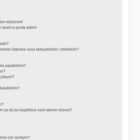
vam ediyorum!
 spam e-posta aldım!
nedir?
nler listesine nasıl ekleyebilirim / silebilirim?
ma yapabilirim?
or?
çıkıyor!?
bulabilirim?
ir?
lerim ya da bu başlıklara nasıl abone olurum?
ne izin veriliyor?