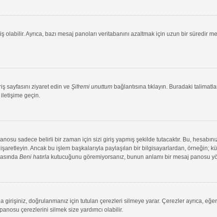
ş olabilir. Ayrıca, bazı mesaj panoları veritabanını azaltmak için uzun bir süredir me
riş sayfasını ziyaret edin ve
Şifremi unuttum
bağlantısına tıklayın. Buradaki talimatlar
iletişime geçin.
su sadece belirli bir zaman için sizi giriş yapmış şekilde tutacaktır. Bu, hesabınız
aretleyin. Ancak bu işlem başkalarıyla paylaşılan bir bilgisayarlardan, örneğin; kütü
ırasında
Beni hatırla
kutucuğunu göremiyorsanız, bunun anlamı bir mesaj panosu yönet
 girişiniz, doğrulanmanız için tutulan çerezleri silmeye yarar. Çerezler ayrıca, eğe
 panosu çerezlerini silmek size yardımcı olabilir.