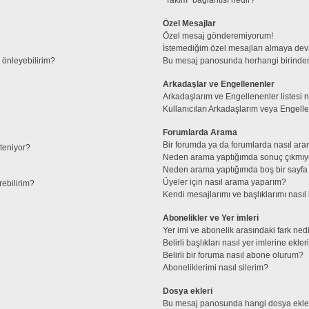
Özel Mesajlar
Özel mesaj gönderemiyorum!
İstemediğim özel mesajları almaya de
l önleyebilirim?
Bu mesaj panosunda herhangi birinden
Arkadaşlar ve Engellenenler
Arkadaşlarım ve Engellenenler listesi 
Kullanıcıları Arkadaşlarım veya Engellene
Forumlarda Arama
Bir forumda ya da forumlarda nasıl ara
steniyor?
Neden arama yaptığımda sonuç çıkmıy
Neden arama yaptığımda boş bir sayfa 
Üyeler için nasıl arama yaparım?
rebilirim?
Kendi mesajlarımı ve başlıklarımı nasıl 
Abonelikler ve Yer imleri
Yer imi ve abonelik arasındaki fark ned
Belirli başlıkları nasıl yer imlerine ek
Belirli bir foruma nasıl abone olurum?
Aboneliklerimi nasıl silerim?
Dosya ekleri
Bu mesaj panosunda hangi dosya ekleri