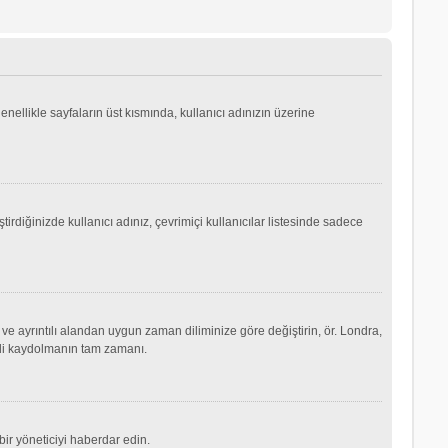
genellikle sayfaların üst kısmında, kullanıcı adınızın üzerine
irdiğinizde kullanıcı adınız, çevrimiçi kullanıcılar listesinde sadece
ve ayrıntılı alandan uygun zaman diliminize göre değiştirin, ör. Londra,
şimdi kaydolmanın tam zamanı.
ir yöneticiyi haberdar edin.