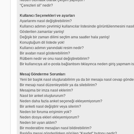
“Çerezleri sil” nedir?
Kullanıcı Seçenekleri ve ayarları
Ayarlarımı nasıl değiştirebilirim?
Kullanıcı adımın çevrimiçi kullanıcılar listesinde görüntülenmesini nası
Gösterilen zamanlar yanlış!
Değişik bir zaman dilimi seçtim ama saatler hala yanlış!
Konuştuğum dil listede yok!
Kullanıcı adımın yanındaki resim nedir?
Bir avatarı nasıl gösterebilirim?
Rütbem nedir ve onu nasıl değiştirebilirim?
Bir kullanıcıya ait e-posta bağlantısını tıklayınca neden giriş yapmam i
Mesaj Gönderme Sorunları
Yeni bir başlık nasıl oluşturabilirim ya da bir mesaja nasıl cevap gönde
Bir mesajı nasıl düzenleyebilir ya da silebilirim?
Mesajıma bir imza nasıl eklerim?
Nasıl bir anket oluştururum?
Neden daha fazla anket seçeneği ekleyemiyorum?
Bir anketi nasıl değiştirir veya silerim?
Neden bir foruma erişimim yok?
Neden dosya ekleri ekleyemiyorum?
Neden bir uyarı aldım?
Bir moderatöre mesajları nasıl bildirebilirim?
Başlığa mesaj gönderilirken görülen “Kaydet” butonu nedir?