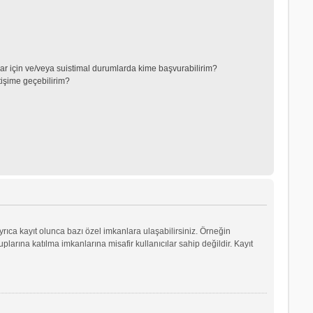
lar için ve/veya suistimal durumlarda kime başvurabilirim?
tişime geçebilirim?
yrıca kayıt olunca bazı özel imkanlara ulaşabilirsiniz. Örneğin
arına katılma imkanlarına misafir kullanıcılar sahip değildir. Kayıt