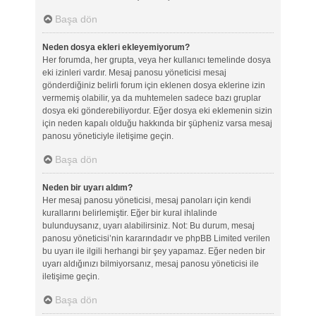
Başa dön
Neden dosya ekleri ekleyemiyorum?
Her forumda, her grupta, veya her kullanıcı temelinde dosya
eki izinleri vardır. Mesaj panosu yöneticisi mesaj
gönderdiğiniz belirli forum için eklenen dosya eklerine izin
vermemiş olabilir, ya da muhtemelen sadece bazı gruplar
dosya eki gönderebiliyordur. Eğer dosya eki eklemenin sizin
için neden kapalı olduğu hakkında bir şüpheniz varsa mesaj
panosu yöneticiyle iletişime geçin.
Başa dön
Neden bir uyarı aldım?
Her mesaj panosu yöneticisi, mesaj panoları için kendi
kurallarını belirlemiştir. Eğer bir kural ihlalinde
bulunduysanız, uyarı alabilirsiniz. Not: Bu durum, mesaj
panosu yöneticisi’nin kararındadır ve phpBB Limited verilen
bu uyarı ile ilgili herhangi bir şey yapamaz. Eğer neden bir
uyarı aldığınızı bilmiyorsanız, mesaj panosu yöneticisi ile
iletişime geçin.
Başa dön