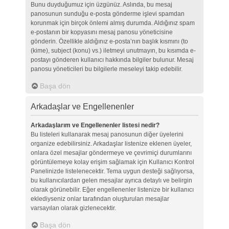
Bunu duyduğumuz için üzgünüz. Aslında, bu mesaj
panosunun sunduğu e-posta gönderme işlevi spamdan
korunmak için birçok önlemi almış durumda. Aldığınız spam
e-postanın bir kopyasını mesaj panosu yöneticisine
gönderin. Özellikle aldığınız e-posta’nın başlık kısmını (to
(kime), subject (konu) vs.) iletmeyi unutmayın, bu kısımda e-
postayı gönderen kullanıcı hakkında bilgiler bulunur. Mesaj
panosu yöneticileri bu bilgilerle meseleyi takip edebilir.
Başa dön
Arkadaşlar ve Engellenenler
Arkadaşlarım ve Engellenenler listesi nedir?
Bu listeleri kullanarak mesaj panosunun diğer üyelerini
organize edebilirsiniz. Arkadaşlar listenize eklenen üyeler,
onlara özel mesajlar göndermeye ve çevrimiçi durumlarını
görüntülemeye kolay erişim sağlamak için Kullanıcı Kontrol
Panelinizde listelenecektir. Tema uygun desteği sağlıyorsa,
bu kullanıcılardan gelen mesajlar ayrıca detaylı ve belirgin
olarak görünebilir. Eğer engellenenler listenize bir kullanıcı
eklediyseniz onlar tarafından oluşturulan mesajlar
varsayılan olarak gizlenecektir.
Başa dön