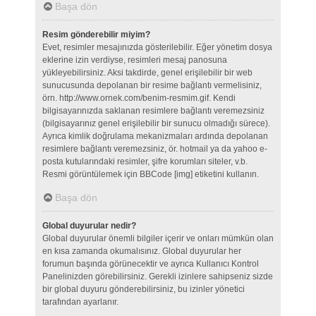
Başa dön
Resim gönderebilir miyim?
Evet, resimler mesajınızda gösterilebilir. Eğer yönetim dosya
eklerine izin verdiyse, resimleri mesaj panosuna
yükleyebilirsiniz. Aksi takdirde, genel erişilebilir bir web
sunucusunda depolanan bir resime bağlantı vermelisiniz,
örn. http://www.ornek.com/benim-resmim.gif. Kendi
bilgisayarınızda saklanan resimlere bağlantı veremezsiniz
(bilgisayarınız genel erişilebilir bir sunucu olmadığı sürece).
Ayrıca kimlik doğrulama mekanizmaları ardında depolanan
resimlere bağlantı veremezsiniz, ör. hotmail ya da yahoo e-
posta kutularındaki resimler, şifre korumları siteler, v.b.
Resmi görüntülemek için BBCode [img] etiketini kullanın.
Başa dön
Global duyurular nedir?
Global duyurular önemli bilgiler içerir ve onları mümkün olan
en kısa zamanda okumalısınız. Global duyurular her
forumun başında görünecektir ve ayrıca Kullanıcı Kontrol
Panelinizden görebilirsiniz. Gerekli izinlere sahipseniz sizde
bir global duyuru gönderebilirsiniz, bu izinler yönetici
tarafından ayarlanır.