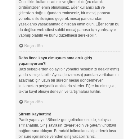
Öncelikle, kullanıcı adınız ve şifrenizi doğru olarak
girdiğinizden emin olmalısınız. Eğer kullanıcı adı ve
şifrenizin doğruluğundan eminseniz, bir mesaj panosu
yöneticisi ile iletişime geçerek mesaj panosundan
yasaklanıp yasaklanmadığınızdan emin olun. Eğer sorun bu
da değilse web sitesi sahibi mesaj panosu için yanlış ayar
yapmış olabilir ve bunu düzeltmesi gerekebilir.
Başa dön
Daha önce kayıt olmuştum ama artık giriş
yapamıyorum?!
Bazı sebeplerden dolayı bir yönetici hesabınızı deaktif etmiş
ya da silmiş olabilir. Ayrıca, bazı mesaj panoları veritabanını
azaltmak için uzun bir süredir mesaj göndermeyen
kullanıcıları periyodik aralıklarla silerler. Eğer bu olmuşsa,
tekrar kayıt olmayı deneyin ve tartışmalara katılın.
Başa dön
Şifremi kaybettim!
Panik yapmayın! Şifreniz geri getirelemese de, kolayca
sıfırlanabilir. Giriş sayfasını ziyaret edin ve
Şifremi unuttum
bağlantısına tıklayın. Buradaki talimatları takip ederek kısa
bir süre içerisinde yeniden giriş yapabilirsiniz.