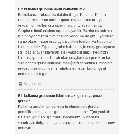
Bir kullanıcı grubuna nasıl katılabilirim?
Bir kullanıcı grubuna katılabilmek için, Kullanıcı Kontrol
Panelinizden “Kullanıcı grupları” bağlantısına tıklayın;
oradan tüm kullanıcı gruplarını görüntüleyebilirsiniz.
Grupların tümü erişime açık olmayabilir. Bazılarına katılmak
için onay gerekebilir ve bazıları kapalı ya da gizli üyeliklere
sahip olabilir. Eğer grup açık ise, ilgili bağlantıya tıklayarak
katılabilirsiniz. Eğer bir gruba katılmak için onay gerekiyorsa
ilgili bağlantıya tıklayarak istek yapabilirsiniz. İsteğinizin
kullanıcı grubu lideri tarafından onaylanması gerek, onlar
size neden gruba katılmak istediğinizi sorabilirler. İsteğiniz
reddedilirse grup liderini rahatsız etmeyin; bunun çeşitli
nedenleri olsa gerek.
Başa dön
Bir kullanıcı grubunun lideri olmak için ne yapmam
gerek?
Kullanıcı grupları bir yönetici tarafından oluşturulur,
genellikle bir kullanıcı grubu lideri belirlenir. Eğer yeni bir
kullanıcı grubu oluşturmak istiyorsanız, ilk önce bir
yöneticiyle iletişime geçmelisiniz; bir özel mesaj göndermeyi
deneyin.