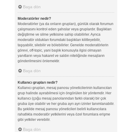
Başa dön
Moderatörler nedir?
Moderatörler (ya da onların grupları), günlük olarak forumun
çalışmasını kontrol eden şahıslar veya gruplardır. Başlıkları
değiştirme ve silme yetkisine sahip olabilirler. Ayrıca
moderatör oldukları forumdaki başlıkları kilitleyebilir,
taşıyabilir, silebilir ve bölebilirler. Genelde moderatörlerin
görevi, off-topic, yani başlık konusuyla ilgisi olmayan
yanıtların veya hakaret ve saldırı niteliğinde mesajların
gönderilmesini önlemektir.
Başa dön
Kullanıcı grupları nedir?
Kullanıcı grupları, mesaj panosu yöneticilerinin kullanıcıları
grup halinde ayırabilmesi için öngörülen bir yöntemdir. Her
kullanıcı (çoğu mesaj panolarından farklı olarak) bir çok
gruba üye olabilir ve her gruba ayrı ayrı izinler tanımlanabilir.
Bu şekilde mesaj panosu yöneticileri belirli kullanıcılara
rahatlıkla moderatör yetkilerini veya özel forumlara erişme
gibi yetkiler verebilir.
Başa dön