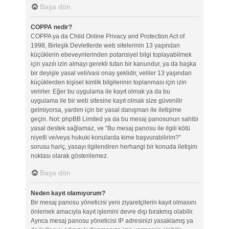
Başa dön
COPPA nedir?
COPPA ya da Child Online Privacy and Protection Act of
1998, Birleşik Devletlerde web sitelerinin 13 yaşından
küçüklerin ebeveynlerinden potansiyel bilgi toplayabilmek
için yazılı izin almayı gerekli tutan bir kanundur, ya da başka
bir deyişle yasal veli/vasi onay şeklidir, veliler 13 yaşından
küçüklerden kişisel kimlik bilgilerinin toplanması için izin
verirler. Eğer bu uygulama ile kayıt olmak ya da bu
uygulama ile bir web sitesine kayıt olmak size güvenilir
gelmiyorsa, yardım için bir yasal danışman ile iletişime
geçin. Not: phpBB Limited ya da bu mesaj panosunun sahibi
yasal destek sağlamaz, ve “Bu mesaj panosu ile ilgili kötü
niyetli ve/veya hukuki konularda kime başvurabilirim?”
sorusu hariç, yasayı ilgilendiren herhangi bir konuda iletişim
noktası olarak gösterilemez.
Başa dön
Neden kayıt olamıyorum?
Bir mesaj panosu yöneticisi yeni ziyaretçilerin kayıt olmasını
önlemek amacıyla kayıt işlemini devre dışı bırakmış olabilir.
Ayrıca mesaj panosu yöneticisi IP adresinizi yasaklamış ya