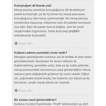
Konuştuğum dil listede yok!
Mesaj panosu yöneticisi konuştuğunuz dili destekleyen
paketi kurmamıştır, ya da hiç kimse bu mesaj panosunu
konuştuğunuz dile henüz çevirmemiştir. Bir mesaj panosu
yöneticisine başvurup, ihtiyacınız olan dil paketini kurmasını
rica edin. Eğer dil paketi mevcut değilse, yeni bir çeviri
oluşturmakta özgürsünüz. Daha fazla bilgi
phpBB
®
websitesinde bulunabilir.
Başa dön
Kullanıcı adımın yanındaki resim nedir?
Mesajları görüntülerken kullanıcı adı ile birlikte iki tane resim
görüntülenebilir. Bunlardan bir tanesi rütbeniz ile
ilişkilendirilmiş; genellikle yıldız, blok ya da nokta şeklinde;
mesaj panosundaki durumunuzu veya gönderdiğiniz mesaj
sayısına göre değişkenlik gösteren bir resim olabilir. Diğeri
ise, çoğunlukla büyük boyda, her kullanıcı için kişisel ya da
benzersiz, avatar olarak bilinen bir resimdir.
Başa dön
Bir avatarı nasıl gösterebilirim?
Kullanıcı Kontrol Panelinizde, “Profil” bölümünden şu dört