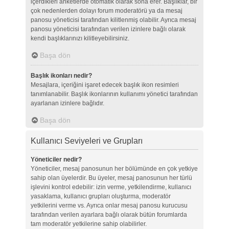
içerdikleri anketlerde otomatik olarak sona erer. Başlıklar, bir
çok nedenlerden dolayı forum moderatörü ya da mesaj
panosu yöneticisi tarafından kilitlenmiş olabilir. Ayrıca mesaj
panosu yöneticisi tarafından verilen izinlere bağlı olarak
kendi başlıklarınızı kilitleyebilirsiniz.
Başa dön
Başlık ikonları nedir?
Mesajlara, içeriğini işaret edecek başlık ikon resimleri
tanımlanabilir. Başlık ikonlarının kullanımı yönetici tarafından
ayarlanan izinlere bağlıdır.
Başa dön
Kullanıcı Seviyeleri ve Grupları
Yöneticiler nedir?
Yöneticiler, mesaj panosunun her bölümünde en çok yetkiye
sahip olan üyelerdir. Bu üyeler, mesaj panosunun her türlü
işlevini kontrol edebilir: izin verme, yetkilendirme, kullanıcı
yasaklama, kullanıcı grupları oluşturma, moderatör
yetkilerini verme vs. Ayrıca onlar mesaj panosu kurucusu
tarafından verilen ayarlara bağlı olarak bütün forumlarda
tam moderatör yetkilerine sahip olabilirler.