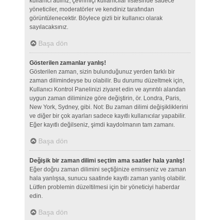
kullanıcı adınız, çevrimiçi kullanıcılar listesinde sadece
yöneticiler, moderatörler ve kendiniz tarafından
görüntülenecektir. Böylece gizli bir kullanıcı olarak
sayılacaksınız.
Başa dön
Gösterilen zamanlar yanlış!
Gösterilen zaman, sizin bulunduğunuz yerden farklı bir
zaman dilimindeyse bu olabilir. Bu durumu düzeltmek için,
Kullanıcı Kontrol Panelinizi ziyaret edin ve ayrıntılı alandan
uygun zaman diliminize göre değiştirin, ör. Londra, Paris,
New York, Sydney, gibi. Not: Bu zaman dilimi değişikliklerini
ve diğer bir çok ayarları sadece kayıtlı kullanıcılar yapabilir.
Eğer kayıtlı değilseniz, şimdi kaydolmanın tam zamanı.
Başa dön
Değişik bir zaman dilimi seçtim ama saatler hala yanlış!
Eğer doğru zaman dilimini seçtiğinize eminseniz ve zaman
hala yanlışsa, sunucu saatinde kayıtlı zaman yanlış olabilir.
Lütfen problemin düzeltilmesi için bir yöneticiyi haberdar
edin.
Başa dön