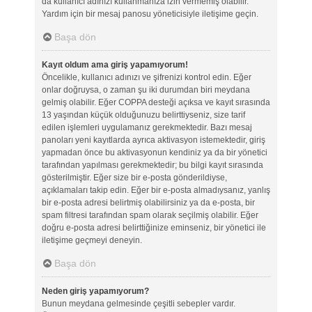
da kullanıcı adınızı kullanmanıza izin vermemiş olabilir.
Yardım için bir mesaj panosu yöneticisiyle iletişime geçin.
Başa dön
Kayıt oldum ama giriş yapamıyorum!
Öncelikle, kullanıcı adınızı ve şifrenizi kontrol edin. Eğer
onlar doğruysa, o zaman şu iki durumdan biri meydana
gelmiş olabilir. Eğer COPPA desteği açıksa ve kayıt sırasında
13 yaşından küçük olduğunuzu belirttiyseniz, size tarif
edilen işlemleri uygulamanız gerekmektedir. Bazı mesaj
panoları yeni kayıtlarda ayrıca aktivasyon istemektedir, giriş
yapmadan önce bu aktivasyonun kendiniz ya da bir yönetici
tarafından yapılması gerekmektedir; bu bilgi kayıt sırasında
gösterilmiştir. Eğer size bir e-posta gönderildiyse,
açıklamaları takip edin. Eğer bir e-posta almadıysanız, yanlış
bir e-posta adresi belirtmiş olabilirsiniz ya da e-posta, bir
spam filtresi tarafından spam olarak seçilmiş olabilir. Eğer
doğru e-posta adresi belirttiğinize eminseniz, bir yönetici ile
iletişime geçmeyi deneyin.
Başa dön
Neden giriş yapamıyorum?
Bunun meydana gelmesinde çeşitli sebepler vardır.