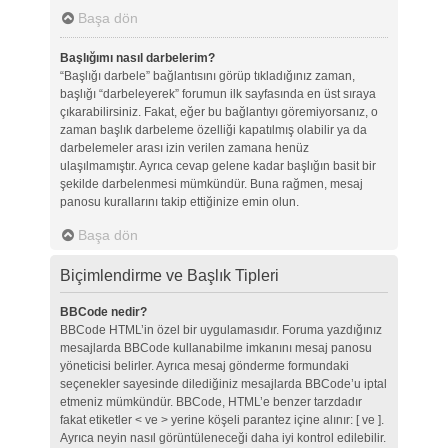
Başa dön
Başlığımı nasıl darbelerim?
“Başlığı darbele” bağlantısını görüp tıkladığınız zaman,
başlığı “darbeleyerek” forumun ilk sayfasında en üst sıraya
çıkarabilirsiniz. Fakat, eğer bu bağlantıyı göremiyorsanız, o
zaman başlık darbeleme özelliği kapatılmış olabilir ya da
darbelemeler arası izin verilen zamana henüz
ulaşılmamıştır. Ayrıca cevap gelene kadar başlığın basit bir
şekilde darbelenmesi mümkündür. Buna rağmen, mesaj
panosu kurallarını takip ettiğinize emin olun.
Başa dön
Biçimlendirme ve Başlık Tipleri
BBCode nedir?
BBCode HTML’in özel bir uygulamasıdır. Foruma yazdığınız
mesajlarda BBCode kullanabilme imkanını mesaj panosu
yöneticisi belirler. Ayrıca mesaj gönderme formundaki
seçenekler sayesinde dilediğiniz mesajlarda BBCode’u iptal
etmeniz mümkündür. BBCode, HTML’e benzer tarzdadır
fakat etiketler < ve > yerine köşeli parantez içine alınır: [ ve ].
Ayrıca neyin nasıl görüntüleneceği daha iyi kontrol edilebilir.