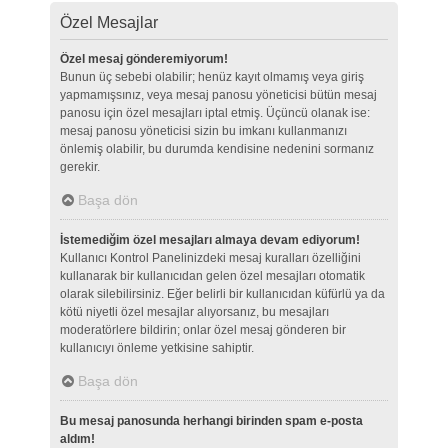
Özel Mesajlar
Özel mesaj gönderemiyorum!
Bunun üç sebebi olabilir; henüz kayıt olmamış veya giriş
yapmamışsınız, veya mesaj panosu yöneticisi bütün mesaj
panosu için özel mesajları iptal etmiş. Üçüncü olanak ise:
mesaj panosu yöneticisi sizin bu imkanı kullanmanızı
önlemiş olabilir, bu durumda kendisine nedenini sormanız
gerekir.
Başa dön
İstemediğim özel mesajları almaya devam ediyorum!
Kullanıcı Kontrol Panelinizdeki mesaj kuralları özelliğini
kullanarak bir kullanıcıdan gelen özel mesajları otomatik
olarak silebilirsiniz. Eğer belirli bir kullanıcıdan küfürlü ya da
kötü niyetli özel mesajlar alıyorsanız, bu mesajları
moderatörlere bildirin; onlar özel mesaj gönderen bir
kullanıcıyı önleme yetkisine sahiptir.
Başa dön
Bu mesaj panosunda herhangi birinden spam e-posta
aldım!