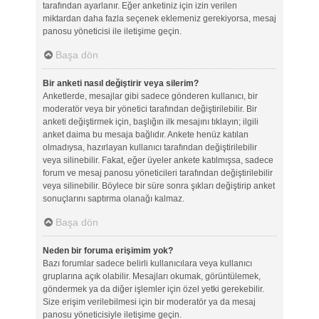
tarafından ayarlanır. Eğer anketiniz için izin verilen
miktardan daha fazla seçenek eklemeniz gerekiyorsa, mesaj
panosu yöneticisi ile iletişime geçin.
Başa dön
Bir anketi nasıl değiştirir veya silerim?
Anketlerde, mesajlar gibi sadece gönderen kullanıcı, bir
moderatör veya bir yönetici tarafından değiştirilebilir. Bir
anketi değiştirmek için, başlığın ilk mesajını tıklayın; ilgili
anket daima bu mesaja bağlıdır. Ankete henüz katılan
olmadıysa, hazırlayan kullanıcı tarafından değiştirilebilir
veya silinebilir. Fakat, eğer üyeler ankete katılmışsa, sadece
forum ve mesaj panosu yöneticileri tarafından değiştirilebilir
veya silinebilir. Böylece bir süre sonra şıkları değiştirip anket
sonuçlarını saptırma olanağı kalmaz.
Başa dön
Neden bir foruma erişimim yok?
Bazı forumlar sadece belirli kullanıcılara veya kullanıcı
gruplarına açık olabilir. Mesajları okumak, görüntülemek,
göndermek ya da diğer işlemler için özel yetki gerekebilir.
Size erişim verilebilmesi için bir moderatör ya da mesaj
panosu yöneticisiyle iletişime geçin.