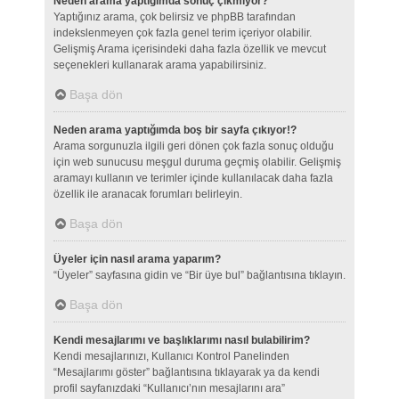
Neden arama yaptığımda sonuç çıkmıyor?
Yaptığınız arama, çok belirsiz ve phpBB tarafından
indekslenmeyen çok fazla genel terim içeriyor olabilir.
Gelişmiş Arama içerisindeki daha fazla özellik ve mevcut
seçenekleri kullanarak arama yapabilirsiniz.
Başa dön
Neden arama yaptığımda boş bir sayfa çıkıyor!?
Arama sorgunuzla ilgili geri dönen çok fazla sonuç olduğu
için web sunucusu meşgul duruma geçmiş olabilir. Gelişmiş
aramayı kullanın ve terimler içinde kullanılacak daha fazla
özellik ile aranacak forumları belirleyin.
Başa dön
Üyeler için nasıl arama yaparım?
“Üyeler” sayfasına gidin ve “Bir üye bul” bağlantısına tıklayın.
Başa dön
Kendi mesajlarımı ve başlıklarımı nasıl bulabilirim?
Kendi mesajlarınızı, Kullanıcı Kontrol Panelinden
“Mesajlarımı göster” bağlantısına tıklayarak ya da kendi
profil sayfanızdaki “Kullanıcı’nın mesajlarını ara”