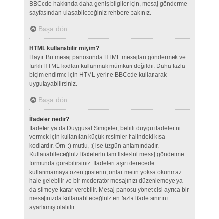
BBCode hakkında daha geniş bilgiler için, mesaj gönderme
sayfasından ulaşabileceğiniz rehbere bakınız.
Başa dön
HTML kullanabilir miyim?
Hayır. Bu mesaj panosunda HTML mesajları göndermek ve
farklı HTML kodları kullanmak mümkün değildir. Daha fazla
biçimlendirme için HTML yerine BBCode kullanarak
uygulayabilirsiniz.
Başa dön
İfadeler nedir?
İfadeler ya da Duygusal Simgeler, belirli duygu ifadelerini
vermek için kullanılan küçük resimler halindeki kısa
kodlardır. Örn. :) mutlu, :( ise üzgün anlamındadır.
Kullanabileceğiniz ifadelerin tam listesini mesaj gönderme
formunda görebilirsiniz. İfadeleri aşırı derecede
kullanmamaya özen gösterin, onlar metin yoksa okunmaz
hale gelebilir ve bir moderatör mesajınızı düzenlemeye ya
da silmeye karar verebilir. Mesaj panosu yöneticisi ayrıca bir
mesajınızda kullanabileceğiniz en fazla ifade sınırını
ayarlamış olabilir.