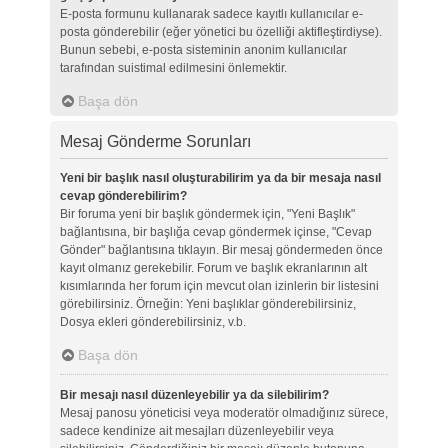
E-posta formunu kullanarak sadece kayıtlı kullanıcılar e-
posta gönderebilir (eğer yönetici bu özelliği aktifleştirdiyse).
Bunun sebebi, e-posta sisteminin anonim kullanıcılar
tarafından suistimal edilmesini önlemektir.
Başa dön
Mesaj Gönderme Sorunları
Yeni bir başlık nasıl oluşturabilirim ya da bir mesaja nasıl
cevap gönderebilirim?
Bir foruma yeni bir başlık göndermek için, "Yeni Başlık"
bağlantısına, bir başlığa cevap göndermek içinse, "Cevap
Gönder" bağlantısına tıklayın. Bir mesaj göndermeden önce
kayıt olmanız gerekebilir. Forum ve başlık ekranlarının alt
kısımlarında her forum için mevcut olan izinlerin bir listesini
görebilirsiniz. Örneğin: Yeni başlıklar gönderebilirsiniz,
Dosya ekleri gönderebilirsiniz, v.b.
Başa dön
Bir mesajı nasıl düzenleyebilir ya da silebilirim?
Mesaj panosu yöneticisi veya moderatör olmadığınız sürece,
sadece kendinize ait mesajları düzenleyebilir veya