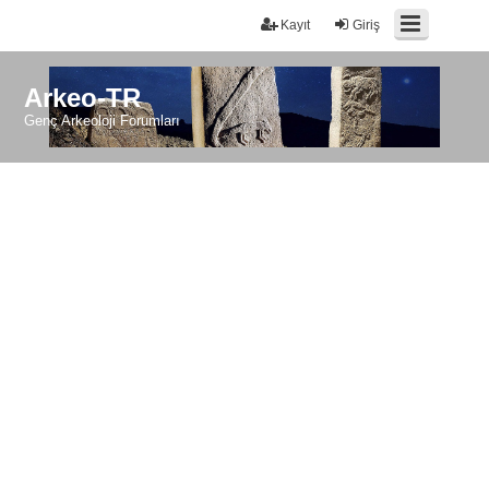
Kayıt
Giriş
Arkeo-TR
Genç Arkeoloji Forumları