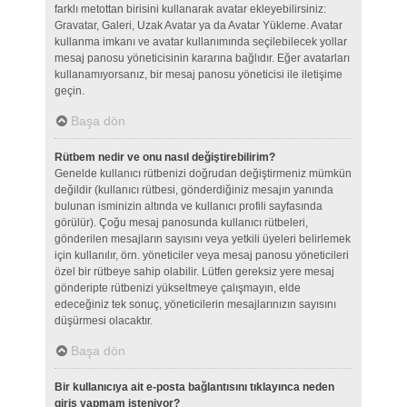
farklı metottan birisini kullanarak avatar ekleyebilirsiniz:
Gravatar, Galeri, Uzak Avatar ya da Avatar Yükleme. Avatar
kullanma imkanı ve avatar kullanımında seçilebilecek yollar
mesaj panosu yöneticisinin kararına bağlıdır. Eğer avatarları
kullanamıyorsanız, bir mesaj panosu yöneticisi ile iletişime
geçin.
Başa dön
Rütbem nedir ve onu nasıl değiştirebilirim?
Genelde kullanıcı rütbenizi doğrudan değiştirmeniz mümkün
değildir (kullanıcı rütbesi, gönderdiğiniz mesajın yanında
bulunan isminizin altında ve kullanıcı profili sayfasında
görülür). Çoğu mesaj panosunda kullanıcı rütbeleri,
gönderilen mesajların sayısını veya yetkili üyeleri belirlemek
için kullanılır, örn. yöneticiler veya mesaj panosu yöneticileri
özel bir rütbeye sahip olabilir. Lütfen gereksiz yere mesaj
gönderipte rütbenizi yükseltmeye çalışmayın, elde
edeceğiniz tek sonuç, yöneticilerin mesajlarınızın sayısını
düşürmesi olacaktır.
Başa dön
Bir kullanıcıya ait e-posta bağlantısını tıklayınca neden
giriş yapmam isteniyor?