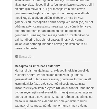
silebilirsiniz. Gönderdiğiniz bir mesajı düzenle butonuna
tıklayarak düzenleyebilirsiniz (bu imkan bazen sadece belirli
bir süre için mevcuttur). Eğer mesajınıza birileri cevap
göndermişse, başlığa döndüğünüzde mesajınızın altında
metni kaç defa düzenlediğinizi gösteren kısa bir yazı
göreceksiniz. Mesajınıza henüz cevap verilmemişse, bu not
görülmez. Ayrıca mesajınız mesaj panosu yöneticileri veya
moderatörler tarafından düzenlenince de bu metin
görünmez. Buna rağmen mesajı neden düzenlediklerine
dair kendilerine has bir not bırakabilirler. Not: Normal
kullanıcılar herhangi birinden cevap geldikten sonra bir
mesajı silemezler.
Başa dön
Mesajıma bir imza nasıl eklerim?
Herhangi bir mesaja imzanızı ekleyebilmek için öncelikle
Kullanıcı Kontrol Panelinizden bir imza oluşturmanız
gerekmektedir. Daha sonra mesaj gönderme formunun alt
kısmındaki
Bir imza ekle
seçeneğini seçip mesajınıza
imzanızı ekleyebilirsiniz. Ayrıca Kullanıcı Kontrol Panelindeki
uygun seçeneği işaretleyerek tüm mesajlarınıza varsayılan
olarak bir imza ekleyebilirsiniz. Buna rağmen dilediğiniz her
mesaj için imzanızın eklenmesini önleyebilirsiniz, bunu
yapmak içinse mesaj gönderme formunda imza ekleme