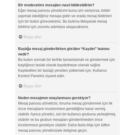
Bir moderatöre mesajları nasıl bildirebilirim?
Eğer mesaj panosu yöneticimi buna izin veriyorsa, bildiri
yapmak istediğiniz mesaja gidin ve orada mesaj bildirileri
için bir buton göreceksiniz. Bu butona tıklayarak mesaj
bildirisi için zorunlu adımlara ulaşacaksınız.
Başa dön
Başlığa mesaj gönderilirken görülen “Kaydet” butonu
nedir?
Bu buton sonraki bir tarihte tamamlamak ve göndermek için
başlığınızı taslak olarak kaydetmeye olanak sağlar.
Kaydedilen bir taslağı yeniden yüklemek için, Kullanıcı
Kontrol Panelini ziyaret edin.
Başa dön
Neden mesajımın onaylanması gerekiyor?
Mesaj panosu yöneticisi, foruma mesaj göndermek için ilk
önce mesajların incelenmesi gerektiğine karar vermiş
olabilir. Ayrıca yönetici, sizi bir kullanıcı grubuna yerleştirmiş
olabilir ve bu grubun mesajları gönderilmeden önce
incelenmesi gerekiyor olabilir. Daha fazla bilgi için lütfen
mesaj panosu yöneticisiyle iletişime geçin.