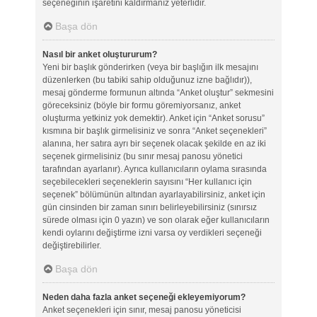
seçeneğinin işaretini kaldırmanız yeterlidir.
Başa dön
Nasıl bir anket oluştururum?
Yeni bir başlık gönderirken (veya bir başlığın ilk mesajını
düzenlerken (bu tabiki sahip olduğunuz izne bağlıdır)),
mesaj gönderme formunun altında “Anket oluştur” sekmesini
göreceksiniz (böyle bir formu göremiyorsanız, anket
oluşturma yetkiniz yok demektir). Anket için “Anket sorusu”
kısmına bir başlık girmelisiniz ve sonra “Anket seçenekleri”
alanına, her satıra ayrı bir seçenek olacak şekilde en az iki
seçenek girmelisiniz (bu sınır mesaj panosu yönetici
tarafından ayarlanır). Ayrıca kullanıcıların oylama sırasında
seçebilecekleri seçeneklerin sayısını “Her kullanıcı için
seçenek” bölümünün altından ayarlayabilirsiniz, anket için
gün cinsinden bir zaman sınırı belirleyebilirsiniz (sınırsız
sürede olması için 0 yazın) ve son olarak eğer kullanıcıların
kendi oylarını değiştirme izni varsa oy verdikleri seçeneği
değiştirebilirler.
Başa dön
Neden daha fazla anket seçeneği ekleyemiyorum?
Anket seçenekleri için sınır, mesaj panosu yöneticisi