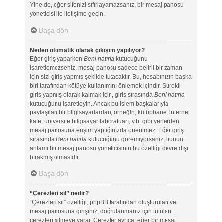
Yine de, eğer şifenizi sıfırlayamazsanız, bir mesaj panosu
yöneticisi ile iletişime geçin.
Başa dön
Neden otomatik olarak çıkışım yapılıyor?
Eğer giriş yaparken
Beni hatırla
kutucuğunu
işaretlemezseniz, mesaj panosu sadece belirli bir zaman
için sizi giriş yapmış şekilde tutacaktır. Bu, hesabınızın başka
biri tarafından kötüye kullanımını önlemek içindir. Sürekli
giriş yapmış olarak kalmak için, giriş sırasında
Beni hatırla
kutucuğunu işaretleyin. Ancak bu işlem başkalarıyla
paylaşılan bir bilgisayarlardan, örneğin; kütüphane, internet
kafe, üniversite bilgisayar laboratuarı, v.b. gibi yerlerden
mesaj panosuna erişim yaptığınızda önerilmez. Eğer giriş
sırasında
Beni hatırla
kutucuğunu göremiyorsanız, bunun
anlamı bir mesaj panosu yöneticisinin bu özelliği devre dışı
bırakmış olmasıdır.
Başa dön
“Çerezleri sil” nedir?
“Çerezleri sil” özelliği, phpBB tarafından oluşturulan ve
mesaj panosuna girişiniz, doğrulanmanız için tutulan
çerezleri silmeye yarar. Çerezler ayrıca, eğer bir mesaj