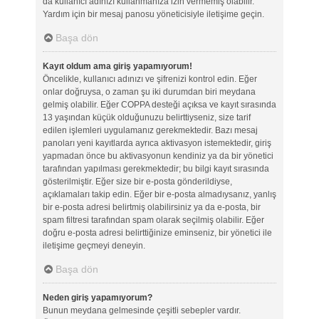
da kullanıcı adınızı kullanmanıza izin vermemiş olabilir.
Yardım için bir mesaj panosu yöneticisiyle iletişime geçin.
Başa dön
Kayıt oldum ama giriş yapamıyorum!
Öncelikle, kullanıcı adınızı ve şifrenizi kontrol edin. Eğer
onlar doğruysa, o zaman şu iki durumdan biri meydana
gelmiş olabilir. Eğer COPPA desteği açıksa ve kayıt sırasında
13 yaşından küçük olduğunuzu belirttiyseniz, size tarif
edilen işlemleri uygulamanız gerekmektedir. Bazı mesaj
panoları yeni kayıtlarda ayrıca aktivasyon istemektedir, giriş
yapmadan önce bu aktivasyonun kendiniz ya da bir yönetici
tarafından yapılması gerekmektedir; bu bilgi kayıt sırasında
gösterilmiştir. Eğer size bir e-posta gönderildiyse,
açıklamaları takip edin. Eğer bir e-posta almadıysanız, yanlış
bir e-posta adresi belirtmiş olabilirsiniz ya da e-posta, bir
spam filtresi tarafından spam olarak seçilmiş olabilir. Eğer
doğru e-posta adresi belirttiğinize eminseniz, bir yönetici ile
iletişime geçmeyi deneyin.
Başa dön
Neden giriş yapamıyorum?
Bunun meydana gelmesinde çeşitli sebepler vardır.