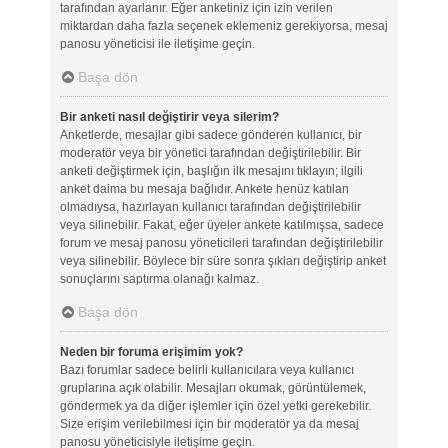
tarafından ayarlanır. Eğer anketiniz için izin verilen
miktardan daha fazla seçenek eklemeniz gerekiyorsa, mesaj
panosu yöneticisi ile iletişime geçin.
Başa dön
Bir anketi nasıl değiştirir veya silerim?
Anketlerde, mesajlar gibi sadece gönderen kullanıcı, bir
moderatör veya bir yönetici tarafından değiştirilebilir. Bir
anketi değiştirmek için, başlığın ilk mesajını tıklayın; ilgili
anket daima bu mesaja bağlıdır. Ankete henüz katılan
olmadıysa, hazırlayan kullanıcı tarafından değiştirilebilir
veya silinebilir. Fakat, eğer üyeler ankete katılmışsa, sadece
forum ve mesaj panosu yöneticileri tarafından değiştirilebilir
veya silinebilir. Böylece bir süre sonra şıkları değiştirip anket
sonuçlarını saptırma olanağı kalmaz.
Başa dön
Neden bir foruma erişimim yok?
Bazı forumlar sadece belirli kullanıcılara veya kullanıcı
gruplarına açık olabilir. Mesajları okumak, görüntülemek,
göndermek ya da diğer işlemler için özel yetki gerekebilir.
Size erişim verilebilmesi için bir moderatör ya da mesaj
panosu yöneticisiyle iletişime geçin.