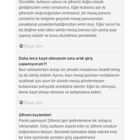
Öncelikle, kullanıcı adınız ve şifrenizi doğru olarak
girdiğinizden emin olmalısınız. Eğer kullanıcı adı ve
şifrenizin doğruluğundan eminseniz, bir mesaj panosu
yöneticisi ile iletişime geçerek mesaj panosundan
yasaklanıp yasaklanmadığınızdan emin olun. Eğer sorun bu
da değilse web sitesi sahibi mesaj panosu için yanlış ayar
yapmış olabilir ve bunu düzeltmesi gerekebilir.
Başa dön
Daha önce kayıt olmuştum ama artık giriş
yapamıyorum?!
Bazı sebeplerden dolayı bir yönetici hesabınızı deaktif etmiş
ya da silmiş olabilir. Ayrıca, bazı mesaj panoları veritabanını
azaltmak için uzun bir süredir mesaj göndermeyen
kullanıcıları periyodik aralıklarla silerler. Eğer bu olmuşsa,
tekrar kayıt olmayı deneyin ve tartışmalara katılın.
Başa dön
Şifremi kaybettim!
Panik yapmayın! Şifreniz geri getirelemese de, kolayca
sıfırlanabilir. Giriş sayfasını ziyaret edin ve
Şifremi unuttum
bağlantısına tıklayın. Buradaki talimatları takip ederek kısa
bir süre içerisinde yeniden giriş yapabilirsiniz.