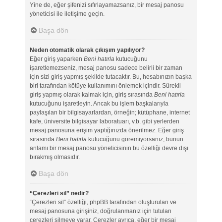
Yine de, eğer şifenizi sıfırlayamazsanız, bir mesaj panosu
yöneticisi ile iletişime geçin.
Başa dön
Neden otomatik olarak çıkışım yapılıyor?
Eğer giriş yaparken
Beni hatırla
kutucuğunu
işaretlemezseniz, mesaj panosu sadece belirli bir zaman
için sizi giriş yapmış şekilde tutacaktır. Bu, hesabınızın başka
biri tarafından kötüye kullanımını önlemek içindir. Sürekli
giriş yapmış olarak kalmak için, giriş sırasında
Beni hatırla
kutucuğunu işaretleyin. Ancak bu işlem başkalarıyla
paylaşılan bir bilgisayarlardan, örneğin; kütüphane, internet
kafe, üniversite bilgisayar laboratuarı, v.b. gibi yerlerden
mesaj panosuna erişim yaptığınızda önerilmez. Eğer giriş
sırasında
Beni hatırla
kutucuğunu göremiyorsanız, bunun
anlamı bir mesaj panosu yöneticisinin bu özelliği devre dışı
bırakmış olmasıdır.
Başa dön
“Çerezleri sil” nedir?
“Çerezleri sil” özelliği, phpBB tarafından oluşturulan ve
mesaj panosuna girişiniz, doğrulanmanız için tutulan
çerezleri silmeye yarar. Çerezler ayrıca, eğer bir mesaj