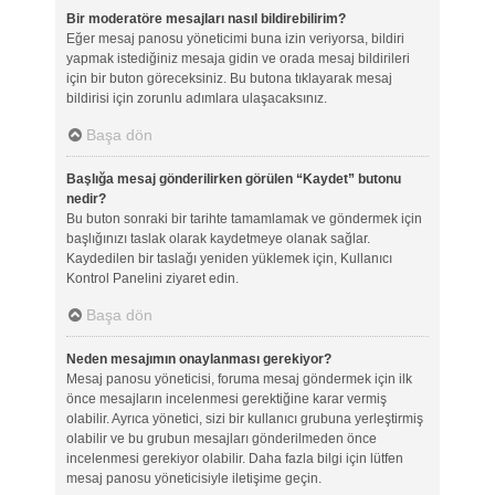
Bir moderatöre mesajları nasıl bildirebilirim?
Eğer mesaj panosu yöneticimi buna izin veriyorsa, bildiri
yapmak istediğiniz mesaja gidin ve orada mesaj bildirileri
için bir buton göreceksiniz. Bu butona tıklayarak mesaj
bildirisi için zorunlu adımlara ulaşacaksınız.
Başa dön
Başlığa mesaj gönderilirken görülen “Kaydet” butonu
nedir?
Bu buton sonraki bir tarihte tamamlamak ve göndermek için
başlığınızı taslak olarak kaydetmeye olanak sağlar.
Kaydedilen bir taslağı yeniden yüklemek için, Kullanıcı
Kontrol Panelini ziyaret edin.
Başa dön
Neden mesajımın onaylanması gerekiyor?
Mesaj panosu yöneticisi, foruma mesaj göndermek için ilk
önce mesajların incelenmesi gerektiğine karar vermiş
olabilir. Ayrıca yönetici, sizi bir kullanıcı grubuna yerleştirmiş
olabilir ve bu grubun mesajları gönderilmeden önce
incelenmesi gerekiyor olabilir. Daha fazla bilgi için lütfen
mesaj panosu yöneticisiyle iletişime geçin.