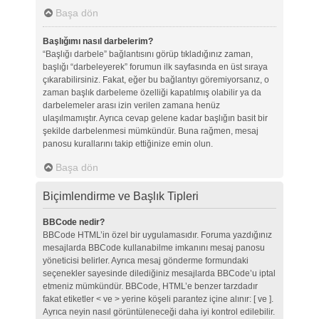
Başa dön
Başlığımı nasıl darbelerim?
“Başlığı darbele” bağlantısını görüp tıkladığınız zaman,
başlığı “darbeleyerek” forumun ilk sayfasında en üst sıraya
çıkarabilirsiniz. Fakat, eğer bu bağlantıyı göremiyorsanız, o
zaman başlık darbeleme özelliği kapatılmış olabilir ya da
darbelemeler arası izin verilen zamana henüz
ulaşılmamıştır. Ayrıca cevap gelene kadar başlığın basit bir
şekilde darbelenmesi mümkündür. Buna rağmen, mesaj
panosu kurallarını takip ettiğinize emin olun.
Başa dön
Biçimlendirme ve Başlık Tipleri
BBCode nedir?
BBCode HTML’in özel bir uygulamasıdır. Foruma yazdığınız
mesajlarda BBCode kullanabilme imkanını mesaj panosu
yöneticisi belirler. Ayrıca mesaj gönderme formundaki
seçenekler sayesinde dilediğiniz mesajlarda BBCode’u iptal
etmeniz mümkündür. BBCode, HTML’e benzer tarzdadır
fakat etiketler < ve > yerine köşeli parantez içine alınır: [ ve ].
Ayrıca neyin nasıl görüntüleneceği daha iyi kontrol edilebilir.