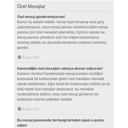
Özel Mesajlar
Özel mesaj gönderemiyorum!
Bunun üç sebebi olabilir; henüz kayıt olmamış veya giriş
yapmamışsınız, veya mesaj panosu yöneticisi bütün mesaj
panosu için özel mesajları iptal etmiş. Üçüncü olanak ise:
mesaj panosu yöneticisi sizin bu imkanı kullanmanızı
önlemiş olabilir, bu durumda kendisine nedenini sormanız
gerekir.
Başa dön
İstemediğim özel mesajları almaya devam ediyorum!
Kullanıcı Kontrol Panelinizdeki mesaj kuralları özelliğini
kullanarak bir kullanıcıdan gelen özel mesajları otomatik
olarak silebilirsiniz. Eğer belirli bir kullanıcıdan küfürlü ya da
kötü niyetli özel mesajlar alıyorsanız, bu mesajları
moderatörlere bildirin; onlar özel mesaj gönderen bir
kullanıcıyı önleme yetkisine sahiptir.
Başa dön
Bu mesaj panosunda herhangi birinden spam e-posta
aldım!