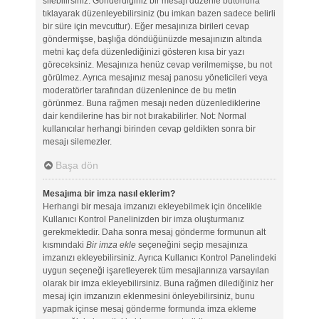
silebilirsiniz. Gönderdiğiniz bir mesajı düzenle butonuna
tıklayarak düzenleyebilirsiniz (bu imkan bazen sadece belirli
bir süre için mevcuttur). Eğer mesajınıza birileri cevap
göndermişse, başlığa döndüğünüzde mesajınızın altında
metni kaç defa düzenlediğinizi gösteren kısa bir yazı
göreceksiniz. Mesajınıza henüz cevap verilmemişse, bu not
görülmez. Ayrıca mesajınız mesaj panosu yöneticileri veya
moderatörler tarafından düzenlenince de bu metin
görünmez. Buna rağmen mesajı neden düzenlediklerine
dair kendilerine has bir not bırakabilirler. Not: Normal
kullanıcılar herhangi birinden cevap geldikten sonra bir
mesajı silemezler.
Başa dön
Mesajıma bir imza nasıl eklerim?
Herhangi bir mesaja imzanızı ekleyebilmek için öncelikle
Kullanıcı Kontrol Panelinizden bir imza oluşturmanız
gerekmektedir. Daha sonra mesaj gönderme formunun alt
kısmındaki
Bir imza ekle
seçeneğini seçip mesajınıza
imzanızı ekleyebilirsiniz. Ayrıca Kullanıcı Kontrol Panelindeki
uygun seçeneği işaretleyerek tüm mesajlarınıza varsayılan
olarak bir imza ekleyebilirsiniz. Buna rağmen dilediğiniz her
mesaj için imzanızın eklenmesini önleyebilirsiniz, bunu
yapmak içinse mesaj gönderme formunda imza ekleme