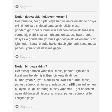
Başa dön
Neden dosya ekleri ekleyemiyorum?
Her forumda, her grupta, veya her kullanıcı temelinde dosya
eki izinleri vardır. Mesaj panosu yöneticisi mesaj
gönderdiğiniz belirli forum için eklenen dosya eklerine izin
vermemiş olabilir, ya da muhtemelen sadece bazı gruplar
dosya eki gönderebiliyordur. Eğer dosya eki eklemenin sizin
için neden kapalı olduğu hakkında bir şüpheniz varsa mesaj
panosu yöneticiyle iletişime geçin.
Başa dön
Neden bir uyarı aldım?
Her mesaj panosu yöneticisi, mesaj panoları için kendi
kurallarını belirlemiştir. Eğer bir kural ihlalinde
bulunduysanız, uyarı alabilirsiniz. Not: Bu durum, mesaj
panosu yöneticisi’nin kararındadır ve phpBB Limited verilen
bu uyarı ile ilgili herhangi bir şey yapamaz. Eğer neden bir
uyarı aldığınızı bilmiyorsanız, mesaj panosu yöneticisi ile
iletişime geçin.
Başa dön