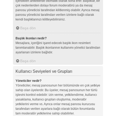
içerdikleri anketlerde otomatik olarak sona erer. Başlıklar, bir
çok nedenlerden dolayı forum moderatörü ya da mesaj
panosu yöneticisi tarafından kilitlenmiş olabilir. Ayrıca mesaj
panosu yöneticisi tarafından verilen izinlere bağlı olarak
kendi başlıklarınızı kilitleyebilirsiniz.
Başa dön
Başlık ikonları nedir?
Mesajlara, içeriğini işaret edecek başlık ikon resimleri
tanımlanabilir. Başlık ikonlarının kullanımı yönetici tarafından
ayarlanan izinlere bağlıdır.
Başa dön
Kullanıcı Seviyeleri ve Grupları
Yöneticiler nedir?
Yöneticiler, mesaj panosunun her bölümünde en çok yetkiye
sahip olan üyelerdir. Bu üyeler, mesaj panosunun her türlü
işlevini kontrol edebilir: izin verme, yetkilendirme, kullanıcı
yasaklama, kullanıcı grupları oluşturma, moderatör
yetkilerini verme vs. Ayrıca onlar mesaj panosu kurucusu
tarafından verilen ayarlara bağlı olarak bütün forumlarda
tam moderatör yetkilerine sahip olabilirler.