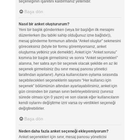
seçeneğinin işaretini kaldırmanız yeterlidir.
Başa dön
Nasıl bir anket oluştururum?
Yeni bir başlık gönderirken (veya bir başlığın ilk mesajını
düzenlerken (bu tabiki sahip olduğunuz izne bağlıdır)),
mesaj gönderme formunun altında “Anket oluştur” sekmesini
göreceksiniz (böyle bir formu göremiyorsanız, anket
oluşturma yetkiniz yok demektir). Anket için “Anket sorusu”
kısmına bir başlık girmelisiniz ve sonra “Anket seçenekleri”
alanına, her satıra ayrı bir seçenek olacak şekilde en az iki
seçenek girmelisiniz (bu sınır mesaj panosu yönetici
tarafından ayarlanır). Ayrıca kullanıcıların oylama sırasında
seçebilecekleri seçeneklerin sayısını “Her kullanıcı için
seçenek” bölümünün altından ayarlayabilirsiniz, anket için
gün cinsinden bir zaman sınırı belirleyebilirsiniz (sınırsız
sürede olması için 0 yazın) ve son olarak eğer kullanıcıların
kendi oylarını değiştirme izni varsa oy verdikleri seçeneği
değiştirebilirler.
Başa dön
Neden daha fazla anket seçeneği ekleyemiyorum?
Anket seçenekleri için sınır, mesaj panosu yöneticisi