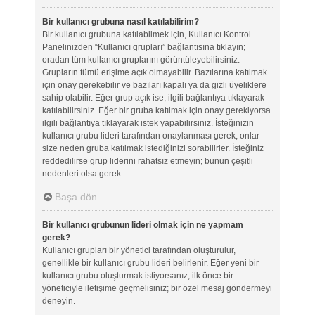
Bir kullanıcı grubuna nasıl katılabilirim?
Bir kullanıcı grubuna katılabilmek için, Kullanıcı Kontrol
Panelinizden “Kullanıcı grupları” bağlantısına tıklayın;
oradan tüm kullanıcı gruplarını görüntüleyebilirsiniz.
Grupların tümü erişime açık olmayabilir. Bazılarına katılmak
için onay gerekebilir ve bazıları kapalı ya da gizli üyeliklere
sahip olabilir. Eğer grup açık ise, ilgili bağlantıya tıklayarak
katılabilirsiniz. Eğer bir gruba katılmak için onay gerekiyorsa
ilgili bağlantıya tıklayarak istek yapabilirsiniz. İsteğinizin
kullanıcı grubu lideri tarafından onaylanması gerek, onlar
size neden gruba katılmak istediğinizi sorabilirler. İsteğiniz
reddedilirse grup liderini rahatsız etmeyin; bunun çeşitli
nedenleri olsa gerek.
Başa dön
Bir kullanıcı grubunun lideri olmak için ne yapmam
gerek?
Kullanıcı grupları bir yönetici tarafından oluşturulur,
genellikle bir kullanıcı grubu lideri belirlenir. Eğer yeni bir
kullanıcı grubu oluşturmak istiyorsanız, ilk önce bir
yöneticiyle iletişime geçmelisiniz; bir özel mesaj göndermeyi
deneyin.