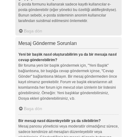
E-posta formunu kullanarak sadece kayıtlı kullanıcılar e-
posta gönderebilir (eğer yönetici bu özelliği aktifleştirdiyse).
Bunun sebebi, e-posta sisteminin anonim kullanıcılar
tarafından suistimal edilmesini önlemektir.
Başa dön
Mesaj Gönderme Sorunları
Yeni bir başlık nasıl oluşturabilirim ya da bir mesaja nasıl
cevap gönderebilirim?
Bir foruma yeni bir başlık göndermek için, "Yeni Başlık"
bağlantısına, bir başlığa cevap göndermek içinse, "Cevap
Gönder" bağlantısına tıklayın. Bir mesaj göndermeden önce
kayıt olmanız gerekebilir. Forum ve başlık ekranlarının alt
kısımlarında her forum için mevcut olan izinlerin bir listesini
görebilirsiniz. Örneğin: Yeni başlıklar gönderebilirsiniz,
Dosya ekleri gönderebilirsiniz, v.b.
Başa dön
Bir mesajı nasıl düzenleyebilir ya da silebilirim?
Mesaj panosu yöneticisi veya moderatör olmadığınız sürece,
sadece kendinize ait mesajları düzenleyebilir veya