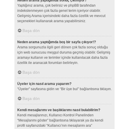
Neden arama yaptığımda sonuç çıkmıyor?
Yaptığınız arama, çok belirsiz ve phpBB tarafından
indekslenmeyen çok fazla genel terim içeriyor olabilir.
Gelişmiş Arama içerisindeki daha fazla özellik ve mevcut
seçenekleri kullanarak arama yapabilirsiniz.
Başa dön
Neden arama yaptığımda boş bir sayfa çıkıyor!?
Arama sorgunuzla ilgili geri dönen çok fazla sonuç olduğu
için web sunucusu meşgul duruma geçmiş olabilir. Gelişmiş
aramayı kullanın ve terimler içinde kullanılacak daha fazla
özellik ile aranacak forumları belirleyin.
Başa dön
Üyeler için nasıl arama yaparım?
“Üyeler” sayfasına gidin ve “Bir üye bul” bağlantısına tıklayın.
Başa dön
Kendi mesajlarımı ve başlıklarımı nasıl bulabilirim?
Kendi mesajlarınızı, Kullanıcı Kontrol Panelinden
“Mesajlarımı göster” bağlantısına tıklayarak ya da kendi
profil sayfanızdaki “Kullanıcı’nın mesajlarını ara”