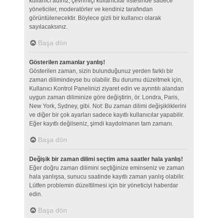
kullanıcı adınız, çevrimiçi kullanıcılar listesinde sadece
yöneticiler, moderatörler ve kendiniz tarafından
görüntülenecektir. Böylece gizli bir kullanıcı olarak
sayılacaksınız.
Başa dön
Gösterilen zamanlar yanlış!
Gösterilen zaman, sizin bulunduğunuz yerden farklı bir
zaman dilimindeyse bu olabilir. Bu durumu düzeltmek için,
Kullanıcı Kontrol Panelinizi ziyaret edin ve ayrıntılı alandan
uygun zaman diliminize göre değiştirin, ör. Londra, Paris,
New York, Sydney, gibi. Not: Bu zaman dilimi değişikliklerini
ve diğer bir çok ayarları sadece kayıtlı kullanıcılar yapabilir.
Eğer kayıtlı değilseniz, şimdi kaydolmanın tam zamanı.
Başa dön
Değişik bir zaman dilimi seçtim ama saatler hala yanlış!
Eğer doğru zaman dilimini seçtiğinize eminseniz ve zaman
hala yanlışsa, sunucu saatinde kayıtlı zaman yanlış olabilir.
Lütfen problemin düzeltilmesi için bir yöneticiyi haberdar
edin.
Başa dön