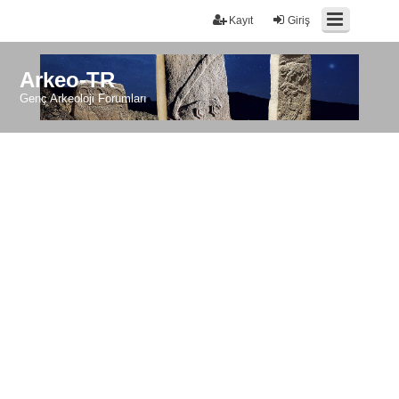
Kayıt
Giriş
Arkeo-TR
Genç Arkeoloji Forumları