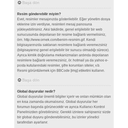
Başa dön
Resim gönderebilir miyim?
Evet, resimler mesajınızda gösterilebilir. Eğer yönetim dosya
eklerine izin verdiyse, resimleri mesaj panosuna
yükleyebilirsiniz. Aksi takdirde, genel erişilebilir bir web
sunucusunda depolanan bir resime bağlantı vermelisiniz,
örn. http://www.ornek.com/benim-resmim.gif. Kendi
bilgisayarınızda saklanan resimlere bağlantı veremezsiniz
(bilgisayarınız genel erişilebilir bir sunucu olmadığı sürece).
Ayrıca kimlik doğrulama mekanizmaları ardında depolanan
resimlere bağlantı veremezsiniz, ör. hotmail ya da yahoo e-
posta kutularındaki resimler, şifre korumları siteler, v.b.
Resmi görüntülemek için BBCode [img] etiketini kullanın.
Başa dön
Global duyurular nedir?
Global duyurular önemli bilgiler içerir ve onları mümkün olan
en kısa zamanda okumalısınız. Global duyurular her
forumun başında görünecektir ve ayrıca Kullanıcı Kontrol
Panelinizden görebilirsiniz. Gerekli izinlere sahipseniz sizde
bir global duyuru gönderebilirsiniz, bu izinler yönetici
tarafından ayarlanır.