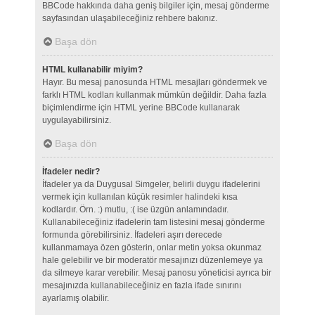
BBCode hakkında daha geniş bilgiler için, mesaj gönderme
sayfasından ulaşabileceğiniz rehbere bakınız.
Başa dön
HTML kullanabilir miyim?
Hayır. Bu mesaj panosunda HTML mesajları göndermek ve
farklı HTML kodları kullanmak mümkün değildir. Daha fazla
biçimlendirme için HTML yerine BBCode kullanarak
uygulayabilirsiniz.
Başa dön
İfadeler nedir?
İfadeler ya da Duygusal Simgeler, belirli duygu ifadelerini
vermek için kullanılan küçük resimler halindeki kısa
kodlardır. Örn. :) mutlu, :( ise üzgün anlamındadır.
Kullanabileceğiniz ifadelerin tam listesini mesaj gönderme
formunda görebilirsiniz. İfadeleri aşırı derecede
kullanmamaya özen gösterin, onlar metin yoksa okunmaz
hale gelebilir ve bir moderatör mesajınızı düzenlemeye ya
da silmeye karar verebilir. Mesaj panosu yöneticisi ayrıca bir
mesajınızda kullanabileceğiniz en fazla ifade sınırını
ayarlamış olabilir.