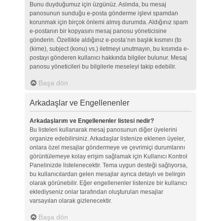
Bunu duyduğumuz için üzgünüz. Aslında, bu mesaj
panosunun sunduğu e-posta gönderme işlevi spamdan
korunmak için birçok önlemi almış durumda. Aldığınız spam
e-postanın bir kopyasını mesaj panosu yöneticisine
gönderin. Özellikle aldığınız e-posta’nın başlık kısmını (to
(kime), subject (konu) vs.) iletmeyi unutmayın, bu kısımda e-
postayı gönderen kullanıcı hakkında bilgiler bulunur. Mesaj
panosu yöneticileri bu bilgilerle meseleyi takip edebilir.
Başa dön
Arkadaşlar ve Engellenenler
Arkadaşlarım ve Engellenenler listesi nedir?
Bu listeleri kullanarak mesaj panosunun diğer üyelerini
organize edebilirsiniz. Arkadaşlar listenize eklenen üyeler,
onlara özel mesajlar göndermeye ve çevrimiçi durumlarını
görüntülemeye kolay erişim sağlamak için Kullanıcı Kontrol
Panelinizde listelenecektir. Tema uygun desteği sağlıyorsa,
bu kullanıcılardan gelen mesajlar ayrıca detaylı ve belirgin
olarak görünebilir. Eğer engellenenler listenize bir kullanıcı
eklediyseniz onlar tarafından oluşturulan mesajlar
varsayılan olarak gizlenecektir.
Başa dön