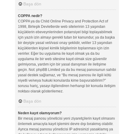
Başa dön
COPPA nedir?
COPPA ya da Child Online Privacy and Protection Act of
1998, Birleşik Devletlerde web sitelerinin 13 yaşından
küçüklerin ebeveynlerinden potansiyel bilgi toplayabilmek
için yazılı izin almayı gerekli tutan bir kanundur, ya da başka
bir deyişle yasal veli/vasi onay şeklidir, veliler 13 yaşından
küçüklerden kişisel kimlik bilgilerinin toplanması için izin
verirler. Eğer bu uygulama ile kayıt olmak ya da bu
uygulama ile bir web sitesine kayıt olmak size güvenilir
gelmiyorsa, yardım için bir yasal danışman ile iletişime
geçin. Not: phpBB Limited ya da bu mesaj panosunun sahibi
yasal destek sağlamaz, ve “Bu mesaj panosu ile ilgili kötü
niyetli ve/veya hukuki konularda kime başvurabilirim?”
sorusu hariç, yasayı ilgilendiren herhangi bir konuda iletişim
noktası olarak gösterilemez.
Başa dön
Neden kayıt olamıyorum?
Bir mesaj panosu yöneticisi yeni ziyaretçilerin kayıt olmasını
önlemek amacıyla kayıt işlemini devre dışı bırakmış olabilir.
Ayrıca mesaj panosu yöneticisi IP adresinizi yasaklamış ya