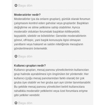
Başa dön
Moderatörler nedir?
Moderatörler (ya da onların grupları), günlük olarak forumun
çalışmasını kontrol eden şahıslar veya gruplardır. Başlıkları
değiştirme ve silme yetkisine sahip olabilirler. Ayrıca
moderatör oldukları forumdaki başlıkları kilitleyebilir,
taşıyabilir, silebilir ve bölebilirler. Genelde moderatörlerin
görevi, off-topic, yani başlık konusuyla ilgisi olmayan
yanıtların veya hakaret ve saldırı niteliğinde mesajların
gönderilmesini önlemektir.
Başa dön
Kullanıcı grupları nedir?
Kullanıcı grupları, mesaj panosu yöneticilerinin kullanıcıları
grup halinde ayırabilmesi için öngörülen bir yöntemdir. Her
kullanıcı (çoğu mesaj panolarından farklı olarak) bir çok
gruba üye olabilir ve her gruba ayrı ayrı izinler tanımlanabilir.
Bu şekilde mesaj panosu yöneticileri belirli kullanıcılara
rahatlıkla moderatör yetkilerini veya özel forumlara erişme
gibi yetkiler verebilir.
Başa dön