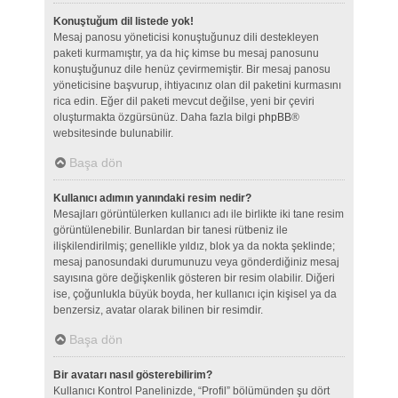
Konuştuğum dil listede yok!
Mesaj panosu yöneticisi konuştuğunuz dili destekleyen
paketi kurmamıştır, ya da hiç kimse bu mesaj panosunu
konuştuğunuz dile henüz çevirmemiştir. Bir mesaj panosu
yöneticisine başvurup, ihtiyacınız olan dil paketini kurmasını
rica edin. Eğer dil paketi mevcut değilse, yeni bir çeviri
oluşturmakta özgürsünüz. Daha fazla bilgi
phpBB
®
websitesinde bulunabilir.
Başa dön
Kullanıcı adımın yanındaki resim nedir?
Mesajları görüntülerken kullanıcı adı ile birlikte iki tane resim
görüntülenebilir. Bunlardan bir tanesi rütbeniz ile
ilişkilendirilmiş; genellikle yıldız, blok ya da nokta şeklinde;
mesaj panosundaki durumunuzu veya gönderdiğiniz mesaj
sayısına göre değişkenlik gösteren bir resim olabilir. Diğeri
ise, çoğunlukla büyük boyda, her kullanıcı için kişisel ya da
benzersiz, avatar olarak bilinen bir resimdir.
Başa dön
Bir avatarı nasıl gösterebilirim?
Kullanıcı Kontrol Panelinizde, “Profil” bölümünden şu dört