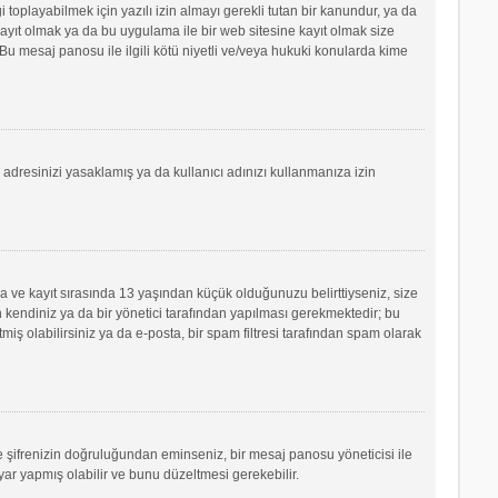
oplayabilmek için yazılı izin almayı gerekli tutan bir kanundur, ya da
e kayıt olmak ya da bu uygulama ile bir web sitesine kayıt olmak size
u mesaj panosu ile ilgili kötü niyetli ve/veya hukuki konularda kime
P adresinizi yasaklamış ya da kullanıcı adınızı kullanmanıza izin
sa ve kayıt sırasında 13 yaşından küçük olduğunuzu belirttiyseniz, size
 kendiniz ya da bir yönetici tarafından yapılması gerekmektedir; bu
tmiş olabilirsiniz ya da e-posta, bir spam filtresi tarafından spam olarak
ve şifrenizin doğruluğundan eminseniz, bir mesaj panosu yöneticisi ile
r yapmış olabilir ve bunu düzeltmesi gerekebilir.