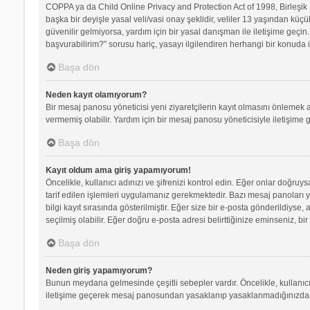
COPPA ya da Child Online Privacy and Protection Act of 1998, Birleşik D
başka bir deyişle yasal veli/vasi onay şeklidir, veliler 13 yaşından küçü
güvenilir gelmiyorsa, yardım için bir yasal danışman ile iletişime geç
başvurabilirim?” sorusu hariç, yasayı ilgilendiren herhangi bir konuda i
Başa dön
Neden kayıt olamıyorum?
Bir mesaj panosu yöneticisi yeni ziyaretçilerin kayıt olmasını önlemek a
vermemiş olabilir. Yardım için bir mesaj panosu yöneticisiyle iletişime 
Başa dön
Kayıt oldum ama giriş yapamıyorum!
Öncelikle, kullanıcı adınızı ve şifrenizi kontrol edin. Eğer onlar doğr
tarif edilen işlemleri uygulamanız gerekmektedir. Bazı mesaj panoları 
bilgi kayıt sırasında gösterilmiştir. Eğer size bir e-posta gönderildiyse,
seçilmiş olabilir. Eğer doğru e-posta adresi belirttiğinize eminseniz, bir
Başa dön
Neden giriş yapamıyorum?
Bunun meydana gelmesinde çeşitli sebepler vardır. Öncelikle, kullanıcı 
iletişime geçerek mesaj panosundan yasaklanıp yasaklanmadığınızdan e