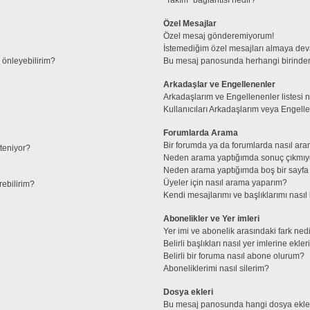
Özel Mesajlar
Özel mesaj gönderemiyorum!
İstemediğim özel mesajları almaya de
l önleyebilirim?
Bu mesaj panosunda herhangi birinden
Arkadaşlar ve Engellenenler
Arkadaşlarım ve Engellenenler listesi 
Kullanıcıları Arkadaşlarım veya Engellene
Forumlarda Arama
Bir forumda ya da forumlarda nasıl ara
steniyor?
Neden arama yaptığımda sonuç çıkmıy
Neden arama yaptığımda boş bir sayfa 
Üyeler için nasıl arama yaparım?
rebilirim?
Kendi mesajlarımı ve başlıklarımı nasıl 
Abonelikler ve Yer imleri
Yer imi ve abonelik arasındaki fark ned
Belirli başlıkları nasıl yer imlerine ek
Belirli bir foruma nasıl abone olurum?
Aboneliklerimi nasıl silerim?
Dosya ekleri
Bu mesaj panosunda hangi dosya ekleri