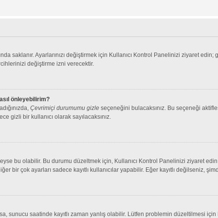
nda saklanır. Ayarlarınızı değiştirmek için Kullanıcı Kontrol Panelinizi ziyaret edin; 
cihlerinizi değiştirme izni verecektir.
asıl önleyebilirim?
ladığınızda,
Çevrimiçi durumumu gizle
seçeneğini bulacaksınız. Bu seçeneği aktifleşt
ce gizli bir kullanıcı olarak sayılacaksınız.
se bu olabilir. Bu durumu düzeltmek için, Kullanıcı Kontrol Panelinizi ziyaret edin 
iğer bir çok ayarları sadece kayıtlı kullanıcılar yapabilir. Eğer kayıtlı değilseniz, 
 sunucu saatinde kayıtlı zaman yanlış olabilir. Lütfen problemin düzeltilmesi için b