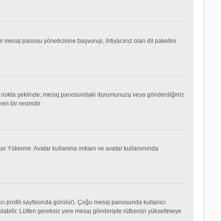
mesaj panosu yöneticisine başvurup, ihtiyacınız olan dil paketini
ok ya da nokta şeklinde; mesaj panosundaki durumunuzu veya gönderdiğiniz
nen bir resimdir.
Avatar Yükleme. Avatar kullanma imkanı ve avatar kullanımında
cı profili sayfasında görülür). Çoğu mesaj panosunda kullanıcı
p olabilir. Lütfen gereksiz yere mesaj gönderipte rütbenizi yükseltmeye