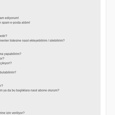
vam ediyorum!
 spam e-posta aldım!
nedir?
nler listesine nasıl ekleyebilirim / silebilirim?
ma yapabilirim?
or?
çıkıyor!?
bulabilirim?
ir?
lerim ya da bu başlıklara nasıl abone olurum?
ne izin veriliyor?