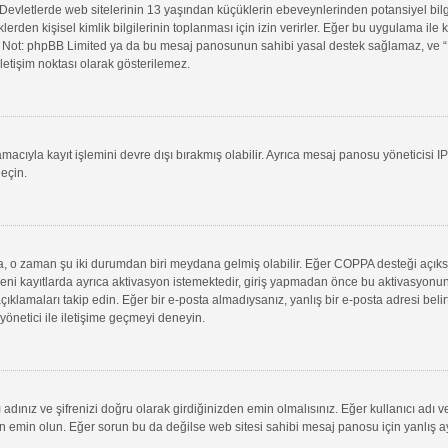
evletlerde web sitelerinin 13 yaşından küçüklerin ebeveynlerinden potansiyel bilgi t
klerden kişisel kimlik bilgilerinin toplanması için izin verirler. Eğer bu uygulama il
in. Not: phpBB Limited ya da bu mesaj panosunun sahibi yasal destek sağlamaz, ve “B
letişim noktası olarak gösterilemez.
macıyla kayıt işlemini devre dışı bırakmış olabilir. Ayrıca mesaj panosu yöneticisi I
geçin.
uysa, o zaman şu iki durumdan biri meydana gelmiş olabilir. Eğer COPPA desteği açık
yeni kayıtlarda ayrıca aktivasyon istemektedir, giriş yapmadan önce bu aktivasyonun
 açıklamaları takip edin. Eğer bir e-posta almadıysanız, yanlış bir e-posta adresi belir
 yönetici ile iletişime geçmeyi deneyin.
adınız ve şifrenizi doğru olarak girdiğinizden emin olmalısınız. Eğer kullanıcı adı 
min olun. Eğer sorun bu da değilse web sitesi sahibi mesaj panosu için yanlış aya