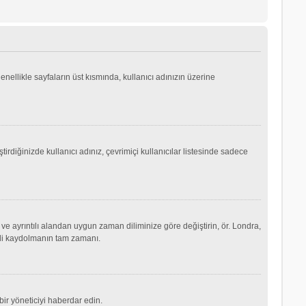
genellikle sayfaların üst kısmında, kullanıcı adınızın üzerine
irdiğinizde kullanıcı adınız, çevrimiçi kullanıcılar listesinde sadece
ve ayrıntılı alandan uygun zaman diliminize göre değiştirin, ör. Londra,
şimdi kaydolmanın tam zamanı.
ir yöneticiyi haberdar edin.