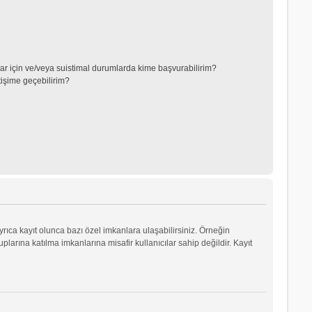
lar için ve/veya suistimal durumlarda kime başvurabilirim?
tişime geçebilirim?
yrıca kayıt olunca bazı özel imkanlara ulaşabilirsiniz. Örneğin
arına katılma imkanlarına misafir kullanıcılar sahip değildir. Kayıt