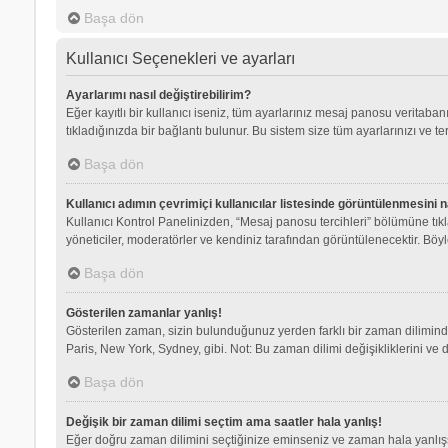
Başa dön
Kullanıcı Seçenekleri ve ayarları
Ayarlarımı nasıl değiştirebilirim?
Eğer kayıtlı bir kullanıcı iseniz, tüm ayarlarınız mesaj panosu veritabanı
tıkladığınızda bir bağlantı bulunur. Bu sistem size tüm ayarlarınızı ve ter
Başa dön
Kullanıcı adımın çevrimiçi kullanıcılar listesinde görüntülenmesini n
Kullanıcı Kontrol Panelinizden, “Mesaj panosu tercihleri” bölümüne tık
yöneticiler, moderatörler ve kendiniz tarafından görüntülenecektir. Böyle
Başa dön
Gösterilen zamanlar yanlış!
Gösterilen zaman, sizin bulunduğunuz yerden farklı bir zaman dilimindey
Paris, New York, Sydney, gibi. Not: Bu zaman dilimi değişikliklerini ve d
Başa dön
Değişik bir zaman dilimi seçtim ama saatler hala yanlış!
Eğer doğru zaman dilimini seçtiğinize eminseniz ve zaman hala yanlışsa,