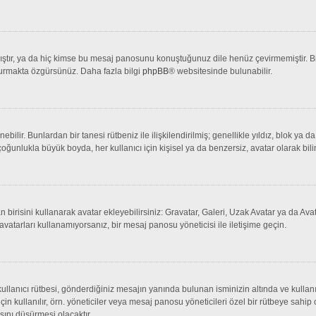
tır, ya da hiç kimse bu mesaj panosunu konuştuğunuz dile henüz çevirmemiştir. Bir 
şturmakta özgürsünüz. Daha fazla bilgi
phpBB
® websitesinde bulunabilir.
lenebilir. Bunlardan bir tanesi rütbeniz ile ilişkilendirilmiş; genellikle yıldız, bl
çoğunlukla büyük boyda, her kullanıcı için kişisel ya da benzersiz, avatar olarak bili
an birisini kullanarak avatar ekleyebilirsiniz: Gravatar, Galeri, Uzak Avatar ya da 
avatarları kullanamıyorsanız, bir mesaj panosu yöneticisi ile iletişime geçin.
llanıcı rütbesi, gönderdiğiniz mesajın yanında bulunan isminizin altında ve kullanı
 için kullanılır, örn. yöneticiler veya mesaj panosu yöneticileri özel bir rütbeye sahi
sını düşürmesi olacaktır.