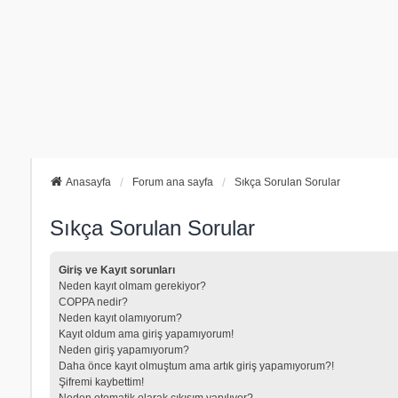
Anasayfa
Forum ana sayfa
Sıkça Sorulan Sorular
Sıkça Sorulan Sorular
Giriş ve Kayıt sorunları
Neden kayıt olmam gerekiyor?
COPPA nedir?
Neden kayıt olamıyorum?
Kayıt oldum ama giriş yapamıyorum!
Neden giriş yapamıyorum?
Daha önce kayıt olmuştum ama artık giriş yapamıyorum?!
Şifremi kaybettim!
Neden otomatik olarak çıkışım yapılıyor?