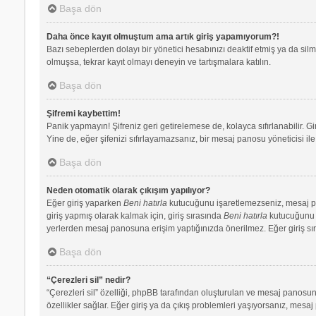
Başa dön
Daha önce kayıt olmuştum ama artık giriş yapamıyorum?!
Bazı sebeplerden dolayı bir yönetici hesabınızı deaktif etmiş ya da silmi
olmuşsa, tekrar kayıt olmayı deneyin ve tartışmalara katılın.
Başa dön
Şifremi kaybettim!
Panik yapmayın! Şifreniz geri getirelemese de, kolayca sıfırlanabilir. Gi
Yine de, eğer şifenizi sıfırlayamazsanız, bir mesaj panosu yöneticisi ile 
Başa dön
Neden otomatik olarak çıkışım yapılıyor?
Eğer giriş yaparken
Beni hatırla
kutucuğunu işaretlemezseniz, mesaj pano
giriş yapmış olarak kalmak için, giriş sırasında
Beni hatırla
kutucuğunu iş
yerlerden mesaj panosuna erişim yaptığınızda önerilmez. Eğer giriş s
Başa dön
“Çerezleri sil” nedir?
“Çerezleri sil” özelliği, phpBB tarafından oluşturulan ve mesaj panosuna
özellikler sağlar. Eğer giriş ya da çıkış problemleri yaşıyorsanız, mesaj