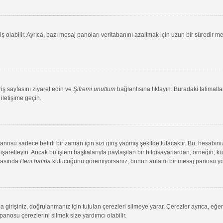
ş olabilir. Ayrıca, bazı mesaj panoları veritabanını azaltmak için uzun bir süredir me
riş sayfasını ziyaret edin ve
Şifremi unuttum
bağlantısına tıklayın. Buradaki talimatlar
iletişime geçin.
su sadece belirli bir zaman için sizi giriş yapmış şekilde tutacaktır. Bu, hesabınız
aretleyin. Ancak bu işlem başkalarıyla paylaşılan bir bilgisayarlardan, örneğin; kütü
ırasında
Beni hatırla
kutucuğunu göremiyorsanız, bunun anlamı bir mesaj panosu yönet
 girişiniz, doğrulanmanız için tutulan çerezleri silmeye yarar. Çerezler ayrıca, eğe
 panosu çerezlerini silmek size yardımcı olabilir.