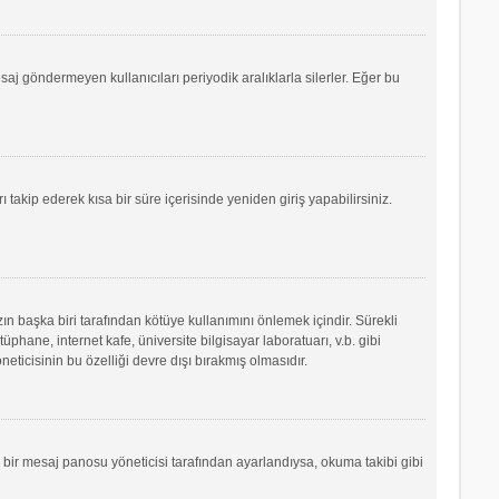
saj göndermeyen kullanıcıları periyodik aralıklarla silerler. Eğer bu
ı takip ederek kısa bir süre içerisinde yeniden giriş yapabilirsiniz.
ın başka biri tarafından kötüye kullanımını önlemek içindir. Sürekli
phane, internet kafe, üniversite bilgisayar laboratuarı, v.b. gibi
icisinin bu özelliği devre dışı bırakmış olmasıdır.
r bir mesaj panosu yöneticisi tarafından ayarlandıysa, okuma takibi gibi