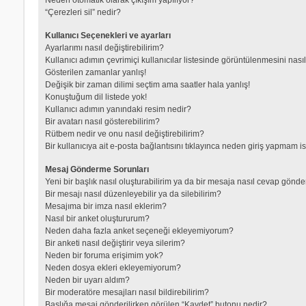
“Çerezleri sil” nedir?
Kullanıcı Seçenekleri ve ayarları
Ayarlarımı nasıl değiştirebilirim?
Kullanıcı adımın çevrimiçi kullanıcılar listesinde görüntülenmesini nası
Gösterilen zamanlar yanlış!
Değişik bir zaman dilimi seçtim ama saatler hala yanlış!
Konuştuğum dil listede yok!
Kullanıcı adımın yanındaki resim nedir?
Bir avatarı nasıl gösterebilirim?
Rütbem nedir ve onu nasıl değiştirebilirim?
Bir kullanıcıya ait e-posta bağlantısını tıklayınca neden giriş yapmam i
Mesaj Gönderme Sorunları
Yeni bir başlık nasıl oluşturabilirim ya da bir mesaja nasıl cevap gönde
Bir mesajı nasıl düzenleyebilir ya da silebilirim?
Mesajıma bir imza nasıl eklerim?
Nasıl bir anket oluştururum?
Neden daha fazla anket seçeneği ekleyemiyorum?
Bir anketi nasıl değiştirir veya silerim?
Neden bir foruma erişimim yok?
Neden dosya ekleri ekleyemiyorum?
Neden bir uyarı aldım?
Bir moderatöre mesajları nasıl bildirebilirim?
Başlığa mesaj gönderilirken görülen “Kaydet” butonu nedir?