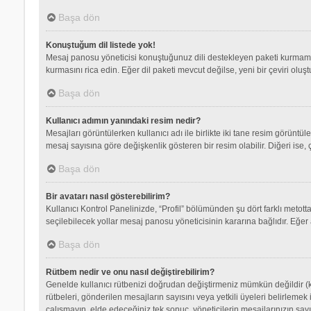
Başa dön
Konuştuğum dil listede yok!
Mesaj panosu yöneticisi konuştuğunuz dili destekleyen paketi kurmamış
kurmasını rica edin. Eğer dil paketi mevcut değilse, yeni bir çeviri olu
Başa dön
Kullanıcı adımın yanındaki resim nedir?
Mesajları görüntülerken kullanıcı adı ile birlikte iki tane resim görüntü
mesaj sayısına göre değişkenlik gösteren bir resim olabilir. Diğeri ise, 
Başa dön
Bir avatarı nasıl gösterebilirim?
Kullanıcı Kontrol Panelinizde, “Profil” bölümünden şu dört farklı metott
seçilebilecek yollar mesaj panosu yöneticisinin kararına bağlıdır. Eğer 
Başa dön
Rütbem nedir ve onu nasıl değiştirebilirim?
Genelde kullanıcı rütbenizi doğrudan değiştirmeniz mümkün değildir (ku
rütbeleri, gönderilen mesajların sayısını veya yetkili üyeleri belirlemek
çalışmayın, elde edeceğiniz tek sonuç, yöneticilerin mesajlarınızın sayı