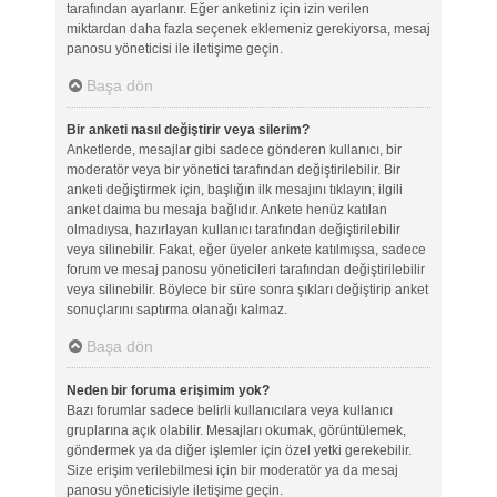
tarafından ayarlanır. Eğer anketiniz için izin verilen
miktardan daha fazla seçenek eklemeniz gerekiyorsa, mesaj
panosu yöneticisi ile iletişime geçin.
Başa dön
Bir anketi nasıl değiştirir veya silerim?
Anketlerde, mesajlar gibi sadece gönderen kullanıcı, bir
moderatör veya bir yönetici tarafından değiştirilebilir. Bir
anketi değiştirmek için, başlığın ilk mesajını tıklayın; ilgili
anket daima bu mesaja bağlıdır. Ankete henüz katılan
olmadıysa, hazırlayan kullanıcı tarafından değiştirilebilir
veya silinebilir. Fakat, eğer üyeler ankete katılmışsa, sadece
forum ve mesaj panosu yöneticileri tarafından değiştirilebilir
veya silinebilir. Böylece bir süre sonra şıkları değiştirip anket
sonuçlarını saptırma olanağı kalmaz.
Başa dön
Neden bir foruma erişimim yok?
Bazı forumlar sadece belirli kullanıcılara veya kullanıcı
gruplarına açık olabilir. Mesajları okumak, görüntülemek,
göndermek ya da diğer işlemler için özel yetki gerekebilir.
Size erişim verilebilmesi için bir moderatör ya da mesaj
panosu yöneticisiyle iletişime geçin.