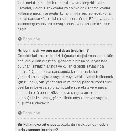
farklı metottan birisini kullanarak avatar ekleyebilirsiniz:
Gravatar, Galeri, Uzak Avatar ya da Avatar Yükleme. Avatar
kullanma imkanı ve avatar kullanımında seçilebilecek yollar
mesaj panosu yöneticisinin kararına bağlıdır. Eğer avatarları
kullanamıyorsanız, bir mesaj panosu yöneticisi ile iletişime
geçin.
Başa dön
Rütbem nedir ve onu nasıl değiştirebilirim?
Genelde kullanıcı rütbenizi doğrudan değiştirmeniz mümkün
değildir (kullanıcı rütbesi, gönderdiğiniz mesajın yanında
bulunan isminizin altında ve kullanıcı profili sayfasında
görülür). Çoğu mesaj panosunda kullanıcı rütbeleri,
gönderilen mesajların sayısını veya yetkili üyeleri belirlemek
için kullanılır, örn. yöneticiler veya mesaj panosu yöneticileri
özel bir rütbeye sahip olabilir. Lütfen gereksiz yere mesaj
gönderipte rütbenizi yükseltmeye çalışmayın, elde
edeceğiniz tek sonuç, yöneticilerin mesajlarınızın sayısını
düşürmesi olacaktır.
Başa dön
Bir kullanıcıya ait e-posta bağlantısını tıklayınca neden
giriş yapmam isteniyor?