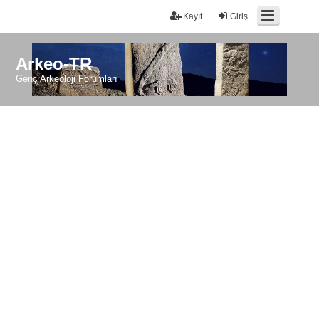
Kayıt
Giriş
Arkeo-TR
Genç Arkeoloji Forumları