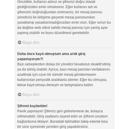
Öncelikle, kullanıcı adınız ve şifrenizi doğru olarak
girdiğinizden emin olmalısınız. Eğer kullanıcı adı ve
şifrenizin doğruluğundan eminseniz, bir mesaj panosu
yöneticisi ile iletişime geçerek mesaj panosundan
yasaklanıp yasaklanmadığınızdan emin olun. Eğer sorun bu
da değilse web sitesi sahibi mesaj panosu için yanlış ayar
yapmış olabilir ve bunu düzeltmesi gerekebilir.
Başa dön
Daha önce kayıt olmuştum ama artık giriş
yapamıyorum?!
Bazı sebeplerden dolayı bir yönetici hesabınızı deaktif etmiş
ya da silmiş olabilir. Ayrıca, bazı mesaj panoları veritabanını
azaltmak için uzun bir süredir mesaj göndermeyen
kullanıcıları periyodik aralıklarla silerler. Eğer bu olmuşsa,
tekrar kayıt olmayı deneyin ve tartışmalara katılın.
Başa dön
Şifremi kaybettim!
Panik yapmayın! Şifreniz geri getirelemese de, kolayca
sıfırlanabilir. Giriş sayfasını ziyaret edin ve
Şifremi unuttum
bağlantısına tıklayın. Buradaki talimatları takip ederek kısa
bir süre içerisinde yeniden giriş yapabilirsiniz.