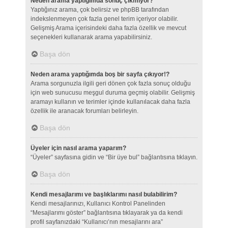
Neden arama yaptığımda sonuç çıkmıyor?
Yaptığınız arama, çok belirsiz ve phpBB tarafından
indekslenmeyen çok fazla genel terim içeriyor olabilir.
Gelişmiş Arama içerisindeki daha fazla özellik ve mevcut
seçenekleri kullanarak arama yapabilirsiniz.
Başa dön
Neden arama yaptığımda boş bir sayfa çıkıyor!?
Arama sorgunuzla ilgili geri dönen çok fazla sonuç olduğu
için web sunucusu meşgul duruma geçmiş olabilir. Gelişmiş
aramayı kullanın ve terimler içinde kullanılacak daha fazla
özellik ile aranacak forumları belirleyin.
Başa dön
Üyeler için nasıl arama yaparım?
“Üyeler” sayfasına gidin ve “Bir üye bul” bağlantısına tıklayın.
Başa dön
Kendi mesajlarımı ve başlıklarımı nasıl bulabilirim?
Kendi mesajlarınızı, Kullanıcı Kontrol Panelinden
“Mesajlarımı göster” bağlantısına tıklayarak ya da kendi
profil sayfanızdaki “Kullanıcı’nın mesajlarını ara”