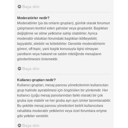
Başa dön
Moderatörler nedir?
Moderatörler (ya da onların grupları), günlük olarak forumun
çalışmasını kontrol eden şahıslar veya gruplardır. Başlıkları
değiştirme ve silme yetkisine sahip olabilirler. Ayrıca
moderatör oldukları forumdaki başlıkları kilitleyebilir,
taşıyabilir, silebilir ve bölebilirler. Genelde moderatörlerin
görevi, off-topic, yani başlık konusuyla ilgisi olmayan
yanıtların veya hakaret ve saldırı niteliğinde mesajların
gönderilmesini önlemektir.
Başa dön
Kullanıcı grupları nedir?
Kullanıcı grupları, mesaj panosu yöneticilerinin kullanıcıları
grup halinde ayırabilmesi için öngörülen bir yöntemdir. Her
kullanıcı (çoğu mesaj panolarından farklı olarak) bir çok
gruba üye olabilir ve her gruba ayrı ayrı izinler tanımlanabilir.
Bu şekilde mesaj panosu yöneticileri belirli kullanıcılara
rahatlıkla moderatör yetkilerini veya özel forumlara erişme
gibi yetkiler verebilir.
Başa dön