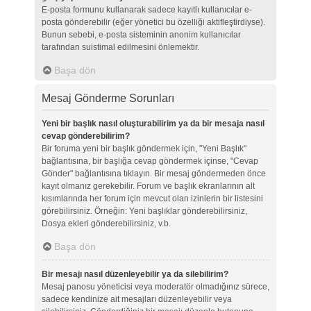
E-posta formunu kullanarak sadece kayıtlı kullanıcılar e-
posta gönderebilir (eğer yönetici bu özelliği aktifleştirdiyse).
Bunun sebebi, e-posta sisteminin anonim kullanıcılar
tarafından suistimal edilmesini önlemektir.
Başa dön
Mesaj Gönderme Sorunları
Yeni bir başlık nasıl oluşturabilirim ya da bir mesaja nasıl
cevap gönderebilirim?
Bir foruma yeni bir başlık göndermek için, "Yeni Başlık"
bağlantısına, bir başlığa cevap göndermek içinse, "Cevap
Gönder" bağlantısına tıklayın. Bir mesaj göndermeden önce
kayıt olmanız gerekebilir. Forum ve başlık ekranlarının alt
kısımlarında her forum için mevcut olan izinlerin bir listesini
görebilirsiniz. Örneğin: Yeni başlıklar gönderebilirsiniz,
Dosya ekleri gönderebilirsiniz, v.b.
Başa dön
Bir mesajı nasıl düzenleyebilir ya da silebilirim?
Mesaj panosu yöneticisi veya moderatör olmadığınız sürece,
sadece kendinize ait mesajları düzenleyebilir veya