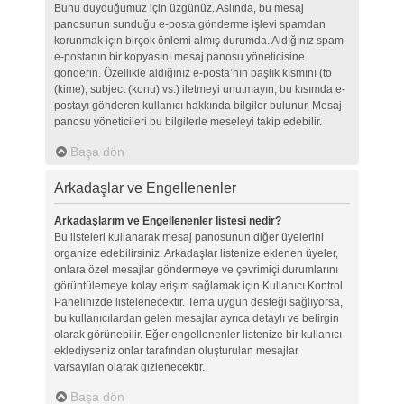
Bunu duyduğumuz için üzgünüz. Aslında, bu mesaj
panosunun sunduğu e-posta gönderme işlevi spamdan
korunmak için birçok önlemi almış durumda. Aldığınız spam
e-postanın bir kopyasını mesaj panosu yöneticisine
gönderin. Özellikle aldığınız e-posta’nın başlık kısmını (to
(kime), subject (konu) vs.) iletmeyi unutmayın, bu kısımda e-
postayı gönderen kullanıcı hakkında bilgiler bulunur. Mesaj
panosu yöneticileri bu bilgilerle meseleyi takip edebilir.
Başa dön
Arkadaşlar ve Engellenenler
Arkadaşlarım ve Engellenenler listesi nedir?
Bu listeleri kullanarak mesaj panosunun diğer üyelerini
organize edebilirsiniz. Arkadaşlar listenize eklenen üyeler,
onlara özel mesajlar göndermeye ve çevrimiçi durumlarını
görüntülemeye kolay erişim sağlamak için Kullanıcı Kontrol
Panelinizde listelenecektir. Tema uygun desteği sağlıyorsa,
bu kullanıcılardan gelen mesajlar ayrıca detaylı ve belirgin
olarak görünebilir. Eğer engellenenler listenize bir kullanıcı
eklediyseniz onlar tarafından oluşturulan mesajlar
varsayılan olarak gizlenecektir.
Başa dön