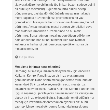
silebilirsiniz. Gönderdiğiniz bir mesajı düzenle butonuna
tıklayarak düzenleyebilirsiniz (bu imkan bazen sadece belirli
bir süre için mevcuttur). Eğer mesajınıza birileri cevap
göndermişse, başlığa döndüğünüzde mesajınızın altında
metni kaç defa düzenlediğinizi gösteren kısa bir yazı
göreceksiniz. Mesajınıza henüz cevap verilmemişse, bu not
görülmez. Ayrıca mesajınız mesaj panosu yöneticileri veya
moderatörler tarafından düzenlenince de bu metin
görünmez. Buna rağmen mesajı neden düzenlediklerine
dair kendilerine has bir not bırakabilirler. Not: Normal
kullanıcılar herhangi birinden cevap geldikten sonra bir
mesajı silemezler.
Başa dön
Mesajıma bir imza nasıl eklerim?
Herhangi bir mesaja imzanızı ekleyebilmek için öncelikle
Kullanıcı Kontrol Panelinizden bir imza oluşturmanız
gerekmektedir. Daha sonra mesaj gönderme formunun alt
kısmındaki
Bir imza ekle
seçeneğini seçip mesajınıza
imzanızı ekleyebilirsiniz. Ayrıca Kullanıcı Kontrol Panelindeki
uygun seçeneği işaretleyerek tüm mesajlarınıza varsayılan
olarak bir imza ekleyebilirsiniz. Buna rağmen dilediğiniz her
mesaj için imzanızın eklenmesini önleyebilirsiniz, bunu
yapmak içinse mesaj gönderme formunda imza ekleme