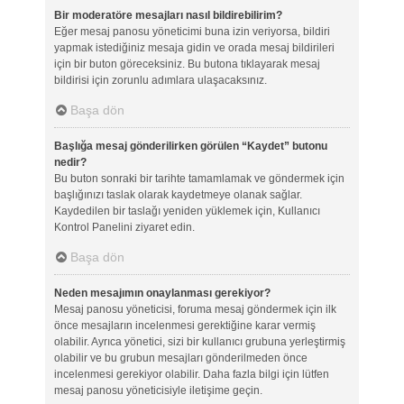
Bir moderatöre mesajları nasıl bildirebilirim?
Eğer mesaj panosu yöneticimi buna izin veriyorsa, bildiri
yapmak istediğiniz mesaja gidin ve orada mesaj bildirileri
için bir buton göreceksiniz. Bu butona tıklayarak mesaj
bildirisi için zorunlu adımlara ulaşacaksınız.
Başa dön
Başlığa mesaj gönderilirken görülen “Kaydet” butonu
nedir?
Bu buton sonraki bir tarihte tamamlamak ve göndermek için
başlığınızı taslak olarak kaydetmeye olanak sağlar.
Kaydedilen bir taslağı yeniden yüklemek için, Kullanıcı
Kontrol Panelini ziyaret edin.
Başa dön
Neden mesajımın onaylanması gerekiyor?
Mesaj panosu yöneticisi, foruma mesaj göndermek için ilk
önce mesajların incelenmesi gerektiğine karar vermiş
olabilir. Ayrıca yönetici, sizi bir kullanıcı grubuna yerleştirmiş
olabilir ve bu grubun mesajları gönderilmeden önce
incelenmesi gerekiyor olabilir. Daha fazla bilgi için lütfen
mesaj panosu yöneticisiyle iletişime geçin.