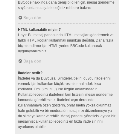
BBCode hakkında daha geniş bilgiler için, mesaj gönderme
sayfasından ulaşabileceğiniz rehbere bakınız.
Başa dön
HTML kullanabilir miyim?
Hayır. Bu mesaj panosunda HTML mesajları göndermek ve
farklı HTML kodları kullanmak mümkün değildir. Daha fazla
biçimlendirme için HTML yerine BBCode kullanarak
uygulayabilirsiniz.
Başa dön
İfadeler nedir?
İfadeler ya da Duygusal Simgeler, belirli duygu ifadelerini
vermek için kullanılan küçük resimler halindeki kısa
kodlardır. Örn. :) mutlu, :( ise üzgün anlamındadır.
Kullanabileceğiniz ifadelerin tam listesini mesaj gönderme
formunda görebilirsiniz. İfadeleri aşırı derecede
kullanmamaya özen gösterin, onlar metin yoksa okunmaz
hale gelebilir ve bir moderatör mesajınızı düzenlemeye ya
da silmeye karar verebilir. Mesaj panosu yöneticisi ayrıca bir
mesajınızda kullanabileceğiniz en fazla ifade sınırını
ayarlamış olabilir.