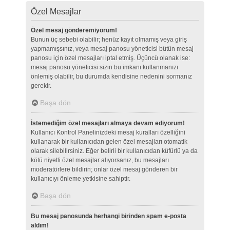
Özel Mesajlar
Özel mesaj gönderemiyorum!
Bunun üç sebebi olabilir; henüz kayıt olmamış veya giriş
yapmamışsınız, veya mesaj panosu yöneticisi bütün mesaj
panosu için özel mesajları iptal etmiş. Üçüncü olanak ise:
mesaj panosu yöneticisi sizin bu imkanı kullanmanızı
önlemiş olabilir, bu durumda kendisine nedenini sormanız
gerekir.
Başa dön
İstemediğim özel mesajları almaya devam ediyorum!
Kullanıcı Kontrol Panelinizdeki mesaj kuralları özelliğini
kullanarak bir kullanıcıdan gelen özel mesajları otomatik
olarak silebilirsiniz. Eğer belirli bir kullanıcıdan küfürlü ya da
kötü niyetli özel mesajlar alıyorsanız, bu mesajları
moderatörlere bildirin; onlar özel mesaj gönderen bir
kullanıcıyı önleme yetkisine sahiptir.
Başa dön
Bu mesaj panosunda herhangi birinden spam e-posta
aldım!