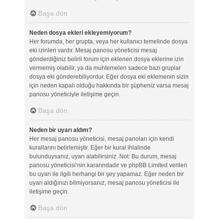
Başa dön
Neden dosya ekleri ekleyemiyorum?
Her forumda, her grupta, veya her kullanıcı temelinde dosya
eki izinleri vardır. Mesaj panosu yöneticisi mesaj
gönderdiğiniz belirli forum için eklenen dosya eklerine izin
vermemiş olabilir, ya da muhtemelen sadece bazı gruplar
dosya eki gönderebiliyordur. Eğer dosya eki eklemenin sizin
için neden kapalı olduğu hakkında bir şüpheniz varsa mesaj
panosu yöneticiyle iletişime geçin.
Başa dön
Neden bir uyarı aldım?
Her mesaj panosu yöneticisi, mesaj panoları için kendi
kurallarını belirlemiştir. Eğer bir kural ihlalinde
bulunduysanız, uyarı alabilirsiniz. Not: Bu durum, mesaj
panosu yöneticisi’nin kararındadır ve phpBB Limited verilen
bu uyarı ile ilgili herhangi bir şey yapamaz. Eğer neden bir
uyarı aldığınızı bilmiyorsanız, mesaj panosu yöneticisi ile
iletişime geçin.
Başa dön