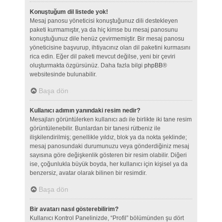
Konuştuğum dil listede yok!
Mesaj panosu yöneticisi konuştuğunuz dili destekleyen
paketi kurmamıştır, ya da hiç kimse bu mesaj panosunu
konuştuğunuz dile henüz çevirmemiştir. Bir mesaj panosu
yöneticisine başvurup, ihtiyacınız olan dil paketini kurmasını
rica edin. Eğer dil paketi mevcut değilse, yeni bir çeviri
oluşturmakta özgürsünüz. Daha fazla bilgi
phpBB
®
websitesinde bulunabilir.
Başa dön
Kullanıcı adımın yanındaki resim nedir?
Mesajları görüntülerken kullanıcı adı ile birlikte iki tane resim
görüntülenebilir. Bunlardan bir tanesi rütbeniz ile
ilişkilendirilmiş; genellikle yıldız, blok ya da nokta şeklinde;
mesaj panosundaki durumunuzu veya gönderdiğiniz mesaj
sayısına göre değişkenlik gösteren bir resim olabilir. Diğeri
ise, çoğunlukla büyük boyda, her kullanıcı için kişisel ya da
benzersiz, avatar olarak bilinen bir resimdir.
Başa dön
Bir avatarı nasıl gösterebilirim?
Kullanıcı Kontrol Panelinizde, “Profil” bölümünden şu dört