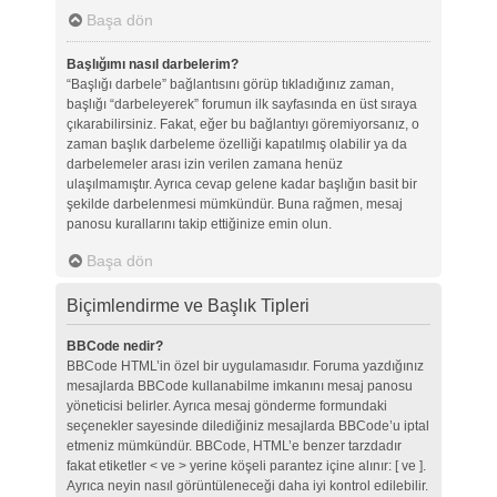
Başa dön
Başlığımı nasıl darbelerim?
“Başlığı darbele” bağlantısını görüp tıkladığınız zaman,
başlığı “darbeleyerek” forumun ilk sayfasında en üst sıraya
çıkarabilirsiniz. Fakat, eğer bu bağlantıyı göremiyorsanız, o
zaman başlık darbeleme özelliği kapatılmış olabilir ya da
darbelemeler arası izin verilen zamana henüz
ulaşılmamıştır. Ayrıca cevap gelene kadar başlığın basit bir
şekilde darbelenmesi mümkündür. Buna rağmen, mesaj
panosu kurallarını takip ettiğinize emin olun.
Başa dön
Biçimlendirme ve Başlık Tipleri
BBCode nedir?
BBCode HTML’in özel bir uygulamasıdır. Foruma yazdığınız
mesajlarda BBCode kullanabilme imkanını mesaj panosu
yöneticisi belirler. Ayrıca mesaj gönderme formundaki
seçenekler sayesinde dilediğiniz mesajlarda BBCode’u iptal
etmeniz mümkündür. BBCode, HTML’e benzer tarzdadır
fakat etiketler < ve > yerine köşeli parantez içine alınır: [ ve ].
Ayrıca neyin nasıl görüntüleneceği daha iyi kontrol edilebilir.