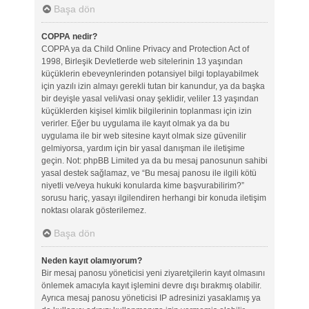
Başa dön
COPPA nedir?
COPPA ya da Child Online Privacy and Protection Act of
1998, Birleşik Devletlerde web sitelerinin 13 yaşından
küçüklerin ebeveynlerinden potansiyel bilgi toplayabilmek
için yazılı izin almayı gerekli tutan bir kanundur, ya da başka
bir deyişle yasal veli/vasi onay şeklidir, veliler 13 yaşından
küçüklerden kişisel kimlik bilgilerinin toplanması için izin
verirler. Eğer bu uygulama ile kayıt olmak ya da bu
uygulama ile bir web sitesine kayıt olmak size güvenilir
gelmiyorsa, yardım için bir yasal danışman ile iletişime
geçin. Not: phpBB Limited ya da bu mesaj panosunun sahibi
yasal destek sağlamaz, ve “Bu mesaj panosu ile ilgili kötü
niyetli ve/veya hukuki konularda kime başvurabilirim?”
sorusu hariç, yasayı ilgilendiren herhangi bir konuda iletişim
noktası olarak gösterilemez.
Başa dön
Neden kayıt olamıyorum?
Bir mesaj panosu yöneticisi yeni ziyaretçilerin kayıt olmasını
önlemek amacıyla kayıt işlemini devre dışı bırakmış olabilir.
Ayrıca mesaj panosu yöneticisi IP adresinizi yasaklamış ya