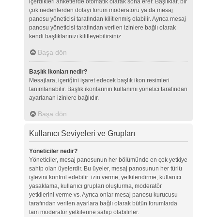
içerdikleri anketlerde otomatik olarak sona erer. Başlıklar, bir
çok nedenlerden dolayı forum moderatörü ya da mesaj
panosu yöneticisi tarafından kilitlenmiş olabilir. Ayrıca mesaj
panosu yöneticisi tarafından verilen izinlere bağlı olarak
kendi başlıklarınızı kilitleyebilirsiniz.
Başa dön
Başlık ikonları nedir?
Mesajlara, içeriğini işaret edecek başlık ikon resimleri
tanımlanabilir. Başlık ikonlarının kullanımı yönetici tarafından
ayarlanan izinlere bağlıdır.
Başa dön
Kullanıcı Seviyeleri ve Grupları
Yöneticiler nedir?
Yöneticiler, mesaj panosunun her bölümünde en çok yetkiye
sahip olan üyelerdir. Bu üyeler, mesaj panosunun her türlü
işlevini kontrol edebilir: izin verme, yetkilendirme, kullanıcı
yasaklama, kullanıcı grupları oluşturma, moderatör
yetkilerini verme vs. Ayrıca onlar mesaj panosu kurucusu
tarafından verilen ayarlara bağlı olarak bütün forumlarda
tam moderatör yetkilerine sahip olabilirler.