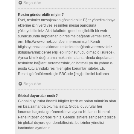
Başa dön
Resim gönderebilir miyim?
Evet, resimler mesajınızda gösterilebilir. Eğer yönetim dosya
eklerine izin verdiyse, resimleri mesaj panosuna
yükleyebilirsiniz. Aksi takdirde, genel erişilebilir bir web
sunucusunda depolanan bir resime bağlantı vermelisiniz,
örn. http://www.ornek.com/benim-resmim.gif. Kendi
bilgisayarınızda saklanan resimlere bağlantı veremezsiniz
(bilgisayarınız genel erişilebilir bir sunucu olmadığı sürece).
Ayrıca kimlik doğrulama mekanizmaları ardında depolanan
resimlere bağlantı veremezsiniz, ör. hotmail ya da yahoo e-
posta kutularındaki resimler, şifre korumları siteler, v.b.
Resmi görüntülemek için BBCode [img] etiketini kullanın.
Başa dön
Global duyurular nedir?
Global duyurular önemli bilgiler içerir ve onları mümkün olan
en kısa zamanda okumalısınız. Global duyurular her
forumun başında görünecektir ve ayrıca Kullanıcı Kontrol
Panelinizden görebilirsiniz. Gerekli izinlere sahipseniz sizde
bir global duyuru gönderebilirsiniz, bu izinler yönetici
tarafından ayarlanır.