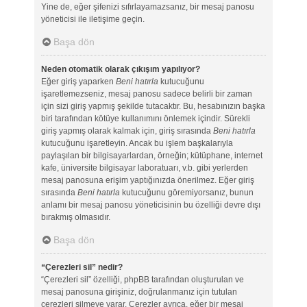
Yine de, eğer şifenizi sıfırlayamazsanız, bir mesaj panosu
yöneticisi ile iletişime geçin.
Başa dön
Neden otomatik olarak çıkışım yapılıyor?
Eğer giriş yaparken
Beni hatırla
kutucuğunu
işaretlemezseniz, mesaj panosu sadece belirli bir zaman
için sizi giriş yapmış şekilde tutacaktır. Bu, hesabınızın başka
biri tarafından kötüye kullanımını önlemek içindir. Sürekli
giriş yapmış olarak kalmak için, giriş sırasında
Beni hatırla
kutucuğunu işaretleyin. Ancak bu işlem başkalarıyla
paylaşılan bir bilgisayarlardan, örneğin; kütüphane, internet
kafe, üniversite bilgisayar laboratuarı, v.b. gibi yerlerden
mesaj panosuna erişim yaptığınızda önerilmez. Eğer giriş
sırasında
Beni hatırla
kutucuğunu göremiyorsanız, bunun
anlamı bir mesaj panosu yöneticisinin bu özelliği devre dışı
bırakmış olmasıdır.
Başa dön
“Çerezleri sil” nedir?
“Çerezleri sil” özelliği, phpBB tarafından oluşturulan ve
mesaj panosuna girişiniz, doğrulanmanız için tutulan
çerezleri silmeye yarar. Çerezler ayrıca, eğer bir mesaj