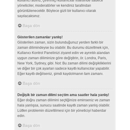
kullanıcı adınız, çevrimiçi kullanıcılar listesinde sadece
yöneticiler, moderatörler ve kendiniz tarafından
görüntülenecektir. Böylece gizli bir kullanıcı olarak
sayılacaksınız.
Başa dön
Gösterilen zamanlar yanlış!
Gösterilen zaman, sizin bulunduğunuz yerden farklı bir
zaman dilimindeyse bu olabilir. Bu durumu düzeltmek için,
Kullanıcı Kontrol Panelinizi ziyaret edin ve ayrıntılı alandan
uygun zaman diliminize göre değiştirin, ör. Londra, Paris,
New York, Sydney, gibi. Not: Bu zaman dilimi değişikliklerini
ve diğer bir çok ayarları sadece kayıtlı kullanıcılar yapabilir.
Eğer kayıtlı değilseniz, şimdi kaydolmanın tam zamanı.
Başa dön
Değişik bir zaman dilimi seçtim ama saatler hala yanlış!
Eğer doğru zaman dilimini seçtiğinize eminseniz ve zaman
hala yanlışsa, sunucu saatinde kayıtlı zaman yanlış olabilir.
Lütfen problemin düzeltilmesi için bir yöneticiyi haberdar
edin.
Başa dön