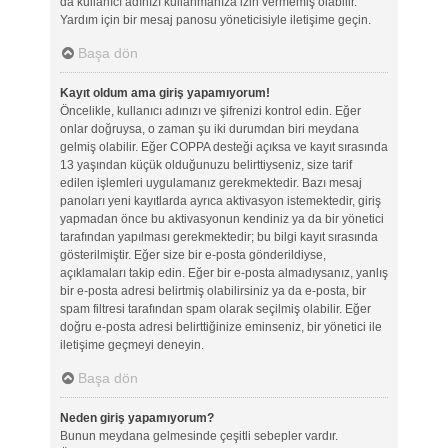
da kullanıcı adınızı kullanmanıza izin vermemiş olabilir.
Yardım için bir mesaj panosu yöneticisiyle iletişime geçin.
Başa dön
Kayıt oldum ama giriş yapamıyorum!
Öncelikle, kullanıcı adınızı ve şifrenizi kontrol edin. Eğer
onlar doğruysa, o zaman şu iki durumdan biri meydana
gelmiş olabilir. Eğer COPPA desteği açıksa ve kayıt sırasında
13 yaşından küçük olduğunuzu belirttiyseniz, size tarif
edilen işlemleri uygulamanız gerekmektedir. Bazı mesaj
panoları yeni kayıtlarda ayrıca aktivasyon istemektedir, giriş
yapmadan önce bu aktivasyonun kendiniz ya da bir yönetici
tarafından yapılması gerekmektedir; bu bilgi kayıt sırasında
gösterilmiştir. Eğer size bir e-posta gönderildiyse,
açıklamaları takip edin. Eğer bir e-posta almadıysanız, yanlış
bir e-posta adresi belirtmiş olabilirsiniz ya da e-posta, bir
spam filtresi tarafından spam olarak seçilmiş olabilir. Eğer
doğru e-posta adresi belirttiğinize eminseniz, bir yönetici ile
iletişime geçmeyi deneyin.
Başa dön
Neden giriş yapamıyorum?
Bunun meydana gelmesinde çeşitli sebepler vardır.