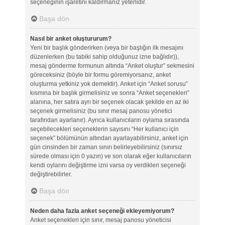
seçeneğinin işaretini kaldırmanız yeterlidir.
Başa dön
Nasıl bir anket oluştururum?
Yeni bir başlık gönderirken (veya bir başlığın ilk mesajını
düzenlerken (bu tabiki sahip olduğunuz izne bağlıdır)),
mesaj gönderme formunun altında “Anket oluştur” sekmesini
göreceksiniz (böyle bir formu göremiyorsanız, anket
oluşturma yetkiniz yok demektir). Anket için “Anket sorusu”
kısmına bir başlık girmelisiniz ve sonra “Anket seçenekleri”
alanına, her satıra ayrı bir seçenek olacak şekilde en az iki
seçenek girmelisiniz (bu sınır mesaj panosu yönetici
tarafından ayarlanır). Ayrıca kullanıcıların oylama sırasında
seçebilecekleri seçeneklerin sayısını “Her kullanıcı için
seçenek” bölümünün altından ayarlayabilirsiniz, anket için
gün cinsinden bir zaman sınırı belirleyebilirsiniz (sınırsız
sürede olması için 0 yazın) ve son olarak eğer kullanıcıların
kendi oylarını değiştirme izni varsa oy verdikleri seçeneği
değiştirebilirler.
Başa dön
Neden daha fazla anket seçeneği ekleyemiyorum?
Anket seçenekleri için sınır, mesaj panosu yöneticisi