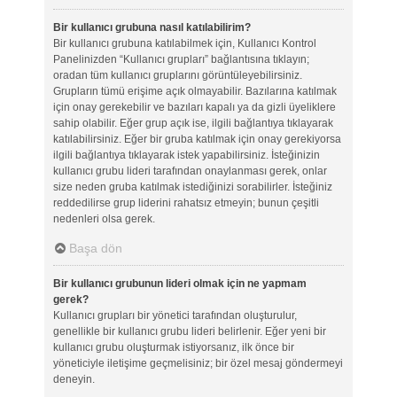
Bir kullanıcı grubuna nasıl katılabilirim?
Bir kullanıcı grubuna katılabilmek için, Kullanıcı Kontrol
Panelinizden “Kullanıcı grupları” bağlantısına tıklayın;
oradan tüm kullanıcı gruplarını görüntüleyebilirsiniz.
Grupların tümü erişime açık olmayabilir. Bazılarına katılmak
için onay gerekebilir ve bazıları kapalı ya da gizli üyeliklere
sahip olabilir. Eğer grup açık ise, ilgili bağlantıya tıklayarak
katılabilirsiniz. Eğer bir gruba katılmak için onay gerekiyorsa
ilgili bağlantıya tıklayarak istek yapabilirsiniz. İsteğinizin
kullanıcı grubu lideri tarafından onaylanması gerek, onlar
size neden gruba katılmak istediğinizi sorabilirler. İsteğiniz
reddedilirse grup liderini rahatsız etmeyin; bunun çeşitli
nedenleri olsa gerek.
Başa dön
Bir kullanıcı grubunun lideri olmak için ne yapmam
gerek?
Kullanıcı grupları bir yönetici tarafından oluşturulur,
genellikle bir kullanıcı grubu lideri belirlenir. Eğer yeni bir
kullanıcı grubu oluşturmak istiyorsanız, ilk önce bir
yöneticiyle iletişime geçmelisiniz; bir özel mesaj göndermeyi
deneyin.