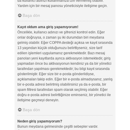
da kullanıcı adınızı kullanmanıza izin vermemiş olabilir.
Yardım için bir mesaj panosu yöneticisiyle iletişime geçin.
Başa dön
Kayıt oldum ama giriş yapamıyorum!
Öncelikle, kullanıcı adınızı ve şifrenizi kontrol edin. Eğer
onlar doğruysa, o zaman şu iki durumdan biri meydana
gelmiş olabilir. Eğer COPPA desteği açıksa ve kayıt sırasında
13 yaşından küçük olduğunuzu belirttiyseniz, size tarif
edilen işlemleri uygulamanız gerekmektedir. Bazı mesaj
panoları yeni kayıtlarda ayrıca aktivasyon istemektedir, giriş
yapmadan önce bu aktivasyonun kendiniz ya da bir yönetici
tarafından yapılması gerekmektedir; bu bilgi kayıt sırasında
gösterilmiştir. Eğer size bir e-posta gönderildiyse,
açıklamaları takip edin. Eğer bir e-posta almadıysanız, yanlış
bir e-posta adresi belirtmiş olabilirsiniz ya da e-posta, bir
spam filtresi tarafından spam olarak seçilmiş olabilir. Eğer
doğru e-posta adresi belirttiğinize eminseniz, bir yönetici ile
iletişime geçmeyi deneyin.
Başa dön
Neden giriş yapamıyorum?
Bunun meydana gelmesinde çeşitli sebepler vardır.