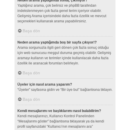
Neden arama yaptığımda sonuç çıkmıyor?
Yaptığınız arama, çok belirsiz ve phpBB tarafından
indekslenmeyen çok fazla genel terim içeriyor olabilir.
Gelişmiş Arama içerisindeki daha fazla özellik ve mevcut
seçenekleri kullanarak arama yapabilirsiniz.
Başa dön
Neden arama yaptığımda boş bir sayfa çıkıyor!?
Arama sorgunuzla ilgili geri dönen çok fazla sonuç olduğu
için web sunucusu meşgul duruma geçmiş olabilir. Gelişmiş
aramayı kullanın ve terimler içinde kullanılacak daha fazla
özellik ile aranacak forumları belirleyin.
Başa dön
Üyeler için nasıl arama yaparım?
“Üyeler” sayfasına gidin ve “Bir üye bul” bağlantısına tıklayın.
Başa dön
Kendi mesajlarımı ve başlıklarımı nasıl bulabilirim?
Kendi mesajlarınızı, Kullanıcı Kontrol Panelinden
“Mesajlarımı göster” bağlantısına tıklayarak ya da kendi
profil sayfanızdaki “Kullanıcı’nın mesajlarını ara”