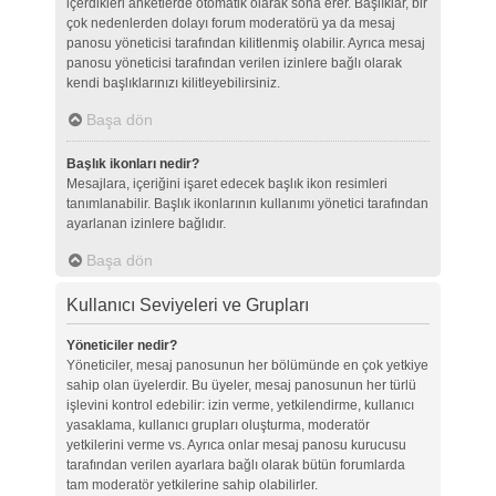
içerdikleri anketlerde otomatik olarak sona erer. Başlıklar, bir
çok nedenlerden dolayı forum moderatörü ya da mesaj
panosu yöneticisi tarafından kilitlenmiş olabilir. Ayrıca mesaj
panosu yöneticisi tarafından verilen izinlere bağlı olarak
kendi başlıklarınızı kilitleyebilirsiniz.
Başa dön
Başlık ikonları nedir?
Mesajlara, içeriğini işaret edecek başlık ikon resimleri
tanımlanabilir. Başlık ikonlarının kullanımı yönetici tarafından
ayarlanan izinlere bağlıdır.
Başa dön
Kullanıcı Seviyeleri ve Grupları
Yöneticiler nedir?
Yöneticiler, mesaj panosunun her bölümünde en çok yetkiye
sahip olan üyelerdir. Bu üyeler, mesaj panosunun her türlü
işlevini kontrol edebilir: izin verme, yetkilendirme, kullanıcı
yasaklama, kullanıcı grupları oluşturma, moderatör
yetkilerini verme vs. Ayrıca onlar mesaj panosu kurucusu
tarafından verilen ayarlara bağlı olarak bütün forumlarda
tam moderatör yetkilerine sahip olabilirler.