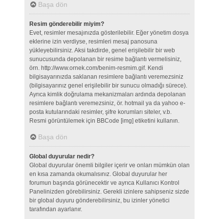
Başa dön
Resim gönderebilir miyim?
Evet, resimler mesajınızda gösterilebilir. Eğer yönetim dosya
eklerine izin verdiyse, resimleri mesaj panosuna
yükleyebilirsiniz. Aksi takdirde, genel erişilebilir bir web
sunucusunda depolanan bir resime bağlantı vermelisiniz,
örn. http://www.ornek.com/benim-resmim.gif. Kendi
bilgisayarınızda saklanan resimlere bağlantı veremezsiniz
(bilgisayarınız genel erişilebilir bir sunucu olmadığı sürece).
Ayrıca kimlik doğrulama mekanizmaları ardında depolanan
resimlere bağlantı veremezsiniz, ör. hotmail ya da yahoo e-
posta kutularındaki resimler, şifre korumları siteler, v.b.
Resmi görüntülemek için BBCode [img] etiketini kullanın.
Başa dön
Global duyurular nedir?
Global duyurular önemli bilgiler içerir ve onları mümkün olan
en kısa zamanda okumalısınız. Global duyurular her
forumun başında görünecektir ve ayrıca Kullanıcı Kontrol
Panelinizden görebilirsiniz. Gerekli izinlere sahipseniz sizde
bir global duyuru gönderebilirsiniz, bu izinler yönetici
tarafından ayarlanır.