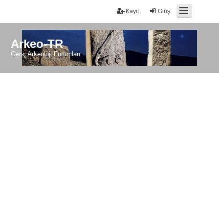
Kayıt
Giriş
Arkeo-TR
Genç Arkeoloji Forumları