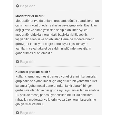
Başa dön
Moderatörler nedir?
Moderatörler (ya da onların grupları), günlük olarak forumun
çalışmasını kontrol eden şahıslar veya gruplardır. Başlıkları
değiştirme ve silme yetkisine sahip olabilirler. Ayrıca
moderatör oldukları forumdaki başlıkları kilitleyebilir,
taşıyabilir, silebilir ve bölebilirler. Genelde moderatörlerin
görevi, off-topic, yani başlık konusuyla ilgisi olmayan
yanıtların veya hakaret ve saldırı niteliğinde mesajların
gönderilmesini önlemektir.
Başa dön
Kullanıcı grupları nedir?
Kullanıcı grupları, mesaj panosu yöneticilerinin kullanıcıları
grup halinde ayırabilmesi için öngörülen bir yöntemdir. Her
kullanıcı (çoğu mesaj panolarından farklı olarak) bir çok
gruba üye olabilir ve her gruba ayrı ayrı izinler tanımlanabilir.
Bu şekilde mesaj panosu yöneticileri belirli kullanıcılara
rahatlıkla moderatör yetkilerini veya özel forumlara erişme
gibi yetkiler verebilir.
Başa dön