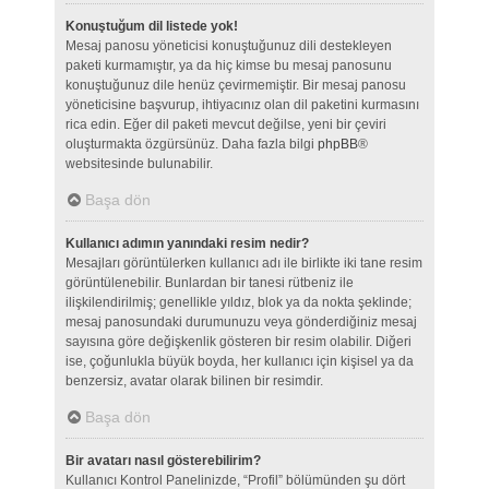
Konuştuğum dil listede yok!
Mesaj panosu yöneticisi konuştuğunuz dili destekleyen
paketi kurmamıştır, ya da hiç kimse bu mesaj panosunu
konuştuğunuz dile henüz çevirmemiştir. Bir mesaj panosu
yöneticisine başvurup, ihtiyacınız olan dil paketini kurmasını
rica edin. Eğer dil paketi mevcut değilse, yeni bir çeviri
oluşturmakta özgürsünüz. Daha fazla bilgi
phpBB
®
websitesinde bulunabilir.
Başa dön
Kullanıcı adımın yanındaki resim nedir?
Mesajları görüntülerken kullanıcı adı ile birlikte iki tane resim
görüntülenebilir. Bunlardan bir tanesi rütbeniz ile
ilişkilendirilmiş; genellikle yıldız, blok ya da nokta şeklinde;
mesaj panosundaki durumunuzu veya gönderdiğiniz mesaj
sayısına göre değişkenlik gösteren bir resim olabilir. Diğeri
ise, çoğunlukla büyük boyda, her kullanıcı için kişisel ya da
benzersiz, avatar olarak bilinen bir resimdir.
Başa dön
Bir avatarı nasıl gösterebilirim?
Kullanıcı Kontrol Panelinizde, “Profil” bölümünden şu dört