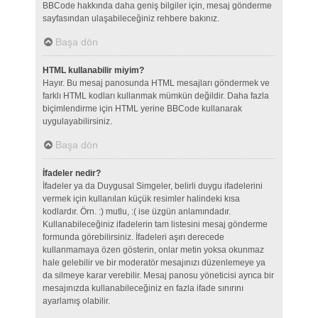
BBCode hakkında daha geniş bilgiler için, mesaj gönderme
sayfasından ulaşabileceğiniz rehbere bakınız.
Başa dön
HTML kullanabilir miyim?
Hayır. Bu mesaj panosunda HTML mesajları göndermek ve
farklı HTML kodları kullanmak mümkün değildir. Daha fazla
biçimlendirme için HTML yerine BBCode kullanarak
uygulayabilirsiniz.
Başa dön
İfadeler nedir?
İfadeler ya da Duygusal Simgeler, belirli duygu ifadelerini
vermek için kullanılan küçük resimler halindeki kısa
kodlardır. Örn. :) mutlu, :( ise üzgün anlamındadır.
Kullanabileceğiniz ifadelerin tam listesini mesaj gönderme
formunda görebilirsiniz. İfadeleri aşırı derecede
kullanmamaya özen gösterin, onlar metin yoksa okunmaz
hale gelebilir ve bir moderatör mesajınızı düzenlemeye ya
da silmeye karar verebilir. Mesaj panosu yöneticisi ayrıca bir
mesajınızda kullanabileceğiniz en fazla ifade sınırını
ayarlamış olabilir.