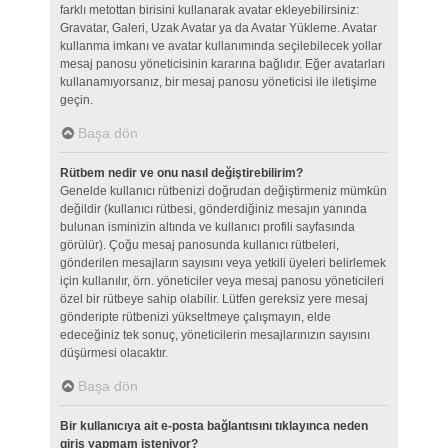
farklı metottan birisini kullanarak avatar ekleyebilirsiniz:
Gravatar, Galeri, Uzak Avatar ya da Avatar Yükleme. Avatar
kullanma imkanı ve avatar kullanımında seçilebilecek yollar
mesaj panosu yöneticisinin kararına bağlıdır. Eğer avatarları
kullanamıyorsanız, bir mesaj panosu yöneticisi ile iletişime
geçin.
Başa dön
Rütbem nedir ve onu nasıl değiştirebilirim?
Genelde kullanıcı rütbenizi doğrudan değiştirmeniz mümkün
değildir (kullanıcı rütbesi, gönderdiğiniz mesajın yanında
bulunan isminizin altında ve kullanıcı profili sayfasında
görülür). Çoğu mesaj panosunda kullanıcı rütbeleri,
gönderilen mesajların sayısını veya yetkili üyeleri belirlemek
için kullanılır, örn. yöneticiler veya mesaj panosu yöneticileri
özel bir rütbeye sahip olabilir. Lütfen gereksiz yere mesaj
gönderipte rütbenizi yükseltmeye çalışmayın, elde
edeceğiniz tek sonuç, yöneticilerin mesajlarınızın sayısını
düşürmesi olacaktır.
Başa dön
Bir kullanıcıya ait e-posta bağlantısını tıklayınca neden
giriş yapmam isteniyor?