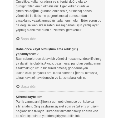
Öncelikle, kullanıcı adınız ve şifrenizi doğru olarak
girdiğinizden emin olmalısınız. Eğer kullanıcı adı ve
şifrenizin doğruluğundan eminseniz, bir mesaj panosu
yöneticisi ile iletişime geçerek mesaj panosundan
yasaklanıp yasaklanmadığınızdan emin olun. Eğer sorun bu
da değilse web sitesi sahibi mesaj panosu için yanlış ayar
yapmış olabilir ve bunu düzeltmesi gerekebilir.
Başa dön
Daha önce kayıt olmuştum ama artık giriş
yapamıyorum?!
Bazı sebeplerden dolayı bir yönetici hesabınızı deaktif etmiş
ya da silmiş olabilir. Ayrıca, bazı mesaj panoları veritabanını
azaltmak için uzun bir süredir mesaj göndermeyen
kullanıcıları periyodik aralıklarla silerler. Eğer bu olmuşsa,
tekrar kayıt olmayı deneyin ve tartışmalara katılın.
Başa dön
Şifremi kaybettim!
Panik yapmayın! Şifreniz geri getirelemese de, kolayca
sıfırlanabilir. Giriş sayfasını ziyaret edin ve
Şifremi unuttum
bağlantısına tıklayın. Buradaki talimatları takip ederek kısa
bir süre içerisinde yeniden giriş yapabilirsiniz.