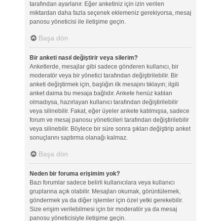
tarafından ayarlanır. Eğer anketiniz için izin verilen
miktardan daha fazla seçenek eklemeniz gerekiyorsa, mesaj
panosu yöneticisi ile iletişime geçin.
Başa dön
Bir anketi nasıl değiştirir veya silerim?
Anketlerde, mesajlar gibi sadece gönderen kullanıcı, bir
moderatör veya bir yönetici tarafından değiştirilebilir. Bir
anketi değiştirmek için, başlığın ilk mesajını tıklayın; ilgili
anket daima bu mesaja bağlıdır. Ankete henüz katılan
olmadıysa, hazırlayan kullanıcı tarafından değiştirilebilir
veya silinebilir. Fakat, eğer üyeler ankete katılmışsa, sadece
forum ve mesaj panosu yöneticileri tarafından değiştirilebilir
veya silinebilir. Böylece bir süre sonra şıkları değiştirip anket
sonuçlarını saptırma olanağı kalmaz.
Başa dön
Neden bir foruma erişimim yok?
Bazı forumlar sadece belirli kullanıcılara veya kullanıcı
gruplarına açık olabilir. Mesajları okumak, görüntülemek,
göndermek ya da diğer işlemler için özel yetki gerekebilir.
Size erişim verilebilmesi için bir moderatör ya da mesaj
panosu yöneticisiyle iletişime geçin.