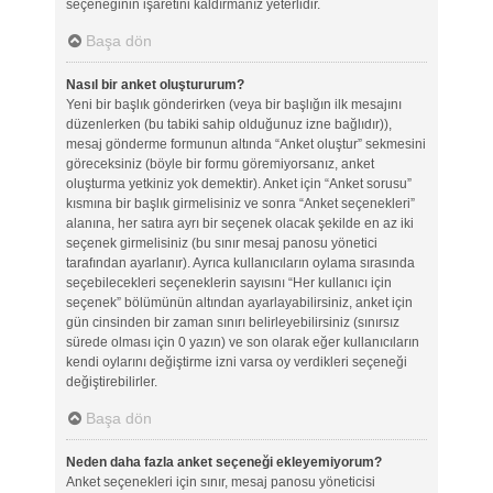
seçeneğinin işaretini kaldırmanız yeterlidir.
Başa dön
Nasıl bir anket oluştururum?
Yeni bir başlık gönderirken (veya bir başlığın ilk mesajını
düzenlerken (bu tabiki sahip olduğunuz izne bağlıdır)),
mesaj gönderme formunun altında “Anket oluştur” sekmesini
göreceksiniz (böyle bir formu göremiyorsanız, anket
oluşturma yetkiniz yok demektir). Anket için “Anket sorusu”
kısmına bir başlık girmelisiniz ve sonra “Anket seçenekleri”
alanına, her satıra ayrı bir seçenek olacak şekilde en az iki
seçenek girmelisiniz (bu sınır mesaj panosu yönetici
tarafından ayarlanır). Ayrıca kullanıcıların oylama sırasında
seçebilecekleri seçeneklerin sayısını “Her kullanıcı için
seçenek” bölümünün altından ayarlayabilirsiniz, anket için
gün cinsinden bir zaman sınırı belirleyebilirsiniz (sınırsız
sürede olması için 0 yazın) ve son olarak eğer kullanıcıların
kendi oylarını değiştirme izni varsa oy verdikleri seçeneği
değiştirebilirler.
Başa dön
Neden daha fazla anket seçeneği ekleyemiyorum?
Anket seçenekleri için sınır, mesaj panosu yöneticisi