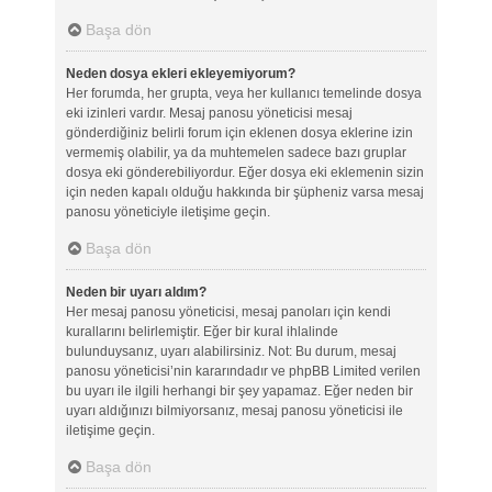
Başa dön
Neden dosya ekleri ekleyemiyorum?
Her forumda, her grupta, veya her kullanıcı temelinde dosya
eki izinleri vardır. Mesaj panosu yöneticisi mesaj
gönderdiğiniz belirli forum için eklenen dosya eklerine izin
vermemiş olabilir, ya da muhtemelen sadece bazı gruplar
dosya eki gönderebiliyordur. Eğer dosya eki eklemenin sizin
için neden kapalı olduğu hakkında bir şüpheniz varsa mesaj
panosu yöneticiyle iletişime geçin.
Başa dön
Neden bir uyarı aldım?
Her mesaj panosu yöneticisi, mesaj panoları için kendi
kurallarını belirlemiştir. Eğer bir kural ihlalinde
bulunduysanız, uyarı alabilirsiniz. Not: Bu durum, mesaj
panosu yöneticisi’nin kararındadır ve phpBB Limited verilen
bu uyarı ile ilgili herhangi bir şey yapamaz. Eğer neden bir
uyarı aldığınızı bilmiyorsanız, mesaj panosu yöneticisi ile
iletişime geçin.
Başa dön