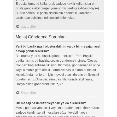
E-posta formunu kullanarak sadece kayıtlı kullanıcılar e-
posta gönderebilir (eğer yönetici bu özelliği aktifleştirdiyse).
Bunun sebebi, e-posta sisteminin anonim kullanıcılar
tarafından suistimal edilmesini önlemektir.
Başa dön
Mesaj Gönderme Sorunları
Yeni bir başlık nasıl oluşturabilirim ya da bir mesaja nasıl
cevap gönderebilirim?
Bir foruma yeni bir başlık göndermek için, "Yeni Başlık"
bağlantısına, bir başlığa cevap göndermek içinse, "Cevap
Gönder" bağlantısına tıklayın. Bir mesaj göndermeden önce
kayıt olmanız gerekebilir. Forum ve başlık ekranlarının alt
kısımlarında her forum için mevcut olan izinlerin bir listesini
görebilirsiniz. Örneğin: Yeni başlıklar gönderebilirsiniz,
Dosya ekleri gönderebilirsiniz, v.b.
Başa dön
Bir mesajı nasıl düzenleyebilir ya da silebilirim?
Mesaj panosu yöneticisi veya moderatör olmadığınız sürece,
sadece kendinize ait mesajları düzenleyebilir veya