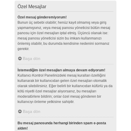
Özel Mesajlar
Özel mesaj gönderemiyorum!
Bunun üç sebebi olabilir; henüz kayıt olmamış veya giriş
yapmamışsınız, veya mesaj panosu yöneticisi bütün mesaj
panosu için özel mesajları iptal etmiş. Üçüncü olanak ise:
mesaj panosu yöneticisi sizin bu imkanı kullanmanızı
önlemiş olabilir, bu durumda kendisine nedenini sormanız
gerekir.
Başa dön
İstemediğim özel mesajları almaya devam ediyorum!
Kullanıcı Kontrol Panelinizdeki mesaj kuralları özelliğini
kullanarak bir kullanıcıdan gelen özel mesajları otomatik
olarak silebilirsiniz. Eğer belirli bir kullanıcıdan küfürlü ya da
kötü niyetli özel mesajlar alıyorsanız, bu mesajları
moderatörlere bildirin; onlar özel mesaj gönderen bir
kullanıcıyı önleme yetkisine sahiptir.
Başa dön
Bu mesaj panosunda herhangi birinden spam e-posta
aldım!