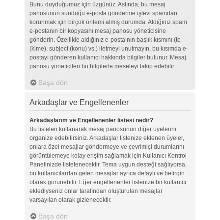
Bunu duyduğumuz için üzgünüz. Aslında, bu mesaj
panosunun sunduğu e-posta gönderme işlevi spamdan
korunmak için birçok önlemi almış durumda. Aldığınız spam
e-postanın bir kopyasını mesaj panosu yöneticisine
gönderin. Özellikle aldığınız e-posta’nın başlık kısmını (to
(kime), subject (konu) vs.) iletmeyi unutmayın, bu kısımda e-
postayı gönderen kullanıcı hakkında bilgiler bulunur. Mesaj
panosu yöneticileri bu bilgilerle meseleyi takip edebilir.
Başa dön
Arkadaşlar ve Engellenenler
Arkadaşlarım ve Engellenenler listesi nedir?
Bu listeleri kullanarak mesaj panosunun diğer üyelerini
organize edebilirsiniz. Arkadaşlar listenize eklenen üyeler,
onlara özel mesajlar göndermeye ve çevrimiçi durumlarını
görüntülemeye kolay erişim sağlamak için Kullanıcı Kontrol
Panelinizde listelenecektir. Tema uygun desteği sağlıyorsa,
bu kullanıcılardan gelen mesajlar ayrıca detaylı ve belirgin
olarak görünebilir. Eğer engellenenler listenize bir kullanıcı
eklediyseniz onlar tarafından oluşturulan mesajlar
varsayılan olarak gizlenecektir.
Başa dön