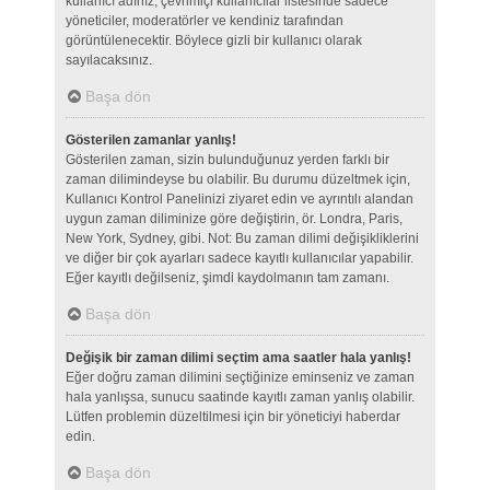
kullanıcı adınız, çevrimiçi kullanıcılar listesinde sadece
yöneticiler, moderatörler ve kendiniz tarafından
görüntülenecektir. Böylece gizli bir kullanıcı olarak
sayılacaksınız.
Başa dön
Gösterilen zamanlar yanlış!
Gösterilen zaman, sizin bulunduğunuz yerden farklı bir
zaman dilimindeyse bu olabilir. Bu durumu düzeltmek için,
Kullanıcı Kontrol Panelinizi ziyaret edin ve ayrıntılı alandan
uygun zaman diliminize göre değiştirin, ör. Londra, Paris,
New York, Sydney, gibi. Not: Bu zaman dilimi değişikliklerini
ve diğer bir çok ayarları sadece kayıtlı kullanıcılar yapabilir.
Eğer kayıtlı değilseniz, şimdi kaydolmanın tam zamanı.
Başa dön
Değişik bir zaman dilimi seçtim ama saatler hala yanlış!
Eğer doğru zaman dilimini seçtiğinize eminseniz ve zaman
hala yanlışsa, sunucu saatinde kayıtlı zaman yanlış olabilir.
Lütfen problemin düzeltilmesi için bir yöneticiyi haberdar
edin.
Başa dön