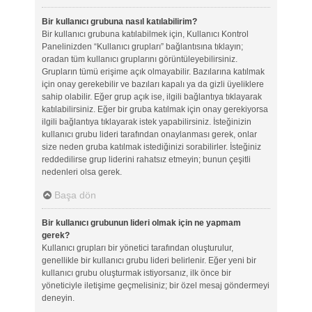
Bir kullanıcı grubuna nasıl katılabilirim?
Bir kullanıcı grubuna katılabilmek için, Kullanıcı Kontrol
Panelinizden “Kullanıcı grupları” bağlantısına tıklayın;
oradan tüm kullanıcı gruplarını görüntüleyebilirsiniz.
Grupların tümü erişime açık olmayabilir. Bazılarına katılmak
için onay gerekebilir ve bazıları kapalı ya da gizli üyeliklere
sahip olabilir. Eğer grup açık ise, ilgili bağlantıya tıklayarak
katılabilirsiniz. Eğer bir gruba katılmak için onay gerekiyorsa
ilgili bağlantıya tıklayarak istek yapabilirsiniz. İsteğinizin
kullanıcı grubu lideri tarafından onaylanması gerek, onlar
size neden gruba katılmak istediğinizi sorabilirler. İsteğiniz
reddedilirse grup liderini rahatsız etmeyin; bunun çeşitli
nedenleri olsa gerek.
Başa dön
Bir kullanıcı grubunun lideri olmak için ne yapmam
gerek?
Kullanıcı grupları bir yönetici tarafından oluşturulur,
genellikle bir kullanıcı grubu lideri belirlenir. Eğer yeni bir
kullanıcı grubu oluşturmak istiyorsanız, ilk önce bir
yöneticiyle iletişime geçmelisiniz; bir özel mesaj göndermeyi
deneyin.