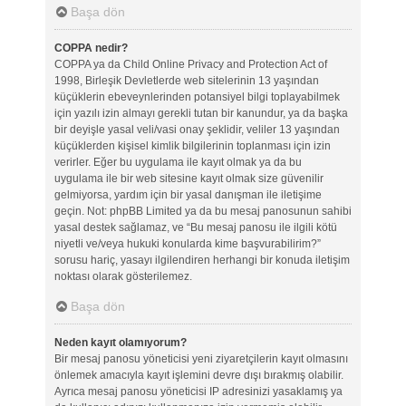
Başa dön
COPPA nedir?
COPPA ya da Child Online Privacy and Protection Act of
1998, Birleşik Devletlerde web sitelerinin 13 yaşından
küçüklerin ebeveynlerinden potansiyel bilgi toplayabilmek
için yazılı izin almayı gerekli tutan bir kanundur, ya da başka
bir deyişle yasal veli/vasi onay şeklidir, veliler 13 yaşından
küçüklerden kişisel kimlik bilgilerinin toplanması için izin
verirler. Eğer bu uygulama ile kayıt olmak ya da bu
uygulama ile bir web sitesine kayıt olmak size güvenilir
gelmiyorsa, yardım için bir yasal danışman ile iletişime
geçin. Not: phpBB Limited ya da bu mesaj panosunun sahibi
yasal destek sağlamaz, ve “Bu mesaj panosu ile ilgili kötü
niyetli ve/veya hukuki konularda kime başvurabilirim?”
sorusu hariç, yasayı ilgilendiren herhangi bir konuda iletişim
noktası olarak gösterilemez.
Başa dön
Neden kayıt olamıyorum?
Bir mesaj panosu yöneticisi yeni ziyaretçilerin kayıt olmasını
önlemek amacıyla kayıt işlemini devre dışı bırakmış olabilir.
Ayrıca mesaj panosu yöneticisi IP adresinizi yasaklamış ya