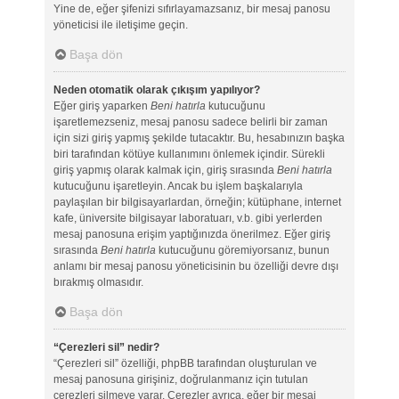
Yine de, eğer şifenizi sıfırlayamazsanız, bir mesaj panosu
yöneticisi ile iletişime geçin.
Başa dön
Neden otomatik olarak çıkışım yapılıyor?
Eğer giriş yaparken
Beni hatırla
kutucuğunu
işaretlemezseniz, mesaj panosu sadece belirli bir zaman
için sizi giriş yapmış şekilde tutacaktır. Bu, hesabınızın başka
biri tarafından kötüye kullanımını önlemek içindir. Sürekli
giriş yapmış olarak kalmak için, giriş sırasında
Beni hatırla
kutucuğunu işaretleyin. Ancak bu işlem başkalarıyla
paylaşılan bir bilgisayarlardan, örneğin; kütüphane, internet
kafe, üniversite bilgisayar laboratuarı, v.b. gibi yerlerden
mesaj panosuna erişim yaptığınızda önerilmez. Eğer giriş
sırasında
Beni hatırla
kutucuğunu göremiyorsanız, bunun
anlamı bir mesaj panosu yöneticisinin bu özelliği devre dışı
bırakmış olmasıdır.
Başa dön
“Çerezleri sil” nedir?
“Çerezleri sil” özelliği, phpBB tarafından oluşturulan ve
mesaj panosuna girişiniz, doğrulanmanız için tutulan
çerezleri silmeye yarar. Çerezler ayrıca, eğer bir mesaj