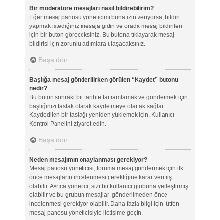
Bir moderatöre mesajları nasıl bildirebilirim?
Eğer mesaj panosu yöneticimi buna izin veriyorsa, bildiri
yapmak istediğiniz mesaja gidin ve orada mesaj bildirileri
için bir buton göreceksiniz. Bu butona tıklayarak mesaj
bildirisi için zorunlu adımlara ulaşacaksınız.
Başa dön
Başlığa mesaj gönderilirken görülen “Kaydet” butonu
nedir?
Bu buton sonraki bir tarihte tamamlamak ve göndermek için
başlığınızı taslak olarak kaydetmeye olanak sağlar.
Kaydedilen bir taslağı yeniden yüklemek için, Kullanıcı
Kontrol Panelini ziyaret edin.
Başa dön
Neden mesajımın onaylanması gerekiyor?
Mesaj panosu yöneticisi, foruma mesaj göndermek için ilk
önce mesajların incelenmesi gerektiğine karar vermiş
olabilir. Ayrıca yönetici, sizi bir kullanıcı grubuna yerleştirmiş
olabilir ve bu grubun mesajları gönderilmeden önce
incelenmesi gerekiyor olabilir. Daha fazla bilgi için lütfen
mesaj panosu yöneticisiyle iletişime geçin.