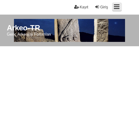
Kayıt
Giriş
Arkeo-TR
Genç Arkeoloji Forumları