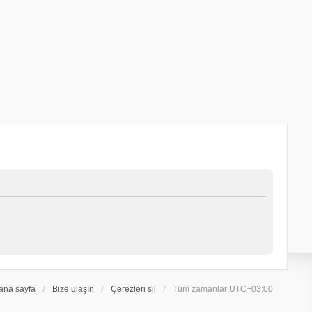
ana sayfa
Bize ulaşın
Çerezleri sil
Tüm zamanlar
UTC+03:00