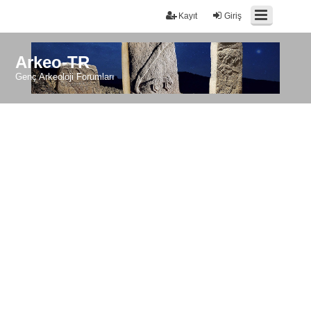
Kayıt
Giriş
Arkeo-TR
Genç Arkeoloji Forumları