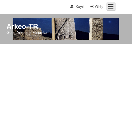
Kayıt
Giriş
Arkeo-TR
Genç Arkeoloji Forumları