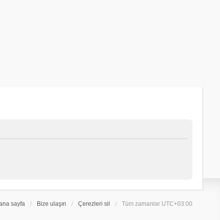
ana sayfa
Bize ulaşın
Çerezleri sil
Tüm zamanlar
UTC+03:00