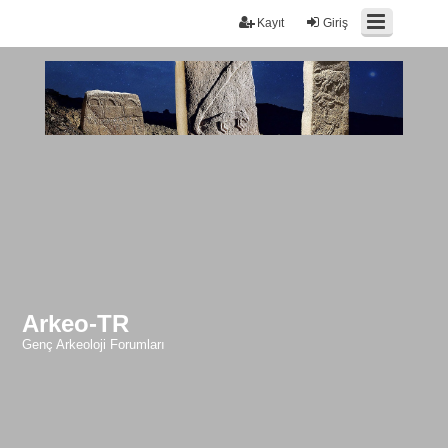
Kayıt
Giriş
Arkeo-TR
Genç Arkeoloji Forumları