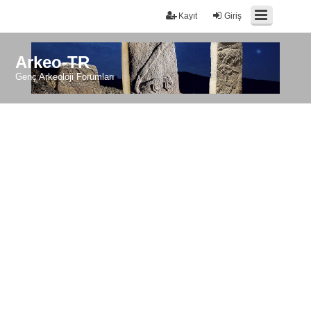
Kayıt
Giriş
Arkeo-TR
Genç Arkeoloji Forumları