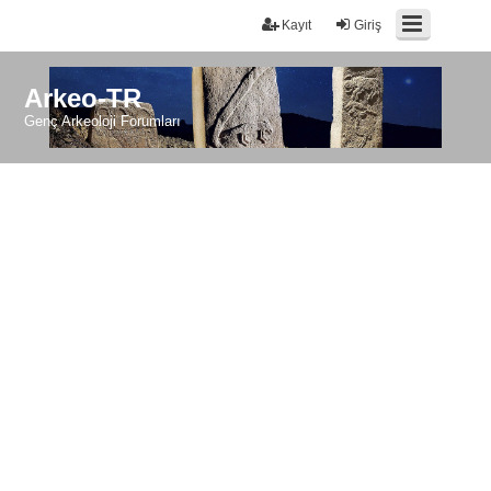
Kayıt
Giriş
Arkeo-TR
Genç Arkeoloji Forumları