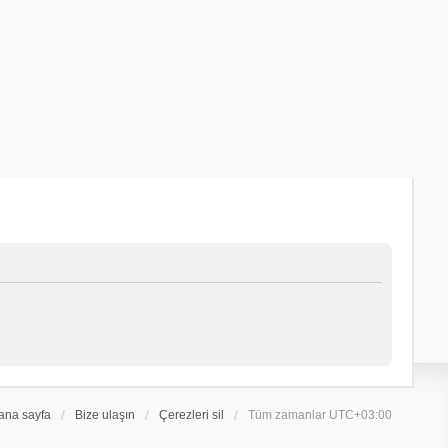
ana sayfa
Bize ulaşın
Çerezleri sil
Tüm zamanlar
UTC+03:00