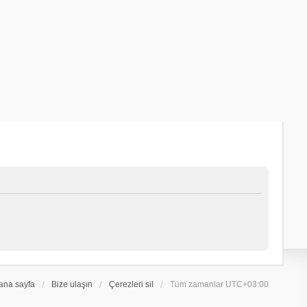
ana sayfa
Bize ulaşın
Çerezleri sil
Tüm zamanlar
UTC+03:00