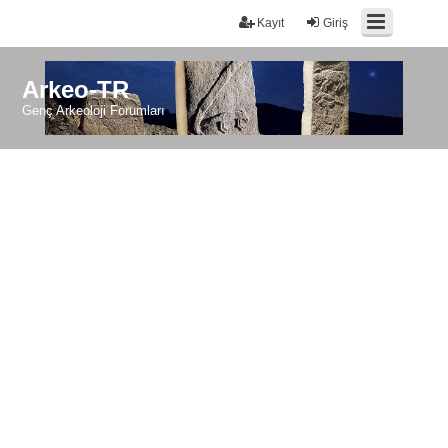
Kayıt
Giriş
Arkeo-TR
Genç Arkeoloji Forumları